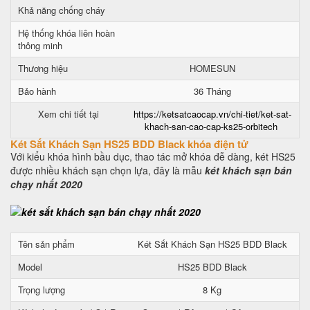
Khả năng chống cháy
Hệ thống khóa liên hoàn
thông minh
Thương hiệu
HOMESUN
Bảo hành
36 Tháng
Xem chi tiết tại
https://ketsatcaocap.vn/chi-tiet/ket-sat-
khach-san-cao-cap-ks25-orbitech
Két Sắt Khách Sạn HS25 BDD Black khóa điện tử
Với kiểu khóa hình bầu dục, thao tác mở khóa đễ dàng, két HS25
được nhiều khách sạn chọn lựa, đây là mẫu
két khách sạn bán
chạy nhất 2020
Tên sản phẩm
Két Sắt Khách Sạn HS25 BDD Black
Model
HS25 BDD Black
Trọng lượng
8 Kg