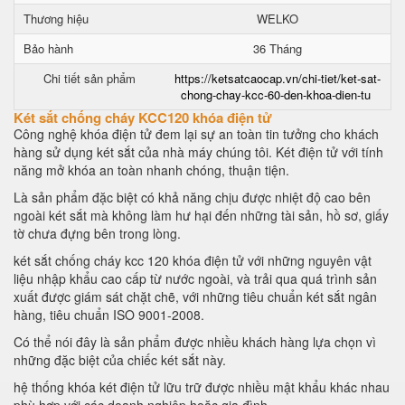
Thương hiệu
WELKO
Bảo hành
36 Tháng
Chi tiết sản phẩm
https://ketsatcaocap.vn/chi-tiet/ket-sat-
chong-chay-kcc-60-den-khoa-dien-tu
Két sắt chống cháy KCC120 khóa điện tử
Công nghệ khóa điện tử đem lại sự an toàn tin tưởng cho khách
hàng sử dụng két sắt của nhà máy chúng tôi. Két điện tử với tính
năng mở khóa an toàn nhanh chóng, thuận tiện.
Là sản phẩm đặc biệt có khả năng chịu được nhiệt độ cao bên
ngoài két sắt mà không làm hư hại đến những tài sản, hồ sơ, giấy
tờ chưa đựng bên trong lòng.
két sắt chống cháy kcc 120 khóa điện tử với những nguyên vật
liệu nhập khẩu cao cấp từ nước ngoài, và trải qua quá trình sản
xuất được giám sát chặt chẽ, với những tiêu chuẩn két sắt ngân
hàng, tiêu chuẩn ISO 9001-2008.
Có thể nói đây là sản phẩm được nhiều khách hàng lựa chọn vì
những đặc biệt của chiếc két sắt này.
hệ thống khóa két điện tử lữu trữ được nhiều mật khẩu khác nhau