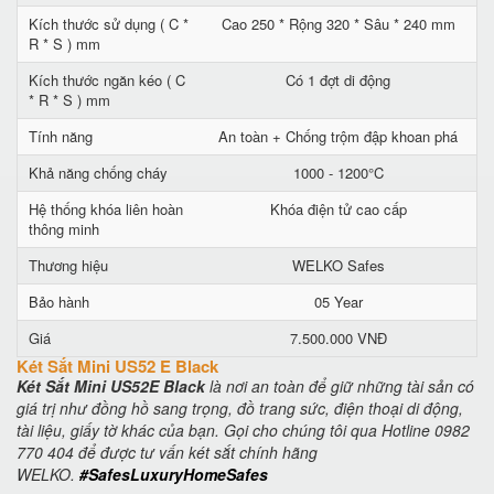
Kích thước sử dụng ( C *
Cao 250 * Rộng 320 * Sâu * 240 mm
R * S ) mm
Kích thước ngăn kéo ( C
Có 1 đợt di động
* R * S ) mm
Tính năng
An toàn + Chống trộm đập khoan phá
Khả năng chống cháy
1000 - 1200°C
Hệ thống khóa liên hoàn
Khóa điện tử cao cấp
thông minh
Thương hiệu
WELKO Safes
Bảo hành
05 Year
Giá
7.500.000 VNĐ
Két Sắt Mini US52 E Black
Két Sắt Mini US52E Black
là nơi an toàn để giữ những tài sản có
giá trị như đồng hồ sang trọng, đồ trang sức, điện thoại di động,
tài liệu, giấy tờ khác của bạn. Gọi cho chúng tôi qua Hotline 0982
770 404 để được tư vấn két sắt chính hãng
WELKO.
#SafesLuxuryHomeSafes