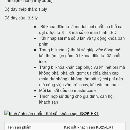
tĩnh điện chống trầy xước)
Độ dày thép thân: 1.5ly
Độ dày cửa: 3.5 ly
Bộ khóa điện tử là model mới nhất, có thể cài
đặt được từ 3 – 8 mã số có màn hình LED
Khi nhập sai mã số 3 lần và tự động khóa bàn
phím.
Trang bị khóa kỹ thuật số giúp việc đóng mở
két thuận tiện gồm: 01 khóa điện tử, 02 chốt
inox
Trang bị khóa khẩn cấp phục vụ khi hết pin mà
không phải phá két, gồm: 01 chìa khẩn cấp
(chìa dự phòng). không tốn bất kỳ chi phí nào
mà công việc vẫn trôi chảy, két vẫn an toàn..
Mỗi két sắt đều có mastercode
Thích hợp sử dụng cho gia đình, căn hộ,
khách sạn
Tên sản phẩm
Két sắt khách sạn KS25-EKT