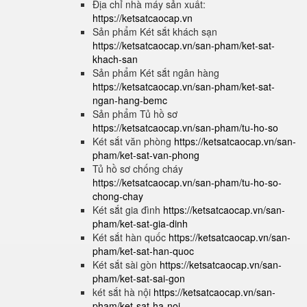
Địa chỉ nhà máy sản xuất:
https://ketsatcaocap.vn
Sản phẩm Két sắt khách sạn
https://ketsatcaocap.vn/san-pham/ket-sat-
khach-san
Sản phẩm Két sắt ngân hàng
https://ketsatcaocap.vn/san-pham/ket-sat-
ngan-hang-bemc
Sản phẩm Tủ hồ sơ
https://ketsatcaocap.vn/san-pham/tu-ho-so
Két sắt văn phòng
https://ketsatcaocap.vn/san-
pham/ket-sat-van-phong
Tủ hồ sơ chống cháy
https://ketsatcaocap.vn/san-pham/tu-ho-so-
chong-chay
Két sắt gia đình
https://ketsatcaocap.vn/san-
pham/ket-sat-gia-dinh
Két sắt hàn quốc
https://ketsatcaocap.vn/san-
pham/ket-sat-han-quoc
Két sắt sài gòn
https://ketsatcaocap.vn/san-
pham/ket-sat-sai-gon
két sắt hà nội
https://ketsatcaocap.vn/san-
pham/ket-sat-ha-noi