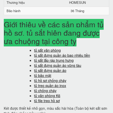
Thương hiệu
HOMESUN
Bảo hành
36 Tháng
Giới thiệu về các sản phẩm tủ
hồ sơ, tủ sắt hiện đang được
ưa chuộng tại công ty
tủ sắt văn phòng
tủ sắt đựng quần áo bao nhiêu tiền
tủ sắt lắp ráp trung hưng
tủ sắt đựng quần áo vũng tàu
tủ sắt đựng quần áo
tủ bảo mật
tủ hồ sơ chống cháy
tủ treo quần áo inox
tủ chống cháy
tủ văn phòng K6
tủ file treo hồ sơ
Két được thiết kế nhỏ gọn, màu sắc hài hòa (Toàn bộ két sắt sơn