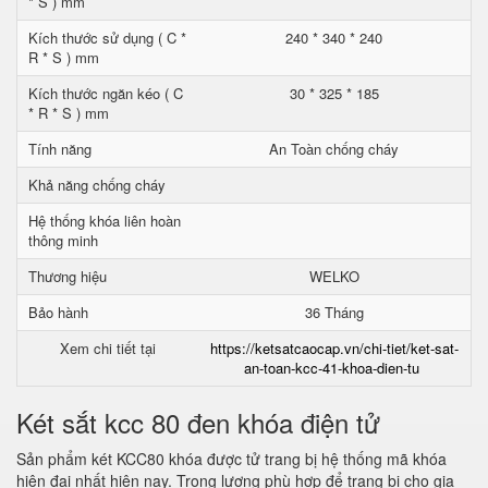
* S ) mm
Kích thước sử dụng ( C *
240 * 340 * 240
R * S ) mm
Kích thước ngăn kéo ( C
30 * 325 * 185
* R * S ) mm
Tính năng
An Toàn chống cháy
Khả năng chống cháy
Hệ thống khóa liên hoàn
thông minh
Thương hiệu
WELKO
Bảo hành
36 Tháng
Xem chi tiết tại
https://ketsatcaocap.vn/chi-tiet/ket-sat-
an-toan-kcc-41-khoa-dien-tu
Két sắt kcc 80 đen khóa điện tử
Sản phẩm két KCC80 khóa được tử trang bị hệ thống mã khóa
hiện đại nhất hiện nay. Trọng lượng phù hợp để trang bị cho gia