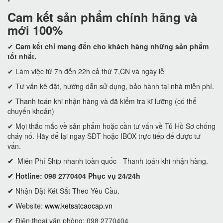
Cam kết
sản phẩm chính hãng và
mới 100%
✔
Cam kết
chỉ mang đến cho khách hàng những sản phẩm
tốt nhất.
✔ Làm việc từ 7h đến 22h cả thứ 7,CN và ngày lễ
✔ Tư vấn kê đặt, hướng dẫn sử dụng, bảo hành tại nhà miễn phí.
✔ Thanh toán khi nhận hàng và đã kiểm tra kĩ lưỡng (có thể
chuyển khoản)
✔ Mọi thắc mắc về sản phẩm hoặc cần tư vấn về Tủ Hồ Sơ chống
cháy nổ. Hãy để lại ngay SĐT hoặc IBOX trực tiếp để được tư
vấn.
✔
Miễn Phí Ship nhanh toàn quốc - Thanh toán khi nhận hàng.
✔ Hotline: 098 2770404 Phục vụ 24/24h
✔
Nhận Đặt Két Sắt Theo Yêu Cầu.
✔
Website:
www.ketsatcaocap.vn
✔ Điện thoại văn phòng: 098 2770404