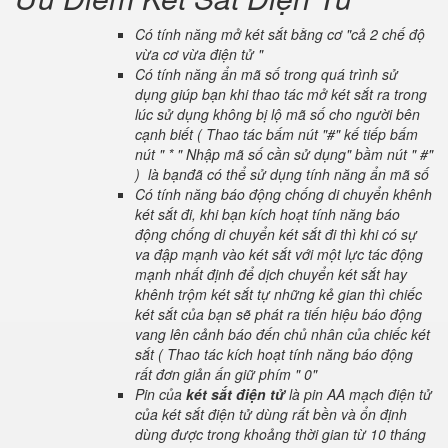
Có tính năng mở két sắt bằng cơ "cả 2 chế độ
vừa cơ vừa điện tử "
Có tính năng ẩn mã số trong quá trình sử
dụng giúp bạn khi thao tác mở két sắt ra trong
lúc sử dụng không bị lộ mã số cho người bên
cạnh biết ( Thao tác bấm nút "#" kế tiếp bấm
nút " * " Nhập mã số cần sử dụng" bầm nút " #"
) là bạnđã có thể sử dụng tính năng ẩn mã số
Có tính năng báo động chống di chuyển khênh
két sắt đi, khi bạn kích hoạt tính năng báo
động chống di chuyển két sắt đi thì khi có sự
va đập mạnh vào két sắt với một lực tác động
mạnh nhất định để dịch chuyển két sắt hay
khênh trộm két sắt tự những kẻ gian thì chiếc
két sắt của bạn sẽ phát ra tiến hiệu báo động
vang lên cảnh báo đến chủ nhân của chiếc két
sắt ( Thao tác kích hoạt tính năng báo động
rất đơn giản ấn giữ phím " 0"
Pin của
két sắt điện tử
là pin AA mạch điện tử
của két sắt điện tử dùng rất bền và ổn định
dùng được trong khoảng thời gian từ 10 tháng