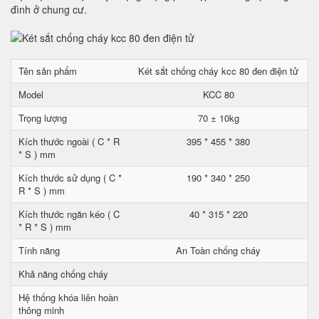
đình ở chung cư.
Tên sản phẩm
Két sắt chống cháy kcc 80 đen điện tử
Model
KCC 80
Trọng lượng
70 ± 10kg
Kích thước ngoài ( C * R
395 * 455 * 380
* S ) mm
Kích thước sử dụng ( C *
190 * 340 * 250
R * S ) mm
Kích thước ngăn kéo ( C
40 * 315 * 220
* R * S ) mm
Tính năng
An Toàn chống cháy
Khả năng chống cháy
Hệ thống khóa liên hoàn
thông minh