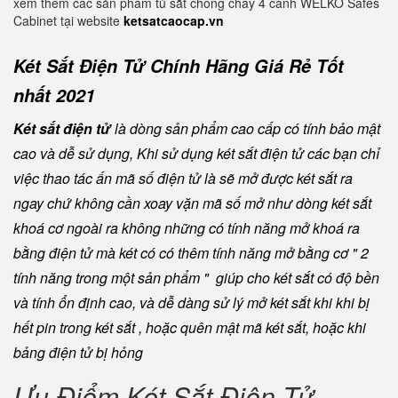
xem thêm các sản phẩm tủ sắt chống cháy 4 cánh WELKO Safes
Cabinet tại website
ketsatcaocap.vn
Két Sắt Điện Tử Chính Hãng Giá Rẻ Tốt
nhất 2021
Két sắt điện tử
là dòng sản phẩm cao cấp có tính bảo mật
cao và dễ sử dụng, Khi sử dụng két sắt điện tử các bạn chỉ
việc thao tác ấn mã số điện tử là sẽ mở được két sắt ra
ngay chứ không cần xoay vặn mã số mở như dòng két sắt
khoá cơ ngoài ra không những có tính năng mở khoá ra
bằng điện tử mà két có có thêm tính năng mở bằng cơ " 2
tính năng trong một sản phẩm " giúp cho két sắt có độ bền
và tính ổn định cao, và dễ dàng sử lý mở két sắt khi khi bị
hết pin trong két sắt , hoặc quên mật mã két sắt, hoặc khi
bảng điện tử bị hỏng
Ưu Điểm Két Sắt Điện Tử