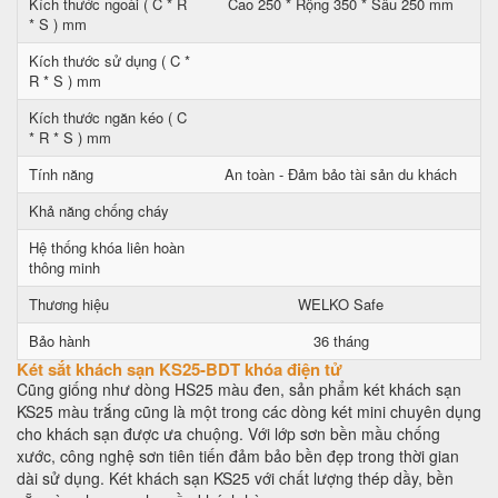
Kích thước ngoài ( C * R
Cao 250 * Rộng 350 * Sâu 250 mm
* S ) mm
Kích thước sử dụng ( C *
R * S ) mm
Kích thước ngăn kéo ( C
* R * S ) mm
Tính năng
An toàn - Đảm bảo tài sản du khách
Khả năng chống cháy
Hệ thống khóa liên hoàn
thông minh
Thương hiệu
WELKO Safe
Bảo hành
36 tháng
Két sắt khách sạn KS25-BDT khóa điện tử
Cũng giống như dòng HS25 màu đen, sản phẩm két khách sạn
KS25 màu trắng cũng là một trong các dòng két mini chuyên dụng
cho khách sạn được ưa chuộng. Với lớp sơn bền mầu chống
xước, công nghệ sơn tiên tiến đảm bảo bền đẹp trong thời gian
dài sử dụng. Két khách sạn KS25 với chất lượng thép dầy, bền