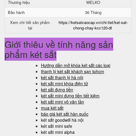
Thương hiệu
WELKO
Bảo hành
36 Tháng
Xem chi tiết sản phẩm
https://ketsatcaocap.vn/chi-tiet/ket-sat-
tại
chong-chay-kcc120-dt
Giới thiệu về tính năng sản
phẩm két sắt
Hướng dẫn mở khóa két sắt các loại
thanh lý két sắt khách sạn tphcm
két sắt thanh lý hà nội
két sắt mini khóa điện tử
két sắt đựng tiền
két sắt mini đựng tiền tiết kiệm
két sắt mini võ văn tần
mua két sắt
báo giá két sắt hàn quốc
két sắt goodwill hà nội
két sắt mini safe
két sắt mini alpha