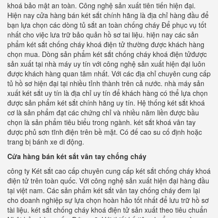
khoá bảo mật an toàn. Công nghệ sản xuất tiên tiến hiện đại.
Hiện nay cửa hàng bán két sắt chính hãng là địa chỉ hàng đầu để
bạn lựa chọn các dòng tủ sắt an toàn chống cháy Để phục vụ tốt
nhất cho việc lưa trữ bảo quản hồ sơ tai liệu. hiện nay các sản
phẩm két sắt chống cháy khoá điện tử thường được khách hàng
chọn mua. Dòng sản phẩm két sắt chống cháy khoá điện tửđược
sản xuất tại nhà máy uy tín với công nghệ sản xuất hiện đại luôn
được khách hàng quan tâm nhất. Với các địa chỉ chuyên cung cấp
tủ hồ sơ hiện đại tại nhiều tỉnh thành trên cả nước. nhà máy sản
xuất két sắt uy tín là địa chỉ uy tín để khách hàng có thể lựa chọn
được sản phẩm két sắt chính hãng uy tín. Hệ thống két sắt khoá
cơ là sản phẩm đạt các chứng chỉ và nhiều năm liền được bầu
chọn là sản phẩm tiêu biểu trong ngành. két sắt khoá vân tay
được phủ sơn tĩnh điện trên bề mặt. Có đế cao su cố định hoặc
trang bị bánh xe di động.
Cửa hàng bán két sắt vân tay chống cháy
công ty Két sắt cao cấp chuyên cung cấp két sắt chống cháy khoá
điện tử trên toàn quốc. Với công nghệ sản xuất hiện đại hàng đầu
tại việt nam. Các sản phẩm két sắt vân tay chống cháy đem lại
cho doanh nghiệp sự lựa chọn hoàn hảo tốt nhất để lưu trữ hồ sơ
tài liệu. két sắt chống cháy khoá điện tử sản xuất theo tiêu chuẩn