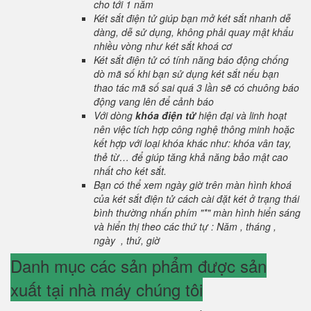
cho tới 1 năm
Két sắt điện tử giúp bạn mở két sắt nhanh dễ
dàng, dễ sử dụng, không phải quay mật khẩu
nhiều vòng như két sắt khoá cơ
Két sắt điện tử có tính năng báo động chống
dò mã số khi bạn sử dụng két sắt nếu bạn
thao tác mã số sai quá 3 lần sẽ có chuông báo
động vang lên để cảnh báo
Với dòng
khóa điện tử
hiện đại và linh hoạt
nên việc tích hợp công nghệ thông minh hoặc
kết hợp với loại khóa khác như: khóa vân tay,
thẻ từ… để giúp tăng khả năng bảo mật cao
nhất cho két sắt.
Bạn có thể xem ngày giờ trên màn hình khoá
của két sắt điện tử cách cài đặt két ở trạng thái
bình thường nhấn phím "*" màn hình hiển sáng
và hiển thị theo các thứ tự : Năm , tháng ,
ngày , thứ, giờ
Danh mục các sản phẩm được sản
xuất tại nhà máy chúng tôi