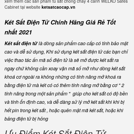
xem thêm các sản phẩm tủ sắt chống cháy 4 cánh WELKO Safes
Cabinet tại website
ketsatcaocap.vn
Két Sắt Điện Tử Chính Hãng Giá Rẻ Tốt
nhất 2021
Két sắt điện tử
là dòng sản phẩm cao cấp có tính bảo mật
cao và dễ sử dụng, Khi sử dụng két sắt điện tử các bạn chỉ
việc thao tác ấn mã số điện tử là sẽ mở được két sắt ra
ngay chứ không cần xoay vặn mã số mở như dòng két sắt
khoá cơ ngoài ra không những có tính năng mở khoá ra
bằng điện tử mà két có có thêm tính năng mở bằng cơ " 2
tính năng trong một sản phẩm " giúp cho két sắt có độ bền
và tính ổn định cao, và dễ dàng sử lý mở két sắt khi khi bị
hết pin trong két sắt , hoặc quên mật mã két sắt, hoặc khi
bảng điện tử bị hỏng
Ưu Điểm Két Sắt Điện Tử