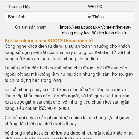
Thương hiệu
WELKO
Bảo hành
36 Tháng
Chi tiết sản phẩm
https://ketsatcaocap.vn/chi-tiet/ket-sat-
chong-chay-kcc-60-den-khoa-dien-tu
Két sắt chống cháy KCC120 khóa điện tử
Công nghệ khóa điện tử đem lại sự an toàn tin tưởng cho khách
hàng sử dụng két sắt của nhà máy chúng tôi. Két điện tử với tính
năng mở khóa an toàn nhanh chóng, thuận tiện.
Là sản phẩm đặc biệt có khả năng chịu được nhiệt độ cao bên
ngoài két sắt mà không làm hư hại đến những tài sản, hồ sơ, giấy
tờ chưa đựng bên trong lòng.
két sắt chống cháy kcc 120 khóa điện tử với những nguyên vật
liệu nhập khẩu cao cấp từ nước ngoài, và trải qua quá trình sản
xuất được giám sát chặt chẽ, với những tiêu chuẩn két sắt ngân
hàng, tiêu chuẩn ISO 9001-2008.
Có thể nói đây là sản phẩm được nhiều khách hàng lựa chọn vì
những đặc biệt của chiếc két sắt này.
hệ thống khóa két điện tử lữu trữ được nhiều mật khẩu khác nhau