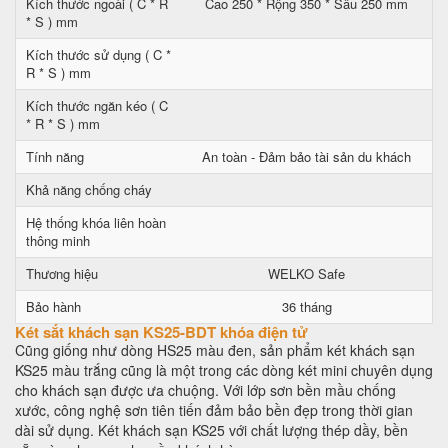
Kích thước ngoài ( C * R
Cao 250 * Rộng 350 * Sâu 250 mm
* S ) mm
Kích thước sử dụng ( C *
R * S ) mm
Kích thước ngăn kéo ( C
* R * S ) mm
Tính năng
An toàn - Đảm bảo tài sản du khách
Khả năng chống cháy
Hệ thống khóa liên hoàn
thông minh
Thương hiệu
WELKO Safe
Bảo hành
36 tháng
Két sắt khách sạn KS25-BDT khóa điện tử
Cũng giống như dòng HS25 màu đen, sản phẩm két khách sạn
KS25 màu trắng cũng là một trong các dòng két mini chuyên dụng
cho khách sạn được ưa chuộng. Với lớp sơn bền mầu chống
xước, công nghệ sơn tiên tiến đảm bảo bền đẹp trong thời gian
dài sử dụng. Két khách sạn KS25 với chất lượng thép dầy, bền