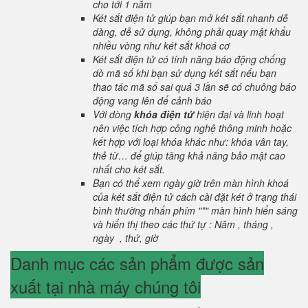
cho tới 1 năm
Két sắt điện tử giúp bạn mở két sắt nhanh dễ
dàng, dễ sử dụng, không phải quay mật khẩu
nhiều vòng như két sắt khoá cơ
Két sắt điện tử có tính năng báo động chống
dò mã số khi bạn sử dụng két sắt nếu bạn
thao tác mã số sai quá 3 lần sẽ có chuông báo
động vang lên để cảnh báo
Với dòng
khóa điện tử
hiện đại và linh hoạt
nên việc tích hợp công nghệ thông minh hoặc
kết hợp với loại khóa khác như: khóa vân tay,
thẻ từ… để giúp tăng khả năng bảo mật cao
nhất cho két sắt.
Bạn có thể xem ngày giờ trên màn hình khoá
của két sắt điện tử cách cài đặt két ở trạng thái
bình thường nhấn phím "*" màn hình hiển sáng
và hiển thị theo các thứ tự : Năm , tháng ,
ngày , thứ, giờ
Danh mục các sản phẩm được sản
xuất tại nhà máy chúng tôi