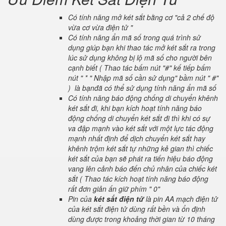
Có tính năng mở két sắt bằng cơ "cả 2 chế độ
vừa cơ vừa điện tử "
Có tính năng ẩn mã số trong quá trình sử
dụng giúp bạn khi thao tác mở két sắt ra trong
lúc sử dụng không bị lộ mã số cho người bên
cạnh biết ( Thao tác bấm nút "#" kế tiếp bấm
nút " * " Nhập mã số cần sử dụng" bầm nút " #"
) là bạnđã có thể sử dụng tính năng ẩn mã số
Có tính năng báo động chống di chuyển khênh
két sắt đi, khi bạn kích hoạt tính năng báo
động chống di chuyển két sắt đi thì khi có sự
va đập mạnh vào két sắt với một lực tác động
mạnh nhất định để dịch chuyển két sắt hay
khênh trộm két sắt tự những kẻ gian thì chiếc
két sắt của bạn sẽ phát ra tiến hiệu báo động
vang lên cảnh báo đến chủ nhân của chiếc két
sắt ( Thao tác kích hoạt tính năng báo động
rất đơn giản ấn giữ phím " 0"
Pin của
két sắt điện tử
là pin AA mạch điện tử
của két sắt điện tử dùng rất bền và ổn định
dùng được trong khoảng thời gian từ 10 tháng