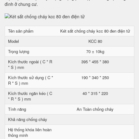
đình ở chung cư.
Tên sản phẩm
Két sắt chống cháy kcc 80 đen điện tử
Model
KCC 80
Trọng lượng
70 ± 10kg
Kích thước ngoài ( C * R
395 * 455 * 380
* S ) mm
Kích thước sử dụng ( C *
190 * 340 * 250
R * S ) mm
Kích thước ngăn kéo ( C
40 * 315 * 220
* R * S ) mm
Tính năng
An Toàn chống cháy
Khả năng chống cháy
Hệ thống khóa liên hoàn
thông minh