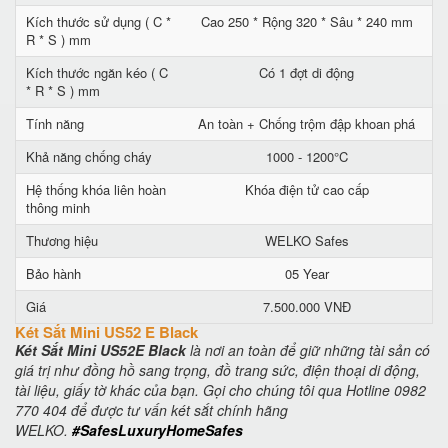
Kích thước sử dụng ( C *
Cao 250 * Rộng 320 * Sâu * 240 mm
R * S ) mm
Kích thước ngăn kéo ( C
Có 1 đợt di động
* R * S ) mm
Tính năng
An toàn + Chống trộm đập khoan phá
Khả năng chống cháy
1000 - 1200°C
Hệ thống khóa liên hoàn
Khóa điện tử cao cấp
thông minh
Thương hiệu
WELKO Safes
Bảo hành
05 Year
Giá
7.500.000 VNĐ
Két Sắt Mini US52 E Black
Két Sắt Mini US52E Black
là nơi an toàn để giữ những tài sản có
giá trị như đồng hồ sang trọng, đồ trang sức, điện thoại di động,
tài liệu, giấy tờ khác của bạn. Gọi cho chúng tôi qua Hotline 0982
770 404 để được tư vấn két sắt chính hãng
WELKO.
#SafesLuxuryHomeSafes