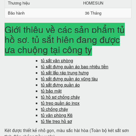
Thương hiệu
HOMESUN
Bảo hành
36 Tháng
Giới thiệu về các sản phẩm tủ
hồ sơ, tủ sắt hiện đang được
ưa chuộng tại công ty
tủ sắt văn phòng
tủ sắt đựng quần áo bao nhiêu tiền
tủ sắt lắp ráp trung hưng
tủ sắt đựng quần áo vũng tàu
tủ sắt đựng quần áo
tủ bảo mật
tủ hồ sơ chống cháy
tủ treo quần áo inox
tủ chống cháy
tủ văn phòng K6
tủ file treo hồ sơ
Két được thiết kế nhỏ gọn, màu sắc hài hòa (Toàn bộ két sắt sơn