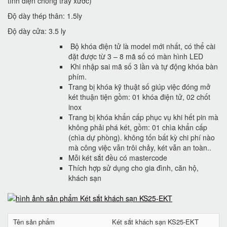
tĩnh điện chống trầy xước)
Độ dày thép thân: 1.5ly
Độ dày cửa: 3.5 ly
Bộ khóa điện tử là model mới nhất, có thể cài
đặt được từ 3 – 8 mã số có màn hình LED
Khi nhập sai mã số 3 lần và tự động khóa bàn
phím.
Trang bị khóa kỹ thuật số giúp việc đóng mở
két thuận tiện gồm: 01 khóa điện tử, 02 chốt
inox
Trang bị khóa khẩn cấp phục vụ khi hết pin mà
không phải phá két, gồm: 01 chìa khẩn cấp
(chìa dự phòng). không tốn bất kỳ chi phí nào
mà công việc vẫn trôi chảy, két vẫn an toàn..
Mỗi két sắt đều có mastercode
Thích hợp sử dụng cho gia đình, căn hộ,
khách sạn
Tên sản phẩm
Két sắt khách sạn KS25-EKT