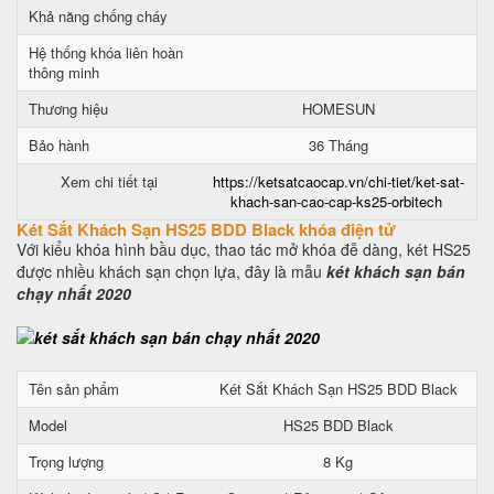
Khả năng chống cháy
Hệ thống khóa liên hoàn
thông minh
Thương hiệu
HOMESUN
Bảo hành
36 Tháng
Xem chi tiết tại
https://ketsatcaocap.vn/chi-tiet/ket-sat-
khach-san-cao-cap-ks25-orbitech
Két Sắt Khách Sạn HS25 BDD Black khóa điện tử
Với kiểu khóa hình bầu dục, thao tác mở khóa đễ dàng, két HS25
được nhiều khách sạn chọn lựa, đây là mẫu
két khách sạn bán
chạy nhất 2020
Tên sản phẩm
Két Sắt Khách Sạn HS25 BDD Black
Model
HS25 BDD Black
Trọng lượng
8 Kg