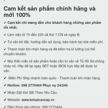
Cam kết
sản phẩm chính hãng và
mới 100%
✔
Cam kết
chỉ mang đến cho khách hàng những sản phẩm
tốt nhất.
✔ Làm việc từ 7h đến 22h cả thứ 7,CN và ngày lễ
✔ Tư vấn kê đặt, hướng dẫn sử dụng, bảo hành tại nhà miễn phí.
✔ Thanh toán khi nhận hàng và đã kiểm tra kĩ lưỡng (có thể
chuyển khoản)
✔ Mọi thắc mắc về sản phẩm hoặc cần tư vấn về Tủ Hồ Sơ chống
cháy nổ. Hãy để lại ngay SĐT hoặc IBOX trực tiếp để được tư
vấn.
✔
Miễn Phí Ship nhanh toàn quốc - Thanh toán khi nhận hàng.
✔ Hotline: 098 2770404 Phục vụ 24/24h
✔
Nhận Đặt Két Sắt Theo Yêu Cầu.
✔
Website:
www.ketsatcaocap.vn
✔ Điện thoại văn phòng: 098 2770404