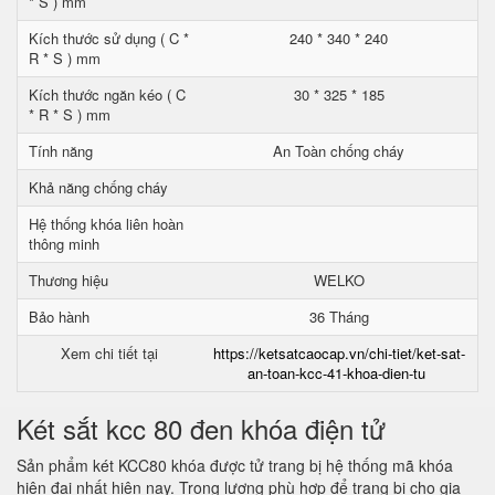
* S ) mm
Kích thước sử dụng ( C *
240 * 340 * 240
R * S ) mm
Kích thước ngăn kéo ( C
30 * 325 * 185
* R * S ) mm
Tính năng
An Toàn chống cháy
Khả năng chống cháy
Hệ thống khóa liên hoàn
thông minh
Thương hiệu
WELKO
Bảo hành
36 Tháng
Xem chi tiết tại
https://ketsatcaocap.vn/chi-tiet/ket-sat-
an-toan-kcc-41-khoa-dien-tu
Két sắt kcc 80 đen khóa điện tử
Sản phẩm két KCC80 khóa được tử trang bị hệ thống mã khóa
hiện đại nhất hiện nay. Trọng lượng phù hợp để trang bị cho gia