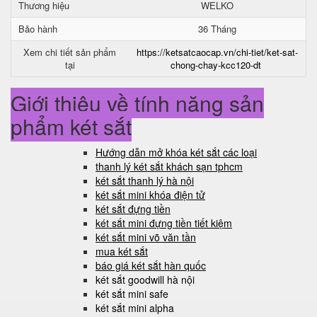
Thương hiệu
WELKO
Bảo hành
36 Tháng
Xem chi tiết sản phẩm
https://ketsatcaocap.vn/chi-tiet/ket-sat-
tại
chong-chay-kcc120-dt
Giới thiệu về tính năng sản
phẩm két sắt
Hướng dẫn mở khóa két sắt các loại
thanh lý két sắt khách sạn tphcm
két sắt thanh lý hà nội
két sắt mini khóa điện tử
két sắt đựng tiền
két sắt mini đựng tiền tiết kiệm
két sắt mini võ văn tần
mua két sắt
báo giá két sắt hàn quốc
két sắt goodwill hà nội
két sắt mini safe
két sắt mini alpha