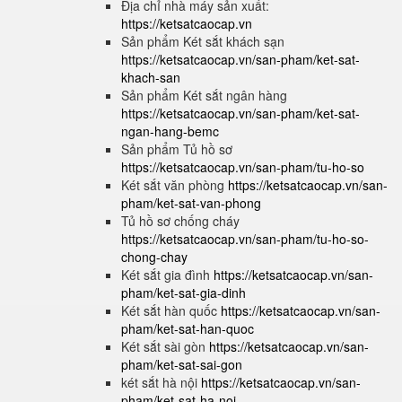
Địa chỉ nhà máy sản xuất:
https://ketsatcaocap.vn
Sản phẩm Két sắt khách sạn
https://ketsatcaocap.vn/san-pham/ket-sat-
khach-san
Sản phẩm Két sắt ngân hàng
https://ketsatcaocap.vn/san-pham/ket-sat-
ngan-hang-bemc
Sản phẩm Tủ hồ sơ
https://ketsatcaocap.vn/san-pham/tu-ho-so
Két sắt văn phòng
https://ketsatcaocap.vn/san-
pham/ket-sat-van-phong
Tủ hồ sơ chống cháy
https://ketsatcaocap.vn/san-pham/tu-ho-so-
chong-chay
Két sắt gia đình
https://ketsatcaocap.vn/san-
pham/ket-sat-gia-dinh
Két sắt hàn quốc
https://ketsatcaocap.vn/san-
pham/ket-sat-han-quoc
Két sắt sài gòn
https://ketsatcaocap.vn/san-
pham/ket-sat-sai-gon
két sắt hà nội
https://ketsatcaocap.vn/san-
pham/ket-sat-ha-noi