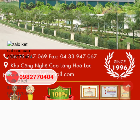
0982770404
back
to
top