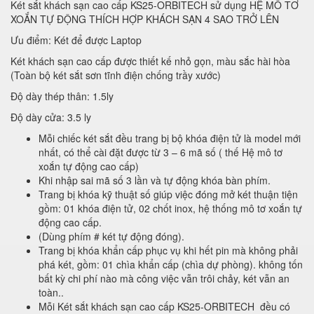
Két sắt khách sạn cao cấp KS25-ORBITECH sử dụng HỆ MÔ TƠ
XOẮN TỰ ĐỘNG THÍCH HỢP KHÁCH SẠN 4 SAO TRỞ LÊN
Ưu điểm: Két để được Laptop
Két khách sạn cao cấp được thiết kế nhỏ gọn, màu sắc hài hòa
(Toàn bộ két sắt sơn tĩnh điện chống trầy xước)
Độ dày thép thân: 1.5ly
Độ dày cửa: 3.5 ly
Mỗi chiếc két sắt đều trang bị bộ khóa điện tử là model mới
nhất, có thể cài đặt được từ 3 – 6 mã số ( thế Hệ mô tơ
xoắn tự động cao cấp)
Khi nhập sai mã số 3 lần và tự động khóa bàn phím.
Trang bị khóa kỹ thuật số giúp việc đóng mở két thuận tiện
gồm: 01 khóa điện tử, 02 chốt inox, hệ thống mô tơ xoắn tự
động cao cấp.
(Dùng phím # két tự động đóng).
Trang bị khóa khẩn cấp phục vụ khi hết pin mà không phải
phá két, gồm: 01 chìa khẩn cấp (chìa dự phòng). không tốn
bất kỳ chi phí nào mà công việc vẫn trôi chảy, két vẫn an
toàn..
Mỗi Két sắt khách sạn cao cấp KS25-ORBITECH đều có