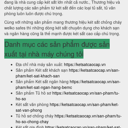
đang là nhà cung cấp két sắt lớn nhất cả nước., Thương hiệu và
chất lượng các sản phẩm từ két sắt đến các loại tủ sắt, tủ văn
phòng luôn luôn được chú trọng.
Cùng với những sản phẩm mang thương hiệu két sắt chống cháy
welko safes thì những dòng két sắt chuyên dụng cho khách sạn
và ngân hàng cũng là thế mạnh được két sắt cao cấp chú trọng.
Danh mục các sản phẩm được sản
xuất tại nhà máy chúng tôi
Địa chỉ nhà máy sản xuất:
https://ketsatcaocap.vn
Sản phẩm Két sắt khách sạn
https://ketsatcaocap.vn/san-
pham/ket-sat-khach-san
Sản phẩm Két sắt ngân hàng
https://ketsatcaocap.vn/san-
pham/ket-sat-ngan-hang-bemc
Sản phẩm Tủ hồ sơ
https://ketsatcaocap.vn/san-pham/tu-
ho-so
Két sắt văn phòng
https://ketsatcaocap.vn/san-pham/ket-
sat-van-phong
Tủ hồ sơ chống cháy
https://ketsatcaocap.vn/san-pham/tu-
ho-so-chong-chay
Két sắt gia đình
https://ketsatcaocap.vn/san-pham/ket-sat-