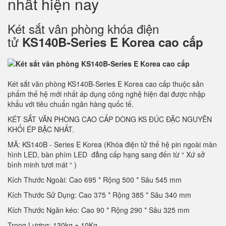
nhất hiện nay
Két sắt vân phòng khóa điện
tử
KS140B-Series E Korea cao cấp
Két sắt văn phòng KS140B-Series E Korea cao cấp thuộc sản
phẩm thế hệ mới nhất áp dụng công nghệ hiện đại được nhập
khẩu với tiêu chuẩn ngân hàng quốc tế.
KÉT SẮT VĂN PHÒNG CAO CẤP DÒNG KS ĐÚC ĐẶC NGUYÊN
KHỐI ÉP BẬC NHẤT.
MÃ: KS140B - Series E Korea (Khóa điện tử thế hệ pin ngoài màn
hình LED, bàn phím LED đẳng cấp hạng sang đến từ “ Xứ sở
bình minh tươi mát “ )
Kích Thước Ngoài: Cao 695 * Rộng 500 * Sâu 545 mm
Kích Thước Sử Dụng: Cao 375 * Rộng 385 * Sâu 340 mm
Kích Thước Ngăn kéo: Cao 90 * Rộng 290 * Sâu 325 mm
Trọng Lượng: 130kg ± 10Kg