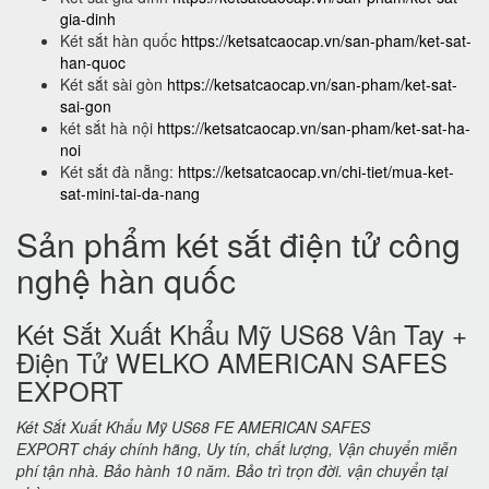
gia-dinh
Két sắt hàn quốc
https://ketsatcaocap.vn/san-pham/ket-sat-
han-quoc
Két sắt sài gòn
https://ketsatcaocap.vn/san-pham/ket-sat-
sai-gon
két sắt hà nội
https://ketsatcaocap.vn/san-pham/ket-sat-ha-
noi
Két sắt đà nẵng:
https://ketsatcaocap.vn/chi-tiet/mua-ket-
sat-mini-tai-da-nang
Sản phẩm két sắt điện tử công
nghệ hàn quốc
Két Sắt Xuất Khẩu Mỹ US68 Vân Tay +
Điện Tử WELKO AMERICAN SAFES
EXPORT
Két Sắt Xuất Khẩu Mỹ US68 FE AMERICAN SAFES
EXPORT cháy chính hãng, Uy tín, chất lượng, Vận chuyển miễn
phí tận nhà. Bảo hành 10 năm. Bảo trì trọn đời. vận chuyển tại