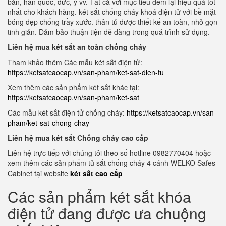
bản, hàn quốc, đức, ý vv. Tất cả với mục tiêu đem lại hiệu quả tốt
nhất cho khách hàng. két sắt chống cháy khoá điện tử với bề mặt
bóng đẹp chống trầy xước. thân tủ được thiết kế an toàn, nhỏ gọn
tinh giản. Đảm bảo thuận tiện dễ dàng trong quá trình sử dụng.
Liên hệ mua két sắt an toàn chống cháy
Tham khảo thêm Các mẫu két sắt điện tử:
https://ketsatcaocap.vn/san-pham/ket-sat-dien-tu
Xem thêm các sản phẩm két sắt khác tại:
https://ketsatcaocap.vn/san-pham/ket-sat
Các mẫu két sắt điện tử chống cháy:
https://ketsatcaocap.vn/san-
pham/ket-sat-chong-chay
Liên hệ mua két sắt Chống cháy cao cấp
Liên hệ trực tiếp với chúng tôi theo số hotline 0982770404 hoặc
xem thêm các sản phẩm tủ sắt chống cháy 4 cánh WELKO Safes
Cabinet tại website
két sắt cao cấp
Các sản phẩm két sắt khóa
điện tử đang được ưa chuộng