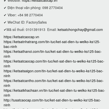
✔
Website:
https://ketsatcaocap.vn
✔ Điện thoại văn phòng: 098 2770404
✔ Viber: +84 98 2770404
✔ WeChat ID: FactorySafes
✔Mã số thuế: 0101391913
Email:
ketsatchongchay@gmail.com
https://ketsatcaocap.vn
https://ketsatnhatrang.com/tin-tuc/ket-sat-dien-tu-welko-ks125-
bac-ninh
https://ketsathanoi.com/tin-tuc/ket-sat-dien-tu-welko-ks125-bac-
ninh
https://ketsatcaocap.com/tin-tuc/ket-sat-dien-tu-welko-ks125-bac-
ninh
https://ketsatsaigon.com/tin-tuc/ket-sat-dien-tu-welko-ks125-bac-
ninh
https://ketsatcantho.com/tin-tuc/ket-sat-dien-tu-welko-ks125-bac-
ninh
https://ketsatkhachsan.vn/tin-tuc/ket-sat-dien-tu-welko-ks125-bac-
ninh
http://tusatcaocap.com/tin-tuc/ket-sat-dien-tu-welko-ks125-bac-
ninh