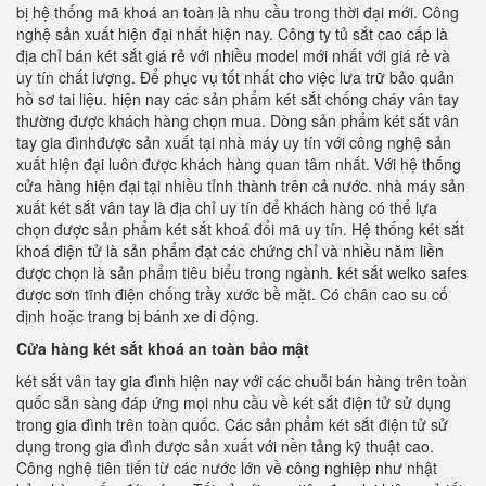
bị hệ thống mã khoá an toàn là nhu cầu trong thời đại mới. Công
nghệ sản xuất hiện đại nhất hiện nay. Công ty tủ sắt cao cấp là
địa chỉ bán két sắt giá rẻ với nhiều model mới nhất với giá rẻ và
uy tín chất lượng. Để phục vụ tốt nhất cho việc lưa trữ bảo quản
hồ sơ tai liệu. hiện nay các sản phẩm két sắt chống cháy vân tay
thường được khách hàng chọn mua. Dòng sản phẩm két sắt vân
tay gia đìnhđược sản xuất tại nhà máy uy tín với công nghệ sản
xuất hiện đại luôn được khách hàng quan tâm nhất. Với hệ thống
cửa hàng hiện đại tại nhiều tỉnh thành trên cả nước. nhà máy sản
xuất két sắt vân tay là địa chỉ uy tín để khách hàng có thể lựa
chọn được sản phẩm két sắt khoá đổi mã uy tín. Hệ thống két sắt
khoá điện tử là sản phẩm đạt các chứng chỉ và nhiều năm liền
được chọn là sản phẩm tiêu biểu trong ngành. két sắt welko safes
được sơn tĩnh điện chống trầy xước bề mặt. Có chân cao su cố
định hoặc trang bị bánh xe di động.
Cửa hàng két sắt khoá an toàn bảo mật
két sắt vân tay gia đình hiện nay với các chuỗi bán hàng trên toàn
quốc sẵn sàng đáp ứng mọi nhu cầu về két sắt điện tử sử dụng
trong gia đình trên toàn quốc. Các sản phẩm két sắt điện tử sử
dụng trong gia đình được sản xuất với nền tảng kỹ thuật cao.
Công nghệ tiên tiến từ các nước lớn về công nghiệp như nhật