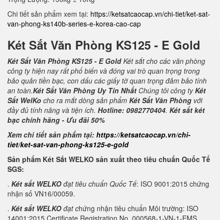
Chi tiết sản phẩm xem tại:
https://ketsatcaocap.vn/chi-tiet/ket-sat-
van-phong-ks140b-series-e-korea-cao-cap
Két Sắt Văn Phòng KS125 - E Gold
Két Sắt Văn Phòng KS125 - E Gold
Két sắt cho các văn phòng
công ty hiện nay rất phổ biến và đóng vai trò quan trọng trong
bảo quản tiền bạc, con dấu các giấy tờ quan trọng đảm bảo tính
an toàn.
Két Sắt Văn Phòng Uy Tín Nhất
Chúng tôi công ty
Két
Sắt WelKo
cho ra mắt dòng sản phẩm
Két Sắt Văn Phòng
với
đầy đủ tính năng và tiện ích.
Hotline: 0982770404
.
Két sắt két
bạc chính hãng - Ưu đãi 50%
Xem chi tiết sản phẩm tại:
https://ketsatcaocap.vn/chi-
tiet/ket-sat-van-phong-ks125-e-gold
Sản phẩm Két Sắt WELKO sản xuất theo tiêu chuẩn Quốc Tế
SGS:
.
Két sắt WELKO
đạt tiêu chuẩn Quốc Tế
: ISO 9001:2015 chứng
nhận số VN16/00059.
.
Két sắt WELKO
đạt c
hứng nhận tiêu chuẩn Môi trường: ISO
14001:2015 Certificate Registration No. 000568-1-VN-1-EMS