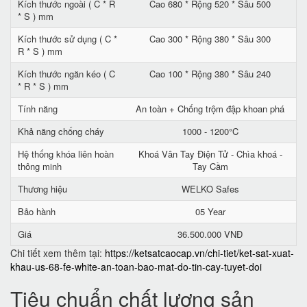
Kích thước ngoài ( C * R
Cao 680 * Rộng 520 * Sâu 500
* S ) mm
Kích thước sử dụng ( C *
Cao 300 * Rộng 380 * Sâu 300
R * S ) mm
Kích thước ngăn kéo ( C
Cao 100 * Rộng 380 * Sâu 240
* R * S ) mm
Tính năng
An toàn + Chống trộm đập khoan phá
Khả năng chống cháy
1000 - 1200°C
Hệ thống khóa liên hoàn
Khoá Vân Tay Điện Tử - Chìa khoá -
thông minh
Tay Cầm
Thương hiệu
WELKO Safes
Bảo hành
05 Year
Giá
36.500.000 VNĐ
Chi tiết xem thêm tại:
https://ketsatcaocap.vn/chi-tiet/ket-sat-xuat-
khau-us-68-fe-white-an-toan-bao-mat-do-tin-cay-tuyet-doi
Tiêu chuẩn chất lượng sản