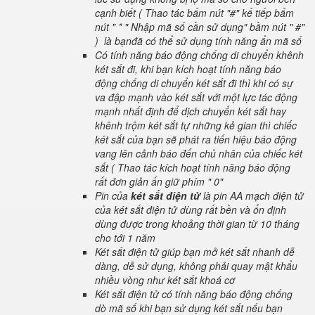
cạnh biết ( Thao tác bấm nút "#" kế tiếp bấm
nút " * " Nhập mã số cần sử dụng" bầm nút " #"
) là bạnđã có thể sử dụng tính năng ẩn mã số
Có tính năng báo động chống di chuyển khênh
két sắt đi, khi bạn kích hoạt tính năng báo
động chống di chuyển két sắt đi thì khi có sự
va đập mạnh vào két sắt với một lực tác động
mạnh nhất định để dịch chuyển két sắt hay
khênh trộm két sắt tự những kẻ gian thì chiếc
két sắt của bạn sẽ phát ra tiến hiệu báo động
vang lên cảnh báo đến chủ nhân của chiếc két
sắt ( Thao tác kích hoạt tính năng báo động
rất đơn giản ấn giữ phím " 0"
Pin của
két sắt điện tử
là pin AA mạch điện tử
của két sắt điện tử dùng rất bền và ổn định
dùng được trong khoảng thời gian từ 10 tháng
cho tới 1 năm
Két sắt điện tử giúp bạn mở két sắt nhanh dễ
dàng, dễ sử dụng, không phải quay mật khẩu
nhiều vòng như két sắt khoá cơ
Két sắt điện tử có tính năng báo động chống
dò mã số khi bạn sử dụng két sắt nếu bạn