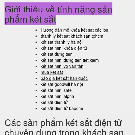
Giới thiệu về tính năng sản
phẩm két sắt
Hướng dẫn mở khóa két sắt các loại
thanh lý két sắt khách sạn tphcm
két sắt thanh lý hà nội
két sắt mini khóa điện tử
két sắt đựng tiền
két sắt mini đựng tiền tiết kiệm
két sắt mini võ văn tần
mua két sắt
báo giá két sắt hàn quốc
két sắt goodwill hà nội
két sắt mini safe
két sắt mini alpha
két sắt điện tử
két sắt điện tử bauche
Các sản phẩm két sắt điện tử
chuyên dụng trong khách sạn