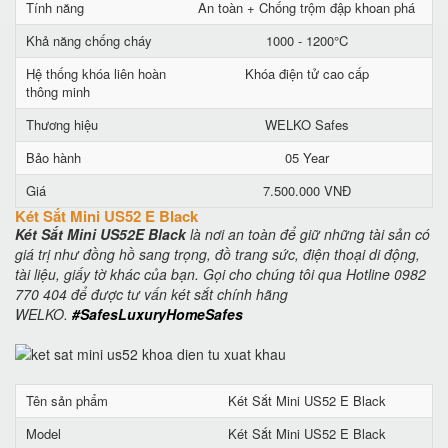
Tính năng
An toàn + Chống trộm đập khoan phá
Khả năng chống cháy
1000 - 1200°C
Hệ thống khóa liên hoàn
Khóa điện tử cao cấp
thông minh
Thương hiệu
WELKO Safes
Bảo hành
05 Year
Giá
7.500.000 VNĐ
Két Sắt Mini US52 E Black
Két Sắt Mini US52E Black
là nơi an toàn để giữ những tài sản có
giá trị như đồng hồ sang trọng, đồ trang sức, điện thoại di động,
tài liệu, giấy tờ khác của bạn. Gọi cho chúng tôi qua Hotline 0982
770 404 để được tư vấn két sắt chính hãng
WELKO.
#SafesLuxuryHomeSafes
Tên sản phẩm
Két Sắt Mini US52 E Black
Model
Két Sắt Mini US52 E Black