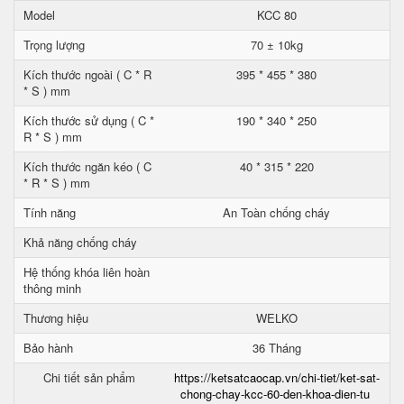
Model
KCC 80
Trọng lượng
70 ± 10kg
Kích thước ngoài ( C * R
395 * 455 * 380
* S ) mm
Kích thước sử dụng ( C *
190 * 340 * 250
R * S ) mm
Kích thước ngăn kéo ( C
40 * 315 * 220
* R * S ) mm
Tính năng
An Toàn chống cháy
Khả năng chống cháy
Hệ thống khóa liên hoàn
thông minh
Thương hiệu
WELKO
Bảo hành
36 Tháng
Chi tiết sản phẩm
https://ketsatcaocap.vn/chi-tiet/ket-sat-
chong-chay-kcc-60-den-khoa-dien-tu