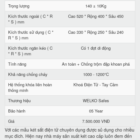
Trọng lượng
140 ± 10Kg
Kích thước ngoài ( C * R
Cao 520 * Rộng 400 * Sâu 450
* S ) mm
Kích thước sử dụng ( C *
Cao 330 * Rộng 250 * Sâu 240
R * S ) mm
Kích thước ngăn kéo ( C
Có 1 đợt di động
* R * S ) mm
Tính năng
An toàn + Chống trộm đập khoan phá
Khả năng chống cháy
1000 - 1200°C
Hệ thống khóa liên hoàn
Khoá Điện Tử - Tay Cầm
thông minh
Thương hiệu
WELKO Safes
Bảo hành
05 Year
Giá
7.500.000 VNĐ
Với các mẫu két sắt điện tử chuyên dụng được sủ dụng cho nhiều
mục đích. Hiện nay nhà máy sản xuất két cao cấp luôn đem đến