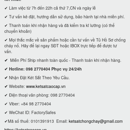
✔ Làm việc từ 7h đến 22h cả thứ 7,CN và ngày lễ
✔ Tư vấn kê đặt, hướng dẫn sử dụng, bảo hành tại nhà miễn phí.
✔ Thanh toán khi nhận hàng và đã kiểm tra kĩ lưỡng (có thể
chuyển khoản)
✔ Mọi thắc mắc về sản phẩm hoặc cần tư vấn về Tủ Hồ Sơ chống
cháy nổ. Hãy để lại ngay SĐT hoặc IBOX trực tiếp để được tư
vấn.
✔
Miễn Phí Ship nhanh toàn quốc - Thanh toán khi nhận hàng.
✔ Hotline: 098 2770404 Phục vụ 24/24h
✔
Nhận Đặt Két Sắt Theo Yêu Cầu.
✔
Website:
www.ketsatcaocap.vn
✔ Điện thoại văn phòng: 098 2770404
✔ Viber: +84 98 2770404
✔ WeChat ID: FactorySafes
✔Mã số thuế: 0101391913
Email:
ketsatchongchay@gmail.com
https://ketsatcaocap.vn