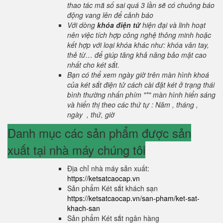
thao tác mã số sai quá 3 lần sẽ có chuông báo
động vang lên để cảnh báo
Với dòng
khóa điện tử
hiện đại và linh hoạt
nên việc tích hợp công nghệ thông minh hoặc
kết hợp với loại khóa khác như: khóa vân tay,
thẻ từ… để giúp tăng khả năng bảo mật cao
nhất cho két sắt.
Bạn có thể xem ngày giờ trên màn hình khoá
của két sắt điện tử cách cài đặt két ở trạng thái
bình thường nhấn phím "*" màn hình hiển sáng
và hiển thị theo các thứ tự : Năm , tháng ,
ngày , thứ, giờ
Danh mục các sản phẩm được sản
xuất tại nhà máy chúng tôi
Địa chỉ nhà máy sản xuất:
https://ketsatcaocap.vn
Sản phẩm Két sắt khách sạn
https://ketsatcaocap.vn/san-pham/ket-sat-
khach-san
Sản phẩm Két sắt ngân hàng