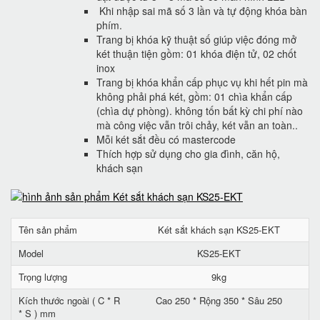
Khi nhập sai mã số 3 lần và tự động khóa bàn
phím.
Trang bị khóa kỹ thuật số giúp việc đóng mở
két thuận tiện gồm: 01 khóa điện tử, 02 chốt
inox
Trang bị khóa khẩn cấp phục vụ khi hết pin mà
không phải phá két, gồm: 01 chìa khẩn cấp
(chìa dự phòng). không tốn bất kỳ chi phí nào
mà công việc vẫn trôi chảy, két vẫn an toàn..
Mỗi két sắt đều có mastercode
Thích hợp sử dụng cho gia đình, căn hộ,
khách sạn
Tên sản phẩm
Két sắt khách sạn KS25-EKT
Model
KS25-EKT
Trọng lượng
9kg
Kích thước ngoài ( C * R
Cao 250 * Rộng 350 * Sâu 250
* S ) mm