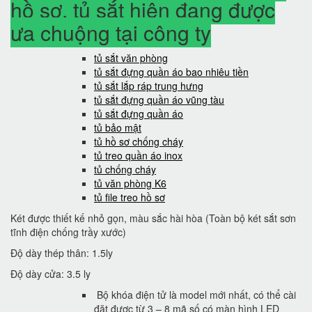
hồ sơ, tủ sắt hiện đang được
ưa chuộng tại công ty
tủ sắt văn phòng
tủ sắt đựng quần áo bao nhiêu tiền
tủ sắt lắp ráp trung hưng
tủ sắt đựng quần áo vũng tàu
tủ sắt đựng quần áo
tủ bảo mật
tủ hồ sơ chống cháy
tủ treo quần áo inox
tủ chống cháy
tủ văn phòng K6
tủ file treo hồ sơ
Két được thiết kế nhỏ gọn, màu sắc hài hòa (Toàn bộ két sắt sơn
tĩnh điện chống trầy xước)
Độ dày thép thân: 1.5ly
Độ dày cửa: 3.5 ly
Bộ khóa điện tử là model mới nhất, có thể cài
đặt được từ 3 – 8 mã số có màn hình LED