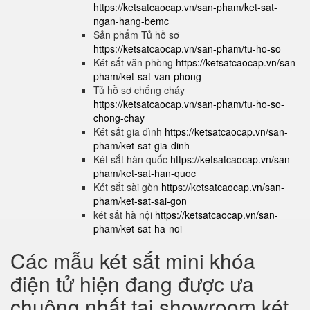
https://ketsatcaocap.vn/san-pham/ket-sat-
ngan-hang-bemc
Sản phẩm Tủ hồ sơ
https://ketsatcaocap.vn/san-pham/tu-ho-so
Két sắt văn phòng
https://ketsatcaocap.vn/san-
pham/ket-sat-van-phong
Tủ hồ sơ chống cháy
https://ketsatcaocap.vn/san-pham/tu-ho-so-
chong-chay
Két sắt gia đình
https://ketsatcaocap.vn/san-
pham/ket-sat-gia-dinh
Két sắt hàn quốc
https://ketsatcaocap.vn/san-
pham/ket-sat-han-quoc
Két sắt sài gòn
https://ketsatcaocap.vn/san-
pham/ket-sat-sai-gon
két sắt hà nội
https://ketsatcaocap.vn/san-
pham/ket-sat-ha-noi
Các mẫu két sắt mini khóa
điện tử hiện đang được ưa
chuộng nhất tại showroom két