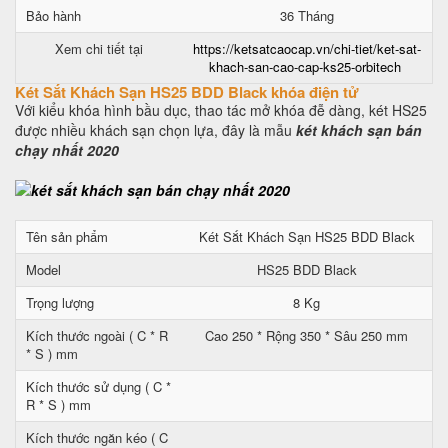
Bảo hành
36 Tháng
Xem chi tiết tại
https://ketsatcaocap.vn/chi-tiet/ket-sat-
khach-san-cao-cap-ks25-orbitech
Két Sắt Khách Sạn HS25 BDD Black khóa điện tử
Với kiểu khóa hình bầu dục, thao tác mở khóa đễ dàng, két HS25
được nhiều khách sạn chọn lựa, đây là mẫu
két khách sạn bán
chạy nhất 2020
Tên sản phẩm
Két Sắt Khách Sạn HS25 BDD Black
Model
HS25 BDD Black
Trọng lượng
8 Kg
Kích thước ngoài ( C * R
Cao 250 * Rộng 350 * Sâu 250 mm
* S ) mm
Kích thước sử dụng ( C *
R * S ) mm
Kích thước ngăn kéo ( C