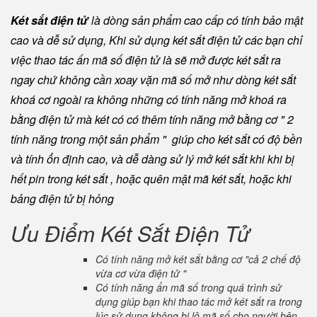
Két sắt điện tử
là dòng sản phẩm cao cấp có tính bảo mật
cao và dễ sử dụng, Khi sử dụng két sắt điện tử các bạn chỉ
việc thao tác ấn mã số điện tử là sẽ mở được két sắt ra
ngay chứ không cần xoay vặn mã số mở như dòng két sắt
khoá cơ ngoài ra không những có tính năng mở khoá ra
bằng điện tử mà két có có thêm tính năng mở bằng cơ " 2
tính năng trong một sản phẩm " giúp cho két sắt có độ bền
và tính ổn định cao, và dễ dàng sử lý mở két sắt khi khi bị
hết pin trong két sắt , hoặc quên mật mã két sắt, hoặc khi
bảng điện tử bị hỏng
Ưu Điểm Két Sắt Điện Tử
Có tính năng mở két sắt bằng cơ "cả 2 chế độ
vừa cơ vừa điện tử "
Có tính năng ẩn mã số trong quá trình sử
dụng giúp bạn khi thao tác mở két sắt ra trong
lúc sử dụng không bị lộ mã số cho người bên