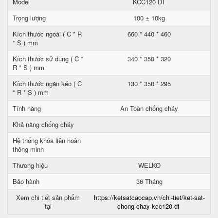
Model
KCC120 DT
Trọng lượng
100 ± 10kg
Kích thước ngoài ( C * R
660 * 440 * 460
* S ) mm
Kích thước sử dụng ( C *
340 * 350 * 320
R * S ) mm
Kích thước ngăn kéo ( C
130 * 350 * 295
* R * S ) mm
Tính năng
An Toàn chống cháy
Khả năng chống cháy
Hệ thống khóa liên hoàn
thông minh
Thương hiệu
WELKO
Bảo hành
36 Tháng
Xem chi tiết sản phẩm
https://ketsatcaocap.vn/chi-tiet/ket-sat-
tại
chong-chay-kcc120-dt