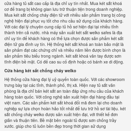
cửa hàng tủ sắt cao cấp là địa chỉ uy tín nhất. Mua két sắt khoá
cơ để trang bị không gian lưu trữ thuận tiện trong doanh nghiệp.
Mua két sắt chống cháy điện tử với nhiều sản phẩm trang bị công
nghệ hiện đại phục vụ tốt cho nhu cầu sử dụng của khách hàng.
Với các đại lý chuyên cung cấp tủ hồ sơ hiện đại tại nhiều tỉnh
thành trên cả nước. nhà máy sản xuất két sắt welko safes là địa
chỉ uy tín để khách hàng có thể lựa chọn được sản phẩm két sắt
điện tử gia đình uy tín. Hệ thống két sắt khoá an toàn bảo mật là
sản phẩm đạt các chứng chỉ và nhiều năm liền được bình chọn là
sản phẩm tiêu biểu trong ngành. két sắt khoá vân tay được sơn
tĩnh điện bề mặt. Có đế cao su cố định hoặc có bánh xe di động.
Cửa hàng két sắt chống cháy welko
Hệ thống cửa hàng đại lý uỷ quyển toàn quốc. Với các showroom
trưng bày tại các tỉnh, thành phố, thị xã. HIện nay tủ sắt văn
phòng là địa chỉ bán két sắt an toàn đáp ứng nhu cầu của khách
hàng toàn quốc. Với công nghệ sản xuất hiện đại hàng đầu tại
việt nam. Các sản phẩm két sắt khoá đổi mã đem lại cho doanh
nghiệp sự lựa chọn hoàn hảo tốt nhất để lưu trữ hồ sơ tài liệu. két
sắt chống cháy welko được sản xuất hiện đại, với thiết kế đơn
giản và thuận tiên. Bề mặt bên ngoài tủ được sơn chống trầy
xước. giúp cho tủ luôn bền đẹp trong thời gian sử dụng