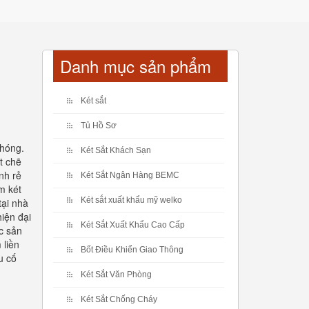
Danh mục sản phẩm
Két sắt
Tủ Hồ Sơ
chóng.
Két Sắt Khách Sạn
t chẽ
nh rẻ
Két Sắt Ngân Hàng BEMC
m két
Két sắt xuất khẩu mỹ welko
ại nhà
iện đại
Két Sắt Xuất Khẩu Cao Cấp
ợc sản
 liền
Bốt Điều Khiển Giao Thông
u cố
Két Sắt Văn Phòng
Két Sắt Chống Cháy