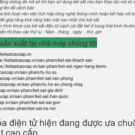
 động chống dò mã số khi bạn sử dụng két sắt nếu bạn thao tác mã số 
g lên để cảnh báo
và linh hoạt nên việc tích hợp công nghệ thông minh hoặc kết hợp với l
để giúp tăng khả năng bảo mật cao nhất cho két sắt.
 hình khoá của két sắt điện tử cách cài đặt két ở trạng thái bình thườ
ển thị theo các thứ tự : Năm , tháng , ngày , thứ, giờ
ản xuất tại nhà máy chúng tôi
//ketsatcaocap.vn
ps://ketsatcaocap.vn/san-pham/ket-sat-khach-san
ps://ketsatcaocap.vn/san-pham/ket-sat-ngan-hang-bemc
atcaocap.vn/san-pham/tu-ho-so
tcaocap.vn/san-pham/ket-sat-van-phong
satcaocap.vn/san-pham/tu-ho-so-chong-chay
ocap.vn/san-pham/ket-sat-gia-dinh
aocap.vn/san-pham/ket-sat-han-quoc
cap.vn/san-pham/ket-sat-sai-gon
ap.vn/san-pham/ket-sat-ha-noi
óa điện tử hiện đang được ưa ch
ắt cao cấp