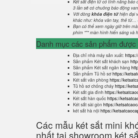
Két sắt điện tử có tính năng báo
3 lần sẽ có chuông báo động van
Với dòng
khóa điện tử
hiện đại 
khác như: khóa vân tay, thẻ từ… 
Bạn có thể xem ngày giờ trên màn
phím "*" màn hình hiển sáng và hi
Danh mục các sản phẩm được s
Địa chỉ nhà máy sản xuất:
https:
Sản phẩm Két sắt khách sạn
htt
Sản phẩm Két sắt ngân hàng
htt
Sản phẩm Tủ hồ sơ
https://kets
Két sắt văn phòng
https://ketsa
Tủ hồ sơ chống cháy
https://ket
Két sắt gia đình
https://ketsatca
Két sắt hàn quốc
https://ketsatc
Két sắt sài gòn
https://ketsatcao
két sắt hà nội
https://ketsatcaoc
Các mẫu két sắt mini kh
nhất tại showroom két s