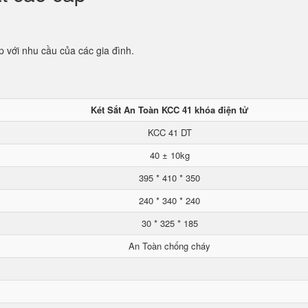
p với nhu cầu của các gia đình.
Két Sắt An Toàn KCC 41 khóa điện tử
KCC 41 DT
40 ± 10kg
395 * 410 * 350
240 * 340 * 240
30 * 325 * 185
An Toàn chống cháy