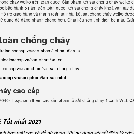
hống cháy welko trên toàn quốc. Sản phẩm két sắt chống cháy welko 
Được bảo hành 5 năm trên toàn quốc. két sắt chống cháy khoá vân tay đ
 Hỗ trợ giao hàng và thanh toán tại nhà. két sắt chống cháy welko được
sử dụng dễ dàng nhanh chóng hơn. Chất liệu sơn tĩnh điện bề mặt. Giú
 toàn chống cháy
//ketsatcaocap.vn/san-pham/ket-sat-dien-tu
/ketsatcaocap.vn/san-pham/ket-sat
satcaocap.vn/san-pham/ket-sat-chong-chay
tcaocap.vn/san-pham/ket-sat-mini
háy cao cấp
982770404 hoặc xem thêm các sản phẩm tủ sắt chống cháy 4 cánh WELKO
 Tốt nhất 2021
nh bảo mật cao và dễ sử dụng, Khi sử dụng két sắt điện tử các