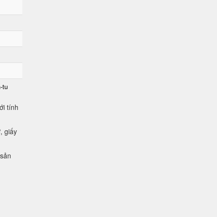
-tu
i tính
, giấy
 sản