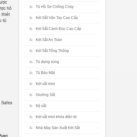
được
Tủ Hồ Sơ Chống Cháy
ược hỗ
 thiết
Két Sắt Vân Tay Cao Cấp
p tủ
Két Sắt Cánh Đúc Cao Cấp
Két Sắt An Toàn
Két Sắt Tổng Thống
Tủ đựng súng
Tủ Bảo Mật
Két sắt mini
Giường Sắt
 Safes
Kệ sắt
Két sắt mini khóa điện tử
Nhà Máy Sản Xuất Két Sắt
 bạn