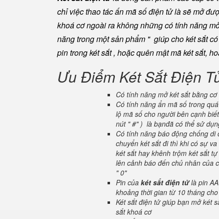
chỉ việc thao tác ấn mã số điện tử là sẽ mở đ
khoá cơ ngoài ra không những có tính năng mở 
năng trong một sản phẩm " giúp cho két sắt có đ
pin trong két sắt , hoặc quên mật mã két sắt, h
Ưu Điểm Két Sắt Điện T
Có tính năng mở két sắt bằng cơ 
Có tính năng ẩn mã số trong quá 
lộ mã số cho người bên cạnh biết
nút " #" ) là bạnđã có thể sử dụ
Có tính năng báo động chống di c
chuyển két sắt đi thì khi có sự 
két sắt hay khênh trộm két sắt tự
lên cảnh báo đến chủ nhân của ch
" 0"
Pin của
két sắt điện tử
là pin AA
khoảng thời gian từ 10 tháng cho
Két sắt điện tử giúp bạn mở két
sắt khoá cơ