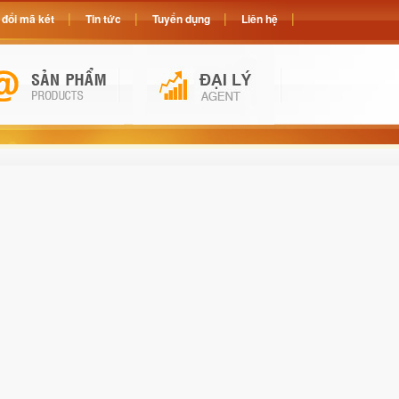
đổi mã két
Tin tức
Tuyển dụng
Liên hệ