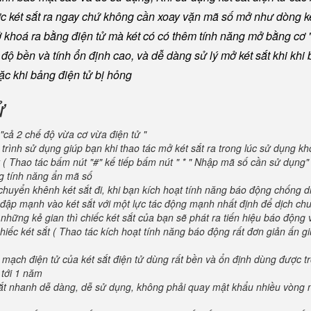
ược két sắt ra ngay chứ không cần xoay vặn mã số mở như dòng ké
khoá ra bằng điện tử mà két có có thêm tính năng mở bằng cơ "
ộ bền và tính ổn định cao, và dễ dàng sử lý mở két sắt khi khi b
oặc khi bảng điện tử bị hỏng
ử
"cả 2 chế độ vừa cơ vừa điện tử "
trình sử dụng giúp bạn khi thao tác mở két sắt ra trong lúc sử dụng kh
 ( Thao tác bấm nút "#" kế tiếp bấm nút " * " Nhập mã số cần sử dụng
ng tính năng ẩn mã số
huyển khênh két sắt đi, khi bạn kích hoạt tính năng báo động chống d
va đập mạnh vào két sắt với một lực tác động mạnh nhất định để dịch ch
 những kẻ gian thì chiếc két sắt của bạn sẽ phát ra tiến hiệu báo động
iếc két sắt ( Thao tác kích hoạt tính năng báo động rất đơn giản ấn g
 mạch điện tử của két sắt điện tử dùng rất bền và ổn định dùng được t
 tới 1 năm
 sắt nhanh dễ dàng, dễ sử dụng, không phải quay mật khẩu nhiều vòng 