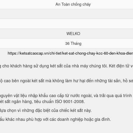
An Toàn chống cháy
WELKO
36 Tháng
https://ketsatcaocap.vn/chi-tiet/ket-sat-chong-chay-kcc-60-den-khoa-dien
 cho khách hàng sử dụng két sắt của nhà máy chúng tôi. Két điện tử vớ
ộ cao bên ngoài két sắt mà không làm hư hại đến những tài sản, hồ sơ
guyên vật liệu nhập khẩu cao cấp từ nước ngoài, và trải qua quá trình
két sắt ngân hàng, tiêu chuẩn ISO 9001-2008.
ựa chọn vì những đặc biệt của chiếc két sắt này.
hẩu khác nhau phù hợp với các doanh nghiệp hoặc gia đình.