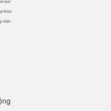
sai quá
oại khóa
ng nhấn
uộng