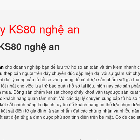
tay KS80 nghệ an
y KS80 nghệ an
an
cho doanh nghiệp bạn để lưu trữ hồ sơ an toàn và tìm kiếm nhanh 
 thép cán nguội trên dây chuyền đúc dập hiện đại với sự giám sát chặ
tại đại lý cung cấp tủ hồ sơ văn phòng để có được sản phẩm với giá thà
 tốt nhất cho việc lưa trữ bảo quản hồ sơ tai liệu. hiện nay các sản phẩ
 mua. Dòng sản phẩm két sắt chống cháy khoá vân tayđược sản xuất t
c khách hàng quan tâm nhất. Với các đại lý chuyên cung cấp tủ hồ sơ h
 két sắt chính hãng là địa chỉ uy tín để khách hàng có thể lựa chọn đư
 két sắt điện tử gia đình là sản phẩm đạt các chứng nhận và nhiều năm
t sắt điện tử gia đình được phủ sơn tĩnh điện trên bề mặt. Có đế cao s