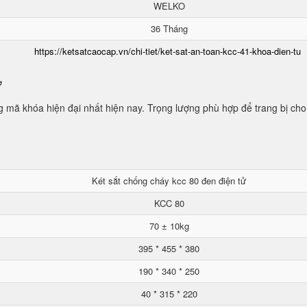
WELKO
36 Tháng
https://ketsatcaocap.vn/chi-tiet/ket-sat-an-toan-kcc-41-khoa-dien-tu
ử
mã khóa hiện đại nhất hiện nay. Trọng lượng phù hợp để trang bị cho
Két sắt chống cháy kcc 80 đen điện tử
KCC 80
70 ± 10kg
395 * 455 * 380
190 * 340 * 250
40 * 315 * 220