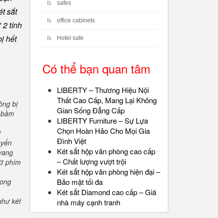
safes
t sắt
office cabinets
 2 tính
ị hết
Hotel safe
Có thể bạn quan tâm
LIBERTY – Thương Hiệu Nội
Thất Cao Cấp, Mang Lại Không
ông bị
Gian Sống Đẳng Cấp
" bầm
LIBERTY Furniture – Sự Lựa
Chọn Hoàn Hảo Cho Mọi Gia
i
Đình Việt
uyển
Két sắt hộp văn phòng cao cấp
 vang
– Chất lượng vượt trội
iữ phím
Két sắt hộp văn phòng hiện đại –
rong
Bảo mật tối đa
Két sắt Diamond cao cấp – Giá
như két
nhà máy cạnh tranh