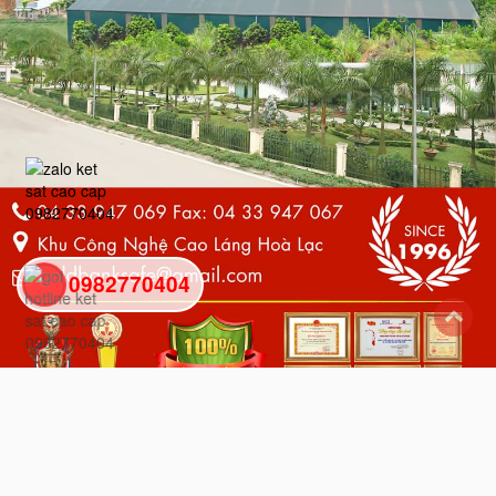
0982770404
back
to
top