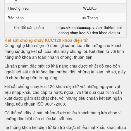
Thương hiệu
WELKO
Bảo hành
36 Tháng
Chi tiết sản phẩm
https://ketsatcaocap.vn/chi-tiet/ket-sat-
chong-chay-kcc-60-den-khoa-dien-tu
Két sắt chống cháy KCC120 khóa điện tử
Công nghệ khóa điện tử đem lại sự an toàn tin tưởng cho khách
hàng sử dụng két sắt của nhà máy chúng tôi. Két điện tử với tính
năng mở khóa an toàn nhanh chóng, thuận tiện.
Là sản phẩm đặc biệt có khả năng chịu được nhiệt độ cao bên
ngoài két sắt mà không làm hư hại đến những tài sản, hồ sơ, giấy
tờ chưa đựng bên trong lòng.
két sắt chống cháy kcc 120 khóa điện tử với những nguyên vật
liệu nhập khẩu cao cấp từ nước ngoài, và trải qua quá trình sản
xuất được giám sát chặt chẽ, với những tiêu chuẩn két sắt ngân
hàng, tiêu chuẩn ISO 9001-2008.
Có thể nói đây là sản phẩm được nhiều khách hàng lựa chọn vì
những đặc biệt của chiếc két sắt này.
hệ thống khóa két điện tử lữu trữ được nhiều mật khẩu khác nhau