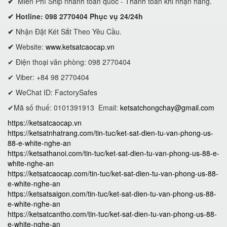
✔
Miễn Phí Ship nhanh toàn quốc - Thanh toán khi nhận hàng.
✔ Hotline: 098 2770404 Phục vụ 24/24h
✔
Nhận Đặt Két Sắt Theo Yêu Cầu.
✔
Website:
www.ketsatcaocap.vn
✔ Điện thoại văn phòng: 098 2770404
✔ Viber: +84 98 2770404
✔ WeChat ID: FactorySafes
✔Mã số thuế: 0101391913
Email:
ketsatchongchay@gmail.com
https://ketsatcaocap.vn
https://ketsatnhatrang.com/tin-tuc/ket-sat-dien-tu-van-phong-us-
88-e-white-nghe-an
https://ketsathanoi.com/tin-tuc/ket-sat-dien-tu-van-phong-us-88-e-
white-nghe-an
https://ketsatcaocap.com/tin-tuc/ket-sat-dien-tu-van-phong-us-88-
e-white-nghe-an
https://ketsatsaigon.com/tin-tuc/ket-sat-dien-tu-van-phong-us-88-
e-white-nghe-an
https://ketsatcantho.com/tin-tuc/ket-sat-dien-tu-van-phong-us-88-
e-white-nghe-an