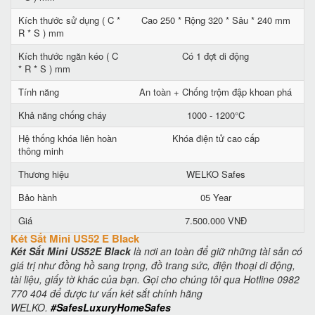
Kích thước sử dụng ( C *
Cao 250 * Rộng 320 * Sâu * 240 mm
R * S ) mm
Kích thước ngăn kéo ( C
Có 1 đợt di động
* R * S ) mm
Tính năng
An toàn + Chống trộm đập khoan phá
Khả năng chống cháy
1000 - 1200°C
Hệ thống khóa liên hoàn
Khóa điện tử cao cấp
thông minh
Thương hiệu
WELKO Safes
Bảo hành
05 Year
Giá
7.500.000 VNĐ
Két Sắt Mini US52 E Black
Két Sắt Mini US52E Black
là nơi an toàn để giữ những tài sản có
giá trị như đồng hồ sang trọng, đồ trang sức, điện thoại di động,
tài liệu, giấy tờ khác của bạn. Gọi cho chúng tôi qua Hotline 0982
770 404 để được tư vấn két sắt chính hãng
WELKO.
#SafesLuxuryHomeSafes