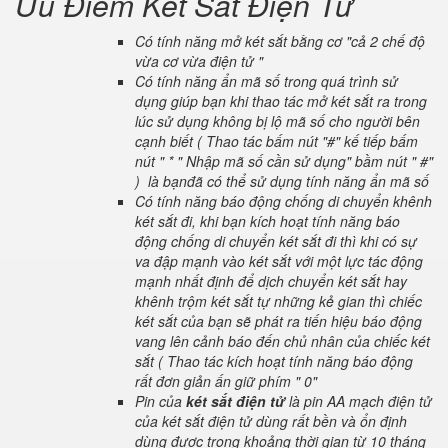
Ưu Điểm Két Sắt Điện Tử
Có tính năng mở két sắt bằng cơ "cả 2 chế độ
vừa cơ vừa điện tử "
Có tính năng ẩn mã số trong quá trình sử
dụng giúp bạn khi thao tác mở két sắt ra trong
lúc sử dụng không bị lộ mã số cho người bên
cạnh biết ( Thao tác bấm nút "#" kế tiếp bấm
nút " * " Nhập mã số cần sử dụng" bầm nút " #"
) là bạnđã có thể sử dụng tính năng ẩn mã số
Có tính năng báo động chống di chuyển khênh
két sắt đi, khi bạn kích hoạt tính năng báo
động chống di chuyển két sắt đi thì khi có sự
va đập mạnh vào két sắt với một lực tác động
mạnh nhất định để dịch chuyển két sắt hay
khênh trộm két sắt tự những kẻ gian thì chiếc
két sắt của bạn sẽ phát ra tiến hiệu báo động
vang lên cảnh báo đến chủ nhân của chiếc két
sắt ( Thao tác kích hoạt tính năng báo động
rất đơn giản ấn giữ phím " 0"
Pin của
két sắt điện tử
là pin AA mạch điện tử
của két sắt điện tử dùng rất bền và ổn định
dùng được trong khoảng thời gian từ 10 tháng