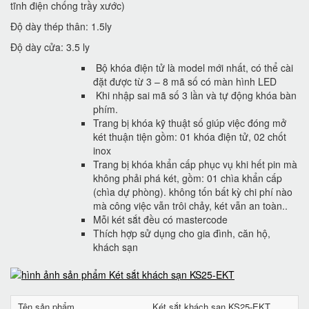
tĩnh điện chống trầy xước)
Độ dày thép thân: 1.5ly
Độ dày cửa: 3.5 ly
Bộ khóa điện tử là model mới nhất, có thể cài
đặt được từ 3 – 8 mã số có màn hình LED
Khi nhập sai mã số 3 lần và tự động khóa bàn
phím.
Trang bị khóa kỹ thuật số giúp việc đóng mở
két thuận tiện gồm: 01 khóa điện tử, 02 chốt
inox
Trang bị khóa khẩn cấp phục vụ khi hết pin mà
không phải phá két, gồm: 01 chìa khẩn cấp
(chìa dự phòng). không tốn bất kỳ chi phí nào
mà công việc vẫn trôi chảy, két vẫn an toàn..
Mỗi két sắt đều có mastercode
Thích hợp sử dụng cho gia đình, căn hộ,
khách sạn
Tên sản phẩm
Két sắt khách sạn KS25-EKT