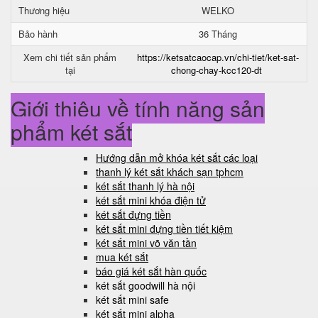
Thương hiệu
WELKO
Bảo hành
36 Tháng
Xem chi tiết sản phẩm
https://ketsatcaocap.vn/chi-tiet/ket-sat-
tại
chong-chay-kcc120-dt
Giới thiệu về tính năng sản
phẩm két sắt
Hướng dẫn mở khóa két sắt các loại
thanh lý két sắt khách sạn tphcm
két sắt thanh lý hà nội
két sắt mini khóa điện tử
két sắt đựng tiền
két sắt mini đựng tiền tiết kiệm
két sắt mini võ văn tần
mua két sắt
báo giá két sắt hàn quốc
két sắt goodwill hà nội
két sắt mini safe
két sắt mini alpha