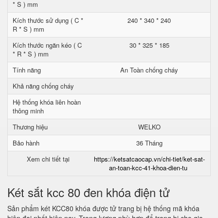
* S ) mm
Kích thước sử dụng ( C *
240 * 340 * 240
R * S ) mm
Kích thước ngăn kéo ( C
30 * 325 * 185
* R * S ) mm
Tính năng
An Toàn chống cháy
Khả năng chống cháy
Hệ thống khóa liên hoàn
thông minh
Thương hiệu
WELKO
Bảo hành
36 Tháng
Xem chi tiết tại
https://ketsatcaocap.vn/chi-tiet/ket-sat-
an-toan-kcc-41-khoa-dien-tu
Két sắt kcc 80 đen khóa điện tử
Sản phẩm két KCC80 khóa được tử trang bị hệ thống mã khóa