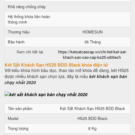
Khả năng chống cháy
Hệ thống khóa liên hoàn
thông minh
Thương hiệu
HOMESUN
Bảo hành
36 Tháng
Xem chi tiết tại
https://ketsatcaocap.vn/chi-tiet/ket-sat-
khach-san-cao-cap-ks25-orbitech
Két Sắt Khách Sạn HS25 BDD Black khóa điện tử
Với kiểu khóa hình bầu dục, thao tác mở khóa đễ dàng, két HS25
được nhiều khách sạn chọn lựa, đây là mẫu
két khách sạn bán
chạy nhất 2020
Tên sản phẩm
Két Sắt Khách Sạn HS25 BDD Black
Model
HS25 BDD Black
Trọng lượng
8 Kg