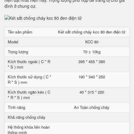
hiện đại nhất hiện nay. Trọng lượng phù hợp để trang bị cho gia
đình ở chung cư.
Tên sản phẩm
Két sắt chống cháy kcc 80 đen điện tử
Model
KCC 80
Trọng lượng
70 ± 10kg
Kích thước ngoài ( C * R
395 * 455 * 380
* S ) mm
Kích thước sử dụng ( C *
190 * 340 * 250
R * S ) mm
Kích thước ngăn kéo ( C
40 * 315 * 220
* R * S ) mm
Tính năng
An Toàn chống cháy
Khả năng chống cháy
Hệ thống khóa liên hoàn
thông minh