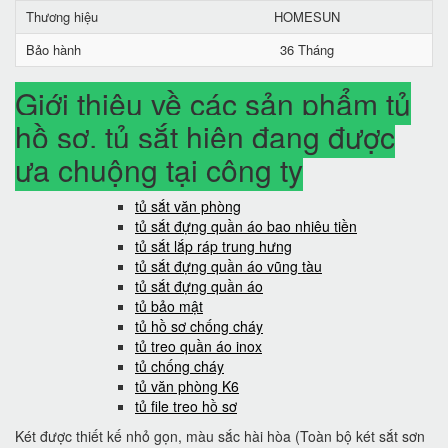
Thương hiệu
HOMESUN
Bảo hành
36 Tháng
Giới thiệu về các sản phẩm tủ
hồ sơ, tủ sắt hiện đang được
ưa chuộng tại công ty
tủ sắt văn phòng
tủ sắt đựng quần áo bao nhiêu tiền
tủ sắt lắp ráp trung hưng
tủ sắt đựng quần áo vũng tàu
tủ sắt đựng quần áo
tủ bảo mật
tủ hồ sơ chống cháy
tủ treo quần áo inox
tủ chống cháy
tủ văn phòng K6
tủ file treo hồ sơ
Két được thiết kế nhỏ gọn, màu sắc hài hòa (Toàn bộ két sắt sơn