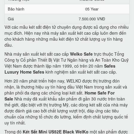
Bảo hành
05 Year
Giá
7.500.000 VNĐ
Với các mẫu két sắt điện tử chuyên dụng được sủ dụng cho nhiều
mục đích. Hiện nay nhà máy sản xuất két cao cấp luôn đem đến
cho khách hàng những mẫu két điện tử chất lượng uy tín hàng
đầu.
Nhà máy sản xuất két sắt cao cấp
Welko Safe
trực thuộc Tổng
Công ty Cổ phần Thiết Bị Vật Tư Ngân hàng và An Toàn Kho Quỹ
Việt Nam được thành lập năm 1999, có trên 20 năm
Safes
Luxury Home Safes
kinh nghiệm sản xuất két sắt cao cấp.
Hơn 20 năm phát triển hiện nay, WELKO được thị trường đón
nhận, là thương hiệu uy tín hàng đầu Việt Nam trong sản xuất và
phân phối đa dạng các chủng loại két sắt.
Home Safe For
Sale
Nhà máy đã xuất khẩu sản phẩm đi gần 30 nước trên toàn
thế giới, đặc biệt với thị trường Mỹ, các dòng két sắt của nhà máy
được đánh giá cao bởi chất lượng vượt trội, đáp ứng các tiêu
chuẩn của những tổ chức đo lường, kiểm định chất lượng quốc tế
uy tín nhất.
Trong đó
Két Sắt Mini US52E Black WelKo
một sản phẩm được