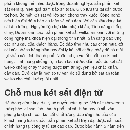
phẩm không thể thiếu được trong doanh nghiệp. sản phẩm két
sắt đem lại hiệu quả đảm bảo an toàn. Giúp lưu trữ tài sản được
tốt hơn. Bề mặt két sắt với lớp sơn chống trầy xước. Công nghệ
sơn hiện đại đảm bảo an toàn và bền đẹp. Với các kiểu dáng két
sắt âm tường. Nguyên liệu hợp kim nhập khẩu, Tính năng chống
cháy, Độ an toàn cao. Sản phẩm két sắt welko an toàn với những
công nghệ mã khoá hiện đại thông tinh nhất. Sẵn sàng đáp ứng
các nhu cầu của khách hàng. Để đáp ứng nhu cầu chọn mua két
sắt của khách hàng hiện nay đại lý két sắt chống cháy đã có mặt
tại khắp các tỉnh thành phố. Nhằm phục vụ tốt nhất cho khách
hàng. Tính năng chống trộm luôn luôn được đảm bảo do két sắt
welko chống cháy thường được làm từ nguyên liệu chắc chắn,
dày dặn. Dưới đây là một số tư vấn để sử dụng két sắt an toàn
welko cho chất lượng tốt nhất.
Chỗ mua két sắt điện tử
Hệ thống cửa hàng đại lý uỷ quyển toàn quốc. Với các showroom
trưng bày tại các tỉnh, thành phố, thị xã. HIện nay tủ sắt văn
phòng là địa chỉ bán két sắt chất lương đáp ứng nhu cầu của
khách hàng toàn quốc. Sản phẩm két sắt hiện đại được sản xuất
chính hãng tại công ty tủ sắt cao cấp. Được bảo hành 5 năm trên