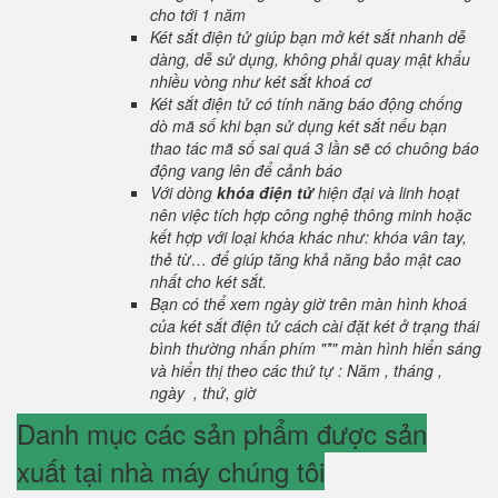
cho tới 1 năm
Két sắt điện tử giúp bạn mở két sắt nhanh dễ
dàng, dễ sử dụng, không phải quay mật khẩu
nhiều vòng như két sắt khoá cơ
Két sắt điện tử có tính năng báo động chống
dò mã số khi bạn sử dụng két sắt nếu bạn
thao tác mã số sai quá 3 lần sẽ có chuông báo
động vang lên để cảnh báo
Với dòng
khóa điện tử
hiện đại và linh hoạt
nên việc tích hợp công nghệ thông minh hoặc
kết hợp với loại khóa khác như: khóa vân tay,
thẻ từ… để giúp tăng khả năng bảo mật cao
nhất cho két sắt.
Bạn có thể xem ngày giờ trên màn hình khoá
của két sắt điện tử cách cài đặt két ở trạng thái
bình thường nhấn phím "*" màn hình hiển sáng
và hiển thị theo các thứ tự : Năm , tháng ,
ngày , thứ, giờ
Danh mục các sản phẩm được sản
xuất tại nhà máy chúng tôi