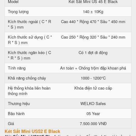
Model
Két Sắt Mini US 45 E Black
Trọng lượng
140 ± 10Kg
Kích thước ngoài ( C * R
Cao 440 * Rộng 470 * Sâu * 450 mm
* S ) mm
Kích thước sử dụng ( C *
Cao 250 * Rộng 320 * Sâu * 240 mm
R * S ) mm
Kích thước ngăn kéo ( C
Có 1 đợt di động
* R * S ) mm
Tính năng
An toàn + Chống trộm đập khoan phá
Khả năng chống cháy
1000 - 1200°C
Hệ thống khóa liên hoàn
Khóa điện tử cao cấp
thông minh
Thương hiệu
WELKO Safes
Bảo hành
05 Year
Giá
7.500.000 VNĐ
Két Sắt Mini US52 E Black