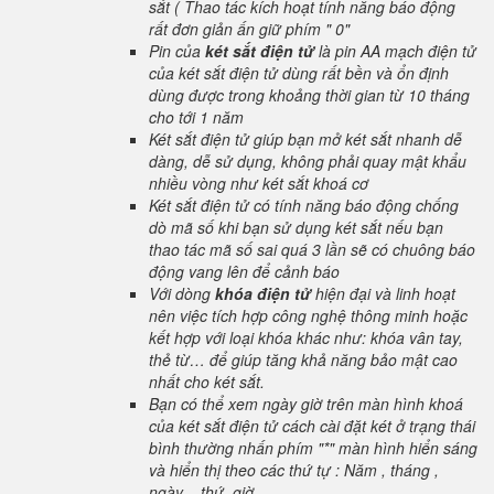
sắt ( Thao tác kích hoạt tính năng báo động
rất đơn giản ấn giữ phím " 0"
Pin của
két sắt điện tử
là pin AA mạch điện tử
của két sắt điện tử dùng rất bền và ổn định
dùng được trong khoảng thời gian từ 10 tháng
cho tới 1 năm
Két sắt điện tử giúp bạn mở két sắt nhanh dễ
dàng, dễ sử dụng, không phải quay mật khẩu
nhiều vòng như két sắt khoá cơ
Két sắt điện tử có tính năng báo động chống
dò mã số khi bạn sử dụng két sắt nếu bạn
thao tác mã số sai quá 3 lần sẽ có chuông báo
động vang lên để cảnh báo
Với dòng
khóa điện tử
hiện đại và linh hoạt
nên việc tích hợp công nghệ thông minh hoặc
kết hợp với loại khóa khác như: khóa vân tay,
thẻ từ… để giúp tăng khả năng bảo mật cao
nhất cho két sắt.
Bạn có thể xem ngày giờ trên màn hình khoá
của két sắt điện tử cách cài đặt két ở trạng thái
bình thường nhấn phím "*" màn hình hiển sáng
và hiển thị theo các thứ tự : Năm , tháng ,
ngày , thứ, giờ