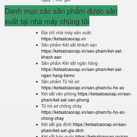
Danh mục các sản phẩm được sản
xuất tại nhà máy chúng tôi
Địa chỉ nhà máy sản xuất:
https://ketsatcaocap.vn
Sản phẩm Két sắt khách sạn
https://ketsatcaocap.vn/san-pham/ket-sat-
khach-san
Sản phẩm Két sắt ngân hàng
https://ketsatcaocap.vn/san-pham/ket-sat-
ngan-hang-bemc
Sản phẩm Tủ hồ sơ
https://ketsatcaocap.vn/san-pham/tu-ho-so
Két sắt văn phòng
https://ketsatcaocap.vn/san-
pham/ket-sat-van-phong
Tủ hồ sơ chống cháy
https://ketsatcaocap.vn/san-pham/tu-ho-so-
chong-chay
Két sắt gia đình
https://ketsatcaocap.vn/san-
pham/ket-sat-gia-dinh
Két sắt hàn quốc
https://ketsatcaocap.vn/san-