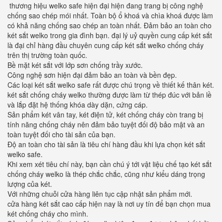
thương hiệu welko safe hiện đại hiện đang trang bị công nghệ
chống sao chép mói nhất. Toàn bộ ổ khoá và chìa khoá được làm
có khả năng chống sao chép an toàn nhất. Đảm bảo an toàn cho
két sắt welko trong gia đình bạn. đại lý uỷ quyền cung cấp két sắt
là đại chỉ hàng đầu chuyên cung cấp két sắt welko chống cháy
trên thị trường toàn quốc.
Bề mặt két sắt với lớp sơn chống trầy xước.
Công nghệ sơn hiện đại đảm bảo an toàn và bền đẹp.
Các loại két sắt welko safe rất được chú trọng về thiết kế thân két.
két sắt chống cháy welko thường được làm từ thép đúc với bản lề
và lắp đặt hệ thống khóa dày dặn, cứng cáp.
Sản phẩm két vân tay, két điện tử, két chống cháy còn trang bị
tính năng chống cháy nên đảm bảo tuyệt đối độ bảo mật và an
toàn tuyệt đối cho tài sản của bạn.
Độ an toàn cho tài sản là tiêu chí hàng đầu khi lựa chọn két sắt
welko safe.
Khi xem xét tiêu chí này, bạn cần chú ý tới vật liệu chế tạo két sắt
chống cháy welko là thép chắc chắc, cũng như kiểu dáng trọng
lượng của két.
Với những chuỗi cửa hàng liên tục cập nhật sản phẩm mới.
cửa hàng két sắt cao cấp hiện nay là nơi uy tín để bạn chọn mua
két chống cháy cho mình.