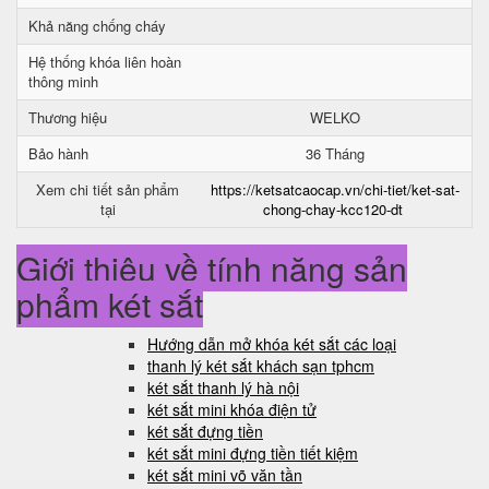
Khả năng chống cháy
Hệ thống khóa liên hoàn
thông minh
Thương hiệu
WELKO
Bảo hành
36 Tháng
Xem chi tiết sản phẩm
https://ketsatcaocap.vn/chi-tiet/ket-sat-
tại
chong-chay-kcc120-dt
Giới thiệu về tính năng sản
phẩm két sắt
Hướng dẫn mở khóa két sắt các loại
thanh lý két sắt khách sạn tphcm
két sắt thanh lý hà nội
két sắt mini khóa điện tử
két sắt đựng tiền
két sắt mini đựng tiền tiết kiệm
két sắt mini võ văn tần