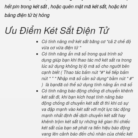
hết pin trong két sắt , hoặc quên mật mã két sắt, hoặc khi
bảng điện tử bị hỏng
Ưu Điểm Két Sắt Điện Tử
Có tính năng mở két sắt bằng cơ "cả 2 chế độ
vừa cơ vừa điện tử "
Có tính năng ẩn mã số trong quá trình sử
dụng giúp bạn khi thao tác mở két sắt ra trong
lúc sử dụng không bị lộ mã số cho người bên
cạnh biết ( Thao tác bấm nút "#" kế tiếp bấm
nút " * " Nhập mã số cần sử dụng" bầm nút " #"
) là bạnđã có thể sử dụng tính năng ẩn mã số
Có tính năng báo động chống di chuyển khênh
két sắt đi, khi bạn kích hoạt tính năng báo
động chống di chuyển két sắt đi thì khi có sự
va đập mạnh vào két sắt với một lực tác động
mạnh nhất định để dịch chuyển két sắt hay
khênh trộm két sắt tự những kẻ gian thì chiếc
két sắt của bạn sẽ phát ra tiến hiệu báo động
vang lên cảnh báo đến chủ nhân của chiếc két