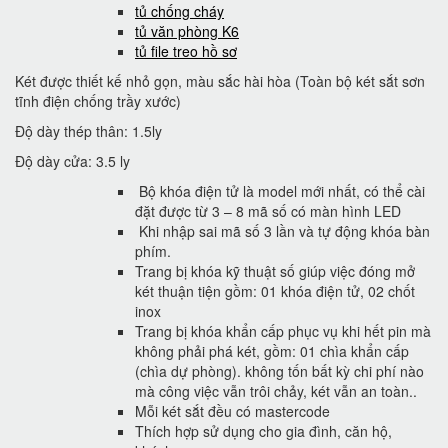
tủ chống cháy
tủ văn phòng K6
tủ file treo hồ sơ
Két được thiết kế nhỏ gọn, màu sắc hài hòa (Toàn bộ két sắt sơn
tĩnh điện chống trầy xước)
Độ dày thép thân: 1.5ly
Độ dày cửa: 3.5 ly
Bộ khóa điện tử là model mới nhất, có thể cài
đặt được từ 3 – 8 mã số có màn hình LED
Khi nhập sai mã số 3 lần và tự động khóa bàn
phím.
Trang bị khóa kỹ thuật số giúp việc đóng mở
két thuận tiện gồm: 01 khóa điện tử, 02 chốt
inox
Trang bị khóa khẩn cấp phục vụ khi hết pin mà
không phải phá két, gồm: 01 chìa khẩn cấp
(chìa dự phòng). không tốn bất kỳ chi phí nào
mà công việc vẫn trôi chảy, két vẫn an toàn..
Mỗi két sắt đều có mastercode
Thích hợp sử dụng cho gia đình, căn hộ,