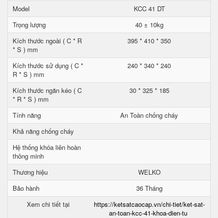
Model
KCC 41 DT
Trọng lượng
40 ± 10kg
Kích thước ngoài ( C * R
395 * 410 * 350
* S ) mm
Kích thước sử dụng ( C *
240 * 340 * 240
R * S ) mm
Kích thước ngăn kéo ( C
30 * 325 * 185
* R * S ) mm
Tính năng
An Toàn chống cháy
Khả năng chống cháy
Hệ thống khóa liên hoàn
thông minh
Thương hiệu
WELKO
Bảo hành
36 Tháng
Xem chi tiết tại
https://ketsatcaocap.vn/chi-tiet/ket-sat-
an-toan-kcc-41-khoa-dien-tu