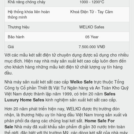
Khả năng chống cháy
1000 - 1200°C
Hệ thống khóa liên hoàn
Khoá Điện Tử - Tay Cầm
thông minh
Thương hiệu
WELKO Safes
Bảo hành
05 Year
Giá
7.500.000 VNĐ
Với các mẫu két sắt điện tử chuyên dụng được sủ dụng cho nhiều
mục đích. Hiện nay nhà máy sản xuất két cao cấp luôn đem đến
cho khách hàng những mẫu két điện tử chất lượng uy tín hàng
đầu.
Nhà máy sản xuất két sắt cao cấp
Welko Safe
trực thuộc Tổng
Công ty Cổ phần Thiết Bị Vật Tư Ngân hàng và An Toàn Kho Quỹ
Việt Nam được thành lập năm 1999, có trên 20 năm
Safes
Luxury Home Safes
kinh nghiệm sản xuất két sắt cao cấp.
Hơn 20 năm phát triển hiện nay, WELKO được thị trường đón
nhận, là thương hiệu uy tín hàng đầu Việt Nam trong sản xuất và
phân phối đa dạng các chủng loại két sắt.
Home Safe For
Sale
Nhà máy đã xuất khẩu sản phẩm đi gần 30 nước trên toàn
thế giới, đặc biệt với thị trường Mỹ, các dòng két sắt của nhà máy