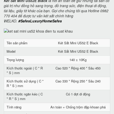
Két Sắt Mini US52E Black
là nơi an toàn để giữ những tài sản có
giá trị như đồng hồ sang trọng, đồ trang sức, điện thoại di động,
tài liệu, giấy tờ khác của bạn. Gọi cho chúng tôi qua Hotline 0982
770 404 để được tư vấn két sắt chính hãng
WELKO.
#SafesLuxuryHomeSafes
Tên sản phẩm
Két Sắt Mini US52 E Black
Model
Két Sắt Mini US52 E Black
Trọng lượng
140 ± 10Kg
Kích thước ngoài ( C * R
Cao 520 * Rộng 400 * Sâu 450
* S ) mm
Kích thước sử dụng ( C *
Cao 330 * Rộng 250 * Sâu 240
R * S ) mm
Kích thước ngăn kéo ( C
Có 1 đợt di động
* R * S ) mm
Tính năng
An toàn + Chống trộm đập khoan phá