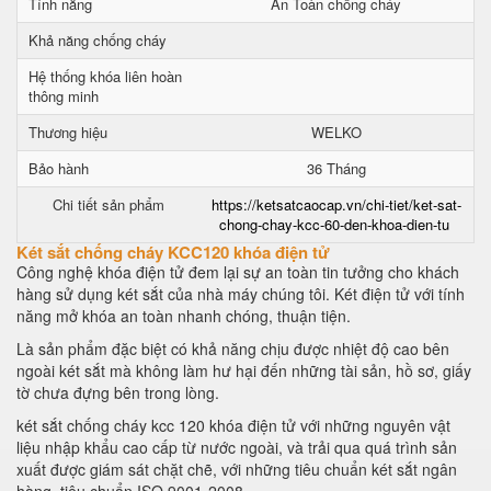
Tính năng
An Toàn chống cháy
Khả năng chống cháy
Hệ thống khóa liên hoàn
thông minh
Thương hiệu
WELKO
Bảo hành
36 Tháng
Chi tiết sản phẩm
https://ketsatcaocap.vn/chi-tiet/ket-sat-
chong-chay-kcc-60-den-khoa-dien-tu
Két sắt chống cháy KCC120 khóa điện tử
Công nghệ khóa điện tử đem lại sự an toàn tin tưởng cho khách
hàng sử dụng két sắt của nhà máy chúng tôi. Két điện tử với tính
năng mở khóa an toàn nhanh chóng, thuận tiện.
Là sản phẩm đặc biệt có khả năng chịu được nhiệt độ cao bên
ngoài két sắt mà không làm hư hại đến những tài sản, hồ sơ, giấy
tờ chưa đựng bên trong lòng.
két sắt chống cháy kcc 120 khóa điện tử với những nguyên vật
liệu nhập khẩu cao cấp từ nước ngoài, và trải qua quá trình sản
xuất được giám sát chặt chẽ, với những tiêu chuẩn két sắt ngân