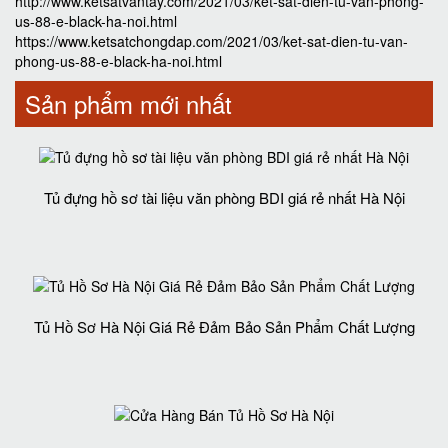
http://www.ketsatvantay.com/2021/03/ket-sat-dien-tu-van-phong-
us-88-e-black-ha-noi.html
https://www.ketsatchongdap.com/2021/03/ket-sat-dien-tu-van-
phong-us-88-e-black-ha-noi.html
Sản phẩm mới nhất
Tủ đựng hồ sơ tài liệu văn phòng BDI giá rẻ nhất Hà Nội
Tủ Hồ Sơ Hà Nội Giá Rẻ Đảm Bảo Sản Phẩm Chất Lượng‎