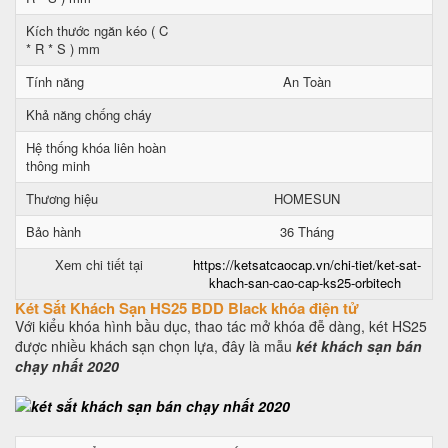
Kích thước ngăn kéo ( C
* R * S ) mm
Tính năng
An Toàn
Khả năng chống cháy
Hệ thống khóa liên hoàn
thông minh
Thương hiệu
HOMESUN
Bảo hành
36 Tháng
Xem chi tiết tại
https://ketsatcaocap.vn/chi-tiet/ket-sat-
khach-san-cao-cap-ks25-orbitech
Két Sắt Khách Sạn HS25 BDD Black khóa điện tử
Với kiểu khóa hình bầu dục, thao tác mở khóa đễ dàng, két HS25
được nhiều khách sạn chọn lựa, đây là mẫu
két khách sạn bán
chạy nhất 2020