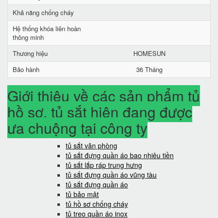
Khả năng chống cháy
Hệ thống khóa liên hoàn
thông minh
Thương hiệu
HOMESUN
Bảo hành
36 Tháng
Giới thiệu về các sản phẩm tủ
hồ sơ, tủ sắt hiện đang được
ưa chuộng tại công ty
tủ sắt văn phòng
tủ sắt đựng quần áo bao nhiêu tiền
tủ sắt lắp ráp trung hưng
tủ sắt đựng quần áo vũng tàu
tủ sắt đựng quần áo
tủ bảo mật
tủ hồ sơ chống cháy
tủ treo quần áo inox