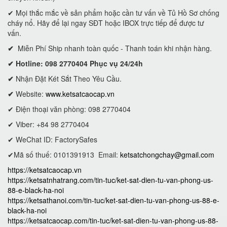
✔ Mọi thắc mắc về sản phẩm hoặc cần tư vấn về Tủ Hồ Sơ chống
cháy nổ. Hãy để lại ngay SĐT hoặc IBOX trực tiếp để được tư
vấn.
✔
Miễn Phí Ship nhanh toàn quốc - Thanh toán khi nhận hàng.
✔ Hotline: 098 2770404 Phục vụ 24/24h
✔
Nhận Đặt Két Sắt Theo Yêu Cầu.
✔
Website:
www.ketsatcaocap.vn
✔ Điện thoại văn phòng: 098 2770404
✔ Viber: +84 98 2770404
✔ WeChat ID: FactorySafes
✔Mã số thuế: 0101391913
Email:
ketsatchongchay@gmail.com
https://ketsatcaocap.vn
https://ketsatnhatrang.com/tin-tuc/ket-sat-dien-tu-van-phong-us-
88-e-black-ha-noi
https://ketsathanoi.com/tin-tuc/ket-sat-dien-tu-van-phong-us-88-e-
black-ha-noi
https://ketsatcaocap.com/tin-tuc/ket-sat-dien-tu-van-phong-us-88-