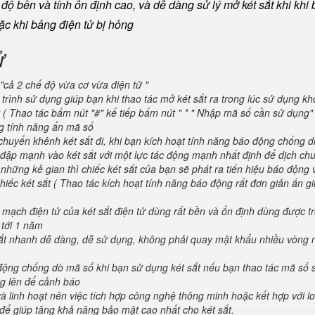
ộ bền và tính ổn định cao, và dễ dàng sử lý mở két sắt khi khi b
oặc khi bảng điện tử bị hỏng
ử
"cả 2 chế độ vừa cơ vừa điện tử "
trình sử dụng giúp bạn khi thao tác mở két sắt ra trong lúc sử dụng kh
 ( Thao tác bấm nút "#" kế tiếp bấm nút " * " Nhập mã số cần sử dụng
ng tính năng ẩn mã số
huyển khênh két sắt đi, khi bạn kích hoạt tính năng báo động chống d
va đập mạnh vào két sắt với một lực tác động mạnh nhất định để dịch ch
 những kẻ gian thì chiếc két sắt của bạn sẽ phát ra tiến hiệu báo động
iếc két sắt ( Thao tác kích hoạt tính năng báo động rất đơn giản ấn g
 mạch điện tử của két sắt điện tử dùng rất bền và ổn định dùng được t
 tới 1 năm
 sắt nhanh dễ dàng, dễ sử dụng, không phải quay mật khẩu nhiều vòng 
 động chống dò mã số khi bạn sử dụng két sắt nếu bạn thao tác mã số 
g lên để cảnh báo
và linh hoạt nên việc tích hợp công nghệ thông minh hoặc kết hợp với l
để giúp tăng khả năng bảo mật cao nhất cho két sắt.