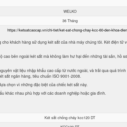
WELKO
36 Tháng
https://ketsatcaocap.vn/chi-tiet/ket-sat-chong-chay-kcc-60-den-khoa-dien
 cho khách hàng sử dụng két sắt của nhà máy chúng tôi. Két điện tử vớ
ộ cao bên ngoài két sắt mà không làm hư hại đến những tài sản, hồ sơ
guyên vật liệu nhập khẩu cao cấp từ nước ngoài, và trải qua quá trình
két sắt ngân hàng, tiêu chuẩn ISO 9001-2008.
ựa chọn vì những đặc biệt của chiếc két sắt này.
hẩu khác nhau phù hợp với các doanh nghiệp hoặc gia đình.
Két sắt chống cháy kcc120 DT
KCC120 DT