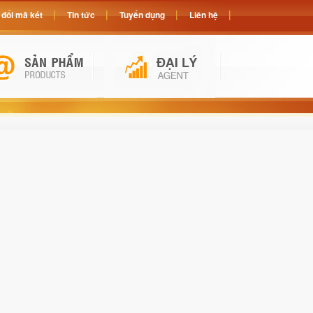
đổi mã két
Tin tức
Tuyển dụng
Liên hệ