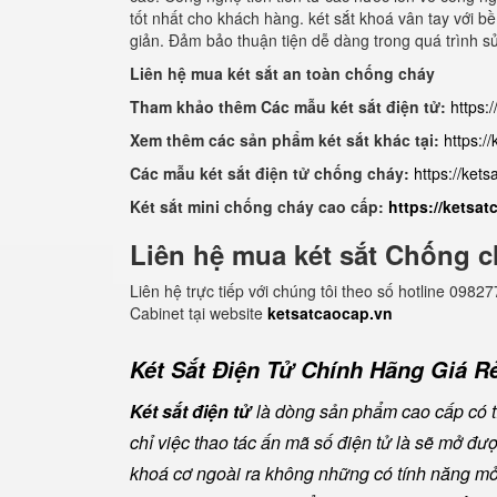
tốt nhất cho khách hàng. két sắt khoá vân tay với b
giản. Đảm bảo thuận tiện dễ dàng trong quá trình s
Liên hệ mua két sắt an toàn chống cháy
Tham khảo thêm Các mẫu két sắt điện tử:
https:
Xem thêm các sản phẩm két sắt khác tại:
https:/
Các mẫu két sắt điện tử chống cháy:
https://ket
Két sắt mini chống cháy cao cấp:
https://ketsa
Liên hệ mua két sắt Chống c
Liên hệ trực tiếp với chúng tôi theo số hotline 0
Cabinet tại website
ketsatcaocap.vn
Két Sắt Điện Tử Chính Hãng Giá Rẻ
Két sắt điện tử
là dòng sản phẩm cao cấp có tí
chỉ việc thao tác ấn mã số điện tử là sẽ mở đ
khoá cơ ngoài ra không những có tính năng mở 