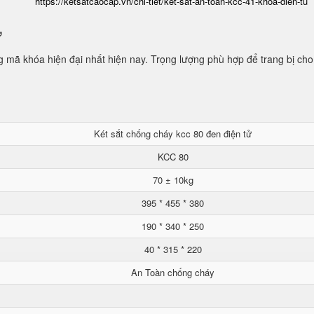
https://ketsatcaocap.vn/chi-tiet/ket-sat-an-toan-kcc-41-khoa-dien-tu
ử
mã khóa hiện đại nhất hiện nay. Trọng lượng phù hợp để trang bị cho
Két sắt chống cháy kcc 80 đen điện tử
KCC 80
70 ± 10kg
395 * 455 * 380
190 * 340 * 250
40 * 315 * 220
An Toàn chống cháy