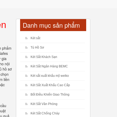
ên
Danh mục sản phẩm
Két sắt
ản phẩm
Tủ Hồ Sơ
Safes
Két Sắt Khách Sạn
 gia
ho nội
Két Sắt Ngân Hàng BEMC
tủ hồ sơ
a chọn
Két sắt xuất khẩu mỹ welko
m liền
oặc
Két Sắt Xuất Khẩu Cao Cấp
Bốt Điều Khiển Giao Thông
Két Sắt Văn Phòng
 cầu
huật
Két Sắt Chống Cháy
ệu quả