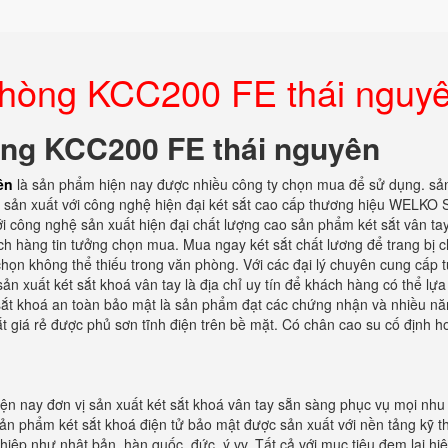
 phòng KCC200 FE thái nguy
hòng KCC200 FE thái nguyên
ên
là sản phẩm hiện nay được nhiều công ty chọn mua để sử dụng. s
c sản xuất với công nghệ hiện đại két sắt cao cấp thương hiệu WELKO 
i công nghệ sản xuất hiện đại chất lượng cao sản phẩm két sắt vân tay
h hàng tin tưởng chọn mua. Mua ngay két sắt chất lương để trang bị c
 chọn không thể thiếu trong văn phòng. Với các đại lý chuyên cung cấp 
sản xuất két sắt khoá vân tay là địa chỉ uy tín để khách hàng có thể lự
 sắt khoá an toàn bảo mật là sản phẩm đạt các chứng nhận và nhiều nă
t giá rẻ được phủ sơn tĩnh điện trên bề mặt. Có chân cao su cố định h
iện nay đơn vị sản xuất két sắt khoá vân tay sẵn sàng phục vụ mọi nhu
n phẩm két sắt khoá điện tử bảo mật được sản xuất với nền tảng kỹ t
hiệp như nhật bản, hàn quốc, đức, ý vv. Tất cả với mục tiêu đem lại hi