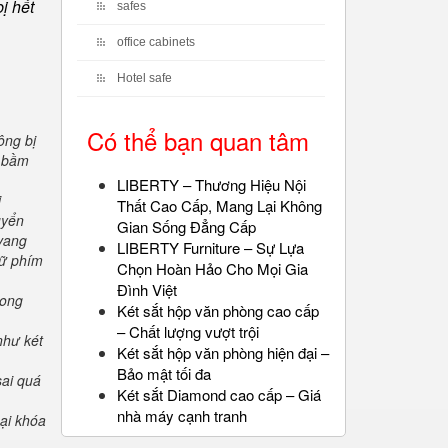
ị hết
safes
office cabinets
Hotel safe
Có thể bạn quan tâm
ông bị
" bầm
LIBERTY – Thương Hiệu Nội
i
Thất Cao Cấp, Mang Lại Không
uyển
Gian Sống Đẳng Cấp
 vang
LIBERTY Furniture – Sự Lựa
iữ phím
Chọn Hoàn Hảo Cho Mọi Gia
Đình Việt
rong
Két sắt hộp văn phòng cao cấp
– Chất lượng vượt trội
như két
Két sắt hộp văn phòng hiện đại –
Bảo mật tối đa
sai quá
Két sắt Diamond cao cấp – Giá
nhà máy cạnh tranh
oại khóa