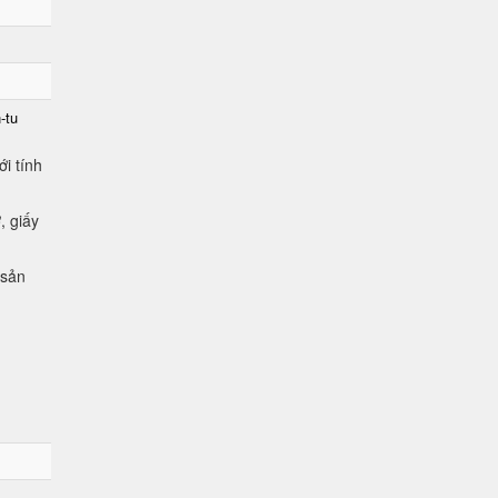
-tu
i tính
, giấy
 sản