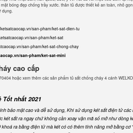
ề mặt bóng đẹp chống trầy xước. thân tủ được thiết kế an toàn, nhỏ gọn
ử dụng.
//ketsatcaocap.vn/san-pham/ket-sat-dien-tu
/ketsatcaocap.vn/san-pham/ket-sat
satcaocap.vn/san-pham/ket-sat-chong-chay
tcaocap.vn/san-pham/ket-sat-mini
háy cao cấp
982770404 hoặc xem thêm các sản phẩm tủ sắt chống cháy 4 cánh WELKO
 Tốt nhất 2021
nh bảo mật cao và dễ sử dụng, Khi sử dụng két sắt điện tử các
ược két sắt ra ngay chứ không cần xoay vặn mã số mở như dòng ké
khoá ra bằng điện tử mà két có có thêm tính năng mở bằng cơ "