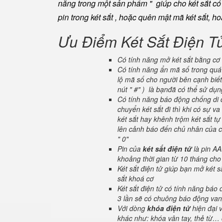
năng trong một sản phẩm " giúp cho két sắt có đ
pin trong két sắt , hoặc quên mật mã két sắt, h
Ưu Điểm Két Sắt Điện T
Có tính năng mở két sắt bằng cơ 
Có tính năng ẩn mã số trong quá 
lộ mã số cho người bên cạnh biết
nút " #" ) là bạnđã có thể sử dụ
Có tính năng báo động chống di c
chuyển két sắt đi thì khi có sự 
két sắt hay khênh trộm két sắt tự
lên cảnh báo đến chủ nhân của ch
" 0"
Pin của
két sắt điện tử
là pin AA
khoảng thời gian từ 10 tháng cho
Két sắt điện tử giúp bạn mở két
sắt khoá cơ
Két sắt điện tử có tính năng báo
3 lần sẽ có chuông báo động van
Với dòng
khóa điện tử
hiện đại 
khác như: khóa vân tay, thẻ từ… 