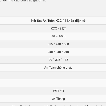
p với nhu cầu của các gia đình.
Két Sắt An Toàn KCC 41 khóa điện tử
KCC 41 DT
40 ± 10kg
395 * 410 * 350
240 * 340 * 240
30 * 325 * 185
An Toàn chống cháy
WELKO
36 Tháng