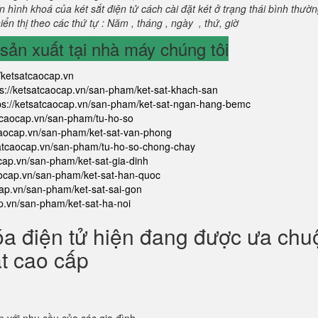
 hình khoá của két sắt điện tử cách cài đặt két ở trạng thái bình thườ
ển thị theo các thứ tự : Năm , tháng , ngày , thứ, giờ
ản xuất tại nhà máy chúng tôi
//ketsatcaocap.vn
ps://ketsatcaocap.vn/san-pham/ket-sat-khach-san
ps://ketsatcaocap.vn/san-pham/ket-sat-ngan-hang-bemc
atcaocap.vn/san-pham/tu-ho-so
tcaocap.vn/san-pham/ket-sat-van-phong
satcaocap.vn/san-pham/tu-ho-so-chong-chay
ocap.vn/san-pham/ket-sat-gia-dinh
aocap.vn/san-pham/ket-sat-han-quoc
cap.vn/san-pham/ket-sat-sai-gon
ap.vn/san-pham/ket-sat-ha-noi
óa điện tử hiện đang được ưa ch
ắt cao cấp