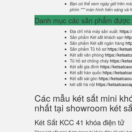
Bạn có thể xem ngày giờ trên màn
phím "*" màn hình hiển sáng và hi
Danh mục các sản phẩm được s
Địa chỉ nhà máy sản xuất:
https:
Sản phẩm Két sắt khách sạn
htt
Sản phẩm Két sắt ngân hàng
htt
Sản phẩm Tủ hồ sơ
https://kets
Két sắt văn phòng
https://ketsa
Tủ hồ sơ chống cháy
https://ket
Két sắt gia đình
https://ketsatca
Két sắt hàn quốc
https://ketsatc
Két sắt sài gòn
https://ketsatcao
két sắt hà nội
https://ketsatcaoc
Các mẫu két sắt mini kh
nhất tại showroom két s
Két Sắt KCC 41 khóa điện tử