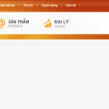
đổi mã két
Tin tức
Tuyển dụng
Liên hệ