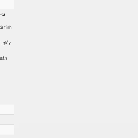
-tu
i tính
, giấy
 sản