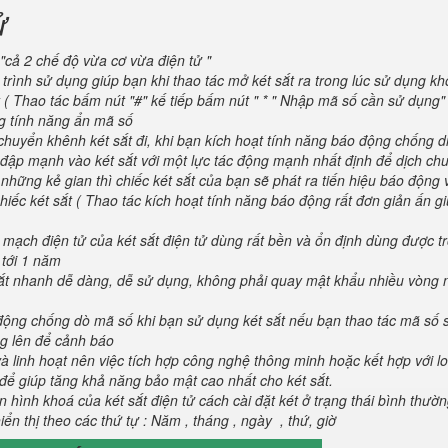
ử
"cả 2 chế độ vừa cơ vừa điện tử "
trình sử dụng giúp bạn khi thao tác mở két sắt ra trong lúc sử dụng kh
 ( Thao tác bấm nút "#" kế tiếp bấm nút " * " Nhập mã số cần sử dụng
ng tính năng ẩn mã số
huyển khênh két sắt đi, khi bạn kích hoạt tính năng báo động chống d
va đập mạnh vào két sắt với một lực tác động mạnh nhất định để dịch ch
 những kẻ gian thì chiếc két sắt của bạn sẽ phát ra tiến hiệu báo động
iếc két sắt ( Thao tác kích hoạt tính năng báo động rất đơn giản ấn g
 mạch điện tử của két sắt điện tử dùng rất bền và ổn định dùng được t
 tới 1 năm
 sắt nhanh dễ dàng, dễ sử dụng, không phải quay mật khẩu nhiều vòng 
 động chống dò mã số khi bạn sử dụng két sắt nếu bạn thao tác mã số 
g lên để cảnh báo
và linh hoạt nên việc tích hợp công nghệ thông minh hoặc kết hợp với l
để giúp tăng khả năng bảo mật cao nhất cho két sắt.
 hình khoá của két sắt điện tử cách cài đặt két ở trạng thái bình thườ
ển thị theo các thứ tự : Năm , tháng , ngày , thứ, giờ