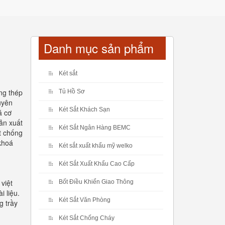
Danh mục sản phẩm
Két sắt
ng thép
Tủ Hồ Sơ
uyên
Két Sắt Khách Sạn
á cơ
ản xuất
Két Sắt Ngân Hàng BEMC
ắt chống
khoá
Két sắt xuất khẩu mỹ welko
Két Sắt Xuất Khẩu Cao Cấp
việt
Bốt Điều Khiển Giao Thông
i liệu.
Két Sắt Văn Phòng
g trầy
Két Sắt Chống Cháy