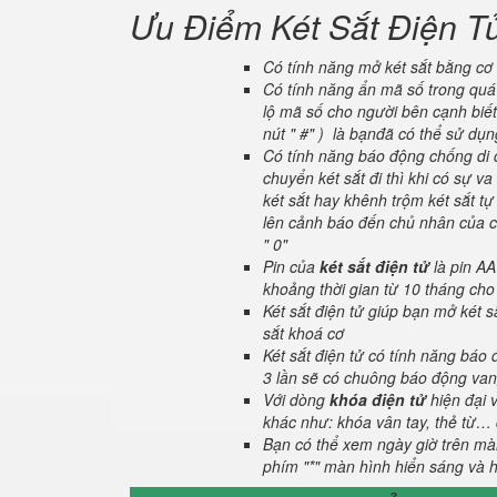
Ưu Điểm Két Sắt Điện T
Có tính năng mở két sắt bằng cơ 
Có tính năng ẩn mã số trong quá 
lộ mã số cho người bên cạnh biết
nút " #" ) là bạnđã có thể sử dụ
Có tính năng báo động chống di c
chuyển két sắt đi thì khi có sự 
két sắt hay khênh trộm két sắt tự
lên cảnh báo đến chủ nhân của ch
" 0"
Pin của
két sắt điện tử
là pin AA
khoảng thời gian từ 10 tháng cho
Két sắt điện tử giúp bạn mở két
sắt khoá cơ
Két sắt điện tử có tính năng báo
3 lần sẽ có chuông báo động van
Với dòng
khóa điện tử
hiện đại 
khác như: khóa vân tay, thẻ từ… 
Bạn có thể xem ngày giờ trên màn
phím "*" màn hình hiển sáng và hi