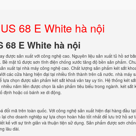
n US 68 E White hà nội
US 68 E White hà nội
nay được sản xuất với công nghệ cao. Nguyên liệu sản xuất tủ hồ sơ bằ
n. Bề mặt tủ được sơn tĩnh điện chống xước tăng độ bền sản phẩm. Ch
sản xuất tại nhà máy công nghệ cao. Chất lượng sản phẩm két sắt kho
ới các cửa hàng hiện đại tại nhiều tỉnh thành trên cả nước. nhà máy s
thể lựa chọn được sản phẩm két sắt khoá vân tay uy tín. Hệ thống két s
 nhiều năm liền được chọn là sản phẩm tiêu biểu trong ngành. két sắt 
ố định hoặc có bánh xe di động.
á đổi mã trên toàn quốc. Với công nghệ sản xuất hiện đại hàng đầu tại 
ại cho doanh nghiệp sự lựa chọn hoàn hảo tốt nhất để lưu trữ hồ sơ tà
hiết kế với sự tinh giản và thuận tiện sử dụng. Sản phẩm được sơn chốn
ng lâu dài.