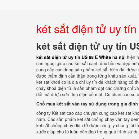
két sắt điện tử uy tí
két sắt điện tử uy tín 
két sắt điện tử uy tín US 68 E White hà nội
hiện 
cán nguội giúp cho két sắt cánh đúc bền và đẹp hơ
cung cấp các dòng sản phẩm két sắt hiện đại được 
được thẩm định cẩn thận trong từng khâu sản xuất. V
két sắt khoá cơ là địa chỉ uy tín để khách hàng có 
cháy khoá điện tử là sản phẩm đạt các chứng chỉ và
đổi mã được sơn tĩnh điện bề mặt. Có chân cao su c
Chỗ mua két sắt vân tay sử dụng trong gia đình
công ty Két sắt cao cấp chuyên cung cấp két sắt kho
nam. Các sản phẩm két sắt chống cháy vân tay đem l
két sắt chống cháy điện tử được công ty chúng tôi t
xước giúp cho tủ luôn bền đẹp trong quá trình sử dụ