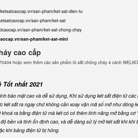
//ketsatcaocap.vn/san-pham/ket-sat-dien-tu
/ketsatcaocap.vn/san-pham/ket-sat
satcaocap.vn/san-pham/ket-sat-chong-chay
tcaocap.vn/san-pham/ket-sat-mini
háy cao cấp
982770404 hoặc xem thêm các sản phẩm tủ sắt chống cháy 4 cánh WELKO
 Tốt nhất 2021
nh bảo mật cao và dễ sử dụng, Khi sử dụng két sắt điện tử các
ược két sắt ra ngay chứ không cần xoay vặn mã số mở như dòng ké
khoá ra bằng điện tử mà két có có thêm tính năng mở bằng cơ "
ộ bền và tính ổn định cao, và dễ dàng sử lý mở két sắt khi khi b
oặc khi bảng điện tử bị hỏng