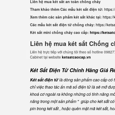
Liên hệ mua két sắt an toàn chống cháy
Tham khảo thêm Các mẫu két sắt điện tử:
https:
Xem thêm các sản phẩm két sắt khác tại:
https:/
Các mẫu két sắt điện tử chống cháy:
https://ket
Két sắt mini chống cháy cao cấp:
https://ketsa
Liên hệ mua két sắt Chống c
Liên hệ trực tiếp với chúng tôi theo số hotline 0
Cabinet tại website
ketsatcaocap.vn
Két Sắt Điện Tử Chính Hãng Giá Rẻ
Két sắt điện tử
là dòng sản phẩm cao cấp có tí
chỉ việc thao tác ấn mã số điện tử là sẽ mở đ
khoá cơ ngoài ra không những có tính năng mở 
năng trong một sản phẩm " giúp cho két sắt có đ
pin trong két sắt , hoặc quên mật mã két sắt, h