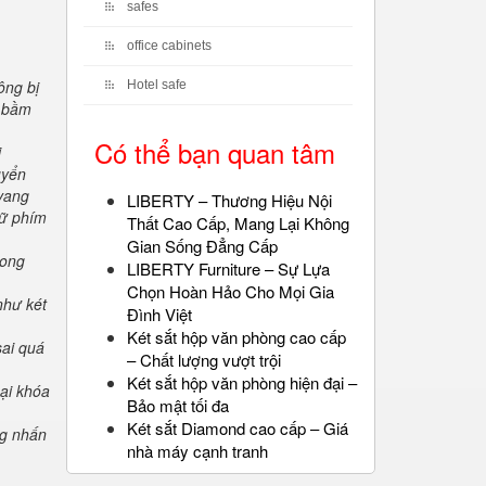
safes
office cabinets
ông bị
Hotel safe
" bầm
Có thể bạn quan tâm
i
uyển
 vang
LIBERTY – Thương Hiệu Nội
iữ phím
Thất Cao Cấp, Mang Lại Không
Gian Sống Đẳng Cấp
rong
LIBERTY Furniture – Sự Lựa
Chọn Hoàn Hảo Cho Mọi Gia
như két
Đình Việt
Két sắt hộp văn phòng cao cấp
sai quá
– Chất lượng vượt trội
Két sắt hộp văn phòng hiện đại –
oại khóa
Bảo mật tối đa
Két sắt Diamond cao cấp – Giá
ng nhấn
nhà máy cạnh tranh