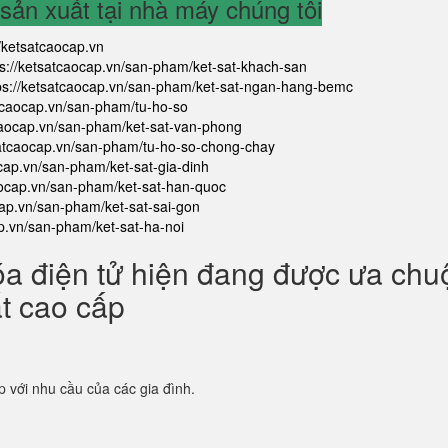
ản xuất tại nhà máy chúng tôi
//ketsatcaocap.vn
ps://ketsatcaocap.vn/san-pham/ket-sat-khach-san
ps://ketsatcaocap.vn/san-pham/ket-sat-ngan-hang-bemc
atcaocap.vn/san-pham/tu-ho-so
tcaocap.vn/san-pham/ket-sat-van-phong
satcaocap.vn/san-pham/tu-ho-so-chong-chay
ocap.vn/san-pham/ket-sat-gia-dinh
aocap.vn/san-pham/ket-sat-han-quoc
cap.vn/san-pham/ket-sat-sai-gon
ap.vn/san-pham/ket-sat-ha-noi
óa điện tử hiện đang được ưa ch
ắt cao cấp
p với nhu cầu của các gia đình.