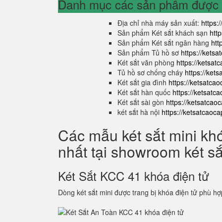
Danh mục các sản phẩm được s
Địa chỉ nhà máy sản xuất:
https:
Sản phẩm Két sắt khách sạn
htt
Sản phẩm Két sắt ngân hàng
htt
Sản phẩm Tủ hồ sơ
https://kets
Két sắt văn phòng
https://ketsa
Tủ hồ sơ chống cháy
https://ket
Két sắt gia đình
https://ketsatca
Két sắt hàn quốc
https://ketsatc
Két sắt sài gòn
https://ketsatcao
két sắt hà nội
https://ketsatcaoc
Các mẫu két sắt mini kh
nhất tại showroom két s
Két Sắt KCC 41 khóa điện tử
Dòng két sắt mini được trang bị khóa điện tử phù hợ