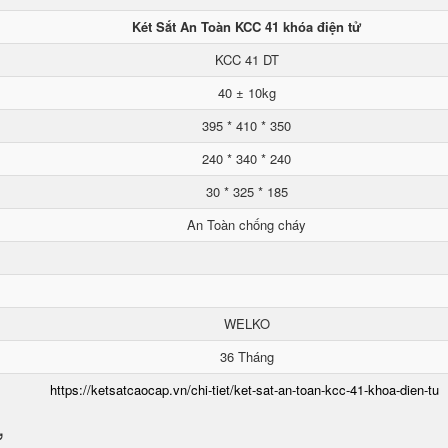
Két Sắt An Toàn KCC 41 khóa điện tử
KCC 41 DT
40 ± 10kg
395 * 410 * 350
240 * 340 * 240
30 * 325 * 185
An Toàn chống cháy
WELKO
36 Tháng
https://ketsatcaocap.vn/chi-tiet/ket-sat-an-toan-kcc-41-khoa-dien-tu
ử