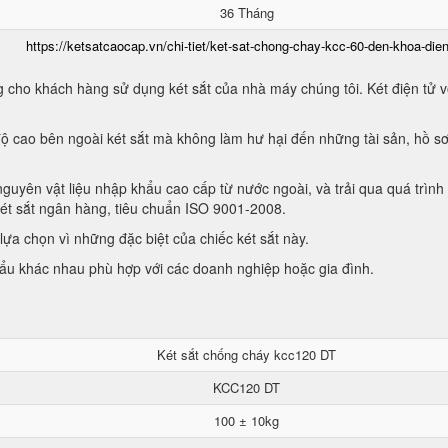
36 Tháng
https://ketsatcaocap.vn/chi-tiet/ket-sat-chong-chay-kcc-60-den-khoa-dien
 cho khách hàng sử dụng két sắt của nhà máy chúng tôi. Két điện tử vớ
ộ cao bên ngoài két sắt mà không làm hư hại đến những tài sản, hồ sơ
guyên vật liệu nhập khẩu cao cấp từ nước ngoài, và trải qua quá trình
két sắt ngân hàng, tiêu chuẩn ISO 9001-2008.
ựa chọn vì những đặc biệt của chiếc két sắt này.
hẩu khác nhau phù hợp với các doanh nghiệp hoặc gia đình.
Két sắt chống cháy kcc120 DT
KCC120 DT
100 ± 10kg