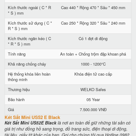
Kích thước ngoài ( C * R
Cao 440 * Rộng 470 * Sâu * 450 mm
* S ) mm
Kích thước sử dụng ( C *
Cao 250 * Rộng 320 * Sâu * 240 mm
R * S ) mm
Kích thước ngăn kéo ( C
Có 1 đợt di động
* R * S ) mm
Tính năng
An toàn + Chống trộm đập khoan phá
Khả năng chống cháy
1000 - 1200°C
Hệ thống khóa liên hoàn
Khóa điện tử cao cấp
thông minh
Thương hiệu
WELKO Safes
Bảo hành
05 Year
Giá
7.500.000 VNĐ
Két Sắt Mini US52 E Black
Két Sắt Mini US52E Black
là nơi an toàn để giữ những tài sản có
giá trị như đồng hồ sang trọng, đồ trang sức, điện thoại di động,
tài liệu, giấy tờ khác của bạn. Gọi cho chúng tôi qua Hotline 0982