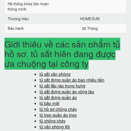
Hệ thống khóa liên hoàn
thông minh
Thương hiệu
HOMESUN
Bảo hành
36 Tháng
Giới thiệu về các sản phẩm tủ
hồ sơ, tủ sắt hiện đang được
ưa chuộng tại công ty
tủ sắt văn phòng
tủ sắt đựng quần áo bao nhiêu tiền
tủ sắt lắp ráp trung hưng
tủ sắt đựng quần áo vũng tàu
tủ sắt đựng quần áo
tủ bảo mật
tủ hồ sơ chống cháy
tủ treo quần áo inox
tủ chống cháy
tủ văn phòng K6