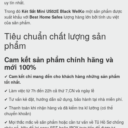
uy tín nhất.
Trong đó
Két Sắt Mini US52E Black WelKo
một sản phẩm được
xuất khẩu với
Best Home Safes
lượng hàng lớn bởi tính ưu việt
của sản phẩm.
Tiêu chuẩn chất lượng sản
phẩm
Cam kết
sản phẩm chính hãng và
mới 100%
✔
Cam kết
chỉ mang đến cho khách hàng những sản phẩm
tốt nhất.
✔ Làm việc từ 7h đến 22h cả thứ 7,CN và ngày lễ
✔ Tư vấn kê đặt, hướng dẫn sử dụng, bảo hành tại nhà miễn phí.
✔ Thanh toán khi nhận hàng và đã kiểm tra kĩ lưỡng (có thể
chuyển khoản)
✔ Mọi thắc mắc về sản phẩm hoặc cần tư vấn về Tủ Hồ Sơ chống
cháy nổ. Hãy để lại ngay SĐT hoặc IBOX trực tiếp để được tư