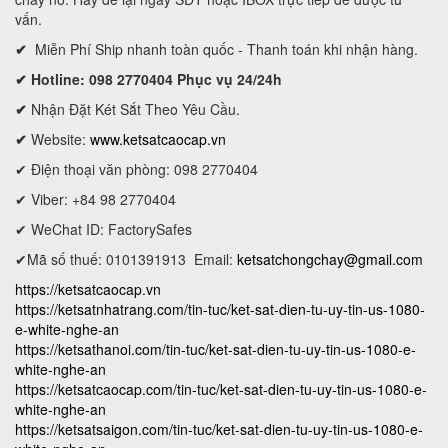
vấn.
✔
Miễn Phí Ship nhanh toàn quốc - Thanh toán khi nhận hàng.
✔ Hotline: 098 2770404 Phục vụ 24/24h
✔
Nhận Đặt Két Sắt Theo Yêu Cầu.
✔
Website:
www.ketsatcaocap.vn
✔ Điện thoại văn phòng: 098 2770404
✔ Viber: +84 98 2770404
✔ WeChat ID: FactorySafes
✔Mã số thuế: 0101391913
Email:
ketsatchongchay@gmail.com
https://ketsatcaocap.vn
https://ketsatnhatrang.com/tin-tuc/ket-sat-dien-tu-uy-tin-us-1080-
e-white-nghe-an
https://ketsathanoi.com/tin-tuc/ket-sat-dien-tu-uy-tin-us-1080-e-
white-nghe-an
https://ketsatcaocap.com/tin-tuc/ket-sat-dien-tu-uy-tin-us-1080-e-
white-nghe-an
https://ketsatsaigon.com/tin-tuc/ket-sat-dien-tu-uy-tin-us-1080-e-