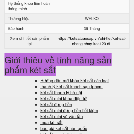
Hệ thống khóa liên hoàn
thông minh
Thương hiệu
WELKO
Bảo hành
36 Tháng
Xem chi tiết sản phẩm
https://ketsatcaocap.vn/chi-tiet/ket-sat-
tại
chong-chay-kcc120-dt
Giới thiệu về tính năng sản
phẩm két sắt
Hướng dẫn mở khóa két sắt các loại
thanh lý két sắt khách sạn tphcm
két sắt thanh lý hà nội
két sắt mini khóa điện tử
két sắt đựng tiền
két sắt mini đựng tiền tiết kiệm
két sắt mini võ văn tần
mua két sắt
báo giá két sắt hàn quốc