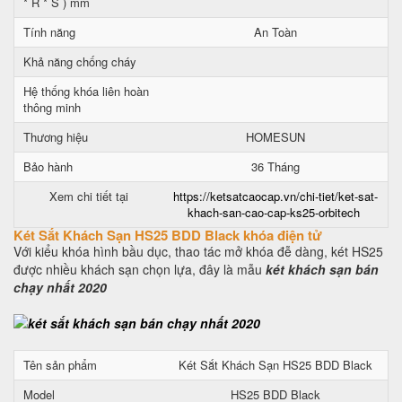
* R * S ) mm
Tính năng
An Toàn
Khả năng chống cháy
Hệ thống khóa liên hoàn
thông minh
Thương hiệu
HOMESUN
Bảo hành
36 Tháng
Xem chi tiết tại
https://ketsatcaocap.vn/chi-tiet/ket-sat-
khach-san-cao-cap-ks25-orbitech
Két Sắt Khách Sạn HS25 BDD Black khóa điện tử
Với kiểu khóa hình bầu dục, thao tác mở khóa đễ dàng, két HS25
được nhiều khách sạn chọn lựa, đây là mẫu
két khách sạn bán
chạy nhất 2020
Tên sản phẩm
Két Sắt Khách Sạn HS25 BDD Black
Model
HS25 BDD Black