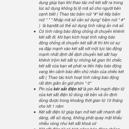
dụng giúp bạn khi thao tác mở két sắt ra trong
lúc sử dụng không bị lộ mã số cho người bên
cạnh biết ( Thao tác bấm nút "#" kế tiếp bấm
nút " * " Nhập mã số cần sử dụng" bầm nút " #"
) là bạnđã có thể sử dụng tính năng ẩn mã số
Có tính năng báo động chống di chuyển khênh
két sắt đi, khi bạn kích hoạt tính năng báo
động chống di chuyển két sắt đi thì khi có sự
va đập mạnh vào két sắt với một lực tác động
mạnh nhất định để dịch chuyển két sắt hay
khênh trộm két sắt tự những kẻ gian thì chiếc
két sắt của bạn sẽ phát ra tiến hiệu báo động
vang lên cảnh báo đến chủ nhân của chiếc két
sắt ( Thao tác kích hoạt tính năng báo động
rất đơn giản ấn giữ phím " 0"
Pin của
két sắt điện tử
là pin AA mạch điện tử
của két sắt điện tử dùng rất bền và ổn định
dùng được trong khoảng thời gian từ 10 tháng
cho tới 1 năm
Két sắt điện tử giúp bạn mở két sắt nhanh dễ
dàng, dễ sử dụng, không phải quay mật khẩu
nhiều vòng như két sắt khoá cơ