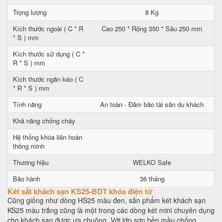
Trọng lượng
8 Kg
Kích thước ngoài ( C * R
Cao 250 * Rộng 350 * Sâu 250 mm
* S ) mm
Kích thước sử dụng ( C *
R * S ) mm
Kích thước ngăn kéo ( C
* R * S ) mm
Tính năng
An toàn - Đảm bảo tài sản du khách
Khả năng chống cháy
Hệ thống khóa liên hoàn
thông minh
Thương hiệu
WELKO Safe
Bảo hành
36 tháng
Két sắt khách sạn KS25-BDT khóa điện tử
Cũng giống như dòng HS25 màu đen, sản phẩm két khách sạn
KS25 màu trắng cũng là một trong các dòng két mini chuyên dụng
cho khách sạn được ưa chuộng. Với lớp sơn bền mầu chống