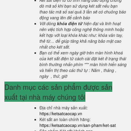
Két sắt điện tử có tính năng báo động chống
dò mã số khi bạn sử dụng két sắt nếu bạn
thao tác mã số sai quá 3 lần sẽ có chuông báo
động vang lên để cảnh báo
Với dòng
khóa điện tử
hiện đại và linh hoạt
nên việc tích hợp công nghệ thông minh hoặc
kết hợp với loại khóa khác như: khóa vân tay,
thẻ từ… để giúp tăng khả năng bảo mật cao
nhất cho két sắt.
Bạn có thể xem ngày giờ trên màn hình khoá
của két sắt điện tử cách cài đặt két ở trạng thái
bình thường nhấn phím "*" màn hình hiển sáng
và hiển thị theo các thứ tự : Năm , tháng ,
ngày , thứ, giờ
Danh mục các sản phẩm được sản
xuất tại nhà máy chúng tôi
Địa chỉ nhà máy sản xuất:
https://ketsatcaocap.vn
Két sắt an toàn chính hãng:
https://ketsatcaocap.vn/san-pham/ket-sat