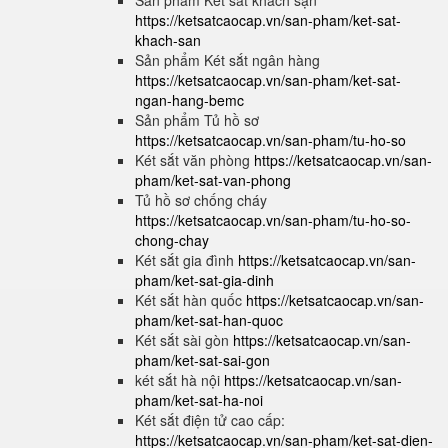
Sản phẩm Két sắt khách sạn
https://ketsatcaocap.vn/san-pham/ket-sat-
khach-san
Sản phẩm Két sắt ngân hàng
https://ketsatcaocap.vn/san-pham/ket-sat-
ngan-hang-bemc
Sản phẩm Tủ hồ sơ
https://ketsatcaocap.vn/san-pham/tu-ho-so
Két sắt văn phòng
https://ketsatcaocap.vn/san-
pham/ket-sat-van-phong
Tủ hồ sơ chống cháy
https://ketsatcaocap.vn/san-pham/tu-ho-so-
chong-chay
Két sắt gia đình
https://ketsatcaocap.vn/san-
pham/ket-sat-gia-dinh
Két sắt hàn quốc
https://ketsatcaocap.vn/san-
pham/ket-sat-han-quoc
Két sắt sài gòn
https://ketsatcaocap.vn/san-
pham/ket-sat-sai-gon
két sắt hà nội
https://ketsatcaocap.vn/san-
pham/ket-sat-ha-noi
Két sắt điện tử cao cấp:
https://ketsatcaocap.vn/san-pham/ket-sat-dien-