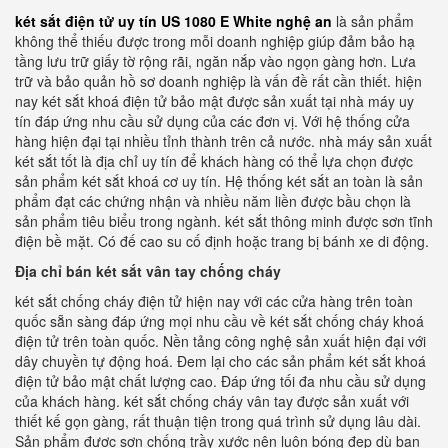
két sắt điện tử uy tín US 1080 E White nghệ an
là sản phẩm
không thể thiếu được trong mỗi doanh nghiệp giúp đảm bảo hạ
tầng lưu trữ giấy tờ rộng rãi, ngăn nắp vào ngọn gàng hơn. Lưa
trữ và bảo quản hồ sơ doanh nghiệp là vấn đề rất cần thiết. hiện
nay két sắt khoá điện tử bảo mật được sản xuất tại nhà máy uy
tín đáp ứng nhu cầu sử dụng của các đơn vị. Với hệ thống cửa
hàng hiện đại tại nhiều tỉnh thành trên cả nước. nhà máy sản xuất
két sắt tốt là địa chỉ uy tín để khách hàng có thể lựa chọn được
sản phẩm két sắt khoá cơ uy tín. Hệ thống két sắt an toàn là sản
phẩm đạt các chứng nhận và nhiều năm liền được bầu chọn là
sản phẩm tiêu biểu trong ngành. két sắt thông minh được sơn tĩnh
điện bề mặt. Có đế cao su cố định hoặc trang bị bánh xe di động.
Địa chỉ bán két sắt vân tay chống cháy
két sắt chống cháy điện tử hiện nay với các cửa hàng trên toàn
quốc sẵn sàng đáp ứng mọi nhu cầu về két sắt chống cháy khoá
điện tử trên toàn quốc. Nền tảng công nghệ sản xuất hiện đại với
dây chuyền tự động hoá. Đem lại cho các sản phẩm két sắt khoá
điện tử bảo mật chất lượng cao. Đáp ứng tối đa nhu cầu sử dụng
của khách hàng. két sắt chống cháy vân tay được sản xuất với
thiết kế gọn gàng, rất thuận tiện trong quá trình sử dụng lâu dài.
Sản phẩm được sơn chống trầy xước nên luôn bóng đẹp dù bạn