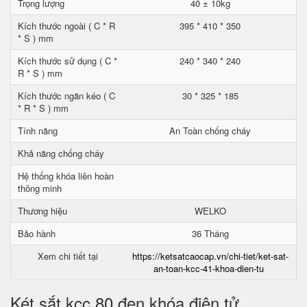
Trọng lượng
40 ± 10kg
Kích thước ngoài ( C * R
395 * 410 * 350
* S ) mm
Kích thước sử dụng ( C *
240 * 340 * 240
R * S ) mm
Kích thước ngăn kéo ( C
30 * 325 * 185
* R * S ) mm
Tính năng
An Toàn chống cháy
Khả năng chống cháy
Hệ thống khóa liên hoàn
thông minh
Thương hiệu
WELKO
Bảo hành
36 Tháng
Xem chi tiết tại
https://ketsatcaocap.vn/chi-tiet/ket-sat-
an-toan-kcc-41-khoa-dien-tu
Két sắt kcc 80 đen khóa điện tử