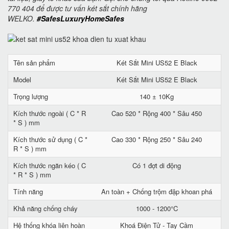
770 404 để được tư vấn két sắt chính hãng
WELKO.
#SafesLuxuryHomeSafes
Tên sản phẩm
Két Sắt Mini US52 E Black
Model
Két Sắt Mini US52 E Black
Trọng lượng
140 ± 10Kg
Kích thước ngoài ( C * R
Cao 520 * Rộng 400 * Sâu 450
* S ) mm
Kích thước sử dụng ( C *
Cao 330 * Rộng 250 * Sâu 240
R * S ) mm
Kích thước ngăn kéo ( C
Có 1 đợt di động
* R * S ) mm
Tính năng
An toàn + Chống trộm đập khoan phá
Khả năng chống cháy
1000 - 1200°C
Hệ thống khóa liên hoàn
Khoá Điện Tử - Tay Cầm