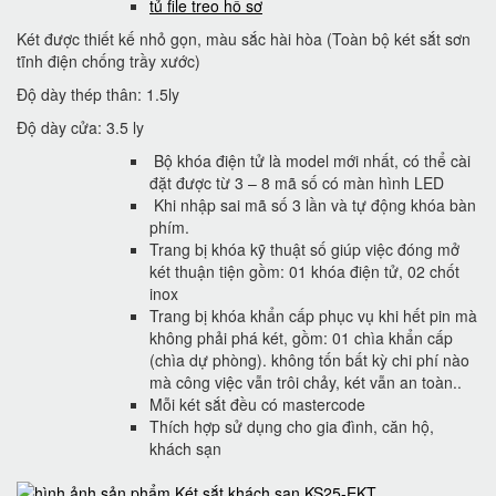
tủ file treo hồ sơ
Két được thiết kế nhỏ gọn, màu sắc hài hòa (Toàn bộ két sắt sơn
tĩnh điện chống trầy xước)
Độ dày thép thân: 1.5ly
Độ dày cửa: 3.5 ly
Bộ khóa điện tử là model mới nhất, có thể cài
đặt được từ 3 – 8 mã số có màn hình LED
Khi nhập sai mã số 3 lần và tự động khóa bàn
phím.
Trang bị khóa kỹ thuật số giúp việc đóng mở
két thuận tiện gồm: 01 khóa điện tử, 02 chốt
inox
Trang bị khóa khẩn cấp phục vụ khi hết pin mà
không phải phá két, gồm: 01 chìa khẩn cấp
(chìa dự phòng). không tốn bất kỳ chi phí nào
mà công việc vẫn trôi chảy, két vẫn an toàn..
Mỗi két sắt đều có mastercode
Thích hợp sử dụng cho gia đình, căn hộ,
khách sạn