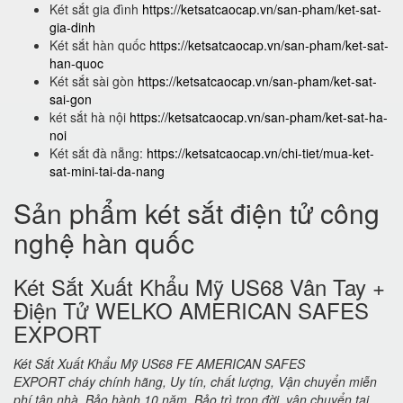
Két sắt gia đình
https://ketsatcaocap.vn/san-pham/ket-sat-
gia-dinh
Két sắt hàn quốc
https://ketsatcaocap.vn/san-pham/ket-sat-
han-quoc
Két sắt sài gòn
https://ketsatcaocap.vn/san-pham/ket-sat-
sai-gon
két sắt hà nội
https://ketsatcaocap.vn/san-pham/ket-sat-ha-
noi
Két sắt đà nẵng:
https://ketsatcaocap.vn/chi-tiet/mua-ket-
sat-mini-tai-da-nang
Sản phẩm két sắt điện tử công
nghệ hàn quốc
Két Sắt Xuất Khẩu Mỹ US68 Vân Tay +
Điện Tử WELKO AMERICAN SAFES
EXPORT
Két Sắt Xuất Khẩu Mỹ US68 FE AMERICAN SAFES
EXPORT cháy chính hãng, Uy tín, chất lượng, Vận chuyển miễn
phí tận nhà. Bảo hành 10 năm. Bảo trì trọn đời. vận chuyển tại