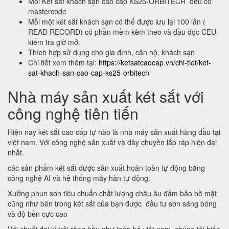
Mỗi Két sắt khách sạn cao cấp KS25-ORBITECH đều có
mastercode
Mỗi một két sắt khách sạn có thể được lưu lại 100 lần (
READ RECORD) có phần mềm kèm theo và đầu đọc CEU
kiểm tra giờ mở.
Thích hợp sử dụng cho gia đình, căn hộ, khách sạn
Chi tiết xem thêm tại:
https://ketsatcaocap.vn/chi-tiet/ket-
sat-khach-san-cao-cap-ks25-orbitech
Nhà máy sản xuất két sắt với
công nghệ tiên tiến
Hiện nay két sắt cao cấp tự hào là nhà máy sản xuất hàng đầu tại
việt nam. Với công nghệ sản xuất và dây chuyền lắp ráp hiện đại
nhất.
các sản phẩm két sắt được sản xuất hoàn toàn tự động bằng
công nghệ AI và hệ thống máy hàn tự động.
Xưởng phun sơn tiêu chuẩn chất lượng châu âu đảm bảo bề mặt
cũng như bên trong két sắt của bạn được đầu tư sơn sáng bóng
và độ bền cực cao