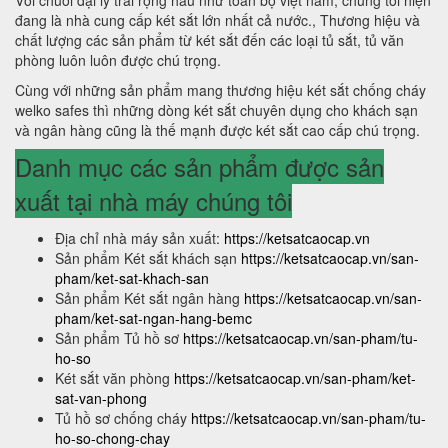
Với chuỗi đại lý trải rộng hầu như toàn bộ việt nam, chúng tôi hiện
đang là nhà cung cấp két sắt lớn nhất cả nước., Thương hiệu và
chất lượng các sản phẩm từ két sắt đến các loại tủ sắt, tủ văn
phòng luôn luôn được chú trọng.
Cùng với những sản phẩm mang thương hiệu két sắt chống cháy
welko safes thì những dòng két sắt chuyên dụng cho khách sạn
và ngân hàng cũng là thế mạnh được két sắt cao cấp chú trọng.
Danh mục các sản phẩm được sản
xuất tại nhà máy chúng tôi
Địa chỉ nhà máy sản xuất:
https://ketsatcaocap.vn
Sản phẩm Két sắt khách sạn
https://ketsatcaocap.vn/san-
pham/ket-sat-khach-san
Sản phẩm Két sắt ngân hàng
https://ketsatcaocap.vn/san-
pham/ket-sat-ngan-hang-bemc
Sản phẩm Tủ hồ sơ
https://ketsatcaocap.vn/san-pham/tu-
ho-so
Két sắt văn phòng
https://ketsatcaocap.vn/san-pham/ket-
sat-van-phong
Tủ hồ sơ chống cháy
https://ketsatcaocap.vn/san-pham/tu-
ho-so-chong-chay