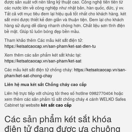
được sản xuất với nền tảng kỹ thuật cao. Công nghệ tiên tiến từ
các nước lớn về công nghiệp như nhật bản, hàn quốc, đức, ý vv.
Tất cả với mục tiêu đem lại hiệu quả tốt nhất cho khách hàng. két
sắt mini được thiết kế đơn giản và thuận tiện. Đem lại cho khách
hàng sử dụng dễ dàng nhanh chóng hơn. Chất liệu sơn tĩnh điện
bề mặt. Giúp tủ luôn bóng đẹp bền mầu.
Tham khảo thêm Các mẫu két sắt điện tử:
https://ketsatcaocap.vn/san-pham/ket-sat-dien-tu
Xem thêm các sản phẩm két sắt khác tại:
https://ketsatcaocap.vn/san-pham/ket-sat
Các mẫu két sắt điện tử chống cháy:
https://ketsatcaocap.vn/san-
pham/ket-sat-chong-chay
Liên hệ mua két sắt Chống cháy cao cấp
Liên hệ trực tiếp với chúng tôi theo số hotline 0982770404 hoặc
xem thêm các sản phẩm tủ sắt chống cháy 4 cánh WELKO Safes
Cabinet tại website
két sắt cao cấp
Các sản phẩm két sắt khóa
điện tử đang được ưa chuộng