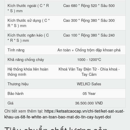
Kích thước ngoài ( C * R
Cao 680 * Rộng 520 * Sâu 500
* S ) mm
Kích thước sử dụng ( C *
Cao 300 * Rộng 380 * Sâu 300
R * S ) mm
Kích thước ngăn kéo ( C
Cao 100 * Rộng 380 * Sâu 240
* R * S ) mm
Tính năng
An toàn + Chống trộm đập khoan phá
Khả năng chống cháy
1000 - 1200°C
Hệ thống khóa liên hoàn
Khoá Vân Tay Điện Tử - Chìa khoá -
thông minh
Tay Cầm
Thương hiệu
WELKO Safes
Bảo hành
05 Year
Giá
36.500.000 VNĐ
Chi tiết xem thêm tại:
https://ketsatcaocap.vn/chi-tiet/ket-sat-xuat-
khau-us-68-fe-white-an-toan-bao-mat-do-tin-cay-tuyet-doi