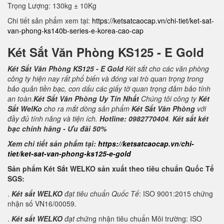
Trọng Lượng: 130kg ± 10Kg
Chi tiết sản phẩm xem tại:
https://ketsatcaocap.vn/chi-tiet/ket-sat-
van-phong-ks140b-series-e-korea-cao-cap
Két Sắt Văn Phòng KS125 - E Gold
Két Sắt Văn Phòng KS125 - E Gold
Két sắt cho các văn phòng
công ty hiện nay rất phổ biến và đóng vai trò quan trọng trong
bảo quản tiền bạc, con dấu các giấy tờ quan trọng đảm bảo tính
an toàn.
Két Sắt Văn Phòng Uy Tín Nhất
Chúng tôi công ty
Két
Sắt WelKo
cho ra mắt dòng sản phẩm
Két Sắt Văn Phòng
với
đầy đủ tính năng và tiện ích.
Hotline: 0982770404
.
Két sắt két
bạc chính hãng - Ưu đãi 50%
Xem chi tiết sản phẩm tại:
https://ketsatcaocap.vn/chi-
tiet/ket-sat-van-phong-ks125-e-gold
Sản phẩm Két Sắt WELKO sản xuất theo tiêu chuẩn Quốc Tế
SGS:
.
Két sắt WELKO
đạt tiêu chuẩn Quốc Tế
: ISO 9001:2015 chứng
nhận số VN16/00059.
.
Két sắt WELKO
đạt c
hứng nhận tiêu chuẩn Môi trường: ISO