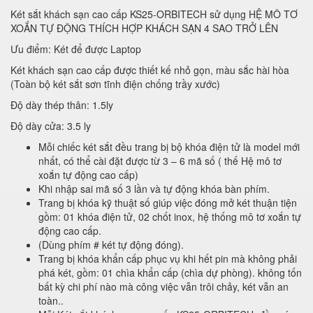
Két sắt khách sạn cao cấp KS25-ORBITECH sử dụng HỆ MÔ TƠ
XOẮN TỰ ĐỘNG THÍCH HỢP KHÁCH SẠN 4 SAO TRỞ LÊN
Ưu điểm: Két để được Laptop
Két khách sạn cao cấp được thiết kế nhỏ gọn, màu sắc hài hòa
(Toàn bộ két sắt sơn tĩnh điện chống trầy xước)
Độ dày thép thân: 1.5ly
Độ dày cửa: 3.5 ly
Mỗi chiếc két sắt đều trang bị bộ khóa điện tử là model mới
nhất, có thể cài đặt được từ 3 – 6 mã số ( thế Hệ mô tơ
xoắn tự động cao cấp)
Khi nhập sai mã số 3 lần và tự động khóa bàn phím.
Trang bị khóa kỹ thuật số giúp việc đóng mở két thuận tiện
gồm: 01 khóa điện tử, 02 chốt inox, hệ thống mô tơ xoắn tự
động cao cấp.
(Dùng phím # két tự động đóng).
Trang bị khóa khẩn cấp phục vụ khi hết pin mà không phải
phá két, gồm: 01 chìa khẩn cấp (chìa dự phòng). không tốn
bất kỳ chi phí nào mà công việc vẫn trôi chảy, két vẫn an
toàn..