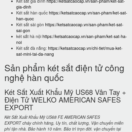
Két sắt gia đình
https://ketsatcaocap.vn/san-pham/ket-sat-
gia-dinh
Két sắt hàn quốc
https://ketsatcaocap.vn/san-pham/ket-sat-
han-quoc
Két sắt sài gòn
https://ketsatcaocap.vn/san-pham/ket-sat-
sai-gon
két sắt hà nội
https://ketsatcaocap.vn/san-pham/ket-sat-ha-
noi
Két sắt đà nẵng:
https://ketsatcaocap.vn/chi-tiet/mua-ket-
sat-mini-tai-da-nang
Sản phẩm két sắt điện tử công
nghệ hàn quốc
Két Sắt Xuất Khẩu Mỹ US68 Vân Tay +
Điện Tử WELKO AMERICAN SAFES
EXPORT
Két Sắt Xuất Khẩu Mỹ US68 FE AMERICAN SAFES
EXPORT cháy chính hãng, Uy tín, chất lượng, Vận chuyển miễn
phí tận nhà. Bảo hành 10 năm. Bảo trì trọn đời. vận chuyển tại