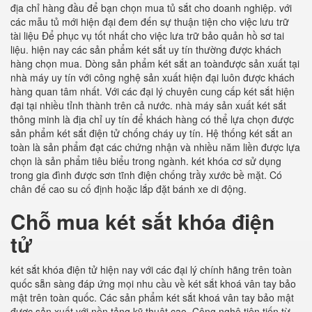
địa chỉ hàng đầu để bạn chọn mua tủ sắt cho doanh nghiệp. với
các mẫu tủ mới hiện đại đem đến sự thuận tiện cho việc lưu trữ
tài liệu Để phục vụ tốt nhất cho việc lưa trữ bảo quản hồ sơ tai
liệu. hiện nay các sản phẩm két sắt uy tín thường được khách
hàng chọn mua. Dòng sản phẩm két sắt an toànđược sản xuất tại
nhà máy uy tín với công nghệ sản xuất hiện đại luôn được khách
hàng quan tâm nhất. Với các đại lý chuyên cung cấp két sắt hiện
đại tại nhiều tỉnh thành trên cả nước. nhà máy sản xuất két sắt
thông minh là địa chỉ uy tín để khách hàng có thể lựa chọn được
sản phẩm két sắt điện tử chống cháy uy tín. Hệ thống két sắt an
toàn là sản phẩm đạt các chứng nhận và nhiều năm liền được lựa
chọn là sản phẩm tiêu biểu trong ngành. két khóa cơ sử dụng
trong gia đình được sơn tĩnh điện chống trầy xước bề mặt. Có
chân đế cao su cố định hoặc lắp đặt bánh xe di động.
Chỗ mua két sắt khóa điện
tử
két sắt khóa điện tử hiện nay với các đại lý chính hãng trên toàn
quốc sẵn sàng đáp ứng mọi nhu cầu về két sắt khoá vân tay bảo
mật trên toàn quốc. Các sản phẩm két sắt khoá vân tay bảo mật
được sản xuất với nền tảng kỹ thuật cao. Công nghệ tiên tiến từ