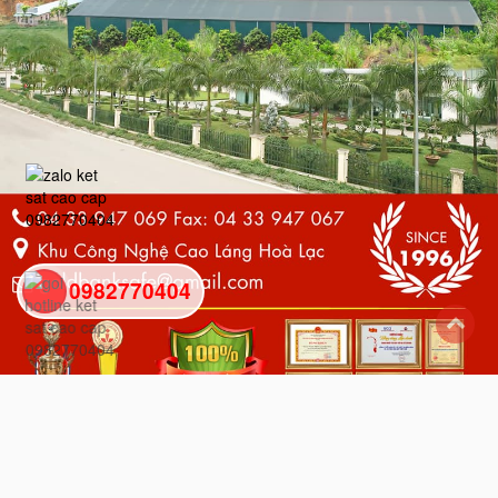
0982770404
back
to
top