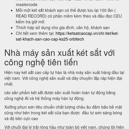
mastercode
Mỗi một két sắt khách sạn có thể được lưu lại 100 lần (
READ RECORD) có phần mềm kèm theo và đầu đọc CEU
kiểm tra giờ mở.
Thích hợp sử dụng cho gia đình, căn hộ, khách sạn
Chi tiết xem thêm tại:
https://ketsatcaocap.vn/chi-tiet/ket-
sat-khach-san-cao-cap-ks25-orbitech
Nhà máy sản xuất két sắt với
công nghệ tiên tiến
Hiện nay két sắt cao cấp tự hào là nhà máy sản xuất hàng đầu tại
việt nam. Với công nghệ sản xuất và dây chuyền lắp ráp hiện đại
nhất.
các sản phẩm két sắt được sản xuất hoàn toàn tự động bằng
công nghệ AI và hệ thống máy hàn tự động.
Xưởng phun sơn tiêu chuẩn chất lượng châu âu đảm bảo bề mặt
cũng như bên trong két sắt của bạn được đầu tư sơn sáng bóng
và độ bền cực cao
Với chuỗi đại lý trải rộng hầu như toàn bộ việt nam, chúng tôi hiện