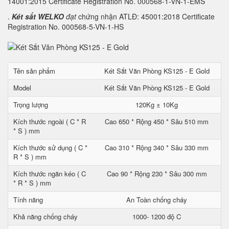
14001:2015 Certificate Registration No. 000568-1-VN-1-EMS
.
Két sắt WELKO
đạt
chứng nhận ATLĐ: 45001:2018 Certificate
Registration No. 000568-5-VN-1-HS
Tên sản phẩm
Két Sắt Văn Phòng KS125 - E Gold
Model
Két Sắt Văn Phòng KS125 - E Gold
Trọng lượng
120Kg ± 10Kg
Kích thước ngoài ( C * R
Cao 650 * Rộng 450 * Sâu 510 mm
* S ) mm
Kích thước sử dụng ( C *
Cao 310 * Rộng 340 * Sâu 330 mm
R * S ) mm
Kích thước ngăn kéo ( C
Cao 90 * Rộng 230 * Sâu 300 mm
* R * S ) mm
Tính năng
An Toàn chống cháy
Khả năng chống cháy
1000- 1200 độ C