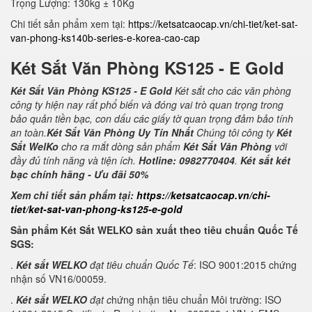
Trọng Lượng: 130kg ± 10Kg
Chi tiết sản phẩm xem tại:
https://ketsatcaocap.vn/chi-tiet/ket-sat-
van-phong-ks140b-series-e-korea-cao-cap
Két Sắt Văn Phòng KS125 - E Gold
Két Sắt Văn Phòng KS125 - E Gold
Két sắt cho các văn phòng
công ty hiện nay rất phổ biến và đóng vai trò quan trọng trong
bảo quản tiền bạc, con dấu các giấy tờ quan trọng đảm bảo tính
an toàn.
Két Sắt Văn Phòng Uy Tín Nhất
Chúng tôi công ty
Két
Sắt WelKo
cho ra mắt dòng sản phẩm
Két Sắt Văn Phòng
với
đầy đủ tính năng và tiện ích.
Hotline: 0982770404
.
Két sắt két
bạc chính hãng - Ưu đãi 50%
Xem chi tiết sản phẩm tại:
https://ketsatcaocap.vn/chi-
tiet/ket-sat-van-phong-ks125-e-gold
Sản phẩm Két Sắt WELKO sản xuất theo tiêu chuẩn Quốc Tế
SGS:
.
Két sắt WELKO
đạt tiêu chuẩn Quốc Tế
: ISO 9001:2015 chứng
nhận số VN16/00059.
.
Két sắt WELKO
đạt c
hứng nhận tiêu chuẩn Môi trường: ISO