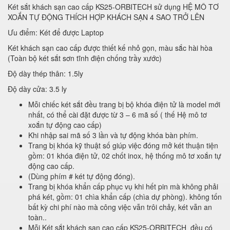
Két sắt khách sạn cao cấp KS25-ORBITECH sử dụng HỆ MÔ TƠ
XOẮN TỰ ĐỘNG THÍCH HỢP KHÁCH SẠN 4 SAO TRỞ LÊN
Ưu điểm: Két để được Laptop
Két khách sạn cao cấp được thiết kế nhỏ gọn, màu sắc hài hòa
(Toàn bộ két sắt sơn tĩnh điện chống trầy xước)
Độ dày thép thân: 1.5ly
Độ dày cửa: 3.5 ly
Mỗi chiếc két sắt đều trang bị bộ khóa điện tử là model mới
nhất, có thể cài đặt được từ 3 – 6 mã số ( thế Hệ mô tơ
xoắn tự động cao cấp)
Khi nhập sai mã số 3 lần và tự động khóa bàn phím.
Trang bị khóa kỹ thuật số giúp việc đóng mở két thuận tiện
gồm: 01 khóa điện tử, 02 chốt inox, hệ thống mô tơ xoắn tự
động cao cấp.
(Dùng phím # két tự động đóng).
Trang bị khóa khẩn cấp phục vụ khi hết pin mà không phải
phá két, gồm: 01 chìa khẩn cấp (chìa dự phòng). không tốn
bất kỳ chi phí nào mà công việc vẫn trôi chảy, két vẫn an
toàn..
Mỗi Két sắt khách sạn cao cấp KS25-ORBITECH đều có