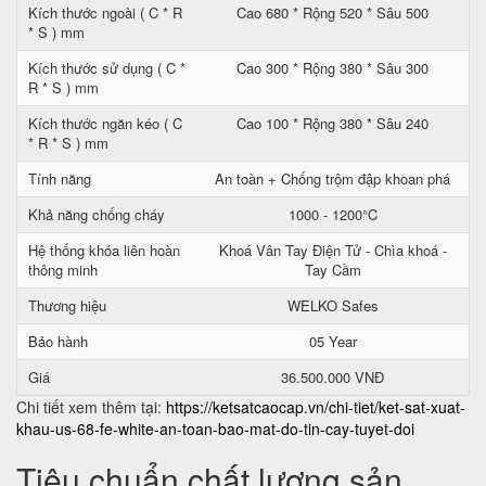
Kích thước ngoài ( C * R
Cao 680 * Rộng 520 * Sâu 500
* S ) mm
Kích thước sử dụng ( C *
Cao 300 * Rộng 380 * Sâu 300
R * S ) mm
Kích thước ngăn kéo ( C
Cao 100 * Rộng 380 * Sâu 240
* R * S ) mm
Tính năng
An toàn + Chống trộm đập khoan phá
Khả năng chống cháy
1000 - 1200°C
Hệ thống khóa liên hoàn
Khoá Vân Tay Điện Tử - Chìa khoá -
thông minh
Tay Cầm
Thương hiệu
WELKO Safes
Bảo hành
05 Year
Giá
36.500.000 VNĐ
Chi tiết xem thêm tại:
https://ketsatcaocap.vn/chi-tiet/ket-sat-xuat-
khau-us-68-fe-white-an-toan-bao-mat-do-tin-cay-tuyet-doi
Tiêu chuẩn chất lượng sản