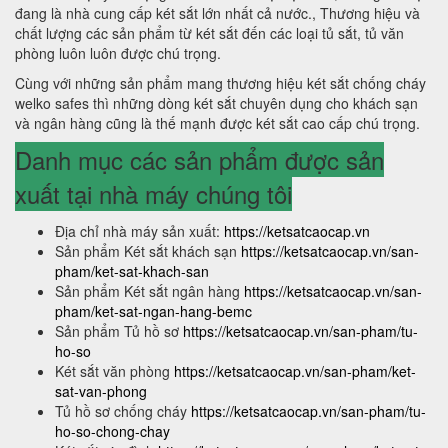
đang là nhà cung cấp két sắt lớn nhất cả nước., Thương hiệu và
chất lượng các sản phẩm từ két sắt đến các loại tủ sắt, tủ văn
phòng luôn luôn được chú trọng.
Cùng với những sản phẩm mang thương hiệu két sắt chống cháy
welko safes thì những dòng két sắt chuyên dụng cho khách sạn
và ngân hàng cũng là thế mạnh được két sắt cao cấp chú trọng.
Danh mục các sản phẩm được sản
xuất tại nhà máy chúng tôi
Địa chỉ nhà máy sản xuất:
https://ketsatcaocap.vn
Sản phẩm Két sắt khách sạn
https://ketsatcaocap.vn/san-
pham/ket-sat-khach-san
Sản phẩm Két sắt ngân hàng
https://ketsatcaocap.vn/san-
pham/ket-sat-ngan-hang-bemc
Sản phẩm Tủ hồ sơ
https://ketsatcaocap.vn/san-pham/tu-
ho-so
Két sắt văn phòng
https://ketsatcaocap.vn/san-pham/ket-
sat-van-phong
Tủ hồ sơ chống cháy
https://ketsatcaocap.vn/san-pham/tu-
ho-so-chong-chay