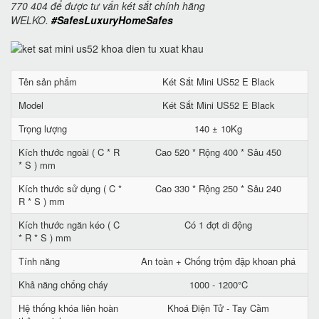
770 404 để được tư vấn két sắt chính hãng
WELKO.
#SafesLuxuryHomeSafes
Tên sản phẩm
Két Sắt Mini US52 E Black
Model
Két Sắt Mini US52 E Black
Trọng lượng
140 ± 10Kg
Kích thước ngoài ( C * R
Cao 520 * Rộng 400 * Sâu 450
* S ) mm
Kích thước sử dụng ( C *
Cao 330 * Rộng 250 * Sâu 240
R * S ) mm
Kích thước ngăn kéo ( C
Có 1 đợt di động
* R * S ) mm
Tính năng
An toàn + Chống trộm đập khoan phá
Khả năng chống cháy
1000 - 1200°C
Hệ thống khóa liên hoàn
Khoá Điện Tử - Tay Cầm