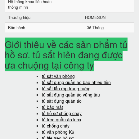
Hệ thống khóa liên hoàn
thông minh
Thương hiệu
HOMESUN
Bảo hành
36 Tháng
Giới thiệu về các sản phẩm tủ
hồ sơ, tủ sắt hiện đang được
ưa chuộng tại công ty
tủ sắt văn phòng
tủ sắt đựng quần áo bao nhiêu tiền
tủ sắt lắp ráp trung hưng
tủ sắt đựng quần áo vũng tàu
tủ sắt đựng quần áo
tủ bảo mật
tủ hồ sơ chống cháy
tủ treo quần áo inox
tủ chống cháy
tủ văn phòng K6
tủ file treo hồ sơ