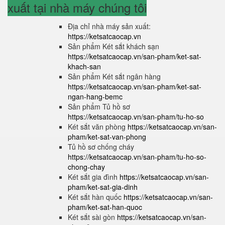
xuất tại nhà máy chúng tôi
Địa chỉ nhà máy sản xuất:
https://ketsatcaocap.vn
Sản phẩm Két sắt khách sạn
https://ketsatcaocap.vn/san-pham/ket-sat-
khach-san
Sản phẩm Két sắt ngân hàng
https://ketsatcaocap.vn/san-pham/ket-sat-
ngan-hang-bemc
Sản phẩm Tủ hồ sơ
https://ketsatcaocap.vn/san-pham/tu-ho-so
Két sắt văn phòng
https://ketsatcaocap.vn/san-
pham/ket-sat-van-phong
Tủ hồ sơ chống cháy
https://ketsatcaocap.vn/san-pham/tu-ho-so-
chong-chay
Két sắt gia đình
https://ketsatcaocap.vn/san-
pham/ket-sat-gia-dinh
Két sắt hàn quốc
https://ketsatcaocap.vn/san-
pham/ket-sat-han-quoc
Két sắt sài gòn
https://ketsatcaocap.vn/san-