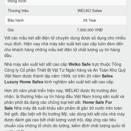
thông minh
Thương hiệu
WELKO Safes
Bảo hành
05 Year
Giá
7.500.000 VNĐ
Với các mẫu két sắt điện tử chuyên dụng được sủ dụng cho nhiều
mục đích. Hiện nay nhà máy sản xuất két cao cấp luôn đem đến
cho khách hàng những mẫu két điện tử chất lượng uy tín hàng
đầu.
Nhà máy sản xuất két sắt cao cấp
Welko Safe
trực thuộc Tổng
Công ty Cổ phần Thiết Bị Vật Tư Ngân hàng và An Toàn Kho Quỹ
Việt Nam được thành lập năm 1999, có trên 20 năm
Safes
Luxury Home Safes
kinh nghiệm sản xuất két sắt cao cấp.
Hơn 20 năm phát triển hiện nay, WELKO được thị trường đón
nhận, là thương hiệu uy tín hàng đầu Việt Nam trong sản xuất và
phân phối đa dạng các chủng loại két sắt.
Home Safe For
Sale
Nhà máy đã xuất khẩu sản phẩm đi gần 30 nước trên toàn
thế giới, đặc biệt với thị trường Mỹ, các dòng két sắt của nhà máy
được đánh giá cao bởi chất lượng vượt trội, đáp ứng các tiêu
chuẩn của những tổ chức đo lường, kiểm định chất lượng quốc tế