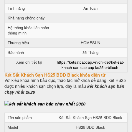
Tính năng
An Toàn
Khả năng chống cháy
Hệ thống khóa liên hoàn
thông minh
Thương hiệu
HOMESUN
Bảo hành
36 Tháng
Xem chi tiết tại
https://ketsatcaocap.vn/chi-tiet/ket-sat-
khach-san-cao-cap-ks25-orbitech
Két Sắt Khách Sạn HS25 BDD Black khóa điện tử
Với kiểu khóa hình bầu dục, thao tác mở khóa đễ dàng, két HS25
được nhiều khách sạn chọn lựa, đây là mẫu
két khách sạn bán
chạy nhất 2020
Tên sản phẩm
Két Sắt Khách Sạn HS25 BDD Black
Model
HS25 BDD Black