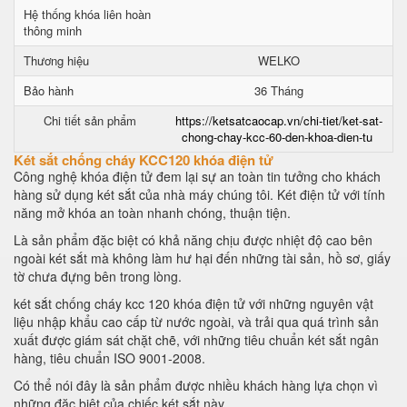
Hệ thống khóa liên hoàn
thông minh
Thương hiệu
WELKO
Bảo hành
36 Tháng
Chi tiết sản phẩm
https://ketsatcaocap.vn/chi-tiet/ket-sat-
chong-chay-kcc-60-den-khoa-dien-tu
Két sắt chống cháy KCC120 khóa điện tử
Công nghệ khóa điện tử đem lại sự an toàn tin tưởng cho khách
hàng sử dụng két sắt của nhà máy chúng tôi. Két điện tử với tính
năng mở khóa an toàn nhanh chóng, thuận tiện.
Là sản phẩm đặc biệt có khả năng chịu được nhiệt độ cao bên
ngoài két sắt mà không làm hư hại đến những tài sản, hồ sơ, giấy
tờ chưa đựng bên trong lòng.
két sắt chống cháy kcc 120 khóa điện tử với những nguyên vật
liệu nhập khẩu cao cấp từ nước ngoài, và trải qua quá trình sản
xuất được giám sát chặt chẽ, với những tiêu chuẩn két sắt ngân
hàng, tiêu chuẩn ISO 9001-2008.
Có thể nói đây là sản phẩm được nhiều khách hàng lựa chọn vì
những đặc biệt của chiếc két sắt này.