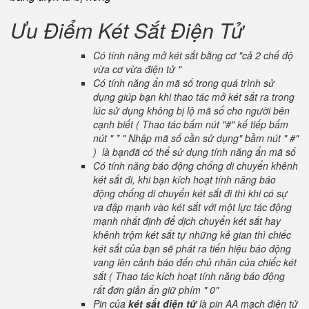
Ưu Điểm Két Sắt Điện Tử
Có tính năng mở két sắt bằng cơ "cả 2 chế độ
vừa cơ vừa điện tử "
Có tính năng ẩn mã số trong quá trình sử
dụng giúp bạn khi thao tác mở két sắt ra trong
lúc sử dụng không bị lộ mã số cho người bên
cạnh biết ( Thao tác bấm nút "#" kế tiếp bấm
nút " * " Nhập mã số cần sử dụng" bầm nút " #"
) là bạnđã có thể sử dụng tính năng ẩn mã số
Có tính năng báo động chống di chuyển khênh
két sắt đi, khi bạn kích hoạt tính năng báo
động chống di chuyển két sắt đi thì khi có sự
va đập mạnh vào két sắt với một lực tác động
mạnh nhất định để dịch chuyển két sắt hay
khênh trộm két sắt tự những kẻ gian thì chiếc
két sắt của bạn sẽ phát ra tiến hiệu báo động
vang lên cảnh báo đến chủ nhân của chiếc két
sắt ( Thao tác kích hoạt tính năng báo động
rất đơn giản ấn giữ phím " 0"
Pin của
két sắt điện tử
là pin AA mạch điện tử