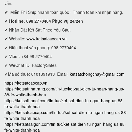
vấn.
✔
Miễn Phí Ship nhanh toàn quốc - Thanh toán khi nhận hàng.
✔ Hotline: 098 2770404 Phục vụ 24/24h
✔
Nhận Đặt Két Sắt Theo Yêu Cầu.
✔
Website:
www.ketsatcaocap.vn
✔ Điện thoại văn phòng: 098 2770404
✔ Viber: +84 98 2770404
✔ WeChat ID: FactorySafes
✔Mã số thuế: 0101391913
Email:
ketsatchongchay@gmail.com
https://ketsatcaocap.vn
https://ketsatnhatrang.com/tin-tuc/ket-sat-dien-tu-ngan-hang-us-
88-fe-white-thanh-hoa
https://ketsathanoi.com/tin-tuc/ket-sat-dien-tu-ngan-hang-us-88-
fe-white-thanh-hoa
https://ketsatcaocap.com/tin-tuc/ket-sat-dien-tu-ngan-hang-us-88-
fe-white-thanh-hoa
https://ketsatsaigon.com/tin-tuc/ket-sat-dien-tu-ngan-hang-us-88-
fe-white-thanh-hoa