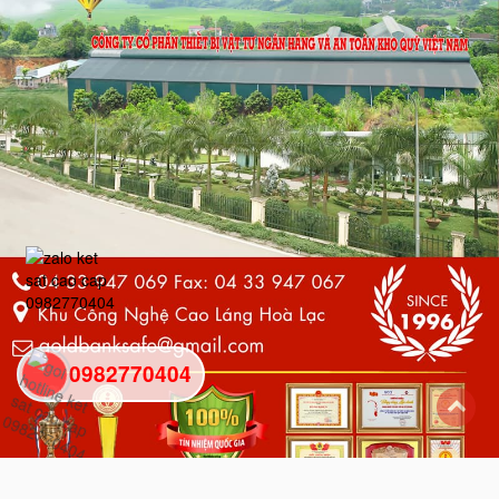
0982770404
back
to