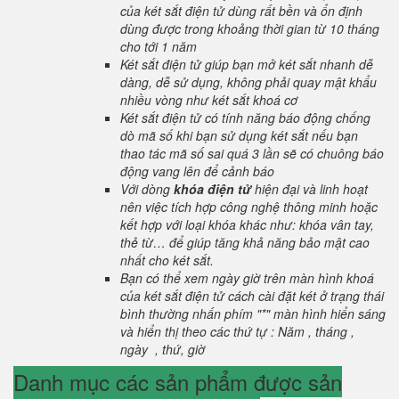
của két sắt điện tử dùng rất bền và ổn định
dùng được trong khoảng thời gian từ 10 tháng
cho tới 1 năm
Két sắt điện tử giúp bạn mở két sắt nhanh dễ
dàng, dễ sử dụng, không phải quay mật khẩu
nhiều vòng như két sắt khoá cơ
Két sắt điện tử có tính năng báo động chống
dò mã số khi bạn sử dụng két sắt nếu bạn
thao tác mã số sai quá 3 lần sẽ có chuông báo
động vang lên để cảnh báo
Với dòng
khóa điện tử
hiện đại và linh hoạt
nên việc tích hợp công nghệ thông minh hoặc
kết hợp với loại khóa khác như: khóa vân tay,
thẻ từ… để giúp tăng khả năng bảo mật cao
nhất cho két sắt.
Bạn có thể xem ngày giờ trên màn hình khoá
của két sắt điện tử cách cài đặt két ở trạng thái
bình thường nhấn phím "*" màn hình hiển sáng
và hiển thị theo các thứ tự : Năm , tháng ,
ngày , thứ, giờ
Danh mục các sản phẩm được sản