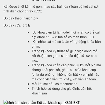
Két được thiết kế nhỏ gọn, màu sắc hài hòa (Toàn bộ két sắt sơn
tĩnh điện chống trầy xước)
Độ dày thép thân: 1.5ly
Độ dày cửa: 3.5 ly
Bộ khóa điện tử là model mới nhất, có thể cài
đặt được từ 3 – 8 mã số có màn hình LED
Khi nhập sai mã số 3 lần và tự động khóa bàn
phím.
Trang bị khóa kỹ thuật số giúp việc đóng mở
két thuận tiện gồm: 01 khóa điện tử, 02 chốt
inox
Trang bị khóa khẩn cấp phục vụ khi hết pin mà
không phải phá két, gồm: 01 chìa khẩn cấp
(chìa dự phòng). không tốn bất kỳ chi phí nào
mà công việc vẫn trôi chảy, két vẫn an toàn..
Mỗi két sắt đều có mastercode
Thích hợp sử dụng cho gia đình, căn hộ,
khách sạn