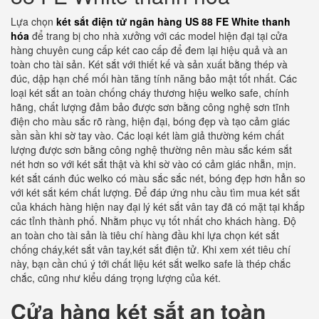
Lựa chọn
két sắt điện tử ngân hàng US 88 FE White thanh
hóa
để trang bị cho nhà xưởng với các model hiện đại tại cửa
hàng chuyên cung cấp két cao cấp để đem lại hiệu quả và an
toàn cho tài sản. Két sắt với thiết kế và sản xuất bằng thép và
đúc, dập hạn chế mối hàn tăng tính năng bảo mật tốt nhất. Các
loại két sắt an toàn chống cháy thương hiệu welko safe, chính
hãng, chất lượng đảm bảo được sơn bằng công nghệ sơn tĩnh
điện cho màu sắc rõ ràng, hiện đại, bóng đẹp và tạo cảm giác
sần sần khi sờ tay vào. Các loại két làm giả thường kém chất
lượng được sơn bằng công nghệ thường nên màu sắc kém sắt
nét hơn so với két sắt thật và khi sờ vào có cảm giác nhẵn, mịn.
két sắt cánh đúc welko có màu sắc sắc nét, bóng đẹp hơn hẳn so
với két sắt kém chất lượng. Để đáp ứng nhu cầu tìm mua két sắt
của khách hàng hiện nay đại lý két sắt vân tay đã có mặt tại khắp
các tỉnh thành phố. Nhằm phục vụ tốt nhất cho khách hàng. Độ
an toàn cho tài sản là tiêu chí hàng đầu khi lựa chọn két sắt
chống cháy,két sắt vân tay,két sắt điện tử. Khi xem xét tiêu chí
này, bạn cần chú ý tới chất liệu két sắt welko safe là thép chắc
chắc, cũng như kiểu dáng trọng lượng của két.
Cửa hàng két sắt an toàn