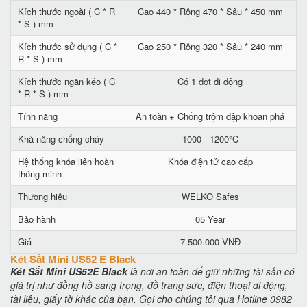
Kích thước ngoài ( C * R
Cao 440 * Rộng 470 * Sâu * 450 mm
* S ) mm
Kích thước sử dụng ( C *
Cao 250 * Rộng 320 * Sâu * 240 mm
R * S ) mm
Kích thước ngăn kéo ( C
Có 1 đợt di động
* R * S ) mm
Tính năng
An toàn + Chống trộm đập khoan phá
Khả năng chống cháy
1000 - 1200°C
Hệ thống khóa liên hoàn
Khóa điện tử cao cấp
thông minh
Thương hiệu
WELKO Safes
Bảo hành
05 Year
Giá
7.500.000 VNĐ
Két Sắt Mini US52 E Black
Két Sắt Mini US52E Black
là nơi an toàn để giữ những tài sản có
giá trị như đồng hồ sang trọng, đồ trang sức, điện thoại di động,
tài liệu, giấy tờ khác của bạn. Gọi cho chúng tôi qua Hotline 0982