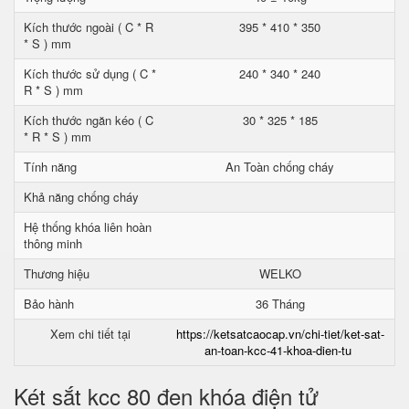
Kích thước ngoài ( C * R
395 * 410 * 350
* S ) mm
Kích thước sử dụng ( C *
240 * 340 * 240
R * S ) mm
Kích thước ngăn kéo ( C
30 * 325 * 185
* R * S ) mm
Tính năng
An Toàn chống cháy
Khả năng chống cháy
Hệ thống khóa liên hoàn
thông minh
Thương hiệu
WELKO
Bảo hành
36 Tháng
Xem chi tiết tại
https://ketsatcaocap.vn/chi-tiet/ket-sat-
an-toan-kcc-41-khoa-dien-tu
Két sắt kcc 80 đen khóa điện tử