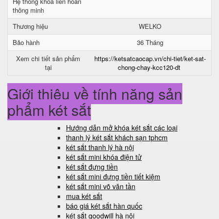
Hệ thống khóa liên hoàn
thông minh
Thương hiệu
WELKO
Bảo hành
36 Tháng
Xem chi tiết sản phẩm
https://ketsatcaocap.vn/chi-tiet/ket-sat-
tại
chong-chay-kcc120-dt
Giới thiệu về tính năng sản
phẩm két sắt
Hướng dẫn mở khóa két sắt các loại
thanh lý két sắt khách sạn tphcm
két sắt thanh lý hà nội
két sắt mini khóa điện tử
két sắt đựng tiền
két sắt mini đựng tiền tiết kiệm
két sắt mini võ văn tần
mua két sắt
báo giá két sắt hàn quốc
két sắt goodwill hà nội