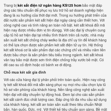
Trang bị
két sắt điện tử ngân hàng KS125 hcm
bảo mật đáp
ứng các tiêu chuẩn để phục vụ lưu trữ hồ sơ doanh nghiệp hiện
đang là xu hướng của thời đại mới. Trong xu hướng phát triển của
đất nước sản phẩm két sắt hiện đại ngày càng cần thiết hơn. Với
công nghệ cao và tính năng an toàn nổi bật. két sắt khoá đổi mã
hiện nay được nhiều đơn vị tin dùngg. Với các đại lý chuyên cung
cấp tủ hồ sơ hiện đại tại nhiều tỉnh thành trên cả nước. nhà máy
sản xuất két sắt chống cháy welko là địa chỉ uy tín để khách hàng
có thể lựa chọn được sản phẩm két sắt điện tử uy tín. Hệ thống
két sắt khoá cơ là sản phẩm đạt các chứng chỉ và nhiều năm liền
được bầu chọn là sản phẩm tiêu biểu trong ngành. két sắt khoá
vân tay bảo mật được sơn tĩnh điện chống trầy xước bề mặt. Có
đế cao su cố định hoặc có bánh xe di động.
Chỗ mua két sắt gia đình
Với các cửa hàng đại lý phân phối trên toàn quốc. Hiện nay công
ty két sắt khoá đổi mã sẵn sàng phục vụ mọi nhu cầu chọn lựa tủ
hồ sơ văn phòng của khách hàng. Nền tảng công nghệ sản xuất
hiện đại với dây chuyền tự động hoá. Đem lại cho các sản phẩm
két sắt cánh đúc chất lượng cao. Đáp ứng tối đa nhu cầu sử dụng
của khách hàng. két sắt an toàn sản xuất theo tiêu chuẩn Nhật
bản, hàn quốc, Đức, mỹ. Với thiết kế tiêu chuẩn gọn gàng. Bề mặt