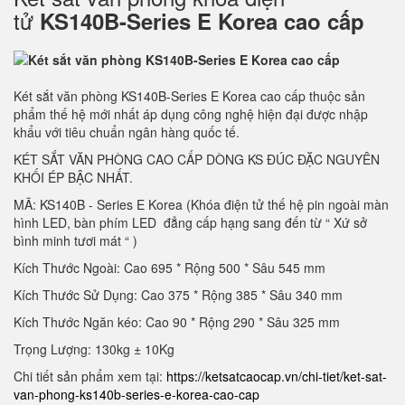
tử
KS140B-Series E Korea cao cấp
Két sắt văn phòng KS140B-Series E Korea cao cấp thuộc sản
phẩm thế hệ mới nhất áp dụng công nghệ hiện đại được nhập
khẩu với tiêu chuẩn ngân hàng quốc tế.
KÉT SẮT VĂN PHÒNG CAO CẤP DÒNG KS ĐÚC ĐẶC NGUYÊN
KHỐI ÉP BẬC NHẤT.
MÃ: KS140B - Series E Korea (Khóa điện tử thế hệ pin ngoài màn
hình LED, bàn phím LED đẳng cấp hạng sang đến từ “ Xứ sở
bình minh tươi mát “ )
Kích Thước Ngoài: Cao 695 * Rộng 500 * Sâu 545 mm
Kích Thước Sử Dụng: Cao 375 * Rộng 385 * Sâu 340 mm
Kích Thước Ngăn kéo: Cao 90 * Rộng 290 * Sâu 325 mm
Trọng Lượng: 130kg ± 10Kg
Chi tiết sản phẩm xem tại:
https://ketsatcaocap.vn/chi-tiet/ket-sat-
van-phong-ks140b-series-e-korea-cao-cap