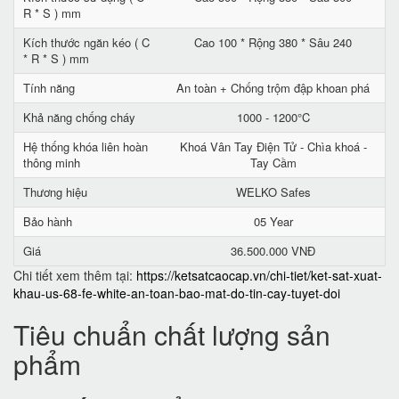
R * S ) mm
Kích thước ngăn kéo ( C
Cao 100 * Rộng 380 * Sâu 240
* R * S ) mm
Tính năng
An toàn + Chống trộm đập khoan phá
Khả năng chống cháy
1000 - 1200°C
Hệ thống khóa liên hoàn
Khoá Vân Tay Điện Tử - Chìa khoá -
thông minh
Tay Cầm
Thương hiệu
WELKO Safes
Bảo hành
05 Year
Giá
36.500.000 VNĐ
Chi tiết xem thêm tại:
https://ketsatcaocap.vn/chi-tiet/ket-sat-xuat-
khau-us-68-fe-white-an-toan-bao-mat-do-tin-cay-tuyet-doi
Tiêu chuẩn chất lượng sản
phẩm