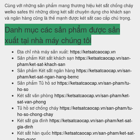
Cùng với những sản phẩm mang thương hiệu két sắt chống cháy
welko safes thì những dòng két sắt chuyên dụng cho khách sạn
và ngân hàng cũng là thế mạnh được két sắt cao cấp chú trọng.
Danh mục các sản phẩm được sản
xuất tại nhà máy chúng tôi
Địa chỉ nhà máy sản xuất:
https://ketsatcaocap.vn
Sản phẩm Két sắt khách sạn
https://ketsatcaocap.vn/san-
pham/ket-sat-khach-san
Sản phẩm Két sắt ngân hàng
https://ketsatcaocap.vn/san-
pham/ket-sat-ngan-hang-bemc
Sản phẩm Tủ hồ sơ
https://ketsatcaocap.vn/san-pham/tu-
ho-so
Két sắt văn phòng
https://ketsatcaocap.vn/san-pham/ket-
sat-van-phong
Tủ hồ sơ chống cháy
https://ketsatcaocap.vn/san-pham/tu-
ho-so-chong-chay
Két sắt gia đình
https://ketsatcaocap.vn/san-pham/ket-sat-
gia-dinh
Két sắt hàn quốc
https://ketsatcaocap.vn/san-pham/ket-sat-
han-quoc