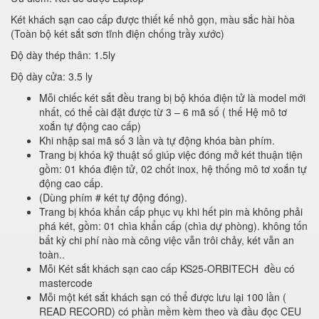
Két khách sạn cao cấp được thiết kế nhỏ gọn, màu sắc hài hòa
(Toàn bộ két sắt sơn tĩnh điện chống trầy xước)
Độ dày thép thân: 1.5ly
Độ dày cửa: 3.5 ly
Mỗi chiếc két sắt đều trang bị bộ khóa điện tử là model mới
nhất, có thể cài đặt được từ 3 – 6 mã số ( thế Hệ mô tơ
xoắn tự động cao cấp)
Khi nhập sai mã số 3 lần và tự động khóa bàn phím.
Trang bị khóa kỹ thuật số giúp việc đóng mở két thuận tiện
gồm: 01 khóa điện tử, 02 chốt inox, hệ thống mô tơ xoắn tự
động cao cấp.
(Dùng phím # két tự động đóng).
Trang bị khóa khẩn cấp phục vụ khi hết pin mà không phải
phá két, gồm: 01 chìa khẩn cấp (chìa dự phòng). không tốn
bất kỳ chi phí nào mà công việc vẫn trôi chảy, két vẫn an
toàn..
Mỗi Két sắt khách sạn cao cấp KS25-ORBITECH đều có
mastercode
Mỗi một két sắt khách sạn có thể được lưu lại 100 lần (
READ RECORD) có phần mềm kèm theo và đầu đọc CEU