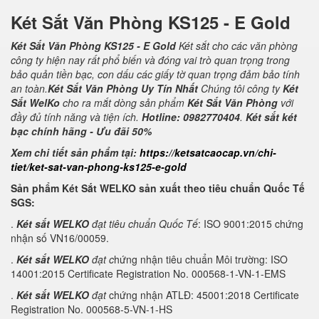
Két Sắt Văn Phòng KS125 - E Gold
Két Sắt Văn Phòng KS125 - E Gold
Két sắt cho các văn phòng
công ty hiện nay rất phổ biến và đóng vai trò quan trọng trong
bảo quản tiền bạc, con dấu các giấy tờ quan trọng đảm bảo tính
an toàn.
Két Sắt Văn Phòng Uy Tín Nhất
Chúng tôi công ty
Két
Sắt WelKo
cho ra mắt dòng sản phẩm
Két Sắt Văn Phòng
với
đầy đủ tính năng và tiện ích.
Hotline: 0982770404
.
Két sắt két
bạc chính hãng - Ưu đãi 50%
Xem chi tiết sản phẩm tại:
https://ketsatcaocap.vn/chi-
tiet/ket-sat-van-phong-ks125-e-gold
Sản phẩm Két Sắt WELKO sản xuất theo tiêu chuẩn Quốc Tế
SGS:
.
Két sắt WELKO
đạt tiêu chuẩn Quốc Tế
: ISO 9001:2015 chứng
nhận số VN16/00059.
.
Két sắt WELKO
đạt c
hứng nhận tiêu chuẩn Môi trường: ISO
14001:2015 Certificate Registration No. 000568-1-VN-1-EMS
.
Két sắt WELKO
đạt
chứng nhận ATLĐ: 45001:2018 Certificate
Registration No. 000568-5-VN-1-HS