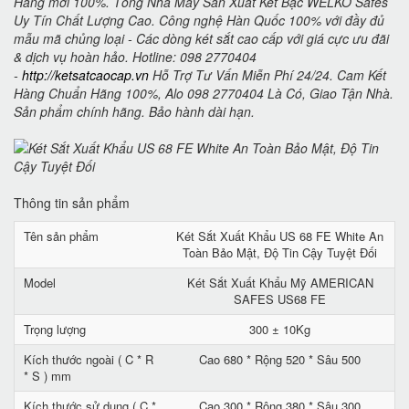
Hàng mới 100%. Tổng Nhà Máy Sản Xuất Két Bạc WELKO Safes
Uy Tín Chất Lượng Cao. Công nghệ Hàn Quốc 100% với đầy đủ
mẫu mã chủng loại - Các dòng két sắt cao cấp với giá cực ưu đãi
& dịch vụ hoàn hảo. Hotline: 098 2770404
-
http://ketsatcaocap.vn
Hỗ Trợ Tư Vấn Miễn Phí 24/24. Cam Kết
Hàng Chuẩn Hãng 100%, Alo 098 2770404 Là Có, Giao Tận Nhà.
Sản phẩm chính hãng. Bảo hành dài hạn.
Thông tin sản phẩm
Tên sản phẩm
Két Sắt Xuất Khẩu US 68 FE White An
Toàn Bảo Mật, Độ Tin Cậy Tuyệt Đối
Model
Két Sắt Xuất Khẩu Mỹ AMERICAN
SAFES US68 FE
Trọng lượng
300 ± 10Kg
Kích thước ngoài ( C * R
Cao 680 * Rộng 520 * Sâu 500
* S ) mm
Kích thước sử dụng ( C *
Cao 300 * Rộng 380 * Sâu 300