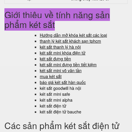
Giới thiệu về tính năng sản
phẩm két sắt
Hướng dẫn mở khóa két sắt các loại
thanh lý két sắt khách sạn tphcm
két sắt thanh lý hà nội
két sắt mini khóa điện tử
két sắt đựng tiền
két sắt mini đựng tiền tiết kiệm
két sắt mini võ văn tần
mua két sắt
báo giá két sắt hàn quốc
két sắt goodwill hà nội
két sắt mini safe
két sắt mini alpha
két sắt điện tử
két sắt điện tử bauche
Các sản phẩm két sắt điện tử