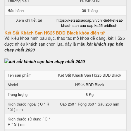
Thương hiệu
HOMESUN
Bảo hành
36 Tháng
Xem chi tiết tại
https://ketsatcaocap.vn/chi-tiet/ket-sat-
khach-san-cao-cap-ks25-orbitech
Két Sắt Khách Sạn HS25 BDD Black khóa điện tử
Với kiểu khóa hình bầu dục, thao tác mở khóa đễ dàng, két HS25
được nhiều khách sạn chọn lựa, đây là mẫu
két khách sạn bán
chạy nhất 2020
Tên sản phẩm
Két Sắt Khách Sạn HS25 BDD Black
Model
HS25 BDD Black
Trọng lượng
8 Kg
Kích thước ngoài ( C * R
Cao 250 * Rộng 350 * Sâu 250 mm
* S ) mm
Kích thước sử dụng ( C *
R * S ) mm