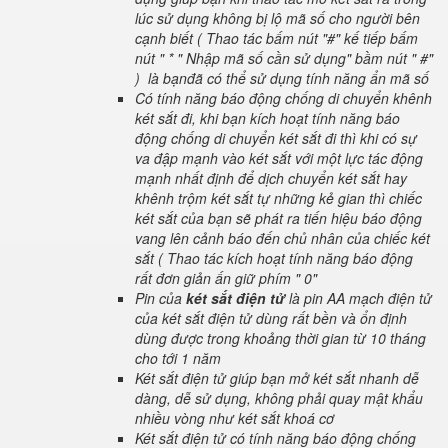
lúc sử dụng không bị lộ mã số cho người bên
cạnh biết ( Thao tác bấm nút "#" kế tiếp bấm
nút " * " Nhập mã số cần sử dụng" bầm nút " #"
) là bạnđã có thể sử dụng tính năng ẩn mã số
Có tính năng báo động chống di chuyển khênh
két sắt đi, khi bạn kích hoạt tính năng báo
động chống di chuyển két sắt đi thì khi có sự
va đập mạnh vào két sắt với một lực tác động
mạnh nhất định để dịch chuyển két sắt hay
khênh trộm két sắt tự những kẻ gian thì chiếc
két sắt của bạn sẽ phát ra tiến hiệu báo động
vang lên cảnh báo đến chủ nhân của chiếc két
sắt ( Thao tác kích hoạt tính năng báo động
rất đơn giản ấn giữ phím " 0"
Pin của
két sắt điện tử
là pin AA mạch điện tử
của két sắt điện tử dùng rất bền và ổn định
dùng được trong khoảng thời gian từ 10 tháng
cho tới 1 năm
Két sắt điện tử giúp bạn mở két sắt nhanh dễ
dàng, dễ sử dụng, không phải quay mật khẩu
nhiều vòng như két sắt khoá cơ
Két sắt điện tử có tính năng báo động chống