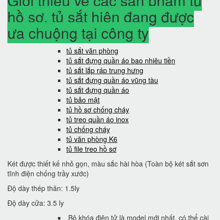
Giới thiệu về các sản phẩm tủ
hồ sơ, tủ sắt hiện đang được
ưa chuộng tại công ty
tủ sắt văn phòng
tủ sắt đựng quần áo bao nhiêu tiền
tủ sắt lắp ráp trung hưng
tủ sắt đựng quần áo vũng tàu
tủ sắt đựng quần áo
tủ bảo mật
tủ hồ sơ chống cháy
tủ treo quần áo inox
tủ chống cháy
tủ văn phòng K6
tủ file treo hồ sơ
Két được thiết kế nhỏ gọn, màu sắc hài hòa (Toàn bộ két sắt sơn
tĩnh điện chống trầy xước)
Độ dày thép thân: 1.5ly
Độ dày cửa: 3.5 ly
Bộ khóa điện tử là model mới nhất, có thể cài