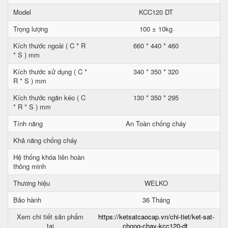
Model
KCC120 DT
Trọng lượng
100 ± 10kg
Kích thước ngoài ( C * R
660 * 440 * 460
* S ) mm
Kích thước sử dụng ( C *
340 * 350 * 320
R * S ) mm
Kích thước ngăn kéo ( C
130 * 350 * 295
* R * S ) mm
Tính năng
An Toàn chống cháy
Khả năng chống cháy
Hệ thống khóa liên hoàn
thông minh
Thương hiệu
WELKO
Bảo hành
36 Tháng
Xem chi tiết sản phẩm
https://ketsatcaocap.vn/chi-tiet/ket-sat-
tại
chong-chay-kcc120-dt