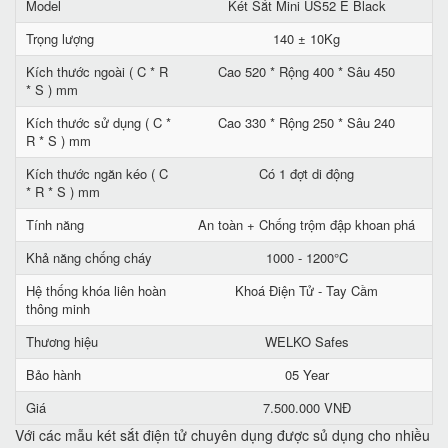
Model
Két Sắt Mini US52 E Black
Trọng lượng
140 ± 10Kg
Kích thước ngoài ( C * R
Cao 520 * Rộng 400 * Sâu 450
* S ) mm
Kích thước sử dụng ( C *
Cao 330 * Rộng 250 * Sâu 240
R * S ) mm
Kích thước ngăn kéo ( C
Có 1 đợt di động
* R * S ) mm
Tính năng
An toàn + Chống trộm đập khoan phá
Khả năng chống cháy
1000 - 1200°C
Hệ thống khóa liên hoàn
Khoá Điện Tử - Tay Cầm
thông minh
Thương hiệu
WELKO Safes
Bảo hành
05 Year
Giá
7.500.000 VNĐ
Với các mẫu két sắt điện tử chuyên dụng được sủ dụng cho nhiều