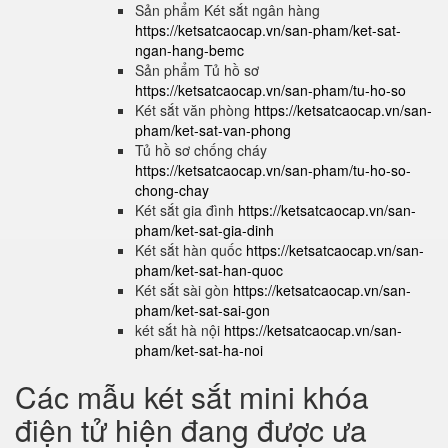
Sản phẩm Két sắt ngân hàng
https://ketsatcaocap.vn/san-pham/ket-sat-
ngan-hang-bemc
Sản phẩm Tủ hồ sơ
https://ketsatcaocap.vn/san-pham/tu-ho-so
Két sắt văn phòng
https://ketsatcaocap.vn/san-
pham/ket-sat-van-phong
Tủ hồ sơ chống cháy
https://ketsatcaocap.vn/san-pham/tu-ho-so-
chong-chay
Két sắt gia đình
https://ketsatcaocap.vn/san-
pham/ket-sat-gia-dinh
Két sắt hàn quốc
https://ketsatcaocap.vn/san-
pham/ket-sat-han-quoc
Két sắt sài gòn
https://ketsatcaocap.vn/san-
pham/ket-sat-sai-gon
két sắt hà nội
https://ketsatcaocap.vn/san-
pham/ket-sat-ha-noi
Các mẫu két sắt mini khóa
điện tử hiện đang được ưa