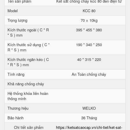
Tên sản phẩm
Két sắt chống cháy kcc 80 đen điện tử
Model
KCC 80
Trọng lượng
70 ± 10kg
Kích thước ngoài ( C * R
395 * 455 * 380
* S ) mm
Kích thước sử dụng ( C *
190 * 340 * 250
R * S ) mm
Kích thước ngăn kéo ( C
40 * 315 * 220
* R * S ) mm
Tính năng
An Toàn chống cháy
Khả năng chống cháy
Hệ thống khóa liên hoàn
thông minh
Thương hiệu
WELKO
Bảo hành
36 Tháng
Chi tiết sản phẩm
https://ketsatcaocap.vn/chi-tiet/ket-sat-