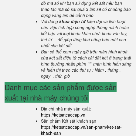
dò mã số khi bạn sử dụng két sắt nếu bạn
thao tác mã số sai quá 3 lần sẽ có chuông báo
động vang lên để cảnh báo
Với dòng
khóa điện tử
hiện đại và linh hoạt
nên việc tích hợp công nghệ thông minh hoặc
kết hợp với loại khóa khác như: khóa vân tay,
thẻ từ… để giúp tăng khả năng bảo mật cao
nhất cho két sắt.
Bạn có thể xem ngày giờ trên màn hình khoá
của két sắt điện tử cách cài đặt két ở trạng thái
bình thường nhấn phím "*" màn hình hiển sáng
và hiển thị theo các thứ tự : Năm , tháng ,
ngày , thứ, giờ
Danh mục các sản phẩm được sản
xuất tại nhà máy chúng tôi
Địa chỉ nhà máy sản xuất:
https://ketsatcaocap.vn
Sản phẩm Két sắt khách sạn
https://ketsatcaocap.vn/san-pham/ket-sat-
khach-san