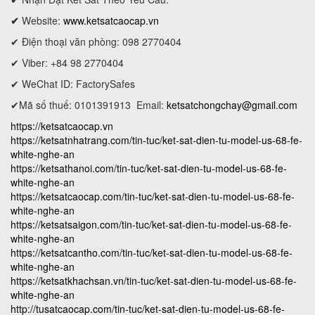
✔
Website:
www.ketsatcaocap.vn
✔ Điện thoại văn phòng: 098 2770404
✔ Viber: +84 98 2770404
✔ WeChat ID: FactorySafes
✔Mã số thuế: 0101391913
Email:
ketsatchongchay@gmail.com
https://ketsatcaocap.vn
https://ketsatnhatrang.com/tin-tuc/ket-sat-dien-tu-model-us-68-fe-
white-nghe-an
https://ketsathanoi.com/tin-tuc/ket-sat-dien-tu-model-us-68-fe-
white-nghe-an
https://ketsatcaocap.com/tin-tuc/ket-sat-dien-tu-model-us-68-fe-
white-nghe-an
https://ketsatsaigon.com/tin-tuc/ket-sat-dien-tu-model-us-68-fe-
white-nghe-an
https://ketsatcantho.com/tin-tuc/ket-sat-dien-tu-model-us-68-fe-
white-nghe-an
https://ketsatkhachsan.vn/tin-tuc/ket-sat-dien-tu-model-us-68-fe-
white-nghe-an
http://tusatcaocap.com/tin-tuc/ket-sat-dien-tu-model-us-68-fe-