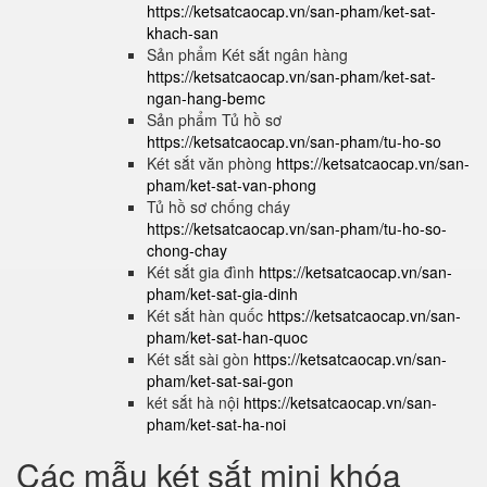
https://ketsatcaocap.vn/san-pham/ket-sat-
khach-san
Sản phẩm Két sắt ngân hàng
https://ketsatcaocap.vn/san-pham/ket-sat-
ngan-hang-bemc
Sản phẩm Tủ hồ sơ
https://ketsatcaocap.vn/san-pham/tu-ho-so
Két sắt văn phòng
https://ketsatcaocap.vn/san-
pham/ket-sat-van-phong
Tủ hồ sơ chống cháy
https://ketsatcaocap.vn/san-pham/tu-ho-so-
chong-chay
Két sắt gia đình
https://ketsatcaocap.vn/san-
pham/ket-sat-gia-dinh
Két sắt hàn quốc
https://ketsatcaocap.vn/san-
pham/ket-sat-han-quoc
Két sắt sài gòn
https://ketsatcaocap.vn/san-
pham/ket-sat-sai-gon
két sắt hà nội
https://ketsatcaocap.vn/san-
pham/ket-sat-ha-noi
Các mẫu két sắt mini khóa