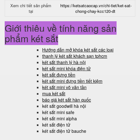
Xem chi tiết sản phẩm
https://ketsatcaocap.vn/chi-tiet/ket-sat-
tại
chong-chay-kcc120-dt
Giới thiệu về tính năng sản
phẩm két sắt
Hướng dẫn mở khóa két sắt các loại
thanh lý két sắt khách sạn tphcm
két sắt thanh lý hà nội
két sắt mini khóa điện tử
két sắt đựng tiền
két sắt mini đựng tiền tiết kiệm
két sắt mini võ văn tần
mua két sắt
báo giá két sắt hàn quốc
két sắt goodwill hà nội
két sắt mini safe
két sắt mini alpha
két sắt điện tử
két sắt điện tử bauche