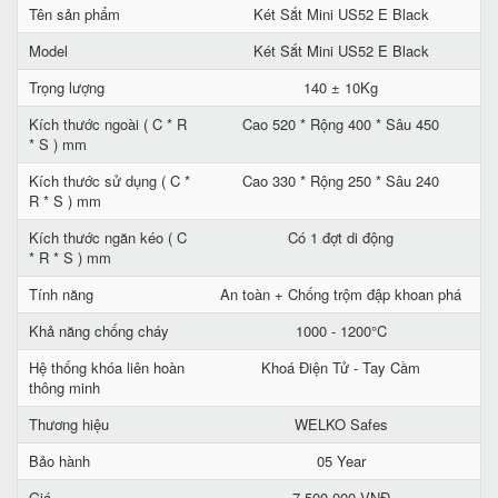
Tên sản phẩm
Két Sắt Mini US52 E Black
Model
Két Sắt Mini US52 E Black
Trọng lượng
140 ± 10Kg
Kích thước ngoài ( C * R
Cao 520 * Rộng 400 * Sâu 450
* S ) mm
Kích thước sử dụng ( C *
Cao 330 * Rộng 250 * Sâu 240
R * S ) mm
Kích thước ngăn kéo ( C
Có 1 đợt di động
* R * S ) mm
Tính năng
An toàn + Chống trộm đập khoan phá
Khả năng chống cháy
1000 - 1200°C
Hệ thống khóa liên hoàn
Khoá Điện Tử - Tay Cầm
thông minh
Thương hiệu
WELKO Safes
Bảo hành
05 Year
Giá
7.500.000 VNĐ