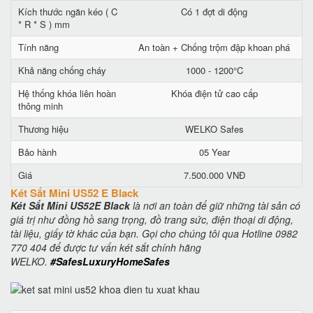
Kích thước ngăn kéo ( C
Có 1 đợt di động
* R * S ) mm
Tính năng
An toàn + Chống trộm đập khoan phá
Khả năng chống cháy
1000 - 1200°C
Hệ thống khóa liên hoàn
Khóa điện tử cao cấp
thông minh
Thương hiệu
WELKO Safes
Bảo hành
05 Year
Giá
7.500.000 VNĐ
Két Sắt Mini US52 E Black
Két Sắt Mini US52E Black
là nơi an toàn để giữ những tài sản có
giá trị như đồng hồ sang trọng, đồ trang sức, điện thoại di động,
tài liệu, giấy tờ khác của bạn. Gọi cho chúng tôi qua Hotline 0982
770 404 để được tư vấn két sắt chính hãng
WELKO.
#SafesLuxuryHomeSafes