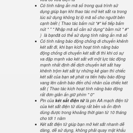
Có tính năng ẩn mã số trong quá trình sử
dụng giúp bạn khi thao tác mở két sắt ra trong
lúc sử dụng không bị lộ mã số cho người bên
cạnh biết ( Thao tác bấm nút "#" kế tiếp bấm
nút " * " Nhập mã số cần sử dụng" bầm nút " #"
) là bạnđã có thể sử dụng tính năng ẩn mã số
Có tính năng báo động chống di chuyển khênh
két sắt đi, khi bạn kích hoạt tính năng báo
động chống di chuyển két sắt đi thì khi có sự
va đập mạnh vào két sắt với một lực tác động
mạnh nhất định để dịch chuyển két sắt hay
khênh trộm két sắt tự những kẻ gian thì chiếc
két sắt của bạn sẽ phát ra tiến hiệu báo động
vang lên cảnh báo đến chủ nhân của chiếc két
sắt ( Thao tác kích hoạt tính năng báo động
rất đơn giản ấn giữ phím " 0"
Pin của
két sắt điện tử
là pin AA mạch điện tử
của két sắt điện tử dùng rất bền và ổn định
dùng được trong khoảng thời gian từ 10 tháng
cho tới 1 năm
Két sắt điện tử giúp bạn mở két sắt nhanh dễ
dàng, dễ sử dụng, không phải quay mật khẩu