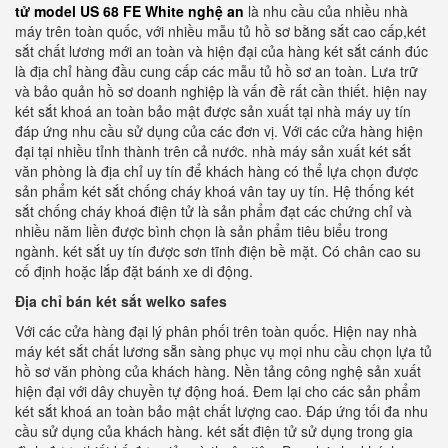
tử model US 68 FE White nghệ an
là nhu cầu của nhiều nhà
máy trên toàn quốc, với nhiều mẫu tủ hồ sơ bằng sắt cao cấp,két
sắt chất lương mới an toàn và hiện đại của hàng két sắt cánh đúc
là địa chỉ hàng đầu cung cấp các mẫu tủ hồ sơ an toàn. Lưa trữ
và bảo quản hồ sơ doanh nghiệp là vấn đề rất cần thiết. hiện nay
két sắt khoá an toàn bảo mật được sản xuất tại nhà máy uy tín
đáp ứng nhu cầu sử dụng của các đơn vị. Với các cửa hàng hiện
đại tại nhiều tỉnh thành trên cả nước. nhà máy sản xuất két sắt
văn phòng là địa chỉ uy tín để khách hàng có thể lựa chọn được
sản phẩm két sắt chống cháy khoá vân tay uy tín. Hệ thống két
sắt chống cháy khoá điện tử là sản phẩm đạt các chứng chỉ và
nhiều năm liền được bình chọn là sản phẩm tiêu biểu trong
ngành. két sắt uy tín được sơn tĩnh điện bề mặt. Có chân cao su
cố định hoặc lắp đặt bánh xe di động.
Địa chỉ bán két sắt welko safes
Với các cửa hàng đại lý phân phối trên toàn quốc. Hiện nay nhà
máy két sắt chất lương sẵn sàng phục vụ mọi nhu cầu chọn lựa tủ
hồ sơ văn phòng của khách hàng. Nền tảng công nghệ sản xuất
hiện đại với dây chuyền tự động hoá. Đem lại cho các sản phẩm
két sắt khoá an toàn bảo mật chất lượng cao. Đáp ứng tối đa nhu
cầu sử dụng của khách hàng. két sắt điện tử sử dụng trong gia