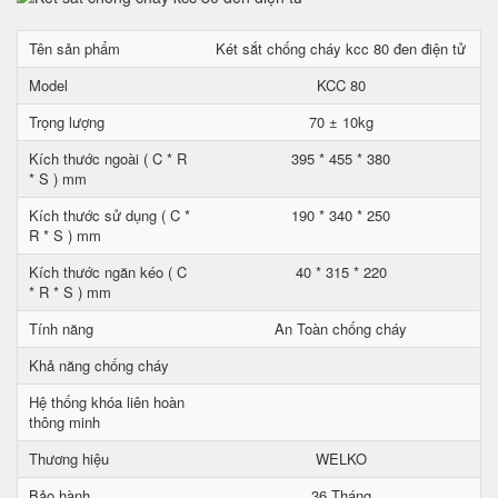
Tên sản phẩm
Két sắt chống cháy kcc 80 đen điện tử
Model
KCC 80
Trọng lượng
70 ± 10kg
Kích thước ngoài ( C * R
395 * 455 * 380
* S ) mm
Kích thước sử dụng ( C *
190 * 340 * 250
R * S ) mm
Kích thước ngăn kéo ( C
40 * 315 * 220
* R * S ) mm
Tính năng
An Toàn chống cháy
Khả năng chống cháy
Hệ thống khóa liên hoàn
thông minh
Thương hiệu
WELKO
Bảo hành
36 Tháng