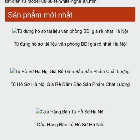
sat-dien-tu-model-us-68-fe-white-nghe-an.html
Sản phẩm mới nhất
Tủ đựng hồ sơ tài liệu văn phòng BDI giá rẻ nhất Hà Nội
Tủ Hồ Sơ Hà Nội Giá Rẻ Đảm Bảo Sản Phẩm Chất Lượng‎
Cửa Hàng Bán Tủ Hồ Sơ Hà Nội