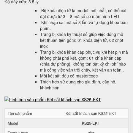
Độ dày cửa: 3.5 ly
Bộ khóa điện tử là model mới nhất, có thể cài
đặt được từ 3 – 8 mã số có màn hình LED
Khi nhập sai mã số 3 lần và tự động khóa bàn
phím.
Trang bị khóa kỹ thuật số giúp việc đóng mở
két thuận tiện gồm: 01 khóa điện tử, 02 chốt
inox
Trang bị khóa khẩn cấp phục vụ khi hết pin mà
không phải phá két, gồm: 01 chìa khẩn cấp
(chìa dự phòng). không tốn bất kỳ chi phí nào
mà công việc vẫn trôi chảy, két vẫn an toàn..
Mỗi két sắt đều có mastercode
Thích hợp sử dụng cho gia đình, căn hộ,
khách sạn
Tên sản phẩm
Két sắt khách sạn KS25-EKT
Model
KS25-EKT
Trọng lượng
9kg