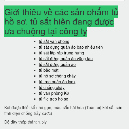
Giới thiệu về các sản phẩm tủ
hồ sơ, tủ sắt hiện đang được
ưa chuộng tại công ty
tủ sắt văn phòng
tủ sắt đựng quần áo bao nhiêu tiền
tủ sắt lắp ráp trung hưng
tủ sắt đựng quần áo vũng tàu
tủ sắt đựng quần áo
tủ bảo mật
tủ hồ sơ chống cháy
tủ treo quần áo inox
tủ chống cháy
tủ văn phòng K6
tủ file treo hồ sơ
Két được thiết kế nhỏ gọn, màu sắc hài hòa (Toàn bộ két sắt sơn
tĩnh điện chống trầy xước)
Độ dày thép thân: 1.5ly