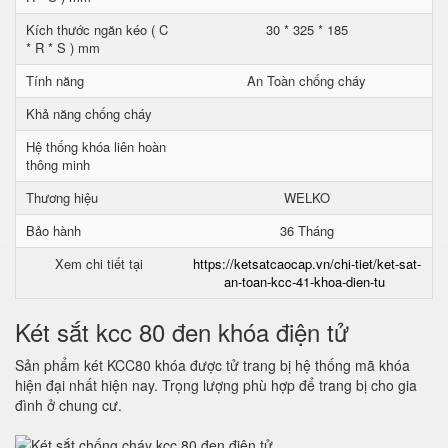
Kích thước ngăn kéo ( C
30 * 325 * 185
* R * S ) mm
Tính năng
An Toàn chống cháy
Khả năng chống cháy
Hệ thống khóa liên hoàn
thông minh
Thương hiệu
WELKO
Bảo hành
36 Tháng
Xem chi tiết tại
https://ketsatcaocap.vn/chi-tiet/ket-sat-
an-toan-kcc-41-khoa-dien-tu
Két sắt kcc 80 đen khóa điện tử
Sản phẩm két KCC80 khóa được tử trang bị hệ thống mã khóa
hiện đại nhất hiện nay. Trọng lượng phù hợp để trang bị cho gia
đình ở chung cư.