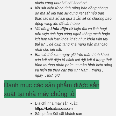
nhiều vòng như két sắt khoá cơ
Két sắt điện tử có tính năng báo động chống
dò mã số khi bạn sử dụng két sắt nếu bạn
thao tác mã số sai quá 3 lần sẽ có chuông báo
động vang lên để cảnh báo
Với dòng
khóa điện tử
hiện đại và linh hoạt
nên việc tích hợp công nghệ thông minh hoặc
kết hợp với loại khóa khác như: khóa vân tay,
thẻ từ… để giúp tăng khả năng bảo mật cao
nhất cho két sắt.
Bạn có thể xem ngày giờ trên màn hình khoá
của két sắt điện tử cách cài đặt két ở trạng thái
bình thường nhấn phím "*" màn hình hiển sáng
và hiển thị theo các thứ tự : Năm , tháng ,
ngày , thứ, giờ
Danh mục các sản phẩm được sản
xuất tại nhà máy chúng tôi
Địa chỉ nhà máy sản xuất:
https://ketsatcaocap.vn
Sản phẩm Két sắt khách sạn