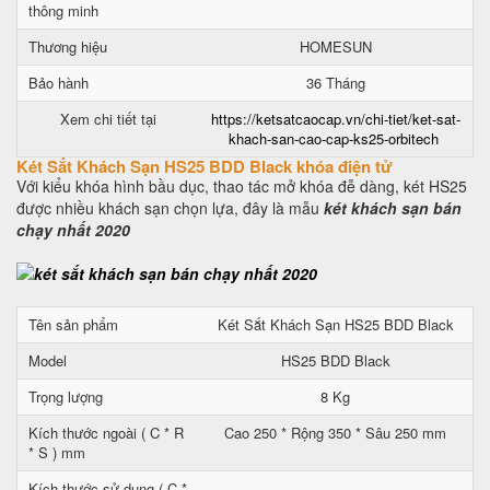
thông minh
Thương hiệu
HOMESUN
Bảo hành
36 Tháng
Xem chi tiết tại
https://ketsatcaocap.vn/chi-tiet/ket-sat-
khach-san-cao-cap-ks25-orbitech
Két Sắt Khách Sạn HS25 BDD Black khóa điện tử
Với kiểu khóa hình bầu dục, thao tác mở khóa đễ dàng, két HS25
được nhiều khách sạn chọn lựa, đây là mẫu
két khách sạn bán
chạy nhất 2020
Tên sản phẩm
Két Sắt Khách Sạn HS25 BDD Black
Model
HS25 BDD Black
Trọng lượng
8 Kg
Kích thước ngoài ( C * R
Cao 250 * Rộng 350 * Sâu 250 mm
* S ) mm
Kích thước sử dụng ( C *