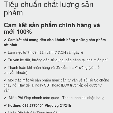
Tiêu chuẩn chất lượng sản
phẩm
Cam kết
sản phẩm chính hãng và
mới 100%
✔
Cam kết
chỉ mang đến cho khách hàng những sản phẩm
tốt nhất.
✔ Làm việc từ 7h đến 22h cả thứ 7,CN và ngày lễ
✔ Tư vấn kê đặt, hướng dẫn sử dụng, bảo hành tại nhà miễn phí.
✔ Thanh toán khi nhận hàng và đã kiểm tra kĩ lưỡng (có thể
chuyển khoản)
✔ Mọi thắc mắc về sản phẩm hoặc cần tư vấn về Tủ Hồ Sơ chống
cháy nổ. Hãy để lại ngay SĐT hoặc IBOX trực tiếp để được tư
vấn.
✔
Miễn Phí Ship nhanh toàn quốc - Thanh toán khi nhận hàng.
✔ Hotline: 098 2770404 Phục vụ 24/24h
✔
Nhận Đặt Két Sắt Theo Yêu Cầu.