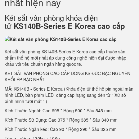
nhất hiện nay
Két sắt vân phòng khóa điện
tử
KS140B-Series E Korea cao cấp
Két sắt văn phòng KS140B-Series E Korea cao cấp thuộc sản
phẩm thế hệ mới nhất áp dụng công nghệ hiện đại được nhập
khẩu với tiêu chuẩn ngân hàng quốc tế.
KÉT SẮT VĂN PHÒNG CAO CẤP DÒNG KS ĐÚC ĐẶC NGUYÊN
KHỐI ÉP BẬC NHẤT.
MÃ: KS140B - Series E Korea (Khóa điện tử thế hệ pin ngoài màn
hình LED, bàn phím LED đẳng cấp hạng sang đến từ “ Xứ sở
bình minh tươi mát “ )
Kích Thước Ngoài: Cao 695 * Rộng 500 * Sâu 545 mm
Kích Thước Sử Dụng: Cao 375 * Rộng 385 * Sâu 340 mm
Kích Thước Ngăn kéo: Cao 90 * Rộng 290 * Sâu 325 mm
Trọng Lượng: 130kg ± 10Kg