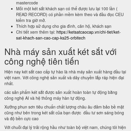
mastercode
Mỗi một két sắt khách sạn có thể được lưu lại 100 lần (
READ RECORD) có phần mềm kèm theo và đầu đọc CEU
kiểm tra giờ mở.
Thích hợp sử dụng cho gia đình, căn hộ, khách sạn
Chi tiết xem thêm tại:
https://ketsatcaocap.vn/chi-tiet/ket-
sat-khach-san-cao-cap-ks25-orbitech
Nhà máy sản xuất két sắt với
công nghệ tiên tiến
Hiện nay két sắt cao cấp tự hào là nhà máy sản xuất hàng đầu tại
việt nam. Với công nghệ sản xuất và dây chuyền lắp ráp hiện đại
nhất.
các sản phẩm két sắt được sản xuất hoàn toàn tự động bằng
công nghệ AI và hệ thống máy hàn tự động.
Xưởng phun sơn tiêu chuẩn chất lượng châu âu đảm bảo bề mặt
cũng như bên trong két sắt của bạn được đầu tư sơn sáng bóng
và độ bền cực cao
Với chuỗi đại lý trải rộng hầu như toàn bộ việt nam, chúng tôi hiện