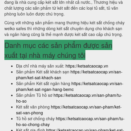
đang là nhà cung cấp két sắt lớn nhất cả nước., Thương hiệu và
chất lượng các sản phẩm từ két sắt đến các loại tủ sắt, tủ văn
phòng luôn luôn được chú trọng.
Cùng với những sản phẩm mang thương hiệu két sắt chống cháy
welko safes thì những dòng két sắt chuyên dụng cho khách sạn
và ngân hàng cũng là thế mạnh được két sắt cao cấp chú trọng.
Danh mục các sản phẩm được sản
xuất tại nhà máy chúng tôi
Địa chỉ nhà máy sản xuất:
https://ketsatcaocap.vn
Sản phẩm Két sắt khách sạn
https://ketsatcaocap.vn/san-
pham/ket-sat-khach-san
Sản phẩm Két sắt ngân hàng
https://ketsatcaocap.vn/san-
pham/ket-sat-ngan-hang-bemc
Sản phẩm Tủ hồ sơ
https://ketsatcaocap.vn/san-pham/tu-
ho-so
Két sắt văn phòng
https://ketsatcaocap.vn/san-pham/ket-
sat-van-phong
Tủ hồ sơ chống cháy
https://ketsatcaocap.vn/san-pham/tu-
ho-so-chong-chay
Két sắt gia đình
https://ketsatcaocap.vn/san-pham/ket-sat-