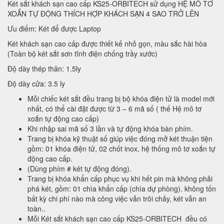
Két sắt khách sạn cao cấp KS25-ORBITECH sử dụng HỆ MÔ TƠ
XOẮN TỰ ĐỘNG THÍCH HỢP KHÁCH SẠN 4 SAO TRỞ LÊN
Ưu điểm: Két để được Laptop
Két khách sạn cao cấp được thiết kế nhỏ gọn, màu sắc hài hòa
(Toàn bộ két sắt sơn tĩnh điện chống trầy xước)
Độ dày thép thân: 1.5ly
Độ dày cửa: 3.5 ly
Mỗi chiếc két sắt đều trang bị bộ khóa điện tử là model mới
nhất, có thể cài đặt được từ 3 – 6 mã số ( thế Hệ mô tơ
xoắn tự động cao cấp)
Khi nhập sai mã số 3 lần và tự động khóa bàn phím.
Trang bị khóa kỹ thuật số giúp việc đóng mở két thuận tiện
gồm: 01 khóa điện tử, 02 chốt inox, hệ thống mô tơ xoắn tự
động cao cấp.
(Dùng phím # két tự động đóng).
Trang bị khóa khẩn cấp phục vụ khi hết pin mà không phải
phá két, gồm: 01 chìa khẩn cấp (chìa dự phòng). không tốn
bất kỳ chi phí nào mà công việc vẫn trôi chảy, két vẫn an
toàn..
Mỗi Két sắt khách sạn cao cấp KS25-ORBITECH đều có