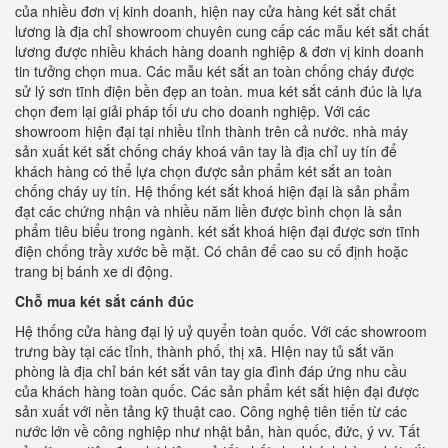
của nhiều đơn vị kinh doanh, hiện nay cửa hàng két sắt chất
lương là địa chỉ showroom chuyên cung cấp các mẫu két sắt chất
lương được nhiều khách hàng doanh nghiệp & đơn vị kinh doanh
tin tưởng chọn mua. Các mẫu két sắt an toàn chống cháy được
sử lý sơn tĩnh điện bền đẹp an toàn. mua két sắt cánh đúc là lựa
chọn đem lại giải pháp tối ưu cho doanh nghiệp. Với các
showroom hiện đại tại nhiều tỉnh thành trên cả nước. nhà máy
sản xuất két sắt chống cháy khoá vân tay là địa chỉ uy tín để
khách hàng có thể lựa chọn được sản phẩm két sắt an toàn
chống cháy uy tín. Hệ thống két sắt khoá hiện đại là sản phẩm
đạt các chứng nhận và nhiều năm liền được bình chọn là sản
phẩm tiêu biểu trong ngành. két sắt khoá hiện đại được sơn tĩnh
điện chống trầy xước bề mặt. Có chân đế cao su cố định hoặc
trang bị bánh xe di động.
Chỗ mua két sắt cánh đúc
Hệ thống cửa hàng đại lý uỷ quyển toàn quốc. Với các showroom
trưng bày tại các tỉnh, thành phố, thị xã. HIện nay tủ sắt văn
phòng là địa chỉ bán két sắt vân tay gia đình đáp ứng nhu cầu
của khách hàng toàn quốc. Các sản phẩm két sắt hiện đại được
sản xuất với nền tảng kỹ thuật cao. Công nghệ tiên tiến từ các
nước lớn về công nghiệp như nhật bản, hàn quốc, đức, ý vv. Tất