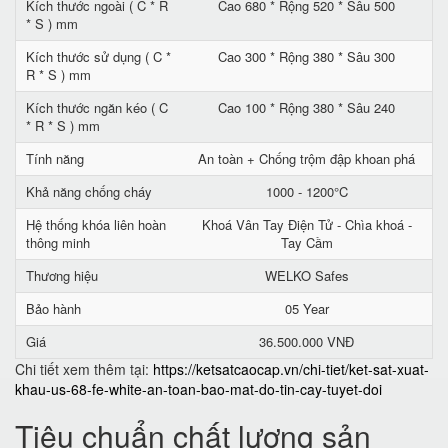
Kích thước ngoài ( C * R
Cao 680 * Rộng 520 * Sâu 500
* S ) mm
Kích thước sử dụng ( C *
Cao 300 * Rộng 380 * Sâu 300
R * S ) mm
Kích thước ngăn kéo ( C
Cao 100 * Rộng 380 * Sâu 240
* R * S ) mm
Tính năng
An toàn + Chống trộm đập khoan phá
Khả năng chống cháy
1000 - 1200°C
Hệ thống khóa liên hoàn
Khoá Vân Tay Điện Tử - Chìa khoá -
thông minh
Tay Cầm
Thương hiệu
WELKO Safes
Bảo hành
05 Year
Giá
36.500.000 VNĐ
Chi tiết xem thêm tại:
https://ketsatcaocap.vn/chi-tiet/ket-sat-xuat-
khau-us-68-fe-white-an-toan-bao-mat-do-tin-cay-tuyet-doi
Tiêu chuẩn chất lượng sản