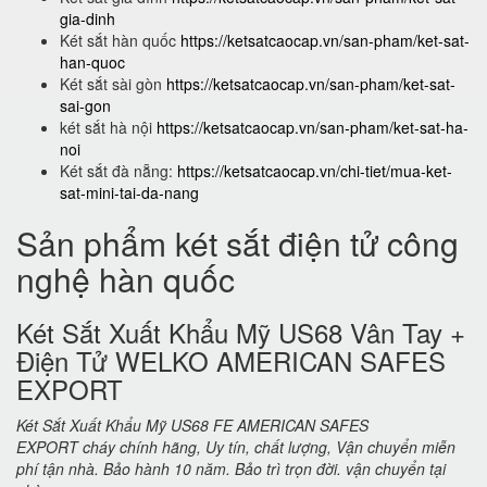
gia-dinh
Két sắt hàn quốc
https://ketsatcaocap.vn/san-pham/ket-sat-
han-quoc
Két sắt sài gòn
https://ketsatcaocap.vn/san-pham/ket-sat-
sai-gon
két sắt hà nội
https://ketsatcaocap.vn/san-pham/ket-sat-ha-
noi
Két sắt đà nẵng:
https://ketsatcaocap.vn/chi-tiet/mua-ket-
sat-mini-tai-da-nang
Sản phẩm két sắt điện tử công
nghệ hàn quốc
Két Sắt Xuất Khẩu Mỹ US68 Vân Tay +
Điện Tử WELKO AMERICAN SAFES
EXPORT
Két Sắt Xuất Khẩu Mỹ US68 FE AMERICAN SAFES
EXPORT cháy chính hãng, Uy tín, chất lượng, Vận chuyển miễn
phí tận nhà. Bảo hành 10 năm. Bảo trì trọn đời. vận chuyển tại