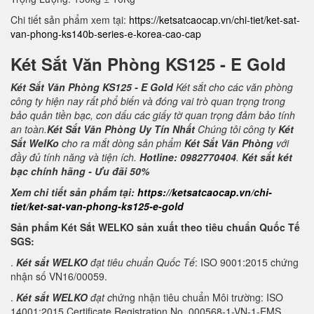
Chi tiết sản phẩm xem tại:
https://ketsatcaocap.vn/chi-tiet/ket-sat-
van-phong-ks140b-series-e-korea-cao-cap
Két Sắt Văn Phòng KS125 - E Gold
Két Sắt Văn Phòng KS125 - E Gold
Két sắt cho các văn phòng
công ty hiện nay rất phổ biến và đóng vai trò quan trọng trong
bảo quản tiền bạc, con dấu các giấy tờ quan trọng đảm bảo tính
an toàn.
Két Sắt Văn Phòng Uy Tín Nhất
Chúng tôi công ty
Két
Sắt WelKo
cho ra mắt dòng sản phẩm
Két Sắt Văn Phòng
với
đầy đủ tính năng và tiện ích.
Hotline: 0982770404
.
Két sắt két
bạc chính hãng - Ưu đãi 50%
Xem chi tiết sản phẩm tại:
https://ketsatcaocap.vn/chi-
tiet/ket-sat-van-phong-ks125-e-gold
Sản phẩm Két Sắt WELKO sản xuất theo tiêu chuẩn Quốc Tế
SGS:
.
Két sắt WELKO
đạt tiêu chuẩn Quốc Tế
: ISO 9001:2015 chứng
nhận số VN16/00059.
.
Két sắt WELKO
đạt c
hứng nhận tiêu chuẩn Môi trường: ISO
14001:2015 Certificate Registration No. 000568-1-VN-1-EMS