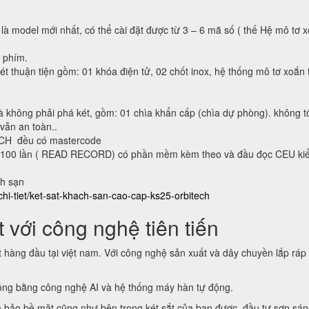
 là model mới nhất, có thể cài đặt được từ 3 – 6 mã số ( thế Hệ mô tơ 
n phím.
ét thuận tiện gồm: 01 khóa điện tử, 02 chốt inox, hệ thống mô tơ xoắn 
à không phải phá két, gồm: 01 chìa khẩn cấp (chìa dự phòng). không t
 vẫn an toàn..
ECH đều có mastercode
lại 100 lần ( READ RECORD) có phần mềm kèm theo và đầu đọc CEU ki
ch sạn
chi-tiet/ket-sat-khach-san-cao-cap-ks25-orbitech
 với công nghệ tiên tiến
t hàng đầu tại việt nam. Với công nghệ sản xuất và dây chuyền lắp ráp
động bằng công nghệ AI và hệ thống máy hàn tự động.
 bảo bề mặt cũng như bên trong két sắt của bạn được đầu tư sơn sá