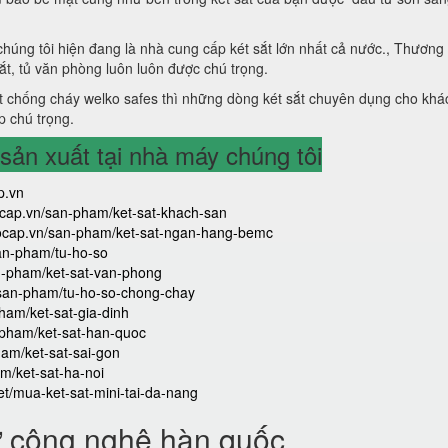
 chúng tôi hiện đang là nhà cung cấp két sắt lớn nhất cả nước., Thương
sắt, tủ văn phòng luôn luôn được chú trọng.
 chống cháy welko safes thì những dòng két sắt chuyên dụng cho khá
p chú trọng.
ản xuất tại nhà máy chúng tôi
p.vn
aocap.vn/san-pham/ket-sat-khach-san
caocap.vn/san-pham/ket-sat-ngan-hang-bemc
san-pham/tu-ho-so
an-pham/ket-sat-van-phong
/san-pham/tu-ho-so-chong-chay
ham/ket-sat-gia-dinh
-pham/ket-sat-han-quoc
ham/ket-sat-sai-gon
m/ket-sat-ha-noi
iet/mua-ket-sat-mini-tai-da-nang
ử công nghệ hàn quốc