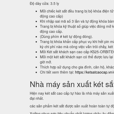
Độ dày cửa: 3.5 ly
Mỗi chiếc két sắt đều trang bị bộ khóa điện tử
động cao cấp)
Khi nhập sai mã số 3 lần và tự động khóa bà
Trang bị khóa kỹ thuật số giúp việc đóng mở k
động cao cấp.
(Dùng phím # két tự động đóng).
Trang bị khóa khẩn cấp phục vụ khi hết pin m
kỳ chi phí nào mà công việc vẫn trôi chảy, két
Mỗi Két sắt khách sạn cao cấp KS25-ORBIT
Mỗi một két sắt khách sạn có thể được lưu 
giờ mở.
Thích hợp sử dụng cho gia đình, căn hộ, khá
Chi tiết xem thêm tại:
https://ketsatcaocap.vn/
Nhà máy sản xuất két sắt
Hiện nay két sắt cao cấp tự hào là nhà máy sản xuấ
đại nhất.
các sản phẩm két sắt được sản xuất hoàn toàn tự 
Xưởng phun sơn tiêu chuẩn chất lượng châu âu đảm