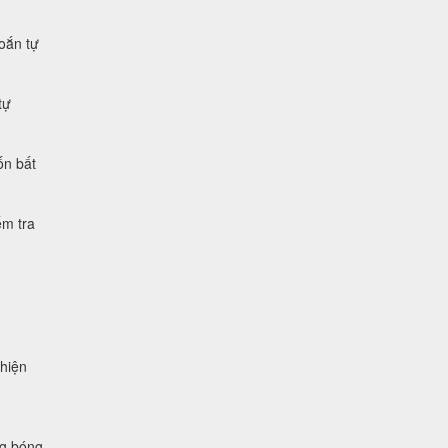
xoắn tự
tự
ốn bất
ểm tra
 hiện
ng bóng