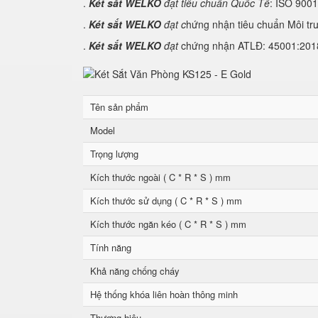
.
Két sắt WELKO
đạt tiêu chuẩn Quốc Tế
: ISO 900
.
Két sắt WELKO
đạt c
hứng nhận tiêu chuẩn Môi tr
.
Két sắt WELKO
đạt
chứng nhận ATLĐ: 45001:2018 
Tên sản phẩm
Model
Trọng lượng
Kích thước ngoài ( C * R * S ) mm
Kích thước sử dụng ( C * R * S ) mm
Kích thước ngăn kéo ( C * R * S ) mm
Tính năng
Khả năng chống cháy
Hệ thống khóa liên hoàn thông minh
Thương hiệu