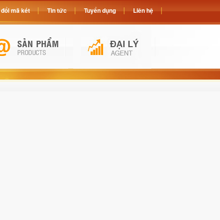
đổi mã két
Tin tức
Tuyển dụng
Liên hệ