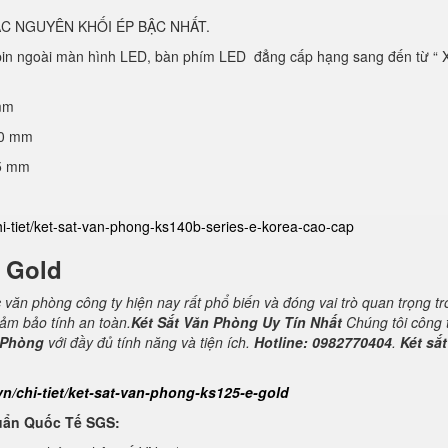
C NGUYÊN KHỐI ÉP BẬC NHẤT.
 pin ngoài màn hình LED, bàn phím LED đẳng cấp hạng sang đến từ “ 
mm
40 mm
25 mm
hi-tiet/ket-sat-van-phong-ks140b-series-e-korea-cao-cap
E Gold
c văn phòng công ty hiện nay rất phổ biến và đóng vai trò quan trọng t
đảm bảo tính an toàn.
Két Sắt Văn Phòng Uy Tín Nhất
Chúng tôi công 
 Phòng
với đầy đủ tính năng và tiện ích.
Hotline: 0982770404
.
Két sắt
vn/chi-tiet/ket-sat-van-phong-ks125-e-gold
uẩn Quốc Tế SGS: