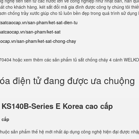
ng nghệ tiên tiến từ các nước lớn về công nghiệp như nhật bản, hàn qu
hất cho khách hàng. két sắt đổi mã gia đình được công ty chúng tôi thiết
ơn chống trầy xước giúp cho tủ luôn bền đẹp trong quá trình sử dụng l
etsatcaocap.vn/san-pham/ket-sat-dien-tu
tsatcaocap.vn/san-pham/ket-sat
caocap.vn/san-pham/ket-sat-chong-chay
982770404 hoặc xem thêm các sản phẩm tủ sắt chống cháy 4 cánh WELKO
hóa điện tử đang được ưa chuộng
ử
KS140B-Series E Korea cao cấp
thuộc sản phẩm thế hệ mới nhất áp dụng công nghệ hiện đại được nhậ