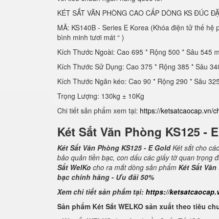
KÉT SẮT VĂN PHÒNG CAO CẤP DÒNG KS ĐÚC ĐẶ
MÃ: KS140B - Series E Korea (Khóa điện tử thế hệ
bình minh tươi mát “ )
Kích Thước Ngoài: Cao 695 * Rộng 500 * Sâu 545 
Kích Thước Sử Dụng: Cao 375 * Rộng 385 * Sâu 3
Kích Thước Ngăn kéo: Cao 90 * Rộng 290 * Sâu 3
Trọng Lượng: 130kg ± 10Kg
Chi tiết sản phẩm xem tại:
https://ketsatcaocap.vn/c
Két Sắt Văn Phòng KS125 - 
Két Sắt Văn Phòng KS125 - E Gold
Két sắt cho cá
bảo quản tiền bạc, con dấu các giấy tờ quan trọng 
Sắt WelKo
cho ra mắt dòng sản phẩm
Két Sắt Văn
bạc chính hãng - Ưu đãi 50%
Xem chi tiết sản phẩm tại:
https://ketsatcaocap.
Sản phẩm Két Sắt WELKO sản xuất theo tiêu ch