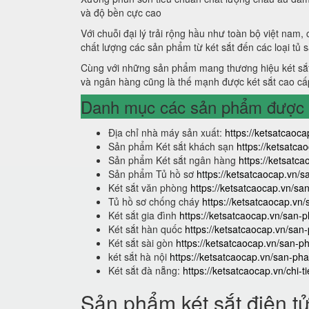
và độ bền cực cao
Với chuỗi đại lý trải rộng hầu như toàn bộ việt nam,
chất lượng các sản phẩm từ két sắt đến các loại tủ 
Cùng với những sản phẩm mang thương hiệu két sắt
và ngân hàng cũng là thế mạnh được két sắt cao cấ
Danh mục các sản phẩm được s
Địa chỉ nhà máy sản xuất:
https://ketsatcaoca
Sản phẩm Két sắt khách sạn
https://ketsatc
Sản phẩm Két sắt ngân hàng
https://ketsat
Sản phẩm Tủ hồ sơ
https://ketsatcaocap.vn/
Két sắt văn phòng
https://ketsatcaocap.vn/s
Tủ hồ sơ chống cháy
https://ketsatcaocap.vn
Két sắt gia đình
https://ketsatcaocap.vn/san-p
Két sắt hàn quốc
https://ketsatcaocap.vn/san
Két sắt sài gòn
https://ketsatcaocap.vn/san-p
két sắt hà nội
https://ketsatcaocap.vn/san-pha
Két sắt đà nẵng:
https://ketsatcaocap.vn/chi-t
Sản phẩm két sắt điện t