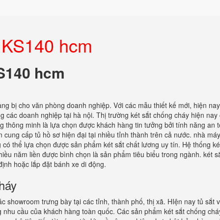
ea KS140 hcm
KS140 hcm
ang bị cho văn phòng doanh nghiệp. Với các mẫu thiết kế mới, hiện na
ng các doanh nghiệp tại hà nội. Thị trường két sắt chống cháy hiện nay
thông minh là lựa chọn được khách hàng tin tưởng bởi tính năng an 
 cung cấp tủ hồ sơ hiện đại tại nhiều tỉnh thành trên cả nước. nhà má
g có thể lựa chọn được sản phẩm két sắt chất lương uy tín. Hệ thống ké
hiều năm liền được bình chọn là sản phẩm tiêu biểu trong ngành. két s
định hoặc lắp đặt bánh xe di động.
cháy
c showroom trưng bày tại các tỉnh, thành phố, thị xã. HIện nay tủ sắt 
ứng nhu cầu của khách hàng toàn quốc. Các sản phẩm két sắt chống ch