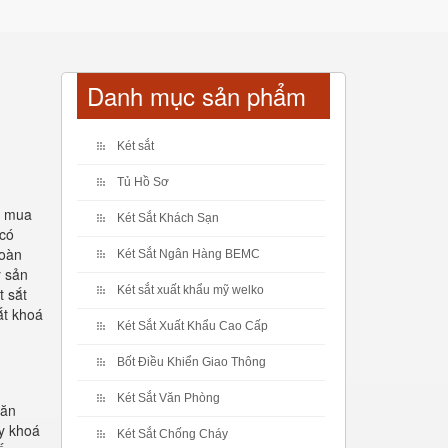
Danh mục sản phẩm
Két sắt
Tủ Hồ Sơ
y mua
Két Sắt Khách Sạn
 có
toàn
Két Sắt Ngân Hàng BEMC
y sản
Két sắt xuất khẩu mỹ welko
t sắt
ắt khoá
Két Sắt Xuất Khẩu Cao Cấp
Bốt Điều Khiển Giao Thông
Két Sắt Văn Phòng
văn
áy khoá
Két Sắt Chống Cháy