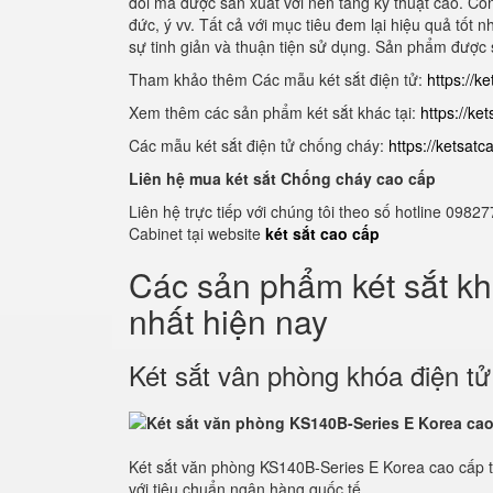
đổi mã được sản xuất với nền tảng kỹ thuật cao. Cô
đức, ý vv. Tất cả với mục tiêu đem lại hiệu quả tốt n
sự tinh giản và thuận tiện sử dụng. Sản phẩm được s
Tham khảo thêm Các mẫu két sắt điện tử:
https://k
Xem thêm các sản phẩm két sắt khác tại:
https://ke
Các mẫu két sắt điện tử chống cháy:
https://ketsat
Liên hệ mua két sắt Chống cháy cao cấp
Liên hệ trực tiếp với chúng tôi theo số hotline 0
Cabinet tại website
két sắt cao cấp
Các sản phẩm két sắt k
nhất hiện nay
Két sắt vân phòng khóa điện t
Két sắt văn phòng KS140B-Series E Korea cao cấp 
với tiêu chuẩn ngân hàng quốc tế.