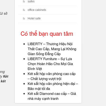
safes
office cabinets
Xứ sở
Hotel safe
Có thể bạn quan tâm
LIBERTY – Thương Hiệu Nội
Thất Cao Cấp, Mang Lại Không
Gian Sống Đẳng Cấp
LIBERTY Furniture – Sự Lựa
Chọn Hoàn Hảo Cho Mọi Gia
Đình Việt
rong
Két sắt hộp văn phòng cao cấp
ty
Két
– Chất lượng vượt trội
 két
Két sắt hộp văn phòng hiện đại –
Bảo mật tối đa
Két sắt Diamond cao cấp – Giá
nhà máy cạnh tranh