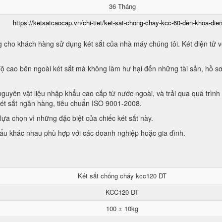
36 Tháng
https://ketsatcaocap.vn/chi-tiet/ket-sat-chong-chay-kcc-60-den-khoa-dien
 cho khách hàng sử dụng két sắt của nhà máy chúng tôi. Két điện tử vớ
ộ cao bên ngoài két sắt mà không làm hư hại đến những tài sản, hồ sơ
guyên vật liệu nhập khẩu cao cấp từ nước ngoài, và trải qua quá trình
két sắt ngân hàng, tiêu chuẩn ISO 9001-2008.
ựa chọn vì những đặc biệt của chiếc két sắt này.
hẩu khác nhau phù hợp với các doanh nghiệp hoặc gia đình.
Két sắt chống cháy kcc120 DT
KCC120 DT
100 ± 10kg