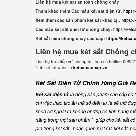
Liên hệ mua két sắt an toàn chống cháy
Tham khảo thêm Các mẫu két sắt điện tử:
https:
Xem thêm các sản phẩm két sắt khác tại:
https:/
Các mẫu két sắt điện tử chống cháy:
https://ket
Két sắt mini chống cháy cao cấp:
https://ketsa
Liên hệ mua két sắt Chống c
Liên hệ trực tiếp với chúng tôi theo số hotline 0
Cabinet tại website
ketsatcaocap.vn
Két Sắt Điện Tử Chính Hãng Giá Rẻ
Két sắt điện tử
là dòng sản phẩm cao cấp có tí
chỉ việc thao tác ấn mã số điện tử là sẽ mở đ
khoá cơ ngoài ra không những có tính năng mở 
năng trong một sản phẩm " giúp cho két sắt có đ
pin trong két sắt , hoặc quên mật mã két sắt, h