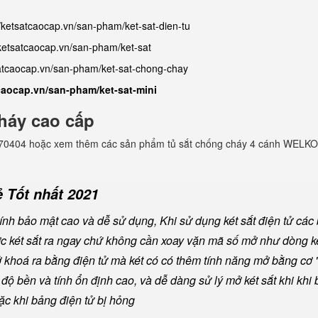
//ketsatcaocap.vn/san-pham/ket-sat-dien-tu
/ketsatcaocap.vn/san-pham/ket-sat
satcaocap.vn/san-pham/ket-sat-chong-chay
tcaocap.vn/san-pham/ket-sat-mini
háy cao cấp
982770404 hoặc xem thêm các sản phẩm tủ sắt chống cháy 4 cánh WELKO
 Tốt nhất 2021
nh bảo mật cao và dễ sử dụng, Khi sử dụng két sắt điện tử các
ược két sắt ra ngay chứ không cần xoay vặn mã số mở như dòng ké
khoá ra bằng điện tử mà két có có thêm tính năng mở bằng cơ "
ộ bền và tính ổn định cao, và dễ dàng sử lý mở két sắt khi khi b
oặc khi bảng điện tử bị hỏng