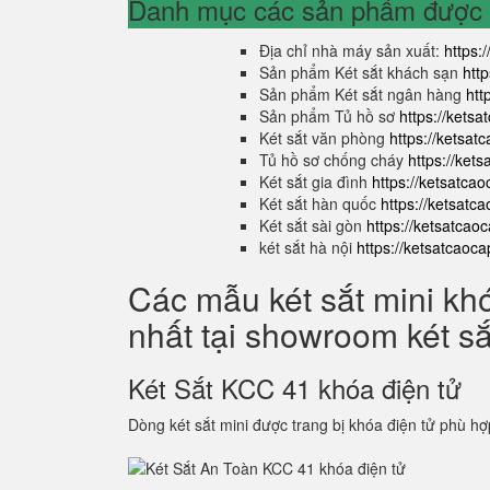
Danh mục các sản phẩm được s
Địa chỉ nhà máy sản xuất:
https:
Sản phẩm Két sắt khách sạn
htt
Sản phẩm Két sắt ngân hàng
htt
Sản phẩm Tủ hồ sơ
https://kets
Két sắt văn phòng
https://ketsa
Tủ hồ sơ chống cháy
https://ket
Két sắt gia đình
https://ketsatca
Két sắt hàn quốc
https://ketsatc
Két sắt sài gòn
https://ketsatcao
két sắt hà nội
https://ketsatcaoc
Các mẫu két sắt mini kh
nhất tại showroom két s
Két Sắt KCC 41 khóa điện tử
Dòng két sắt mini được trang bị khóa điện tử phù hợ