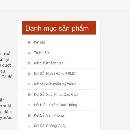
Danh mục sản phẩm
Két sắt
n xuất
Tủ Hồ Sơ
i tại
Két Sắt Khách Sạn
ọn được
bầu
Két Sắt Ngân Hàng BEMC
. Có đế
Két sắt xuất khẩu mỹ welko
Két Sắt Xuất Khẩu Cao Cấp
văn
n xuất
Bốt Điều Khiển Giao Thông
ng dẫn
Két Sắt Văn Phòng
ầy xước.
Két Sắt Chống Cháy