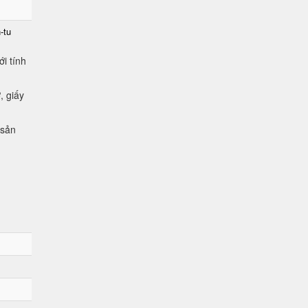
-tu
i tính
, giấy
 sản