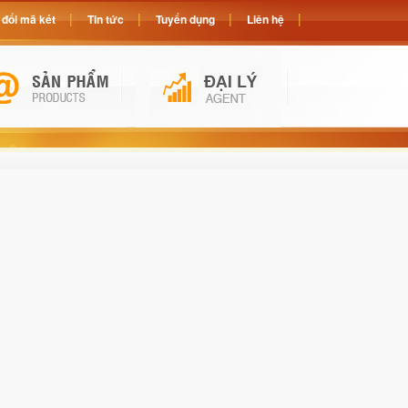
đổi mã két
Tin tức
Tuyển dụng
Liên hệ