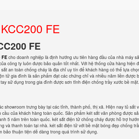
ea KCC200 FE
KCC200 FE
0 FE
cho doanh nghiệp là định hướng ưu tiên hàng đầu của nhà máy sả
 của công ty luôn được bảo quản tốt nhất. Với hệ thống cửa hàng hiện đạ
 sắt an toàn chống cháy là địa chỉ uy tín để khách hàng có thể lựa ch
điện tử gia đình là sản phẩm đạt các chứng chỉ và nhiều năm liền được 
 tay sử dụng trong gia đình được sơn tĩnh điện chống trầy xước bề mặt
c showroom trưng bày tại các tỉnh, thành phố, thị xã. HIện nay tủ sắt 
hu cầu của khách hàng toàn quốc. Sản phẩm két sắt văn phòng được sả
hành 5 năm trên toàn quốc. két sắt điện tử chống cháy được hỗ trợ hướ
àng và thanh toán tại nhà. két sắt điện tử với bề mặt bóng đẹp chống tr
ảm bảo thuận tiện dễ dàng trong quá trình sử dụng.