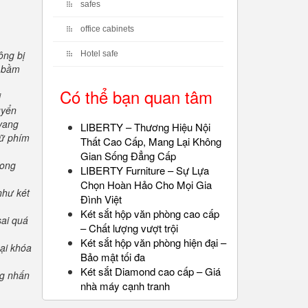
safes
office cabinets
ông bị
Hotel safe
" bầm
Có thể bạn quan tâm
i
uyển
 vang
LIBERTY – Thương Hiệu Nội
iữ phím
Thất Cao Cấp, Mang Lại Không
Gian Sống Đẳng Cấp
rong
LIBERTY Furniture – Sự Lựa
Chọn Hoàn Hảo Cho Mọi Gia
như két
Đình Việt
Két sắt hộp văn phòng cao cấp
sai quá
– Chất lượng vượt trội
Két sắt hộp văn phòng hiện đại –
oại khóa
Bảo mật tối đa
Két sắt Diamond cao cấp – Giá
ng nhấn
nhà máy cạnh tranh