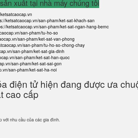
ản xuất tại nhà máy chúng tôi
//ketsatcaocap.vn
ps://ketsatcaocap.vn/san-pham/ket-sat-khach-san
ps://ketsatcaocap.vn/san-pham/ket-sat-ngan-hang-bemc
atcaocap.vn/san-pham/tu-ho-so
tcaocap.vn/san-pham/ket-sat-van-phong
satcaocap.vn/san-pham/tu-ho-so-chong-chay
ocap.vn/san-pham/ket-sat-gia-dinh
aocap.vn/san-pham/ket-sat-han-quoc
cap.vn/san-pham/ket-sat-sai-gon
ap.vn/san-pham/ket-sat-ha-noi
óa điện tử hiện đang được ưa ch
ắt cao cấp
p với nhu cầu của các gia đình.