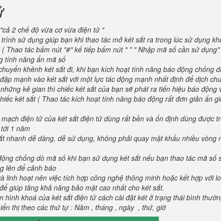
ử
"cả 2 chế độ vừa cơ vừa điện tử "
trình sử dụng giúp bạn khi thao tác mở két sắt ra trong lúc sử dụng kh
 ( Thao tác bấm nút "#" kế tiếp bấm nút " * " Nhập mã số cần sử dụng
ng tính năng ẩn mã số
huyển khênh két sắt đi, khi bạn kích hoạt tính năng báo động chống d
va đập mạnh vào két sắt với một lực tác động mạnh nhất định để dịch ch
 những kẻ gian thì chiếc két sắt của bạn sẽ phát ra tiến hiệu báo động
iếc két sắt ( Thao tác kích hoạt tính năng báo động rất đơn giản ấn g
 mạch điện tử của két sắt điện tử dùng rất bền và ổn định dùng được t
 tới 1 năm
 sắt nhanh dễ dàng, dễ sử dụng, không phải quay mật khẩu nhiều vòng 
 động chống dò mã số khi bạn sử dụng két sắt nếu bạn thao tác mã số 
g lên để cảnh báo
và linh hoạt nên việc tích hợp công nghệ thông minh hoặc kết hợp với l
để giúp tăng khả năng bảo mật cao nhất cho két sắt.
 hình khoá của két sắt điện tử cách cài đặt két ở trạng thái bình thườ
ển thị theo các thứ tự : Năm , tháng , ngày , thứ, giờ