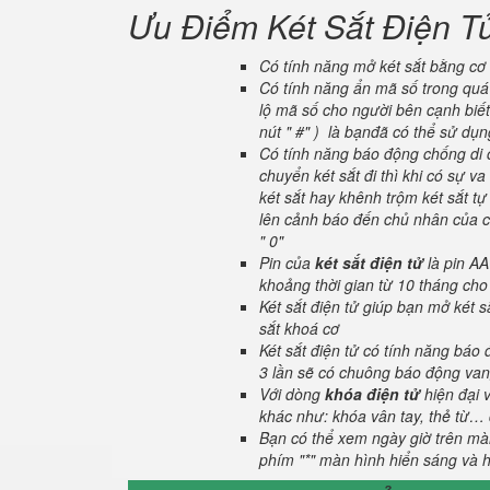
Ưu Điểm Két Sắt Điện T
Có tính năng mở két sắt bằng cơ 
Có tính năng ẩn mã số trong quá 
lộ mã số cho người bên cạnh biết
nút " #" ) là bạnđã có thể sử dụ
Có tính năng báo động chống di c
chuyển két sắt đi thì khi có sự 
két sắt hay khênh trộm két sắt tự
lên cảnh báo đến chủ nhân của ch
" 0"
Pin của
két sắt điện tử
là pin AA
khoảng thời gian từ 10 tháng cho
Két sắt điện tử giúp bạn mở két
sắt khoá cơ
Két sắt điện tử có tính năng báo
3 lần sẽ có chuông báo động van
Với dòng
khóa điện tử
hiện đại 
khác như: khóa vân tay, thẻ từ… 
Bạn có thể xem ngày giờ trên màn
phím "*" màn hình hiển sáng và hi