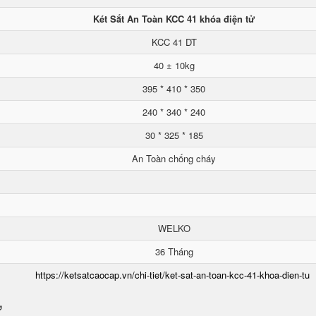
Két Sắt An Toàn KCC 41 khóa điện tử
KCC 41 DT
40 ± 10kg
395 * 410 * 350
240 * 340 * 240
30 * 325 * 185
An Toàn chống cháy
WELKO
36 Tháng
https://ketsatcaocap.vn/chi-tiet/ket-sat-an-toan-kcc-41-khoa-dien-tu
ử