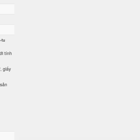
-tu
i tính
, giấy
 sản