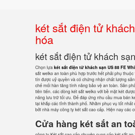
két sắt điện tử khá
hóa
két sắt điện tử khách s
Chọn lựa
két sắt điện tử khách sạn US 88 FE Wh
sắt welko an toàn phù hợp trước hết phải phụ thuộc
tín được uỷ quyền và có chứng nhận chất lượng sản 
chế mối hàn tăng tính năng bảo vệ an toàn. Sản ph
tiên tiến. các dòng két sắt welko với bề mặt két đượ
năng lưu trữ tối ưu. Để đáp ứng nhu cầu mua bán k
tại khắp các tỉnh thành phố. Nhằm phục vụ tốt nhấ
bởi nhà máy công ty két sắt cao cấp. Hiện nay các 
Cửa hàng két sắt an to
công ty Két sắt cao cấp chuyên cung cấp két sắt an 