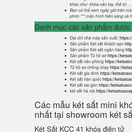
khác như: khóa vân tay, thẻ từ… 
Bạn có thể xem ngày giờ trên màn
phím "*" màn hình hiển sáng và hi
Danh mục các sản phẩm được s
Địa chỉ nhà máy sản xuất:
https:
Sản phẩm Két sắt khách sạn
htt
Sản phẩm Két sắt ngân hàng
htt
Sản phẩm Tủ hồ sơ
https://kets
Két sắt văn phòng
https://ketsa
Tủ hồ sơ chống cháy
https://ket
Két sắt gia đình
https://ketsatca
Két sắt hàn quốc
https://ketsatc
Két sắt sài gòn
https://ketsatcao
két sắt hà nội
https://ketsatcaoc
Các mẫu két sắt mini kh
nhất tại showroom két s
Két Sắt KCC 41 khóa điện tử