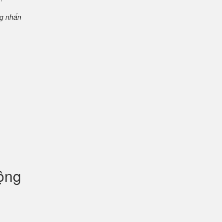
ng nhấn
uộng