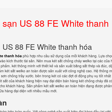
ch sạn US 88 FE White thanh
ạn US 88 FE White thanh hóa
ite thanh hóa
phù hợp nhu cầu sử dụng của mỗi khách hàng. Lựa chọ
 vào kích thước tài sản. Nên mua két sắt chống cháy welko tại các của
phẩm. két thông minh với thiết kế và sản xuất bằng sắt thép và đúc, d
ẩm két sắt welko an toàn được sản xuất với công nghệ cao. Hệ thống 
c sơn chống trầy xước. bên trong két có các đợt di động phụ vụ tốt nhất
ét sắt của khách hàng hiện nay đại diện bán hàng két chống cháy đã c
t cho khách hàng. Sản phẩm két sắt welko an toàn hiện đạng được phân
cửa hàng đại diện với nhiều mẫu mới.
àn
toàn trên toàn quốc. Với công nghệ sản xuất hiện đại hàng đầu tại việt