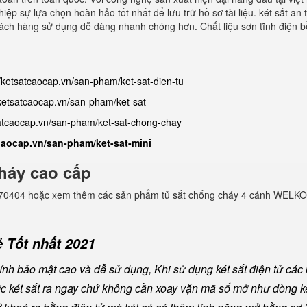
ệp sự lựa chọn hoàn hảo tốt nhất để lưu trữ hồ sơ tài liệu. két sắt an 
khách hàng sử dụng dễ dàng nhanh chóng hơn. Chất liệu sơn tĩnh điện b
//ketsatcaocap.vn/san-pham/ket-sat-dien-tu
/ketsatcaocap.vn/san-pham/ket-sat
satcaocap.vn/san-pham/ket-sat-chong-chay
tcaocap.vn/san-pham/ket-sat-mini
háy cao cấp
982770404 hoặc xem thêm các sản phẩm tủ sắt chống cháy 4 cánh WELKO
 Tốt nhất 2021
nh bảo mật cao và dễ sử dụng, Khi sử dụng két sắt điện tử các
ược két sắt ra ngay chứ không cần xoay vặn mã số mở như dòng ké