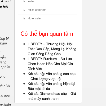
 2 tính
safes
ị hết
office cabinets
Hotel safe
Có thể bạn quan tâm
ông bị
" bầm
LIBERTY – Thương Hiệu Nội
Thất Cao Cấp, Mang Lại Không
i
Gian Sống Đẳng Cấp
uyển
LIBERTY Furniture – Sự Lựa
 vang
Chọn Hoàn Hảo Cho Mọi Gia
iữ phím
Đình Việt
Két sắt hộp văn phòng cao cấp
rong
– Chất lượng vượt trội
Két sắt hộp văn phòng hiện đại –
như két
Bảo mật tối đa
Két sắt Diamond cao cấp – Giá
sai quá
nhà máy cạnh tranh
oại khóa