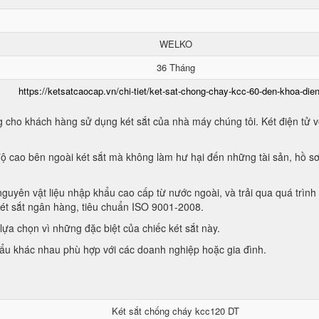
WELKO
36 Tháng
https://ketsatcaocap.vn/chi-tiet/ket-sat-chong-chay-kcc-60-den-khoa-dien
 cho khách hàng sử dụng két sắt của nhà máy chúng tôi. Két điện tử vớ
ộ cao bên ngoài két sắt mà không làm hư hại đến những tài sản, hồ sơ
guyên vật liệu nhập khẩu cao cấp từ nước ngoài, và trải qua quá trình
két sắt ngân hàng, tiêu chuẩn ISO 9001-2008.
ựa chọn vì những đặc biệt của chiếc két sắt này.
hẩu khác nhau phù hợp với các doanh nghiệp hoặc gia đình.
Két sắt chống cháy kcc120 DT