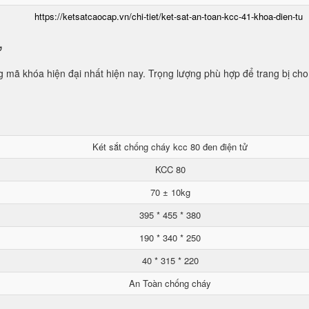
https://ketsatcaocap.vn/chi-tiet/ket-sat-an-toan-kcc-41-khoa-dien-tu
ử
mã khóa hiện đại nhất hiện nay. Trọng lượng phù hợp để trang bị cho
Két sắt chống cháy kcc 80 đen điện tử
KCC 80
70 ± 10kg
395 * 455 * 380
190 * 340 * 250
40 * 315 * 220
An Toàn chống cháy