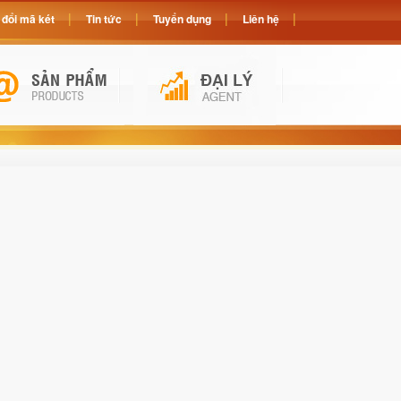
đổi mã két
Tin tức
Tuyển dụng
Liên hệ