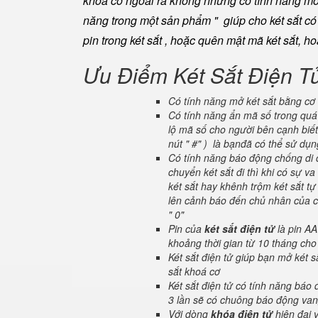
khoá cơ ngoài ra không những có tính năng mở 
năng trong một sản phẩm " giúp cho két sắt có đ
pin trong két sắt , hoặc quên mật mã két sắt, h
Ưu Điểm Két Sắt Điện T
Có tính năng mở két sắt bằng cơ 
Có tính năng ẩn mã số trong quá 
lộ mã số cho người bên cạnh biết
nút " #" ) là bạnđã có thể sử dụ
Có tính năng báo động chống di c
chuyển két sắt đi thì khi có sự 
két sắt hay khênh trộm két sắt tự
lên cảnh báo đến chủ nhân của ch
" 0"
Pin của
két sắt điện tử
là pin AA
khoảng thời gian từ 10 tháng cho
Két sắt điện tử giúp bạn mở két
sắt khoá cơ
Két sắt điện tử có tính năng báo
3 lần sẽ có chuông báo động van
Với dòng
khóa điện tử
hiện đại 