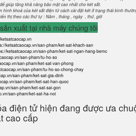
để giúp tăng khả năng bảo mật cao nhất cho két sắt.
 hình khoá của két sắt điện tử cách cài đặt két ở trạng thái bình thườ
ển thị theo các thứ tự : Năm , tháng , ngày , thứ, giờ
ản xuất tại nhà máy chúng tôi
//ketsatcaocap.vn
ps://ketsatcaocap.vn/san-pham/ket-sat-khach-san
ps://ketsatcaocap.vn/san-pham/ket-sat-ngan-hang-bemc
atcaocap.vn/san-pham/tu-ho-so
tcaocap.vn/san-pham/ket-sat-van-phong
satcaocap.vn/san-pham/tu-ho-so-chong-chay
ocap.vn/san-pham/ket-sat-gia-dinh
aocap.vn/san-pham/ket-sat-han-quoc
cap.vn/san-pham/ket-sat-sai-gon
ap.vn/san-pham/ket-sat-ha-noi
óa điện tử hiện đang được ưa ch
ắt cao cấp