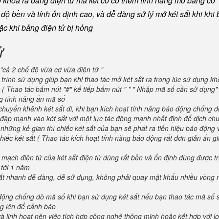
khoá ra bằng điện tử mà két có có thêm tính năng mở bằng cơ "
ộ bền và tính ổn định cao, và dễ dàng sử lý mở két sắt khi khi b
oặc khi bảng điện tử bị hỏng
ử
"cả 2 chế độ vừa cơ vừa điện tử "
trình sử dụng giúp bạn khi thao tác mở két sắt ra trong lúc sử dụng kh
 ( Thao tác bấm nút "#" kế tiếp bấm nút " * " Nhập mã số cần sử dụng
ng tính năng ẩn mã số
huyển khênh két sắt đi, khi bạn kích hoạt tính năng báo động chống d
va đập mạnh vào két sắt với một lực tác động mạnh nhất định để dịch ch
 những kẻ gian thì chiếc két sắt của bạn sẽ phát ra tiến hiệu báo động
iếc két sắt ( Thao tác kích hoạt tính năng báo động rất đơn giản ấn g
 mạch điện tử của két sắt điện tử dùng rất bền và ổn định dùng được t
 tới 1 năm
 sắt nhanh dễ dàng, dễ sử dụng, không phải quay mật khẩu nhiều vòng 
 động chống dò mã số khi bạn sử dụng két sắt nếu bạn thao tác mã số 
g lên để cảnh báo
và linh hoạt nên việc tích hợp công nghệ thông minh hoặc kết hợp với l