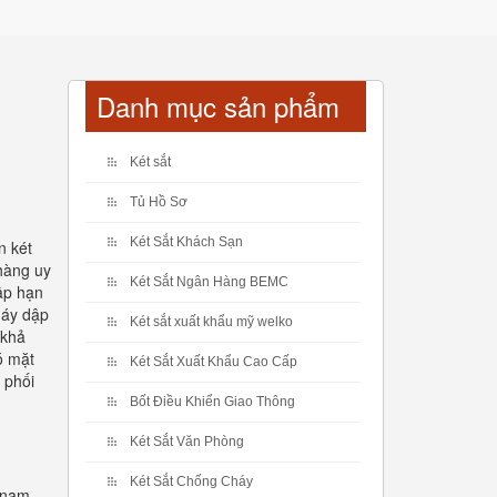
Danh mục sản phẩm
Két sắt
Tủ Hồ Sơ
Két Sắt Khách Sạn
n két
 hàng uy
Két Sắt Ngân Hàng BEMC
ập hạn
máy dập
Két sắt xuất khẩu mỹ welko
 khả
ó mặt
Két Sắt Xuất Khẩu Cao Cấp
 phối
Bốt Điều Khiển Giao Thông
Két Sắt Văn Phòng
Két Sắt Chống Cháy
 nam.