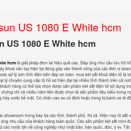
esun US 1080 E White hcm
un US 1080 E White hcm
hite hcm
là giải pháp đem lại hiệu quả cao. Đáp ứng nhu cầu lưu trữ hồ
áy khoá vân tay hiện tại đóng góp vào thành công của các đơn vị doa
ợc sử lý sơn tĩnh điện bền đẹp an toàn. mua két sắt khoá điện tử là l
ại lý chuyên cung cấp tủ hồ sơ hiện đại tại nhiều tỉnh thành trên cả nư
ể khách hàng có thể lựa chọn được sản phẩm két sắt điện tử sử dụng tr
ác chứng chỉ và nhiều năm liền được chọn là sản phẩm tiêu biểu trong n
g trầy xước bề mặt. Có chân cao su cố định hoặc trang bị bánh xe di đ
c showroom trưng bày tại các tỉnh, thành phố, thị xã. HIện nay tủ sắt 
áp ứng nhu cầu của khách hàng toàn quốc. Các sản phẩm két sắt mini đ
 từ các nước lớn về công nghiệp như nhật bản, hàn quốc, đức, ý vv. Tất 