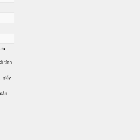
-tu
i tính
, giấy
 sản