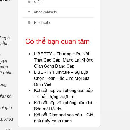
safes
office cabinets
Hotel safe
ông bị
Có thể bạn quan tâm
" bầm
LIBERTY – Thương Hiệu Nội
i
Thất Cao Cấp, Mang Lại Không
uyển
Gian Sống Đẳng Cấp
 vang
LIBERTY Furniture – Sự Lựa
iữ phím
Chọn Hoàn Hảo Cho Mọi Gia
Đình Việt
rong
Két sắt hộp văn phòng cao cấp
như két
– Chất lượng vượt trội
Két sắt hộp văn phòng hiện đại –
sai quá
Bảo mật tối đa
Két sắt Diamond cao cấp – Giá
oại khóa
nhà máy cạnh tranh