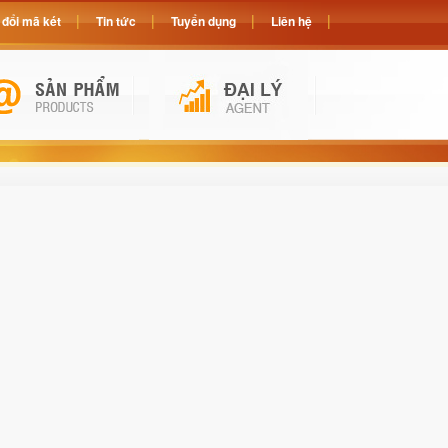
đổi mã két
Tin tức
Tuyển dụng
Liên hệ