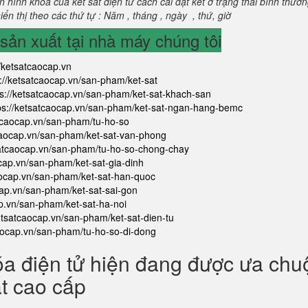
 hình khoá của két sắt điện tử cách cài đặt két ở trạng thái bình thườ
ển thị theo các thứ tự : Năm , tháng , ngày , thứ, giờ
ản xuất tại nhà máy chúng tôi
//ketsatcaocap.vn
s://ketsatcaocap.vn/san-pham/ket-sat
ps://ketsatcaocap.vn/san-pham/ket-sat-khach-san
ps://ketsatcaocap.vn/san-pham/ket-sat-ngan-hang-bemc
atcaocap.vn/san-pham/tu-ho-so
tcaocap.vn/san-pham/ket-sat-van-phong
satcaocap.vn/san-pham/tu-ho-so-chong-chay
ocap.vn/san-pham/ket-sat-gia-dinh
aocap.vn/san-pham/ket-sat-han-quoc
cap.vn/san-pham/ket-sat-sai-gon
ap.vn/san-pham/ket-sat-ha-noi
ketsatcaocap.vn/san-pham/ket-sat-dien-tu
caocap.vn/san-pham/tu-ho-so-di-dong
óa điện tử hiện đang được ưa ch
ắt cao cấp