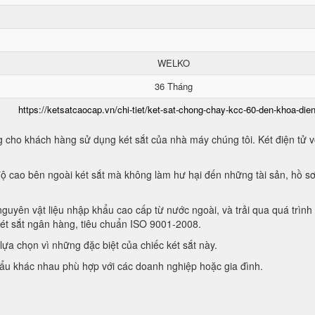
WELKO
36 Tháng
https://ketsatcaocap.vn/chi-tiet/ket-sat-chong-chay-kcc-60-den-khoa-dien
 cho khách hàng sử dụng két sắt của nhà máy chúng tôi. Két điện tử vớ
ộ cao bên ngoài két sắt mà không làm hư hại đến những tài sản, hồ sơ
guyên vật liệu nhập khẩu cao cấp từ nước ngoài, và trải qua quá trình
két sắt ngân hàng, tiêu chuẩn ISO 9001-2008.
ựa chọn vì những đặc biệt của chiếc két sắt này.
hẩu khác nhau phù hợp với các doanh nghiệp hoặc gia đình.