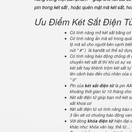
pin trong két sắt , hoặc quên mật mã két sắt, h
Ưu Điểm Két Sắt Điện T
Có tính năng mở két sắt bằng cơ 
Có tính năng ẩn mã số trong quá 
lộ mã số cho người bên cạnh biết
nút " #" ) là bạnđã có thể sử dụ
Có tính năng báo động chống di c
chuyển két sắt đi thì khi có sự 
két sắt hay khênh trộm két sắt tự
lên cảnh báo đến chủ nhân của ch
" 0"
Pin của
két sắt điện tử
là pin AA
khoảng thời gian từ 10 tháng cho
Két sắt điện tử giúp bạn mở két
sắt khoá cơ
Két sắt điện tử có tính năng báo
3 lần sẽ có chuông báo động van
Với dòng
khóa điện tử
hiện đại 
khác như: khóa vân tay, thẻ từ… 