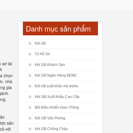
Danh mục sản phẩm
Két sắt
Tủ Hồ Sơ
 sơ tài
Két Sắt Khách Sạn
nh
ựa chọn
Két Sắt Ngân Hàng BEMC
ớc. nhà
Két sắt xuất khẩu mỹ welko
ong gia
gành.
Két Sắt Xuất Khẩu Cao Cấp
ộng.
Bốt Điều Khiển Giao Thông
văn
Két Sắt Văn Phòng
ược sản
cả với
Két Sắt Chống Cháy