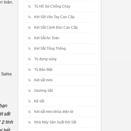
an toàn,
Tủ Hồ Sơ Chống Cháy
Két Sắt Vân Tay Cao Cấp
Két Sắt Cánh Đúc Cao Cấp
Két Sắt An Toàn
Két Sắt Tổng Thống
Tủ đựng súng
Tủ Bảo Mật
 Safes
Két sắt mini
Giường Sắt
Kệ sắt
 bạn
Két sắt mini khóa điện tử
t sắt
 2 tính
Nhà Máy Sản Xuất Két Sắt
ị hết