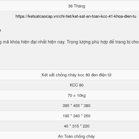
36 Tháng
https://ketsatcaocap.vn/chi-tiet/ket-sat-an-toan-kcc-41-khoa-dien-tu
ử
mã khóa hiện đại nhất hiện nay. Trọng lượng phù hợp để trang bị cho
Két sắt chống cháy kcc 80 đen điện tử
KCC 80
70 ± 10kg
395 * 455 * 380
190 * 340 * 250
40 * 315 * 220
An Toàn chống cháy