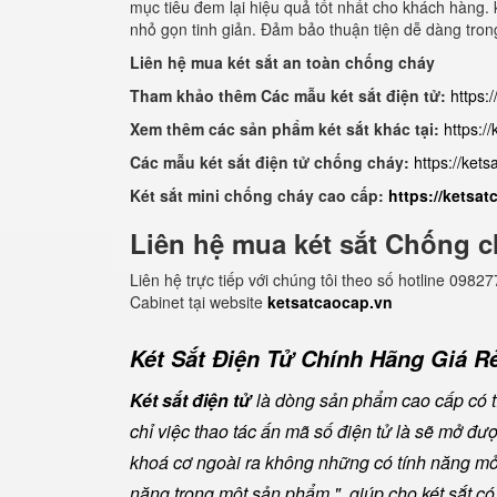
mục tiêu đem lại hiệu quả tốt nhất cho khách hàng. k
nhỏ gọn tinh giản. Đảm bảo thuận tiện dễ dàng tron
Liên hệ mua két sắt an toàn chống cháy
Tham khảo thêm Các mẫu két sắt điện tử:
https:
Xem thêm các sản phẩm két sắt khác tại:
https:/
Các mẫu két sắt điện tử chống cháy:
https://ket
Két sắt mini chống cháy cao cấp:
https://ketsa
Liên hệ mua két sắt Chống c
Liên hệ trực tiếp với chúng tôi theo số hotline 0
Cabinet tại website
ketsatcaocap.vn
Két Sắt Điện Tử Chính Hãng Giá Rẻ
Két sắt điện tử
là dòng sản phẩm cao cấp có tí
chỉ việc thao tác ấn mã số điện tử là sẽ mở đ
khoá cơ ngoài ra không những có tính năng mở 
năng trong một sản phẩm " giúp cho két sắt có đ