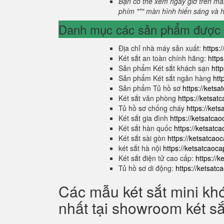
Bạn có thể xem ngày giờ trên màn
phím "*" màn hình hiển sáng và hi
Danh mục các sản phẩm được s
Địa chỉ nhà máy sản xuất:
https:
Két sắt an toàn chính hãng:
http
Sản phẩm Két sắt khách sạn
htt
Sản phẩm Két sắt ngân hàng
htt
Sản phẩm Tủ hồ sơ
https://kets
Két sắt văn phòng
https://ketsa
Tủ hồ sơ chống cháy
https://ket
Két sắt gia đình
https://ketsatca
Két sắt hàn quốc
https://ketsatc
Két sắt sài gòn
https://ketsatcao
két sắt hà nội
https://ketsatcaoc
Két sắt điện tử cao cấp:
https://
Tủ hồ sơ di động:
https://ketsat
Các mẫu két sắt mini kh
nhất tại showroom két s