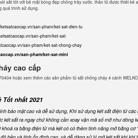
ét sắt tốt với bề mặt bóng đẹp chống trầy xước. thân tủ được thiết kế 
g quá trình sử dụng.
//ketsatcaocap.vn/san-pham/ket-sat-dien-tu
/ketsatcaocap.vn/san-pham/ket-sat
satcaocap.vn/san-pham/ket-sat-chong-chay
tcaocap.vn/san-pham/ket-sat-mini
háy cao cấp
982770404 hoặc xem thêm các sản phẩm tủ sắt chống cháy 4 cánh WELKO
 Tốt nhất 2021
nh bảo mật cao và dễ sử dụng, Khi sử dụng két sắt điện tử các
ược két sắt ra ngay chứ không cần xoay vặn mã số mở như dòng ké
khoá ra bằng điện tử mà két có có thêm tính năng mở bằng cơ "
ộ bền và tính ổn định cao, và dễ dàng sử lý mở két sắt khi khi b