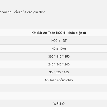
p với nhu cầu của các gia đình.
Két Sắt An Toàn KCC 41 khóa điện tử
KCC 41 DT
40 ± 10kg
395 * 410 * 350
240 * 340 * 240
30 * 325 * 185
An Toàn chống cháy
WELKO