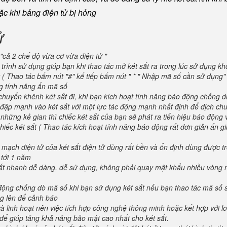
oặc khi bảng điện tử bị hỏng
ử
"cả 2 chế độ vừa cơ vừa điện tử "
trình sử dụng giúp bạn khi thao tác mở két sắt ra trong lúc sử dụng kh
 ( Thao tác bấm nút "#" kế tiếp bấm nút " * " Nhập mã số cần sử dụng
ng tính năng ẩn mã số
huyển khênh két sắt đi, khi bạn kích hoạt tính năng báo động chống d
va đập mạnh vào két sắt với một lực tác động mạnh nhất định để dịch ch
 những kẻ gian thì chiếc két sắt của bạn sẽ phát ra tiến hiệu báo động
iếc két sắt ( Thao tác kích hoạt tính năng báo động rất đơn giản ấn g
 mạch điện tử của két sắt điện tử dùng rất bền và ổn định dùng được t
 tới 1 năm
 sắt nhanh dễ dàng, dễ sử dụng, không phải quay mật khẩu nhiều vòng 
 động chống dò mã số khi bạn sử dụng két sắt nếu bạn thao tác mã số 
g lên để cảnh báo
và linh hoạt nên việc tích hợp công nghệ thông minh hoặc kết hợp với l
để giúp tăng khả năng bảo mật cao nhất cho két sắt.