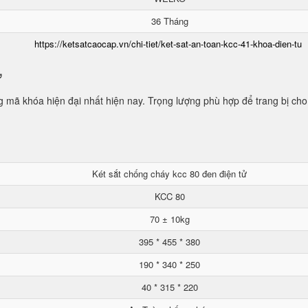
36 Tháng
https://ketsatcaocap.vn/chi-tiet/ket-sat-an-toan-kcc-41-khoa-dien-tu
ử
mã khóa hiện đại nhất hiện nay. Trọng lượng phù hợp để trang bị cho
Két sắt chống cháy kcc 80 đen điện tử
KCC 80
70 ± 10kg
395 * 455 * 380
190 * 340 * 250
40 * 315 * 220