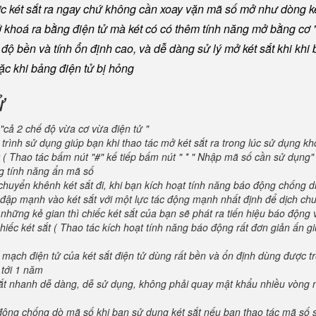
ược két sắt ra ngay chứ không cần xoay vặn mã số mở như dòng ké
khoá ra bằng điện tử mà két có có thêm tính năng mở bằng cơ "
ộ bền và tính ổn định cao, và dễ dàng sử lý mở két sắt khi khi b
oặc khi bảng điện tử bị hỏng
ử
"cả 2 chế độ vừa cơ vừa điện tử "
trình sử dụng giúp bạn khi thao tác mở két sắt ra trong lúc sử dụng kh
 ( Thao tác bấm nút "#" kế tiếp bấm nút " * " Nhập mã số cần sử dụng
ng tính năng ẩn mã số
huyển khênh két sắt đi, khi bạn kích hoạt tính năng báo động chống d
va đập mạnh vào két sắt với một lực tác động mạnh nhất định để dịch ch
 những kẻ gian thì chiếc két sắt của bạn sẽ phát ra tiến hiệu báo động
iếc két sắt ( Thao tác kích hoạt tính năng báo động rất đơn giản ấn g
 mạch điện tử của két sắt điện tử dùng rất bền và ổn định dùng được t
 tới 1 năm
 sắt nhanh dễ dàng, dễ sử dụng, không phải quay mật khẩu nhiều vòng 
 động chống dò mã số khi bạn sử dụng két sắt nếu bạn thao tác mã số 