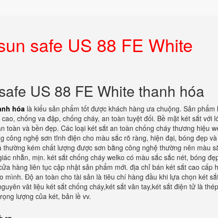
esun safe US 88 FE White
 safe US 88 FE White thanh hóa
hanh hóa
là kiểu sản phẩm tốt được khách hàng ưa chuộng. Sản phẩm 
 cao, chống va đập, chống cháy, an toàn tuyệt đối. Bề mặt két sắt với l
n toàn và bền đẹp. Các loại két sắt an toàn chống cháy thương hiệu w
 công nghệ sơn tĩnh điện cho màu sắc rõ ràng, hiện đại, bóng đẹp và
 giả thường kém chất lượng được sơn bằng công nghệ thường nên màu 
m giác nhẵn, mịn. két sắt chống cháy welko có màu sắc sắc nét, bóng đẹ
cửa hàng liên tục cập nhật sản phẩm mới. địa chỉ bán két sắt cao cấp 
o mình. Độ an toàn cho tài sản là tiêu chí hàng đầu khi lựa chọn két sắ
nguyên vât liệu két sắt chống cháy,két sắt vân tay,két sắt điện tử là thé
rọng lượng của két, bản lề vv.