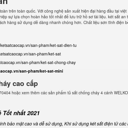
àn
toàn trên toàn quốc. Với công nghệ sản xuất hiện đại hàng đầu tại việt
ệp sự lựa chọn hoàn hảo tốt nhất để lưu trữ hồ sơ tài liệu. két sắt an 
khách hàng sử dụng dễ dàng nhanh chóng hơn. Chất liệu sơn tĩnh điện b
//ketsatcaocap.vn/san-pham/ket-sat-dien-tu
/ketsatcaocap.vn/san-pham/ket-sat
satcaocap.vn/san-pham/ket-sat-chong-chay
tcaocap.vn/san-pham/ket-sat-mini
háy cao cấp
982770404 hoặc xem thêm các sản phẩm tủ sắt chống cháy 4 cánh WELKO
 Tốt nhất 2021
nh bảo mật cao và dễ sử dụng, Khi sử dụng két sắt điện tử các