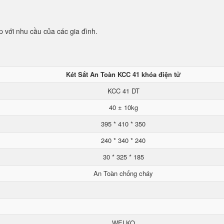
p với nhu cầu của các gia đình.
Két Sắt An Toàn KCC 41 khóa điện tử
KCC 41 DT
40 ± 10kg
395 * 410 * 350
240 * 340 * 240
30 * 325 * 185
An Toàn chống cháy
WELKO