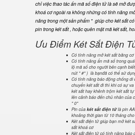
chỉ việc thao tác ấn mã số điện tử là sẽ mở đ
khoá cơ ngoài ra không những có tính năng mở 
năng trong một sản phẩm " giúp cho két sắt có đ
pin trong két sắt , hoặc quên mật mã két sắt, h
Ưu Điểm Két Sắt Điện T
Có tính năng mở két sắt bằng cơ 
Có tính năng ẩn mã số trong quá 
lộ mã số cho người bên cạnh biết
nút " #" ) là bạnđã có thể sử dụ
Có tính năng báo động chống di c
chuyển két sắt đi thì khi có sự 
két sắt hay khênh trộm két sắt tự
lên cảnh báo đến chủ nhân của ch
" 0"
Pin của
két sắt điện tử
là pin AA
khoảng thời gian từ 10 tháng cho
Két sắt điện tử giúp bạn mở két
sắt khoá cơ
Két sắt điện tử có tính năng báo