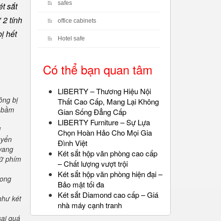
safes
t sắt
 2 tính
office cabinets
ị hết
Hotel safe
Có thể bạn quan tâm
LIBERTY – Thương Hiệu Nội
ông bị
Thất Cao Cấp, Mang Lại Không
" bầm
Gian Sống Đẳng Cấp
LIBERTY Furniture – Sự Lựa
i
Chọn Hoàn Hảo Cho Mọi Gia
uyển
Đình Việt
 vang
Két sắt hộp văn phòng cao cấp
iữ phím
– Chất lượng vượt trội
Két sắt hộp văn phòng hiện đại –
rong
Bảo mật tối đa
Két sắt Diamond cao cấp – Giá
như két
nhà máy cạnh tranh
sai quá