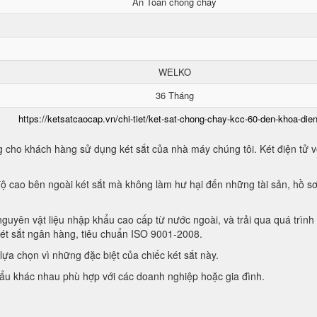
An Toàn chống cháy
WELKO
36 Tháng
https://ketsatcaocap.vn/chi-tiet/ket-sat-chong-chay-kcc-60-den-khoa-dien
 cho khách hàng sử dụng két sắt của nhà máy chúng tôi. Két điện tử vớ
ộ cao bên ngoài két sắt mà không làm hư hại đến những tài sản, hồ sơ
guyên vật liệu nhập khẩu cao cấp từ nước ngoài, và trải qua quá trình
két sắt ngân hàng, tiêu chuẩn ISO 9001-2008.
ựa chọn vì những đặc biệt của chiếc két sắt này.
hẩu khác nhau phù hợp với các doanh nghiệp hoặc gia đình.