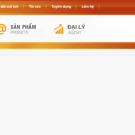
đổi mã két
Tin tức
Tuyển dụng
Liên hệ