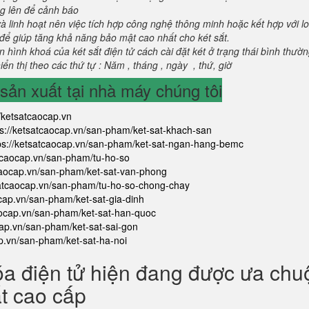
g lên để cảnh báo
và linh hoạt nên việc tích hợp công nghệ thông minh hoặc kết hợp với l
để giúp tăng khả năng bảo mật cao nhất cho két sắt.
 hình khoá của két sắt điện tử cách cài đặt két ở trạng thái bình thườ
ển thị theo các thứ tự : Năm , tháng , ngày , thứ, giờ
ản xuất tại nhà máy chúng tôi
//ketsatcaocap.vn
ps://ketsatcaocap.vn/san-pham/ket-sat-khach-san
ps://ketsatcaocap.vn/san-pham/ket-sat-ngan-hang-bemc
atcaocap.vn/san-pham/tu-ho-so
tcaocap.vn/san-pham/ket-sat-van-phong
satcaocap.vn/san-pham/tu-ho-so-chong-chay
ocap.vn/san-pham/ket-sat-gia-dinh
aocap.vn/san-pham/ket-sat-han-quoc
cap.vn/san-pham/ket-sat-sai-gon
ap.vn/san-pham/ket-sat-ha-noi
óa điện tử hiện đang được ưa ch
ắt cao cấp