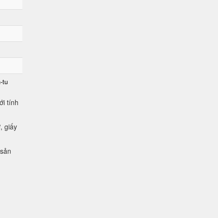
-tu
i tính
, giấy
 sản