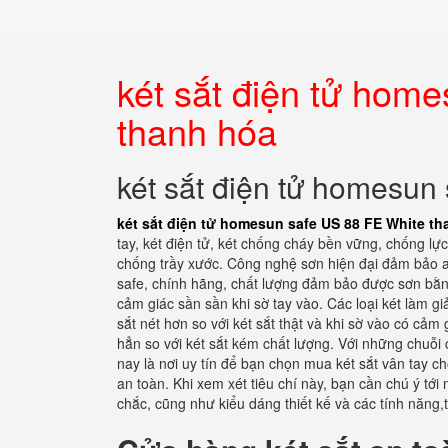
két sắt điện tử hom
thanh hóa
két sắt điện tử homesun
két sắt điện tử homesun safe US 88 FE White t
tay, két điện tử, két chống cháy bền vững, chống lực
chống trầy xước. Công nghệ sơn hiện đại đảm bảo a
safe, chính hãng, chất lượng đảm bảo được sơn bằng
cảm giác sần sần khi sờ tay vào. Các loại két làm
sắt nét hơn so với két sắt thật và khi sờ vào có cả
hẳn so với két sắt kém chất lượng. Với những chuỗi 
nay là nơi uy tín để bạn chọn mua két sắt vân tay ch
an toàn. Khi xem xét tiêu chí này, bạn cần chú ý tới 
chắc, cũng như kiểu dáng thiết kế và các tính năng,t