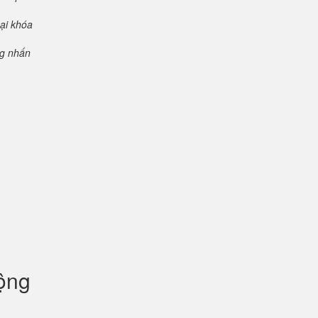
oại khóa
ng nhấn
uộng