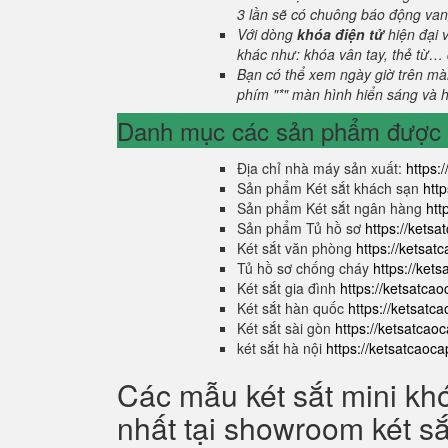
3 lần sẽ có chuông báo động van
Với dòng
khóa điện tử
hiện đại 
khác như: khóa vân tay, thẻ từ… 
Bạn có thể xem ngày giờ trên màn
phím "*" màn hình hiển sáng và hi
Danh mục các sản phẩm được s
Địa chỉ nhà máy sản xuất:
https:
Sản phẩm Két sắt khách sạn
htt
Sản phẩm Két sắt ngân hàng
htt
Sản phẩm Tủ hồ sơ
https://kets
Két sắt văn phòng
https://ketsa
Tủ hồ sơ chống cháy
https://ket
Két sắt gia đình
https://ketsatca
Két sắt hàn quốc
https://ketsatc
Két sắt sài gòn
https://ketsatcao
két sắt hà nội
https://ketsatcaoc
Các mẫu két sắt mini kh
nhất tại showroom két s