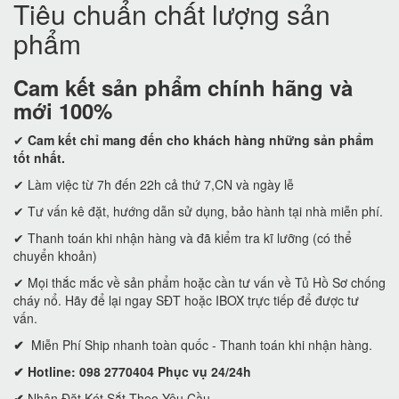
Tiêu chuẩn chất lượng sản
phẩm
Cam kết
sản phẩm chính hãng và
mới 100%
✔
Cam kết
chỉ mang đến cho khách hàng những sản phẩm
tốt nhất.
✔ Làm việc từ 7h đến 22h cả thứ 7,CN và ngày lễ
✔ Tư vấn kê đặt, hướng dẫn sử dụng, bảo hành tại nhà miễn phí.
✔ Thanh toán khi nhận hàng và đã kiểm tra kĩ lưỡng (có thể
chuyển khoản)
✔ Mọi thắc mắc về sản phẩm hoặc cần tư vấn về Tủ Hồ Sơ chống
cháy nổ. Hãy để lại ngay SĐT hoặc IBOX trực tiếp để được tư
vấn.
✔
Miễn Phí Ship nhanh toàn quốc - Thanh toán khi nhận hàng.
✔ Hotline: 098 2770404 Phục vụ 24/24h
✔
Nhận Đặt Két Sắt Theo Yêu Cầu.