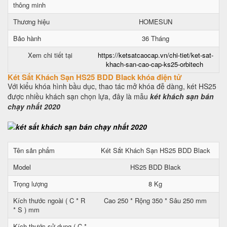
thông minh
Thương hiệu
HOMESUN
Bảo hành
36 Tháng
Xem chi tiết tại
https://ketsatcaocap.vn/chi-tiet/ket-sat-
khach-san-cao-cap-ks25-orbitech
Két Sắt Khách Sạn HS25 BDD Black khóa điện tử
Với kiểu khóa hình bầu dục, thao tác mở khóa đễ dàng, két HS25
được nhiều khách sạn chọn lựa, đây là mẫu
két khách sạn bán
chạy nhất 2020
Tên sản phẩm
Két Sắt Khách Sạn HS25 BDD Black
Model
HS25 BDD Black
Trọng lượng
8 Kg
Kích thước ngoài ( C * R
Cao 250 * Rộng 350 * Sâu 250 mm
* S ) mm
Kích thước sử dụng ( C *