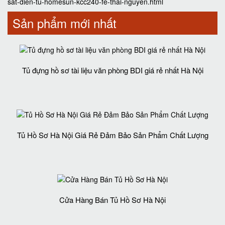
sat-dien-tu-homesun-kcc240-fe-thai-nguyen.html
Sản phẩm mới nhất
Tủ đựng hồ sơ tài liệu văn phòng BDI giá rẻ nhất Hà Nội
Tủ Hồ Sơ Hà Nội Giá Rẻ Đảm Bảo Sản Phẩm Chất Lượng‎
Cửa Hàng Bán Tủ Hồ Sơ Hà Nội