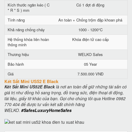
Kích thước ngăn kéo ( C
Có 1 đợt di động
* R * S ) mm
Tính năng
An toàn + Chống trộm đập khoan phá
Khả năng chống cháy
1000 - 1200°C
Hệ thống khóa liên hoàn
Khóa điện tử cao cấp
thông minh
Thương hiệu
WELKO Safes
Bảo hành
05 Year
Giá
7.500.000 VNĐ
Két Sắt Mini US52 E Black
Két Sắt Mini US52E Black
là nơi an toàn để giữ những tài sản có
giá trị như đồng hồ sang trọng, đồ trang sức, điện thoại di động,
tài liệu, giấy tờ khác của bạn. Gọi cho chúng tôi qua Hotline 0982
770 404 để được tư vấn két sắt chính hãng
WELKO.
#SafesLuxuryHomeSafes