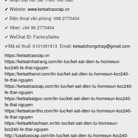
✔
Website:
www.ketsatcaocap.vn
✔ Điện thoại văn phòng: 098 2770404
✔ Viber: +84 98 2770404
✔ WeChat ID: FactorySafes
✔Mã số thuế: 0101391913
Email:
ketsatchongchay@gmail.com
https://ketsatcaocap.vn
https://ketsatnhatrang.com/tin-tuc/ket-sat-dien-tu-homesun-
kcc240-fe-thai-nguyen
https://ketsathanoi.com/tin-tuc/ket-sat-dien-tu-homesun-kcc240-
fe-thai-nguyen
https://ketsatcaocap.com/tin-tuc/ket-sat-dien-tu-homesun-kcc240-
fe-thai-nguyen
https://ketsatsaigon.com/tin-tuc/ket-sat-dien-tu-homesun-kcc240-
fe-thai-nguyen
https://ketsatcantho.com/tin-tuc/ket-sat-dien-tu-homesun-kcc240-
fe-thai-nguyen
https://ketsatkhachsan.vn/tin-tuc/ket-sat-dien-tu-homesun-
kcc240-fe-thai-nguyen
http://tusatcaocap.com/tin-tuc/ket-sat-dien-tu-homesun-kcc240-