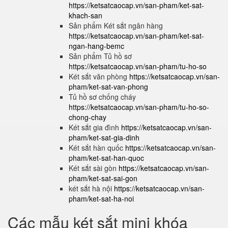
https://ketsatcaocap.vn/san-pham/ket-sat-
khach-san
Sản phẩm Két sắt ngân hàng
https://ketsatcaocap.vn/san-pham/ket-sat-
ngan-hang-bemc
Sản phẩm Tủ hồ sơ
https://ketsatcaocap.vn/san-pham/tu-ho-so
Két sắt văn phòng
https://ketsatcaocap.vn/san-
pham/ket-sat-van-phong
Tủ hồ sơ chống cháy
https://ketsatcaocap.vn/san-pham/tu-ho-so-
chong-chay
Két sắt gia đình
https://ketsatcaocap.vn/san-
pham/ket-sat-gia-dinh
Két sắt hàn quốc
https://ketsatcaocap.vn/san-
pham/ket-sat-han-quoc
Két sắt sài gòn
https://ketsatcaocap.vn/san-
pham/ket-sat-sai-gon
két sắt hà nội
https://ketsatcaocap.vn/san-
pham/ket-sat-ha-noi
Các mẫu két sắt mini khóa