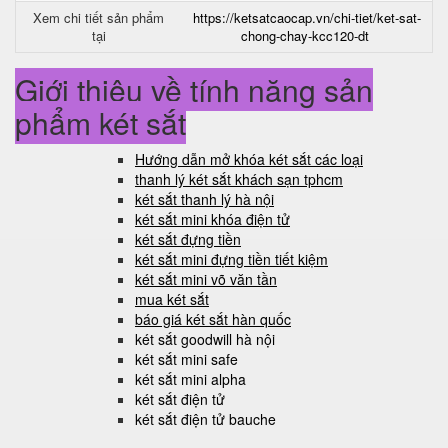
Xem chi tiết sản phẩm
https://ketsatcaocap.vn/chi-tiet/ket-sat-
tại
chong-chay-kcc120-dt
Giới thiệu về tính năng sản
phẩm két sắt
Hướng dẫn mở khóa két sắt các loại
thanh lý két sắt khách sạn tphcm
két sắt thanh lý hà nội
két sắt mini khóa điện tử
két sắt đựng tiền
két sắt mini đựng tiền tiết kiệm
két sắt mini võ văn tần
mua két sắt
báo giá két sắt hàn quốc
két sắt goodwill hà nội
két sắt mini safe
két sắt mini alpha
két sắt điện tử
két sắt điện tử bauche