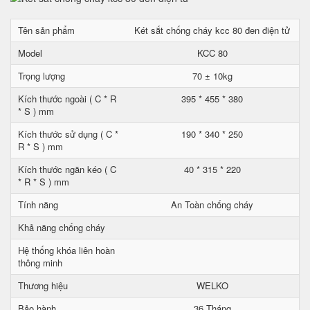
Tên sản phẩm
Két sắt chống cháy kcc 80 đen điện tử
Model
KCC 80
Trọng lượng
70 ± 10kg
Kích thước ngoài ( C * R
395 * 455 * 380
* S ) mm
Kích thước sử dụng ( C *
190 * 340 * 250
R * S ) mm
Kích thước ngăn kéo ( C
40 * 315 * 220
* R * S ) mm
Tính năng
An Toàn chống cháy
Khả năng chống cháy
Hệ thống khóa liên hoàn
thông minh
Thương hiệu
WELKO
Bảo hành
36 Tháng