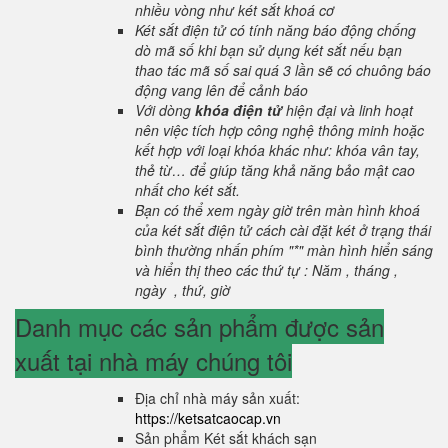
nhiều vòng như két sắt khoá cơ
Két sắt điện tử có tính năng báo động chống
dò mã số khi bạn sử dụng két sắt nếu bạn
thao tác mã số sai quá 3 lần sẽ có chuông báo
động vang lên để cảnh báo
Với dòng
khóa điện tử
hiện đại và linh hoạt
nên việc tích hợp công nghệ thông minh hoặc
kết hợp với loại khóa khác như: khóa vân tay,
thẻ từ… để giúp tăng khả năng bảo mật cao
nhất cho két sắt.
Bạn có thể xem ngày giờ trên màn hình khoá
của két sắt điện tử cách cài đặt két ở trạng thái
bình thường nhấn phím "*" màn hình hiển sáng
và hiển thị theo các thứ tự : Năm , tháng ,
ngày , thứ, giờ
Danh mục các sản phẩm được sản
xuất tại nhà máy chúng tôi
Địa chỉ nhà máy sản xuất:
https://ketsatcaocap.vn
Sản phẩm Két sắt khách sạn