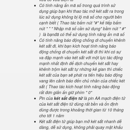
Có tính năng ẩn mã số trong quá trình sử
dụng giúp bạn khi thao tác mở két sắt ra trong
lúc sử dụng không bị lộ mã số cho người bên
cạnh biết ( Thao tác bấm nút "#" kế tiếp bấm
nút " * " Nhập mã số cần sử dụng" bầm nút " #"
) là bạnđã có thể sử dụng tính năng ẩn mã số
Có tính năng báo động chống di chuyển khênh
két sắt đi, khi bạn kích hoạt tính năng báo
động chống di chuyển két sắt đi thì khi có sự
va đập mạnh vào két sắt với một lực tác động
mạnh nhất định để dịch chuyển két sắt hay
khênh trộm két sắt tự những kẻ gian thì chiếc
két sắt của bạn sẽ phát ra tiến hiệu báo động
vang lên cảnh báo đến chủ nhân của chiếc két
sắt ( Thao tác kích hoạt tính năng báo động
rất đơn giản ấn giữ phím " 0"
Pin của
két sắt điện tử
là pin AA mạch điện tử
của két sắt điện tử dùng rất bền và ổn định
dùng được trong khoảng thời gian từ 10 tháng
cho tới 1 năm
Két sắt điện tử giúp bạn mở két sắt nhanh dễ
dàng, dễ sử dụng, không phải quay mật khẩu