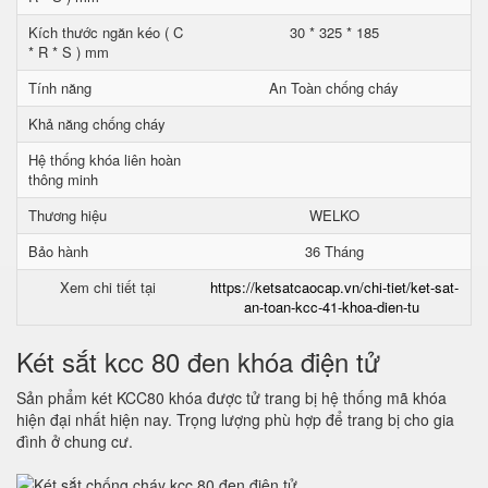
Kích thước ngăn kéo ( C
30 * 325 * 185
* R * S ) mm
Tính năng
An Toàn chống cháy
Khả năng chống cháy
Hệ thống khóa liên hoàn
thông minh
Thương hiệu
WELKO
Bảo hành
36 Tháng
Xem chi tiết tại
https://ketsatcaocap.vn/chi-tiet/ket-sat-
an-toan-kcc-41-khoa-dien-tu
Két sắt kcc 80 đen khóa điện tử
Sản phẩm két KCC80 khóa được tử trang bị hệ thống mã khóa
hiện đại nhất hiện nay. Trọng lượng phù hợp để trang bị cho gia
đình ở chung cư.