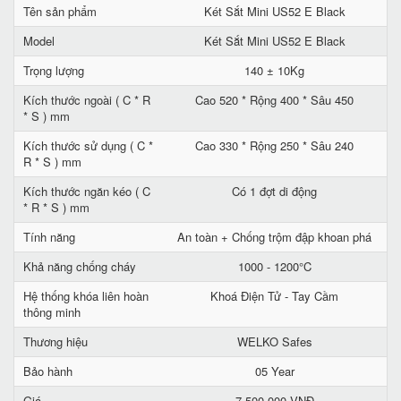
Tên sản phẩm
Két Sắt Mini US52 E Black
Model
Két Sắt Mini US52 E Black
Trọng lượng
140 ± 10Kg
Kích thước ngoài ( C * R
Cao 520 * Rộng 400 * Sâu 450
* S ) mm
Kích thước sử dụng ( C *
Cao 330 * Rộng 250 * Sâu 240
R * S ) mm
Kích thước ngăn kéo ( C
Có 1 đợt di động
* R * S ) mm
Tính năng
An toàn + Chống trộm đập khoan phá
Khả năng chống cháy
1000 - 1200°C
Hệ thống khóa liên hoàn
Khoá Điện Tử - Tay Cầm
thông minh
Thương hiệu
WELKO Safes
Bảo hành
05 Year
Giá
7.500.000 VNĐ