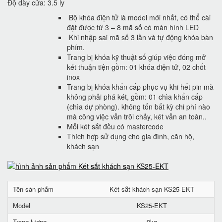
Độ dày cửa: 3.5 ly
Bộ khóa điện tử là model mới nhất, có thể cài
đặt được từ 3 – 8 mã số có màn hình LED
Khi nhập sai mã số 3 lần và tự động khóa bàn
phím.
Trang bị khóa kỹ thuật số giúp việc đóng mở
két thuận tiện gồm: 01 khóa điện tử, 02 chốt
inox
Trang bị khóa khẩn cấp phục vụ khi hết pin mà
không phải phá két, gồm: 01 chìa khẩn cấp
(chìa dự phòng). không tốn bất kỳ chi phí nào
mà công việc vẫn trôi chảy, két vẫn an toàn..
Mỗi két sắt đều có mastercode
Thích hợp sử dụng cho gia đình, căn hộ,
khách sạn
Tên sản phẩm
Két sắt khách sạn KS25-EKT
Model
KS25-EKT
Trọng lượng
9kg