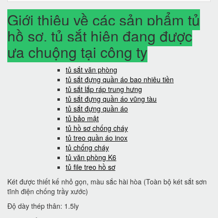
Giới thiệu về các sản phẩm tủ
hồ sơ, tủ sắt hiện đang được
ưa chuộng tại công ty
tủ sắt văn phòng
tủ sắt đựng quần áo bao nhiêu tiền
tủ sắt lắp ráp trung hưng
tủ sắt đựng quần áo vũng tàu
tủ sắt đựng quần áo
tủ bảo mật
tủ hồ sơ chống cháy
tủ treo quần áo inox
tủ chống cháy
tủ văn phòng K6
tủ file treo hồ sơ
Két được thiết kế nhỏ gọn, màu sắc hài hòa (Toàn bộ két sắt sơn
tĩnh điện chống trầy xước)
Độ dày thép thân: 1.5ly