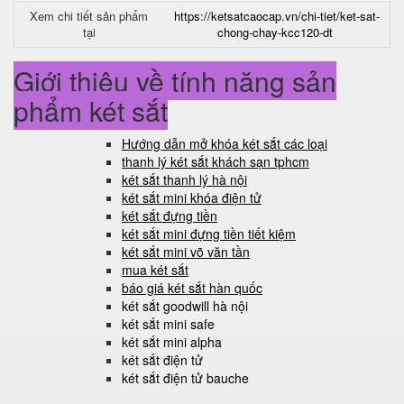
Xem chi tiết sản phẩm
https://ketsatcaocap.vn/chi-tiet/ket-sat-
tại
chong-chay-kcc120-dt
Giới thiệu về tính năng sản
phẩm két sắt
Hướng dẫn mở khóa két sắt các loại
thanh lý két sắt khách sạn tphcm
két sắt thanh lý hà nội
két sắt mini khóa điện tử
két sắt đựng tiền
két sắt mini đựng tiền tiết kiệm
két sắt mini võ văn tần
mua két sắt
báo giá két sắt hàn quốc
két sắt goodwill hà nội
két sắt mini safe
két sắt mini alpha
két sắt điện tử
két sắt điện tử bauche