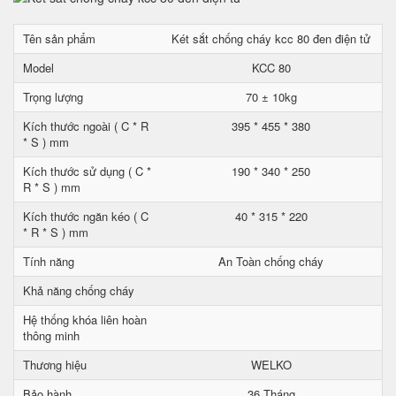
Tên sản phẩm
Két sắt chống cháy kcc 80 đen điện tử
Model
KCC 80
Trọng lượng
70 ± 10kg
Kích thước ngoài ( C * R
395 * 455 * 380
* S ) mm
Kích thước sử dụng ( C *
190 * 340 * 250
R * S ) mm
Kích thước ngăn kéo ( C
40 * 315 * 220
* R * S ) mm
Tính năng
An Toàn chống cháy
Khả năng chống cháy
Hệ thống khóa liên hoàn
thông minh
Thương hiệu
WELKO
Bảo hành
36 Tháng