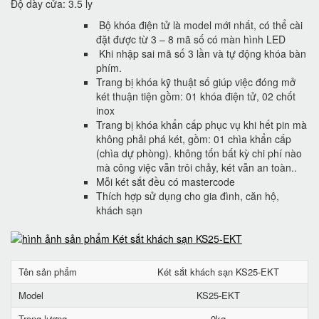
Độ dày cửa: 3.5 ly
Bộ khóa điện tử là model mới nhất, có thể cài
đặt được từ 3 – 8 mã số có màn hình LED
Khi nhập sai mã số 3 lần và tự động khóa bàn
phím.
Trang bị khóa kỹ thuật số giúp việc đóng mở
két thuận tiện gồm: 01 khóa điện tử, 02 chốt
inox
Trang bị khóa khẩn cấp phục vụ khi hết pin mà
không phải phá két, gồm: 01 chìa khẩn cấp
(chìa dự phòng). không tốn bất kỳ chi phí nào
mà công việc vẫn trôi chảy, két vẫn an toàn..
Mỗi két sắt đều có mastercode
Thích hợp sử dụng cho gia đình, căn hộ,
khách sạn
Tên sản phẩm
Két sắt khách sạn KS25-EKT
Model
KS25-EKT
Trọng lượng
9kg