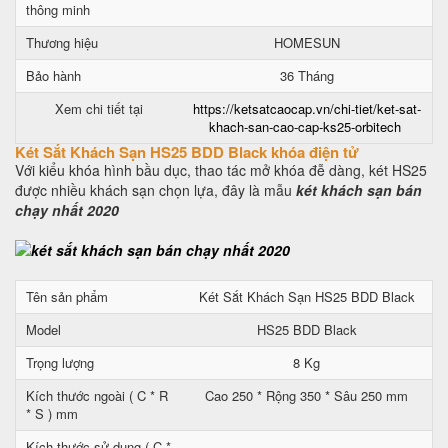
thông minh
Thương hiệu
HOMESUN
Bảo hành
36 Tháng
Xem chi tiết tại
https://ketsatcaocap.vn/chi-tiet/ket-sat-
khach-san-cao-cap-ks25-orbitech
Két Sắt Khách Sạn HS25 BDD Black khóa điện tử
Với kiểu khóa hình bầu dục, thao tác mở khóa đễ dàng, két HS25
được nhiều khách sạn chọn lựa, đây là mẫu
két khách sạn bán
chạy nhất 2020
Tên sản phẩm
Két Sắt Khách Sạn HS25 BDD Black
Model
HS25 BDD Black
Trọng lượng
8 Kg
Kích thước ngoài ( C * R
Cao 250 * Rộng 350 * Sâu 250 mm
* S ) mm
Kích thước sử dụng ( C *