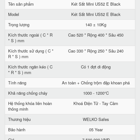
Tên sản phẩm
Két Sắt Mini US52 E Black
Model
Két Sắt Mini US52 E Black
Trọng lượng
140 ± 10Kg
Kích thước ngoài ( C * R
Cao 520 * Rộng 400 * Sâu 450
* S ) mm
Kích thước sử dụng ( C *
Cao 330 * Rộng 250 * Sâu 240
R * S ) mm
Kích thước ngăn kéo ( C
Có 1 đợt di động
* R * S ) mm
Tính năng
An toàn + Chống trộm đập khoan phá
Khả năng chống cháy
1000 - 1200°C
Hệ thống khóa liên hoàn
Khoá Điện Tử - Tay Cầm
thông minh
Thương hiệu
WELKO Safes
Bảo hành
05 Year
Giá
7.500.000 VNĐ