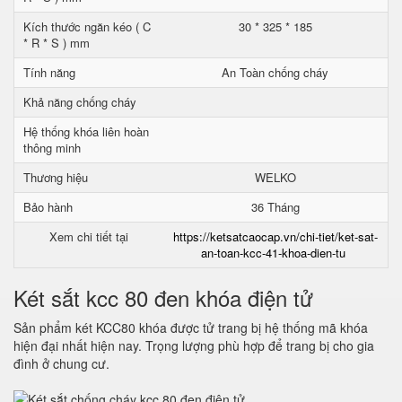
Kích thước ngăn kéo ( C
30 * 325 * 185
* R * S ) mm
Tính năng
An Toàn chống cháy
Khả năng chống cháy
Hệ thống khóa liên hoàn
thông minh
Thương hiệu
WELKO
Bảo hành
36 Tháng
Xem chi tiết tại
https://ketsatcaocap.vn/chi-tiet/ket-sat-
an-toan-kcc-41-khoa-dien-tu
Két sắt kcc 80 đen khóa điện tử
Sản phẩm két KCC80 khóa được tử trang bị hệ thống mã khóa
hiện đại nhất hiện nay. Trọng lượng phù hợp để trang bị cho gia
đình ở chung cư.