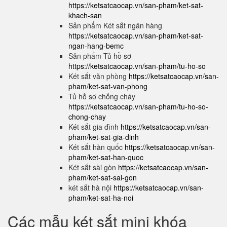
https://ketsatcaocap.vn/san-pham/ket-sat-
khach-san
Sản phẩm Két sắt ngân hàng
https://ketsatcaocap.vn/san-pham/ket-sat-
ngan-hang-bemc
Sản phẩm Tủ hồ sơ
https://ketsatcaocap.vn/san-pham/tu-ho-so
Két sắt văn phòng
https://ketsatcaocap.vn/san-
pham/ket-sat-van-phong
Tủ hồ sơ chống cháy
https://ketsatcaocap.vn/san-pham/tu-ho-so-
chong-chay
Két sắt gia đình
https://ketsatcaocap.vn/san-
pham/ket-sat-gia-dinh
Két sắt hàn quốc
https://ketsatcaocap.vn/san-
pham/ket-sat-han-quoc
Két sắt sài gòn
https://ketsatcaocap.vn/san-
pham/ket-sat-sai-gon
két sắt hà nội
https://ketsatcaocap.vn/san-
pham/ket-sat-ha-noi
Các mẫu két sắt mini khóa