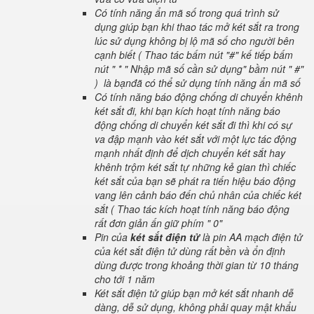
Có tính năng ẩn mã số trong quá trình sử
dụng giúp bạn khi thao tác mở két sắt ra trong
lúc sử dụng không bị lộ mã số cho người bên
cạnh biết ( Thao tác bấm nút "#" kế tiếp bấm
nút " * " Nhập mã số cần sử dụng" bầm nút " #"
) là bạnđã có thể sử dụng tính năng ẩn mã số
Có tính năng báo động chống di chuyển khênh
két sắt đi, khi bạn kích hoạt tính năng báo
động chống di chuyển két sắt đi thì khi có sự
va đập mạnh vào két sắt với một lực tác động
mạnh nhất định để dịch chuyển két sắt hay
khênh trộm két sắt tự những kẻ gian thì chiếc
két sắt của bạn sẽ phát ra tiến hiệu báo động
vang lên cảnh báo đến chủ nhân của chiếc két
sắt ( Thao tác kích hoạt tính năng báo động
rất đơn giản ấn giữ phím " 0"
Pin của
két sắt điện tử
là pin AA mạch điện tử
của két sắt điện tử dùng rất bền và ổn định
dùng được trong khoảng thời gian từ 10 tháng
cho tới 1 năm
Két sắt điện tử giúp bạn mở két sắt nhanh dễ
dàng, dễ sử dụng, không phải quay mật khẩu