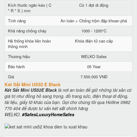
Kích thước ngăn kéo ( C
Có 1 đợt di động
* R * S ) mm
Tính năng
An toàn + Chống trộm đập khoan phá
Khả năng chống cháy
1000 - 1200°C
Hệ thống khóa liên hoàn
Khóa điện tử cao cấp
thông minh
Thương hiệu
WELKO Safes
Bảo hành
05 Year
Giá
7.500.000 VNĐ
Két Sắt Mini US52 E Black
Két Sắt Mini US52E Black
là nơi an toàn để giữ những tài sản có
giá trị như đồng hồ sang trọng, đồ trang sức, điện thoại di động,
tài liệu, giấy tờ khác của bạn. Gọi cho chúng tôi qua Hotline 0982
770 404 để được tư vấn két sắt chính hãng
WELKO.
#SafesLuxuryHomeSafes