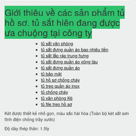
Giới thiệu về các sản phẩm tủ
hồ sơ, tủ sắt hiện đang được
ưa chuộng tại công ty
tủ sắt văn phòng
tủ sắt đựng quần áo bao nhiêu tiền
tủ sắt lắp ráp trung hưng
tủ sắt đựng quần áo vũng tàu
tủ sắt đựng quần áo
tủ bảo mật
tủ hồ sơ chống cháy
tủ treo quần áo inox
tủ chống cháy
tủ văn phòng K6
tủ file treo hồ sơ
Két được thiết kế nhỏ gọn, màu sắc hài hòa (Toàn bộ két sắt sơn
tĩnh điện chống trầy xước)
Độ dày thép thân: 1.5ly