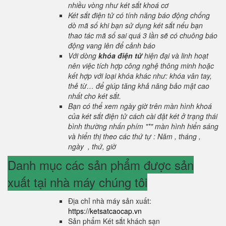
nhiều vòng như két sắt khoá cơ
Két sắt điện tử có tính năng báo động chống
dò mã số khi bạn sử dụng két sắt nếu bạn
thao tác mã số sai quá 3 lần sẽ có chuông báo
động vang lên để cảnh báo
Với dòng
khóa điện tử
hiện đại và linh hoạt
nên việc tích hợp công nghệ thông minh hoặc
kết hợp với loại khóa khác như: khóa vân tay,
thẻ từ… để giúp tăng khả năng bảo mật cao
nhất cho két sắt.
Bạn có thể xem ngày giờ trên màn hình khoá
của két sắt điện tử cách cài đặt két ở trạng thái
bình thường nhấn phím "*" màn hình hiển sáng
và hiển thị theo các thứ tự : Năm , tháng ,
ngày , thứ, giờ
Danh mục các sản phẩm được sản
xuất tại nhà máy chúng tôi
Địa chỉ nhà máy sản xuất:
https://ketsatcaocap.vn
Sản phẩm Két sắt khách sạn