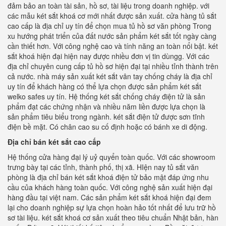
đảm bảo an toàn tài sản, hồ sơ, tài liệu trong doanh nghiệp. với
các mẫu két sắt khoá cơ mới nhất được sản xuất. cửa hàng tủ sắt
cao cấp là địa chỉ uy tín để chọn mua tủ hồ sơ văn phòng Trong
xu hướng phát triển của đất nước sản phẩm két sắt tốt ngày càng
cần thiết hơn. Với công nghệ cao và tính năng an toàn nổi bật. két
sắt khoá hiện đại hiện nay được nhiều đơn vị tin dùngg. Với các
địa chỉ chuyên cung cấp tủ hồ sơ hiện đại tại nhiều tỉnh thành trên
cả nước. nhà máy sản xuất két sắt vân tay chống cháy là địa chỉ
uy tín để khách hàng có thể lựa chọn được sản phẩm két sắt
welko safes uy tín. Hệ thống két sắt chống cháy điện tử là sản
phẩm đạt các chứng nhận và nhiều năm liền được lựa chọn là
sản phẩm tiêu biểu trong ngành. két sắt điện tử được sơn tĩnh
điện bề mặt. Có chân cao su cố định hoặc có bánh xe di động.
Địa chỉ bán két sắt cao cấp
Hệ thống cửa hàng đại lý uỷ quyển toàn quốc. Với các showroom
trưng bày tại các tỉnh, thành phố, thị xã. HIện nay tủ sắt văn
phòng là địa chỉ bán két sắt khoá điện tử bảo mật đáp ứng nhu
cầu của khách hàng toàn quốc. Với công nghệ sản xuất hiện đại
hàng đầu tại việt nam. Các sản phẩm két sắt khoá hiện đại đem
lại cho doanh nghiệp sự lựa chọn hoàn hảo tốt nhất để lưu trữ hồ
sơ tài liệu. két sắt khoá cơ sản xuất theo tiêu chuẩn Nhật bản, hàn