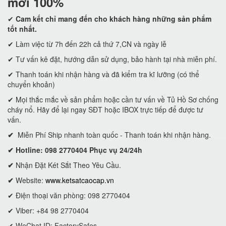
mới 100%
✔
Cam kết
chỉ mang đến cho khách hàng những sản phẩm
tốt nhất.
✔ Làm việc từ 7h đến 22h cả thứ 7,CN và ngày lễ
✔ Tư vấn kê đặt, hướng dẫn sử dụng, bảo hành tại nhà miễn phí.
✔ Thanh toán khi nhận hàng và đã kiểm tra kĩ lưỡng (có thể
chuyển khoản)
✔ Mọi thắc mắc về sản phẩm hoặc cần tư vấn về Tủ Hồ Sơ chống
cháy nổ. Hãy để lại ngay SĐT hoặc IBOX trực tiếp để được tư
vấn.
✔
Miễn Phí Ship nhanh toàn quốc - Thanh toán khi nhận hàng.
✔ Hotline: 098 2770404 Phục vụ 24/24h
✔
Nhận Đặt Két Sắt Theo Yêu Cầu.
✔
Website:
www.ketsatcaocap.vn
✔ Điện thoại văn phòng: 098 2770404
✔ Viber: +84 98 2770404
✔ WeChat ID: FactorySafes