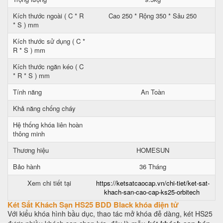
Kích thước ngoài ( C * R
Cao 250 * Rộng 350 * Sâu 250
* S ) mm
Kích thước sử dụng ( C *
R * S ) mm
Kích thước ngăn kéo ( C
* R * S ) mm
Tính năng
An Toàn
Khả năng chống cháy
Hệ thống khóa liên hoàn
thông minh
Thương hiệu
HOMESUN
Bảo hành
36 Tháng
Xem chi tiết tại
https://ketsatcaocap.vn/chi-tiet/ket-sat-
khach-san-cao-cap-ks25-orbitech
Két Sắt Khách Sạn HS25 BDD Black khóa điện tử
Với kiểu khóa hình bầu dục, thao tác mở khóa đễ dàng, két HS25