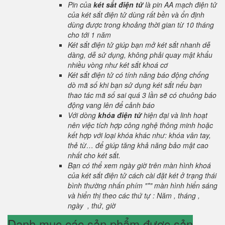
Pin của
két sắt điện tử
là pin AA mạch điện tử
của két sắt điện tử dùng rất bền và ổn định
dùng được trong khoảng thời gian từ 10 tháng
cho tới 1 năm
Két sắt điện tử giúp bạn mở két sắt nhanh dễ
dàng, dễ sử dụng, không phải quay mật khẩu
nhiều vòng như két sắt khoá cơ
Két sắt điện tử có tính năng báo động chống
dò mã số khi bạn sử dụng két sắt nếu bạn
thao tác mã số sai quá 3 lần sẽ có chuông báo
động vang lên để cảnh báo
Với dòng
khóa điện tử
hiện đại và linh hoạt
nên việc tích hợp công nghệ thông minh hoặc
kết hợp với loại khóa khác như: khóa vân tay,
thẻ từ… để giúp tăng khả năng bảo mật cao
nhất cho két sắt.
Bạn có thể xem ngày giờ trên màn hình khoá
của két sắt điện tử cách cài đặt két ở trạng thái
bình thường nhấn phím "*" màn hình hiển sáng
và hiển thị theo các thứ tự : Năm , tháng ,
ngày , thứ, giờ
Danh mục các sản phẩm được sản