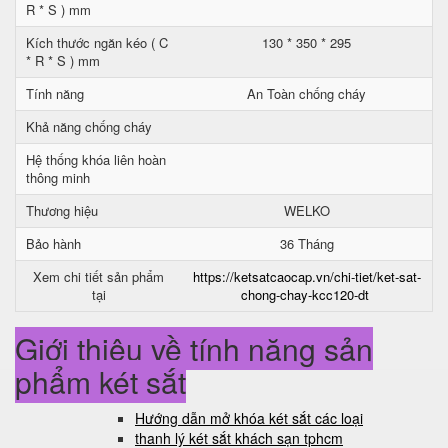
R * S ) mm
Kích thước ngăn kéo ( C
130 * 350 * 295
* R * S ) mm
Tính năng
An Toàn chống cháy
Khả năng chống cháy
Hệ thống khóa liên hoàn
thông minh
Thương hiệu
WELKO
Bảo hành
36 Tháng
Xem chi tiết sản phẩm
https://ketsatcaocap.vn/chi-tiet/ket-sat-
tại
chong-chay-kcc120-dt
Giới thiệu về tính năng sản
phẩm két sắt
Hướng dẫn mở khóa két sắt các loại
thanh lý két sắt khách sạn tphcm