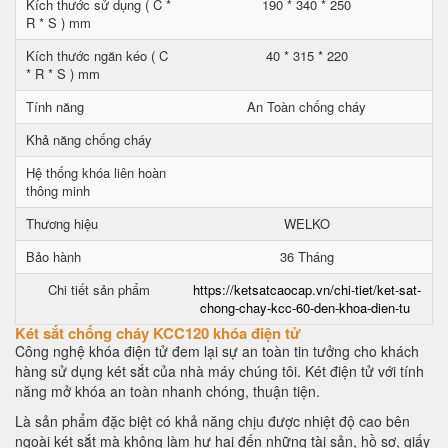
Kích thước sử dụng ( C *
190 * 340 * 250
R * S ) mm
Kích thước ngăn kéo ( C
40 * 315 * 220
* R * S ) mm
Tính năng
An Toàn chống cháy
Khả năng chống cháy
Hệ thống khóa liên hoàn
thông minh
Thương hiệu
WELKO
Bảo hành
36 Tháng
Chi tiết sản phẩm
https://ketsatcaocap.vn/chi-tiet/ket-sat-
chong-chay-kcc-60-den-khoa-dien-tu
Két sắt chống cháy KCC120 khóa điện tử
Công nghệ khóa điện tử đem lại sự an toàn tin tưởng cho khách
hàng sử dụng két sắt của nhà máy chúng tôi. Két điện tử với tính
năng mở khóa an toàn nhanh chóng, thuận tiện.
Là sản phẩm đặc biệt có khả năng chịu được nhiệt độ cao bên
ngoài két sắt mà không làm hư hại đến những tài sản, hồ sơ, giấy