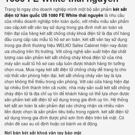
Trang bị ngay cho doanh nghiệp mình một bộ sản phẩm
két sắt
điện tử hàn quốc US 1080 FE White thái nguyên
là nhu cầu
của nhiều doanh nghiệp trên toàn quốc, với nhiều mẫu sản phẩm
cao cấp,két sắt vân tay sử dụng trong gia đình mới an toàn và
hiện đại của hàng két sắt chống cháy khoá điện tử là địa chỉ hàng
đầu cung cấp các mẫu tủ hồ sơ an toàn. két sắt vân tay sử dụng
trong gia đình thương hiệu WELKO Safes Cabinet hiện nay được
ưa chuộng trên thị trường. Với công nghệ sản xuất hiện đại chất
lượng cao sản phẩm két sắt chống cháy khoá điện tử của nhà
máy sản xuất tủ hồ sơ cao cấp luôn được khách hàng tin tưởng
chọn mua. Mua ngay két sắt điện tử chống cháy để trang bị cho
nội thất văn phòng hiện đại. két sắt chống cháy vân tay là lựa
chọn không thể thiếu trong văn phòng. Với các cửa hàng hiện đại
tại nhiều tỉnh thành trên cả nước. nhà máy sản xuất két sắt chống
cháy điện tử là địa chỉ uy tín để khách hàng có thể lựa chọn được
sản phẩm két sắt điện tử sử dụng trong gia đình uy tín. Hệ thống
két sắt an toàn là sản phẩm đạt các chứng nhận và nhiều năm
liền được chọn là sản phẩm tiêu biểu trong ngành. két sắt điện tử
sử dụng trong gia đình được phủ sơn tĩnh điện trên bề mặt. Có
chân đế cao su cố định hoặc có bánh xe di động.
Nơi bán két sắt khoá vân tay bảo mật