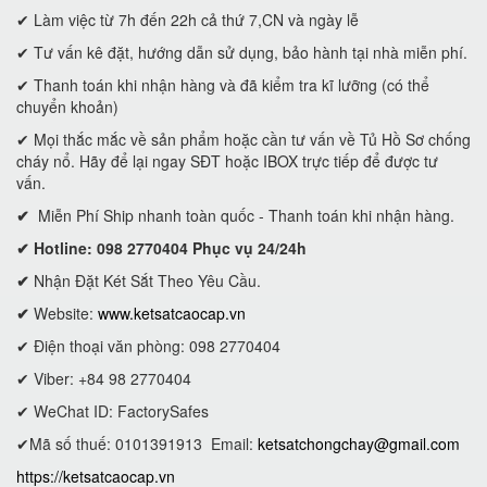
✔ Làm việc từ 7h đến 22h cả thứ 7,CN và ngày lễ
✔ Tư vấn kê đặt, hướng dẫn sử dụng, bảo hành tại nhà miễn phí.
✔ Thanh toán khi nhận hàng và đã kiểm tra kĩ lưỡng (có thể
chuyển khoản)
✔ Mọi thắc mắc về sản phẩm hoặc cần tư vấn về Tủ Hồ Sơ chống
cháy nổ. Hãy để lại ngay SĐT hoặc IBOX trực tiếp để được tư
vấn.
✔
Miễn Phí Ship nhanh toàn quốc - Thanh toán khi nhận hàng.
✔ Hotline: 098 2770404 Phục vụ 24/24h
✔
Nhận Đặt Két Sắt Theo Yêu Cầu.
✔
Website:
www.ketsatcaocap.vn
✔ Điện thoại văn phòng: 098 2770404
✔ Viber: +84 98 2770404
✔ WeChat ID: FactorySafes
✔Mã số thuế: 0101391913
Email:
ketsatchongchay@gmail.com
https://ketsatcaocap.vn