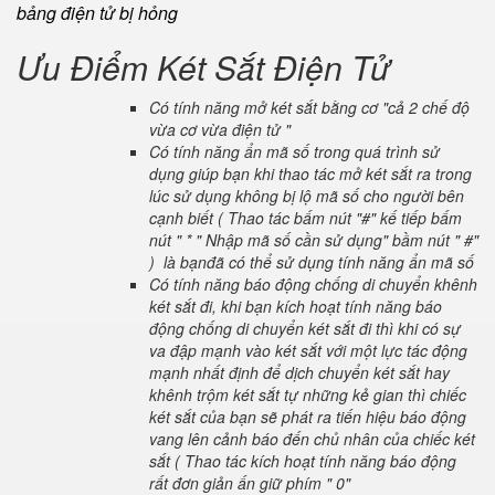
bảng điện tử bị hỏng
Ưu Điểm Két Sắt Điện Tử
Có tính năng mở két sắt bằng cơ "cả 2 chế độ
vừa cơ vừa điện tử "
Có tính năng ẩn mã số trong quá trình sử
dụng giúp bạn khi thao tác mở két sắt ra trong
lúc sử dụng không bị lộ mã số cho người bên
cạnh biết ( Thao tác bấm nút "#" kế tiếp bấm
nút " * " Nhập mã số cần sử dụng" bầm nút " #"
) là bạnđã có thể sử dụng tính năng ẩn mã số
Có tính năng báo động chống di chuyển khênh
két sắt đi, khi bạn kích hoạt tính năng báo
động chống di chuyển két sắt đi thì khi có sự
va đập mạnh vào két sắt với một lực tác động
mạnh nhất định để dịch chuyển két sắt hay
khênh trộm két sắt tự những kẻ gian thì chiếc
két sắt của bạn sẽ phát ra tiến hiệu báo động
vang lên cảnh báo đến chủ nhân của chiếc két
sắt ( Thao tác kích hoạt tính năng báo động
rất đơn giản ấn giữ phím " 0"