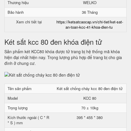
Thương hiệu
WELKO
Bảo hành
36 Tháng
Xem chi tiết tại
https://ketsatcaocap.vn/chi-tiet/ket-sat-
an-toan-kcc-41-khoa-dien-tu
Két sắt kcc 80 đen khóa điện tử
Sản phẩm két KCC80 khóa được tử trang bị hệ thống mã khóa
hiện đại nhất hiện nay. Trọng lượng phù hợp để trang bị cho gia
đình ở chung cư.
Tên sản phẩm
Két sắt chống cháy kcc 80 đen điện tử
Model
KCC 80
Trọng lượng
70 ± 10kg
Kích thước ngoài ( C * R
395 * 455 * 380
* S ) mm