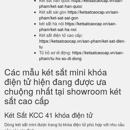
Két sắt hàn quốc
https://ketsatcaocap.vn/san-
pham/ket-sat-han-quoc
Két sắt sài gòn
https://ketsatcaocap.vn/san-
pham/ket-sat-sai-gon
két sắt hà nội
https://ketsatcaocap.vn/san-
pham/ket-sat-ha-noi
Két sắt điện tử cao cấp:
https://ketsatcaocap.vn/san-pham/ket-sat-dien-
tu
Tủ hồ sơ di động:
https://ketsatcaocap.vn/san-
pham/tu-ho-so-di-dong
Các mẫu két sắt mini khóa
điện tử hiện đang được ưa
chuộng nhất tại showroom két
sắt cao cấp
Két Sắt KCC 41 khóa điện tử
Dòng két sắt mini được trang bị khóa điện tử phù hợp với nhu cầu