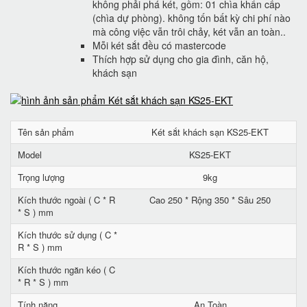
không phải phá két, gồm: 01 chìa khẩn cấp
(chìa dự phòng). không tốn bất kỳ chi phí nào
mà công việc vẫn trôi chảy, két vẫn an toàn..
Mỗi két sắt đều có mastercode
Thích hợp sử dụng cho gia đình, căn hộ,
khách sạn
Tên sản phẩm
Két sắt khách sạn KS25-EKT
Model
KS25-EKT
Trọng lượng
9kg
Kích thước ngoài ( C * R
Cao 250 * Rộng 350 * Sâu 250
* S ) mm
Kích thước sử dụng ( C *
R * S ) mm
Kích thước ngăn kéo ( C
* R * S ) mm
Tính năng
An Toàn