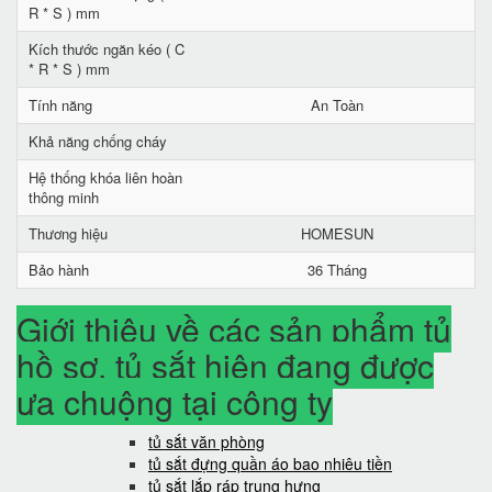
R * S ) mm
Kích thước ngăn kéo ( C
* R * S ) mm
Tính năng
An Toàn
Khả năng chống cháy
Hệ thống khóa liên hoàn
thông minh
Thương hiệu
HOMESUN
Bảo hành
36 Tháng
Giới thiệu về các sản phẩm tủ
hồ sơ, tủ sắt hiện đang được
ưa chuộng tại công ty
tủ sắt văn phòng
tủ sắt đựng quần áo bao nhiêu tiền
tủ sắt lắp ráp trung hưng