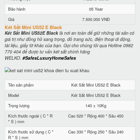
Bảo hành
05 Year
Giá
7.500.000 VNĐ
Két Sắt Mini US52 E Black
Két Sắt Mini US52E Black
là nơi an toàn để giữ những tài sản có
giá trị như đồng hồ sang trọng, đồ trang sức, điện thoại di động,
tài liệu, giấy tờ khác của bạn. Gọi cho chúng tôi qua Hotline 0982
770 404 để được tư vấn két sắt chính hãng
WELKO.
#SafesLuxuryHomeSafes
Tên sản phẩm
Két Sắt Mini US52 E Black
Model
Két Sắt Mini US52 E Black
Trọng lượng
140 ± 10Kg
Kích thước ngoài ( C * R
Cao 520 * Rộng 400 * Sâu 450
* S ) mm
Kích thước sử dụng ( C *
Cao 330 * Rộng 250 * Sâu 240
R * S ) mm