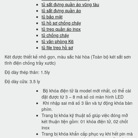
tủ sắt đựng quần áo vũng tàu
tủ sắt đựng quần áo
tủ bảo mật
tủ hồ sơ chống cháy
tủ treo quần áo inox
tủ chống cháy
tủ văn phòng K6
tủ file treo hồ sơ
Két được thiết kế nhỏ gọn, màu sắc hài hòa (Toàn bộ két sắt sơn
tĩnh điện chống trầy xước)
Độ dày thép thân: 1.5ly
Độ dày cửa: 3.5 ly
Bộ khóa điện tử là model mới nhất, có thể cài
đặt được từ 3 – 8 mã số có màn hình LED
Khi nhập sai mã số 3 lần và tự động khóa bàn
phím.
Trang bị khóa kỹ thuật số giúp việc đóng mở
két thuận tiện gồm: 01 khóa điện tử, 02 chốt
inox
Trang bị khóa khẩn cấp phục vụ khi hết pin mà