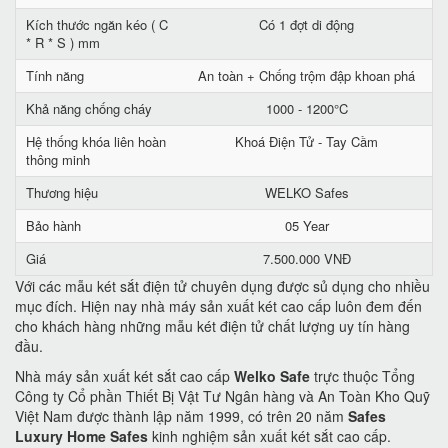
Kích thước ngăn kéo ( C
Có 1 đợt di động
* R * S ) mm
Tính năng
An toàn + Chống trộm đập khoan phá
Khả năng chống cháy
1000 - 1200°C
Hệ thống khóa liên hoàn
Khoá Điện Tử - Tay Cầm
thông minh
Thương hiệu
WELKO Safes
Bảo hành
05 Year
Giá
7.500.000 VNĐ
Với các mẫu két sắt điện tử chuyên dụng được sủ dụng cho nhiều
mục đích. Hiện nay nhà máy sản xuất két cao cấp luôn đem đến
cho khách hàng những mẫu két điện tử chất lượng uy tín hàng
đầu.
Nhà máy sản xuất két sắt cao cấp
Welko Safe
trực thuộc Tổng
Công ty Cổ phần Thiết Bị Vật Tư Ngân hàng và An Toàn Kho Quỹ
Việt Nam được thành lập năm 1999, có trên 20 năm
Safes
Luxury Home Safes
kinh nghiệm sản xuất két sắt cao cấp.