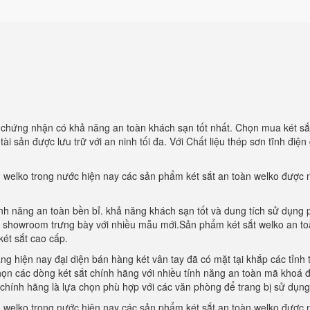
i
chứng nhận có khả năng an toàn khách sạn tốt nhất. Chọn mua két sắ
 sản được lưu trữ với an ninh tối đa. Với Chất liệu thép sơn tĩnh điện 
n welko trong nước hiện nay các sản phẩm két sắt an toàn welko được 
ính năng an toàn bền bỉ. khả năng khách sạn tốt và dung tích sử dụng 
 showroom trưng bày với nhiều mẫu mới.Sản phẩm két sắt welko an to
ét sắt cao cấp.
 hiện nay đại diện bán hàng két vân tay đã có mặt tại khắp các tỉnh 
n các dòng két sắt chính hãng với nhiều tính năng an toàn mã khoá đ
fe chính hãng là lựa chọn phù hợp với các văn phòng để trang bị sử dụng
n welko trong nước hiện nay các sản phẩm két sắt an toàn welko được 