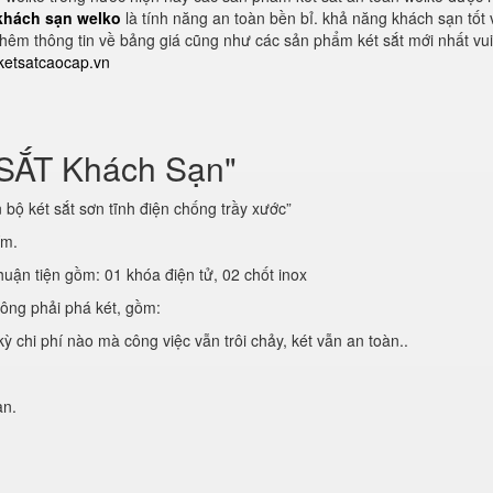
 khách sạn welko
là tính năng an toàn bền bỉ. khả năng khách sạn tốt 
hêm thông tin về bảng giá cũng như các sản phẩm két sắt mới nhất vui
etsatcaocap.vn
 SẮT Khách Sạn"
bộ két sắt sơn tĩnh điện chống trầy xước”
ím.
huận tiện gồm: 01 khóa điện tử, 02 chốt inox
hông phải phá két, gồm:
ỳ chi phí nào mà công việc vẫn trôi chảy, két vẫn an toàn..
ạn.