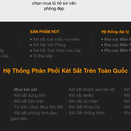
chọn mua tủ hồ sơ văn
phòng đẹp
SẢN PHẨM HOT
Hệ thống đại lý
Két sắt xuất khẩu mỹ welko
Khu vực Miền 
Két Sắt Văn Phòng
Khu vực Miền T
Cấp
Két Sắt Xuất Khẩu Cao Cấp
Khu vực Miền 
o Cấp
Tủ Bảo Mật
Hệ Thống Phân Phối Két Sắt Trên Toàn Quốc
+
Mua két sắt
+
Két sắt khách sạn hà nội
+
Két
+
Két sắt đựng tiền
+
Két sắt welko
+
Két
+
Két sắt bảo mật
+
Két sắt cá nhân
+
Két
+
Tư Vấn Chọn Mua Két Sắt
+
Két Sắt Khóa Cơ
+
Két
+
Két sắt phòng lãnh đạo,
+
Két Sắt chống trộm
+
Kho
giám đốc