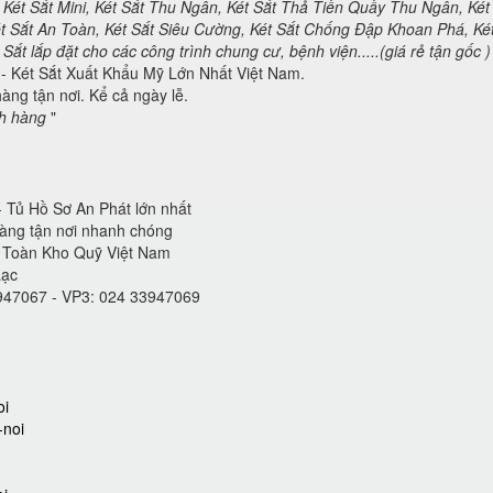
Két Sắt Mini, Két Sắt Thu Ngân, Két Sắt Thả Tiền Quầy Thu Ngân, Két
ét Sắt An Toàn, Két Sắt Siêu Cường, Két Sắt Chống Đập Khoan Phá, Ké
ắt lắp đặt cho các công trình chung cư, bệnh viện.....(giá rẻ tận gốc )
- Két Sắt Xuất Khẩu Mỹ Lớn Nhất Việt Nam.
àng tận nơi. Kể cả ngày lễ.
ch hàng
"
 Tủ Hồ Sơ An Phát lớn nhất
hàng tận nơi nhanh chóng
n Toàn Kho Quỹ Việt Nam
Lạc
3947067 - VP3: 024 33947069
oi
-noi