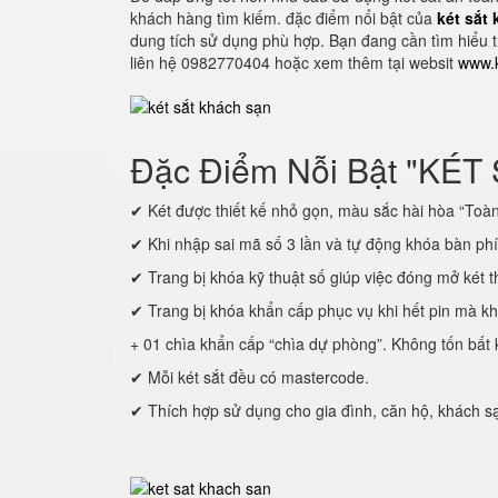
khách hàng tìm kiếm. đặc điểm nổi bật của
két sắt
dung tích sử dụng phù hợp. Bạn đang cần tìm hiểu t
liên hệ 0982770404 hoặc xem thêm tại websit
www.k
Đặc Điểm Nỗi Bật "KÉT
✔ Két được thiết kế nhỏ gọn, màu sắc hài hòa “Toàn 
✔ Khi nhập sai mã số 3 lần và tự động khóa bàn ph
✔ Trang bị khóa kỹ thuật số giúp việc đóng mở két t
✔ Trang bị khóa khẩn cấp phục vụ khi hết pin mà k
+ 01 chìa khẩn cấp “chìa dự phòng”. Không tốn bất k
✔ Mỗi két sắt đều có mastercode.
✔ Thích hợp sử dụng cho gia đình, căn hộ, khách s