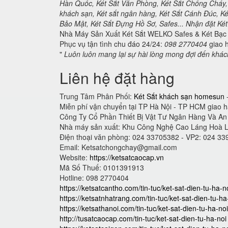
Hàn Quốc, Két Sắt Văn Phòng, Két Sắt Chống Cháy, 
khách sạn, Két sắt ngân hàng, Két Sắt Cánh Đúc, K
Bảo Mật, Két Sắt Đựng Hồ Sơ, Safes... Nhận đặt Két S
Nhà Máy Sản Xuất Két Sắt WELKO Safes & Két Bạc 
Phục vụ tận tình chu đáo 24/24:
098 2770404
giao h
"
Luôn luôn mang lại sự hài lòng mong đợi đến khá
Liên hệ đặt hàng
Trung Tâm Phân Phối:
Két Sắt khách sạn homesun
-
Miễn phí vận chuyển tại TP Hà Nội - TP HCM giao 
Công Ty Cổ Phần Thiết Bị Vật Tư Ngân Hàng Và A
Nhà máy sản xuất: Khu Công Nghệ Cao Láng Hoà 
Điện thoại văn phòng: 024 33705382 - VP2: 024 3
Email:
Ketsatchongchay@gmail.com
Website:
https://ketsatcaocap.vn
Mã Số Thuế: 0101391913
Hotline: 098 2770404
https://ketsatcantho.com/tin-tuc/ket-sat-dien-tu-ha-n
https://ketsatnhatrang.com/tin-tuc/ket-sat-dien-tu-ha
https://ketsathanoi.com/tin-tuc/ket-sat-dien-tu-ha-noi
http://tusatcaocap.com/tin-tuc/ket-sat-dien-tu-ha-noi