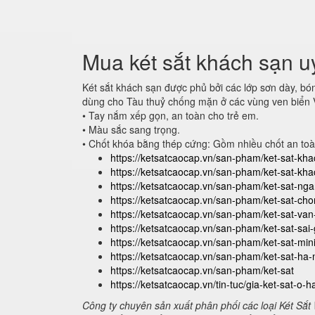
Mua két sắt khách sạn u
Két sắt khách sạn được phủ bởi các lớp sơn dày, bó
dùng cho Tàu thuỷ chống mặn ở các vùng ven biển 
• Tay nắm xếp gọn, an toàn cho trẻ em.
• Màu sắc sang trọng.
• Chốt khóa bằng thép cứng: Gồm nhiều chốt an toà
https://ketsatcaocap.vn/san-pham/ket-sat-kh
https://ketsatcaocap.vn/san-pham/ket-sat-kh
https://ketsatcaocap.vn/san-pham/ket-sat-n
https://ketsatcaocap.vn/san-pham/ket-sat-ch
https://ketsatcaocap.vn/san-pham/ket-sat-va
https://ketsatcaocap.vn/san-pham/ket-sat-sai
https://ketsatcaocap.vn/san-pham/ket-sat-min
https://ketsatcaocap.vn/san-pham/ket-sat-ha-
https://ketsatcaocap.vn/san-pham/ket-sat
https://ketsatcaocap.vn/tin-tuc/gia-ket-sat-o-h
Công ty chuyên sản xuất phân phối các loại Két Sắt