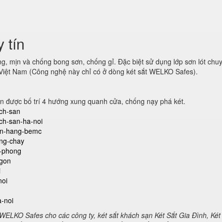
y tín
ng, mịn và chống bong sơn, chống gỉ. Đặc biệt sử dụng lớp sơn lót chu
Việt Nam (Công nghệ này chỉ có ở dòng két sắt WELKO Safes).
n được bố trí 4 hướng xung quanh cửa, chống nạy phá két.
ach-san
ach-san-ha-noi
gan-hang-bemc
ong-chay
n-phong
-gon
i
noi
a-noi
 WELKO Safes cho các công ty, két sắt khách sạn Két Sắt Gia Đình, Két