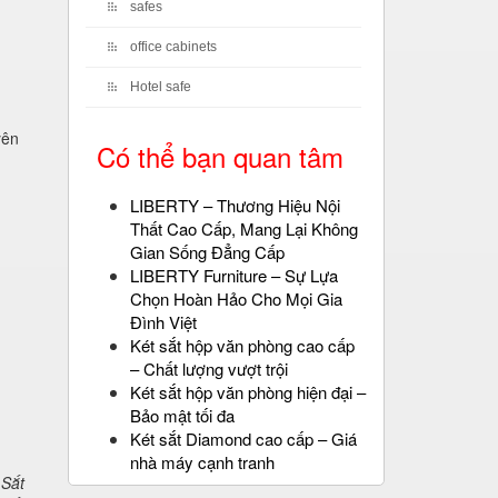
safes
office cabinets
Hotel safe
yên
Có thể bạn quan tâm
LIBERTY – Thương Hiệu Nội
Thất Cao Cấp, Mang Lại Không
Gian Sống Đẳng Cấp
LIBERTY Furniture – Sự Lựa
Chọn Hoàn Hảo Cho Mọi Gia
Đình Việt
Két sắt hộp văn phòng cao cấp
– Chất lượng vượt trội
Két sắt hộp văn phòng hiện đại –
Bảo mật tối đa
Két sắt Diamond cao cấp – Giá
nhà máy cạnh tranh
 Sắt