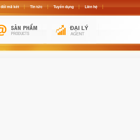
đổi mã két
Tin tức
Tuyển dụng
Liên hệ