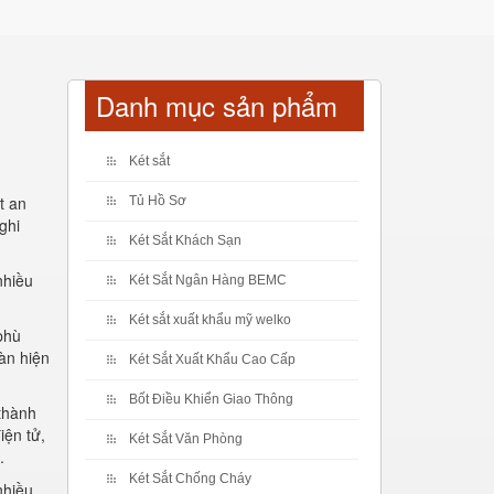
Danh mục sản phẩm
Két sắt
t an
Tủ Hồ Sơ
ghi
Két Sắt Khách Sạn
nhiều
Két Sắt Ngân Hàng BEMC
Két sắt xuất khẩu mỹ welko
phù
àn hiện
Két Sắt Xuất Khẩu Cao Cấp
Bốt Điều Khiển Giao Thông
thành
iện tử,
Két Sắt Văn Phòng
.
Két Sắt Chống Cháy
nhiều