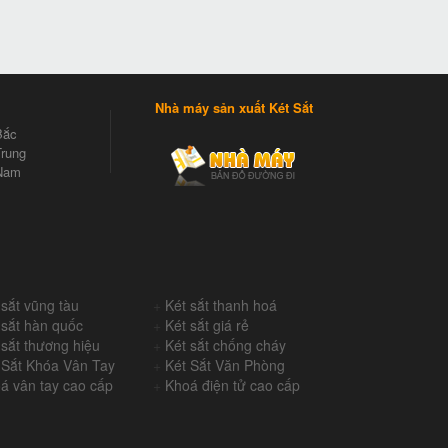
Nhà máy sản xuất Két Sắt
Bắc
rung
Nam
 sắt vũng tàu
+
Két sắt thanh hoá
 sắt hàn quốc
+
Két sắt giá rẻ
 sắt thương hiệu
+
Két sắt chống cháy
 Sắt Khóa Vân Tay
+
Két Sắt Văn Phòng
á vân tay cao cấp
+
Khoá điện tử cao cấp