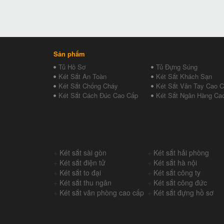
Sản phẩm
Tủ Hồ Sơ
Tủ Đựng Súng
Két Sắt An Toàn
Két Sắt Khách Sạn
Két Sắt Chống Cháy
Két Sắt Vân Tay Cao 
Két Sắt Cách Đúc Cao Cấp
Két Sắt Ngân Hàng Ca
+
Két sắt sài gòn
+
Két sắt hải phòng
+
Két sắt điện tử
+
Két sắt hà nội
+
Két sắt to đại
+
Két sắt công ty
+
Két sắt thu ngân
+
Két sắt công đức
+
Két sắt văn phòng cao cấp
+
Két sắt đựng hồ sơ