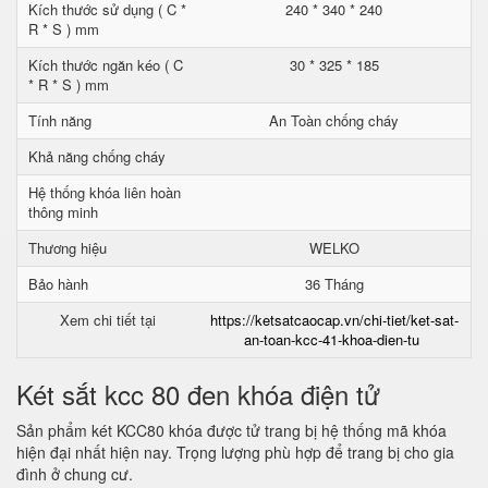
Kích thước sử dụng ( C *
240 * 340 * 240
R * S ) mm
Kích thước ngăn kéo ( C
30 * 325 * 185
* R * S ) mm
Tính năng
An Toàn chống cháy
Khả năng chống cháy
Hệ thống khóa liên hoàn
thông minh
Thương hiệu
WELKO
Bảo hành
36 Tháng
Xem chi tiết tại
https://ketsatcaocap.vn/chi-tiet/ket-sat-
an-toan-kcc-41-khoa-dien-tu
Két sắt kcc 80 đen khóa điện tử
Sản phẩm két KCC80 khóa được tử trang bị hệ thống mã khóa
hiện đại nhất hiện nay. Trọng lượng phù hợp để trang bị cho gia
đình ở chung cư.