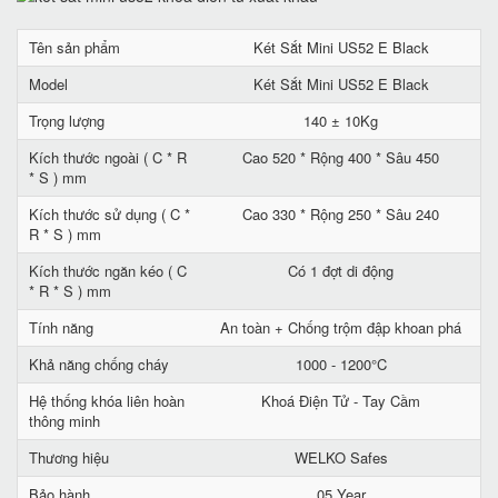
Tên sản phẩm
Két Sắt Mini US52 E Black
Model
Két Sắt Mini US52 E Black
Trọng lượng
140 ± 10Kg
Kích thước ngoài ( C * R
Cao 520 * Rộng 400 * Sâu 450
* S ) mm
Kích thước sử dụng ( C *
Cao 330 * Rộng 250 * Sâu 240
R * S ) mm
Kích thước ngăn kéo ( C
Có 1 đợt di động
* R * S ) mm
Tính năng
An toàn + Chống trộm đập khoan phá
Khả năng chống cháy
1000 - 1200°C
Hệ thống khóa liên hoàn
Khoá Điện Tử - Tay Cầm
thông minh
Thương hiệu
WELKO Safes
Bảo hành
05 Year