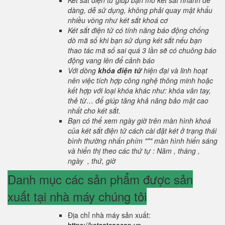
Két sắt điện tử giúp bạn mở két sắt nhanh dễ
dàng, dễ sử dụng, không phải quay mật khẩu
nhiều vòng như két sắt khoá cơ
Két sắt điện tử có tính năng báo động chống
dò mã số khi bạn sử dụng két sắt nếu bạn
thao tác mã số sai quá 3 lần sẽ có chuông báo
động vang lên để cảnh báo
Với dòng
khóa điện tử
hiện đại và linh hoạt
nên việc tích hợp công nghệ thông minh hoặc
kết hợp với loại khóa khác như: khóa vân tay,
thẻ từ… để giúp tăng khả năng bảo mật cao
nhất cho két sắt.
Bạn có thể xem ngày giờ trên màn hình khoá
của két sắt điện tử cách cài đặt két ở trạng thái
bình thường nhấn phím "*" màn hình hiển sáng
và hiển thị theo các thứ tự : Năm , tháng ,
ngày , thứ, giờ
Danh mục các sản phẩm được sản
xuất tại nhà máy chúng tôi
Địa chỉ nhà máy sản xuất: