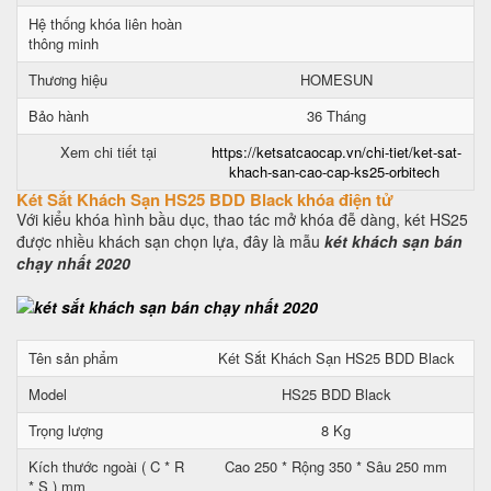
Hệ thống khóa liên hoàn
thông minh
Thương hiệu
HOMESUN
Bảo hành
36 Tháng
Xem chi tiết tại
https://ketsatcaocap.vn/chi-tiet/ket-sat-
khach-san-cao-cap-ks25-orbitech
Két Sắt Khách Sạn HS25 BDD Black khóa điện tử
Với kiểu khóa hình bầu dục, thao tác mở khóa đễ dàng, két HS25
được nhiều khách sạn chọn lựa, đây là mẫu
két khách sạn bán
chạy nhất 2020
Tên sản phẩm
Két Sắt Khách Sạn HS25 BDD Black
Model
HS25 BDD Black
Trọng lượng
8 Kg
Kích thước ngoài ( C * R
Cao 250 * Rộng 350 * Sâu 250 mm
* S ) mm