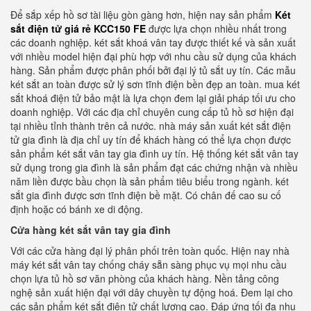
Để sắp xếp hồ sơ tài liệu gòn gàng hơn, hiện nay sản phẩm
Két
sắt điện tử giá rẻ KCC150 FE
được lựa chọn nhiều nhất trong
các doanh nghiệp. két sắt khoá vân tay được thiết kế và sản xuất
với nhiều model hiện đại phù hợp với nhu cầu sử dụng của khách
hàng. Sản phẩm được phân phối bởi đại lý tủ sắt uy tín. Các mẫu
két sắt an toàn được sử lý sơn tĩnh điện bền đẹp an toàn. mua két
sắt khoá điện tử bảo mật là lựa chọn đem lại giải pháp tối ưu cho
doanh nghiệp. Với các địa chỉ chuyên cung cấp tủ hồ sơ hiện đại
tại nhiều tỉnh thành trên cả nước. nhà máy sản xuất két sắt điện
tử gia đình là địa chỉ uy tín để khách hàng có thể lựa chọn được
sản phẩm két sắt vân tay gia đình uy tín. Hệ thống két sắt vân tay
sử dụng trong gia đình là sản phẩm đạt các chứng nhận và nhiều
năm liền được bầu chọn là sản phẩm tiêu biểu trong ngành. két
sắt gia đình được sơn tĩnh điện bề mặt. Có chân đế cao su cố
định hoặc có bánh xe di động.
Cửa hàng két sắt vân tay gia đình
Với các cửa hàng đại lý phân phối trên toàn quốc. Hiện nay nhà
máy két sắt vân tay chống cháy sẵn sàng phục vụ mọi nhu cầu
chọn lựa tủ hồ sơ văn phòng của khách hàng. Nền tảng công
nghệ sản xuất hiện đại với dây chuyền tự động hoá. Đem lại cho
các sản phẩm két sắt điện tử chất lượng cao. Đáp ứng tối đa nhu