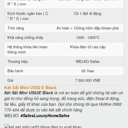
R * S ) mm
Kích thước ngăn kéo ( C
Có 1 đợt di động
* R * S ) mm
Tính năng
An toàn + Chống trộm đập khoan phá
Khả năng chống cháy
1000 - 1200°C
Hệ thống khóa liên hoàn
Khóa điện tử cao cấp
thông minh
Thương hiệu
WELKO Safes
Bảo hành
05 Year
Giá
7.500.000 VNĐ
Két Sắt Mini US52 E Black
Két Sắt Mini US52E Black
là nơi an toàn để giữ những tài sản có
giá trị như đồng hồ sang trọng, đồ trang sức, điện thoại di động,
tài liệu, giấy tờ khác của bạn. Gọi cho chúng tôi qua Hotline 0982
770 404 để được tư vấn két sắt chính hãng
WELKO.
#SafesLuxuryHomeSafes