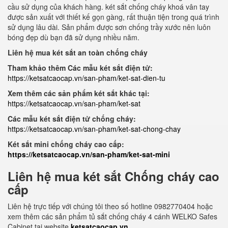
cầu sử dụng của khách hàng. két sắt chống cháy khoá vân tay
được sản xuất với thiết kế gọn gàng, rất thuận tiện trong quá trình
sử dụng lâu dài. Sản phẩm được sơn chống trầy xước nên luôn
bóng đẹp dù bạn đã sử dụng nhiều năm.
Liên hệ mua két sắt an toàn chống cháy
Tham khảo thêm Các mẫu két sắt điện tử:
https://ketsatcaocap.vn/san-pham/ket-sat-dien-tu
Xem thêm các sản phẩm két sắt khác tại:
https://ketsatcaocap.vn/san-pham/ket-sat
Các mẫu két sắt điện tử chống cháy:
https://ketsatcaocap.vn/san-pham/ket-sat-chong-chay
Két sắt mini chống cháy cao cấp:
https://ketsatcaocap.vn/san-pham/ket-sat-mini
Liên hệ mua két sắt Chống cháy cao
cấp
Liên hệ trực tiếp với chúng tôi theo số hotline 0982770404 hoặc
xem thêm các sản phẩm tủ sắt chống cháy 4 cánh WELKO Safes
Cabinet tại website
ketsatcaocap.vn