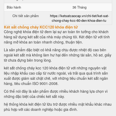
Bảo hành
36 Tháng
Chi tiết sản phẩm
https://ketsatcaocap.vn/chi-tiet/ket-sat-
chong-chay-kcc-60-den-khoa-dien-tu
Két sắt chống cháy KCC120 khóa điện tử
Công nghệ khóa điện tử đem lại sự an toàn tin tưởng cho khách
hàng sử dụng két sắt của nhà máy chúng tôi. Két điện tử với tính
năng mở khóa an toàn nhanh chóng, thuận tiện.
Là sản phẩm đặc biệt có khả năng chịu được nhiệt độ cao bên
ngoài két sắt mà không làm hư hại đến những tài sản, hồ sơ, giấy
tờ chưa đựng bên trong lòng.
két sắt chống cháy kcc 120 khóa điện tử với những nguyên vật
liệu nhập khẩu cao cấp từ nước ngoài, và trải qua quá trình sản
xuất được giám sát chặt chẽ, với những tiêu chuẩn két sắt ngân
hàng, tiêu chuẩn ISO 9001-2008.
Có thể nói đây là sản phẩm được nhiều khách hàng lựa chọn vì
những đặc biệt của chiếc két sắt này.
hệ thống khóa két điện tử lữu trữ được nhiều mật khẩu khác nhau
phù hợp với các doanh nghiệp hoặc gia đình.