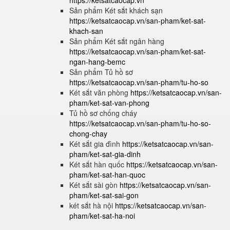
https://ketsatcaocap.vn
Sản phẩm Két sắt khách sạn
https://ketsatcaocap.vn/san-pham/ket-sat-
khach-san
Sản phẩm Két sắt ngân hàng
https://ketsatcaocap.vn/san-pham/ket-sat-
ngan-hang-bemc
Sản phẩm Tủ hồ sơ
https://ketsatcaocap.vn/san-pham/tu-ho-so
Két sắt văn phòng
https://ketsatcaocap.vn/san-
pham/ket-sat-van-phong
Tủ hồ sơ chống cháy
https://ketsatcaocap.vn/san-pham/tu-ho-so-
chong-chay
Két sắt gia đình
https://ketsatcaocap.vn/san-
pham/ket-sat-gia-dinh
Két sắt hàn quốc
https://ketsatcaocap.vn/san-
pham/ket-sat-han-quoc
Két sắt sài gòn
https://ketsatcaocap.vn/san-
pham/ket-sat-sai-gon
két sắt hà nội
https://ketsatcaocap.vn/san-
pham/ket-sat-ha-noi