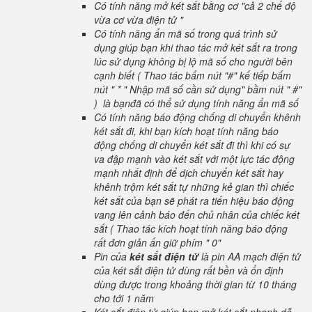
Có tính năng mở két sắt bằng cơ "cả 2 chế độ
vừa cơ vừa điện tử "
Có tính năng ẩn mã số trong quá trình sử
dụng giúp bạn khi thao tác mở két sắt ra trong
lúc sử dụng không bị lộ mã số cho người bên
cạnh biết ( Thao tác bấm nút "#" kế tiếp bấm
nút " * " Nhập mã số cần sử dụng" bầm nút " #"
) là bạnđã có thể sử dụng tính năng ẩn mã số
Có tính năng báo động chống di chuyển khênh
két sắt đi, khi bạn kích hoạt tính năng báo
động chống di chuyển két sắt đi thì khi có sự
va đập mạnh vào két sắt với một lực tác động
mạnh nhất định để dịch chuyển két sắt hay
khênh trộm két sắt tự những kẻ gian thì chiếc
két sắt của bạn sẽ phát ra tiến hiệu báo động
vang lên cảnh báo đến chủ nhân của chiếc két
sắt ( Thao tác kích hoạt tính năng báo động
rất đơn giản ấn giữ phím " 0"
Pin của
két sắt điện tử
là pin AA mạch điện tử
của két sắt điện tử dùng rất bền và ổn định
dùng được trong khoảng thời gian từ 10 tháng
cho tới 1 năm