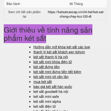
Bảo hành
36 Tháng
Xem chi tiết sản phẩm
https://ketsatcaocap.vn/chi-tiet/ket-sat-
tại
chong-chay-kcc120-dt
Giới thiệu về tính năng sản
phẩm két sắt
Hướng dẫn mở khóa két sắt các loại
thanh lý két sắt khách sạn tphcm
két sắt thanh lý hà nội
két sắt mini khóa điện tử
két sắt đựng tiền
két sắt mini đựng tiền tiết kiệm
két sắt mini võ văn tần
mua két sắt
báo giá két sắt hàn quốc
két sắt goodwill hà nội
két sắt mini safe
két sắt mini alpha
két sắt điện tử