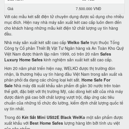
Giá
7.500.000 VNĐ
Với các mẫu két sắt điện tử chuyên dụng được sủ dụng cho nhiều
mục đích. Hiện nay nhà máy sản xuất két cao cấp luôn đem đến
cho khách hàng những mẫu két điện tử chất lượng uy tín hàng
đầu.
Nhà máy sản xuất két sắt cao cấp
Welko Safe
trực thuộc Tổng
Công ty Cổ phần Thiết Bị Vật Tư Ngân hàng và An Toàn Kho Quỹ
Việt Nam được thành lập năm 1999, có trên 20 năm
Safes
Luxury Home Safes
kinh nghiệm sản xuất két sắt cao cấp.
Hơn 20 năm phát triển hiện nay, WELKO được thị trường đón
nhận, là thương hiệu uy tín hàng đầu Việt Nam trong sản xuất và
phân phối đa dạng các chủng loại két sắt.
Home Safe For
Sale
Nhà máy đã xuất khẩu sản phẩm đi gần 30 nước trên toàn
thế giới, đặc biệt với thị trường Mỹ, các dòng két sắt của nhà máy
được đánh giá cao bởi chất lượng vượt trội, đáp ứng các tiêu
chuẩn của những tổ chức đo lường, kiểm định chất lượng quốc tế
uy tín nhất.
Trong đó
Két Sắt Mini US52E Black WelKo
một sản phẩm được
xuất khẩu với
Best Home Safes
lượng hàng lớn bởi tính ưu việt
của sản phẩm.