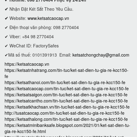
✔
Nhận Đặt Két Sắt Theo Yêu Cầu.
✔
Website:
www.ketsatcaocap.vn
✔ Điện thoại văn phòng: 098 2770404
✔ Viber: +84 98 2770404
✔ WeChat ID: FactorySafes
✔Mã số thuế: 0101391913
Email:
ketsatchongchay@gmail.com
https://ketsatcaocap.vn
https://ketsatnhatrang.com/tin-tuc/ket-sat-dien-tu-gia-re-kcc150-
fe
https://ketsathanoi.com/tin-tuc/ket-sat-dien-tu-gia-re-kcc150-fe
https://ketsatcaocap.com/tin-tuc/ket-sat-dien-tu-gia-re-kcc150-fe
https://ketsatsaigon.com/tin-tuc/ket-sat-dien-tu-gia-re-kcc150-fe
https://ketsatcantho.com/tin-tuc/ket-sat-dien-tu-gia-re-kcc150-fe
https://ketsatkhachsan.vn/tin-tuc/ket-sat-dien-tu-gia-re-kcc150-fe
http://tusatcaocap.com/tin-tuc/ket-sat-dien-tu-gia-re-kcc150-fe
https://ketsathalong.com/tin-tuc/ket-sat-dien-tu-gia-re-kcc150-fe
https://ketsatminibanksafe.blogspot.com/2021/01/ket-sat-dien-tu-
gia-re-kcc150-fe.html