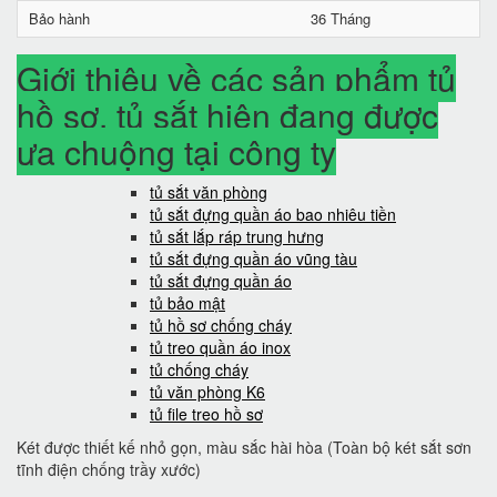
Bảo hành
36 Tháng
Giới thiệu về các sản phẩm tủ
hồ sơ, tủ sắt hiện đang được
ưa chuộng tại công ty
tủ sắt văn phòng
tủ sắt đựng quần áo bao nhiêu tiền
tủ sắt lắp ráp trung hưng
tủ sắt đựng quần áo vũng tàu
tủ sắt đựng quần áo
tủ bảo mật
tủ hồ sơ chống cháy
tủ treo quần áo inox
tủ chống cháy
tủ văn phòng K6
tủ file treo hồ sơ
Két được thiết kế nhỏ gọn, màu sắc hài hòa (Toàn bộ két sắt sơn
tĩnh điện chống trầy xước)