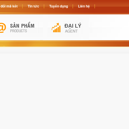
đổi mã két
Tin tức
Tuyển dụng
Liên hệ