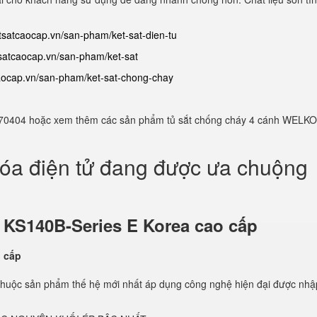
etsatcaocap.vn/san-pham/ket-sat-dien-tu
tsatcaocap.vn/san-pham/ket-sat
caocap.vn/san-pham/ket-sat-chong-chay
982770404 hoặc xem thêm các sản phẩm tủ sắt chống cháy 4 cánh WELKO
hóa điện tử đang được ưa chuộng
ử
KS140B-Series E Korea cao cấp
thuộc sản phẩm thế hệ mới nhất áp dụng công nghệ hiện đại được nhậ