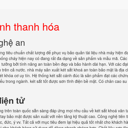
đình thanh hóa
nghệ an
ng tiêu chuẩn chất lượng để phục vụ bảo quản tài liệu nhà máy hiện đ
 chống cháy hiện nay có đang rất đa dạng về sản phẩm và mẫu mã. Các
 tưởng bởi tính năng an toàn bền đẹp và bảo hành dài hạn. Với các đại
h trên cả nước. nhà máy sản xuất két sắt khoá an toàn bảo mật là địa c
t khóa cơ uy tín. Hệ thống két sắt cánh đúc là sản phẩm đạt các chứn
ểu trong ngành. két sắt tốt được sơn tĩnh điện bề mặt. Có chân cao su
iện tử
hãng trên toàn quốc sẵn sàng đáp ứng mọi nhu cầu về két sắt khoá vân 
tay bảo mật được sản xuất với nền tảng kỹ thuật cao. Công nghệ tiên t
 đức, ý vv. Tất cả với mục tiêu đem lại hiệu quả tốt nhất cho khách hà
 lại cho khách hàng sử dụng dễ dàng nhanh chóng hơn. Chất liệu sơn tĩ