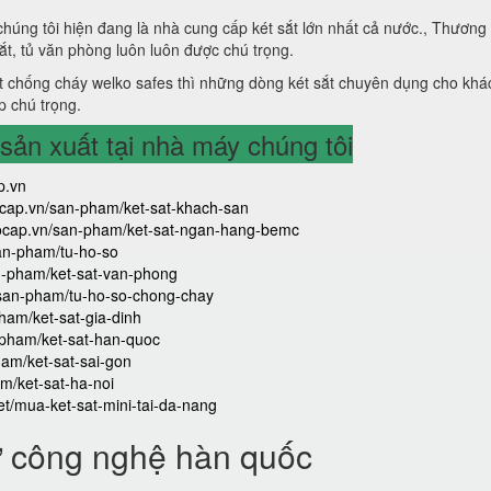
 chúng tôi hiện đang là nhà cung cấp két sắt lớn nhất cả nước., Thương
sắt, tủ văn phòng luôn luôn được chú trọng.
 chống cháy welko safes thì những dòng két sắt chuyên dụng cho khá
p chú trọng.
ản xuất tại nhà máy chúng tôi
p.vn
aocap.vn/san-pham/ket-sat-khach-san
caocap.vn/san-pham/ket-sat-ngan-hang-bemc
san-pham/tu-ho-so
an-pham/ket-sat-van-phong
/san-pham/tu-ho-so-chong-chay
ham/ket-sat-gia-dinh
-pham/ket-sat-han-quoc
ham/ket-sat-sai-gon
m/ket-sat-ha-noi
iet/mua-ket-sat-mini-tai-da-nang
ử công nghệ hàn quốc