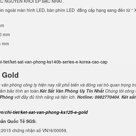
C NGUYÊN KHỐI ÉP BẬC NHẤT.
 pin ngoài màn hình LED, bàn phím LED đẳng cấp hạng sang đến từ “ 
mm
40 mm
25 mm
hi-tiet/ket-sat-van-phong-ks140b-series-e-korea-cao-cap
E Gold
c văn phòng công ty hiện nay rất phổ biến và đóng vai trò quan trọng t
đảm bảo tính an toàn.
Két Sắt Văn Phòng Uy Tín Nhất
Chúng tôi công 
 Phòng
với đầy đủ tính năng và tiện ích.
Hotline: 0982770404
.
Két sắt
vn/chi-tiet/ket-sat-van-phong-ks125-e-gold
uẩn Quốc Tế SGS:
1:2015 chứng nhận số VN16/00059.