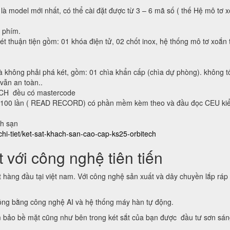
 là model mới nhất, có thể cài đặt được từ 3 – 6 mã số ( thế Hệ mô tơ 
n phím.
ét thuận tiện gồm: 01 khóa điện tử, 02 chốt inox, hệ thống mô tơ xoắn 
à không phải phá két, gồm: 01 chìa khẩn cấp (chìa dự phòng). không t
 vẫn an toàn..
ECH đều có mastercode
lại 100 lần ( READ RECORD) có phần mềm kèm theo và đầu đọc CEU ki
ch sạn
chi-tiet/ket-sat-khach-san-cao-cap-ks25-orbitech
 với công nghệ tiên tiến
t hàng đầu tại việt nam. Với công nghệ sản xuất và dây chuyền lắp ráp
động bằng công nghệ AI và hệ thống máy hàn tự động.
 bảo bề mặt cũng như bên trong két sắt của bạn được đầu tư sơn sá