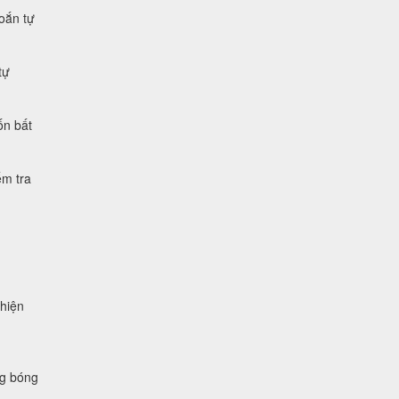
xoắn tự
tự
ốn bất
ểm tra
 hiện
ng bóng