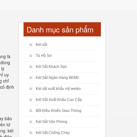
Danh mục sản phẩm
Két sắt
ang là
Tủ Hồ Sơ
 dòng
Két Sắt Khách Sạn
 lý
hỉ uy
Két Sắt Ngân Hàng BEMC
g chỉ
 cố định
Két sắt xuất khẩu mỹ welko
Két Sắt Xuất Khẩu Cao Cấp
Bốt Điều Khiển Giao Thông
tay bảo
Két Sắt Văn Phòng
iến từ
ng. két
Két Sắt Chống Cháy
nh điện