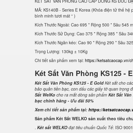
KÉT SẮT VĂN PHÒNG CAO CẤP DÒNG KS ĐÚC ĐẶ
MÃ: KS140B - Series E Korea (Khóa điện tử thế hệ
bình minh tươi mát “ )
Kích Thước Ngoài: Cao 695 * Rộng 500 * Sâu 545 
Kích Thước Sử Dụng: Cao 375 * Rộng 385 * Sâu 3
Kích Thước Ngăn kéo: Cao 90 * Rộng 290 * Sâu 3
Trọng Lượng: 130kg ± 10Kg
Chi tiết sản phẩm xem tại:
https://ketsatcaocap.vn/c
Két Sắt Văn Phòng KS125 - 
Két Sắt Văn Phòng KS125 - E Gold
Két sắt cho cá
bảo quản tiền bạc, con dấu các giấy tờ quan trọng 
Sắt WelKo
cho ra mắt dòng sản phẩm
Két Sắt Văn
bạc chính hãng - Ưu đãi 50%
Xem chi tiết sản phẩm tại:
https://ketsatcaocap.
Sản phẩm Két Sắt WELKO sản xuất theo tiêu ch
.
Két sắt WELKO
đạt tiêu chuẩn Quốc Tế
: ISO 900