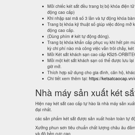
Mỗi chiếc két sắt đều trang bị bộ khóa điện tử
động cao cấp)
Khi nhập sai mã số 3 lần và tự động khóa bà
Trang bị khóa kỹ thuật số giúp việc đóng mở k
động cao cấp.
(Dùng phím # két tự động đóng).
Trang bị khóa khẩn cấp phục vụ khi hết pin m
kỳ chi phí nào mà công việc vẫn trôi chảy, két
Mỗi Két sắt khách sạn cao cấp KS25-ORBIT
Mỗi một két sắt khách sạn có thể được lưu 
giờ mở.
Thích hợp sử dụng cho gia đình, căn hộ, khá
Chi tiết xem thêm tại:
https://ketsatcaocap.vn/
Nhà máy sản xuất két sắt
Hiện nay két sắt cao cấp tự hào là nhà máy sản xuấ
đại nhất.
các sản phẩm két sắt được sản xuất hoàn toàn tự 
Xưởng phun sơn tiêu chuẩn chất lượng châu âu đảm
và độ bền cực cao