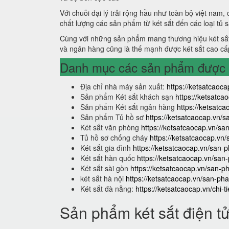
Với chuỗi đại lý trải rộng hầu như toàn bộ việt nam,
chất lượng các sản phẩm từ két sắt đến các loại tủ 
Cùng với những sản phẩm mang thương hiệu két sắt
và ngân hàng cũng là thế mạnh được két sắt cao cấ
Danh mục các sản phẩm được s
Địa chỉ nhà máy sản xuất:
https://ketsatcaoca
Sản phẩm Két sắt khách sạn
https://ketsatc
Sản phẩm Két sắt ngân hàng
https://ketsat
Sản phẩm Tủ hồ sơ
https://ketsatcaocap.vn/
Két sắt văn phòng
https://ketsatcaocap.vn/s
Tủ hồ sơ chống cháy
https://ketsatcaocap.vn
Két sắt gia đình
https://ketsatcaocap.vn/san-p
Két sắt hàn quốc
https://ketsatcaocap.vn/san
Két sắt sài gòn
https://ketsatcaocap.vn/san-p
két sắt hà nội
https://ketsatcaocap.vn/san-pha
Két sắt đà nẵng:
https://ketsatcaocap.vn/chi-t
Sản phẩm két sắt điện t