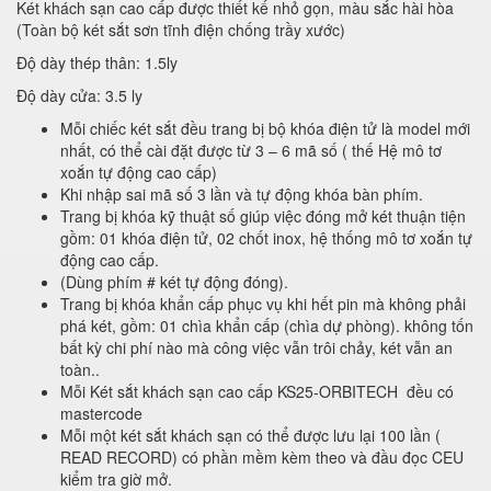
Két khách sạn cao cấp được thiết kế nhỏ gọn, màu sắc hài hòa
(Toàn bộ két sắt sơn tĩnh điện chống trầy xước)
Độ dày thép thân: 1.5ly
Độ dày cửa: 3.5 ly
Mỗi chiếc két sắt đều trang bị bộ khóa điện tử là model mới
nhất, có thể cài đặt được từ 3 – 6 mã số ( thế Hệ mô tơ
xoắn tự động cao cấp)
Khi nhập sai mã số 3 lần và tự động khóa bàn phím.
Trang bị khóa kỹ thuật số giúp việc đóng mở két thuận tiện
gồm: 01 khóa điện tử, 02 chốt inox, hệ thống mô tơ xoắn tự
động cao cấp.
(Dùng phím # két tự động đóng).
Trang bị khóa khẩn cấp phục vụ khi hết pin mà không phải
phá két, gồm: 01 chìa khẩn cấp (chìa dự phòng). không tốn
bất kỳ chi phí nào mà công việc vẫn trôi chảy, két vẫn an
toàn..
Mỗi Két sắt khách sạn cao cấp KS25-ORBITECH đều có
mastercode
Mỗi một két sắt khách sạn có thể được lưu lại 100 lần (
READ RECORD) có phần mềm kèm theo và đầu đọc CEU
kiểm tra giờ mở.