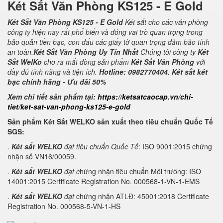
Két Sắt Văn Phòng KS125 - E Gold
Két Sắt Văn Phòng KS125 - E Gold
Két sắt cho các văn phòng
công ty hiện nay rất phổ biến và đóng vai trò quan trọng trong
bảo quản tiền bạc, con dấu các giấy tờ quan trọng đảm bảo tính
an toàn.
Két Sắt Văn Phòng Uy Tín Nhất
Chúng tôi công ty
Két
Sắt WelKo
cho ra mắt dòng sản phẩm
Két Sắt Văn Phòng
với
đầy đủ tính năng và tiện ích.
Hotline: 0982770404
.
Két sắt két
bạc chính hãng - Ưu đãi 50%
Xem chi tiết sản phẩm tại:
https://ketsatcaocap.vn/chi-
tiet/ket-sat-van-phong-ks125-e-gold
Sản phẩm Két Sắt WELKO sản xuất theo tiêu chuẩn Quốc Tế
SGS:
.
Két sắt WELKO
đạt tiêu chuẩn Quốc Tế
: ISO 9001:2015 chứng
nhận số VN16/00059.
.
Két sắt WELKO
đạt c
hứng nhận tiêu chuẩn Môi trường: ISO
14001:2015 Certificate Registration No. 000568-1-VN-1-EMS
.
Két sắt WELKO
đạt
chứng nhận ATLĐ: 45001:2018 Certificate
Registration No. 000568-5-VN-1-HS