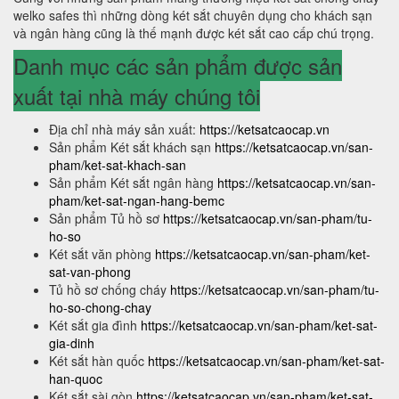
welko safes thì những dòng két sắt chuyên dụng cho khách sạn
và ngân hàng cũng là thế mạnh được két sắt cao cấp chú trọng.
Danh mục các sản phẩm được sản
xuất tại nhà máy chúng tôi
Địa chỉ nhà máy sản xuất:
https://ketsatcaocap.vn
Sản phẩm Két sắt khách sạn
https://ketsatcaocap.vn/san-
pham/ket-sat-khach-san
Sản phẩm Két sắt ngân hàng
https://ketsatcaocap.vn/san-
pham/ket-sat-ngan-hang-bemc
Sản phẩm Tủ hồ sơ
https://ketsatcaocap.vn/san-pham/tu-
ho-so
Két sắt văn phòng
https://ketsatcaocap.vn/san-pham/ket-
sat-van-phong
Tủ hồ sơ chống cháy
https://ketsatcaocap.vn/san-pham/tu-
ho-so-chong-chay
Két sắt gia đình
https://ketsatcaocap.vn/san-pham/ket-sat-
gia-dinh
Két sắt hàn quốc
https://ketsatcaocap.vn/san-pham/ket-sat-
han-quoc
Két sắt sài gòn
https://ketsatcaocap.vn/san-pham/ket-sat-