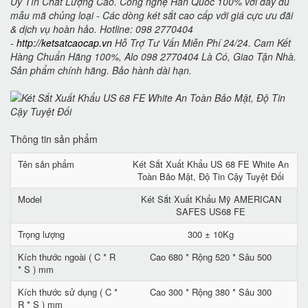
Uy Tín Chất Lượng Cao. Công nghệ Hàn Quốc 100% với đầy đủ
mẫu mã chủng loại - Các dòng két sắt cao cấp với giá cực ưu đãi
& dịch vụ hoàn hảo. Hotline: 098 2770404
-
http://ketsatcaocap.vn
Hỗ Trợ Tư Vấn Miễn Phí 24/24. Cam Kết
Hàng Chuẩn Hãng 100%, Alo 098 2770404 Là Có, Giao Tận Nhà.
Sản phẩm chính hãng. Bảo hành dài hạn.
Thông tin sản phẩm
Tên sản phẩm
Két Sắt Xuất Khẩu US 68 FE White An
Toàn Bảo Mật, Độ Tin Cậy Tuyệt Đối
Model
Két Sắt Xuất Khẩu Mỹ AMERICAN
SAFES US68 FE
Trọng lượng
300 ± 10Kg
Kích thước ngoài ( C * R
Cao 680 * Rộng 520 * Sâu 500
* S ) mm
Kích thước sử dụng ( C *
Cao 300 * Rộng 380 * Sâu 300
R * S ) mm