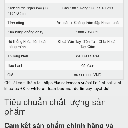
Kích thước ngăn kéo ( C
Cao 100 * Rộng 380 * Sâu 240
* R * S ) mm
Tính năng
An toàn + Chống trộm đập khoan phá
Khả năng chống cháy
1000 - 1200°C
Hệ thống khóa liên hoàn
Khoá Vân Tay Điện Tử - Chìa khoá -
thông minh
Tay Cầm
Thương hiệu
WELKO Safes
Bảo hành
05 Year
Giá
36.500.000 VNĐ
Chi tiết xem thêm tại:
https://ketsatcaocap.vn/chi-tiet/ket-sat-xuat-
khau-us-68-fe-white-an-toan-bao-mat-do-tin-cay-tuyet-doi
Tiêu chuẩn chất lượng sản
phẩm
Cam kết
sản phẩm chính hãng và