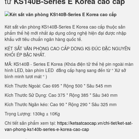
tử
KS140B-Series E Korea cao cấp
Két sắt văn phòng KS140B-Series E Korea cao cấp thuộc sản
phẩm thế hệ mới nhất áp dụng công nghệ hiện đại được nhập
khẩu với tiêu chuẩn ngân hàng quốc tế.
KÉT SẮT VĂN PHÒNG CAO CẤP DÒNG KS ĐÚC ĐẶC NGUYÊN
KHỐI ÉP BẬC NHẤT.
MÃ: KS140B - Series E Korea (Khóa điện tử thế hệ pin ngoài màn
hình LED, bàn phím LED đẳng cấp hạng sang đến từ “ Xứ sở
bình minh tươi mát “ )
Kích Thước Ngoài: Cao 695 * Rộng 500 * Sâu 545 mm
Kích Thước Sử Dụng: Cao 375 * Rộng 385 * Sâu 340 mm
Kích Thước Ngăn kéo: Cao 90 * Rộng 290 * Sâu 325 mm
Trọng Lượng: 130kg ± 10Kg
Chi tiết sản phẩm xem tại:
https://ketsatcaocap.vn/chi-tiet/ket-sat-
van-phong-ks140b-series-e-korea-cao-cap