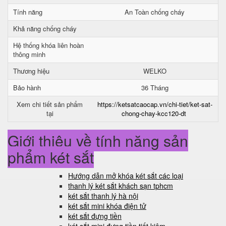
Tính năng
An Toàn chống cháy
Khả năng chống cháy
Hệ thống khóa liên hoàn
thông minh
Thương hiệu
WELKO
Bảo hành
36 Tháng
Xem chi tiết sản phẩm
https://ketsatcaocap.vn/chi-tiet/ket-sat-
tại
chong-chay-kcc120-dt
Giới thiệu về tính năng sản
phẩm két sắt
Hướng dẫn mở khóa két sắt các loại
thanh lý két sắt khách sạn tphcm
két sắt thanh lý hà nội
két sắt mini khóa điện tử
két sắt đựng tiền