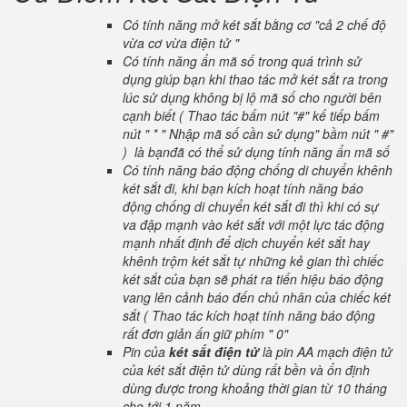
Có tính năng mở két sắt bằng cơ "cả 2 chế độ
vừa cơ vừa điện tử "
Có tính năng ẩn mã số trong quá trình sử
dụng giúp bạn khi thao tác mở két sắt ra trong
lúc sử dụng không bị lộ mã số cho người bên
cạnh biết ( Thao tác bấm nút "#" kế tiếp bấm
nút " * " Nhập mã số cần sử dụng" bầm nút " #"
) là bạnđã có thể sử dụng tính năng ẩn mã số
Có tính năng báo động chống di chuyển khênh
két sắt đi, khi bạn kích hoạt tính năng báo
động chống di chuyển két sắt đi thì khi có sự
va đập mạnh vào két sắt với một lực tác động
mạnh nhất định để dịch chuyển két sắt hay
khênh trộm két sắt tự những kẻ gian thì chiếc
két sắt của bạn sẽ phát ra tiến hiệu báo động
vang lên cảnh báo đến chủ nhân của chiếc két
sắt ( Thao tác kích hoạt tính năng báo động
rất đơn giản ấn giữ phím " 0"
Pin của
két sắt điện tử
là pin AA mạch điện tử
của két sắt điện tử dùng rất bền và ổn định
dùng được trong khoảng thời gian từ 10 tháng
cho tới 1 năm