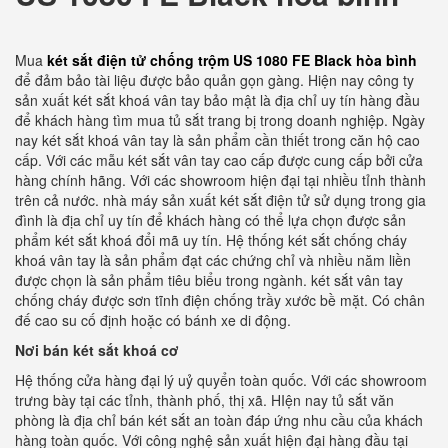
Mua
két sắt điện tử chống trộm US 1080 FE Black hòa bình
để đảm bảo tài liệu được bảo quản gọn gàng. Hiện nay công ty
sản xuất két sắt khoá vân tay bảo mật là địa chỉ uy tín hàng đầu
để khách hàng tìm mua tủ sắt trang bị trong doanh nghiệp. Ngày
nay két sắt khoá vân tay là sản phẩm cần thiết trong căn hộ cao
cấp. Với các mẫu két sắt vân tay cao cấp được cung cấp bởi cửa
hàng chính hãng. Với các showroom hiện đại tại nhiều tỉnh thành
trên cả nước. nhà máy sản xuất két sắt điện tử sử dụng trong gia
đình là địa chỉ uy tín để khách hàng có thể lựa chọn được sản
phẩm két sắt khoá đổi mã uy tín. Hệ thống két sắt chống cháy
khoá vân tay là sản phẩm đạt các chứng chỉ và nhiều năm liền
được chọn là sản phẩm tiêu biểu trong ngành. két sắt vân tay
chống cháy được sơn tĩnh điện chống trầy xước bề mặt. Có chân
đế cao su cố định hoặc có bánh xe di động.
Nơi bán két sắt khoá cơ
Hệ thống cửa hàng đại lý uỷ quyển toàn quốc. Với các showroom
trưng bày tại các tỉnh, thành phố, thị xã. HIện nay tủ sắt văn
phòng là địa chỉ bán két sắt an toàn đáp ứng nhu cầu của khách
hàng toàn quốc. Với công nghệ sản xuất hiện đại hàng đầu tại