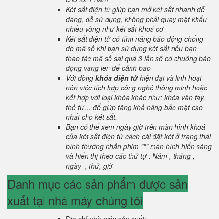
Két sắt điện tử giúp bạn mở két sắt nhanh dễ
dàng, dễ sử dụng, không phải quay mật khẩu
nhiều vòng như két sắt khoá cơ
Két sắt điện tử có tính năng báo động chống
dò mã số khi bạn sử dụng két sắt nếu bạn
thao tác mã số sai quá 3 lần sẽ có chuông báo
động vang lên để cảnh báo
Với dòng
khóa điện tử
hiện đại và linh hoạt
nên việc tích hợp công nghệ thông minh hoặc
kết hợp với loại khóa khác như: khóa vân tay,
thẻ từ… để giúp tăng khả năng bảo mật cao
nhất cho két sắt.
Bạn có thể xem ngày giờ trên màn hình khoá
của két sắt điện tử cách cài đặt két ở trạng thái
bình thường nhấn phím "*" màn hình hiển sáng
và hiển thị theo các thứ tự : Năm , tháng ,
ngày , thứ, giờ
Danh mục các sản phẩm được sản
xuất tại nhà máy chúng tôi
Địa chỉ nhà máy sản xuất: