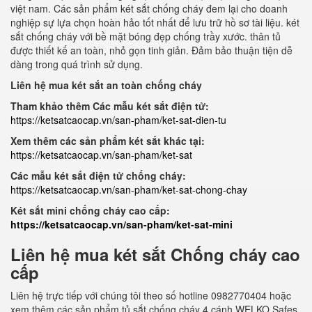
việt nam. Các sản phẩm két sắt chống cháy đem lại cho doanh
nghiệp sự lựa chọn hoàn hảo tốt nhất để lưu trữ hồ sơ tài liệu. két
sắt chống cháy với bề mặt bóng đẹp chống trầy xước. thân tủ
được thiết kế an toàn, nhỏ gọn tinh giản. Đảm bảo thuận tiện dễ
dàng trong quá trình sử dụng.
Liên hệ mua két sắt an toàn chống cháy
Tham khảo thêm Các mẫu két sắt điện tử:
https://ketsatcaocap.vn/san-pham/ket-sat-dien-tu
Xem thêm các sản phẩm két sắt khác tại:
https://ketsatcaocap.vn/san-pham/ket-sat
Các mẫu két sắt điện tử chống cháy:
https://ketsatcaocap.vn/san-pham/ket-sat-chong-chay
Két sắt mini chống cháy cao cấp:
https://ketsatcaocap.vn/san-pham/ket-sat-mini
Liên hệ mua két sắt Chống cháy cao
cấp
Liên hệ trực tiếp với chúng tôi theo số hotline 0982770404 hoặc
xem thêm các sản phẩm tủ sắt chống cháy 4 cánh WELKO Safes