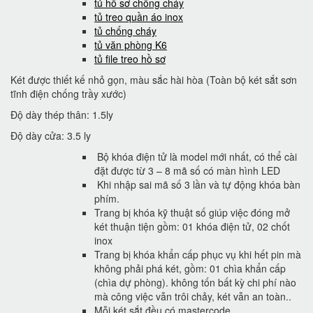
tủ hồ sơ chống cháy
tủ treo quần áo inox
tủ chống cháy
tủ văn phòng K6
tủ file treo hồ sơ
Két được thiết kế nhỏ gọn, màu sắc hài hòa (Toàn bộ két sắt sơn
tĩnh điện chống trầy xước)
Độ dày thép thân: 1.5ly
Độ dày cửa: 3.5 ly
Bộ khóa điện tử là model mới nhất, có thể cài
đặt được từ 3 – 8 mã số có màn hình LED
Khi nhập sai mã số 3 lần và tự động khóa bàn
phím.
Trang bị khóa kỹ thuật số giúp việc đóng mở
két thuận tiện gồm: 01 khóa điện tử, 02 chốt
inox
Trang bị khóa khẩn cấp phục vụ khi hết pin mà
không phải phá két, gồm: 01 chìa khẩn cấp
(chìa dự phòng). không tốn bất kỳ chi phí nào
mà công việc vẫn trôi chảy, két vẫn an toàn..
Mỗi két sắt đều có mastercode