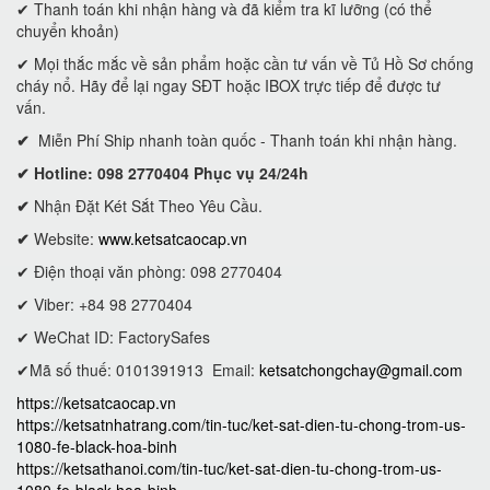
✔ Thanh toán khi nhận hàng và đã kiểm tra kĩ lưỡng (có thể
chuyển khoản)
✔ Mọi thắc mắc về sản phẩm hoặc cần tư vấn về Tủ Hồ Sơ chống
cháy nổ. Hãy để lại ngay SĐT hoặc IBOX trực tiếp để được tư
vấn.
✔
Miễn Phí Ship nhanh toàn quốc - Thanh toán khi nhận hàng.
✔ Hotline: 098 2770404 Phục vụ 24/24h
✔
Nhận Đặt Két Sắt Theo Yêu Cầu.
✔
Website:
www.ketsatcaocap.vn
✔ Điện thoại văn phòng: 098 2770404
✔ Viber: +84 98 2770404
✔ WeChat ID: FactorySafes
✔Mã số thuế: 0101391913
Email:
ketsatchongchay@gmail.com
https://ketsatcaocap.vn
https://ketsatnhatrang.com/tin-tuc/ket-sat-dien-tu-chong-trom-us-
1080-fe-black-hoa-binh
https://ketsathanoi.com/tin-tuc/ket-sat-dien-tu-chong-trom-us-