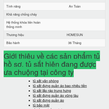
Tính năng
An Toàn
Khả năng chống cháy
Hệ thống khóa liên hoàn
thông minh
Thương hiệu
HOMESUN
Bảo hành
36 Tháng
Giới thiệu về các sản phẩm tủ
hồ sơ, tủ sắt hiện đang được
ưa chuộng tại công ty
tủ sắt văn phòng
tủ sắt đựng quần áo bao nhiêu tiền
tủ sắt lắp ráp trung hưng
tủ sắt đựng quần áo vũng tàu
tủ sắt đựng quần áo
tủ bảo mật