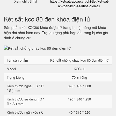
Xem chi tiết tại
https://ketsatcaocap.vn/chi-tiet/ket-sat-
an-toan-kcc-41-khoa-dien-tu
Két sắt kcc 80 đen khóa điện tử
Sản phẩm két KCC80 khóa được tử trang bị hệ thống mã khóa
hiện đại nhất hiện nay. Trọng lượng phù hợp để trang bị cho gia
đình ở chung cư.
Tên sản phẩm
Két sắt chống cháy kcc 80 đen điện tử
Model
KCC 80
Trọng lượng
70 ± 10kg
Kích thước ngoài ( C * R
395 * 455 * 380
* S ) mm
Kích thước sử dụng ( C *
190 * 340 * 250
R * S ) mm
Kích thước ngăn kéo ( C
40 * 315 * 220