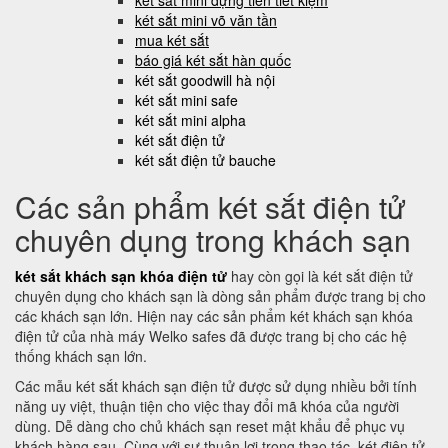
két sắt mini đựng tiền tiết kiệm
két sắt mini võ văn tần
mua két sắt
báo giá két sắt hàn quốc
két sắt goodwill hà nội
két sắt mini safe
két sắt mini alpha
két sắt điện tử
két sắt điện tử bauche
Các sản phẩm két sắt điện tử
chuyên dụng trong khách sạn
két sắt khách sạn khóa điện tử
hay còn gọi là két sắt điện tử
chuyên dụng cho khách sạn là dòng sản phẩm được trang bị cho
các khách sạn lớn. Hiện nay các sản phẩm két khách sạn khóa
điện tử của nhà máy Welko safes đã được trang bị cho các hệ
thống khách sạn lớn.
Các mẫu két sắt khách sạn điện tử được sử dụng nhiều bởi tính
năng uy việt, thuận tiện cho việc thay đổi mã khóa của người
dùng. Dễ dàng cho chủ khách sạn reset mật khẩu để phục vụ
khách hàng sau. Cùng với sự thuận lợi trong thao tác, két điện tử