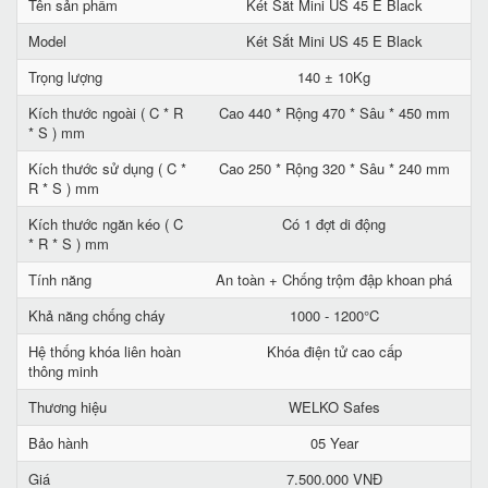
Tên sản phẩm
Két Sắt Mini US 45 E Black
Model
Két Sắt Mini US 45 E Black
Trọng lượng
140 ± 10Kg
Kích thước ngoài ( C * R
Cao 440 * Rộng 470 * Sâu * 450 mm
* S ) mm
Kích thước sử dụng ( C *
Cao 250 * Rộng 320 * Sâu * 240 mm
R * S ) mm
Kích thước ngăn kéo ( C
Có 1 đợt di động
* R * S ) mm
Tính năng
An toàn + Chống trộm đập khoan phá
Khả năng chống cháy
1000 - 1200°C
Hệ thống khóa liên hoàn
Khóa điện tử cao cấp
thông minh
Thương hiệu
WELKO Safes
Bảo hành
05 Year
Giá
7.500.000 VNĐ