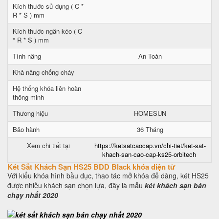
Kích thước sử dụng ( C *
R * S ) mm
Kích thước ngăn kéo ( C
* R * S ) mm
Tính năng
An Toàn
Khả năng chống cháy
Hệ thống khóa liên hoàn
thông minh
Thương hiệu
HOMESUN
Bảo hành
36 Tháng
Xem chi tiết tại
https://ketsatcaocap.vn/chi-tiet/ket-sat-
khach-san-cao-cap-ks25-orbitech
Két Sắt Khách Sạn HS25 BDD Black khóa điện tử
Với kiểu khóa hình bầu dục, thao tác mở khóa đễ dàng, két HS25
được nhiều khách sạn chọn lựa, đây là mẫu
két khách sạn bán
chạy nhất 2020