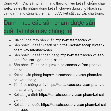
Cùng với những sản phẩm mang thương hiệu két sắt chống cháy
welko safes thì những dòng két sắt chuyên dụng cho khách sạn
và ngân hàng cũng là thế mạnh được két sắt cao cấp chú trọng.
Danh mục các sản phẩm được sản
xuất tại nhà máy chúng tôi
Địa chỉ nhà máy sản xuất:
https://ketsatcaocap.vn
Sản phẩm Két sắt khách sạn
https://ketsatcaocap.vn/san-
pham/ket-sat-khach-san
Sản phẩm Két sắt ngân hàng
https://ketsatcaocap.vn/san-
pham/ket-sat-ngan-hang-bemc
Sản phẩm Tủ hồ sơ
https://ketsatcaocap.vn/san-pham/tu-
ho-so
Két sắt văn phòng
https://ketsatcaocap.vn/san-pham/ket-
sat-van-phong
Tủ hồ sơ chống cháy
https://ketsatcaocap.vn/san-pham/tu-
ho-so-chong-chay
Két sắt gia đình
https://ketsatcaocap.vn/san-pham/ket-sat-
gia-dinh
Két sắt hàn quốc
https://ketsatcaocap.vn/san-pham/ket-sat-
han-quoc