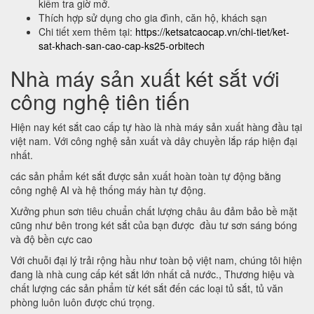
kiểm tra giờ mở.
Thích hợp sử dụng cho gia đình, căn hộ, khách sạn
Chi tiết xem thêm tại:
https://ketsatcaocap.vn/chi-tiet/ket-
sat-khach-san-cao-cap-ks25-orbitech
Nhà máy sản xuất két sắt với
công nghệ tiên tiến
Hiện nay két sắt cao cấp tự hào là nhà máy sản xuất hàng đầu tại
việt nam. Với công nghệ sản xuất và dây chuyền lắp ráp hiện đại
nhất.
các sản phẩm két sắt được sản xuất hoàn toàn tự động bằng
công nghệ AI và hệ thống máy hàn tự động.
Xưởng phun sơn tiêu chuẩn chất lượng châu âu đảm bảo bề mặt
cũng như bên trong két sắt của bạn được đầu tư sơn sáng bóng
và độ bền cực cao
Với chuỗi đại lý trải rộng hầu như toàn bộ việt nam, chúng tôi hiện
đang là nhà cung cấp két sắt lớn nhất cả nước., Thương hiệu và
chất lượng các sản phẩm từ két sắt đến các loại tủ sắt, tủ văn
phòng luôn luôn được chú trọng.