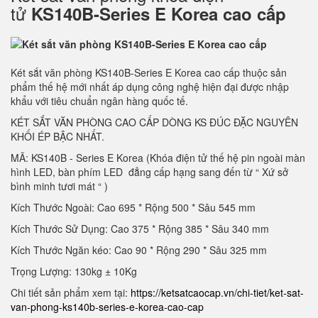
tử
KS140B-Series E Korea cao cấp
Két sắt văn phòng KS140B-Series E Korea cao cấp thuộc sản
phẩm thế hệ mới nhất áp dụng công nghệ hiện đại được nhập
khẩu với tiêu chuẩn ngân hàng quốc tế.
KÉT SẮT VĂN PHÒNG CAO CẤP DÒNG KS ĐÚC ĐẶC NGUYÊN
KHỐI ÉP BẬC NHẤT.
MÃ: KS140B - Series E Korea (Khóa điện tử thế hệ pin ngoài màn
hình LED, bàn phím LED đẳng cấp hạng sang đến từ “ Xứ sở
bình minh tươi mát “ )
Kích Thước Ngoài: Cao 695 * Rộng 500 * Sâu 545 mm
Kích Thước Sử Dụng: Cao 375 * Rộng 385 * Sâu 340 mm
Kích Thước Ngăn kéo: Cao 90 * Rộng 290 * Sâu 325 mm
Trọng Lượng: 130kg ± 10Kg
Chi tiết sản phẩm xem tại:
https://ketsatcaocap.vn/chi-tiet/ket-sat-
van-phong-ks140b-series-e-korea-cao-cap