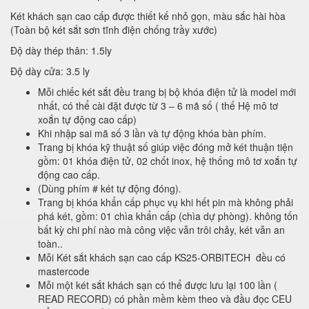
Két khách sạn cao cấp được thiết kế nhỏ gọn, màu sắc hài hòa
(Toàn bộ két sắt sơn tĩnh điện chống trầy xước)
Độ dày thép thân: 1.5ly
Độ dày cửa: 3.5 ly
Mỗi chiếc két sắt đều trang bị bộ khóa điện tử là model mới
nhất, có thể cài đặt được từ 3 – 6 mã số ( thế Hệ mô tơ
xoắn tự động cao cấp)
Khi nhập sai mã số 3 lần và tự động khóa bàn phím.
Trang bị khóa kỹ thuật số giúp việc đóng mở két thuận tiện
gồm: 01 khóa điện tử, 02 chốt inox, hệ thống mô tơ xoắn tự
động cao cấp.
(Dùng phím # két tự động đóng).
Trang bị khóa khẩn cấp phục vụ khi hết pin mà không phải
phá két, gồm: 01 chìa khẩn cấp (chìa dự phòng). không tốn
bất kỳ chi phí nào mà công việc vẫn trôi chảy, két vẫn an
toàn..
Mỗi Két sắt khách sạn cao cấp KS25-ORBITECH đều có
mastercode
Mỗi một két sắt khách sạn có thể được lưu lại 100 lần (
READ RECORD) có phần mềm kèm theo và đầu đọc CEU