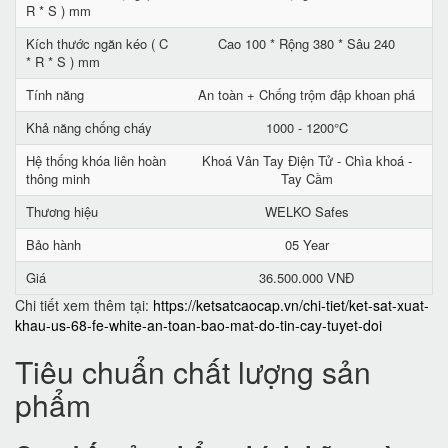
R * S ) mm
Kích thước ngăn kéo ( C
Cao 100 * Rộng 380 * Sâu 240
* R * S ) mm
Tính năng
An toàn + Chống trộm đập khoan phá
Khả năng chống cháy
1000 - 1200°C
Hệ thống khóa liên hoàn
Khoá Vân Tay Điện Tử - Chìa khoá -
thông minh
Tay Cầm
Thương hiệu
WELKO Safes
Bảo hành
05 Year
Giá
36.500.000 VNĐ
Chi tiết xem thêm tại:
https://ketsatcaocap.vn/chi-tiet/ket-sat-xuat-
khau-us-68-fe-white-an-toan-bao-mat-do-tin-cay-tuyet-doi
Tiêu chuẩn chất lượng sản
phẩm