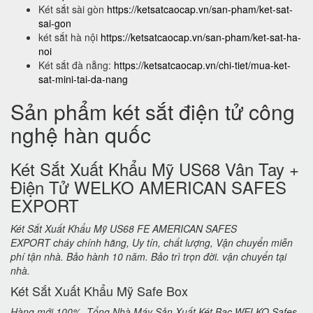
Két sắt sài gòn
https://ketsatcaocap.vn/san-pham/ket-sat-
sai-gon
két sắt hà nội
https://ketsatcaocap.vn/san-pham/ket-sat-ha-
noi
Két sắt đà nẵng:
https://ketsatcaocap.vn/chi-tiet/mua-ket-
sat-mini-tai-da-nang
Sản phẩm két sắt điện tử công
nghệ hàn quốc
Két Sắt Xuất Khẩu Mỹ US68 Vân Tay +
Điện Tử WELKO AMERICAN SAFES
EXPORT
Két Sắt Xuất Khẩu Mỹ US68 FE AMERICAN SAFES
EXPORT cháy chính hãng, Uy tín, chất lượng, Vận chuyển miễn
phí tận nhà. Bảo hành 10 năm. Bảo trì trọn đời. vận chuyển tại
nhà.
Két Sắt Xuất Khẩu Mỹ Safe Box
Hàng mới 100%. Tổng Nhà Máy Sản Xuất Két Bạc WELKO Safes