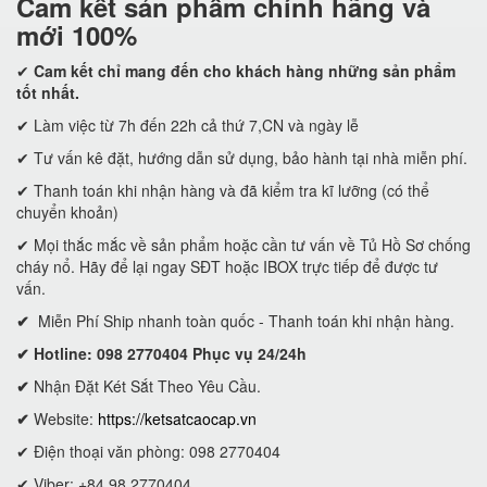
Cam kết
sản phẩm chính hãng và
mới 100%
✔
Cam kết
chỉ mang đến cho khách hàng những sản phẩm
tốt nhất.
✔ Làm việc từ 7h đến 22h cả thứ 7,CN và ngày lễ
✔ Tư vấn kê đặt, hướng dẫn sử dụng, bảo hành tại nhà miễn phí.
✔ Thanh toán khi nhận hàng và đã kiểm tra kĩ lưỡng (có thể
chuyển khoản)
✔ Mọi thắc mắc về sản phẩm hoặc cần tư vấn về Tủ Hồ Sơ chống
cháy nổ. Hãy để lại ngay SĐT hoặc IBOX trực tiếp để được tư
vấn.
✔
Miễn Phí Ship nhanh toàn quốc - Thanh toán khi nhận hàng.
✔ Hotline: 098 2770404 Phục vụ 24/24h
✔
Nhận Đặt Két Sắt Theo Yêu Cầu.
✔
Website:
https://ketsatcaocap.vn
✔ Điện thoại văn phòng: 098 2770404
✔ Viber: +84 98 2770404