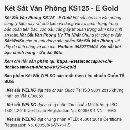
Két Sắt Văn Phòng KS125 - E Gold
Két Sắt Văn Phòng KS125 - E Gold
Két sắt cho các văn phòng
công ty hiện nay rất phổ biến và đóng vai trò quan trọng trong
bảo quản tiền bạc, con dấu các giấy tờ quan trọng đảm bảo tính
an toàn.
Két Sắt Văn Phòng Uy Tín Nhất
Chúng tôi công ty
Két
Sắt WelKo
cho ra mắt dòng sản phẩm
Két Sắt Văn Phòng
với
đầy đủ tính năng và tiện ích.
Hotline: 0982770404
.
Két sắt két
bạc chính hãng - Ưu đãi 50%
Xem chi tiết sản phẩm tại:
https://ketsatcaocap.vn/chi-
tiet/ket-sat-van-phong-ks125-e-gold
Sản phẩm Két Sắt WELKO sản xuất theo tiêu chuẩn Quốc Tế
SGS:
.
Két sắt WELKO
đạt tiêu chuẩn Quốc Tế
: ISO 9001:2015 chứng
nhận số VN16/00059.
.
Két sắt WELKO
đạt c
hứng nhận tiêu chuẩn Môi trường: ISO
14001:2015 Certificate Registration No. 000568-1-VN-1-EMS
.
Két sắt WELKO
đạt
chứng nhận ATLĐ: 45001:2018 Certificate
Registration No. 000568-5-VN-1-HS