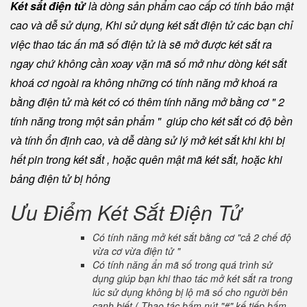
Két sắt điện tử
là dòng sản phẩm cao cấp có tính bảo mật
cao và dễ sử dụng, Khi sử dụng két sắt điện tử các bạn chỉ
việc thao tác ấn mã số điện tử là sẽ mở được két sắt ra
ngay chứ không cần xoay vặn mã số mở như dòng két sắt
khoá cơ ngoài ra không những có tính năng mở khoá ra
bằng điện tử mà két có có thêm tính năng mở bằng cơ " 2
tính năng trong một sản phẩm " giúp cho két sắt có độ bền
và tính ổn định cao, và dễ dàng sử lý mở két sắt khi khi bị
hết pin trong két sắt , hoặc quên mật mã két sắt, hoặc khi
bảng điện tử bị hỏng
Ưu Điểm Két Sắt Điện Tử
Có tính năng mở két sắt bằng cơ "cả 2 chế độ
vừa cơ vừa điện tử "
Có tính năng ẩn mã số trong quá trình sử
dụng giúp bạn khi thao tác mở két sắt ra trong
lúc sử dụng không bị lộ mã số cho người bên
cạnh biết ( Thao tác bấm nút "#" kế tiếp bấm