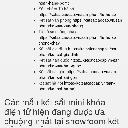
ngan-hang-bemc
Sản phẩm Tủ hồ sơ
https://ketsatcaocap.vn/san-pham/tu-ho-so
Két sắt văn phòng
https://ketsatcaocap.vn/san-
pham/ket-sat-van-phong
Tủ hồ sơ chống cháy
https://ketsatcaocap.vn/san-pham/tu-ho-so-
chong-chay
Két sắt gia đình
https://ketsatcaocap.vn/san-
pham/ket-sat-gia-dinh
Két sắt hàn quốc
https://ketsatcaocap.vn/san-
pham/ket-sat-han-quoc
Két sắt sài gòn
https://ketsatcaocap.vn/san-
pham/ket-sat-sai-gon
két sắt hà nội
https://ketsatcaocap.vn/san-
pham/ket-sat-ha-noi
Các mẫu két sắt mini khóa
điện tử hiện đang được ưa
chuộng nhất tại showroom két