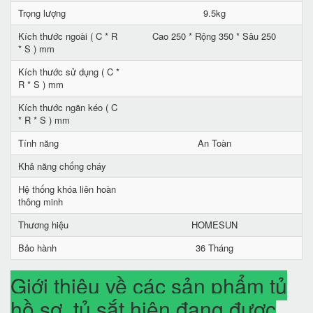
Trọng lượng
9.5kg
Kích thước ngoài ( C * R
Cao 250 * Rộng 350 * Sâu 250
* S ) mm
Kích thước sử dụng ( C *
R * S ) mm
Kích thước ngăn kéo ( C
* R * S ) mm
Tính năng
An Toàn
Khả năng chống cháy
Hệ thống khóa liên hoàn
thông minh
Thương hiệu
HOMESUN
Bảo hành
36 Tháng
Giới thiệu về các sản phẩm tủ
hồ sơ, tủ sắt hiện đang được