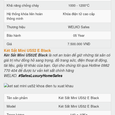
Khả năng chống cháy
1000 - 1200°C
Hệ thống khóa liên hoàn
Khóa điện tử cao cấp
thông minh
Thương hiệu
WELKO Safes
Bảo hành
05 Year
Giá
7.500.000 VNĐ
Két Sắt Mini US52 E Black
Két Sắt Mini US52E Black
là nơi an toàn để giữ những tài sản có
giá trị như đồng hồ sang trọng, đồ trang sức, điện thoại di động,
tài liệu, giấy tờ khác của bạn. Gọi cho chúng tôi qua Hotline 0982
770 404 để được tư vấn két sắt chính hãng
WELKO.
#SafesLuxuryHomeSafes
Tên sản phẩm
Két Sắt Mini US52 E Black
Model
Két Sắt Mini US52 E Black
Trọng lượng
140 ± 10Kg