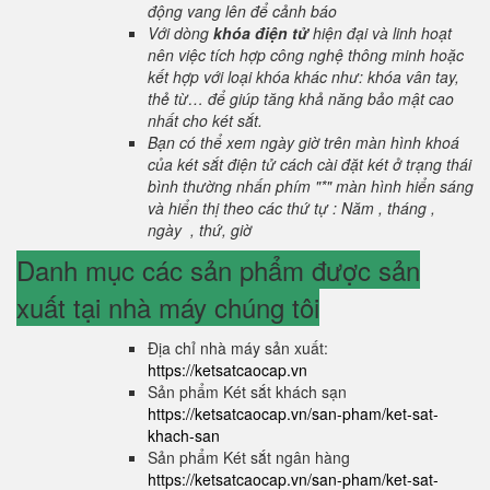
động vang lên để cảnh báo
Với dòng
khóa điện tử
hiện đại và linh hoạt
nên việc tích hợp công nghệ thông minh hoặc
kết hợp với loại khóa khác như: khóa vân tay,
thẻ từ… để giúp tăng khả năng bảo mật cao
nhất cho két sắt.
Bạn có thể xem ngày giờ trên màn hình khoá
của két sắt điện tử cách cài đặt két ở trạng thái
bình thường nhấn phím "*" màn hình hiển sáng
và hiển thị theo các thứ tự : Năm , tháng ,
ngày , thứ, giờ
Danh mục các sản phẩm được sản
xuất tại nhà máy chúng tôi
Địa chỉ nhà máy sản xuất:
https://ketsatcaocap.vn
Sản phẩm Két sắt khách sạn
https://ketsatcaocap.vn/san-pham/ket-sat-
khach-san
Sản phẩm Két sắt ngân hàng
https://ketsatcaocap.vn/san-pham/ket-sat-