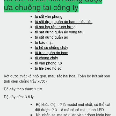
ưa chuộng tại công ty
tủ sắt văn phòng
tủ sắt đựng quần áo bao nhiêu tiền
tủ sắt lắp ráp trung hưng
tủ sắt đựng quần áo vũng tàu
tủ sắt đựng quần áo
tủ bảo mật
tủ hồ sơ chống cháy
tủ treo quần áo inox
tủ chống cháy
tủ văn phòng K6
tủ file treo hồ sơ
Két được thiết kế nhỏ gọn, màu sắc hài hòa (Toàn bộ két sắt sơn
tĩnh điện chống trầy xước)
Độ dày thép thân: 1.5ly
Độ dày cửa: 3.5 ly
Bộ khóa điện tử là model mới nhất, có thể cài
đặt được từ 3 – 8 mã số có màn hình LED
Khi nhập sai mã số 3 lần và tự động khóa bàn