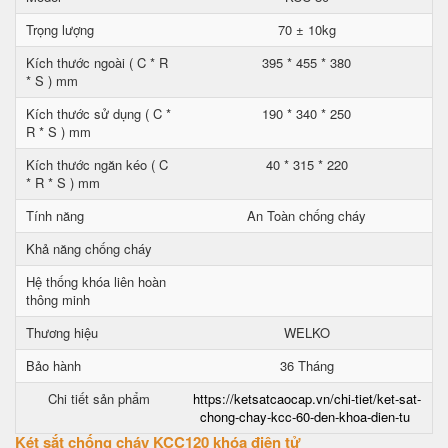
Trọng lượng
70 ± 10kg
Kích thước ngoài ( C * R
395 * 455 * 380
* S ) mm
Kích thước sử dụng ( C *
190 * 340 * 250
R * S ) mm
Kích thước ngăn kéo ( C
40 * 315 * 220
* R * S ) mm
Tính năng
An Toàn chống cháy
Khả năng chống cháy
Hệ thống khóa liên hoàn
thông minh
Thương hiệu
WELKO
Bảo hành
36 Tháng
Chi tiết sản phẩm
https://ketsatcaocap.vn/chi-tiet/ket-sat-
chong-chay-kcc-60-den-khoa-dien-tu
Két sắt chống cháy KCC120 khóa điện tử