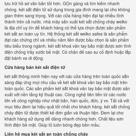
lưu trữ hồ sơ văn bản tốt hơn. GỌn gàng và tìm kiếm nhanh
chóng. két sắt điện tử sử dụng trong gia đình mang lại cho không
gian thêm sang trọng. Với các cửa hàng hiện đại tại nhiều tỉnh
thành trên cả nước. nhà máy sản xuất két sắt chống cháy welko
là địa chỉ uy tín để khách hàng có thể lựa chọn được sản phẩm
két sắt an toàn uy tín. Hệ thống két sắt welko safes là sản phẩm
đạt các chứng chỉ và nhiều năm liền được bầu chọn là sản phẩm
tiêu biểu trong ngành. két sắt khoá vân tay bảo mật được sơn tĩnh
điện chống trầy xước bề mặt. Có chân đế cao su cố định hoặc lắp
đặt bánh xe di động.
Cửa hàng bán két sắt điện tử
két sắt thông minh hiện nay với các cửa hàng trên toàn quốc sẵn
sàng đáp ứng mọi nhu cầu về két sắt khoá vân tay bảo mật trên
toàn quốc. Các sản phẩm két sắt khoá vân tay bảo mật được sản
xuất với nền tảng kỹ thuật cao. Công nghệ tiên tiến từ các nước
lớn về công nghiệp như nhật bản, hàn quốc, đức, ý vv. Tất cả với
mục tiêu đem lại hiệu quả tốt nhất cho khách hàng. két sắt chống
cháy điện tử được thiết kế đơn giản và thuận tiện. Đem lại cho
khách hàng sử dụng dễ dàng nhanh chóng hơn. Chất liệu sơn
tĩnh điện bề mặt. Giúp tủ luôn bóng đẹp bền mầu.
Liên hệ mua két sắt an toàn chống cháy