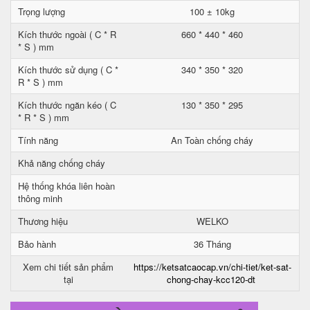
Trọng lượng
100 ± 10kg
Kích thước ngoài ( C * R
660 * 440 * 460
* S ) mm
Kích thước sử dụng ( C *
340 * 350 * 320
R * S ) mm
Kích thước ngăn kéo ( C
130 * 350 * 295
* R * S ) mm
Tính năng
An Toàn chống cháy
Khả năng chống cháy
Hệ thống khóa liên hoàn
thông minh
Thương hiệu
WELKO
Bảo hành
36 Tháng
Xem chi tiết sản phẩm
https://ketsatcaocap.vn/chi-tiet/ket-sat-
tại
chong-chay-kcc120-dt