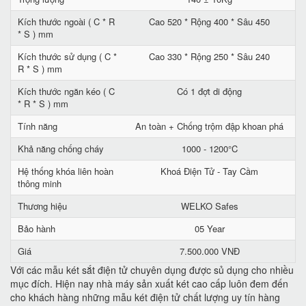
Kích thước ngoài ( C * R
Cao 520 * Rộng 400 * Sâu 450
* S ) mm
Kích thước sử dụng ( C *
Cao 330 * Rộng 250 * Sâu 240
R * S ) mm
Kích thước ngăn kéo ( C
Có 1 đợt di động
* R * S ) mm
Tính năng
An toàn + Chống trộm đập khoan phá
Khả năng chống cháy
1000 - 1200°C
Hệ thống khóa liên hoàn
Khoá Điện Tử - Tay Cầm
thông minh
Thương hiệu
WELKO Safes
Bảo hành
05 Year
Giá
7.500.000 VNĐ
Với các mẫu két sắt điện tử chuyên dụng được sủ dụng cho nhiều
mục đích. Hiện nay nhà máy sản xuất két cao cấp luôn đem đến
cho khách hàng những mẫu két điện tử chất lượng uy tín hàng