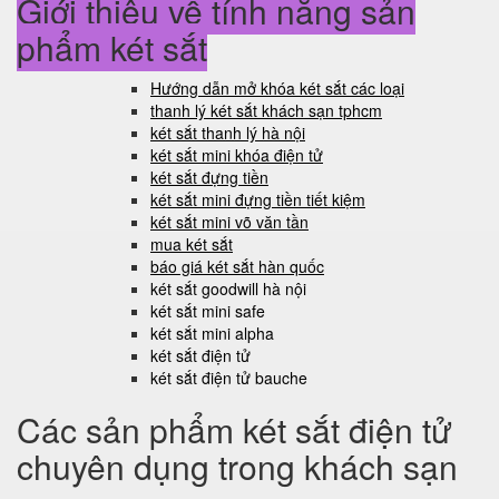
Giới thiệu về tính năng sản
phẩm két sắt
Hướng dẫn mở khóa két sắt các loại
thanh lý két sắt khách sạn tphcm
két sắt thanh lý hà nội
két sắt mini khóa điện tử
két sắt đựng tiền
két sắt mini đựng tiền tiết kiệm
két sắt mini võ văn tần
mua két sắt
báo giá két sắt hàn quốc
két sắt goodwill hà nội
két sắt mini safe
két sắt mini alpha
két sắt điện tử
két sắt điện tử bauche
Các sản phẩm két sắt điện tử
chuyên dụng trong khách sạn