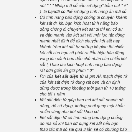
nút " * " Nhập mã số cần sử dụng" bầm nút " #"
) là bạnđã có thể sử dụng tính năng ẩn mã số
Có tính năng báo động chống di chuyển khênh
két sắt đi, khi bạn kích hoạt tính năng báo
động chống di chuyển két sắt đi thì khi có sự
va đập mạnh vào két sắt với một lực tác động
mạnh nhất định để dịch chuyển két sắt hay
khênh trộm két sắt tự những kẻ gian thì chiếc
két sắt của bạn sẽ phát ra tiến hiệu báo động
vang lên cảnh báo đến chủ nhân của chiếc két
sắt ( Thao tác kích hoạt tính năng báo động
rất đơn giản ấn giữ phím " 0"
Pin của
két sắt điện tử
là pin AA mạch điện tử
của két sắt điện tử dùng rất bền và ổn định
dùng được trong khoảng thời gian từ 10 tháng
cho tới 1 năm
Két sắt điện tử giúp bạn mở két sắt nhanh dễ
dàng, dễ sử dụng, không phải quay mật khẩu
nhiều vòng như két sắt khoá cơ
Két sắt điện tử có tính năng báo động chống
dò mã số khi bạn sử dụng két sắt nếu bạn
thao tác mã số sai quá 3 lần sẽ có chuông báo