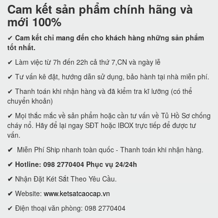
Cam kết
sản phẩm chính hãng và
mới 100%
✔
Cam kết
chỉ mang đến cho khách hàng những sản phẩm
tốt nhất.
✔ Làm việc từ 7h đến 22h cả thứ 7,CN và ngày lễ
✔ Tư vấn kê đặt, hướng dẫn sử dụng, bảo hành tại nhà miễn phí.
✔ Thanh toán khi nhận hàng và đã kiểm tra kĩ lưỡng (có thể
chuyển khoản)
✔ Mọi thắc mắc về sản phẩm hoặc cần tư vấn về Tủ Hồ Sơ chống
cháy nổ. Hãy để lại ngay SĐT hoặc IBOX trực tiếp để được tư
vấn.
✔
Miễn Phí Ship nhanh toàn quốc - Thanh toán khi nhận hàng.
✔ Hotline: 098 2770404 Phục vụ 24/24h
✔
Nhận Đặt Két Sắt Theo Yêu Cầu.
✔
Website:
www.ketsatcaocap.vn
✔ Điện thoại văn phòng: 098 2770404