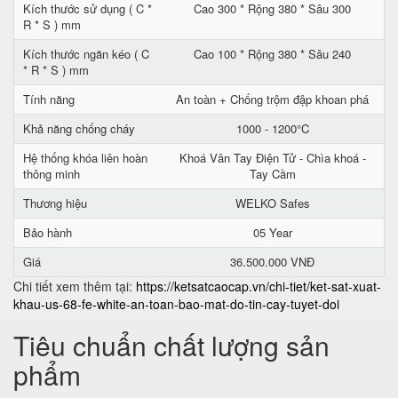
Kích thước sử dụng ( C *
Cao 300 * Rộng 380 * Sâu 300
R * S ) mm
Kích thước ngăn kéo ( C
Cao 100 * Rộng 380 * Sâu 240
* R * S ) mm
Tính năng
An toàn + Chống trộm đập khoan phá
Khả năng chống cháy
1000 - 1200°C
Hệ thống khóa liên hoàn
Khoá Vân Tay Điện Tử - Chìa khoá -
thông minh
Tay Cầm
Thương hiệu
WELKO Safes
Bảo hành
05 Year
Giá
36.500.000 VNĐ
Chi tiết xem thêm tại:
https://ketsatcaocap.vn/chi-tiet/ket-sat-xuat-
khau-us-68-fe-white-an-toan-bao-mat-do-tin-cay-tuyet-doi
Tiêu chuẩn chất lượng sản
phẩm