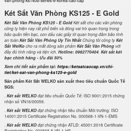
van-phong-ks140b-series-e-korea-cao-cap
Két Sắt Văn Phòng KS125 - E Gold
Két Sắt Văn Phòng KS125 - E Gold
Két sắt cho các văn phòng
công ty hiện nay rất phổ biến và đóng vai trò quan trọng trong
bảo quản tiền bạc, con dấu các giấy tờ quan trọng đảm bảo tính
an toàn.
Két Sắt Văn Phòng Uy Tín Nhất
Chúng tôi công ty
Két
Sắt WelKo
cho ra mắt dòng sản phẩm
Két Sắt Văn Phòng
với
đầy đủ tính năng và tiện ích.
Hotline: 0982770404
.
Két sắt két
bạc chính hãng - Ưu đãi 50%
Xem chi tiết sản phẩm tại:
https://ketsatcaocap.vn/chi-
tiet/ket-sat-van-phong-ks125-e-gold
Sản phẩm Két Sắt WELKO sản xuất theo tiêu chuẩn Quốc Tế
SGS:
.
Két sắt WELKO
đạt tiêu chuẩn Quốc Tế
: ISO 9001:2015 chứng
nhận số VN16/00059.
.
Két sắt WELKO
đạt c
hứng nhận tiêu chuẩn Môi trường: ISO
14001:2015 Certificate Registration No. 000568-1-VN-1-EMS
.
Két sắt WELKO
đạt
chứng nhận ATLĐ: 45001:2018 Certificate
Registration No. 000568-5-VN-1-HS