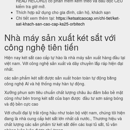
READ RECORD) có phần mềm kèm theo và đầu đọc CEU
kiểm tra giờ mở.
Thích hợp sử dụng cho gia đình, căn hộ, khách sạn
Chi tiết xem thêm tại:
https://ketsatcaocap.vn/chi-tiet/ket-
sat-khach-san-cao-cap-ks25-orbitech
Nhà máy sản xuất két sắt với
công nghệ tiên tiến
Hiện nay két sắt cao cấp tự hào là nhà máy sản xuất hàng đầu tại
việt nam. Với công nghệ sản xuất và dây chuyền lắp ráp hiện đại
nhất.
các sản phẩm két sắt được sản xuất hoàn toàn tự động bằng
công nghệ AI và hệ thống máy hàn tự động.
Xưởng phun sơn tiêu chuẩn chất lượng châu âu đảm bảo bề mặt
cũng như bên trong két sắt của bạn được đầu tư sơn sáng bóng
và độ bền cực cao
Với chuỗi đại lý trải rộng hầu như toàn bộ việt nam, chúng tôi hiện
đang là nhà cung cấp két sắt lớn nhất cả nước., Thương hiệu và
chất lượng các sản phẩm từ két sắt đến các loại tủ sắt, tủ văn