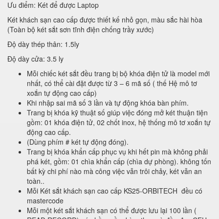
Ưu điểm: Két để được Laptop
Két khách sạn cao cấp được thiết kế nhỏ gọn, màu sắc hài hòa
(Toàn bộ két sắt sơn tĩnh điện chống trầy xước)
Độ dày thép thân: 1.5ly
Độ dày cửa: 3.5 ly
Mỗi chiếc két sắt đều trang bị bộ khóa điện tử là model mới
nhất, có thể cài đặt được từ 3 – 6 mã số ( thế Hệ mô tơ
xoắn tự động cao cấp)
Khi nhập sai mã số 3 lần và tự động khóa bàn phím.
Trang bị khóa kỹ thuật số giúp việc đóng mở két thuận tiện
gồm: 01 khóa điện tử, 02 chốt inox, hệ thống mô tơ xoắn tự
động cao cấp.
(Dùng phím # két tự động đóng).
Trang bị khóa khẩn cấp phục vụ khi hết pin mà không phải
phá két, gồm: 01 chìa khẩn cấp (chìa dự phòng). không tốn
bất kỳ chi phí nào mà công việc vẫn trôi chảy, két vẫn an
toàn..
Mỗi Két sắt khách sạn cao cấp KS25-ORBITECH đều có
mastercode
Mỗi một két sắt khách sạn có thể được lưu lại 100 lần (