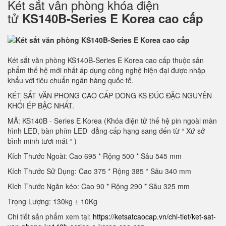
Két sắt vân phòng khóa điện
tử
KS140B-Series E Korea cao cấp
Két sắt văn phòng KS140B-Series E Korea cao cấp thuộc sản
phẩm thế hệ mới nhất áp dụng công nghệ hiện đại được nhập
khẩu với tiêu chuẩn ngân hàng quốc tế.
KÉT SẮT VĂN PHÒNG CAO CẤP DÒNG KS ĐÚC ĐẶC NGUYÊN
KHỐI ÉP BẬC NHẤT.
MÃ: KS140B - Series E Korea (Khóa điện tử thế hệ pin ngoài màn
hình LED, bàn phím LED đẳng cấp hạng sang đến từ “ Xứ sở
bình minh tươi mát “ )
Kích Thước Ngoài: Cao 695 * Rộng 500 * Sâu 545 mm
Kích Thước Sử Dụng: Cao 375 * Rộng 385 * Sâu 340 mm
Kích Thước Ngăn kéo: Cao 90 * Rộng 290 * Sâu 325 mm
Trọng Lượng: 130kg ± 10Kg
Chi tiết sản phẩm xem tại:
https://ketsatcaocap.vn/chi-tiet/ket-sat-