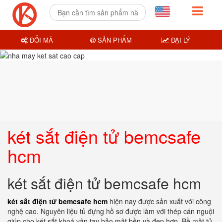
ĐỔI MÃ
SẢN PHẨM
ĐẠI LÝ
két sắt điện tử bemcsafe
hcm
két sắt điện tử bemcsafe hcm
két sắt điện tử bemcsafe hcm
hiện nay được sản xuất với công
nghệ cao. Nguyên liệu tủ đựng hồ sơ được làm với thép cán nguội
giúp cho két sắt khoá vân tay bảo mật bền và đẹp hơn. Bề mặt tủ