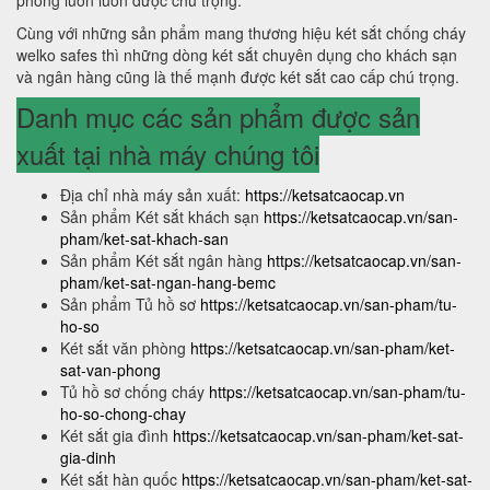
phòng luôn luôn được chú trọng.
Cùng với những sản phẩm mang thương hiệu két sắt chống cháy
welko safes thì những dòng két sắt chuyên dụng cho khách sạn
và ngân hàng cũng là thế mạnh được két sắt cao cấp chú trọng.
Danh mục các sản phẩm được sản
xuất tại nhà máy chúng tôi
Địa chỉ nhà máy sản xuất:
https://ketsatcaocap.vn
Sản phẩm Két sắt khách sạn
https://ketsatcaocap.vn/san-
pham/ket-sat-khach-san
Sản phẩm Két sắt ngân hàng
https://ketsatcaocap.vn/san-
pham/ket-sat-ngan-hang-bemc
Sản phẩm Tủ hồ sơ
https://ketsatcaocap.vn/san-pham/tu-
ho-so
Két sắt văn phòng
https://ketsatcaocap.vn/san-pham/ket-
sat-van-phong
Tủ hồ sơ chống cháy
https://ketsatcaocap.vn/san-pham/tu-
ho-so-chong-chay
Két sắt gia đình
https://ketsatcaocap.vn/san-pham/ket-sat-
gia-dinh
Két sắt hàn quốc
https://ketsatcaocap.vn/san-pham/ket-sat-