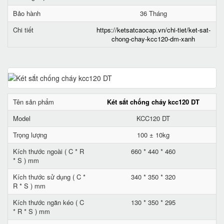
Bảo hành
36 Tháng
Chi tiết
https://ketsatcaocap.vn/chi-tiet/ket-sat-
chong-chay-kcc120-dm-xanh
Tên sản phẩm
Két sắt chống cháy kcc120 DT
Model
KCC120 DT
Trọng lượng
100 ± 10kg
Kích thước ngoài ( C * R
660 * 440 * 460
* S ) mm
Kích thước sử dụng ( C *
340 * 350 * 320
R * S ) mm
Kích thước ngăn kéo ( C
130 * 350 * 295
* R * S ) mm