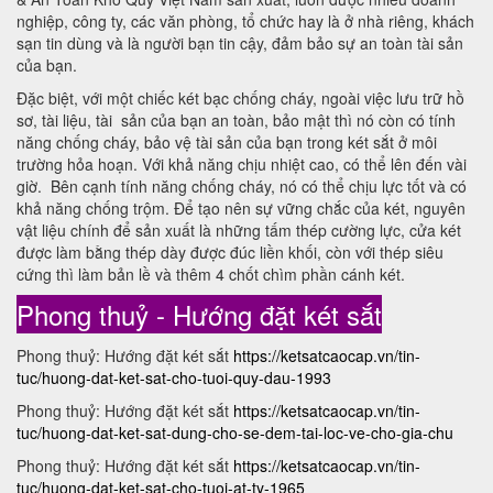
nghiệp, công ty, các văn phòng, tổ chức hay là ở nhà riêng, khách
sạn tin dùng và là người bạn tin cậy, đảm bảo sự an toàn tài sản
của bạn.
Đặc biệt, với một chiếc két bạc chống cháy, ngoài việc lưu trữ hồ
sơ, tài liệu, tài sản của bạn an toàn, bảo mật thì nó còn có tính
năng chống cháy, bảo vệ tài sản của bạn trong két sắt ở môi
trường hỏa hoạn. Với khả năng chịu nhiệt cao, có thể lên đến vài
giờ. Bên cạnh tính năng chống cháy, nó có thể chịu lực tốt và có
khả năng chống trộm. Để tạo nên sự vững chắc của két, nguyên
vật liệu chính để sản xuất là những tấm thép cường lực, cửa két
được làm bằng thép dày được đúc liền khối, còn với thép siêu
cứng thì làm bản lề và thêm 4 chốt chìm phần cánh két.
Phong thuỷ - Hướng đặt két sắt
Phong thuỷ: Hướng đặt két sắt
https://ketsatcaocap.vn/tin-
tuc/huong-dat-ket-sat-cho-tuoi-quy-dau-1993
Phong thuỷ: Hướng đặt két sắt
https://ketsatcaocap.vn/tin-
tuc/huong-dat-ket-sat-dung-cho-se-dem-tai-loc-ve-cho-gia-chu
Phong thuỷ: Hướng đặt két sắt
https://ketsatcaocap.vn/tin-
tuc/huong-dat-ket-sat-cho-tuoi-at-ty-1965