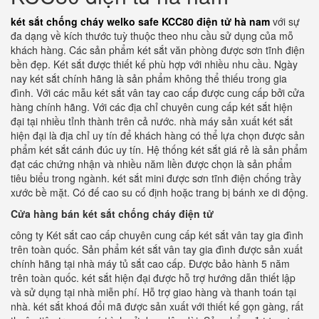
két sắt chống cháy welko safe KCC80 điện tử hà nam
với sự
đa dạng về kích thước tuỳ thuộc theo nhu cầu sử dụng của mỗ
khách hàng. Các sản phẩm két sắt văn phòng được sơn tĩnh điện
bền đẹp. Két sắt được thiết kế phù hợp với nhiều nhu cầu. Ngày
nay két sắt chính hãng là sản phẩm không thể thiếu trong gia
đình. Với các mẫu két sắt vân tay cao cấp được cung cấp bởi cửa
hàng chính hãng. Với các địa chỉ chuyên cung cấp két sắt hiện
đại tại nhiều tỉnh thành trên cả nước. nhà máy sản xuất két sắt
hiện đại là địa chỉ uy tín để khách hàng có thể lựa chọn được sản
phẩm két sắt cánh đúc uy tín. Hệ thống két sắt giá rẻ là sản phẩm
đạt các chứng nhận và nhiều năm liền được chọn là sản phẩm
tiêu biểu trong ngành. két sắt mini được sơn tĩnh điện chống trầy
xước bề mặt. Có đế cao su cố định hoặc trang bị bánh xe di động.
Cửa hàng bán két sắt chống cháy điện tử
công ty Két sắt cao cấp chuyên cung cấp két sắt vân tay gia đình
trên toàn quốc. Sản phẩm két sắt vân tay gia đình được sản xuất
chính hãng tại nhà máy tủ sắt cao cấp. Được bảo hành 5 năm
trên toàn quốc. két sắt hiện đại được hỗ trợ hướng dẫn thiết lập
và sử dụng tại nhà miễn phí. Hỗ trợ giao hàng và thanh toán tại
nhà. két sắt khoá đổi mã được sản xuất với thiết kế gọn gàng, rất