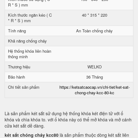
R * S ) mm
Kích thước ngăn kéo ( C
40 * 315 * 220
* R * S ) mm
Tính năng
An Toàn chống cháy
Khả năng chống cháy
Hệ thống khóa liên hoàn
thông minh
Thương hiệu
WELKO
Bảo hành
36 Tháng
Chi tiết sản phẩm
https://ketsatcaocap.vn/chi-tiet/ket-sat-
chong-chay-kcc-80-kc
Là sản phẩm két sắt sử dụng hệ thống khóa két điện tử với ổ
khóa và chìa khóa to. với ổ khóa này có thể mở khóa và mở cánh
cửa két sắt dễ dàng.
két sắt chóng cháy kcc80
là sản phẩm thuộc dòng két sắt liên