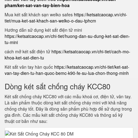
pham/ket-sat-van-tay-bien-hoa
Mua két sắt khách sạn welko safes
https://ketsatcaocap.vn/chi-
tiet/mua-ket-sat-khach-san-welko-o-dau-tphcm
Hướng dẫn sử dụng két sắt điện tử mini
https://ketsatcaocap.vn/chi-tiet/huong-dan-su-dung-ket-sat-dien-
tu-mini
cách mở két sắt điện tử
https://ketsatcaocap.vn/chi-tiet/cach-mo-
khoa-ket-sat-dien-tu
Két sắt vân tay hàn quốc
https://ketsatcaocap.vn/chi-tiet/ket-sat-
van-tay-dien-tu-han-quoc-bemc-k90-fe-su-lua-chon-thong-minh
Dòng két sắt chống cháy KCC80
Két sắt chống cháy KCC80 với các mẫu khoá cơ, điện tử, vân tay.
Là sản phẩm thuộc dòng két sắt chống cháy mini với khả năng
chống cháy tốt. Đây là dòng sản phẩm phù hợp để sử dụng trong
gia đình. Các mẫu két sắt chống cháy KCC80 và thông số kỹ
thuật cơ bản như sau: