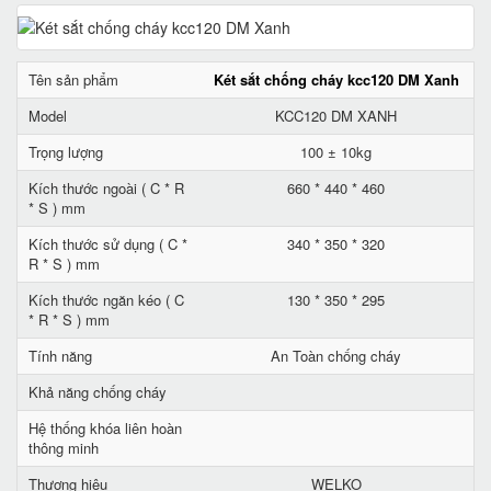
Tên sản phẩm
Két sắt chống cháy kcc120 DM Xanh
Model
KCC120 DM XANH
Trọng lượng
100 ± 10kg
Kích thước ngoài ( C * R
660 * 440 * 460
* S ) mm
Kích thước sử dụng ( C *
340 * 350 * 320
R * S ) mm
Kích thước ngăn kéo ( C
130 * 350 * 295
* R * S ) mm
Tính năng
An Toàn chống cháy
Khả năng chống cháy
Hệ thống khóa liên hoàn
thông minh
Thương hiệu
WELKO