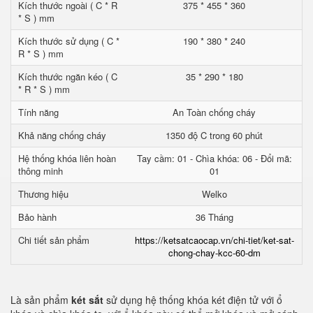
Kích thước ngoài ( C * R
375 * 455 * 360
* S ) mm
Kích thước sử dụng ( C *
190 * 380 * 240
R * S ) mm
Kích thước ngăn kéo ( C
35 * 290 * 180
* R * S ) mm
Tính năng
An Toàn chống cháy
Khả năng chống cháy
1350 độ C trong 60 phút
Hệ thống khóa liên hoàn
Tay cầm: 01 - Chìa khóa: 06 - Đổi mã:
thông minh
01
Thương hiệu
Welko
Bảo hành
36 Tháng
Chi tiết sản phẩm
https://ketsatcaocap.vn/chi-tiet/ket-sat-
chong-chay-kcc-60-dm
Là sản phẩm
két sắt
sử dụng hệ thống khóa két điện tử với ổ