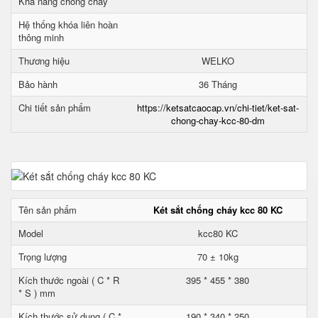
Khả năng chống cháy
Hệ thống khóa liên hoàn
thông minh
Thương hiệu
WELKO
Bảo hành
36 Tháng
Chi tiết sản phẩm
https://ketsatcaocap.vn/chi-tiet/ket-sat-
chong-chay-kcc-80-dm
Tên sản phẩm
Két sắt chống cháy kcc 80 KC
Model
kcc80 KC
Trọng lượng
70 ± 10kg
Kích thước ngoài ( C * R
395 * 455 * 380
* S ) mm
Kích thước sử dụng ( C *
190 * 340 * 250