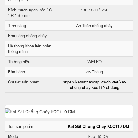
Kích thước ngăn kéo ( C
130 * 350 * 250
* R * S ) mm
Tính năng
An Toàn chống cháy
Khả năng chống cháy
Hệ thống khóa liên hoàn
thông minh
Thương hiệu
WELKO
Bảo hành
36 Tháng
Chi tiết sản phẩm
https://ketsatcaocap.vn/chi-tiet/ket-
chong-chay-kcc110-dt-dong
Tên sản phẩm
Két Sắt Chống Cháy KCC110 DM
Model
kcc110 DM