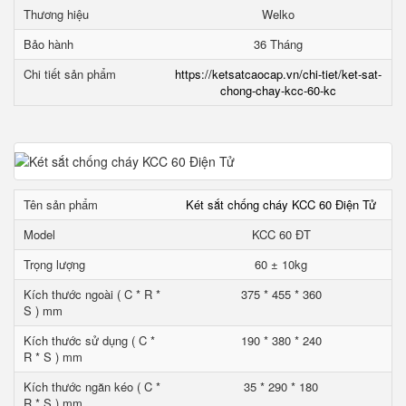
Thương hiệu
Welko
Bảo hành
36 Tháng
Chi tiết sản phẩm
https://ketsatcaocap.vn/chi-tiet/ket-sat-
chong-chay-kcc-60-kc
Tên sản phẩm
Két sắt chống cháy KCC 60 Điện Tử
Model
KCC 60 ĐT
Trọng lượng
60 ± 10kg
Kích thước ngoài ( C * R *
375 * 455 * 360
S ) mm
Kích thước sử dụng ( C *
190 * 380 * 240
R * S ) mm
Kích thước ngăn kéo ( C *
35 * 290 * 180
R * S ) mm