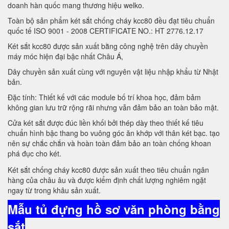
doanh hàn quốc mang thương hiệu welko.
Toàn bộ sản phẩm két sắt chống cháy kcc80 đều đạt tiêu chuẩn
quốc tế ISO 9001 - 2008 CERTIFICATE NO.: HT 2776.12.17
Két sắt kcc80 được sản xuất bằng công nghệ trên dây chuyền
máy móc hiện đại bậc nhất Châu Á,
Dây chuyền sản xuất cùng với nguyên vật liệu nhập khẩu từ Nhật
bản.
Đặc tính: Thiết kế với các module bố trí khoa học, đảm bảm
không gian lưu trữ rộng rãi nhưng vẫn đảm bảo an toàn bảo mật.
Cửa két sắt được đúc liền khối bởi thép dày theo thiết kế tiêu
chuẩn hình bậc thang bo vuông góc ăn khớp với thân két bạc. tạo
nên sự chắc chắn và hoàn toàn đảm bảo an toàn chống khoan
phá đục cho két.
Két sắt chống cháy kcc80 được sản xuất theo tiêu chuẩn ngân
hàng của châu âu và được kiểm định chất lượng nghiêm ngặt
ngay từ trong khâu sản xuất.
Mẫu tủ đựng hồ sơ văn phòng bằng
sắt