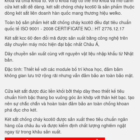
khóa và chìa khóa to. với ổ khóa này có thể mở khóa và mở cánh
cửa két sắt dễ dàng. két sắt chóng cháy kcc60 là sản phẩm thuộc
dòng két sắt liên doanh hàn quốc mang thương hiệu welko.
Toàn bộ sản phẩm két sắt chống cháy kcc60 đều đạt tiêu chuẩn
quốc tế ISO 9001 - 2008 CERTIFICATE NO.: HT 2776.12.17
Két sắt kcc 60 đen đổi mã được sản xuất bằng công nghệ trên
dây chuyền máy móc hiện đại bậc nhất Châu Á,
Dây chuyền sản xuất cùng với nguyên vật liệu nhập khẩu từ Nhật
bản.
Đặc tính: Thiết kế với các module bố trí khoa học, đảm bảm
không gian lưu trữ rộng rãi nhưng vẫn đảm bảo an toàn bảo mật.
Cửa két sắt được đúc liền khối bởi thép dày theo thiết kế tiêu
chuẩn hình bậc thang bo vuông góc ăn khớp với thân két bạc. tạo
nên sự chắc chắn và hoàn toàn đảm bảo an toàn chống khoan
phá đục cho két.
Két sắt chống cháy kcc60 được sản xuất theo tiêu chuẩn ngân
hàng của châu âu và được kiểm định chất lượng nghiêm ngặt
ngay từ trong khâu sản xuất.