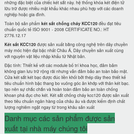
những đặc biệt của chiếc két sắt này. hệ thống khóa két điện tử
lữu trữ được nhiều mật khẩu khác nhau phù hợp với các doanh
nghiệp hoặc gia đình.
Toàn bộ sản phẩm
két sắt chống cháy KCC120
đều đạt tiêu
chuẩn quốc tế ISO 9001 - 2008 CERTIFICATE NO.: HT
2776.12.17
Két sắt KCC120
được sản xuất bằng công nghệ trên dây chuyền
máy móc hiện đại bậc nhất Châu Á, Dây chuyền sản xuất cùng
với nguyên vật liệu nhập khẩu từ Nhật bản.
Đặc tính: Thiết kế với các module bố trí khoa học, đảm bảm
không gian lưu trữ rộng rãi nhưng vẫn đảm bảo an toàn bảo mật.
Cửa két sắt két bạc được đúc liền khối bởi thép dày theo thiết kế
tiêu chuẩn hình bậc thang bo vuông góc ăn khớp với thân két bạc.
tạo nên sự chắc chắn và hoàn toàn đảm bảo an toàn chống
khoan phá đục cho két. Két sắt chống cháy kcc120 được sản xuất
theo tiêu chuẩn ngân hàng của châu âu và được kiểm định chất
lượng nghiêm ngặt ngay từ trong khâu sản xuất
Danh mục các sản phẩm được sản
xuất tại nhà máy chúng tôi