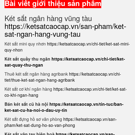
Bài viết giới thiệu sản phẩm
Két sắt ngân hàng vũng tàu
https://ketsatcaocap.vn/san-pham/ket-
sat-ngan-hang-vung-tau
Két sắt mini quy nhơn
https://ketsatcaocap.vn/chi-tiet/ket-sat-mini-
quy-nhon
Két sắt quầy thu ngân
https://ketsatcaocap.vn/chi-tiet/ket-
sat-quay-thu-ngan
Thuê két sắt ngân hàng agribank
https://ketsatcaocap.vn/chi-
tiet/thue-ket-sat-ngan-hang-agribank
Két sắt cơ khí ngân hàng
https://ketsatcaocap.vn/chi-tiet/ket-sat-
co-khi-ngan-hang
Bán két sắt cũ hà nội
https://ketsatcaocap.vn/tin-tuc/ban-
ket-sat-cu-ha-noi-o-dau-uy-tin
Két sắt đựng hồ sơ văn phòng
https://ketsatcaocap.vn/san-
pham/ket-sat-dung-ho-so-van-phong
Két sắt vân tay biên hoà
https://ketsatcaocap.vn/san-