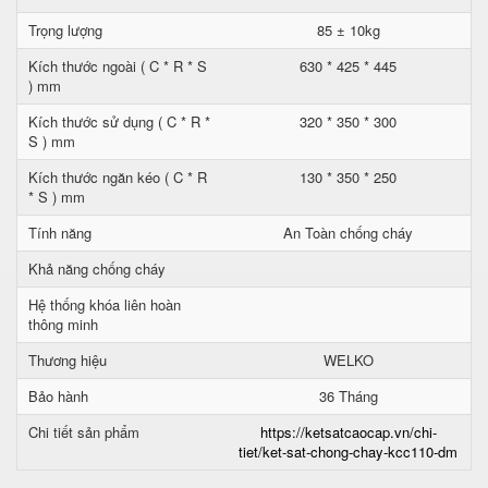
Trọng lượng
85 ± 10kg
Kích thước ngoài ( C * R * S
630 * 425 * 445
) mm
Kích thước sử dụng ( C * R *
320 * 350 * 300
S ) mm
Kích thước ngăn kéo ( C * R
130 * 350 * 250
* S ) mm
Tính năng
An Toàn chống cháy
Khả năng chống cháy
Hệ thống khóa liên hoàn
thông minh
Thương hiệu
WELKO
Bảo hành
36 Tháng
Chi tiết sản phẩm
https://ketsatcaocap.vn/chi-
tiet/ket-sat-chong-chay-kcc110-dm