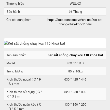
Thương hiệu
WELKO
Bảo hành
36 Tháng
Chi tiết sản phẩm
https://ketsatcaocap.vn/chi-tiet/ket-sat-
chong-chay-kcc-110-kc
Tên sản phẩm
Két sắt chống cháy kcc 110 khoá bát
Model
KCC110 KB
Trọng lượng
85 ± 10kg
Kích thước ngoài ( C * R
630 * 425 * 445
* S ) mm
Kích thước sử dụng ( C *
320 * 350 * 300
R * S ) mm
Kích thước ngăn kéo ( C
130 * 350 * 250
* R * S ) mm