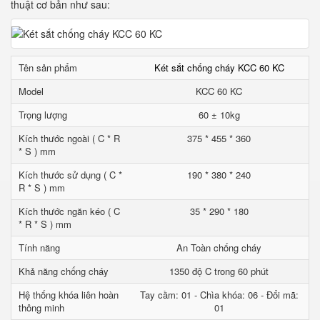
thuật cơ bản như sau:
Tên sản phẩm
Két sắt chống cháy KCC 60 KC
Model
KCC 60 KC
Trọng lượng
60 ± 10kg
Kích thước ngoài ( C * R
375 * 455 * 360
* S ) mm
Kích thước sử dụng ( C *
190 * 380 * 240
R * S ) mm
Kích thước ngăn kéo ( C
35 * 290 * 180
* R * S ) mm
Tính năng
An Toàn chống cháy
Khả năng chống cháy
1350 độ C trong 60 phút
Hệ thống khóa liên hoàn
Tay cầm: 01 - Chìa khóa: 06 - Đổi mã:
thông minh
01