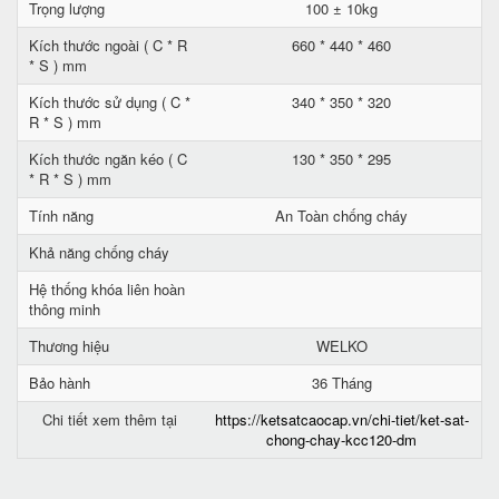
Trọng lượng
100 ± 10kg
Kích thước ngoài ( C * R
660 * 440 * 460
* S ) mm
Kích thước sử dụng ( C *
340 * 350 * 320
R * S ) mm
Kích thước ngăn kéo ( C
130 * 350 * 295
* R * S ) mm
Tính năng
An Toàn chống cháy
Khả năng chống cháy
Hệ thống khóa liên hoàn
thông minh
Thương hiệu
WELKO
Bảo hành
36 Tháng
Chi tiết xem thêm tại
https://ketsatcaocap.vn/chi-tiet/ket-sat-
chong-chay-kcc120-dm