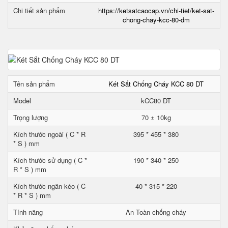
Chi tiết sản phẩm
https://ketsatcaocap.vn/chi-tiet/ket-sat-
chong-chay-kcc-80-dm
Tên sản phẩm
Két Sắt Chống Cháy KCC 80 DT
Model
kCC80 DT
Trọng lượng
70 ± 10kg
Kích thước ngoài ( C * R
395 * 455 * 380
* S ) mm
Kích thước sử dụng ( C *
190 * 340 * 250
R * S ) mm
Kích thước ngăn kéo ( C
40 * 315 * 220
* R * S ) mm
Tính năng
An Toàn chống cháy