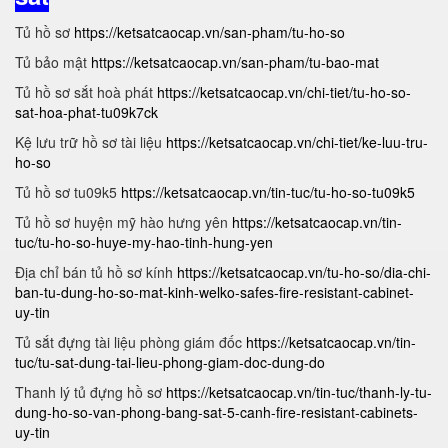
Tủ hồ sơ
https://ketsatcaocap.vn/san-pham/tu-ho-so
Tủ bảo mật
https://ketsatcaocap.vn/san-pham/tu-bao-mat
Tủ hồ sơ sắt hoà phát
https://ketsatcaocap.vn/chi-tiet/tu-ho-so-
sat-hoa-phat-tu09k7ck
Kệ lưu trữ hồ sơ tài liệu
https://ketsatcaocap.vn/chi-tiet/ke-luu-tru-
ho-so
Tủ hồ sơ tu09k5
https://ketsatcaocap.vn/tin-tuc/tu-ho-so-tu09k5
Tủ hồ sơ huyện mỹ hào hưng yên
https://ketsatcaocap.vn/tin-
tuc/tu-ho-so-huye-my-hao-tinh-hung-yen
Địa chỉ bán tủ hồ sơ kính
https://ketsatcaocap.vn/tu-ho-so/dia-chi-
ban-tu-dung-ho-so-mat-kinh-welko-safes-fire-resistant-cabinet-
uy-tin
Tủ sắt đựng tài liệu phòng giám đốc
https://ketsatcaocap.vn/tin-
tuc/tu-sat-dung-tai-lieu-phong-giam-doc-dung-do
Thanh lý tủ đựng hồ sơ
https://ketsatcaocap.vn/tin-tuc/thanh-ly-tu-
dung-ho-so-van-phong-bang-sat-5-canh-fire-resistant-cabinets-
uy-tin