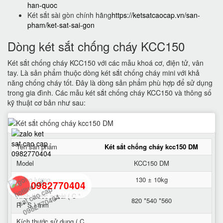
han-quoc
Két sắt sài gòn chính hãng
https://ketsatcaocap.vn/san-
pham/ket-sat-sai-gon
Dòng két sắt chống cháy KCC150
Két sắt chống cháy KCC150 với các mẫu khoá cơ, điện tử, vân
tay. Là sản phẩm thuộc dòng két sắt chống cháy mini với khả
năng chống cháy tốt. Đây là dòng sản phẩm phù hợp để sử dụng
trong gia đình. Các mẫu két sắt chống cháy KCC150 và thông số
kỹ thuật cơ bản như sau:
Tên sản phẩm
Két sắt chống cháy kcc150 DM
Model
KCC150 DM
Trọng lượng
130 ± 10kg
0982770404
Kích thước ngoài ( C *
820 *540 *560
R * S ) mm
back
Kích thước sử dụng ( C