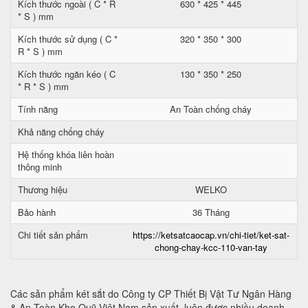
Kích thước ngoài ( C * R
630 * 425 * 445
* S ) mm
Kích thước sử dụng ( C *
320 * 350 * 300
R * S ) mm
Kích thước ngăn kéo ( C
130 * 350 * 250
* R * S ) mm
Tính năng
An Toàn chống cháy
Khả năng chống cháy
Hệ thống khóa liên hoàn
thông minh
Thương hiệu
WELKO
Bảo hành
36 Tháng
Chi tiết sản phẩm
https://ketsatcaocap.vn/chi-tiet/ket-sat-
chong-chay-kcc-110-van-tay
Các sản phẩm két sắt do Công ty CP Thiết Bị Vật Tư Ngân Hàng
& An Toàn Kho Quỹ Việt Nam sản xuất, luôn được nhiều doanh