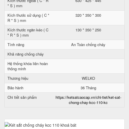
Kích thước ngoài ( C * R
630 * 425 * 445
* S ) mm
Kích thước sử dụng ( C *
320 * 350 * 300
R * S ) mm
Kích thước ngăn kéo ( C
130 * 350 * 250
* R * S ) mm
Tính năng
An Toàn chống cháy
Khả năng chống cháy
Hệ thống khóa liên hoàn
thông minh
Thương hiệu
WELKO
Bảo hành
36 Tháng
Chi tiết sản phẩm
https://ketsatcaocap.vn/chi-tiet/ket-sat-
chong-chay-kcc-110-kc