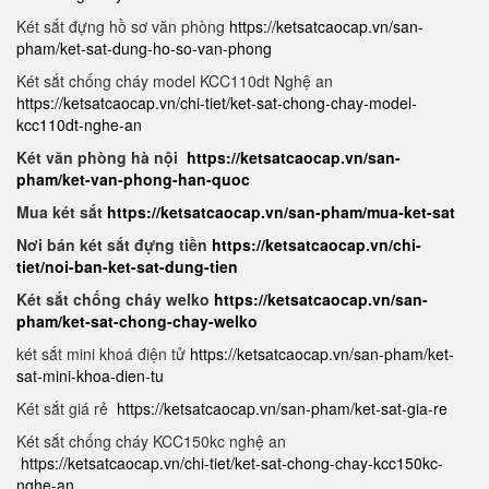
Két sắt đựng hồ sơ văn phòng
https://ketsatcaocap.vn/san-
pham/ket-sat-dung-ho-so-van-phong
Két sắt chống cháy model KCC110dt Nghệ an
https://ketsatcaocap.vn/chi-tiet/ket-sat-chong-chay-model-
kcc110dt-nghe-an
Két văn phòng hà nội
https://ketsatcaocap.vn/san-
pham/ket-van-phong-han-quoc
Mua két sắt
https://ketsatcaocap.vn/san-pham/mua-ket-sat
Nơi bán két sắt đựng tiền
https://ketsatcaocap.vn/chi-
tiet/noi-ban-ket-sat-dung-tien
Két sắt chống cháy welko
https://ketsatcaocap.vn/san-
pham/ket-sat-chong-chay-welko
két sắt mini khoá điện tử
https://ketsatcaocap.vn/san-pham/ket-
sat-mini-khoa-dien-tu
Két sắt giá rẻ
https://ketsatcaocap.vn/san-pham/ket-sat-gia-re
Két sắt chống cháy KCC150kc nghệ an
https://ketsatcaocap.vn/chi-tiet/ket-sat-chong-chay-kcc150kc-
nghe-an