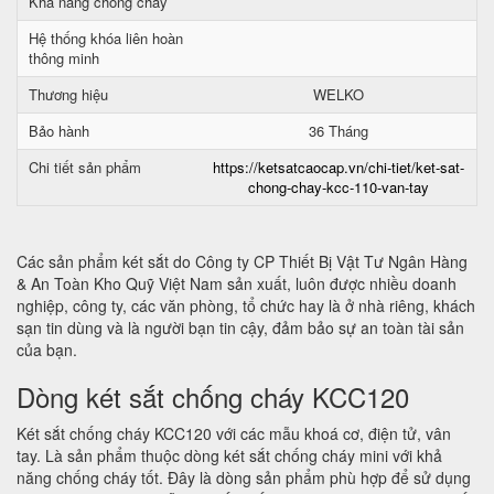
Khả năng chống cháy
Hệ thống khóa liên hoàn
thông minh
Thương hiệu
WELKO
Bảo hành
36 Tháng
Chi tiết sản phẩm
https://ketsatcaocap.vn/chi-tiet/ket-sat-
chong-chay-kcc-110-van-tay
Các sản phẩm két sắt do Công ty CP Thiết Bị Vật Tư Ngân Hàng
& An Toàn Kho Quỹ Việt Nam sản xuất, luôn được nhiều doanh
nghiệp, công ty, các văn phòng, tổ chức hay là ở nhà riêng, khách
sạn tin dùng và là người bạn tin cậy, đảm bảo sự an toàn tài sản
của bạn.
Dòng két sắt chống cháy KCC120
Két sắt chống cháy KCC120 với các mẫu khoá cơ, điện tử, vân
tay. Là sản phẩm thuộc dòng két sắt chống cháy mini với khả
năng chống cháy tốt. Đây là dòng sản phẩm phù hợp để sử dụng