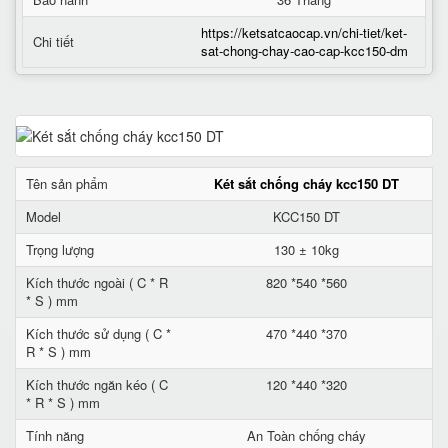
https://ketsatcaocap.vn/chi-tiet/ket-
Chi tiết
sat-chong-chay-cao-cap-kcc150-dm
Tên sản phẩm
Két sắt chống cháy kcc150 DT
Model
KCC150 DT
Trọng lượng
130 ± 10kg
Kích thước ngoài ( C * R
820 *540 *560
* S ) mm
Kích thước sử dụng ( C *
470 *440 *370
R * S ) mm
Kích thước ngăn kéo ( C
120 *440 *320
* R * S ) mm
Tính năng
An Toàn chống cháy