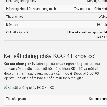
Khả năng chống cháy
1350 độ C tron
Hệ thống khóa liên hoàn thông minh
Tay cầm: 01 - Chìa khó
Thương hiệu
Welk
Bảo hành
36 Thá
Chi tiết sản phẩm
https://ketsatcaocap.vn/chi-
kcc-41-
Két sắt chống cháy KCC 41 khóa cơ
Két sắt chống cháy
luôn đạt tiêu chuẩn ngân hàng, có kết cấu
an toàn vững chắc. Lắp một hệ thống khóa Điện Tử và một bộ
khóa chìa tránh sao chép, một tay cầm ngoại Được phủ bởi 03
lớp sơn tĩnh điện đảm bảo sự bền màu theo thời gian
Tên sản phẩm
Két sắt chố