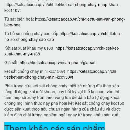
https://ketsatcaocap.vn/chi-tiet/ket-sat-chong-chay-nhap-khau-
kcc110vt
Tủ sắt biên hoà:
https://ketsatcaocap.vn/chi-tiet/tu-sat-van-phong-
bien-hoa
Tủ hồ sơ chống cháy cao cấp
https://ketsatcaocap.vn/chi-tiet/tu-
ho-so-chong-chay-cao-cap
Két sắt xuất khẩu mỹ us68
https://ketsatcaocap.vn/chi-tiet/ket-
xuat-khau-my-us68
Giá sắt:
https://ketsatcaocap.vn/san-pham/gia-sat
két sắt chống cháy mini kcc150vt
https://ketsatcaocap.vn/chi-
tiet/ket-sat-chong-chay-mini-kcc150vt
Phía trong cửa két sắt chống cháy thiết kế những đĩa thép xếp
tầng di động, khi mũi khoan, hay bất kỳ vật thể lạ chạm vào thì
tấm thép sẽ xoay tròn theo vòng tua để đảm bảo tự động khóa
chống mọi hình thức nạy phá hoại két Két sắt chống cháy kcc150
được sản xuất theo tiêu chuẩn ngân hàng của châu âu và được
kiểm định chất lượng nghiêm ngặt ngay từ trong khâu sản xuất.
Tham khảo các sán phẩm