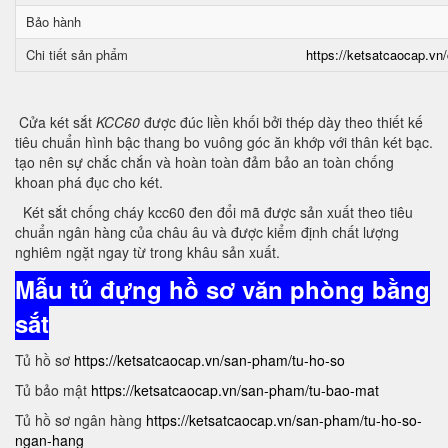
Bảo hành
Chi tiết sản phẩm
https://ketsatcaocap.vn/
Cửa két sắt
KCC60
được đúc liền khối bởi thép dày theo thiết kế
tiêu chuẩn hình bậc thang bo vuông góc ăn khớp với thân két bạc.
tạo nên sự chắc chắn và hoàn toàn đảm bảo an toàn chống
khoan phá đục cho két.
Két sắt chống cháy kcc60 đen đổi mã được sản xuất theo tiêu
chuẩn ngân hàng của châu âu và được kiểm định chất lượng
nghiêm ngặt ngay từ trong khâu sản xuất.
Mẫu tủ đựng hồ sơ văn phòng bằng
sắt
Tủ hồ sơ
https://ketsatcaocap.vn/san-pham/tu-ho-so
Tủ bảo mật
https://ketsatcaocap.vn/san-pham/tu-bao-mat
Tủ hồ sơ ngân hàng
https://ketsatcaocap.vn/san-pham/tu-ho-so-
ngan-hang