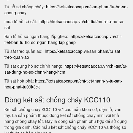
Tủ hồ sơ chống cháy:
https://ketsatcaocap.vn/san-pham/tu-ho-so-
chong-chay
mua tủ hồ sơ sắt:
https://ketsatcaocap.vn/chi-tiet/mua-tu-ho-so-
sat
Bán tủ hồ sơ ngân hàng lắp ghép:
https://ketsatcaocap.vn/chi-
tiet/ban-tu-ho-so-ngan-hang-lap-ghep
Tủ sắt treo quần áo:
https://ketsatcaocap.vn/san-pham/tu-sat-
treo-quan-ao
Tủ sắt đựng hồ sơ chính hãng:
https://ketsatcaocap.vn/chi-tiet/tu-
sat-dung-ho-so-chinh-hang-hcm
Tủ sắt hoà phá:
https://ketsatcaocap.vn/chi-tiet/thanh-ly-tu-sat-
hoa-phat-tu09k3ck
Dòng két sắt chống cháy KCC110
Két sắt chống cháy KCC110 với các mẫu khoá cơ, điện tử, vân
tay. Là sản phẩm thuộc dòng két sắt chống cháy mini với khả
năng chống cháy tốt. Đây là dòng sản phẩm phù hợp để sử dụng
trong gia đình. Các mẫu két sắt chống cháy KCC110 và thông số