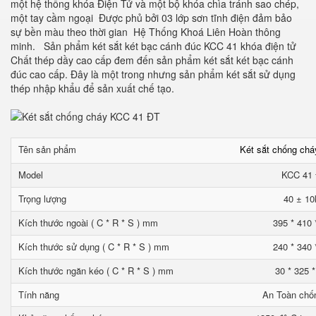
một hệ thống khóa Điện Tử và một bộ khóa chìa tránh sao chép,
một tay cầm ngoại Được phủ bởi 03 lớp sơn tĩnh điện đảm bảo
sự bền màu theo thời gian Hệ Thống Khoá Liên Hoàn thông
minh. Sản phẩm két sắt két bạc cánh đúc KCC 41 khóa điện tử
Chất thép dầy cao cấp đem đến sản phẩm két sắt két bạc cánh
đúc cao cấp. Đây là một trong nhưng sản phẩm két sắt sử dụng
thép nhập khẩu để sản xuất chế tạo.
Tên sản phẩm
Két sắt chống ch
Model
KCC 41
Trọng lượng
40 ± 10
Kích thước ngoài ( C * R * S ) mm
395 * 410 
Kích thước sử dụng ( C * R * S ) mm
240 * 340 
Kích thước ngăn kéo ( C * R * S ) mm
30 * 325 
Tính năng
An Toàn chố