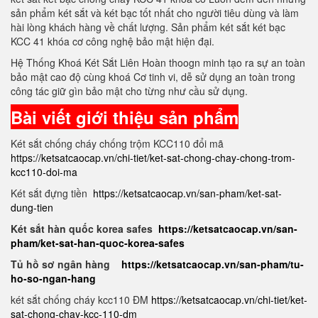
sản phẩm két sắt và két bạc tốt nhất cho người tiêu dùng và làm
hài lòng khách hàng về chất lượng. Sản phẩm két sắt két bạc
KCC 41 khóa cơ công nghệ bảo mật hiện đại.
Hệ Thống Khoá Két Sắt Liên Hoàn thoogn minh tạo ra sự an toàn
bảo mật cao độ cùng khoá Cơ tinh vi, dễ sử dụng an toàn trong
công tác giữ gìn bảo mật cho từng như cầu sử dụng.
Bài viết giới thiệu sản phẩm
Két sắt chống cháy chống trộm KCC110 đổi mã
https://ketsatcaocap.vn/chi-tiet/ket-sat-chong-chay-chong-trom-
kcc110-doi-ma
Két sắt đựng tiền
https://ketsatcaocap.vn/san-pham/ket-sat-
dung-tien
Két sắt hàn quốc korea safes
https://ketsatcaocap.vn/san-
pham/ket-sat-han-quoc-korea-safes
Tủ hồ sơ ngân hàng
https://ketsatcaocap.vn/san-pham/tu-
ho-so-ngan-hang
két sắt chống cháy kcc110 ĐM
https://ketsatcaocap.vn/chi-tiet/ket-
sat-chong-chay-kcc-110-dm