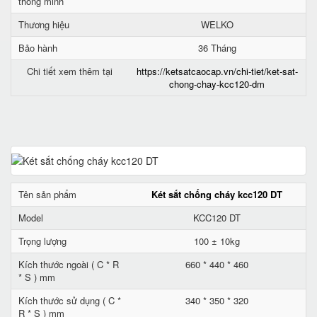
thông minh
Thương hiệu
WELKO
Bảo hành
36 Tháng
Chi tiết xem thêm tại
https://ketsatcaocap.vn/chi-tiet/ket-sat-
chong-chay-kcc120-dm
Tên sản phẩm
Két sắt chống cháy kcc120 DT
Model
KCC120 DT
Trọng lượng
100 ± 10kg
Kích thước ngoài ( C * R
660 * 440 * 460
* S ) mm
Kích thước sử dụng ( C *
340 * 350 * 320
R * S ) mm