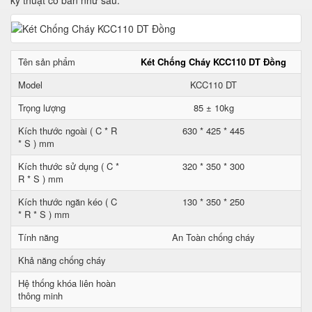
kỹ thuật cơ bản như sau:
Tên sản phẩm
Két Chống Cháy KCC110 DT Đồng
Model
KCC110 DT
Trọng lượng
85 ± 10kg
Kích thước ngoài ( C * R
630 * 425 * 445
* S ) mm
Kích thước sử dụng ( C *
320 * 350 * 300
R * S ) mm
Kích thước ngăn kéo ( C
130 * 350 * 250
* R * S ) mm
Tính năng
An Toàn chống cháy
Khả năng chống cháy
Hệ thống khóa liên hoàn
thông minh