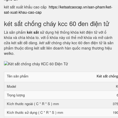
két sắt xuất khẩu cao cấp
https://ketsatcaocap.vn/san-pham/ket-
sat-xuat-khau-cao-cap
két sắt chống cháy kcc 60 đen điện tử
Là sản phẩm
két sắt
sử dụng hệ thống khóa két điện tử với ổ
khóa và chìa khóa to. với ổ khóa này có thể mở khóa và mở cánh
cửa két sắt dễ dàng.
két sắt
chóng cháy kcc 60 đen điện tử là sản
phẩm thuộc dòng két sắt liên doanh hàn quốc mang thương hiệu
welko.
Tên sản phẩm
Két sắt chốn
Model
K
Trọng lượng
Kích thước ngoài ( C * R * S ) mm
375
Kích thước sử dụng ( C * R * S ) mm
190