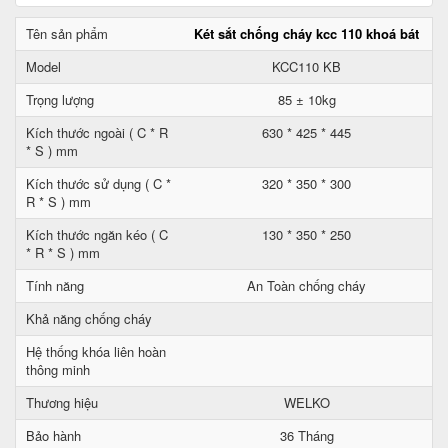
Tên sản phẩm
Két sắt chống cháy kcc 110 khoá bát
Model
KCC110 KB
Trọng lượng
85 ± 10kg
Kích thước ngoài ( C * R
630 * 425 * 445
* S ) mm
Kích thước sử dụng ( C *
320 * 350 * 300
R * S ) mm
Kích thước ngăn kéo ( C
130 * 350 * 250
* R * S ) mm
Tính năng
An Toàn chống cháy
Khả năng chống cháy
Hệ thống khóa liên hoàn
thông minh
Thương hiệu
WELKO
Bảo hành
36 Tháng