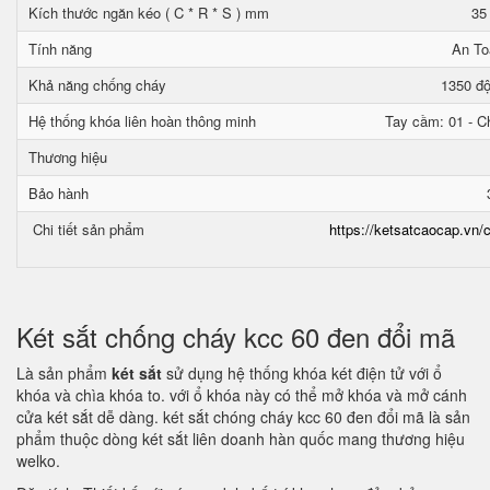
Kích thước ngăn kéo ( C * R * S ) mm
35
Tính năng
An To
Khả năng chống cháy
1350 độ
Hệ thống khóa liên hoàn thông minh
Tay cầm: 01 - Ch
Thương hiệu
Bảo hành
Chi tiết sản phẩm
https://ketsatcaocap.vn/c
Két sắt chống cháy kcc 60 đen đổi mã
Là sản phẩm
két sắt
sử dụng hệ thống khóa két điện tử với ổ
khóa và chìa khóa to. với ổ khóa này có thể mở khóa và mở cánh
cửa két sắt dễ dàng. két sắt chóng cháy kcc 60 đen đổi mã là sản
phẩm thuộc dòng két sắt liên doanh hàn quốc mang thương hiệu
welko.