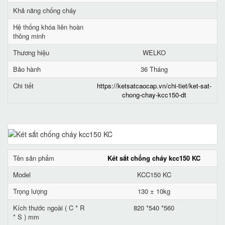
Khả năng chống cháy
Hệ thống khóa liên hoàn
thông minh
Thương hiệu
WELKO
Bảo hành
36 Tháng
Chi tiết
https://ketsatcaocap.vn/chi-tiet/ket-sat-
chong-chay-kcc150-dt
Tên sản phẩm
Két sắt chống cháy kcc150 KC
Model
KCC150 KC
Trọng lượng
130 ± 10kg
Kích thước ngoài ( C * R
820 *540 *560
* S ) mm