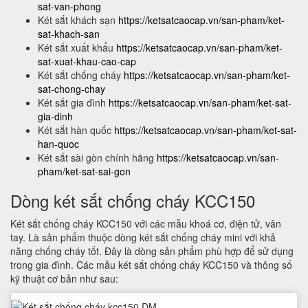
sat-van-phong
Két sắt khách sạn
https://ketsatcaocap.vn/san-pham/ket-
sat-khach-san
Két sắt xuất khẩu
https://ketsatcaocap.vn/san-pham/ket-
sat-xuat-khau-cao-cap
Két sắt chống cháy
https://ketsatcaocap.vn/san-pham/ket-
sat-chong-chay
Két sắt gia đình
https://ketsatcaocap.vn/san-pham/ket-sat-
gia-dinh
Két sắt hàn quốc
https://ketsatcaocap.vn/san-pham/ket-sat-
han-quoc
Két sắt sài gòn chính hãng
https://ketsatcaocap.vn/san-
pham/ket-sat-sai-gon
Dòng két sắt chống cháy KCC150
Két sắt chống cháy KCC150 với các mẫu khoá cơ, điện tử, vân
tay. Là sản phẩm thuộc dòng két sắt chống cháy mini với khả
năng chống cháy tốt. Đây là dòng sản phẩm phù hợp để sử dụng
trong gia đình. Các mẫu két sắt chống cháy KCC150 và thông số
kỹ thuật cơ bản như sau: