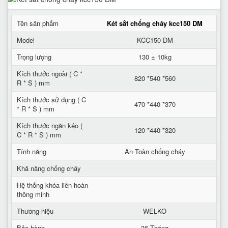
Tên sản phẩm
Két sắt chống cháy kcc150 DM
Model
KCC150 DM
Trọng lượng
130 ± 10kg
Kích thước ngoài ( C *
820 *540 *560
R * S ) mm
Kích thước sử dụng ( C
470 *440 *370
* R * S ) mm
Kích thước ngăn kéo (
120 *440 *320
C * R * S ) mm
Tính năng
An Toàn chống cháy
Khả năng chống cháy
Hệ thống khóa liên hoàn
thông minh
Thương hiệu
WELKO
Bảo hành
36 Tháng