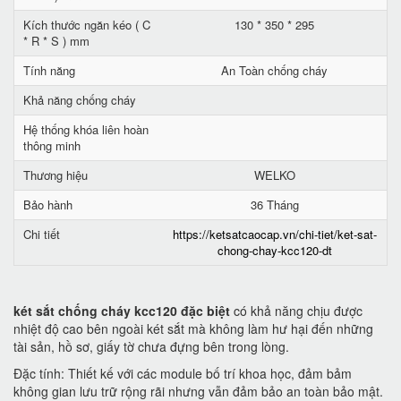
Kích thước ngăn kéo ( C
130 * 350 * 295
* R * S ) mm
Tính năng
An Toàn chống cháy
Khả năng chống cháy
Hệ thống khóa liên hoàn
thông minh
Thương hiệu
WELKO
Bảo hành
36 Tháng
Chi tiết
https://ketsatcaocap.vn/chi-tiet/ket-sat-
chong-chay-kcc120-dt
két sắt chống cháy kcc120 đặc biệt
có khả năng chịu được
nhiệt độ cao bên ngoài két sắt mà không làm hư hại đến những
tài sản, hồ sơ, giấy tờ chưa đựng bên trong lòng.
Đặc tính: Thiết kế với các module bố trí khoa học, đảm bảm
không gian lưu trữ rộng rãi nhưng vẫn đảm bảo an toàn bảo mật.