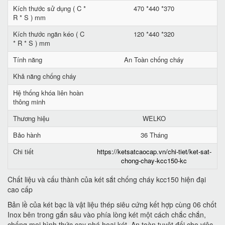
Kích thước sử dụng ( C *
470 *440 *370
R * S ) mm
Kích thước ngăn kéo ( C
120 *440 *320
* R * S ) mm
Tính năng
An Toàn chống cháy
Khả năng chống cháy
Hệ thống khóa liên hoàn
thông minh
Thương hiệu
WELKO
Bảo hành
36 Tháng
Chi tiết
https://ketsatcaocap.vn/chi-tiet/ket-sat-
chong-chay-kcc150-kc
Chất liệu và cấu thành của két sắt chống cháy kcc150 hiện đại
cao cấp
Bản lề của két bạc là vật liệu thép siêu cứng kết hợp cùng 06 chốt
Inox bên trong gắn sâu vào phía lòng két một cách chắc chắn,
chống mọi hình thức cạy phá hoại két. An toàn tuyệt đối cho việc