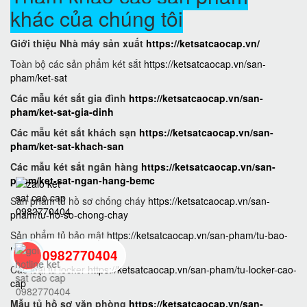
khác của chúng tôi
Giới thiệu Nhà máy sản xuất
https://ketsatcaocap.vn/
Toàn bộ các sản phẩm két sắt
https://ketsatcaocap.vn/san-
pham/ket-sat
Các mẫu két sắt gia đình
https://ketsatcaocap.vn/san-
pham/ket-sat-gia-dinh
Các mẫu két sắt khách sạn
https://ketsatcaocap.vn/san-
pham/ket-sat-khach-san
Các mẫu két sắt ngân hàng
https://ketsatcaocap.vn/san-
pham/ket-sat-ngan-hang-bemc
Sản phẩm tủ hồ sơ chống cháy
https://ketsatcaocap.vn/san-
pham/tu-ho-so-chong-chay
Sản phẩm tủ bảo mật
https://ketsatcaocap.vn/san-pham/tu-bao-
mat
0982770404
Các loại tủ locker
https://ketsatcaocap.vn/san-pham/tu-locker-cao-
cap
back
Mẫu tủ hồ sơ văn phòng
https://ketsatcaocap.vn/san-