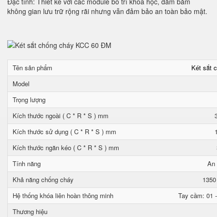
Đặc tính: Thiết kế với các module bố trí khoa học, đảm bảm
không gian lưu trữ rộng rãi nhưng vẫn đảm bảo an toàn bảo mật.
Tên sản phẩm
Két sắt 
Model
Trọng lượng
Kích thước ngoài ( C * R * S ) mm
Kích thước sử dụng ( C * R * S ) mm
Kích thước ngăn kéo ( C * R * S ) mm
Tính năng
An 
Khả năng chống cháy
1350
Hệ thống khóa liên hoàn thông minh
Tay cầm: 01 -
Thương hiệu