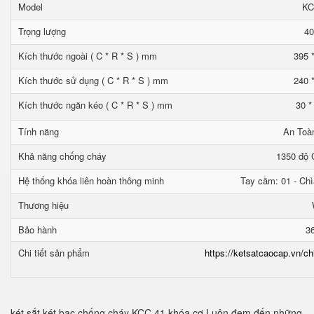
Model
KC
Trọng lượng
40
Kích thước ngoài ( C * R * S ) mm
395 
Kích thước sử dụng ( C * R * S ) mm
240 
Kích thước ngăn kéo ( C * R * S ) mm
30 *
Tính năng
An Toà
Khả năng chống cháy
1350 độ C
Hệ thống khóa liên hoàn thông minh
Tay cầm: 01 - Chì
Thương hiệu
Bảo hành
3
Chi tiết sản phẩm
https://ketsatcaocap.vn/ch
két sắt két bạc chống cháy KCC 41 khóa cơ Luôn đem đến những