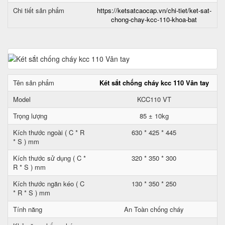
Chi tiết sản phẩm
https://ketsatcaocap.vn/chi-tiet/ket-sat-
chong-chay-kcc-110-khoa-bat
Tên sản phẩm
Két sắt chống cháy kcc 110 Vân tay
Model
KCC110 VT
Trọng lượng
85 ± 10kg
Kích thước ngoài ( C * R
630 * 425 * 445
* S ) mm
Kích thước sử dụng ( C *
320 * 350 * 300
R * S ) mm
Kích thước ngăn kéo ( C
130 * 350 * 250
* R * S ) mm
Tính năng
An Toàn chống cháy