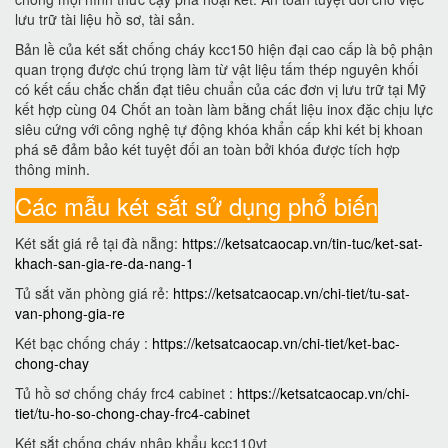
lưu trữ tài liệu hồ sơ, tài sản.
Bản lề của két sắt chống cháy kcc150 hiện đại cao cấp là bộ phận
quan trọng được chú trọng làm từ vật liệu tấm thép nguyên khối
có kết cấu chắc chắn đạt tiêu chuẩn của các đơn vị lưu trữ tại Mỹ
kết hợp cùng 04 Chốt an toàn làm bằng chất liệu inox đặc chịu lực
siêu cứng với công nghệ tự động khóa khẩn cấp khi két bị khoan
phá sẽ đảm bảo két tuyệt đối an toàn bởi khóa được tích hợp
thông minh.
Các mẫu két sắt sử dụng phổ biến
Két sắt giá rẻ tại đà nẵng:
https://ketsatcaocap.vn/tin-tuc/ket-sat-
khach-san-gia-re-da-nang-1
Tủ sắt văn phòng giá rẻ:
https://ketsatcaocap.vn/chi-tiet/tu-sat-
van-phong-gia-re
Két bạc chống cháy :
https://ketsatcaocap.vn/chi-tiet/ket-bac-
chong-chay
Tủ hồ sơ chống cháy frc4 cabinet :
https://ketsatcaocap.vn/chi-
tiet/tu-ho-so-chong-chay-frc4-cabinet
Két sắt chống cháy nhập khẩu kcc110vt