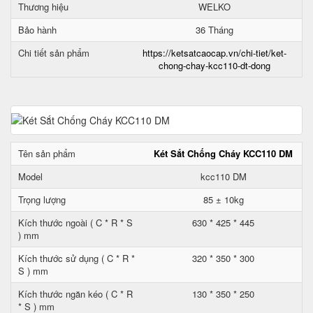
Thương hiệu
WELKO
Bảo hành
36 Tháng
Chi tiết sản phẩm
https://ketsatcaocap.vn/chi-tiet/ket-
chong-chay-kcc110-dt-dong
Tên sản phẩm
Két Sắt Chống Cháy KCC110 DM
Model
kcc110 DM
Trọng lượng
85 ± 10kg
Kích thước ngoài ( C * R * S
630 * 425 * 445
) mm
Kích thước sử dụng ( C * R *
320 * 350 * 300
S ) mm
Kích thước ngăn kéo ( C * R
130 * 350 * 250
* S ) mm