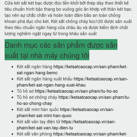
Cửa két sắt két bạc được đúc liền khối bởi thép dày theo thiết kế
tiêu chuẩn hình bậc thang bo vuông góc ăn khớp với thân két bạc.
tạo nên sự chắc chắn và hoàn toàn đảm bảo an toàn chống
khoan phá đục cho két. Két sắt chống cháy kcc120 được sản xuất
theo tiêu chuẩn ngân hàng của châu âu và được kiểm định chất
lượng nghiêm ngặt ngay từ trong khâu sản xuất
Danh mục các sản phẩm được sản
xuất tại nhà máy chúng tôi
Két sắt ngân hàng
https://ketsatcaocap.vn/san-pham/ket-
sat-ngan-hang-bemc
Két sắt ngân hàng xuất khẩu
https://ketsatcaocap.vn/san-
pham/ket-sat-ngan-hang-xuat-khau
Tủ hồ sơ
https://ketsatcaocap.vn/san-pham/tu-ho-so
Tủ hồ sơ chống cháy
https://ketsatcaocap.vn/san-pham/tu-
ho-so-chong-chay
Két sắt mini hàn quốc
https://ketsatcaocap.vn/san-
pham/ket-sat-mini-han-quoc
Két sắt vân tay điện tử
https://ketsatcaocap.vn/san-
pham/ket-sat-van-tay-dien-tu
Két sắt văn phòng
https://ketsatcaocap.vn/san-pham/ket-