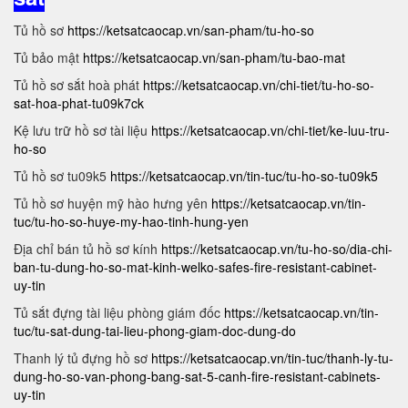
Tủ hồ sơ
https://ketsatcaocap.vn/san-pham/tu-ho-so
Tủ bảo mật
https://ketsatcaocap.vn/san-pham/tu-bao-mat
Tủ hồ sơ sắt hoà phát
https://ketsatcaocap.vn/chi-tiet/tu-ho-so-
sat-hoa-phat-tu09k7ck
Kệ lưu trữ hồ sơ tài liệu
https://ketsatcaocap.vn/chi-tiet/ke-luu-tru-
ho-so
Tủ hồ sơ tu09k5
https://ketsatcaocap.vn/tin-tuc/tu-ho-so-tu09k5
Tủ hồ sơ huyện mỹ hào hưng yên
https://ketsatcaocap.vn/tin-
tuc/tu-ho-so-huye-my-hao-tinh-hung-yen
Địa chỉ bán tủ hồ sơ kính
https://ketsatcaocap.vn/tu-ho-so/dia-chi-
ban-tu-dung-ho-so-mat-kinh-welko-safes-fire-resistant-cabinet-
uy-tin
Tủ sắt đựng tài liệu phòng giám đốc
https://ketsatcaocap.vn/tin-
tuc/tu-sat-dung-tai-lieu-phong-giam-doc-dung-do
Thanh lý tủ đựng hồ sơ
https://ketsatcaocap.vn/tin-tuc/thanh-ly-tu-
dung-ho-so-van-phong-bang-sat-5-canh-fire-resistant-cabinets-
uy-tin