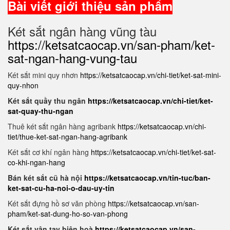
Bài viết giới thiệu sản phẩm
Két sắt ngân hàng vũng tàu
https://ketsatcaocap.vn/san-pham/ket-
sat-ngan-hang-vung-tau
Két sắt mini quy nhơn
https://ketsatcaocap.vn/chi-tiet/ket-sat-mini-
quy-nhon
Két sắt quầy thu ngân
https://ketsatcaocap.vn/chi-tiet/ket-
sat-quay-thu-ngan
Thuê két sắt ngân hàng agribank
https://ketsatcaocap.vn/chi-
tiet/thue-ket-sat-ngan-hang-agribank
Két sắt cơ khí ngân hàng
https://ketsatcaocap.vn/chi-tiet/ket-sat-
co-khi-ngan-hang
Bán két sắt cũ hà nội
https://ketsatcaocap.vn/tin-tuc/ban-
ket-sat-cu-ha-noi-o-dau-uy-tin
Két sắt đựng hồ sơ văn phòng
https://ketsatcaocap.vn/san-
pham/ket-sat-dung-ho-so-van-phong
Két sắt vân tay biên hoà
https://ketsatcaocap.vn/san-