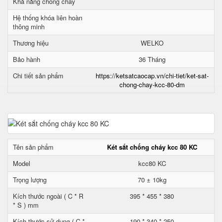
Khả năng chống cháy
Hệ thống khóa liên hoàn
thông minh
Thương hiệu
WELKO
Bảo hành
36 Tháng
Chi tiết sản phẩm
https://ketsatcaocap.vn/chi-tiet/ket-sat-
chong-chay-kcc-80-dm
Tên sản phẩm
Két sắt chống cháy kcc 80 KC
Model
kcc80 KC
Trọng lượng
70 ± 10kg
Kích thước ngoài ( C * R
395 * 455 * 380
* S ) mm
Kích thước sử dụng ( C *
190 * 340 * 250