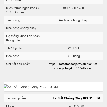
Kích thước ngăn kéo ( C
130 * 350 * 250
* R * S ) mm
Tính năng
An Toàn chống cháy
Khả năng chống cháy
Hệ thống khóa liên hoàn
thông minh
Thương hiệu
WELKO
Bảo hành
36 Tháng
Chi tiết sản phẩm
https://ketsatcaocap.vn/chi-tiet/ket-
chong-chay-kcc110-dt-dong
Tên sản phẩm
Két Sắt Chống Cháy KCC110 DM
Model
kcc110 DM