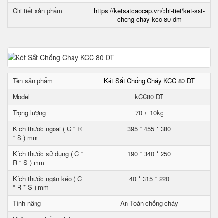
Chi tiết sản phẩm
https://ketsatcaocap.vn/chi-tiet/ket-sat-
chong-chay-kcc-80-dm
Tên sản phẩm
Két Sắt Chống Cháy KCC 80 DT
Model
kCC80 DT
Trọng lượng
70 ± 10kg
Kích thước ngoài ( C * R
395 * 455 * 380
* S ) mm
Kích thước sử dụng ( C *
190 * 340 * 250
R * S ) mm
Kích thước ngăn kéo ( C
40 * 315 * 220
* R * S ) mm
Tính năng
An Toàn chống cháy