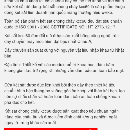
khóa và chìa khóa to. với ổ khóa này có thể mở khóa và mở cánh
cửa két sắt dễ dàng. két sắt chóng cháy kcc60 là sản phẩm thuộc
dòng két sắt liên doanh hàn quốc mang thương hiệu welko.
Toàn bộ sản phẩm két sắt chống cháy kcc60 đều đạt tiêu chuẩn
quốc tế ISO 9001 - 2008 CERTIFICATE NO.: HT 2776.12.17
Két sắt kcc 60 đen đổi mã được sản xuất bằng công nghệ trên
dây chuyền máy móc hiện đại bậc nhất Châu Á,
Dây chuyền sản xuất cùng với nguyên vật liệu nhập khẩu từ Nhật
bản.
Đặc tính: Thiết kế với các module bố trí khoa học, đảm bảm
không gian lưu trữ rộng rãi nhưng vẫn đảm bảo an toàn bảo mật.
Cửa két sắt được đúc liền khối bởi thép dày theo thiết kế tiêu
chuẩn hình bậc thang bo vuông góc ăn khớp với thân két bạc. tạo
nên sự chắc chắn và hoàn toàn đảm bảo an toàn chống khoan
phá đục cho két.
Két sắt chống cháy kcc60 được sản xuất theo tiêu chuẩn ngân
hàng của châu âu và được kiểm định chất lượng nghiêm ngặt
ngay từ trong khâu sản xuất.