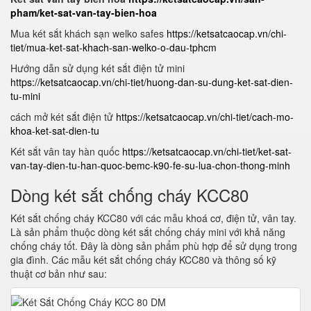
pham/ket-sat-van-tay-bien-hoa
Mua két sắt khách sạn welko safes
https://ketsatcaocap.vn/chi-
tiet/mua-ket-sat-khach-san-welko-o-dau-tphcm
Hướng dẫn sử dụng két sắt điện tử mini
https://ketsatcaocap.vn/chi-tiet/huong-dan-su-dung-ket-sat-dien-
tu-mini
cách mở két sắt điện tử
https://ketsatcaocap.vn/chi-tiet/cach-mo-
khoa-ket-sat-dien-tu
Két sắt vân tay hàn quốc
https://ketsatcaocap.vn/chi-tiet/ket-sat-
van-tay-dien-tu-han-quoc-bemc-k90-fe-su-lua-chon-thong-minh
Dòng két sắt chống cháy KCC80
Két sắt chống cháy KCC80 với các mẫu khoá cơ, điện tử, vân tay.
Là sản phẩm thuộc dòng két sắt chống cháy mini với khả năng
chống cháy tốt. Đây là dòng sản phẩm phù hợp để sử dụng trong
gia đình. Các mẫu két sắt chống cháy KCC80 và thông số kỹ
thuật cơ bản như sau: