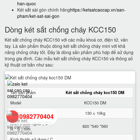
han-quoc
Két sắt sài gòn chính hãng
https://ketsatcaocap.vn/san-
pham/ket-sat-sai-gon
Dòng két sắt chống cháy KCC150
Két sắt chống cháy KCC150 với các mẫu khoá cơ, điện tử, vân
tay. Là sản phẩm thuộc dòng két sắt chống cháy mini với khả
năng chống cháy tốt. Đây là dòng sản phẩm phù hợp để sử dụng
trong gia đình. Các mẫu két sắt chống cháy KCC150 và thông số
kỹ thuật cơ bản như sau:
Tên sản phẩm
Két sắt chống cháy kcc150 DM
Model
KCC150 DM
Trọng lượng
130 ± 10kg
0982770404
Kích thước ngoài ( C *
820 *540 *560
R * S ) mm
back
Kích thước sử dụng ( C