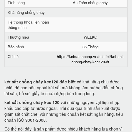
Tính năng
An Toàn chống cháy
Khả năng chống cháy
Hệ thống khóa liên hoàn
thông minh
Thương hiệu
WELKO
Bảo hành
36 Tháng
Chi tiết
https://ketsatcaocap.vn/chi-tiet/ket-sat-
chong-chay-kcc120-dt
két sắt chống cháy kcc120 đặc biệt
có khả năng chịu được
nhiệt độ cao bên ngoài két sắt mà không làm hư hại đến những
tài sản, hồ sơ, giấy tờ chưa đựng bên trong lòng.
két sắt chống cháy kcc 120
với những nguyên vật liệu nhập
khẩu cao cấp từ nước ngoài. Trải qua quá trình sản xuất được
giám sát chặt chẽ, với những tiêu chuẩn két sắt ngân hàng, tiêu
chuẩn ISO 9001-2008.
Có thể nói đây là sản phẩm được nhiều khách hàng lựa chọn vì