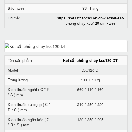
Bảo hành
36 Tháng
Chi tiết
https://ketsatcaocap.vn/chi-tiet/ket-sat-
chong-chay-kcc120-dm-xanh
Tên sản phẩm
Két sắt chống cháy kcc120 DT
Model
KCC120 DT
Trọng lượng
100 ± 10kg
Kích thước ngoài ( C * R
660 * 440 * 460
* S ) mm
Kích thước sử dụng ( C *
340 * 350 * 320
R * S ) mm
Kích thước ngăn kéo ( C
130 * 350 * 295
* R * S ) mm