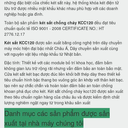
những đặc biệt của chiếc két sắt này. hệ thống khóa két điện tử
lữu trữ được nhiều mật khẩu khác nhau phù hợp với các doanh
nghiệp hoặc gia đình.
Toàn bộ sản phẩm
két sắt chống cháy KCC120
đều đạt tiêu
chuẩn quốc tế ISO 9001 - 2008 CERTIFICATE NO.: HT
2776.12.17
Két sắt KCC120
được sản xuất bằng công nghệ trên dây chuyền
máy móc hiện đại bậc nhất Châu Á, Dây chuyền sản xuất cùng
với nguyên vật liệu nhập khẩu từ Nhật bản.
Đặc tính: Thiết kế với các module bố trí khoa học, đảm bảm
không gian lưu trữ rộng rãi nhưng vẫn đảm bảo an toàn bảo mật.
Cửa két sắt két bạc được đúc liền khối bởi thép dày theo thiết kế
tiêu chuẩn hình bậc thang bo vuông góc ăn khớp với thân két bạc.
tạo nên sự chắc chắn và hoàn toàn đảm bảo an toàn chống
khoan phá đục cho két. Két sắt chống cháy kcc120 được sản xuất
theo tiêu chuẩn ngân hàng của châu âu và được kiểm định chất
lượng nghiêm ngặt ngay từ trong khâu sản xuất
Danh mục các sản phẩm được sản
xuất tại nhà máy chúng tôi