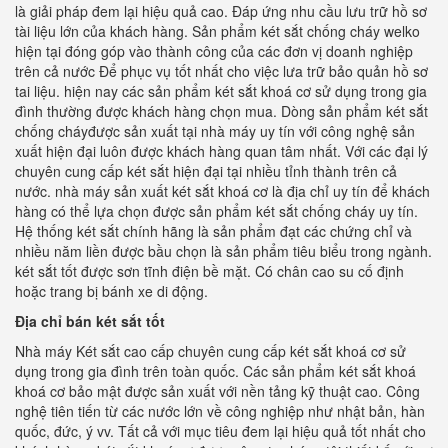
là giải pháp đem lại hiệu quả cao. Đáp ứng nhu cầu lưu trữ hồ sơ
tài liệu lớn của khách hàng. Sản phẩm két sắt chống cháy welko
hiện tại đóng góp vào thành công của các đơn vị doanh nghiệp
trên cả nước Để phục vụ tốt nhất cho việc lưa trữ bảo quản hồ sơ
tai liệu. hiện nay các sản phẩm két sắt khoá cơ sử dụng trong gia
đình thường được khách hàng chọn mua. Dòng sản phẩm két sắt
chống cháyđược sản xuất tại nhà máy uy tín với công nghệ sản
xuất hiện đại luôn được khách hàng quan tâm nhất. Với các đại lý
chuyên cung cấp két sắt hiện đại tại nhiều tỉnh thành trên cả
nước. nhà máy sản xuất két sắt khoá cơ là địa chỉ uy tín để khách
hàng có thể lựa chọn được sản phẩm két sắt chống cháy uy tín.
Hệ thống két sắt chính hãng là sản phẩm đạt các chứng chỉ và
nhiều năm liền được bầu chọn là sản phẩm tiêu biểu trong ngành.
két sắt tốt được sơn tĩnh điện bề mặt. Có chân cao su cố định
hoặc trang bị bánh xe di động.
Địa chỉ bán két sắt tốt
Nhà máy Két sắt cao cấp chuyên cung cấp két sắt khoá cơ sử
dụng trong gia đình trên toàn quốc. Các sản phẩm két sắt khoá
khoá cơ bảo mật được sản xuất với nền tảng kỹ thuật cao. Công
nghệ tiên tiến từ các nước lớn về công nghiệp như nhật bản, hàn
quốc, đức, ý vv. Tất cả với mục tiêu đem lại hiệu quả tốt nhất cho