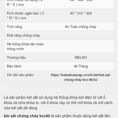
R * S ) mm
Kích thước ngăn kéo ( C
40 * 315 * 220
* R * S ) mm
Tính năng
An Toàn chống cháy
Khả năng chống cháy
Hệ thống khóa liên hoàn
thông minh
Thương hiệu
WELKO
Bảo hành
36 Tháng
Chi tiết sản phẩm
https://ketsatcaocap.vn/chi-tiet/ket-sat-
chong-chay-kcc-80-kc
Là sản phẩm két sắt sử dụng hệ thống khóa két điện tử với ổ
khóa và chìa khóa to. với ổ khóa này có thể mở khóa và mở cánh
cửa két sắt dễ dàng.
két sắt chóng cháy kcc80
là sản phẩm thuộc dòng két sắt liên