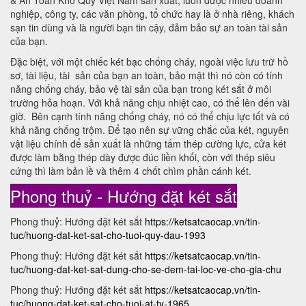
& An Toàn Kho Quỹ Việt Nam sản xuất, luôn được nhiều doanh
nghiệp, công ty, các văn phòng, tổ chức hay là ở nhà riêng, khách
sạn tin dùng và là người bạn tin cậy, đảm bảo sự an toàn tài sản
của bạn.
Đặc biệt, với một chiếc két bạc chống cháy, ngoài việc lưu trữ hồ
sơ, tài liệu, tài sản của bạn an toàn, bảo mật thì nó còn có tính
năng chống cháy, bảo vệ tài sản của bạn trong két sắt ở môi
trường hỏa hoạn. Với khả năng chịu nhiệt cao, có thể lên đến vài
giờ. Bên cạnh tính năng chống cháy, nó có thể chịu lực tốt và có
khả năng chống trộm. Để tạo nên sự vững chắc của két, nguyên
vật liệu chính để sản xuất là những tấm thép cường lực, cửa két
được làm bằng thép dày được đúc liền khối, còn với thép siêu
cứng thì làm bản lề và thêm 4 chốt chìm phần cánh két.
Phong thuỷ - Hướng đặt két sắt
Phong thuỷ: Hướng đặt két sắt
https://ketsatcaocap.vn/tin-
tuc/huong-dat-ket-sat-cho-tuoi-quy-dau-1993
Phong thuỷ: Hướng đặt két sắt
https://ketsatcaocap.vn/tin-
tuc/huong-dat-ket-sat-dung-cho-se-dem-tai-loc-ve-cho-gia-chu
Phong thuỷ: Hướng đặt két sắt
https://ketsatcaocap.vn/tin-
tuc/huong-dat-ket-sat-cho-tuoi-at-ty-1965