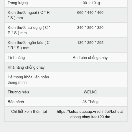
Trọng lượng
100 ± 10kg
Kích thước ngoài ( C * R
660 * 440 * 460
* S ) mm
Kích thước sử dụng ( C *
340 * 350 * 320
R * S ) mm
Kích thước ngăn kéo ( C
130 * 350 * 295
* R * S ) mm
Tính năng
An Toàn chống cháy
Khả năng chống cháy
Hệ thống khóa liên hoàn
thông minh
Thương hiệu
WELKO
Bảo hành
36 Tháng
Chi tiết xem thêm tại
https://ketsatcaocap.vn/chi-tiet/ket-sat-
chong-chay-kcc120-dm