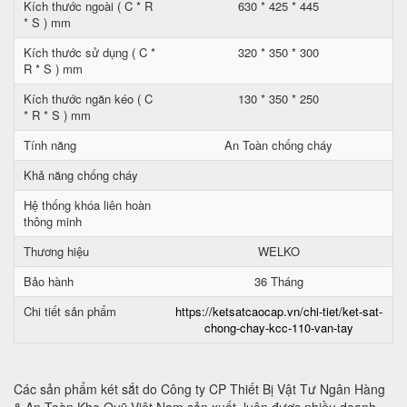
Kích thước ngoài ( C * R
630 * 425 * 445
* S ) mm
Kích thước sử dụng ( C *
320 * 350 * 300
R * S ) mm
Kích thước ngăn kéo ( C
130 * 350 * 250
* R * S ) mm
Tính năng
An Toàn chống cháy
Khả năng chống cháy
Hệ thống khóa liên hoàn
thông minh
Thương hiệu
WELKO
Bảo hành
36 Tháng
Chi tiết sản phẩm
https://ketsatcaocap.vn/chi-tiet/ket-sat-
chong-chay-kcc-110-van-tay
Các sản phẩm két sắt do Công ty CP Thiết Bị Vật Tư Ngân Hàng