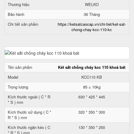
Thương hiệu
WELKO
Bảo hành
36 Tháng
Chi tiết sản phẩm
https://ketsatcaocap.vn/chi-tiet/ket-sat-
chong-chay-kcc-110-kc
Tên sản phẩm
Két sắt chống cháy kcc 110 khoá bát
Model
KCC110 KB
Trọng lượng
85 ± 10kg
Kích thước ngoài ( C * R
630 * 425 * 445
* S ) mm
Kích thước sử dụng ( C *
320 * 350 * 300
R * S ) mm
Kích thước ngăn kéo ( C
130 * 350 * 250
* R * S ) mm