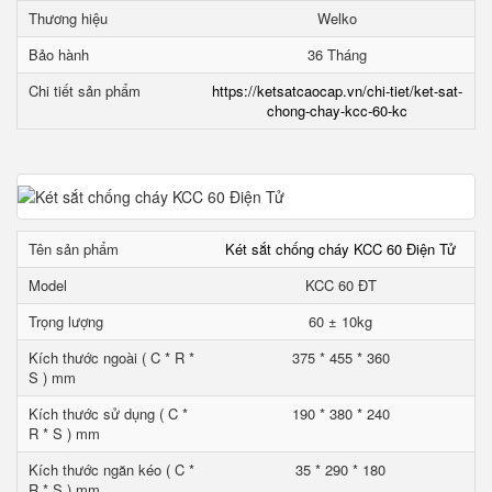
Thương hiệu
Welko
Bảo hành
36 Tháng
Chi tiết sản phẩm
https://ketsatcaocap.vn/chi-tiet/ket-sat-
chong-chay-kcc-60-kc
Tên sản phẩm
Két sắt chống cháy KCC 60 Điện Tử
Model
KCC 60 ĐT
Trọng lượng
60 ± 10kg
Kích thước ngoài ( C * R *
375 * 455 * 360
S ) mm
Kích thước sử dụng ( C *
190 * 380 * 240
R * S ) mm
Kích thước ngăn kéo ( C *
35 * 290 * 180
R * S ) mm