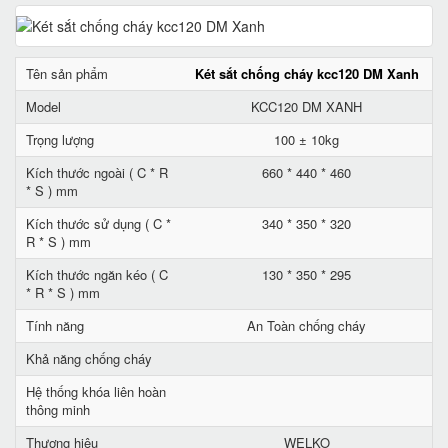
Tên sản phẩm
Két sắt chống cháy kcc120 DM Xanh
Model
KCC120 DM XANH
Trọng lượng
100 ± 10kg
Kích thước ngoài ( C * R
660 * 440 * 460
* S ) mm
Kích thước sử dụng ( C *
340 * 350 * 320
R * S ) mm
Kích thước ngăn kéo ( C
130 * 350 * 295
* R * S ) mm
Tính năng
An Toàn chống cháy
Khả năng chống cháy
Hệ thống khóa liên hoàn
thông minh
Thương hiệu
WELKO