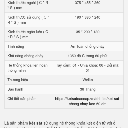
Kích thước ngoài ( C * R
375 * 455 * 360
* S ) mm
Kích thước sử dụng ( C *
190 * 380 * 240
R * S ) mm
Kích thước ngăn kéo ( C
35 * 290 * 180
* R * S ) mm
Tính năng
An Toàn chống cháy
Khả năng chống cháy
1350 độ C trong 60 phút
Hệ thống khóa liên hoàn
Tay cầm: 01 - Chìa khóa: 06 - Đổi mã:
thông minh
01
Thương hiệu
Welko
Bảo hành
36 Tháng
Chi tiết sản phẩm
https://ketsatcaocap.vn/chi-tiet/ket-sat-
chong-chay-kcc-60-dm
Là sản phẩm
két sắt
sử dụng hệ thống khóa két điện tử với ổ