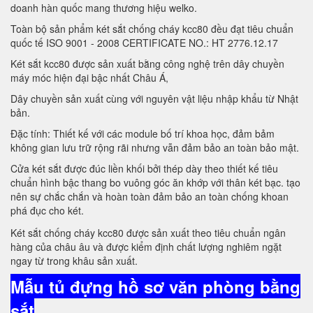
doanh hàn quốc mang thương hiệu welko.
Toàn bộ sản phẩm két sắt chống cháy kcc80 đều đạt tiêu chuẩn
quốc tế ISO 9001 - 2008 CERTIFICATE NO.: HT 2776.12.17
Két sắt kcc80 được sản xuất bằng công nghệ trên dây chuyền
máy móc hiện đại bậc nhất Châu Á,
Dây chuyền sản xuất cùng với nguyên vật liệu nhập khẩu từ Nhật
bản.
Đặc tính: Thiết kế với các module bố trí khoa học, đảm bảm
không gian lưu trữ rộng rãi nhưng vẫn đảm bảo an toàn bảo mật.
Cửa két sắt được đúc liền khối bởi thép dày theo thiết kế tiêu
chuẩn hình bậc thang bo vuông góc ăn khớp với thân két bạc. tạo
nên sự chắc chắn và hoàn toàn đảm bảo an toàn chống khoan
phá đục cho két.
Két sắt chống cháy kcc80 được sản xuất theo tiêu chuẩn ngân
hàng của châu âu và được kiểm định chất lượng nghiêm ngặt
ngay từ trong khâu sản xuất.
Mẫu tủ đựng hồ sơ văn phòng bằng
sắt