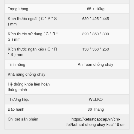
Trọng lượng
85 ± 10kg
Kích thước ngoài ( C * R * S
630 * 425 * 445
) mm
Kích thước sử dụng ( C * R *
320 * 350 * 300
S ) mm
Kích thước ngăn kéo ( C * R
130 * 350 * 250
* S ) mm
Tính năng
An Toàn chống cháy
Khả năng chống cháy
Hệ thống khóa liên hoàn
thông minh
Thương hiệu
WELKO
Bảo hành
36 Tháng
Chi tiết sản phẩm
https://ketsatcaocap.vn/chi-
tiet/ket-sat-chong-chay-kcc110-dm