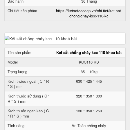
Bảo hành
36 Tháng
Chi tiết sản phẩm
https://ketsatcaocap.vn/chi-tiet/ket-sat-
chong-chay-kcc-110-kc
Tên sản phẩm
Két sắt chống cháy kcc 110 khoá bát
Model
KCC110 KB
Trọng lượng
85 ± 10kg
Kích thước ngoài ( C * R
630 * 425 * 445
* S ) mm
Kích thước sử dụng ( C *
320 * 350 * 300
R * S ) mm
Kích thước ngăn kéo ( C
130 * 350 * 250
* R * S ) mm
Tính năng
An Toàn chống cháy