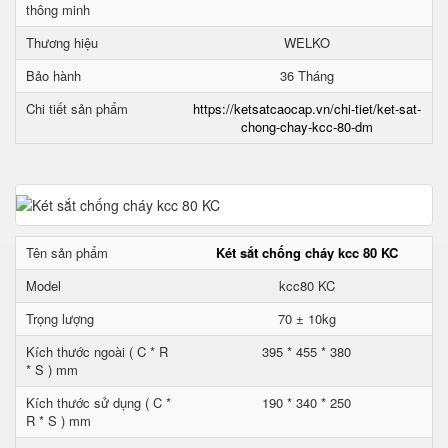
thông minh
Thương hiệu
WELKO
Bảo hành
36 Tháng
Chi tiết sản phẩm
https://ketsatcaocap.vn/chi-tiet/ket-sat-
chong-chay-kcc-80-dm
Tên sản phẩm
Két sắt chống cháy kcc 80 KC
Model
kcc80 KC
Trọng lượng
70 ± 10kg
Kích thước ngoài ( C * R
395 * 455 * 380
* S ) mm
Kích thước sử dụng ( C *
190 * 340 * 250
R * S ) mm