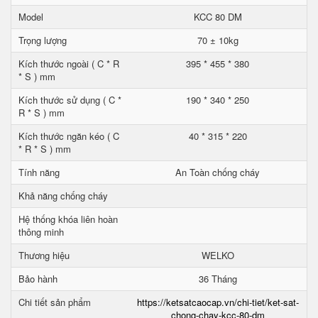
Model
KCC 80 DM
Trọng lượng
70 ± 10kg
Kích thước ngoài ( C * R
395 * 455 * 380
* S ) mm
Kích thước sử dụng ( C *
190 * 340 * 250
R * S ) mm
Kích thước ngăn kéo ( C
40 * 315 * 220
* R * S ) mm
Tính năng
An Toàn chống cháy
Khả năng chống cháy
Hệ thống khóa liên hoàn
thông minh
Thương hiệu
WELKO
Bảo hành
36 Tháng
Chi tiết sản phẩm
https://ketsatcaocap.vn/chi-tiet/ket-sat-
chong-chay-kcc-80-dm