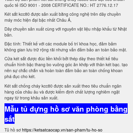
quốc tế ISO 9001 - 2008 CERTIFICATE NO.: HT 2776.12.17
Két sắt kcc80 được sản xuất bằng công nghệ trên dây chuyền
máy móc hiện đại bậc nhất Châu Á,
Dây chuyền sản xuất cùng với nguyên vật liệu nhập khẩu từ Nhật
bản.
Đặc tính: Thiết kế với các module bố trí khoa học, đảm bảm
không gian lưu trữ rộng rãi nhưng vẫn đảm bảo an toàn bảo mật.
Cửa két sắt được đúc liền khối bởi thép dày theo thiết kế tiêu
chuẩn hình bậc thang bo vuông góc ăn khớp với thân két bạc. tạo
nên sự chắc chắn và hoàn toàn đảm bảo an toàn chống khoan
phá đục cho két.
Két sắt chống cháy kcc80 được sản xuất theo tiêu chuẩn ngân
hàng của châu âu và được kiểm định chất lượng nghiêm ngặt
ngay từ trong khâu sản xuất.
Mẫu tủ đựng hồ sơ văn phòng bằng
sắt
Tủ hồ sơ
https://ketsatcaocap.vn/san-pham/tu-ho-so