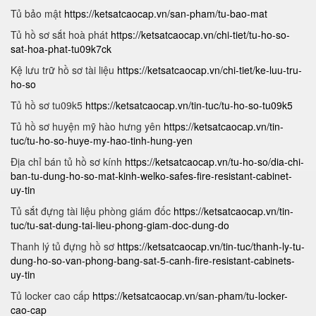
Tủ bảo mật
https://ketsatcaocap.vn/san-pham/tu-bao-mat
Tủ hồ sơ sắt hoà phát
https://ketsatcaocap.vn/chi-tiet/tu-ho-so-
sat-hoa-phat-tu09k7ck
Kệ lưu trữ hồ sơ tài liệu
https://ketsatcaocap.vn/chi-tiet/ke-luu-tru-
ho-so
Tủ hồ sơ tu09k5
https://ketsatcaocap.vn/tin-tuc/tu-ho-so-tu09k5
Tủ hồ sơ huyện mỹ hào hưng yên
https://ketsatcaocap.vn/tin-
tuc/tu-ho-so-huye-my-hao-tinh-hung-yen
Địa chỉ bán tủ hồ sơ kính
https://ketsatcaocap.vn/tu-ho-so/dia-chi-
ban-tu-dung-ho-so-mat-kinh-welko-safes-fire-resistant-cabinet-
uy-tin
Tủ sắt đựng tài liệu phòng giám đốc
https://ketsatcaocap.vn/tin-
tuc/tu-sat-dung-tai-lieu-phong-giam-doc-dung-do
Thanh lý tủ đựng hồ sơ
https://ketsatcaocap.vn/tin-tuc/thanh-ly-tu-
dung-ho-so-van-phong-bang-sat-5-canh-fire-resistant-cabinets-
uy-tin
Tủ locker cao cấp
https://ketsatcaocap.vn/san-pham/tu-locker-
cao-cap