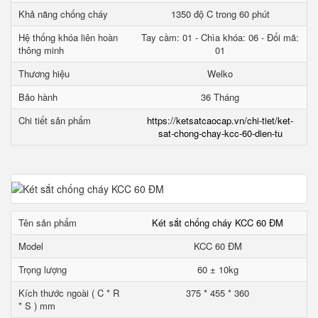
Khả năng chống cháy
1350 độ C trong 60 phút
Hệ thống khóa liên hoàn
Tay cầm: 01 - Chìa khóa: 06 - Đổi mã:
thông minh
01
Thương hiệu
Welko
Bảo hành
36 Tháng
Chi tiết sản phẩm
https://ketsatcaocap.vn/chi-tiet/ket-
sat-chong-chay-kcc-60-dien-tu
Tên sản phẩm
Két sắt chống cháy KCC 60 ĐM
Model
KCC 60 ĐM
Trọng lượng
60 ± 10kg
Kích thước ngoài ( C * R
375 * 455 * 360
* S ) mm