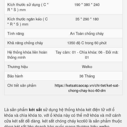
Kích thước sử dụng ( C *
190 * 380 * 240
R * S ) mm
Kích thước ngăn kéo ( C
35 * 290 * 180
* R * S ) mm
Tính năng
An Toàn chống cháy
Khả năng chống cháy
1350 độ C trong 60 phút
Hệ thống khóa liên hoàn
Tay cầm: 01 - Chìa khóa: 06 - Đổi mã:
thông minh
01
Thương hiệu
Welko
Bảo hành
36 Tháng
Chi tiết sản phẩm
https://ketsatcaocap.vn/chi-tiet/ket-sat-
chong-chay-kcc-60-dm
Là sản phẩm
két sắt
sử dụng hệ thống khóa két điện tử với ổ
khóa và chìa khóa to. với ổ khóa này có thể mở khóa và mở cánh
cửa két sắt dễ dàng. két sắt chóng cháy kcc60 là sản phẩm thuộc
dòng két sắt liên doanh hàn quốc mang thương hiệu welko.