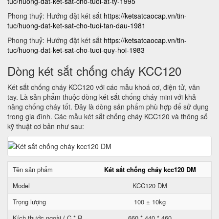
tuc/huong-dat-ket-sat-cho-tuoi-at-ty-1995
Phong thuỷ: Hướng đặt két sắt
https://ketsatcaocap.vn/tin-
tuc/huong-dat-ket-sat-cho-tuoi-tan-dau-1981
Phong thuỷ: Hướng đặt két sắt
https://ketsatcaocap.vn/tin-
tuc/huong-dat-ket-sat-cho-tuoi-quy-hoi-1983
Dòng két sắt chống cháy KCC120
Két sắt chống cháy KCC120 với các mẫu khoá cơ, điện tử, vân
tay. Là sản phẩm thuộc dòng két sắt chống cháy mini với khả
năng chống cháy tốt. Đây là dòng sản phẩm phù hợp để sử dụng
trong gia đình. Các mẫu két sắt chống cháy KCC120 và thông số
kỹ thuật cơ bản như sau:
Tên sản phẩm
Két sắt chống cháy kcc120 DM
Model
KCC120 DM
Trọng lượng
100 ± 10kg
Kích thước ngoài ( C * R
660 * 440 * 460