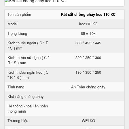
Tên sản phẩm
Két sắt chống cháy kcc 110 KC
Model
kcc110 KC
Trọng lượng
85 ± 10k
Kích thước ngoài ( C * R
630 * 425 * 445
* S ) mm
Kích thước sử dụng ( C *
320 * 350 * 300
R * S ) mm
Kích thước ngăn kéo ( C
130 * 350 * 250
* R * S ) mm
Tính năng
An Toàn chống cháy
Khả năng chống cháy
Hệ thống khóa liên hoàn
thông minh
Thương hiệu
WELKO