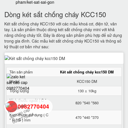
pham/ket-sat-sai-gon
Dòng két sắt chống cháy KCC150
Két sắt chống cháy KCC150 với các mẫu khoá cơ, điện tử, vân
tay. Là sản phẩm thuộc dòng két sắt chống cháy mini với khả
năng chống cháy tốt. Đây là dòng sản phẩm phù hợp để sử dụng
trong gia đình. Các mẫu két sắt chống cháy KCC150 và thông số
kỹ thuật cơ bản như sau:
Tên sản phẩm
Két sắt chống cháy kcc150 DM
Model
KCC150 DM
Trọng lượng
130 ± 10kg
Kích thước ngoài ( C *
820 *540 *560
0982770404
R * S ) mm
Kích thước sử dụng ( C
470 *440 *370
* R * S ) mm
back