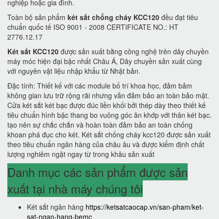
nghiệp hoặc gia đình.
Toàn bộ sản phẩm
két sắt chống cháy KCC120
đều đạt tiêu
chuẩn quốc tế ISO 9001 - 2008 CERTIFICATE NO.: HT
2776.12.17
Két sắt KCC120
được sản xuất bằng công nghệ trên dây chuyền
máy móc hiện đại bậc nhất Châu Á, Dây chuyền sản xuất cùng
với nguyên vật liệu nhập khẩu từ Nhật bản.
Đặc tính: Thiết kế với các module bố trí khoa học, đảm bảm
không gian lưu trữ rộng rãi nhưng vẫn đảm bảo an toàn bảo mật.
Cửa két sắt két bạc được đúc liền khối bởi thép dày theo thiết kế
tiêu chuẩn hình bậc thang bo vuông góc ăn khớp với thân két bạc.
tạo nên sự chắc chắn và hoàn toàn đảm bảo an toàn chống
khoan phá đục cho két. Két sắt chống cháy kcc120 được sản xuất
theo tiêu chuẩn ngân hàng của châu âu và được kiểm định chất
lượng nghiêm ngặt ngay từ trong khâu sản xuất
Danh mục các sản phẩm được sản
xuất tại nhà máy chúng tôi
Két sắt ngân hàng
https://ketsatcaocap.vn/san-pham/ket-
sat-ngan-hang-bemc