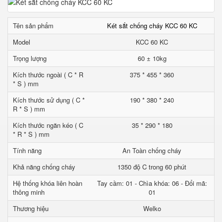
Tên sản phẩm
Két sắt chống cháy KCC 60 KC
Model
KCC 60 KC
Trọng lượng
60 ± 10kg
Kích thước ngoài ( C * R
375 * 455 * 360
* S ) mm
Kích thước sử dụng ( C *
190 * 380 * 240
R * S ) mm
Kích thước ngăn kéo ( C
35 * 290 * 180
* R * S ) mm
Tính năng
An Toàn chống cháy
Khả năng chống cháy
1350 độ C trong 60 phút
Hệ thống khóa liên hoàn
Tay cầm: 01 - Chìa khóa: 06 - Đổi mã:
thông minh
01
Thương hiệu
Welko