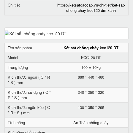
Chi tiết
https://ketsatcaocap.vn/chi-tiet/ket-sat-
chong-chay-kcc120-dm-xanh
Tên sản phẩm
Két sắt chống cháy kcc120 DT
Model
KCC120 DT
Trọng lượng
100 ± 10kg
Kích thước ngoài ( C * R
660 * 440 * 460
* S ) mm
Kích thước sử dụng ( C *
340 * 350 * 320
R * S ) mm
Kích thước ngăn kéo ( C
130 * 350 * 295
* R * S ) mm
Tính năng
An Toàn chống cháy
Khả năng chống cháy