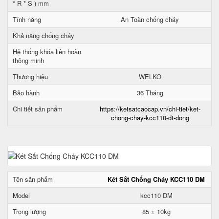
* R * S ) mm
Tính năng
An Toàn chống cháy
Khả năng chống cháy
Hệ thống khóa liên hoàn
thông minh
Thương hiệu
WELKO
Bảo hành
36 Tháng
Chi tiết sản phẩm
https://ketsatcaocap.vn/chi-tiet/ket-
chong-chay-kcc110-dt-dong
Tên sản phẩm
Két Sắt Chống Cháy KCC110 DM
Model
kcc110 DM
Trọng lượng
85 ± 10kg