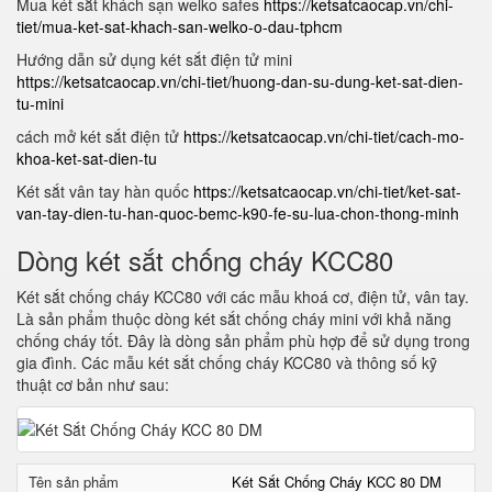
Mua két sắt khách sạn welko safes
https://ketsatcaocap.vn/chi-
tiet/mua-ket-sat-khach-san-welko-o-dau-tphcm
Hướng dẫn sử dụng két sắt điện tử mini
https://ketsatcaocap.vn/chi-tiet/huong-dan-su-dung-ket-sat-dien-
tu-mini
cách mở két sắt điện tử
https://ketsatcaocap.vn/chi-tiet/cach-mo-
khoa-ket-sat-dien-tu
Két sắt vân tay hàn quốc
https://ketsatcaocap.vn/chi-tiet/ket-sat-
van-tay-dien-tu-han-quoc-bemc-k90-fe-su-lua-chon-thong-minh
Dòng két sắt chống cháy KCC80
Két sắt chống cháy KCC80 với các mẫu khoá cơ, điện tử, vân tay.
Là sản phẩm thuộc dòng két sắt chống cháy mini với khả năng
chống cháy tốt. Đây là dòng sản phẩm phù hợp để sử dụng trong
gia đình. Các mẫu két sắt chống cháy KCC80 và thông số kỹ
thuật cơ bản như sau:
Tên sản phẩm
Két Sắt Chống Cháy KCC 80 DM