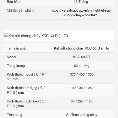
Bảo hành
36 Tháng
Chi tiết sản phẩm
https://ketsatcaocap.vn/chi-tiet/ket-sat-
chong-chay-kcc-60-kc
Tên sản phẩm
Két sắt chống cháy KCC 60 Điện Tử
Model
KCC 60 ĐT
Trọng lượng
60 ± 10kg
Kích thước ngoài ( C * R *
375 * 455 * 360
S ) mm
Kích thước sử dụng ( C *
190 * 380 * 240
R * S ) mm
Kích thước ngăn kéo ( C *
35 * 290 * 180
R * S ) mm
Tính năng
An Toàn chống cháy