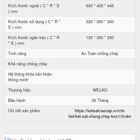
Kích thước ngoài ( C * R * S
630 * 425 * 445
) mm
Kích thước sử dụng ( C * R *
320 * 350 * 300
S ) mm
Kích thước ngăn kéo ( C * R
130 * 350 * 250
* S ) mm
Tính năng
An Toàn chống cháy
Khả năng chống cháy
Hệ thống khóa liên hoàn
thông minh
Thương hiệu
WELKO
Bảo hành
36 Tháng
Chi tiết sản phẩm
https://ketsatcaocap.vn/chi-
tiet/ket-sat-chong-chay-kcc110-dm