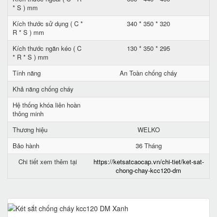
* S ) mm
Kích thước sử dụng ( C *
340 * 350 * 320
R * S ) mm
Kích thước ngăn kéo ( C
130 * 350 * 295
* R * S ) mm
Tính năng
An Toàn chống cháy
Khả năng chống cháy
Hệ thống khóa liên hoàn
thông minh
Thương hiệu
WELKO
Bảo hành
36 Tháng
Chi tiết xem thêm tại
https://ketsatcaocap.vn/chi-tiet/ket-sat-
chong-chay-kcc120-dm