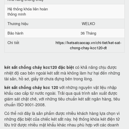
Hệ thống khóa liên hoàn
thông minh
Thương hiệu
WELKO
Bảo hành
36 Tháng
Chi tiết
https://ketsatcaocap.vn/chi-tiet/ket-sat-
chong-chay-kcc120-dt
két sắt chống cháy kcc120 đặc biệt
có khả năng chịu được
nhiệt độ cao bên ngoài két sắt mà không làm hư hại đến những
tài sản, hồ sơ, giấy tờ chưa đựng bên trong lòng.
két sắt chống cháy kcc 120
với những nguyên vật liệu nhập
khẩu cao cấp từ nước ngoài. Trải qua quá trình sản xuất được
giám sát chặt chẽ, với những tiêu chuẩn két sắt ngân hàng, tiêu
chuẩn ISO 9001-2008.
Có thể nói đây là sản phẩm được nhiều khách hàng lựa chọn vì
những đặc biệt của chiếc két sắt này. hệ thống khóa két điện tử
lữu trữ được nhiều mật khẩu khác nhau phù hợp với các doanh