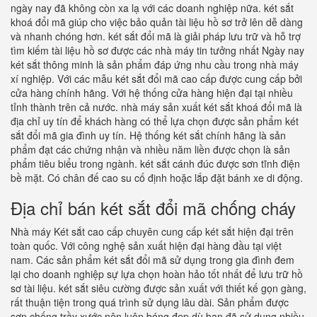
ngày nay đã không còn xa lạ với các doanh nghiệp nữa. két sắt
khoá đổi mã giúp cho việc bảo quản tài liệu hồ sơ trở lên dễ dàng
và nhanh chóng hơn. két sắt đổi mã là giải pháp lưu trữ và hỗ trợ
tìm kiếm tài liệu hồ sơ được các nhà máy tin tưởng nhất Ngày nay
két sắt thông minh là sản phẩm đáp ứng nhu cầu trong nhà máy
xí nghiệp. Với các mẫu két sắt đổi mã cao cấp được cung cấp bởi
cửa hàng chính hãng. Với hệ thống cửa hàng hiện đại tại nhiều
tỉnh thành trên cả nước. nhà máy sản xuất két sắt khoá đổi mã là
địa chỉ uy tín để khách hàng có thể lựa chọn được sản phẩm két
sắt đổi mã gia đình uy tín. Hệ thống két sắt chính hãng là sản
phẩm đạt các chứng nhận và nhiều năm liền được chọn là sản
phẩm tiêu biểu trong ngành. két sắt cánh đúc được sơn tĩnh điện
bề mặt. Có chân đế cao su cố định hoặc lắp đặt bánh xe di động.
Địa chỉ bán két sắt đổi mã chống cháy
Nhà máy Két sắt cao cấp chuyên cung cấp két sắt hiện đại trên
toàn quốc. Với công nghệ sản xuất hiện đại hàng đầu tại việt
nam. Các sản phẩm két sắt đổi mã sử dụng trong gia đình đem
lại cho doanh nghiệp sự lựa chọn hoàn hảo tốt nhất để lưu trữ hồ
sơ tài liệu. két sắt siêu cường được sản xuất với thiết kế gọn gàng,
rất thuận tiện trong quá trình sử dụng lâu dài. Sản phẩm được
sơn chống trầy xước nên luôn bóng đẹp dù bạn đã sử dụng nhiều