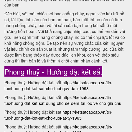
của bạn.
Đặc biệt, với một chiếc két bạc chống cháy, ngoài việc lưu trữ hồ
sơ, tài liệu, tài sản của bạn an toàn, bảo mật thì nó còn có tính
năng chống cháy, bảo vệ tài sản của bạn trong két sắt ở môi
trường hỏa hoạn. Với khả năng chịu nhiệt cao, có thể lên đến vài
giờ. Bên cạnh tính năng chống cháy, nó có thể chịu lực tốt và có
khả năng chống trộm. Để tạo nên sự vững chắc của két, nguyên
vật liệu chính để sản xuất là những tấm thép cường lực, cửa két
được làm bằng thép dày được đúc liền khối, còn với thép siêu
cứng thì làm bản lề và thêm 4 chốt chìm phần cánh két.
Phong thuỷ - Hướng đặt két sắt
Phong thuỷ: Hướng đặt két sắt
https://ketsatcaocap.vn/tin-
tuc/huong-dat-ket-sat-cho-tuoi-quy-dau-1993
Phong thuỷ: Hướng đặt két sắt
https://ketsatcaocap.vn/tin-
tuc/huong-dat-ket-sat-dung-cho-se-dem-tai-loc-ve-cho-gia-chu
Phong thuỷ: Hướng đặt két sắt
https://ketsatcaocap.vn/tin-
tuc/huong-dat-ket-sat-cho-tuoi-at-ty-1965
Phong thuỷ: Hướng đặt két sắt
https://ketsatcaocap.vn/tin-