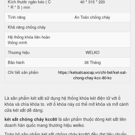
Kích thước ngăn kéo ( C
40 * 315 * 220
* R * S ) mm
Tính năng
An Toàn chống cháy
Khả năng chống cháy
Hệ thống khóa liên hoàn
thông minh
Thương hiệu
WELKO
Bảo hành
36 Tháng
Chi tiết sản phẩm
https://ketsatcaocap.vn/chi-tiet/ket-sat-
chong-chay-kcc-80-kc
Là sản phẩm két sắt sử dụng hệ thống khóa két điện tử với ổ
khóa và chìa khóa to. với ổ khóa này có thể mở khóa và mở cánh
cửa két sắt dễ dàng.
két sắt chóng cháy kcc80
là sản phẩm thuộc dòng két sắt liên
doanh hàn quốc mang thương hiệu welko.
Toàn bộ sản phẩm két sắt chống cháy kcc80 đều đạt tiêu chuẩn