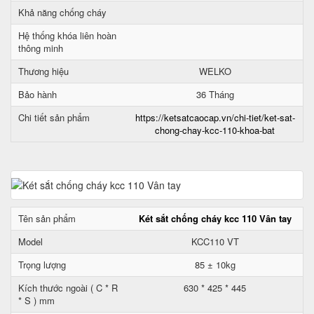
Khả năng chống cháy
Hệ thống khóa liên hoàn
thông minh
Thương hiệu
WELKO
Bảo hành
36 Tháng
Chi tiết sản phẩm
https://ketsatcaocap.vn/chi-tiet/ket-sat-
chong-chay-kcc-110-khoa-bat
Tên sản phẩm
Két sắt chống cháy kcc 110 Vân tay
Model
KCC110 VT
Trọng lượng
85 ± 10kg
Kích thước ngoài ( C * R
630 * 425 * 445
* S ) mm