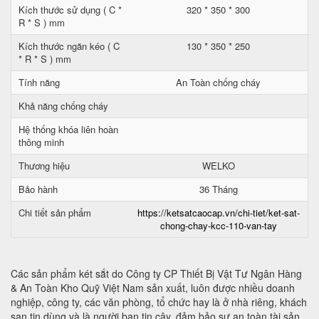
Kích thước sử dụng ( C *
320 * 350 * 300
R * S ) mm
Kích thước ngăn kéo ( C
130 * 350 * 250
* R * S ) mm
Tính năng
An Toàn chống cháy
Khả năng chống cháy
Hệ thống khóa liên hoàn
thông minh
Thương hiệu
WELKO
Bảo hành
36 Tháng
Chi tiết sản phẩm
https://ketsatcaocap.vn/chi-tiet/ket-sat-
chong-chay-kcc-110-van-tay
Các sản phẩm két sắt do Công ty CP Thiết Bị Vật Tư Ngân Hàng
& An Toàn Kho Quỹ Việt Nam sản xuất, luôn được nhiều doanh
nghiệp, công ty, các văn phòng, tổ chức hay là ở nhà riêng, khách
sạn tin dùng và là người bạn tin cậy, đảm bảo sự an toàn tài sản