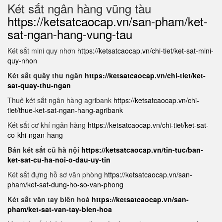
Két sắt ngân hàng vũng tàu
https://ketsatcaocap.vn/san-pham/ket-
sat-ngan-hang-vung-tau
Két sắt mini quy nhơn
https://ketsatcaocap.vn/chi-tiet/ket-sat-mini-
quy-nhon
Két sắt quầy thu ngân
https://ketsatcaocap.vn/chi-tiet/ket-
sat-quay-thu-ngan
Thuê két sắt ngân hàng agribank
https://ketsatcaocap.vn/chi-
tiet/thue-ket-sat-ngan-hang-agribank
Két sắt cơ khí ngân hàng
https://ketsatcaocap.vn/chi-tiet/ket-sat-
co-khi-ngan-hang
Bán két sắt cũ hà nội
https://ketsatcaocap.vn/tin-tuc/ban-
ket-sat-cu-ha-noi-o-dau-uy-tin
Két sắt đựng hồ sơ văn phòng
https://ketsatcaocap.vn/san-
pham/ket-sat-dung-ho-so-van-phong
Két sắt vân tay biên hoà
https://ketsatcaocap.vn/san-
pham/ket-sat-van-tay-bien-hoa