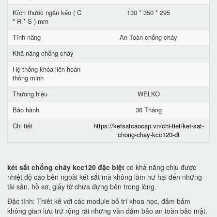
Kích thước ngăn kéo ( C
130 * 350 * 295
* R * S ) mm
Tính năng
An Toàn chống cháy
Khả năng chống cháy
Hệ thống khóa liên hoàn
thông minh
Thương hiệu
WELKO
Bảo hành
36 Tháng
Chi tiết
https://ketsatcaocap.vn/chi-tiet/ket-sat-
chong-chay-kcc120-dt
két sắt chống cháy kcc120 đặc biệt
có khả năng chịu được
nhiệt độ cao bên ngoài két sắt mà không làm hư hại đến những
tài sản, hồ sơ, giấy tờ chưa đựng bên trong lòng.
Đặc tính: Thiết kế với các module bố trí khoa học, đảm bảm
không gian lưu trữ rộng rãi nhưng vẫn đảm bảo an toàn bảo mật.