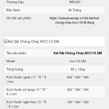
Thương hiệu
WELKO
Bảo hành
36 Tháng
Chi tiết sản phẩm
https://ketsatcaocap.vn/chi-tiet/ket-
chong-chay-kcc110-dt-dong
Tên sản phẩm
Két Sắt Chống Cháy KCC110 DM
Model
kcc110 DM
Trọng lượng
85 ± 10kg
Kích thước ngoài ( C * R * S
630 * 425 * 445
) mm
Kích thước sử dụng ( C * R *
320 * 350 * 300
S ) mm
Kích thước ngăn kéo ( C * R
130 * 350 * 250
* S ) mm