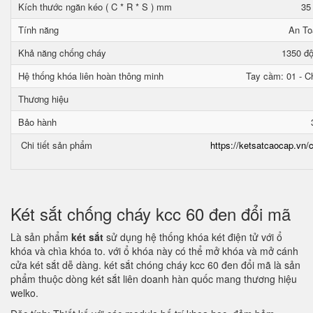
Kích thước ngăn kéo ( C * R * S ) mm
35
Tính năng
An To
Khả năng chống cháy
1350 độ
Hệ thống khóa liên hoàn thông minh
Tay cầm: 01 - Ch
Thương hiệu
Bảo hành
Chi tiết sản phẩm
https://ketsatcaocap.vn/c
Két sắt chống cháy kcc 60 đen đổi mã
Là sản phẩm
két sắt
sử dụng hệ thống khóa két điện tử với ổ
khóa và chìa khóa to. với ổ khóa này có thể mở khóa và mở cánh
cửa két sắt dễ dàng. két sắt chóng cháy kcc 60 đen đổi mã là sản
phẩm thuộc dòng két sắt liên doanh hàn quốc mang thương hiệu
welko.