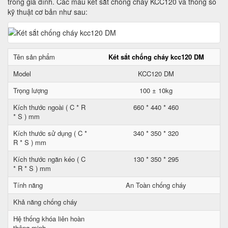
trong gia đình. Các mẫu két sắt chống cháy KCC120 và thông số
kỹ thuật cơ bản như sau:
Tên sản phẩm
Két sắt chống cháy kcc120 DM
Model
KCC120 DM
Trọng lượng
100 ± 10kg
Kích thước ngoài ( C * R
660 * 440 * 460
* S ) mm
Kích thước sử dụng ( C *
340 * 350 * 320
R * S ) mm
Kích thước ngăn kéo ( C
130 * 350 * 295
* R * S ) mm
Tính năng
An Toàn chống cháy
Khả năng chống cháy
Hệ thống khóa liên hoàn
thông minh