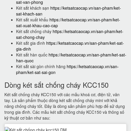
sat-van-phong
Két sắt khách sạn
https://ketsatcaocap.vn/san-pham/ket-
sat-khach-san
Két sắt xuất khẩu
https://ketsatcaocap.vn/san-pham/ket-
sat-xuat-khau-cao-cap
Két sắt chống cháy
https://ketsatcaocap.vn/san-pham/ket-
sat-chong-chay
Két sắt gia đình
https://ketsatcaocap.vn/san-pham/ket-sat-
gia-dinh
Két sắt hàn quốc
https://ketsatcaocap.vn/san-pham/ket-sat-
han-quoc
Két sắt sài gòn chính hãng
https://ketsatcaocap.vn/san-
pham/ket-sat-sai-gon
Dòng két sắt chống cháy KCC150
Két sắt chống cháy KCC150 với các mẫu khoá cơ, điện tử, vân
tay. Là sản phẩm thuộc dòng két sắt chống cháy mini với khả
năng chống cháy tốt. Đây là dòng sản phẩm phù hợp để sử dụng
trong gia đình. Các mẫu két sắt chống cháy KCC150 và thông số
kỹ thuật cơ bản như sau: