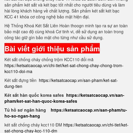
sản phẩm két sắt và két bạc tốt nhất cho người tiêu dùng và làm
hài lòng khách hàng về chất lượng. Sản phẩm két sắt két bạc
KCC 41 khóa cơ công nghệ bảo mật hiện đại.
Hệ Thống Khoá Két Sắt Liên Hoàn thoogn minh tạo ra sự an toàn
bảo mật cao độ cùng khoá Cơ tinh vi, dễ sử dụng an toàn trong
công tác giữ gìn bảo mật cho từng như cầu sử dụng.
Bài viết giới thiệu sản phẩm
Két sắt chống cháy chống trộm KCC110 đổi mã
https://ketsatcaocap.vn/chi-tiet/ket-sat-chong-chay-chong-trom-
kcc110-doi-ma
Két sắt đựng tiền
https://ketsatcaocap.vn/san-pham/ket-sat-
dung-tien
Két sắt hàn quốc korea safes
https://ketsatcaocap.vn/san-
pham/ket-sat-han-quoc-korea-safes
Tủ hồ sơ ngân hàng
https://ketsatcaocap.vn/san-pham/tu-
ho-so-ngan-hang
két sắt chống cháy kcc110 ĐM
https://ketsatcaocap.vn/chi-tiet/ket-
sat-chong-chay-kcc-110-dm