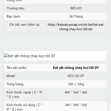
Thương hiệu
WELKO
Bảo hành
36 Tháng
Chi tiết xem thêm tại
https://ketsatcaocap.vn/chi-tiet/ket-sat-
chong-chay-kcc120-dm
Tên sản phẩm
Két sắt chống cháy kcc120 DT
Model
KCC120 DT
Trọng lượng
100 ± 10kg
Kích thước ngoài ( C * R
660 * 440 * 460
* S ) mm
Kích thước sử dụng ( C *
340 * 350 * 320
R * S ) mm