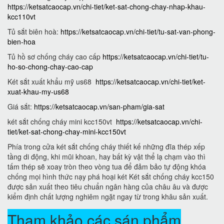
https://ketsatcaocap.vn/chi-tiet/ket-sat-chong-chay-nhap-khau-
kcc110vt
Tủ sắt biên hoà:
https://ketsatcaocap.vn/chi-tiet/tu-sat-van-phong-
bien-hoa
Tủ hồ sơ chống cháy cao cấp
https://ketsatcaocap.vn/chi-tiet/tu-
ho-so-chong-chay-cao-cap
Két sắt xuất khẩu mỹ us68
https://ketsatcaocap.vn/chi-tiet/ket-
xuat-khau-my-us68
Giá sắt:
https://ketsatcaocap.vn/san-pham/gia-sat
két sắt chống cháy mini kcc150vt
https://ketsatcaocap.vn/chi-
tiet/ket-sat-chong-chay-mini-kcc150vt
Phía trong cửa két sắt chống cháy thiết kế những đĩa thép xếp
tầng di động, khi mũi khoan, hay bất kỳ vật thể lạ chạm vào thì
tấm thép sẽ xoay tròn theo vòng tua để đảm bảo tự động khóa
chống mọi hình thức nạy phá hoại két Két sắt chống cháy kcc150
được sản xuất theo tiêu chuẩn ngân hàng của châu âu và được
kiểm định chất lượng nghiêm ngặt ngay từ trong khâu sản xuất.
Tham khảo các sán phẩm