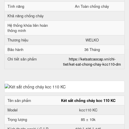
Tính năng
An Toàn chống cháy
Khả năng chống cháy
Hệ thống khóa liên hoàn
thông minh
Thương hiệu
WELKO
Bảo hành
36 Tháng
Chi tiết sản phẩm
https://ketsatcaocap.vn/chi-
tiet/ket-sat-chong-chay-kcc110-dm
Tên sản phẩm
Két sắt chống cháy kcc 110 KC
Model
kcc110 KC
Trọng lượng
85 ± 10k
Kích thước ngoài ( C * R
630 * 425 * 445