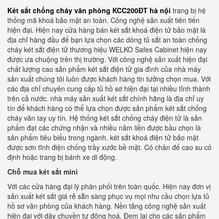
Két sắt chống cháy văn phòng KCC200ĐT hà nội
trang bị hệ
thống mã khoá bảo mật an toàn. Công nghệ sản xuất tiên tiến
hiện đại. Hiện nay cửa hàng bán két sắt khoá điện tử bảo mật là
địa chỉ hàng đầu để bạn lựa chọn các dòng tủ sắt an toàn chống
cháy két sắt điện tử thương hiệu WELKO Safes Cabinet hiện nay
được ưa chuộng trên thị trường. Với công nghệ sản xuất hiện đại
chất lượng cao sản phẩm két sắt điện tử gia đình của nhà máy
sản xuất chúng tôi luôn được khách hàng tin tưởng chọn mua. Với
các địa chỉ chuyên cung cấp tủ hồ sơ hiện đại tại nhiều tỉnh thành
trên cả nước. nhà máy sản xuất két sắt chính hãng là địa chỉ uy
tín để khách hàng có thể lựa chọn được sản phẩm két sắt chống
cháy vân tay uy tín. Hệ thống két sắt chống cháy điện tử là sản
phẩm đạt các chứng nhận và nhiều năm liền được bầu chọn là
sản phẩm tiêu biểu trong ngành. két sắt khoá điện tử bảo mật
được sơn tĩnh điện chống trầy xước bề mặt. Có chân đế cao su cố
định hoặc trang bị bánh xe di động.
Chỗ mua két sắt mini
Với các cửa hàng đại lý phân phối trên toàn quốc. Hiện nay đơn vị
sản xuất két sắt giá rẻ sẵn sàng phục vụ mọi nhu cầu chọn lựa tủ
hồ sơ văn phòng của khách hàng. Nền tảng công nghệ sản xuất
hiện đại với dây chuyền tự động hoá. Đem lại cho các sản phẩm