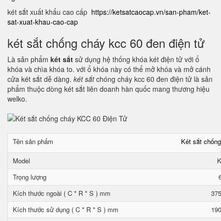
két sắt xuất khẩu cao cấp
https://ketsatcaocap.vn/san-pham/ket-
sat-xuat-khau-cao-cap
két sắt chống cháy kcc 60 đen điện tử
Là sản phẩm
két sắt
sử dụng hệ thống khóa két điện tử với ổ
khóa và chìa khóa to. với ổ khóa này có thể mở khóa và mở cánh
cửa két sắt dễ dàng.
két sắt
chóng cháy kcc 60 đen điện tử là sản
phẩm thuộc dòng két sắt liên doanh hàn quốc mang thương hiệu
welko.
Tên sản phẩm
Két sắt chốn
Model
K
Trọng lượng
Kích thước ngoài ( C * R * S ) mm
375
Kích thước sử dụng ( C * R * S ) mm
190