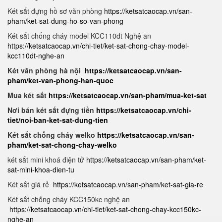
Két sắt đựng hồ sơ văn phòng
https://ketsatcaocap.vn/san-
pham/ket-sat-dung-ho-so-van-phong
Két sắt chống cháy model KCC110dt Nghệ an
https://ketsatcaocap.vn/chi-tiet/ket-sat-chong-chay-model-
kcc110dt-nghe-an
Két văn phòng hà nội
https://ketsatcaocap.vn/san-
pham/ket-van-phong-han-quoc
Mua két sắt
https://ketsatcaocap.vn/san-pham/mua-ket-sat
Nơi bán két sắt đựng tiền
https://ketsatcaocap.vn/chi-
tiet/noi-ban-ket-sat-dung-tien
Két sắt chống cháy welko
https://ketsatcaocap.vn/san-
pham/ket-sat-chong-chay-welko
két sắt mini khoá điện tử
https://ketsatcaocap.vn/san-pham/ket-
sat-mini-khoa-dien-tu
Két sắt giá rẻ
https://ketsatcaocap.vn/san-pham/ket-sat-gia-re
Két sắt chống cháy KCC150kc nghệ an
https://ketsatcaocap.vn/chi-tiet/ket-sat-chong-chay-kcc150kc-
nghe-an