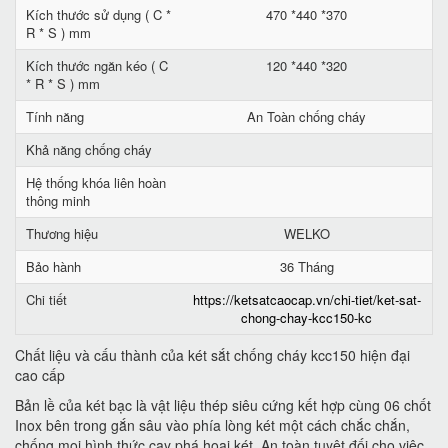
Kích thước sử dụng ( C *
470 *440 *370
R * S ) mm
Kích thước ngăn kéo ( C
120 *440 *320
* R * S ) mm
Tính năng
An Toàn chống cháy
Khả năng chống cháy
Hệ thống khóa liên hoàn
thông minh
Thương hiệu
WELKO
Bảo hành
36 Tháng
Chi tiết
https://ketsatcaocap.vn/chi-tiet/ket-sat-
chong-chay-kcc150-kc
Chất liệu và cấu thành của két sắt chống cháy kcc150 hiện đại
cao cấp
Bản lề của két bạc là vật liệu thép siêu cứng kết hợp cùng 06 chốt
Inox bên trong gắn sâu vào phía lòng két một cách chắc chắn,
chống mọi hình thức cạy phá hoại két. An toàn tuyệt đối cho việc