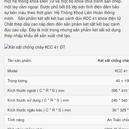
một hệ thống khóa Điện Tử và một bộ khóa chìa tránh sao chép,
một tay cầm ngoại Được phủ bởi 03 lớp sơn tĩnh điện đảm bảo
sự bền màu theo thời gian Hệ Thống Khoá Liên Hoàn thông
minh. Sản phẩm két sắt két bạc cánh đúc KCC 41 khóa điện tử
Chất thép dầy cao cấp đem đến sản phẩm két sắt két bạc cánh
đúc cao cấp. Đây là một trong nhưng sản phẩm két sắt sử dụng
thép nhập khẩu để sản xuất chế tạo.
Tên sản phẩm
Két sắt chống ch
Model
KCC 41
Trọng lượng
40 ± 10
Kích thước ngoài ( C * R * S ) mm
395 * 410 
Kích thước sử dụng ( C * R * S ) mm
240 * 340 
Kích thước ngăn kéo ( C * R * S ) mm
30 * 325 
Tính năng
An Toàn chố