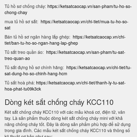
Tủ hồ sơ chống cháy:
https://ketsatcaocap.vn/san-pham/tu-ho-so-
chong-chay
mua tủ hồ sơ sắt:
https://ketsatcaocap.vn/chi-tiet/mua-tu-ho-so-
sat
Bán tủ hồ sơ ngân hàng lắp ghép:
https://ketsatcaocap.vn/chi-
tiet/ban-tu-ho-so-ngan-hang-lap-ghep
Tủ sắt treo quần áo:
https://ketsatcaocap.vn/san-pham/tu-sat-
treo-quan-ao
Tủ sắt đựng hồ sơ chính hãng:
https://ketsatcaocap.vn/chi-tiet/tu-
sat-dung-ho-so-chinh-hang-hcm
Tủ sắt hoà phá:
https://ketsatcaocap.vn/chi-tiet/thanh-ly-tu-sat-
hoa-phat-tu09k3ck
Dòng két sắt chống cháy KCC110
Két sắt chống cháy KCC110 với các mẫu khoá cơ, điện tử, vân
tay. Là sản phẩm thuộc dòng két sắt chống cháy mini với khả
năng chống cháy tốt. Đây là dòng sản phẩm phù hợp để sử dụng
trong gia đình. Các mẫu két sắt chống cháy KCC110 và thông số
kỹ thuật cơ bản như sau: