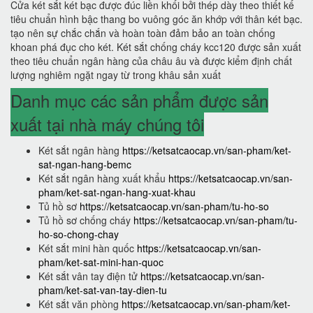
Cửa két sắt két bạc được đúc liền khối bởi thép dày theo thiết kế
tiêu chuẩn hình bậc thang bo vuông góc ăn khớp với thân két bạc.
tạo nên sự chắc chắn và hoàn toàn đảm bảo an toàn chống
khoan phá đục cho két. Két sắt chống cháy kcc120 được sản xuất
theo tiêu chuẩn ngân hàng của châu âu và được kiểm định chất
lượng nghiêm ngặt ngay từ trong khâu sản xuất
Danh mục các sản phẩm được sản
xuất tại nhà máy chúng tôi
Két sắt ngân hàng
https://ketsatcaocap.vn/san-pham/ket-
sat-ngan-hang-bemc
Két sắt ngân hàng xuất khẩu
https://ketsatcaocap.vn/san-
pham/ket-sat-ngan-hang-xuat-khau
Tủ hồ sơ
https://ketsatcaocap.vn/san-pham/tu-ho-so
Tủ hồ sơ chống cháy
https://ketsatcaocap.vn/san-pham/tu-
ho-so-chong-chay
Két sắt mini hàn quốc
https://ketsatcaocap.vn/san-
pham/ket-sat-mini-han-quoc
Két sắt vân tay điện tử
https://ketsatcaocap.vn/san-
pham/ket-sat-van-tay-dien-tu
Két sắt văn phòng
https://ketsatcaocap.vn/san-pham/ket-