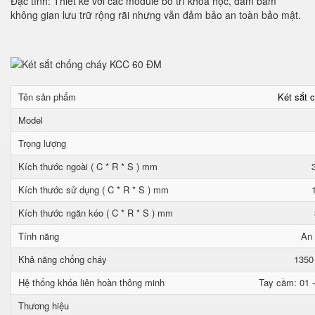
Đặc tính: Thiết kế với các module bố trí khoa học, đảm bảm
không gian lưu trữ rộng rãi nhưng vẫn đảm bảo an toàn bảo mật.
Tên sản phẩm
Két sắt 
Model
Trọng lượng
Kích thước ngoài ( C * R * S ) mm
Kích thước sử dụng ( C * R * S ) mm
Kích thước ngăn kéo ( C * R * S ) mm
Tính năng
An 
Khả năng chống cháy
1350
Hệ thống khóa liên hoàn thông minh
Tay cầm: 01 -
Thương hiệu