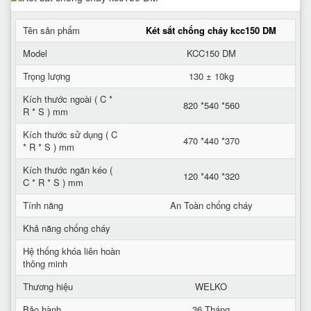
Tên sản phẩm
Két sắt chống cháy kcc150 DM
Model
KCC150 DM
Trọng lượng
130 ± 10kg
Kích thước ngoài ( C *
820 *540 *560
R * S ) mm
Kích thước sử dụng ( C
470 *440 *370
* R * S ) mm
Kích thước ngăn kéo (
120 *440 *320
C * R * S ) mm
Tính năng
An Toàn chống cháy
Khả năng chống cháy
Hệ thống khóa liên hoàn
thông minh
Thương hiệu
WELKO
Bảo hành
36 Tháng