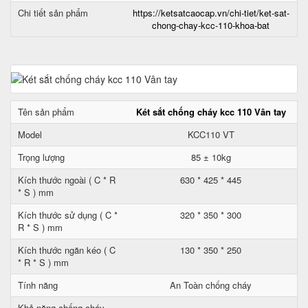
Chi tiết sản phẩm
https://ketsatcaocap.vn/chi-tiet/ket-sat-
chong-chay-kcc-110-khoa-bat
Tên sản phẩm
Két sắt chống cháy kcc 110 Vân tay
Model
KCC110 VT
Trọng lượng
85 ± 10kg
Kích thước ngoài ( C * R
630 * 425 * 445
* S ) mm
Kích thước sử dụng ( C *
320 * 350 * 300
R * S ) mm
Kích thước ngăn kéo ( C
130 * 350 * 250
* R * S ) mm
Tính năng
An Toàn chống cháy
Khả năng chống cháy