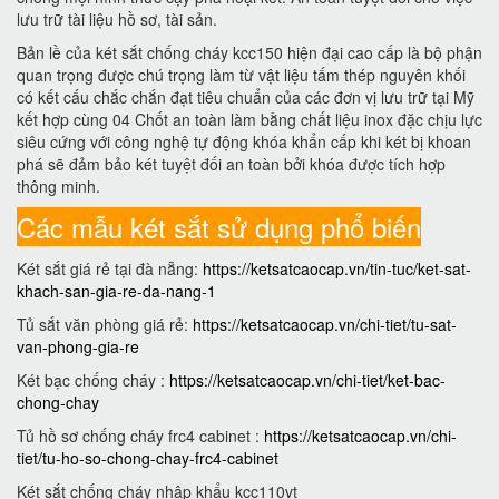
lưu trữ tài liệu hồ sơ, tài sản.
Bản lề của két sắt chống cháy kcc150 hiện đại cao cấp là bộ phận
quan trọng được chú trọng làm từ vật liệu tấm thép nguyên khối
có kết cấu chắc chắn đạt tiêu chuẩn của các đơn vị lưu trữ tại Mỹ
kết hợp cùng 04 Chốt an toàn làm bằng chất liệu inox đặc chịu lực
siêu cứng với công nghệ tự động khóa khẩn cấp khi két bị khoan
phá sẽ đảm bảo két tuyệt đối an toàn bởi khóa được tích hợp
thông minh.
Các mẫu két sắt sử dụng phổ biến
Két sắt giá rẻ tại đà nẵng:
https://ketsatcaocap.vn/tin-tuc/ket-sat-
khach-san-gia-re-da-nang-1
Tủ sắt văn phòng giá rẻ:
https://ketsatcaocap.vn/chi-tiet/tu-sat-
van-phong-gia-re
Két bạc chống cháy :
https://ketsatcaocap.vn/chi-tiet/ket-bac-
chong-chay
Tủ hồ sơ chống cháy frc4 cabinet :
https://ketsatcaocap.vn/chi-
tiet/tu-ho-so-chong-chay-frc4-cabinet
Két sắt chống cháy nhập khẩu kcc110vt