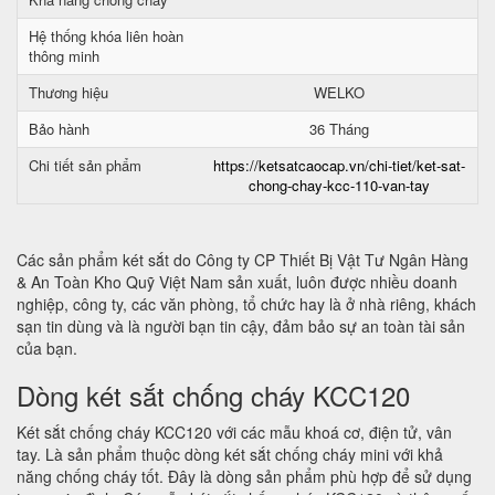
Hệ thống khóa liên hoàn
thông minh
Thương hiệu
WELKO
Bảo hành
36 Tháng
Chi tiết sản phẩm
https://ketsatcaocap.vn/chi-tiet/ket-sat-
chong-chay-kcc-110-van-tay
Các sản phẩm két sắt do Công ty CP Thiết Bị Vật Tư Ngân Hàng
& An Toàn Kho Quỹ Việt Nam sản xuất, luôn được nhiều doanh
nghiệp, công ty, các văn phòng, tổ chức hay là ở nhà riêng, khách
sạn tin dùng và là người bạn tin cậy, đảm bảo sự an toàn tài sản
của bạn.
Dòng két sắt chống cháy KCC120
Két sắt chống cháy KCC120 với các mẫu khoá cơ, điện tử, vân
tay. Là sản phẩm thuộc dòng két sắt chống cháy mini với khả
năng chống cháy tốt. Đây là dòng sản phẩm phù hợp để sử dụng