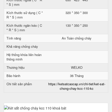
* S ) mm
Kích thước sử dụng ( C *
320 * 350 * 300
R * S ) mm
Kích thước ngăn kéo ( C
130 * 350 * 250
* R * S ) mm
Tính năng
An Toàn chống cháy
Khả năng chống cháy
Hệ thống khóa liên hoàn
thông minh
Thương hiệu
WELKO
Bảo hành
36 Tháng
Chi tiết sản phẩm
https://ketsatcaocap.vn/chi-tiet/ket-sat-
chong-chay-kcc-110-kc