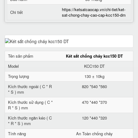
https://ketsatcaocap.vn/chi-tiet/ket-
Chi tiết
sat-chong-chay-cao-cap-kcc150-dm
Tên sản phẩm
Két sắt chống cháy kcc150 DT
Model
KCC150 DT
Trọng lượng
130 ± 10kg
Kích thước ngoài ( C * R
820 *540 *560
* S ) mm
Kích thước sử dụng ( C *
470 *440 *370
R * S ) mm
Kích thước ngăn kéo ( C
120 *440 *320
* R * S ) mm
Tính năng
An Toàn chống cháy