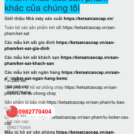
khác của chúng tôi
Giới thiệu Nhà máy sản xuất
https://ketsatcaocap.vn/
Toàn bộ các sản phẩm két sắt
https://ketsatcaocap.vn/san-
pham/ket-sat
Các mẫu két sắt gia đình
https://ketsatcaocap.vn/san-
pham/ket-sat-gia-dinh
Các mẫu két sắt khách sạn
https://ketsatcaocap.vn/san-
pham/ket-sat-khach-san
Các mẫu két sắt ngân hàng
https://ketsatcaocap.vn/san-
pham/ket-sat-ngan-hang-bemc
Sản phẩm tủ hồ sơ chống cháy
https://ketsatcaocap.vn/san-
pham/tu-ho-so-chong-chay
Sản phẩm tủ bảo mật
https://ketsatcaocap.vn/san-pham/tu-bao-
mat
0982770404
Các loại tủ locker
https://ketsatcaocap.vn/san-pham/tu-locker-cao-
cap
back
Mẫu tủ hồ sơ văn phòng
https://ketsatcaocap.vn/san-