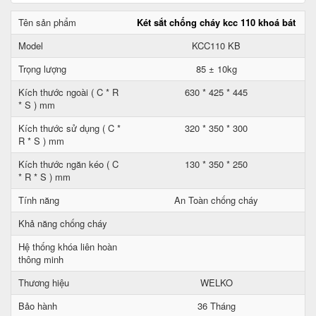
Tên sản phẩm
Két sắt chống cháy kcc 110 khoá bát
Model
KCC110 KB
Trọng lượng
85 ± 10kg
Kích thước ngoài ( C * R
630 * 425 * 445
* S ) mm
Kích thước sử dụng ( C *
320 * 350 * 300
R * S ) mm
Kích thước ngăn kéo ( C
130 * 350 * 250
* R * S ) mm
Tính năng
An Toàn chống cháy
Khả năng chống cháy
Hệ thống khóa liên hoàn
thông minh
Thương hiệu
WELKO
Bảo hành
36 Tháng