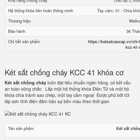
Khả năng chống cháy
1350 độ C tron
Hệ thống khóa liên hoàn thông minh
Tay cầm: 01 - Chìa khó
Thương hiệu
Welk
Bảo hành
36 Thá
Chi tiết sản phẩm
https://ketsatcaocap.vn/chi-
kcc-41-
Két sắt chống cháy KCC 41 khóa cơ
Két sắt chống cháy
luôn đạt tiêu chuẩn ngân hàng, có kết cấu
an toàn vững chắc. Lắp một hệ thống khóa Điện Tử và một bộ
khóa chìa tránh sao chép, một tay cầm ngoại Được phủ bởi 03
lớp sơn tĩnh điện đảm bảo sự bền màu theo thời gian
Tên sản phẩm
Két sắt chố