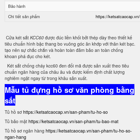
Bảo hành
Chi tiết sản phẩm
https://ketsatcaocap.vn/
Cửa két sắt
KCC60
được đúc liền khối bởi thép dày theo thiết kế
tiêu chuẩn hình bậc thang bo vuông góc ăn khớp với thân két bạc.
tạo nên sự chắc chắn và hoàn toàn đảm bảo an toàn chống
khoan phá đục cho két.
Két sắt chống cháy kcc60 đen đổi mã được sản xuất theo tiêu
chuẩn ngân hàng của châu âu và được kiểm định chất lượng
nghiêm ngặt ngay từ trong khâu sản xuất.
Mẫu tủ đựng hồ sơ văn phòng bằng
sắt
Tủ hồ sơ
https://ketsatcaocap.vn/san-pham/tu-ho-so
Tủ bảo mật
https://ketsatcaocap.vn/san-pham/tu-bao-mat
Tủ hồ sơ ngân hàng
https://ketsatcaocap.vn/san-pham/tu-ho-so-
ngan-hang