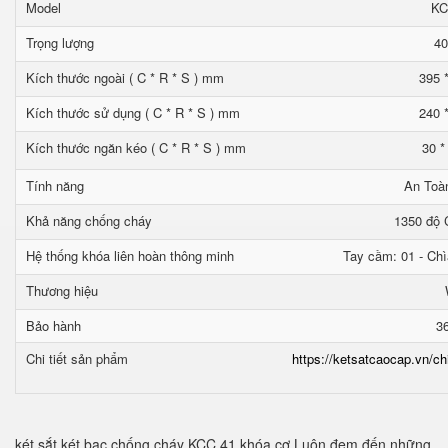
Model
KC
Trọng lượng
40
Kích thước ngoài ( C * R * S ) mm
395 
Kích thước sử dụng ( C * R * S ) mm
240 
Kích thước ngăn kéo ( C * R * S ) mm
30 *
Tính năng
An Toà
Khả năng chống cháy
1350 độ C
Hệ thống khóa liên hoàn thông minh
Tay cầm: 01 - Chì
Thương hiệu
Bảo hành
3
Chi tiết sản phẩm
https://ketsatcaocap.vn/ch
két sắt két bạc chống cháy KCC 41 khóa cơ Luôn đem đến những