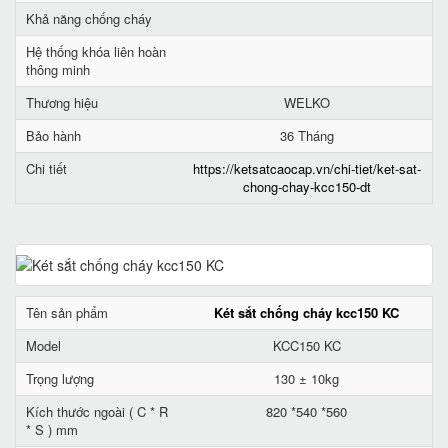
Khả năng chống cháy
Hệ thống khóa liên hoàn
thông minh
Thương hiệu
WELKO
Bảo hành
36 Tháng
Chi tiết
https://ketsatcaocap.vn/chi-tiet/ket-sat-
chong-chay-kcc150-dt
Tên sản phẩm
Két sắt chống cháy kcc150 KC
Model
KCC150 KC
Trọng lượng
130 ± 10kg
Kích thước ngoài ( C * R
820 *540 *560
* S ) mm