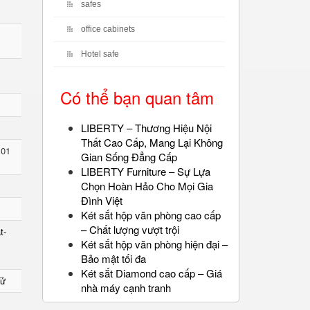
safes
office cabinets
Hotel safe
Có thể bạn quan tâm
LIBERTY – Thương Hiệu Nội
Thất Cao Cấp, Mang Lại Không
 01
Gian Sống Đẳng Cấp
LIBERTY Furniture – Sự Lựa
Chọn Hoàn Hảo Cho Mọi Gia
Đình Việt
Két sắt hộp văn phòng cao cấp
– Chất lượng vượt trội
t-
Két sắt hộp văn phòng hiện đại –
Bảo mật tối đa
Két sắt Diamond cao cấp – Giá
Tử
nhà máy cạnh tranh