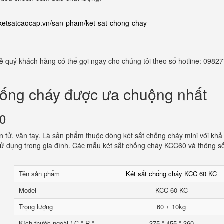
//ketsatcaocap.vn/san-pham/ket-sat-chong-chay
 rẻ quý khách hàng có thể gọi ngay cho chúng tôi theo số hotline: 098
hống cháy được ưa chuộng nhất
60
 tử, vân tay. Là sản phẩm thuộc dòng két sắt chống cháy mini với khả
ử dụng trong gia đình. Các mẫu két sắt chống cháy KCC60 và thông s
Tên sản phẩm
Két sắt chống cháy KCC 60 KC
Model
KCC 60 KC
Trọng lượng
60 ± 10kg
Kích thước ngoài ( C * R *
375 * 455 * 360