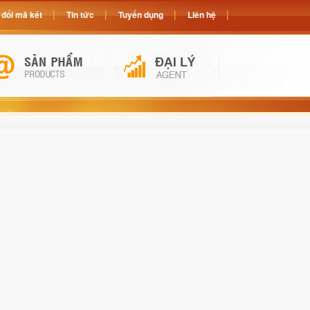
đổi mã két
Tin tức
Tuyển dụng
Liên hệ