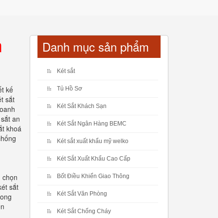
m
Danh mục sản phẩm
Két sắt
ết kế
Tủ Hồ Sơ
t sắt
Két Sắt Khách Sạn
doanh
 sắt an
Két Sắt Ngân Hàng BEMC
ắt khoá
chống
Két sắt xuất khẩu mỹ welko
Két Sắt Xuất Khẩu Cao Cấp
u chọn
Bốt Điều Khiển Giao Thông
ét sắt
Két Sắt Văn Phòng
rong
ện
Két Sắt Chống Cháy