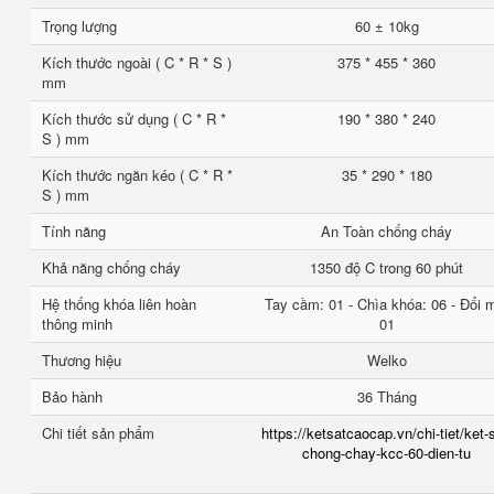
Trọng lượng
60 ± 10kg
Kích thước ngoài ( C * R * S )
375 * 455 * 360
mm
Kích thước sử dụng ( C * R *
190 * 380 * 240
S ) mm
Kích thước ngăn kéo ( C * R *
35 * 290 * 180
S ) mm
Tính năng
An Toàn chống cháy
Khả năng chống cháy
1350 độ C trong 60 phút
Hệ thống khóa liên hoàn
Tay cầm: 01 - Chìa khóa: 06 - Đổi 
thông minh
01
Thương hiệu
Welko
Bảo hành
36 Tháng
Chi tiết sản phẩm
https://ketsatcaocap.vn/chi-tiet/ket-
chong-chay-kcc-60-dien-tu