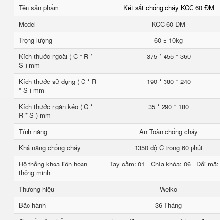
Tên sản phẩm
Két sắt chống cháy KCC 60 ĐM
Model
KCC 60 ĐM
Trọng lượng
60 ± 10kg
Kích thước ngoài ( C * R *
375 * 455 * 360
S ) mm
Kích thước sử dụng ( C * R
190 * 380 * 240
* S ) mm
Kích thước ngăn kéo ( C *
35 * 290 * 180
R * S ) mm
Tính năng
An Toàn chống cháy
Khả năng chống cháy
1350 độ C trong 60 phút
Hệ thống khóa liên hoàn
Tay cầm: 01 - Chìa khóa: 06 - Đổi mã:
thông minh
Thương hiệu
Welko
Bảo hành
36 Tháng