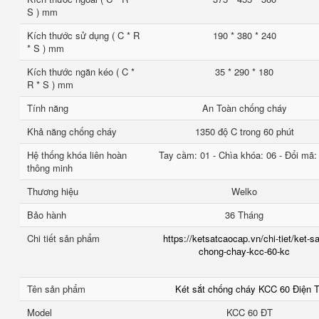
S ) mm
Kích thước sử dụng ( C * R
190 * 380 * 240
* S ) mm
Kích thước ngăn kéo ( C *
35 * 290 * 180
R * S ) mm
Tính năng
An Toàn chống cháy
Khả năng chống cháy
1350 độ C trong 60 phút
Hệ thống khóa liên hoàn
Tay cầm: 01 - Chìa khóa: 06 - Đổi mã:
thông minh
Thương hiệu
Welko
Bảo hành
36 Tháng
Chi tiết sản phẩm
https://ketsatcaocap.vn/chi-tiet/ket-sa
chong-chay-kcc-60-kc
Tên sản phẩm
Két sắt chống cháy KCC 60 Điện 
Model
KCC 60 ĐT