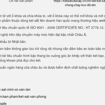
Chi tiết sản phẩm
https://ketsatcaocap.vn/chi-tiet/ket-sa
chong-chay-kcc-60-dm
 tử với ổ khóa và chìa khóa to. với ổ khóa này có thể mở khóa và mở 
sản phẩm thuộc dòng két sắt liên doanh hàn quốc mang thương hiệu we
ạt tiêu chuẩn quốc tế ISO 9001 - 2008 CERTIFICATE NO.: HT 2776.1
g nghệ trên dây chuyền máy móc hiện đại bậc nhất Châu Á,
 khẩu từ Nhật bản.
, đảm bảm không gian lưu trữ rộng rãi nhưng vẫn đảm bảo an toàn bảo 
ết kế tiêu chuẩn hình bậc thang bo vuông góc ăn khớp với thân két bạc.
hống khoan phá đục cho két.
chuẩn ngân hàng của châu âu và được kiểm định chất lượng nghiêm ng
et-sat-mini-vo-van-tan
.vn/san-pham/ket-sat-van-phong
-safe