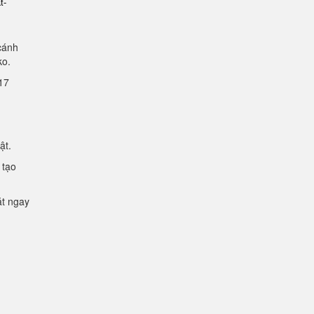
t-
cánh
lko.
2.17
mật.
 tạo
ặt ngay