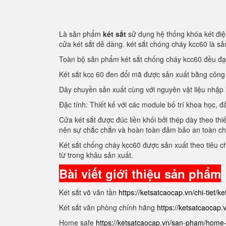
Là sản phẩm
két sắt
sử dụng hệ thống khóa két điện
cửa két sắt dễ dàng. két sắt chóng cháy kcc60 là 
Toàn bộ sản phẩm két sắt chống cháy kcc60 đều đ
Két sắt kcc 60 đen đổi mã được sản xuất bằng côn
Dây chuyền sản xuất cùng với nguyên vật liệu nhập
Đặc tính: Thiết kế với các module bố trí khoa học
Cửa két sắt được đúc liền khối bởi thép dày theo thi
nên sự chắc chắn và hoàn toàn đảm bảo an toàn c
Két sắt chống cháy kcc60 được sản xuất theo tiêu 
từ trong khâu sản xuất.
Bài viết giới thiệu sản phẩm
Két sắt võ văn tần
https://ketsatcaocap.vn/chi-tiet/k
Két sắt văn phòng chính hãng
https://ketsatcaocap
Home safe
https://ketsatcaocap.vn/san-pham/home