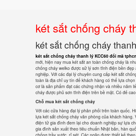
két sắt chống cháy 
két sắt chống cháy than
két sắt chống cháy thanh lý KCC60 đổi mã tphc
mới, hiện nay mua két sắt an toàn chống cháy là nhu
chống cháy welko được sử lý sơn tĩnh điện bền đẹp a
nghiệp. Với các đại lý chuyên cung cấp két sắt chống
toàn là địa chỉ uy tín để khách hàng có thể lựa chọ
cơ là sản phẩm đạt các chứng nhận và nhiều năm liề
cháy được phủ sơn tĩnh điện trên bề mặt. Có đế cao 
Chỗ mua két sắt chống cháy
Với các cửa hàng đại lý phân phối trên toàn quốc. 
lựa két sắt chống cháy văn phòng của khách hàng. V
điện tử gia đình đem lại cho doanh nghiệp sự lựa chọ
gia đình sản xuất theo tiêu chuẩn Nhật bản, hàn quố
chống trầy xước, rỉ sét. Các ngăn được thiết kế the