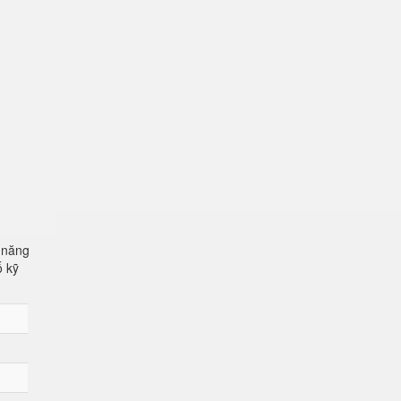
 năng
ố kỹ