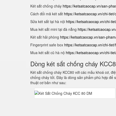
Két sắt chống cháy
https://ketsatcaocap.vn/san-ph
Cách đổi mã két sắt
https://ketsatcaocap.vn/chi-tiet
Sửa két sắt tại hà nội
https://ketsatcaocap.vn/chi-tie
Mua két sắt mini tại đà nẵng
https://ketsatcaocap.vn
Két sắt hải phòng
https://ketsatcaocap.vn/san-pham
Fingerprint safe box
https://ketsatcaocap.vn/chi-tiet/
Mua két sắt cũ hà nộ
https://ketsatcaocap.vn/chi-tie
Dòng két sắt chống cháy KCC
Két sắt chống cháy KCC80 với các mẫu khoá cơ, điện
chống cháy tốt. Đây là dòng sản phẩm phù hợp để s
thuật cơ bản như sau: