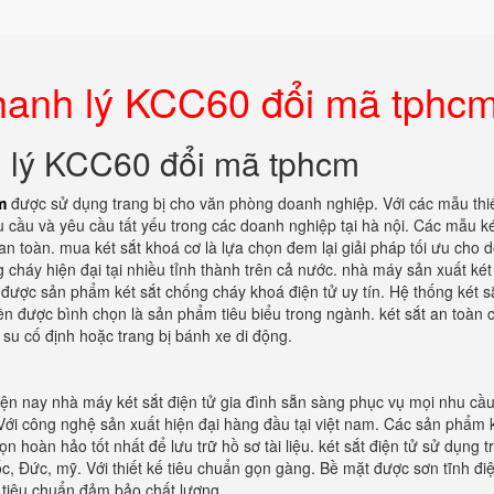
thanh lý KCC60 đổi mã tphc
h lý KCC60 đổi mã tphcm
m
được sử dụng trang bị cho văn phòng doanh nghiệp. Với các mẫu thi
 cầu và yêu cầu tất yếu trong các doanh nghiệp tại hà nội. Các mẫu ké
n toàn. mua két sắt khoá cơ là lựa chọn đem lại giải pháp tối ưu cho 
 cháy hiện đại tại nhiều tỉnh thành trên cả nước. nhà máy sản xuất két
n được sản phẩm két sắt chống cháy khoá điện tử uy tín. Hệ thống két s
n được bình chọn là sản phẩm tiêu biểu trong ngành. két sắt an toàn 
su cố định hoặc trang bị bánh xe di động.
Hiện nay nhà máy két sắt điện tử gia đình sẵn sàng phục vụ mọi nhu cầ
ới công nghệ sản xuất hiện đại hàng đầu tại việt nam. Các sản phẩm k
n hoàn hảo tốt nhất để lưu trữ hồ sơ tài liệu. két sắt điện tử sử dụng t
c, Đức, mỹ. Với thiết kế tiêu chuẩn gọn gàng. Bề mặt được sơn tĩnh đi
o tiêu chuẩn đảm bảo chất lượng.