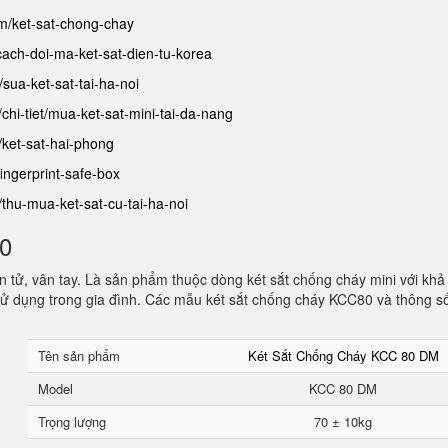
am/ket-sat-chong-chay
/cach-doi-ma-ket-sat-dien-tu-korea
t/sua-ket-sat-tai-ha-noi
/chi-tiet/mua-ket-sat-mini-tai-da-nang
/ket-sat-hai-phong
fingerprint-safe-box
t/thu-mua-ket-sat-cu-tai-ha-noi
80
 tử, vân tay. Là sản phẩm thuộc dòng két sắt chống cháy mini với khả
ử dụng trong gia đình. Các mẫu két sắt chống cháy KCC80 và thông s
Tên sản phẩm
Két Sắt Chống Cháy KCC 80 DM
Model
KCC 80 DM
Trọng lượng
70 ± 10kg