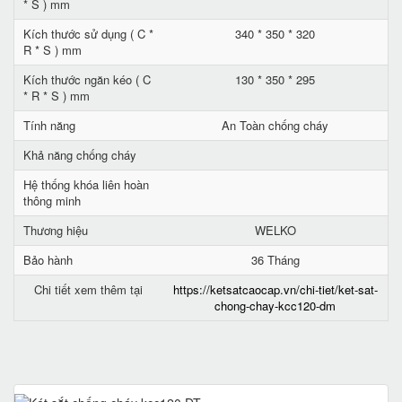
* S ) mm
Kích thước sử dụng ( C *
340 * 350 * 320
R * S ) mm
Kích thước ngăn kéo ( C
130 * 350 * 295
* R * S ) mm
Tính năng
An Toàn chống cháy
Khả năng chống cháy
Hệ thống khóa liên hoàn
thông minh
Thương hiệu
WELKO
Bảo hành
36 Tháng
Chi tiết xem thêm tại
https://ketsatcaocap.vn/chi-tiet/ket-sat-
chong-chay-kcc120-dm