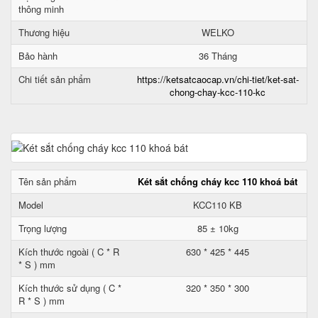
thông minh
Thương hiệu
WELKO
Bảo hành
36 Tháng
Chi tiết sản phẩm
https://ketsatcaocap.vn/chi-tiet/ket-sat-
chong-chay-kcc-110-kc
Tên sản phẩm
Két sắt chống cháy kcc 110 khoá bát
Model
KCC110 KB
Trọng lượng
85 ± 10kg
Kích thước ngoài ( C * R
630 * 425 * 445
* S ) mm
Kích thước sử dụng ( C *
320 * 350 * 300
R * S ) mm