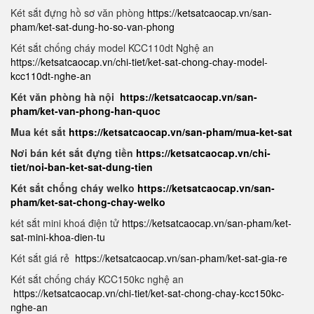
Két sắt đựng hồ sơ văn phòng
https://ketsatcaocap.vn/san-
pham/ket-sat-dung-ho-so-van-phong
Két sắt chống cháy model KCC110dt Nghệ an
https://ketsatcaocap.vn/chi-tiet/ket-sat-chong-chay-model-
kcc110dt-nghe-an
Két văn phòng hà nội
https://ketsatcaocap.vn/san-
pham/ket-van-phong-han-quoc
Mua két sắt
https://ketsatcaocap.vn/san-pham/mua-ket-sat
Nơi bán két sắt đựng tiền
https://ketsatcaocap.vn/chi-
tiet/noi-ban-ket-sat-dung-tien
Két sắt chống cháy welko
https://ketsatcaocap.vn/san-
pham/ket-sat-chong-chay-welko
két sắt mini khoá điện tử
https://ketsatcaocap.vn/san-pham/ket-
sat-mini-khoa-dien-tu
Két sắt giá rẻ
https://ketsatcaocap.vn/san-pham/ket-sat-gia-re
Két sắt chống cháy KCC150kc nghệ an
https://ketsatcaocap.vn/chi-tiet/ket-sat-chong-chay-kcc150kc-
nghe-an