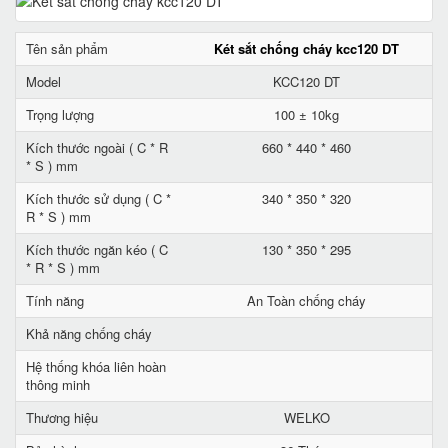
Tên sản phẩm
Két sắt chống cháy kcc120 DT
Model
KCC120 DT
Trọng lượng
100 ± 10kg
Kích thước ngoài ( C * R
660 * 440 * 460
* S ) mm
Kích thước sử dụng ( C *
340 * 350 * 320
R * S ) mm
Kích thước ngăn kéo ( C
130 * 350 * 295
* R * S ) mm
Tính năng
An Toàn chống cháy
Khả năng chống cháy
Hệ thống khóa liên hoàn
thông minh
Thương hiệu
WELKO