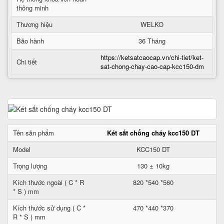
thông minh
Thương hiệu
WELKO
Bảo hành
36 Tháng
https://ketsatcaocap.vn/chi-tiet/ket-
Chi tiết
sat-chong-chay-cao-cap-kcc150-dm
Tên sản phẩm
Két sắt chống cháy kcc150 DT
Model
KCC150 DT
Trọng lượng
130 ± 10kg
Kích thước ngoài ( C * R
820 *540 *560
* S ) mm
Kích thước sử dụng ( C *
470 *440 *370
R * S ) mm