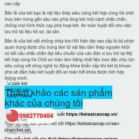
cao cấp
Bản lề của két bạc là vật liệu thép siêu cứng kết hợp cùng 06 chốt
Inox bên trong gắn sâu vào phía lòng két một cách chắc chắn,
chống mọi hình thức cạy phá hoại két. An toàn tuyệt đối cho việc
lưu trữ tài liệu hồ sơ, tài sản.
Bản lề của két sắt chống cháy kcc150 hiện đại cao cấp là bộ phận
quan trọng được chú trọng làm từ vật liệu tấm thép nguyên khối
có kết cấu chắc chắn đạt tiêu chuẩn của các đơn vị lưu trữ tại Mỹ
kết hợp cùng 04 Chốt an toàn làm bằng chất liệu inox đặc chịu lực
siêu cứng với công nghệ tự động khóa khẩn cấp khi két bị khoan
phá sẽ đảm bảo két tuyệt đối an toàn bởi khóa được tích hợp
thông minh.
Tham khảo các sán phẩm
khác của chúng tôi
Giới thiệu Nhà máy sản xuất
https://ketsatcaocap.vn/
0982770404
Toàn bộ các sản phẩm két sắt
https://ketsatcaocap.vn/san-
pham/ket-sat
back
Các mẫu két sắt gia đình
https://ketsatcaocap.vn/san-