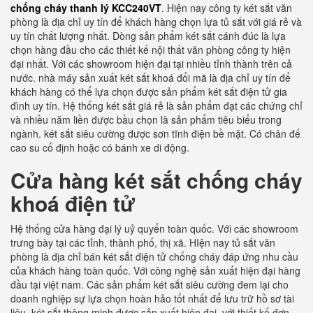
chống cháy thanh lý KCC240VT
. Hiện nay công ty két sắt văn
phòng là địa chỉ uy tín để khách hàng chọn lựa tủ sắt với giá rẻ và
uy tín chất lượng nhất. Dòng sản phẩm két sắt cánh đúc là lựa
chọn hàng đầu cho các thiết kế nội thất văn phòng công ty hiện
đại nhất. Với các showroom hiện đại tại nhiều tỉnh thành trên cả
nước. nhà máy sản xuất két sắt khoá đổi mã là địa chỉ uy tín để
khách hàng có thể lựa chọn được sản phẩm két sắt điện tử gia
đình uy tín. Hệ thống két sắt giá rẻ là sản phẩm đạt các chứng chỉ
và nhiều năm liền được bầu chọn là sản phẩm tiêu biểu trong
ngành. két sắt siêu cường được sơn tĩnh điện bề mặt. Có chân đế
cao su cố định hoặc có bánh xe di động.
Cửa hàng két sắt chống cháy
khoá điện tử
Hệ thống cửa hàng đại lý uỷ quyển toàn quốc. Với các showroom
trưng bày tại các tỉnh, thành phố, thị xã. HIện nay tủ sắt văn
phòng là địa chỉ bán két sắt điện tử chống cháy đáp ứng nhu cầu
của khách hàng toàn quốc. Với công nghệ sản xuất hiện đại hàng
đầu tại việt nam. Các sản phẩm két sắt siêu cường đem lại cho
doanh nghiệp sự lựa chọn hoàn hảo tốt nhất để lưu trữ hồ sơ tài
liệu. két sắt thông minh được sản xuất hiện đại, với thiết kế đơn