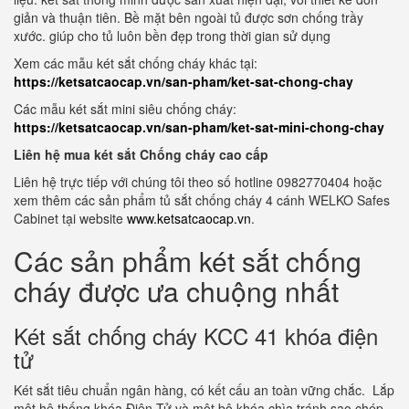
giản và thuận tiên. Bề mặt bên ngoài tủ được sơn chống trầy
xước. giúp cho tủ luôn bền đẹp trong thời gian sử dụng
Xem các mẫu két sắt chống cháy khác tại:
https://ketsatcaocap.vn/san-pham/ket-sat-chong-chay
Các mẫu két sắt mini siêu chống cháy:
https://ketsatcaocap.vn/san-pham/ket-sat-mini-chong-chay
Liên hệ mua két sắt Chống cháy cao cấp
Liên hệ trực tiếp với chúng tôi theo số hotline 0982770404 hoặc
xem thêm các sản phẩm tủ sắt chống cháy 4 cánh WELKO Safes
Cabinet tại website
www.ketsatcaocap.vn
.
Các sản phẩm két sắt chống
cháy được ưa chuộng nhất
Két sắt chống cháy KCC 41 khóa điện
tử
Két sắt tiêu chuẩn ngân hàng, có kết cấu an toàn vững chắc. Lắp
một hệ thống khóa Điện Tử và một bộ khóa chìa tránh sao chép,