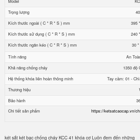
Model
KC
Trọng lượng
40
Kích thước ngoài ( C * R * S ) mm
395 
Kích thước sử dụng ( C * R * S ) mm
240 
Kích thước ngăn kéo ( C * R * S ) mm
30 *
Tính năng
An Toà
Khả năng chống cháy
1350 độ C
Hệ thống khóa liên hoàn thông minh
Tay cầm: 01 - Chì
Thương hiệu
Bảo hành
3
Chi tiết sản phẩm
https://ketsatcaocap.vn/ch
két sắt két bạc chống cháy KCC 41 khóa cơ Luôn đem đến những