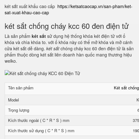
két sắt xuất khẩu cao cấp
https://ketsatcaocap.vn/san-pham/ket-
sat-xuat-khau-cao-cap
két sắt chống cháy kcc 60 đen điện tử
Là sản phẩm
két sắt
sử dụng hệ thống khóa két điện tử với ổ
khóa và chìa khóa to. với ổ khóa này có thể mở khóa và mở cánh
cửa két sắt dễ dàng.
két sắt
chóng cháy kcc 60 đen điện tử là sản
phẩm thuộc dòng két sắt liên doanh hàn quốc mang thương hiệu
welko.
Tên sản phẩm
Két sắt chốn
Model
K
Trọng lượng
Kích thước ngoài ( C * R * S ) mm
375
Kích thước sử dụng ( C * R * S ) mm
190