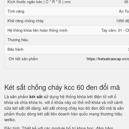
Kích thước ngăn kéo ( C * R * S ) mm
35
Tính năng
An To
Khả năng chống cháy
1350 độ
Hệ thống khóa liên hoàn thông minh
Tay cầm: 01 - Ch
Thương hiệu
Bảo hành
Chi tiết sản phẩm
https://ketsatcaocap.vn/c
Két sắt chống cháy kcc 60 đen đổi mã
Là sản phẩm
két sắt
sử dụng hệ thống khóa két điện tử với ổ
khóa và chìa khóa to. với ổ khóa này có thể mở khóa và mở cánh
cửa két sắt dễ dàng. két sắt chóng cháy kcc 60 đen đổi mã là sản
phẩm thuộc dòng két sắt liên doanh hàn quốc mang thương hiệu
welko.
Đặc tính: Thiết kế với các module bố trí khoa học, đảm bảm