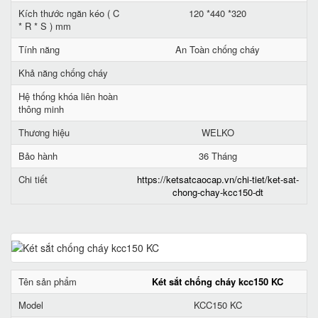
Kích thước ngăn kéo ( C
120 *440 *320
* R * S ) mm
Tính năng
An Toàn chống cháy
Khả năng chống cháy
Hệ thống khóa liên hoàn
thông minh
Thương hiệu
WELKO
Bảo hành
36 Tháng
Chi tiết
https://ketsatcaocap.vn/chi-tiet/ket-sat-
chong-chay-kcc150-dt
Tên sản phẩm
Két sắt chống cháy kcc150 KC
Model
KCC150 KC