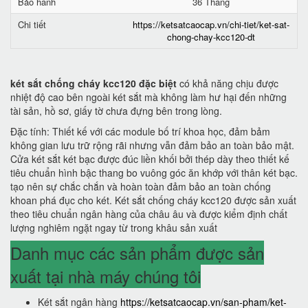
Bảo hành
36 Tháng
Chi tiết
https://ketsatcaocap.vn/chi-tiet/ket-sat-
chong-chay-kcc120-dt
két sắt chống cháy kcc120 đặc biệt
có khả năng chịu được
nhiệt độ cao bên ngoài két sắt mà không làm hư hại đến những
tài sản, hồ sơ, giấy tờ chưa đựng bên trong lòng.
Đặc tính: Thiết kế với các module bố trí khoa học, đảm bảm
không gian lưu trữ rộng rãi nhưng vẫn đảm bảo an toàn bảo mật.
Cửa két sắt két bạc được đúc liền khối bởi thép dày theo thiết kế
tiêu chuẩn hình bậc thang bo vuông góc ăn khớp với thân két bạc.
tạo nên sự chắc chắn và hoàn toàn đảm bảo an toàn chống
khoan phá đục cho két. Két sắt chống cháy kcc120 được sản xuất
theo tiêu chuẩn ngân hàng của châu âu và được kiểm định chất
lượng nghiêm ngặt ngay từ trong khâu sản xuất
Danh mục các sản phẩm được sản
xuất tại nhà máy chúng tôi
Két sắt ngân hàng
https://ketsatcaocap.vn/san-pham/ket-