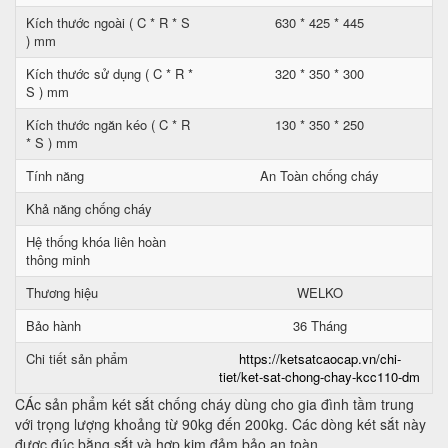
Kích thước ngoài ( C * R * S
630 * 425 * 445
) mm
Kích thước sử dụng ( C * R *
320 * 350 * 300
S ) mm
Kích thước ngăn kéo ( C * R
130 * 350 * 250
* S ) mm
Tính năng
An Toàn chống cháy
Khả năng chống cháy
Hệ thống khóa liên hoàn
thông minh
Thương hiệu
WELKO
Bảo hành
36 Tháng
Chi tiết sản phẩm
https://ketsatcaocap.vn/chi-
tiet/ket-sat-chong-chay-kcc110-dm
CÁc sản phẩm két sắt chống cháy dùng cho gia đình tầm trung
với trọng lượng khoảng từ 90kg đến 200kg. Các dòng két sắt này
được đúc bằng sắt và hợp kim đảm bảo an toàn.