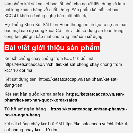
sản phẩm két sắt và két bạc tốt nhất cho người tiêu dùng và làm
hài lòng khách hàng về chất lượng. Sản phẩm két sắt két bạc
KCC 41 khóa cơ công nghệ bảo mật hiện đại.
Hệ Thống Khoá Két Sắt Liên Hoàn thoogn minh tạo ra sự an toàn
bảo mật cao độ cùng khoá Cơ tinh vi, dễ sử dụng an toàn trong
công tác giữ gìn bảo mật cho từng như cầu sử dụng.
Bài viết giới thiệu sản phẩm
Két sắt chống cháy chống trộm KCC110 đổi mã
https://ketsatcaocap.vn/chi-tiet/ket-sat-chong-chay-chong-trom-
kcc110-doi-ma
Két sắt đựng tiền
https://ketsatcaocap.vn/san-pham/ket-sat-
dung-tien
Két sắt hàn quốc korea safes
https://ketsatcaocap.vn/san-
pham/ket-sat-han-quoc-korea-safes
Tủ hồ sơ ngân hàng
https://ketsatcaocap.vn/san-pham/tu-
ho-so-ngan-hang
két sắt chống cháy kcc110 ĐM
https://ketsatcaocap.vn/chi-tiet/ket-
sat-chong-chay-kcc-110-dm