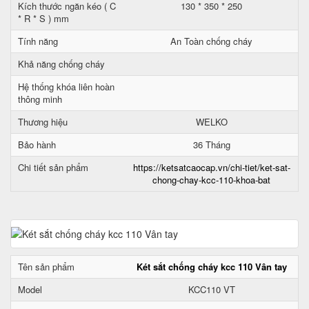
Kích thước ngăn kéo ( C
130 * 350 * 250
* R * S ) mm
Tính năng
An Toàn chống cháy
Khả năng chống cháy
Hệ thống khóa liên hoàn
thông minh
Thương hiệu
WELKO
Bảo hành
36 Tháng
Chi tiết sản phẩm
https://ketsatcaocap.vn/chi-tiet/ket-sat-
chong-chay-kcc-110-khoa-bat
Tên sản phẩm
Két sắt chống cháy kcc 110 Vân tay
Model
KCC110 VT