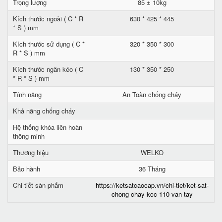
Trọng lượng
85 ± 10kg
Kích thước ngoài ( C * R
630 * 425 * 445
* S ) mm
Kích thước sử dụng ( C *
320 * 350 * 300
R * S ) mm
Kích thước ngăn kéo ( C
130 * 350 * 250
* R * S ) mm
Tính năng
An Toàn chống cháy
Khả năng chống cháy
Hệ thống khóa liên hoàn
thông minh
Thương hiệu
WELKO
Bảo hành
36 Tháng
Chi tiết sản phẩm
https://ketsatcaocap.vn/chi-tiet/ket-sat-
chong-chay-kcc-110-van-tay