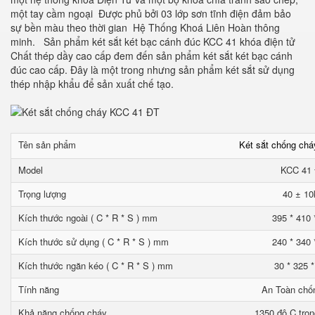
một tay cầm ngoại Được phủ bởi 03 lớp sơn tĩnh điện đảm bảo
sự bền màu theo thời gian Hệ Thống Khoá Liên Hoàn thông
minh. Sản phẩm két sắt két bạc cánh đúc KCC 41 khóa điện tử
Chất thép dầy cao cấp đem đến sản phẩm két sắt két bạc cánh
đúc cao cấp. Đây là một trong nhưng sản phẩm két sắt sử dụng
thép nhập khẩu để sản xuất chế tạo.
Tên sản phẩm
Két sắt chống ch
Model
KCC 41
Trọng lượng
40 ± 10
Kích thước ngoài ( C * R * S ) mm
395 * 410 
Kích thước sử dụng ( C * R * S ) mm
240 * 340 
Kích thước ngăn kéo ( C * R * S ) mm
30 * 325 
Tính năng
An Toàn chố
Khả năng chống cháy
1350 độ C tron