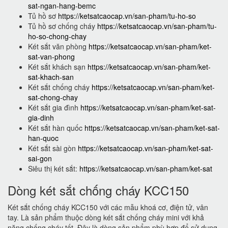
sat-ngan-hang-bemc
Tủ hồ sơ
https://ketsatcaocap.vn/san-pham/tu-ho-so
Tủ hồ sơ chống cháy
https://ketsatcaocap.vn/san-pham/tu-
ho-so-chong-chay
Két sắt văn phòng
https://ketsatcaocap.vn/san-pham/ket-
sat-van-phong
Két sắt khách sạn
https://ketsatcaocap.vn/san-pham/ket-
sat-khach-san
Két sắt chống cháy
https://ketsatcaocap.vn/san-pham/ket-
sat-chong-chay
Két sắt gia đình
https://ketsatcaocap.vn/san-pham/ket-sat-
gia-dinh
Két sắt hàn quốc
https://ketsatcaocap.vn/san-pham/ket-sat-
han-quoc
Két sắt sài gòn
https://ketsatcaocap.vn/san-pham/ket-sat-
sai-gon
Siêu thị két sắt:
https://ketsatcaocap.vn/san-pham/ket-sat
Dòng két sắt chống cháy KCC150
Két sắt chống cháy KCC150 với các mẫu khoá cơ, điện tử, vân
tay. Là sản phẩm thuộc dòng két sắt chống cháy mini với khả
năng chống cháy tốt. Đây là dòng sản phẩm phù hợp để sử dụng