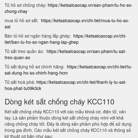
Tủ hồ sơ chống cháy:
https://ketsatcaocap.vn/san-pham/tu-ho-so-
chong-chay
mua tủ hồ sơ sắt:
https://ketsatcaocap.vn/chi-tiet/mua-tu-ho-so-
sat
Bán tủ hồ sơ ngân hàng lắp ghép:
https://ketsatcaocap.vn/chi-
tiet/ban-tu-ho-so-ngan-hang-lap-ghep
Tủ sắt treo quần áo:
https://ketsatcaocap.vn/san-pham/tu-sat-
treo-quan-ao
Tủ sắt đựng hồ sơ chính hãng:
https://ketsatcaocap.vn/chi-tiet/tu-
sat-dung-ho-so-chinh-hang-hcm
Tủ sắt hoà phá:
https://ketsatcaocap.vn/chi-tiet/thanh-ly-tu-sat-
hoa-phat-tu09k3ck
Dòng két sắt chống cháy KCC110
Két sắt chống cháy KCC110 với các mẫu khoá cơ, điện tử, vân
tay. Là sản phẩm thuộc dòng két sắt chống cháy mini với khả
năng chống cháy tốt. Đây là dòng sản phẩm phù hợp để sử dụng
trong gia đình. Các mẫu két sắt chống cháy KCC110 và thông số
kỹ thuật cơ bản như sau: