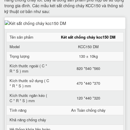
trong gia đình. Các mẫu két sắt chống cháy KCC150 và thông số
kỹ thuật cơ bản như sau:
Tên sản phẩm
Két sắt chống cháy kcc150 DM
Model
KCC150 DM
Trọng lượng
130 ± 10kg
Kích thước ngoài ( C *
820 *540 *560
R * S ) mm
Kích thước sử dụng ( C
470 *440 *370
* R * S ) mm
Kích thước ngăn kéo (
120 *440 *320
C * R * S ) mm
Tính năng
An Toàn chống cháy
Khả năng chống cháy
Hệ thống khóa liên hoàn