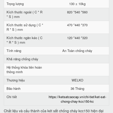
Trọng lượng
130 ± 10kg
Kích thước ngoài ( C * R
820 *540 *560
* S ) mm
Kích thước sử dụng ( C *
470 *440 *370
R * S ) mm
Kích thước ngăn kéo ( C
120 *440 *320
* R * S ) mm
Tính năng
An Toàn chống cháy
Khả năng chống cháy
Hệ thống khóa liên hoàn
thông minh
Thương hiệu
WELKO
Bảo hành
36 Tháng
Chi tiết
https://ketsatcaocap.vn/chi-tiet/ket-sat-
chong-chay-kcc150-kc
Chất liệu và cấu thành của két sắt chống cháy kcc150 hiện đại