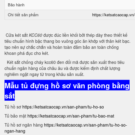
Bảo hành
Chi tiết sản phẩm
https://ketsatcaocap.vn/
Cửa két sắt
KCC60
được đúc liền khối bởi thép dày theo thiết kế
tiêu chuẩn hình bậc thang bo vuông góc ăn khớp với thân két bạc.
tạo nên sự chắc chắn và hoàn toàn đảm bảo an toàn chống
khoan phá đục cho két.
Két sắt chống cháy kcc60 đen đổi mã được sản xuất theo tiêu
chuẩn ngân hàng của châu âu và được kiểm định chất lượng
nghiêm ngặt ngay từ trong khâu sản xuất.
Mẫu tủ đựng hồ sơ văn phòng bằng
sắt
Tủ hồ sơ
https://ketsatcaocap.vn/san-pham/tu-ho-so
Tủ bảo mật
https://ketsatcaocap.vn/san-pham/tu-bao-mat
Tủ hồ sơ ngân hàng
https://ketsatcaocap.vn/san-pham/tu-ho-so-
ngan-hang