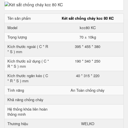
Tên sản phẩm
Két sắt chống cháy kcc 80 KC
Model
kcc80 KC
Trọng lượng
70 ± 10kg
Kích thước ngoài ( C * R
395 * 455 * 380
* S ) mm
Kích thước sử dụng ( C *
190 * 340 * 250
R * S ) mm
Kích thước ngăn kéo ( C
40 * 315 * 220
* R * S ) mm
Tính năng
An Toàn chống cháy
Khả năng chống cháy
Hệ thống khóa liên hoàn
thông minh
Thương hiệu
WELKO