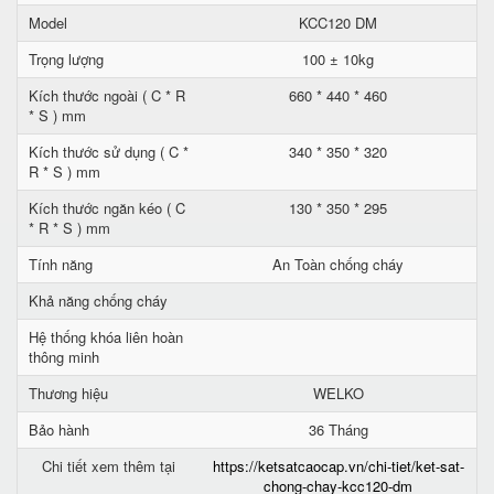
Model
KCC120 DM
Trọng lượng
100 ± 10kg
Kích thước ngoài ( C * R
660 * 440 * 460
* S ) mm
Kích thước sử dụng ( C *
340 * 350 * 320
R * S ) mm
Kích thước ngăn kéo ( C
130 * 350 * 295
* R * S ) mm
Tính năng
An Toàn chống cháy
Khả năng chống cháy
Hệ thống khóa liên hoàn
thông minh
Thương hiệu
WELKO
Bảo hành
36 Tháng
Chi tiết xem thêm tại
https://ketsatcaocap.vn/chi-tiet/ket-sat-
chong-chay-kcc120-dm