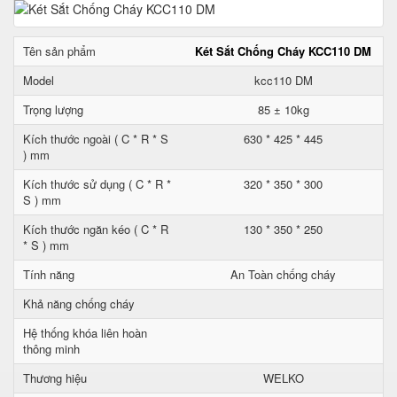
Tên sản phẩm
Két Sắt Chống Cháy KCC110 DM
Model
kcc110 DM
Trọng lượng
85 ± 10kg
Kích thước ngoài ( C * R * S
630 * 425 * 445
) mm
Kích thước sử dụng ( C * R *
320 * 350 * 300
S ) mm
Kích thước ngăn kéo ( C * R
130 * 350 * 250
* S ) mm
Tính năng
An Toàn chống cháy
Khả năng chống cháy
Hệ thống khóa liên hoàn
thông minh
Thương hiệu
WELKO