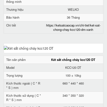
thông minh
Thương hiệu
WELKO
Bảo hành
36 Tháng
Chi tiết
https://ketsatcaocap.vn/chi-tiet/ket-sat-
chong-chay-kcc120-dm-xanh
Tên sản phẩm
Két sắt chống cháy kcc120 DT
Model
KCC120 DT
Trọng lượng
100 ± 10kg
Kích thước ngoài ( C * R
660 * 440 * 460
* S ) mm
Kích thước sử dụng ( C *
340 * 350 * 320
R * S ) mm