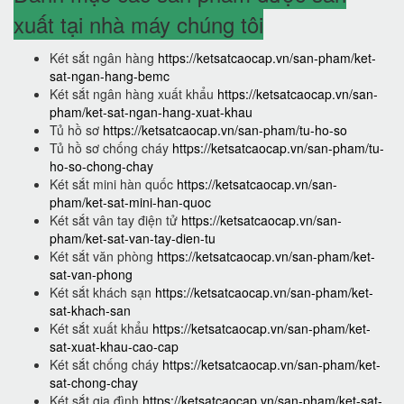
xuất tại nhà máy chúng tôi
Két sắt ngân hàng
https://ketsatcaocap.vn/san-pham/ket-
sat-ngan-hang-bemc
Két sắt ngân hàng xuất khẩu
https://ketsatcaocap.vn/san-
pham/ket-sat-ngan-hang-xuat-khau
Tủ hồ sơ
https://ketsatcaocap.vn/san-pham/tu-ho-so
Tủ hồ sơ chống cháy
https://ketsatcaocap.vn/san-pham/tu-
ho-so-chong-chay
Két sắt mini hàn quốc
https://ketsatcaocap.vn/san-
pham/ket-sat-mini-han-quoc
Két sắt vân tay điện tử
https://ketsatcaocap.vn/san-
pham/ket-sat-van-tay-dien-tu
Két sắt văn phòng
https://ketsatcaocap.vn/san-pham/ket-
sat-van-phong
Két sắt khách sạn
https://ketsatcaocap.vn/san-pham/ket-
sat-khach-san
Két sắt xuất khẩu
https://ketsatcaocap.vn/san-pham/ket-
sat-xuat-khau-cao-cap
Két sắt chống cháy
https://ketsatcaocap.vn/san-pham/ket-
sat-chong-chay
Két sắt gia đình
https://ketsatcaocap.vn/san-pham/ket-sat-