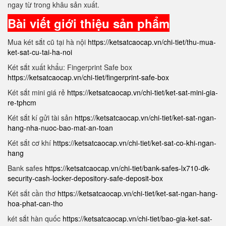
ngay từ trong khâu sản xuất.
Bài viết giới thiệu sản phẩm
Mua két sắt cũ tại hà nội
https://ketsatcaocap.vn/chi-tiet/thu-mua-
ket-sat-cu-tai-ha-noi
Két sắt xuất khẩu: Fingerprint Safe box
https://ketsatcaocap.vn/chi-tiet/fingerprint-safe-box
Két sắt mini giá rẻ
https://ketsatcaocap.vn/chi-tiet/ket-sat-mini-gia-
re-tphcm
Két sắt kí gửi tài sản
https://ketsatcaocap.vn/chi-tiet/ket-sat-ngan-
hang-nha-nuoc-bao-mat-an-toan
Két sắt cơ khí
https://ketsatcaocap.vn/chi-tiet/ket-sat-co-khi-ngan-
hang
Bank safes
https://ketsatcaocap.vn/chi-tiet/bank-safes-lx710-dk-
security-cash-locker-depository-safe-deposit-box
Két sắt cần thơ
https://ketsatcaocap.vn/chi-tiet/ket-sat-ngan-hang-
hoa-phat-can-tho
két sắt hàn quốc
https://ketsatcaocap.vn/chi-tiet/bao-gia-ket-sat-