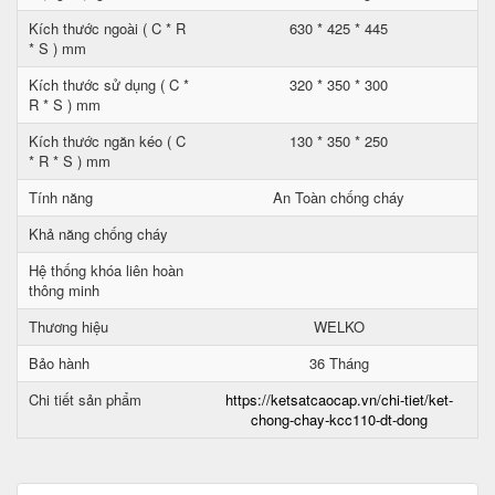
Kích thước ngoài ( C * R
630 * 425 * 445
* S ) mm
Kích thước sử dụng ( C *
320 * 350 * 300
R * S ) mm
Kích thước ngăn kéo ( C
130 * 350 * 250
* R * S ) mm
Tính năng
An Toàn chống cháy
Khả năng chống cháy
Hệ thống khóa liên hoàn
thông minh
Thương hiệu
WELKO
Bảo hành
36 Tháng
Chi tiết sản phẩm
https://ketsatcaocap.vn/chi-tiet/ket-
chong-chay-kcc110-dt-dong