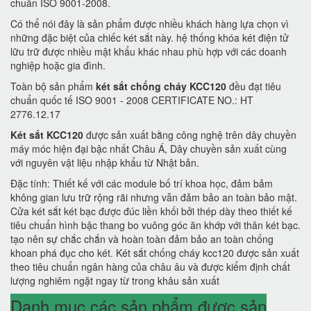
chuẩn ISO 9001-2008.
Có thể nói đây là sản phẩm được nhiều khách hàng lựa chọn vì
những đặc biệt của chiếc két sắt này. hệ thống khóa két điện tử
lữu trữ được nhiều mật khẩu khác nhau phù hợp với các doanh
nghiệp hoặc gia đình.
Toàn bộ sản phẩm
két sắt chống cháy KCC120
đều đạt tiêu
chuẩn quốc tế ISO 9001 - 2008 CERTIFICATE NO.: HT
2776.12.17
Két sắt KCC120
được sản xuất bằng công nghệ trên dây chuyền
máy móc hiện đại bậc nhất Châu Á, Dây chuyền sản xuất cùng
với nguyên vật liệu nhập khẩu từ Nhật bản.
Đặc tính: Thiết kế với các module bố trí khoa học, đảm bảm
không gian lưu trữ rộng rãi nhưng vẫn đảm bảo an toàn bảo mật.
Cửa két sắt két bạc được đúc liền khối bởi thép dày theo thiết kế
tiêu chuẩn hình bậc thang bo vuông góc ăn khớp với thân két bạc.
tạo nên sự chắc chắn và hoàn toàn đảm bảo an toàn chống
khoan phá đục cho két. Két sắt chống cháy kcc120 được sản xuất
theo tiêu chuẩn ngân hàng của châu âu và được kiểm định chất
lượng nghiêm ngặt ngay từ trong khâu sản xuất
Danh mục các sản phẩm được sản