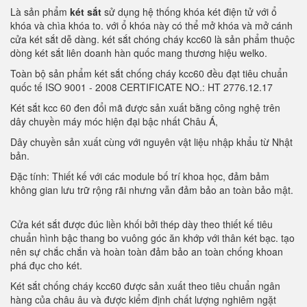
Là sản phẩm
két sắt
sử dụng hệ thống khóa két điện tử với ổ
khóa và chìa khóa to. với ổ khóa này có thể mở khóa và mở cánh
cửa két sắt dễ dàng. két sắt chóng cháy kcc60 là sản phẩm thuộc
dòng két sắt liên doanh hàn quốc mang thương hiệu welko.
Toàn bộ sản phẩm két sắt chống cháy kcc60 đều đạt tiêu chuẩn
quốc tế ISO 9001 - 2008 CERTIFICATE NO.: HT 2776.12.17
Két sắt kcc 60 đen đổi mã được sản xuất bằng công nghệ trên
dây chuyền máy móc hiện đại bậc nhất Châu Á,
Dây chuyền sản xuất cùng với nguyên vật liệu nhập khẩu từ Nhật
bản.
Đặc tính: Thiết kế với các module bố trí khoa học, đảm bảm
không gian lưu trữ rộng rãi nhưng vẫn đảm bảo an toàn bảo mật.
Cửa két sắt được đúc liền khối bởi thép dày theo thiết kế tiêu
chuẩn hình bậc thang bo vuông góc ăn khớp với thân két bạc. tạo
nên sự chắc chắn và hoàn toàn đảm bảo an toàn chống khoan
phá đục cho két.
Két sắt chống cháy kcc60 được sản xuất theo tiêu chuẩn ngân
hàng của châu âu và được kiểm định chất lượng nghiêm ngặt