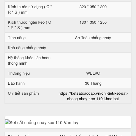
Kích thước sử dụng ( C *
320 * 350 * 300
R * S ) mm
Kích thước ngăn kéo ( C
130 * 350 * 250
* R * S ) mm
Tính năng
An Toàn chống cháy
Khả năng chống cháy
Hệ thống khóa liên hoàn
thông minh
Thương hiệu
WELKO
Bảo hành
36 Tháng
Chi tiết sản phẩm
https://ketsatcaocap.vn/chi-tiet/ket-sat-
chong-chay-kcc-110-khoa-bat