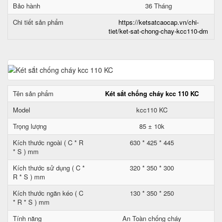
Bảo hành
36 Tháng
Chi tiết sản phẩm
https://ketsatcaocap.vn/chi-
tiet/ket-sat-chong-chay-kcc110-dm
Tên sản phẩm
Két sắt chống cháy kcc 110 KC
Model
kcc110 KC
Trọng lượng
85 ± 10k
Kích thước ngoài ( C * R
630 * 425 * 445
* S ) mm
Kích thước sử dụng ( C *
320 * 350 * 300
R * S ) mm
Kích thước ngăn kéo ( C
130 * 350 * 250
* R * S ) mm
Tính năng
An Toàn chống cháy