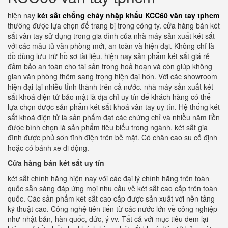
hiện nay
két sắt chống cháy nhập khẩu KCC60 vân tay tphcm
thường được lựa chọn để trang bị trong công ty. cửa hàng bán két
sắt vân tay sử dụng trong gia đình của nhà máy sản xuất két sắt
với các mẫu tủ văn phòng mới, an toàn và hiện đại. Không chỉ là
đồ dùng lưu trữ hồ sơ tài liệu. hiện nay sản phẩm két sắt giá rẻ
đảm bảo an toàn cho tài sản trong hoả hoạn và còn giúp không
gian văn phòng thêm sang trọng hiện đại hơn. Với các showroom
hiện đại tại nhiều tỉnh thành trên cả nước. nhà máy sản xuất két
sắt khoá điện tử bảo mật là địa chỉ uy tín để khách hàng có thể
lựa chọn được sản phẩm két sắt khoá vân tay uy tín. Hệ thống két
sắt khoá điện tử là sản phẩm đạt các chứng chỉ và nhiều năm liền
được bình chọn là sản phẩm tiêu biểu trong ngành. két sắt gia
đình được phủ sơn tĩnh điện trên bề mặt. Có chân cao su cố định
hoặc có bánh xe di động.
Cửa hàng bán két sắt uy tín
két sắt chính hãng hiện nay với các đại lý chính hãng trên toàn
quốc sẵn sàng đáp ứng mọi nhu cầu về két sắt cao cấp trên toàn
quốc. Các sản phẩm két sắt cao cấp được sản xuất với nền tảng
kỹ thuật cao. Công nghệ tiên tiến từ các nước lớn về công nghiệp
như nhật bản, hàn quốc, đức, ý vv. Tất cả với mục tiêu đem lại