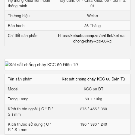
Hệ thống khóa liên hoàn
Tay cầm: 01 - Chìa khóa: 06 - Đổi mã:
thông minh
01
Thương hiệu
Welko
Bảo hành
36 Tháng
Chi tiết sản phẩm
https://ketsatcaocap.vn/chi-tiet/ket-sat-
chong-chay-kcc-60-kc
Tên sản phẩm
Két sắt chống cháy KCC 60 Điện Tử
Model
KCC 60 ĐT
Trọng lượng
60 ± 10kg
Kích thước ngoài ( C * R *
375 * 455 * 360
S ) mm
Kích thước sử dụng ( C *
190 * 380 * 240
R * S ) mm