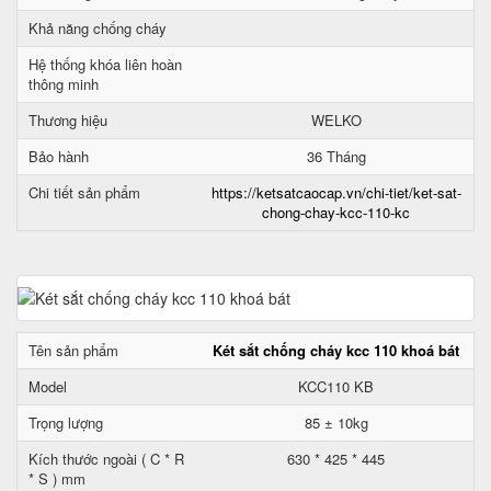
Khả năng chống cháy
Hệ thống khóa liên hoàn
thông minh
Thương hiệu
WELKO
Bảo hành
36 Tháng
Chi tiết sản phẩm
https://ketsatcaocap.vn/chi-tiet/ket-sat-
chong-chay-kcc-110-kc
Tên sản phẩm
Két sắt chống cháy kcc 110 khoá bát
Model
KCC110 KB
Trọng lượng
85 ± 10kg
Kích thước ngoài ( C * R
630 * 425 * 445
* S ) mm