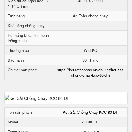
Kích thước ngăn kéo ( C
40 * 315 * 220
* R * S ) mm
Tính năng
An Toàn chống cháy
Khả năng chống cháy
Hệ thống khóa liên hoàn
thông minh
Thương hiệu
WELKO
Bảo hành
36 Tháng
Chi tiết sản phẩm
https://ketsatcaocap.vn/chi-tiet/ket-sat-
chong-chay-kcc-80-dm
Tên sản phẩm
Két Sắt Chống Cháy KCC 80 DT
Model
kCC80 DT
Trọng lượng
70 ± 10kg