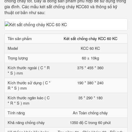
chống cháy tốt. Đây là dòng sản phẩm phù hợp để sử dụng trong
gia đình. Các mẫu két sắt chống cháy KCC60 và thông số kỹ
thuật cơ bản như sau:
Tên sản phẩm
Két sắt chống cháy KCC 60 KC
Model
KCC 60 KC
Trọng lượng
60 ± 10kg
Kích thước ngoài ( C * R
375 * 455 * 360
* S ) mm
Kích thước sử dụng ( C *
190 * 380 * 240
R * S ) mm
Kích thước ngăn kéo ( C
35 * 290 * 180
* R * S ) mm
Tính năng
An Toàn chống cháy
Khả năng chống cháy
1350 độ C trong 60 phút