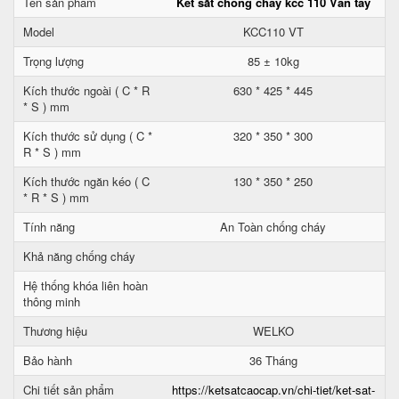
Tên sản phẩm
Két sắt chống cháy kcc 110 Vân tay
Model
KCC110 VT
Trọng lượng
85 ± 10kg
Kích thước ngoài ( C * R
630 * 425 * 445
* S ) mm
Kích thước sử dụng ( C *
320 * 350 * 300
R * S ) mm
Kích thước ngăn kéo ( C
130 * 350 * 250
* R * S ) mm
Tính năng
An Toàn chống cháy
Khả năng chống cháy
Hệ thống khóa liên hoàn
thông minh
Thương hiệu
WELKO
Bảo hành
36 Tháng
Chi tiết sản phẩm
https://ketsatcaocap.vn/chi-tiet/ket-sat-