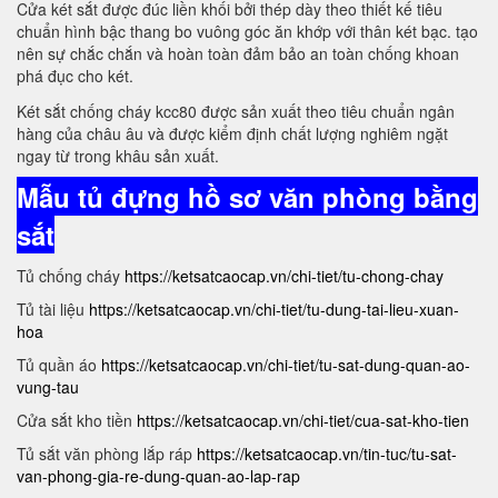
Cửa két sắt được đúc liền khối bởi thép dày theo thiết kế tiêu
chuẩn hình bậc thang bo vuông góc ăn khớp với thân két bạc. tạo
nên sự chắc chắn và hoàn toàn đảm bảo an toàn chống khoan
phá đục cho két.
Két sắt chống cháy kcc80 được sản xuất theo tiêu chuẩn ngân
hàng của châu âu và được kiểm định chất lượng nghiêm ngặt
ngay từ trong khâu sản xuất.
Mẫu tủ đựng hồ sơ văn phòng bằng
sắt
Tủ chống cháy
https://ketsatcaocap.vn/chi-tiet/tu-chong-chay
Tủ tài liệu
https://ketsatcaocap.vn/chi-tiet/tu-dung-tai-lieu-xuan-
hoa
Tủ quần áo
https://ketsatcaocap.vn/chi-tiet/tu-sat-dung-quan-ao-
vung-tau
Cửa sắt kho tiền
https://ketsatcaocap.vn/chi-tiet/cua-sat-kho-tien
Tủ sắt văn phòng lắp ráp
https://ketsatcaocap.vn/tin-tuc/tu-sat-
van-phong-gia-re-dung-quan-ao-lap-rap