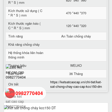
820 *540 *560
R * S ) mm
Kích thước sử dụng ( C
470 *440 *370
* R * S ) mm
Kích thước ngăn kéo (
120 *440 *320
C * R * S ) mm
Tính năng
An Toàn chống cháy
Khả năng chống cháy
Hệ thống khóa liên hoàn
thông minh
Thương hiệu
WELKO
Bảo hành
36 Tháng
https://ketsatcaocap.vn/chi-tiet/ket-
Chi tiết
sat-chong-chay-cao-cap-kcc150-dm
0982770404
back