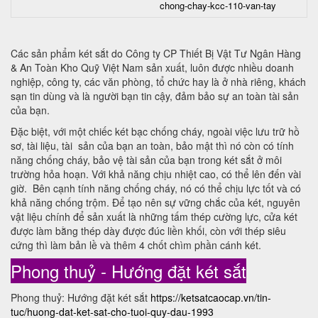
chong-chay-kcc-110-van-tay
Các sản phẩm két sắt do Công ty CP Thiết Bị Vật Tư Ngân Hàng
& An Toàn Kho Quỹ Việt Nam sản xuất, luôn được nhiều doanh
nghiệp, công ty, các văn phòng, tổ chức hay là ở nhà riêng, khách
sạn tin dùng và là người bạn tin cậy, đảm bảo sự an toàn tài sản
của bạn.
Đặc biệt, với một chiếc két bạc chống cháy, ngoài việc lưu trữ hồ
sơ, tài liệu, tài sản của bạn an toàn, bảo mật thì nó còn có tính
năng chống cháy, bảo vệ tài sản của bạn trong két sắt ở môi
trường hỏa hoạn. Với khả năng chịu nhiệt cao, có thể lên đến vài
giờ. Bên cạnh tính năng chống cháy, nó có thể chịu lực tốt và có
khả năng chống trộm. Để tạo nên sự vững chắc của két, nguyên
vật liệu chính để sản xuất là những tấm thép cường lực, cửa két
được làm bằng thép dày được đúc liền khối, còn với thép siêu
cứng thì làm bản lề và thêm 4 chốt chìm phần cánh két.
Phong thuỷ - Hướng đặt két sắt
Phong thuỷ: Hướng đặt két sắt
https://ketsatcaocap.vn/tin-
tuc/huong-dat-ket-sat-cho-tuoi-quy-dau-1993