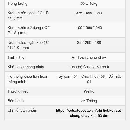
Trọng lượng
60 ± 10kg
Kích thước ngoài ( C * R
375 * 455 * 360
* S ) mm
Kích thước sử dụng ( C *
190 * 380 * 240
R * S ) mm
Kích thước ngăn kéo ( C
35 * 290 * 180
* R * S ) mm
Tính năng
An Toàn chống cháy
Khả năng chống cháy
1350 độ C trong 60 phút
Hệ thống khóa liên hoàn
Tay cầm: 01 - Chìa khóa: 06 - Đổi mã:
thông minh
01
Thương hiệu
Welko
Bảo hành
36 Tháng
Chi tiết sản phẩm
https://ketsatcaocap.vn/chi-tiet/ket-sat-
chong-chay-kcc-60-dm