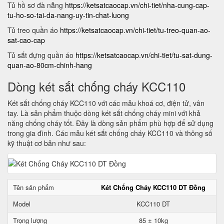
Tủ hồ sơ đà nẵng
https://ketsatcaocap.vn/chi-tiet/nha-cung-cap-
tu-ho-so-tai-da-nang-uy-tin-chat-luong
Tủ treo quần áo
https://ketsatcaocap.vn/chi-tiet/tu-treo-quan-ao-
sat-cao-cap
Tủ sắt đựng quần áo
https://ketsatcaocap.vn/chi-tiet/tu-sat-dung-
quan-ao-80cm-chinh-hang
Dòng két sắt chống cháy KCC110
Két sắt chống cháy KCC110 với các mẫu khoá cơ, điện tử, vân
tay. Là sản phẩm thuộc dòng két sắt chống cháy mini với khả
năng chống cháy tốt. Đây là dòng sản phẩm phù hợp để sử dụng
trong gia đình. Các mẫu két sắt chống cháy KCC110 và thông số
kỹ thuật cơ bản như sau:
Tên sản phẩm
Két Chống Cháy KCC110 DT Đồng
Model
KCC110 DT
Trọng lượng
85 ± 10kg