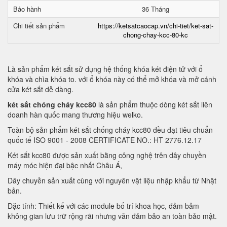
Bảo hành
36 Tháng
Chi tiết sản phẩm
https://ketsatcaocap.vn/chi-tiet/ket-sat-
chong-chay-kcc-80-kc
Là sản phẩm két sắt sử dụng hệ thống khóa két điện tử với ổ
khóa và chìa khóa to. với ổ khóa này có thể mở khóa và mở cánh
cửa két sắt dễ dàng.
két sắt chóng cháy kcc80
là sản phẩm thuộc dòng két sắt liên
doanh hàn quốc mang thương hiệu welko.
Toàn bộ sản phẩm két sắt chống cháy kcc80 đều đạt tiêu chuẩn
quốc tế ISO 9001 - 2008 CERTIFICATE NO.: HT 2776.12.17
Két sắt kcc80 được sản xuất bằng công nghệ trên dây chuyền
máy móc hiện đại bậc nhất Châu Á,
Dây chuyền sản xuất cùng với nguyên vật liệu nhập khẩu từ Nhật
bản.
Đặc tính: Thiết kế với các module bố trí khoa học, đảm bảm
không gian lưu trữ rộng rãi nhưng vẫn đảm bảo an toàn bảo mật.