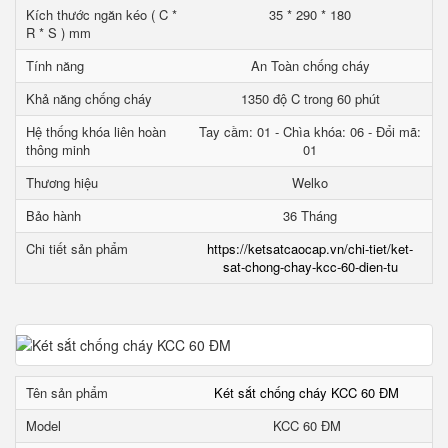
Kích thước ngăn kéo ( C *
35 * 290 * 180
R * S ) mm
Tính năng
An Toàn chống cháy
Khả năng chống cháy
1350 độ C trong 60 phút
Hệ thống khóa liên hoàn
Tay cầm: 01 - Chìa khóa: 06 - Đổi mã:
thông minh
01
Thương hiệu
Welko
Bảo hành
36 Tháng
Chi tiết sản phẩm
https://ketsatcaocap.vn/chi-tiet/ket-
sat-chong-chay-kcc-60-dien-tu
Tên sản phẩm
Két sắt chống cháy KCC 60 ĐM
Model
KCC 60 ĐM