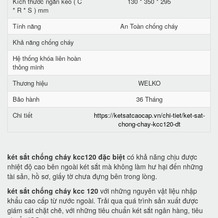
Kích thước ngăn kéo ( C
130 * 350 * 295
* R * S ) mm
Tính năng
An Toàn chống cháy
Khả năng chống cháy
Hệ thống khóa liên hoàn
thông minh
Thương hiệu
WELKO
Bảo hành
36 Tháng
Chi tiết
https://ketsatcaocap.vn/chi-tiet/ket-sat-
chong-chay-kcc120-dt
két sắt chống cháy kcc120 đặc biệt
có khả năng chịu được
nhiệt độ cao bên ngoài két sắt mà không làm hư hại đến những
tài sản, hồ sơ, giấy tờ chưa đựng bên trong lòng.
két sắt chống cháy kcc 120
với những nguyên vật liệu nhập
khẩu cao cấp từ nước ngoài. Trải qua quá trình sản xuất được
giám sát chặt chẽ, với những tiêu chuẩn két sắt ngân hàng, tiêu