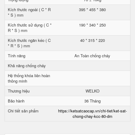
Kích thước ngoài ( C * R
395 * 455 * 380
* S ) mm
Kích thước sử dụng ( C *
190 * 340 * 250
R * S ) mm
Kích thước ngăn kéo ( C
40 * 315 * 220
* R * S ) mm
Tính năng
An Toàn chống cháy
Khả năng chống cháy
Hệ thống khóa liên hoàn
thông minh
Thương hiệu
WELKO
Bảo hành
36 Tháng
Chi tiết sản phẩm
https://ketsatcaocap.vn/chi-tiet/ket-sat-
chong-chay-kcc-80-dm