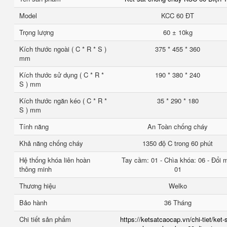
Model
KCC 60 ĐT
Trọng lượng
60 ± 10kg
Kích thước ngoài ( C * R * S )
375 * 455 * 360
mm
Kích thước sử dụng ( C * R *
190 * 380 * 240
S ) mm
Kích thước ngăn kéo ( C * R *
35 * 290 * 180
S ) mm
Tính năng
An Toàn chống cháy
Khả năng chống cháy
1350 độ C trong 60 phút
Hệ thống khóa liên hoàn
Tay cầm: 01 - Chìa khóa: 06 - Đổi 
thông minh
01
Thương hiệu
Welko
Bảo hành
36 Tháng
Chi tiết sản phẩm
https://ketsatcaocap.vn/chi-tiet/ket-