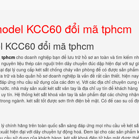
 model KCC60 đổi mã tphcm
el KCC60 đổi mã tphcm
ã tphcm
cho doanh nghiệp bạn để lưu trữ hồ sơ an toàn và tìm kiếm n
nguyên liệu thép cán nguội trên dây chuyền đúc dập hiện đại với sự g
tại đại lý cung cấp két sắt chống cháy văn phòng để có được sản phẩm 
ưa trữ và bảo quản hồ sơ doanh nghiệp là vấn đề rất cần thiết. hiện nay
đáp ứng nhu cầu sử dụng của các đơn vị. Với các địa chỉ chuyên cung 
 nước. nhà máy sản xuất két sắt vân tay là địa chỉ uy tín để khách hàng
uy tín. Hệ thống két sắt khoá vân tay là sản phẩm đạt các chứng nhận
trong ngành. két sắt tốt được sơn tĩnh điện bề mặt. Có đế cao su cố đị
i lý chính hãng trên toàn quốc sẵn sàng đáp ứng mọi nhu cầu về két sắ
 xuất hiện đại với dây chuyền tự động hoá. Đem lại cho các sản phẩm k
u cầu sử dụng của khách hàng. két sắt khoá điện tử bảo mật được thiế