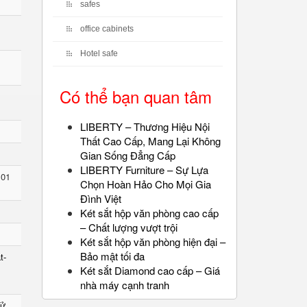
safes
office cabinets
Hotel safe
Có thể bạn quan tâm
LIBERTY – Thương Hiệu Nội
Thất Cao Cấp, Mang Lại Không
Gian Sống Đẳng Cấp
LIBERTY Furniture – Sự Lựa
 01
Chọn Hoàn Hảo Cho Mọi Gia
Đình Việt
Két sắt hộp văn phòng cao cấp
– Chất lượng vượt trội
Két sắt hộp văn phòng hiện đại –
Bảo mật tối đa
t-
Két sắt Diamond cao cấp – Giá
nhà máy cạnh tranh
Tử