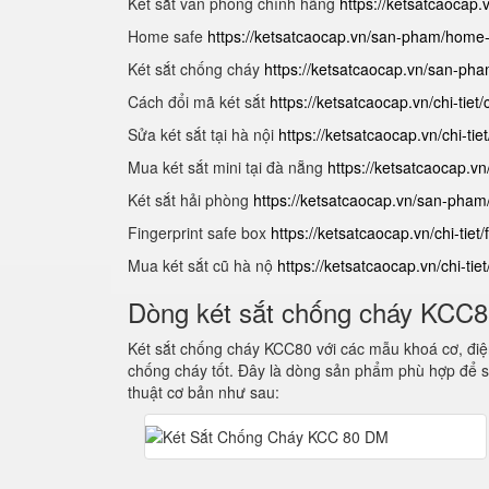
Két sắt văn phòng chính hãng
https://ketsatcaocap
Home safe
https://ketsatcaocap.vn/san-pham/home
Két sắt chống cháy
https://ketsatcaocap.vn/san-ph
Cách đổi mã két sắt
https://ketsatcaocap.vn/chi-tiet
Sửa két sắt tại hà nội
https://ketsatcaocap.vn/chi-tie
Mua két sắt mini tại đà nẵng
https://ketsatcaocap.vn
Két sắt hải phòng
https://ketsatcaocap.vn/san-pham
Fingerprint safe box
https://ketsatcaocap.vn/chi-tiet/
Mua két sắt cũ hà nộ
https://ketsatcaocap.vn/chi-tie
Dòng két sắt chống cháy KCC
Két sắt chống cháy KCC80 với các mẫu khoá cơ, điện
chống cháy tốt. Đây là dòng sản phẩm phù hợp để s
thuật cơ bản như sau: