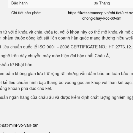
Bảo hành
36 Tháng
Chi tiết sản phẩm
https://ketsatcaocap.vn/chi-tiet/ket-sa
chong-chay-kcc-60-dm
 tử với ổ khóa và chìa khóa to. với ổ khóa này có thể mở khóa và mở 
sản phẩm thuộc dòng két sắt liên doanh hàn quốc mang thương hiệu we
ạt tiêu chuẩn quốc tế ISO 9001 - 2008 CERTIFICATE NO.: HT 2776.1
g nghệ trên dây chuyền máy móc hiện đại bậc nhất Châu Á,
 khẩu từ Nhật bản.
, đảm bảm không gian lưu trữ rộng rãi nhưng vẫn đảm bảo an toàn bảo 
ết kế tiêu chuẩn hình bậc thang bo vuông góc ăn khớp với thân két bạc.
hống khoan phá đục cho két.
chuẩn ngân hàng của châu âu và được kiểm định chất lượng nghiêm ng
et-sat-mini-vo-van-tan