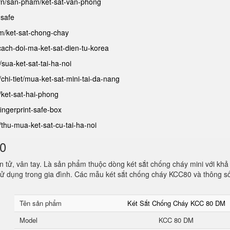
.vn/san-pham/ket-sat-van-phong
-safe
am/ket-sat-chong-chay
/cach-doi-ma-ket-sat-dien-tu-korea
t/sua-ket-sat-tai-ha-noi
/chi-tiet/mua-ket-sat-mini-tai-da-nang
/ket-sat-hai-phong
fingerprint-safe-box
t/thu-mua-ket-sat-cu-tai-ha-noi
80
 tử, vân tay. Là sản phẩm thuộc dòng két sắt chống cháy mini với khả
ử dụng trong gia đình. Các mẫu két sắt chống cháy KCC80 và thông s
Tên sản phẩm
Két Sắt Chống Cháy KCC 80 DM
Model
KCC 80 DM