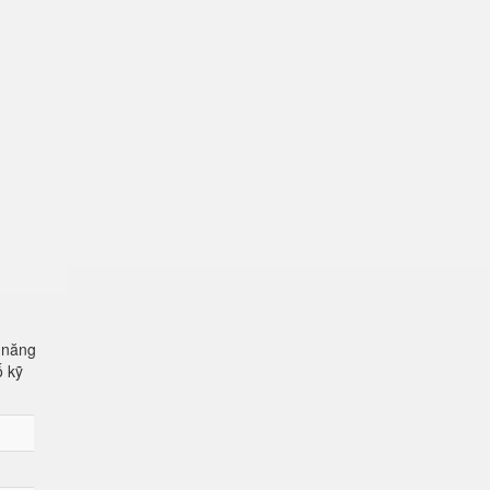
 năng
ố kỹ