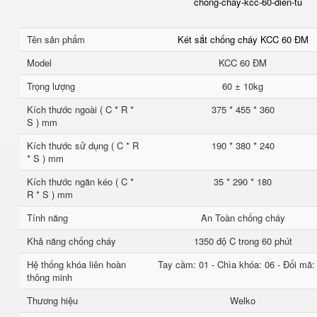
chong-chay-kcc-60-dien-tu
Tên sản phẩm
Két sắt chống cháy KCC 60 ĐM
Model
KCC 60 ĐM
Trọng lượng
60 ± 10kg
Kích thước ngoài ( C * R *
375 * 455 * 360
S ) mm
Kích thước sử dụng ( C * R
190 * 380 * 240
* S ) mm
Kích thước ngăn kéo ( C *
35 * 290 * 180
R * S ) mm
Tính năng
An Toàn chống cháy
Khả năng chống cháy
1350 độ C trong 60 phút
Hệ thống khóa liên hoàn
Tay cầm: 01 - Chìa khóa: 06 - Đổi mã:
thông minh
Thương hiệu
Welko