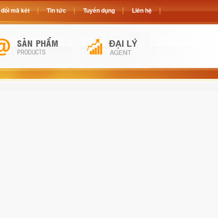
đổi mã két
Tin tức
Tuyển dụng
Liên hệ