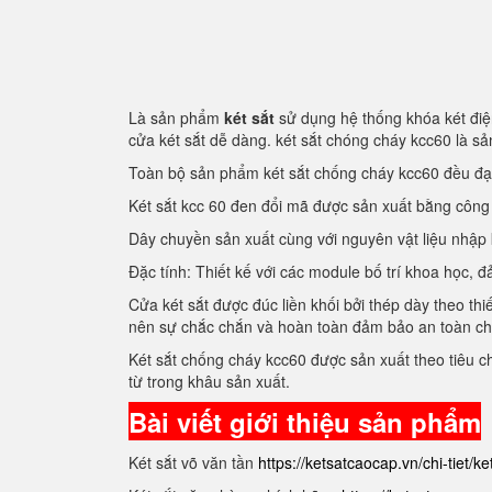
Là sản phẩm
két sắt
sử dụng hệ thống khóa két điện
cửa két sắt dễ dàng. két sắt chóng cháy kcc60 là 
Toàn bộ sản phẩm két sắt chống cháy kcc60 đều đ
Két sắt kcc 60 đen đổi mã được sản xuất bằng côn
Dây chuyền sản xuất cùng với nguyên vật liệu nhập
Đặc tính: Thiết kế với các module bố trí khoa học
Cửa két sắt được đúc liền khối bởi thép dày theo thi
nên sự chắc chắn và hoàn toàn đảm bảo an toàn c
Két sắt chống cháy kcc60 được sản xuất theo tiêu 
từ trong khâu sản xuất.
Bài viết giới thiệu sản phẩm
Két sắt võ văn tần
https://ketsatcaocap.vn/chi-tiet/k