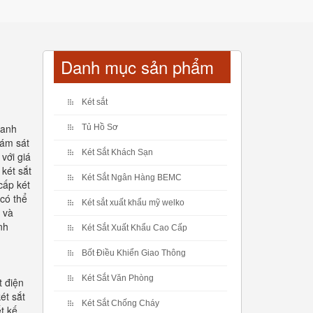
Danh mục sản phẩm
Két sắt
hanh
Tủ Hồ Sơ
iám sát
Két Sắt Khách Sạn
với giá
 két sắt
Két Sắt Ngân Hàng BEMC
cấp két
 có thể
Két sắt xuất khẩu mỹ welko
 và
nh
Két Sắt Xuất Khẩu Cao Cấp
Bốt Điều Khiển Giao Thông
Két Sắt Văn Phòng
t điện
ét sắt
Két Sắt Chống Cháy
t kế