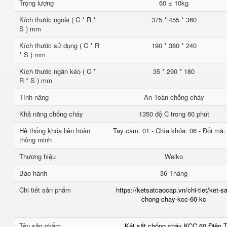
Trọng lượng
60 ± 10kg
Kích thước ngoài ( C * R *
375 * 455 * 360
S ) mm
Kích thước sử dụng ( C * R
190 * 380 * 240
* S ) mm
Kích thước ngăn kéo ( C *
35 * 290 * 180
R * S ) mm
Tính năng
An Toàn chống cháy
Khả năng chống cháy
1350 độ C trong 60 phút
Hệ thống khóa liên hoàn
Tay cầm: 01 - Chìa khóa: 06 - Đổi mã:
thông minh
Thương hiệu
Welko
Bảo hành
36 Tháng
Chi tiết sản phẩm
https://ketsatcaocap.vn/chi-tiet/ket-sa
chong-chay-kcc-60-kc
Tên sản phẩm
Két sắt chống cháy KCC 60 Điện 