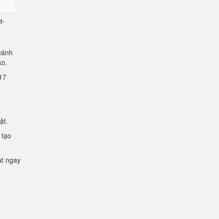
t-
cánh
lko.
2.17
mật.
 tạo
ặt ngay