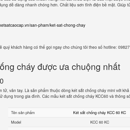
dụng dễ dàng nhanh chóng hơn. Chất liệu sơn tĩnh điện bề mặt. Giúp t
//ketsatcaocap.vn/san-pham/ket-sat-chong-chay
 rẻ quý khách hàng có thể gọi ngay cho chúng tôi theo số hotline: 098
hống cháy được ưa chuộng nhất
60
 tử, vân tay. Là sản phẩm thuộc dòng két sắt chống cháy mini với khả
ử dụng trong gia đình. Các mẫu két sắt chống cháy KCC60 và thông s
Tên sản phẩm
Két sắt chống cháy KCC 60 KC
Model
KCC 60 KC