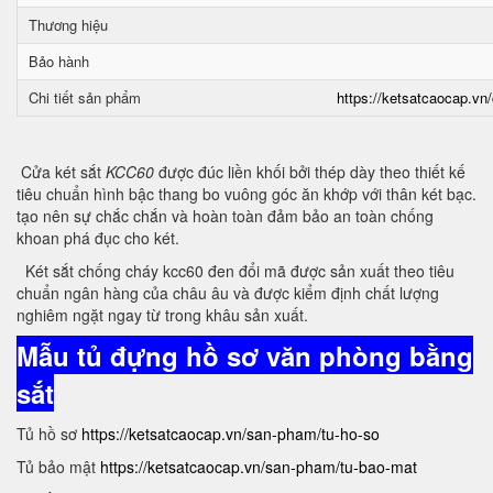
Thương hiệu
Bảo hành
Chi tiết sản phẩm
https://ketsatcaocap.vn/
Cửa két sắt
KCC60
được đúc liền khối bởi thép dày theo thiết kế
tiêu chuẩn hình bậc thang bo vuông góc ăn khớp với thân két bạc.
tạo nên sự chắc chắn và hoàn toàn đảm bảo an toàn chống
khoan phá đục cho két.
Két sắt chống cháy kcc60 đen đổi mã được sản xuất theo tiêu
chuẩn ngân hàng của châu âu và được kiểm định chất lượng
nghiêm ngặt ngay từ trong khâu sản xuất.
Mẫu tủ đựng hồ sơ văn phòng bằng
sắt
Tủ hồ sơ
https://ketsatcaocap.vn/san-pham/tu-ho-so
Tủ bảo mật
https://ketsatcaocap.vn/san-pham/tu-bao-mat