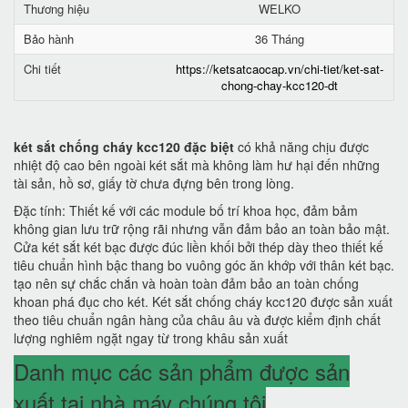
Thương hiệu
WELKO
Bảo hành
36 Tháng
Chi tiết
https://ketsatcaocap.vn/chi-tiet/ket-sat-
chong-chay-kcc120-dt
két sắt chống cháy kcc120 đặc biệt
có khả năng chịu được
nhiệt độ cao bên ngoài két sắt mà không làm hư hại đến những
tài sản, hồ sơ, giấy tờ chưa đựng bên trong lòng.
Đặc tính: Thiết kế với các module bố trí khoa học, đảm bảm
không gian lưu trữ rộng rãi nhưng vẫn đảm bảo an toàn bảo mật.
Cửa két sắt két bạc được đúc liền khối bởi thép dày theo thiết kế
tiêu chuẩn hình bậc thang bo vuông góc ăn khớp với thân két bạc.
tạo nên sự chắc chắn và hoàn toàn đảm bảo an toàn chống
khoan phá đục cho két. Két sắt chống cháy kcc120 được sản xuất
theo tiêu chuẩn ngân hàng của châu âu và được kiểm định chất
lượng nghiêm ngặt ngay từ trong khâu sản xuất
Danh mục các sản phẩm được sản
xuất tại nhà máy chúng tôi