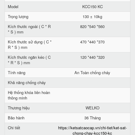
Model
KCC150 KC
Trọng lượng
130 ± 10kg
Kích thước ngoài ( C * R
820 *540 *560
* S ) mm
Kích thước sử dụng ( C *
470 *440 *370
R * S ) mm
Kích thước ngăn kéo ( C
120 *440 *320
* R * S ) mm
Tính năng
An Toàn chống cháy
Khả năng chống cháy
Hệ thống khóa liên hoàn
thông minh
Thương hiệu
WELKO
Bảo hành
36 Tháng
Chi tiết
https://ketsatcaocap.vn/chi-tiet/ket-sat-
chong-chay-kcc150-kc