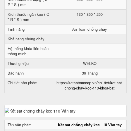
R * S ) mm
Kích thước ngăn kéo ( C
130 * 350 * 250
* R * S ) mm
Tính năng
An Toàn chống cháy
Khả năng chống cháy
Hệ thống khóa liên hoàn
thông minh
Thương hiệu
WELKO
Bảo hành
36 Tháng
Chi tiết sản phẩm
https://ketsatcaocap.vn/chi-tiet/ket-sat-
chong-chay-kcc-110-khoa-bat
Tên sản phẩm
Két sắt chống cháy kcc 110 Vân tay