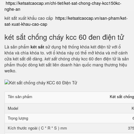
https://ketsatcaocap.vn/chi-tiet/ket-sat-chong-chay-kcc150kc-
nghe-an
két sắt xuất khẩu cao cấp
https://ketsatcaocap.vn/san-pham/ket-
sat-xuat-khau-cao-cap
két sắt chống cháy kcc 60 đen điện tử
Là sản phẩm
két sắt
sử dụng hệ thống khóa két điện tử với ổ
khóa và chìa khóa to. với ổ khóa này có thể mở khóa và mở cánh
cửa két sắt dễ dàng.
két sắt
chóng cháy kcc 60 đen điện tử là sản
phẩm thuộc dòng két sắt liên doanh hàn quốc mang thương hiệu
welko.
Tên sản phẩm
Két sắt chốn
Model
K
Trọng lượng
Kích thước ngoài ( C * R * S ) mm
375