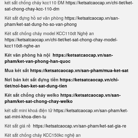
két sắt chống cháy kcc110 ĐM
https://ketsatcaocap.vn/chi-tiet/ket-
sat-chong-chay-kcc-110-dm
Két sắt đựng hồ sơ văn phòng
https://ketsatcaocap.vn/san-
pham/ket-sat-dung-ho-so-van-phong
Két sắt chống cháy model KCC110dt Nghệ an
https://ketsatcaocap.vn/chi-tiet/ket-sat-chong-chay-model-
kcc110dt-nghe-an
Két văn phòng hà nội
https://ketsatcaocap.vn/san-
pham/ket-van-phong-han-quoc
Mua két sắt
https://ketsatcaocap.vn/san-pham/mua-ket-sat
Nơi bán két sắt đựng tiền
https://ketsatcaocap.vn/chi-
tiet/noi-ban-ket-sat-dung-tien
Két sắt chống cháy welko
https://ketsatcaocap.vn/san-
pham/ket-sat-chong-chay-welko
két sắt mini khoá điện tử
https://ketsatcaocap.vn/san-pham/ket-
sat-mini-khoa-dien-tu
Két sắt giá rẻ
https://ketsatcaocap.vn/san-pham/ket-sat-gia-re
Két sắt chống cháy KCC150kc nghệ an