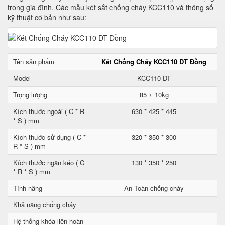
trong gia đình. Các mẫu két sắt chống cháy KCC110 và thông số
kỹ thuật cơ bản như sau:
Tên sản phẩm
Két Chống Cháy KCC110 DT Đồng
Model
KCC110 DT
Trọng lượng
85 ± 10kg
Kích thước ngoài ( C * R
630 * 425 * 445
* S ) mm
Kích thước sử dụng ( C *
320 * 350 * 300
R * S ) mm
Kích thước ngăn kéo ( C
130 * 350 * 250
* R * S ) mm
Tính năng
An Toàn chống cháy
Khả năng chống cháy
Hệ thống khóa liên hoàn