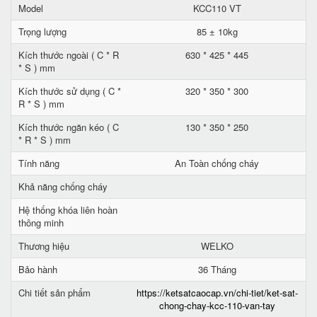
Model
KCC110 VT
Trọng lượng
85 ± 10kg
Kích thước ngoài ( C * R
630 * 425 * 445
* S ) mm
Kích thước sử dụng ( C *
320 * 350 * 300
R * S ) mm
Kích thước ngăn kéo ( C
130 * 350 * 250
* R * S ) mm
Tính năng
An Toàn chống cháy
Khả năng chống cháy
Hệ thống khóa liên hoàn
thông minh
Thương hiệu
WELKO
Bảo hành
36 Tháng
Chi tiết sản phẩm
https://ketsatcaocap.vn/chi-tiet/ket-sat-
chong-chay-kcc-110-van-tay