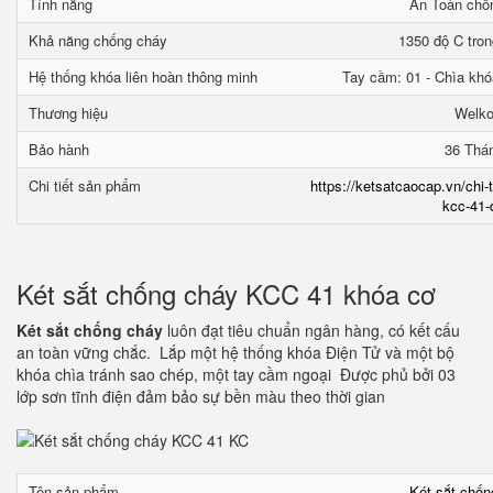
Tính năng
An Toàn chố
Khả năng chống cháy
1350 độ C tron
Hệ thống khóa liên hoàn thông minh
Tay cầm: 01 - Chìa khó
Thương hiệu
Welk
Bảo hành
36 Thá
Chi tiết sản phẩm
https://ketsatcaocap.vn/chi-
kcc-41-
Két sắt chống cháy KCC 41 khóa cơ
Két sắt chống cháy
luôn đạt tiêu chuẩn ngân hàng, có kết cấu
an toàn vững chắc. Lắp một hệ thống khóa Điện Tử và một bộ
khóa chìa tránh sao chép, một tay cầm ngoại Được phủ bởi 03
lớp sơn tĩnh điện đảm bảo sự bền màu theo thời gian
Tên sản phẩm
Két sắt chố