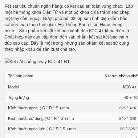
Két sắt tiêu chuẩn ngân hàng, có kết cấu an toàn vững chắc. Lắp
một hệ thống khóa Điện Tử và một bộ khóa chìa tránh sao chép,
một tay cầm ngoại Được phủ bởi 03 lớp sơn tĩnh điện đảm bảo
sự bền màu theo thời gian Hệ Thống Khoá Liên Hoàn thông
minh. Sản phẩm két sắt két bạc cánh đúc KCC 41 khóa điện tử
Chất thép dầy cao cấp đem đến sản phẩm két sắt két bạc cánh
đúc cao cấp. Đây là một trong nhưng sản phẩm két sắt sử dụng
thép nhập khẩu để sản xuất chế tạo.
Tên sản phẩm
Két sắt chống ch
Model
KCC 41
Trọng lượng
40 ± 10
Kích thước ngoài ( C * R * S ) mm
395 * 410 
Kích thước sử dụng ( C * R * S ) mm
240 * 340 
Kích thước ngăn kéo ( C * R * S ) mm
30 * 325 