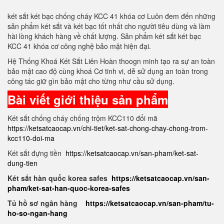
két sắt két bạc chống cháy KCC 41 khóa cơ Luôn đem đến những
sản phẩm két sắt và két bạc tốt nhất cho người tiêu dùng và làm
hài lòng khách hàng về chất lượng. Sản phẩm két sắt két bạc
KCC 41 khóa cơ công nghệ bảo mật hiện đại.
Hệ Thống Khoá Két Sắt Liên Hoàn thoogn minh tạo ra sự an toàn
bảo mật cao độ cùng khoá Cơ tinh vi, dễ sử dụng an toàn trong
công tác giữ gìn bảo mật cho từng như cầu sử dụng.
Bài viết giới thiệu sản phẩm
Két sắt chống cháy chống trộm KCC110 đổi mã
https://ketsatcaocap.vn/chi-tiet/ket-sat-chong-chay-chong-trom-
kcc110-doi-ma
Két sắt đựng tiền
https://ketsatcaocap.vn/san-pham/ket-sat-
dung-tien
Két sắt hàn quốc korea safes
https://ketsatcaocap.vn/san-
pham/ket-sat-han-quoc-korea-safes
Tủ hồ sơ ngân hàng
https://ketsatcaocap.vn/san-pham/tu-
ho-so-ngan-hang