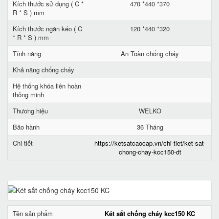
Kích thước sử dụng ( C *
470 *440 *370
R * S ) mm
Kích thước ngăn kéo ( C
120 *440 *320
* R * S ) mm
Tính năng
An Toàn chống cháy
Khả năng chống cháy
Hệ thống khóa liên hoàn
thông minh
Thương hiệu
WELKO
Bảo hành
36 Tháng
Chi tiết
https://ketsatcaocap.vn/chi-tiet/ket-sat-
chong-chay-kcc150-dt
Tên sản phẩm
Két sắt chống cháy kcc150 KC