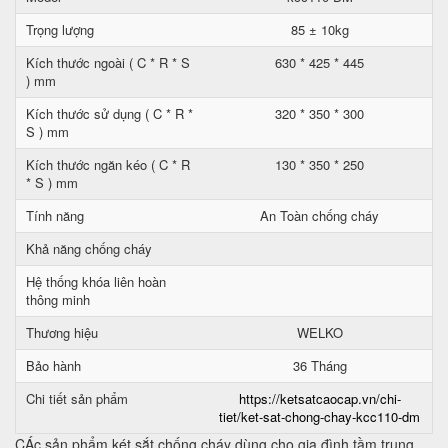
Trọng lượng
85 ± 10kg
Kích thước ngoài ( C * R * S
630 * 425 * 445
) mm
Kích thước sử dụng ( C * R *
320 * 350 * 300
S ) mm
Kích thước ngăn kéo ( C * R
130 * 350 * 250
* S ) mm
Tính năng
An Toàn chống cháy
Khả năng chống cháy
Hệ thống khóa liên hoàn
thông minh
Thương hiệu
WELKO
Bảo hành
36 Tháng
Chi tiết sản phẩm
https://ketsatcaocap.vn/chi-
tiet/ket-sat-chong-chay-kcc110-dm
CÁc sản phẩm két sắt chống cháy dùng cho gia đình tầm trung