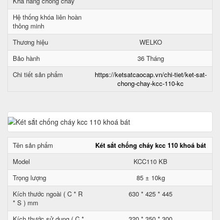
Khả năng chống cháy
Hệ thống khóa liên hoàn
thông minh
Thương hiệu
WELKO
Bảo hành
36 Tháng
Chi tiết sản phẩm
https://ketsatcaocap.vn/chi-tiet/ket-sat-
chong-chay-kcc-110-kc
Tên sản phẩm
Két sắt chống cháy kcc 110 khoá bát
Model
KCC110 KB
Trọng lượng
85 ± 10kg
Kích thước ngoài ( C * R
630 * 425 * 445
* S ) mm
Kích thước sử dụng ( C *
320 * 350 * 300