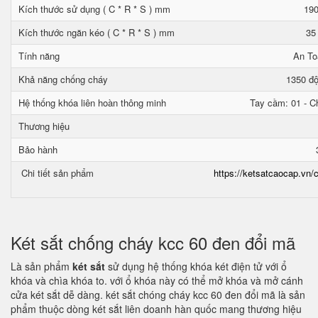
Kích thước sử dụng ( C * R * S ) mm
190
Kích thước ngăn kéo ( C * R * S ) mm
35
Tính năng
An To
Khả năng chống cháy
1350 độ
Hệ thống khóa liên hoàn thông minh
Tay cầm: 01 - Ch
Thương hiệu
Bảo hành
Chi tiết sản phẩm
https://ketsatcaocap.vn/c
Két sắt chống cháy kcc 60 đen đổi mã
Là sản phẩm
két sắt
sử dụng hệ thống khóa két điện tử với ổ
khóa và chìa khóa to. với ổ khóa này có thể mở khóa và mở cánh
cửa két sắt dễ dàng. két sắt chóng cháy kcc 60 đen đổi mã là sản
phẩm thuộc dòng két sắt liên doanh hàn quốc mang thương hiệu