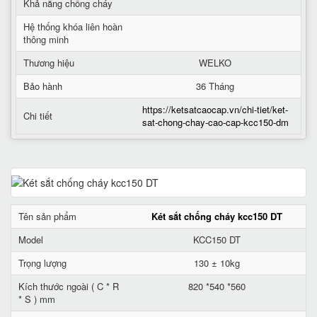
Khả năng chống cháy
Hệ thống khóa liên hoàn
thông minh
Thương hiệu
WELKO
Bảo hành
36 Tháng
https://ketsatcaocap.vn/chi-tiet/ket-
Chi tiết
sat-chong-chay-cao-cap-kcc150-dm
Tên sản phẩm
Két sắt chống cháy kcc150 DT
Model
KCC150 DT
Trọng lượng
130 ± 10kg
Kích thước ngoài ( C * R
820 *540 *560
* S ) mm