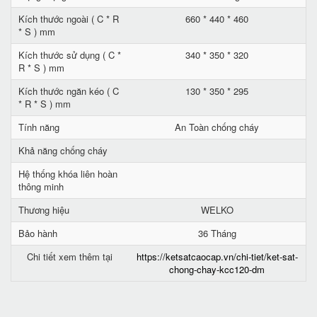
Kích thước ngoài ( C * R
660 * 440 * 460
* S ) mm
Kích thước sử dụng ( C *
340 * 350 * 320
R * S ) mm
Kích thước ngăn kéo ( C
130 * 350 * 295
* R * S ) mm
Tính năng
An Toàn chống cháy
Khả năng chống cháy
Hệ thống khóa liên hoàn
thông minh
Thương hiệu
WELKO
Bảo hành
36 Tháng
Chi tiết xem thêm tại
https://ketsatcaocap.vn/chi-tiet/ket-sat-
chong-chay-kcc120-dm