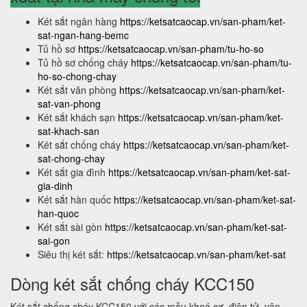
Két sắt ngân hàng
https://ketsatcaocap.vn/san-pham/ket-
sat-ngan-hang-bemc
Tủ hồ sơ
https://ketsatcaocap.vn/san-pham/tu-ho-so
Tủ hồ sơ chống cháy
https://ketsatcaocap.vn/san-pham/tu-
ho-so-chong-chay
Két sắt văn phòng
https://ketsatcaocap.vn/san-pham/ket-
sat-van-phong
Két sắt khách sạn
https://ketsatcaocap.vn/san-pham/ket-
sat-khach-san
Két sắt chống cháy
https://ketsatcaocap.vn/san-pham/ket-
sat-chong-chay
Két sắt gia đình
https://ketsatcaocap.vn/san-pham/ket-sat-
gia-dinh
Két sắt hàn quốc
https://ketsatcaocap.vn/san-pham/ket-sat-
han-quoc
Két sắt sài gòn
https://ketsatcaocap.vn/san-pham/ket-sat-
sai-gon
Siêu thị két sắt:
https://ketsatcaocap.vn/san-pham/ket-sat
Dòng két sắt chống cháy KCC150
Két sắt chống cháy KCC150 với các mẫu khoá cơ, điện tử, vân