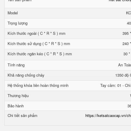
Model
KC
Trọng lượng
40
Kích thước ngoài ( C * R * S ) mm
395 
Kích thước sử dụng ( C * R * S ) mm
240 
Kích thước ngăn kéo ( C * R * S ) mm
30 *
Tính năng
An Toà
Khả năng chống cháy
1350 độ C
Hệ thống khóa liên hoàn thông minh
Tay cầm: 01 - Chì
Thương hiệu
Bảo hành
3
Chi tiết sản phẩm
https://ketsatcaocap.vn/ch