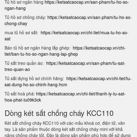
Tủ hồ sơ ngân hàng
https://ketsatcaocap.vn/san-pham/tu-ho-so-
ngan-hang
Tủ hồ sơ chống cháy:
https://ketsatcaocap.vn/san-pham/tu-ho-so-
chong-chay
mua tủ hồ sơ sắt:
https://ketsatcaocap.vn/chi-tiet/mua-tu-ho-so-
sat
Bán tủ hồ sơ ngân hàng lắp ghép:
https://ketsatcaocap.vn/chi-
tiet/ban-tu-ho-so-ngan-hang-lap-ghep
Tủ sắt treo quần áo:
https://ketsatcaocap.vn/san-pham/tu-sat-
treo-quan-ao
Tủ sắt đựng hồ sơ chính hãng:
https://ketsatcaocap.vn/chi-tiet/tu-
sat-dung-ho-so-chinh-hang-hcm
Tủ sắt hoà phá:
https://ketsatcaocap.vn/chi-tiet/thanh-ly-tu-sat-
hoa-phat-tu09k3ck
Dòng két sắt chống cháy KCC110
Két sắt chống cháy KCC110 với các mẫu khoá cơ, điện tử, vân
tay. Là sản phẩm thuộc dòng két sắt chống cháy mini với khả
năng chống cháy tốt. Đây là dòng sản phẩm phù hợp để sử dụng