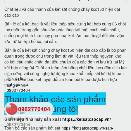
Chất liệu và cấu thành của két sắt chống cháy kcc150 hiện đại
cao cấp
Bản lề của két bạc là vật liệu thép siêu cứng kết hợp cùng 06 chốt
Inox bên trong gắn sâu vào phía lòng két một cách chắc chắn,
chống mọi hình thức cạy phá hoại két. An toàn tuyệt đối cho việc
lưu trữ tài liệu hồ sơ, tài sản.
Bản lề của két sắt chống cháy kcc150 hiện đại cao cấp là bộ phận
quan trọng được chú trọng làm từ vật liệu tấm thép nguyên khối
có kết cấu chắc chắn đạt tiêu chuẩn của các đơn vị lưu trữ tại Mỹ
kết hợp cùng 04 Chốt an toàn làm bằng chất liệu inox đặc chịu lực
siêu cứng với công nghệ tự động khóa khẩn cấp khi két bị khoan
phá sẽ đảm bảo két tuyệt đối an toàn bởi khóa được tích hợp
thông minh.
Tham khảo các sán phẩm
khác của chúng tôi
0982770404
Giới thiệu Nhà máy sản xuất
https://ketsatcaocap.vn/
back
Toàn bộ các sản phẩm két sắt
https://ketsatcaocap.vn/san-