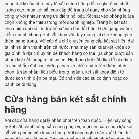
hàng đại lý của nhà máy tủ sắt chính hãng để có giá rẻ và chất
lượng cao. mua két sắt cao cấp để trang bị ngay cho văn phòng
công ty với nhiều những ưu điểm nổi bật. Két sắt văn phòng là lựa
chọn không thể thiếu trong mỗi doanh nghiệp. Trang bị két sắt
khoá hiện đại để lưu trữ hồ sơ văn bản tốt hơn. GỌn gàng và tìm
kiếm nhanh chóng. két sắt khoá vân tay mang lại cho không gian
thêm sang trọng. Với các địa chỉ chuyên cung cấp két sắt hiện đại
tại nhiều tỉnh thành trên cả nước. nhà máy sản xuất két khóa cơ
gia đình là địa chỉ uy tín để khách hàng có thể lựa chọn được sản
phẩm két sắt thông minh uy tín. Hệ thống két sắt điện tử gia đình
là sản phẩm đạt các chứng nhận và nhiều năm liền được bình
chọn là sản phẩm tiêu biểu trong ngành. két sắt khoá điện tử
được sơn tĩnh điện bề mặt. Có chân đế cao su cố định hoặc có
bánh xe di động.
Cửa hàng bán két sắt chính
hãng
Với các cửa hàng đại lý phân phối trên toàn quốc. Hiện nay công
ty két sắt chính hãng sẵn sàng phục vụ mọi nhu cầu chọn lựa két
sắt văn phòng của khách hàng. Với công nghệ sản xuất hiện đại
hàng đầu tại việt nam. Các sản phẩm két sắt chính hãng đem lại