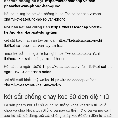
Két văn phòng hà nội
https://ketsatcaocap.vn/san-
pham/ket-van-phong-han-quoc
Két sắt đựng hồ sơ văn phòng
https://ketsatcaocap.vn/san-
pham/ket-sat-dung-ho-so-van-phong
Nơi bán két sắt đựng tiền
https://ketsatcaocap.vn/chi-
tiet/noi-ban-ket-sat-dung-tien
két sắt bảo mật vân tay an toàn
https://ketsatcaocap.vn/chi-
tiet/ket-sat-bao-mat-van-tay-an-toan
mua két sắt mini giá rẻ hà nội
https://ketsatcaocap.vn/chi-
tiet/mua-ket-sat-mini-gia-re-tai-ha-noi
Két sắt thu ngân Us70
https://ketsatcaocap.vn/chi-tiet/ket-sat-thu-
ngan-us710-american-safes
két sắt xuất khẩu mỹ welko
https://ketsatcaocap.vn/san-
pham/ket-sat-xuat-khau-my-welko
két sắt chống cháy kcc 60 đen điện tử
Là sản phẩm
két sắt
sử dụng hệ thống khóa két điện tử với ổ
khóa và chìa khóa to. với ổ khóa này có thể mở khóa và mở cánh
cửa két sắt dễ dàng.
két sắt
chóng cháy kcc 60 đen điện tử là sản