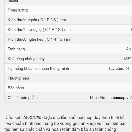
Model
Trọng lượng
Kích thước ngoài ( C * R * S ) mm
Kích thước sử dụng ( C * R * S ) mm
Kích thước ngăn kéo ( C * R * S ) mm
Tính năng
An 
Khả năng chống cháy
1350
Hệ thống khóa liên hoàn thông minh
Tay cầm: 01 -
Thương hiệu
Bảo hành
Chi tiết sản phẩm
https://ketsatcaocap.vn/
Cửa két sắt
KCC60
được đúc liền khối bởi thép dày theo thiết kế
tiêu chuẩn hình bậc thang bo vuông góc ăn khớp với thân két bạc.
tạo nên sự chắc chắn và hoàn toàn đảm bảo an toàn chống