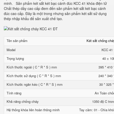
minh. Sản phẩm két sắt két bạc cánh đúc KCC 41 khóa điện tử
Chất thép dầy cao cấp đem đến sản phẩm két sắt két bạc cánh
đúc cao cấp. Đây là một trong nhưng sản phẩm két sắt sử dụng
thép nhập khẩu để sản xuất chế tạo.
Tên sản phẩm
Két sắt chống ch
Model
KCC 41
Trọng lượng
40 ± 10
Kích thước ngoài ( C * R * S ) mm
395 * 410 
Kích thước sử dụng ( C * R * S ) mm
240 * 340 
Kích thước ngăn kéo ( C * R * S ) mm
30 * 325 
Tính năng
An Toàn chố
Khả năng chống cháy
1350 độ C tron
Hệ thống khóa liên hoàn thông minh
Tay cầm: 01 - Chìa khó