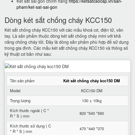
Két sắt sài gòn chính hãng
https://ketsatcaocap.vn/san-
pham/ket-sat-sai-gon
Dòng két sắt chống cháy KCC150
Két sắt chống cháy KCC150 với các mẫu khoá cơ, điện tử, vân
tay. Là sản phẩm thuộc dòng két sắt chống cháy mini với khả
năng chống cháy tốt. Đây là dòng sản phẩm phù hợp để sử dụng
trong gia đình. Các mẫu két sắt chống cháy KCC150 và thông số
kỹ thuật cơ bản như sau:
Tên sản phẩm
Két sắt chống cháy kcc150 DM
Model
KCC150 DM
Trọng lượng
130 ± 10kg
Kích thước ngoài ( C *
820 *540 *560
R * S ) mm
Kích thước sử dụng ( C
470 *440 *370
* R * S ) mm