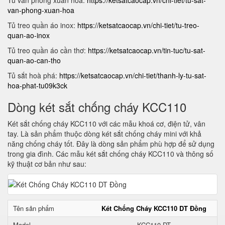
Tủ văn phòng xuân hoà:
https://ketsatcaocap.vn/chi-tiet/tu-sat-
van-phong-xuan-hoa
Tủ treo quần áo inox:
https://ketsatcaocap.vn/chi-tiet/tu-treo-
quan-ao-inox
Tủ treo quần áo cần thơ:
https://ketsatcaocap.vn/tin-tuc/tu-sat-
quan-ao-can-tho
Tủ sắt hoà phá:
https://ketsatcaocap.vn/chi-tiet/thanh-ly-tu-sat-
hoa-phat-tu09k3ck
Dòng két sắt chống cháy KCC110
Két sắt chống cháy KCC110 với các mẫu khoá cơ, điện tử, vân
tay. Là sản phẩm thuộc dòng két sắt chống cháy mini với khả
năng chống cháy tốt. Đây là dòng sản phẩm phù hợp để sử dụng
trong gia đình. Các mẫu két sắt chống cháy KCC110 và thông số
kỹ thuật cơ bản như sau:
Tên sản phẩm
Két Chống Cháy KCC110 DT Đồng
Model
KCC110 DT