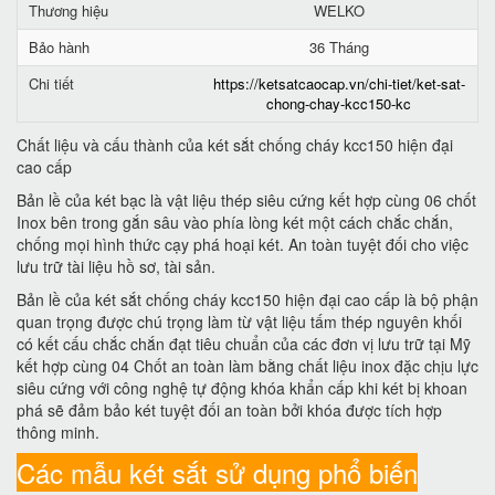
Thương hiệu
WELKO
Bảo hành
36 Tháng
Chi tiết
https://ketsatcaocap.vn/chi-tiet/ket-sat-
chong-chay-kcc150-kc
Chất liệu và cấu thành của két sắt chống cháy kcc150 hiện đại
cao cấp
Bản lề của két bạc là vật liệu thép siêu cứng kết hợp cùng 06 chốt
Inox bên trong gắn sâu vào phía lòng két một cách chắc chắn,
chống mọi hình thức cạy phá hoại két. An toàn tuyệt đối cho việc
lưu trữ tài liệu hồ sơ, tài sản.
Bản lề của két sắt chống cháy kcc150 hiện đại cao cấp là bộ phận
quan trọng được chú trọng làm từ vật liệu tấm thép nguyên khối
có kết cấu chắc chắn đạt tiêu chuẩn của các đơn vị lưu trữ tại Mỹ
kết hợp cùng 04 Chốt an toàn làm bằng chất liệu inox đặc chịu lực
siêu cứng với công nghệ tự động khóa khẩn cấp khi két bị khoan
phá sẽ đảm bảo két tuyệt đối an toàn bởi khóa được tích hợp
thông minh.
Các mẫu két sắt sử dụng phổ biến