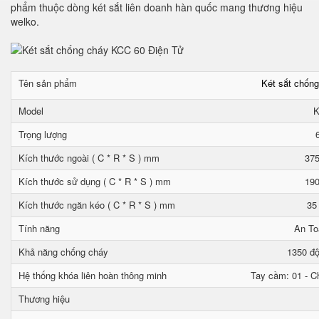
phẩm thuộc dòng két sắt liên doanh hàn quốc mang thương hiệu
welko.
Tên sản phẩm
Két sắt chốn
Model
K
Trọng lượng
Kích thước ngoài ( C * R * S ) mm
375
Kích thước sử dụng ( C * R * S ) mm
190
Kích thước ngăn kéo ( C * R * S ) mm
35
Tính năng
An To
Khả năng chống cháy
1350 độ
Hệ thống khóa liên hoàn thông minh
Tay cầm: 01 - Ch
Thương hiệu