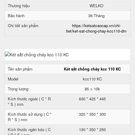
Thương hiệu
WELKO
Bảo hành
36 Tháng
Chi tiết sản phẩm
https://ketsatcaocap.vn/chi-
tiet/ket-sat-chong-chay-kcc110-dm
Tên sản phẩm
Két sắt chống cháy kcc 110 KC
Model
kcc110 KC
Trọng lượng
85 ± 10k
Kích thước ngoài ( C * R
630 * 425 * 445
* S ) mm
Kích thước sử dụng ( C *
320 * 350 * 300
R * S ) mm
Kích thước ngăn kéo ( C
130 * 350 * 250
* R * S ) mm