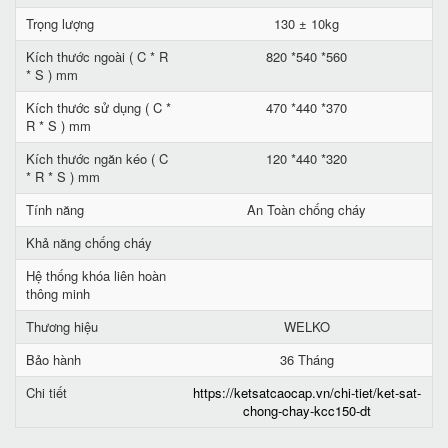
Trọng lượng
130 ± 10kg
Kích thước ngoài ( C * R
820 *540 *560
* S ) mm
Kích thước sử dụng ( C *
470 *440 *370
R * S ) mm
Kích thước ngăn kéo ( C
120 *440 *320
* R * S ) mm
Tính năng
An Toàn chống cháy
Khả năng chống cháy
Hệ thống khóa liên hoàn
thông minh
Thương hiệu
WELKO
Bảo hành
36 Tháng
Chi tiết
https://ketsatcaocap.vn/chi-tiet/ket-sat-
chong-chay-kcc150-dt