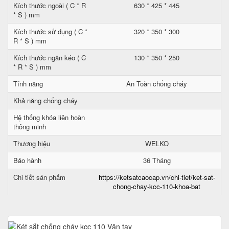
Kích thước ngoài ( C * R
630 * 425 * 445
* S ) mm
Kích thước sử dụng ( C *
320 * 350 * 300
R * S ) mm
Kích thước ngăn kéo ( C
130 * 350 * 250
* R * S ) mm
Tính năng
An Toàn chống cháy
Khả năng chống cháy
Hệ thống khóa liên hoàn
thông minh
Thương hiệu
WELKO
Bảo hành
36 Tháng
Chi tiết sản phẩm
https://ketsatcaocap.vn/chi-tiet/ket-sat-
chong-chay-kcc-110-khoa-bat