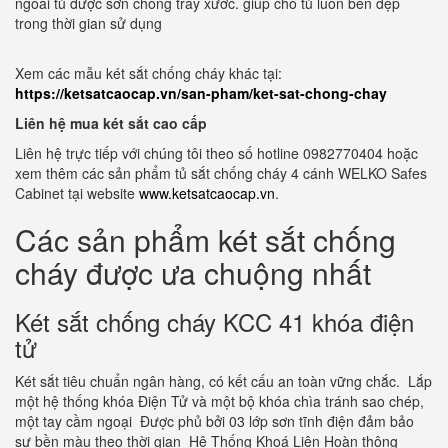
ngoài tủ được sơn chống trầy xước. giúp cho tủ luôn bền đẹp
trong thời gian sử dụng
Xem các mẫu két sắt chống cháy khác tại:
https://ketsatcaocap.vn/san-pham/ket-sat-chong-chay
Liên hệ mua két sắt cao cấp
Liên hệ trực tiếp với chúng tôi theo số hotline 0982770404 hoặc
xem thêm các sản phẩm tủ sắt chống cháy 4 cánh WELKO Safes
Cabinet tại website
www.ketsatcaocap.vn
.
Các sản phẩm két sắt chống
cháy được ưa chuộng nhất
Két sắt chống cháy KCC 41 khóa điện
tử
Két sắt tiêu chuẩn ngân hàng, có kết cấu an toàn vững chắc. Lắp
một hệ thống khóa Điện Tử và một bộ khóa chìa tránh sao chép,
một tay cầm ngoại Được phủ bởi 03 lớp sơn tĩnh điện đảm bảo
sự bền màu theo thời gian Hệ Thống Khoá Liên Hoàn thông