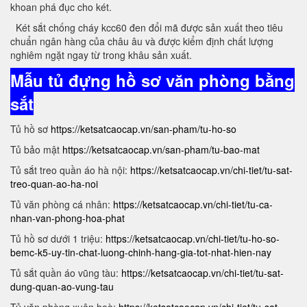
khoan phá đục cho két.
Két sắt chống cháy kcc60 đen đổi mã được sản xuất theo tiêu
chuẩn ngân hàng của châu âu và được kiểm định chất lượng
nghiêm ngặt ngay từ trong khâu sản xuất.
Mẫu tủ đựng hồ sơ văn phòng bằng
sắt
Tủ hồ sơ
https://ketsatcaocap.vn/san-pham/tu-ho-so
Tủ bảo mật
https://ketsatcaocap.vn/san-pham/tu-bao-mat
Tủ sắt treo quần áo hà nội:
https://ketsatcaocap.vn/chi-tiet/tu-sat-
treo-quan-ao-ha-noi
Tủ văn phòng cá nhân:
https://ketsatcaocap.vn/chi-tiet/tu-ca-
nhan-van-phong-hoa-phat
Tủ hồ sơ dưới 1 triệu:
https://ketsatcaocap.vn/chi-tiet/tu-ho-so-
bemc-k5-uy-tin-chat-luong-chinh-hang-gia-tot-nhat-hien-nay
Tủ sắt quần áo vũng tàu:
https://ketsatcaocap.vn/chi-tiet/tu-sat-
dung-quan-ao-vung-tau