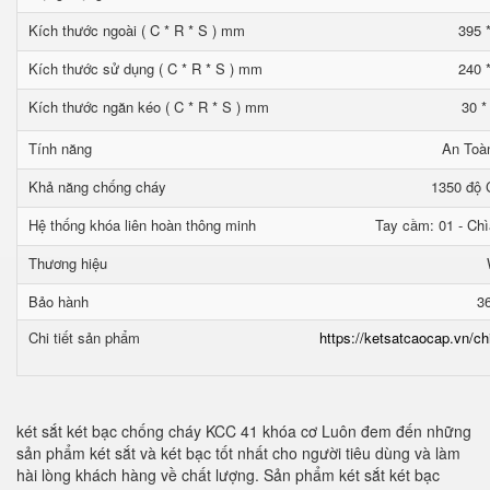
Kích thước ngoài ( C * R * S ) mm
395 
Kích thước sử dụng ( C * R * S ) mm
240 
Kích thước ngăn kéo ( C * R * S ) mm
30 *
Tính năng
An Toà
Khả năng chống cháy
1350 độ C
Hệ thống khóa liên hoàn thông minh
Tay cầm: 01 - Chì
Thương hiệu
Bảo hành
3
Chi tiết sản phẩm
https://ketsatcaocap.vn/ch
két sắt két bạc chống cháy KCC 41 khóa cơ Luôn đem đến những
sản phẩm két sắt và két bạc tốt nhất cho người tiêu dùng và làm
hài lòng khách hàng về chất lượng. Sản phẩm két sắt két bạc