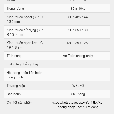
Trọng lượng
85 ± 10kg
Kích thước ngoài ( C * R
630 * 425 * 445
* S ) mm
Kích thước sử dụng ( C *
320 * 350 * 300
R * S ) mm
Kích thước ngăn kéo ( C
130 * 350 * 250
* R * S ) mm
Tính năng
An Toàn chống cháy
Khả năng chống cháy
Hệ thống khóa liên hoàn
thông minh
Thương hiệu
WELKO
Bảo hành
36 Tháng
Chi tiết sản phẩm
https://ketsatcaocap.vn/chi-tiet/ket-
chong-chay-kcc110-dt-dong