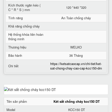
Kích thước ngăn kéo (
120 *440 *320
C * R * S ) mm
Tính năng
An Toàn chống cháy
Khả năng chống cháy
Hệ thống khóa liên hoàn
thông minh
Thương hiệu
WELKO
Bảo hành
36 Tháng
https://ketsatcaocap.vn/chi-tiet/ket-
Chi tiết
sat-chong-chay-cao-cap-kcc150-dm
Tên sản phẩm
Két sắt chống cháy kcc150 DT
Model
KCC150 DT