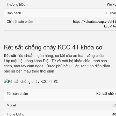
Thương hiệu
Welk
Bảo hành
36 Thá
Chi tiết sản phẩm
https://ketsatcaocap.vn/chi-
kcc-41-
Két sắt chống cháy KCC 41 khóa cơ
Két sắt
tiêu chuẩn ngân hàng, có kết cấu an toàn vững chắc.
Lắp một hệ thống khóa Điện Tử và một bộ khóa chìa tránh sao
chép, một tay cầm ngoại Được phủ bởi 03 lớp sơn tĩnh điện đảm
bảo sự bền màu theo thời gian
Tên sản phẩm
Két sắt chố
Model
KC
Trọng lượng
40