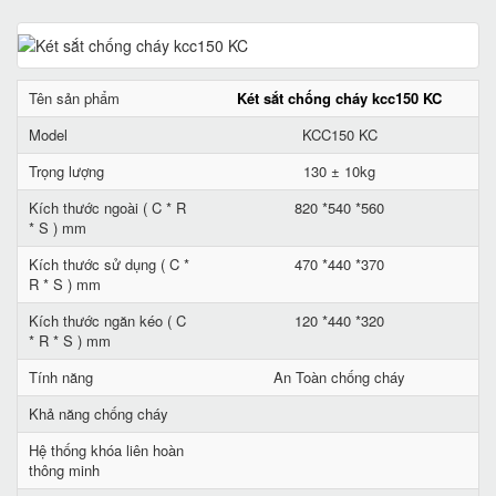
Tên sản phẩm
Két sắt chống cháy kcc150 KC
Model
KCC150 KC
Trọng lượng
130 ± 10kg
Kích thước ngoài ( C * R
820 *540 *560
* S ) mm
Kích thước sử dụng ( C *
470 *440 *370
R * S ) mm
Kích thước ngăn kéo ( C
120 *440 *320
* R * S ) mm
Tính năng
An Toàn chống cháy
Khả năng chống cháy
Hệ thống khóa liên hoàn
thông minh