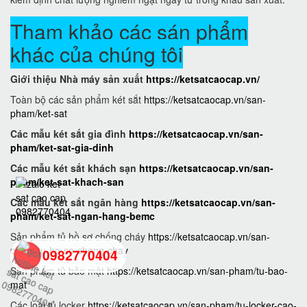
Tham khảo các sán phẩm
khác của chúng tôi
Giới thiệu Nhà máy sản xuất
https://ketsatcaocap.vn/
Toàn bộ các sản phẩm két sắt
https://ketsatcaocap.vn/san-
pham/ket-sat
Các mẫu két sắt gia đình
https://ketsatcaocap.vn/san-
pham/ket-sat-gia-dinh
Các mẫu két sắt khách sạn
https://ketsatcaocap.vn/san-
pham/ket-sat-khach-san
Các mẫu két sắt ngân hàng
https://ketsatcaocap.vn/san-
pham/ket-sat-ngan-hang-bemc
Sản phẩm tủ hồ sơ chống cháy
https://ketsatcaocap.vn/san-
pham/tu-ho-so-chong-chay
0982770404
Sản phẩm tủ bảo mật
https://ketsatcaocap.vn/san-pham/tu-bao-
mat
back
Các loại tủ locker
https://ketsatcaocap.vn/san-pham/tu-locker-cao-