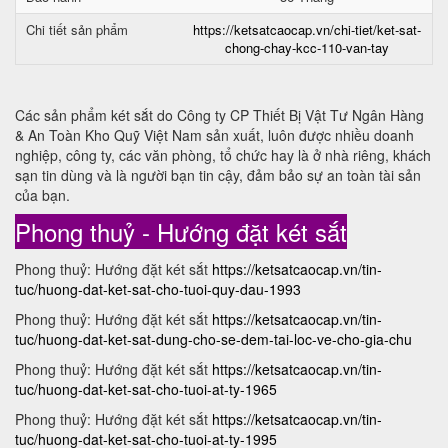
Chi tiết sản phẩm
https://ketsatcaocap.vn/chi-tiet/ket-sat-
chong-chay-kcc-110-van-tay
Các sản phẩm két sắt do Công ty CP Thiết Bị Vật Tư Ngân Hàng
& An Toàn Kho Quỹ Việt Nam sản xuất, luôn được nhiều doanh
nghiệp, công ty, các văn phòng, tổ chức hay là ở nhà riêng, khách
sạn tin dùng và là người bạn tin cậy, đảm bảo sự an toàn tài sản
của bạn.
Phong thuỷ - Hướng đặt két sắt
Phong thuỷ: Hướng đặt két sắt
https://ketsatcaocap.vn/tin-
tuc/huong-dat-ket-sat-cho-tuoi-quy-dau-1993
Phong thuỷ: Hướng đặt két sắt
https://ketsatcaocap.vn/tin-
tuc/huong-dat-ket-sat-dung-cho-se-dem-tai-loc-ve-cho-gia-chu
Phong thuỷ: Hướng đặt két sắt
https://ketsatcaocap.vn/tin-
tuc/huong-dat-ket-sat-cho-tuoi-at-ty-1965
Phong thuỷ: Hướng đặt két sắt
https://ketsatcaocap.vn/tin-
tuc/huong-dat-ket-sat-cho-tuoi-at-ty-1995