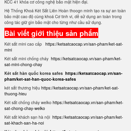
KCC 41 khóa cơ công nghệ bảo mật hiện đại.
Hệ Thống Khoá Két Sắt Liên Hoàn thoogn minh tạo ra sự an toàn
bảo mật cao độ cùng khoá Cơ tinh vi, dễ sử dụng an toàn trong
công tác giữ gìn bảo mật cho từng như cầu sử dụng.
Bài viết giới thiệu sản phẩm
Két sắt mini cao cấp
https://ketsatcaocap.vn/san-pham/ket-sat-
mini
Két sắt mini chống cháy
https://ketsatcaocap.vn/san-pham/ket-
sat-mini-chong-chay
Két sắt hàn quốc korea safes
https://ketsatcaocap.vn/san-
pham/ket-sat-han-quoc-korea-safes
két sắt thương hiệu
https://ketsatcaocap.vn/san-pham/ket-sat-
thuong-hieu
Két sắt chống cháy welko
https://ketsatcaocap.vn/san-pham/ket-
sat-chong-chay-welko
Két sắt khách sạn hà nội
https://ketsatcaocap.vn/san-pham/ket-
sat-khach-san-ha-noi