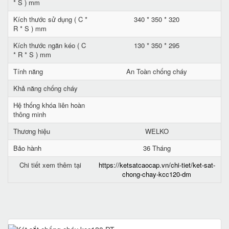
* S ) mm
Kích thước sử dụng ( C *
340 * 350 * 320
R * S ) mm
Kích thước ngăn kéo ( C
130 * 350 * 295
* R * S ) mm
Tính năng
An Toàn chống cháy
Khả năng chống cháy
Hệ thống khóa liên hoàn
thông minh
Thương hiệu
WELKO
Bảo hành
36 Tháng
Chi tiết xem thêm tại
https://ketsatcaocap.vn/chi-tiet/ket-sat-
chong-chay-kcc120-dm