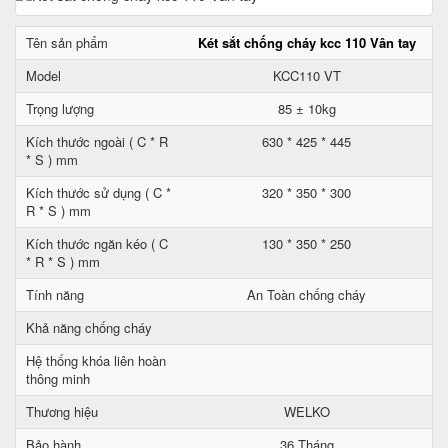
Tên sản phẩm
Két sắt chống cháy kcc 110 Vân tay
Model
KCC110 VT
Trọng lượng
85 ± 10kg
Kích thước ngoài ( C * R
630 * 425 * 445
* S ) mm
Kích thước sử dụng ( C *
320 * 350 * 300
R * S ) mm
Kích thước ngăn kéo ( C
130 * 350 * 250
* R * S ) mm
Tính năng
An Toàn chống cháy
Khả năng chống cháy
Hệ thống khóa liên hoàn
thông minh
Thương hiệu
WELKO
Bảo hành
36 Tháng