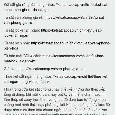
Két sắt giá rẻ tại đà nẵng:
https://ketsatcaocap.vn/tin-tuc/ket-sat-
khach-san-gia-re-da-nang-1
Tủ sắt văn phòng giá rẻ:
https://ketsatcaocap.vn/chi-tiet/tu-sat-
van-phong-gia-re
Tủ sắt locker 24 ngăn:
https://ketsatcaocap.vn/chi-tiet/tu-sat-
locker-24-ngan
Tủ sắt biên hoà:
https://ketsatcaocap.vn/chi-tiet/tu-sat-van-phong-
bien-hoa
Tủ bảo mật BDI 4 cánh
https://ketsatcaocap.vn/chi-tiet/tu-bao-
mat-bdi-04-canh-kc
Giá sắt:
https://ketsatcaocap.vn/san-pham/gia-sat
Thuê két sắt ngân hàng
https://ketsatcaocap.vn/chi-tiet/thue-ket-
sat-ngan-hang-vietcombank
Phía trong cửa két sắt chống cháy thiết kế những đĩa thép xếp
tầng di động, khi mũi khoan, hay bất kỳ vật thể lạ chạm vào thì
tấm thép sẽ xoay tròn theo vòng tua để đảm bảo tự động khóa
chống mọi hình thức nạy phá hoại két Két sắt chống cháy kcc150
được sản xuất theo tiêu chuẩn ngân hàng của châu âu và được
kiểm định chất lượng nghiêm ngặt ngay từ trong khâu sản xuất.