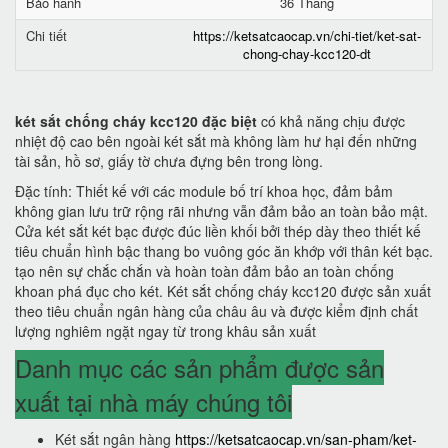
Bảo hành
36 Tháng
Chi tiết
https://ketsatcaocap.vn/chi-tiet/ket-sat-
chong-chay-kcc120-dt
két sắt chống cháy kcc120 đặc biệt
có khả năng chịu được
nhiệt độ cao bên ngoài két sắt mà không làm hư hại đến những
tài sản, hồ sơ, giấy tờ chưa đựng bên trong lòng.
Đặc tính: Thiết kế với các module bố trí khoa học, đảm bảm
không gian lưu trữ rộng rãi nhưng vẫn đảm bảo an toàn bảo mật.
Cửa két sắt két bạc được đúc liền khối bởi thép dày theo thiết kế
tiêu chuẩn hình bậc thang bo vuông góc ăn khớp với thân két bạc.
tạo nên sự chắc chắn và hoàn toàn đảm bảo an toàn chống
khoan phá đục cho két. Két sắt chống cháy kcc120 được sản xuất
theo tiêu chuẩn ngân hàng của châu âu và được kiểm định chất
lượng nghiêm ngặt ngay từ trong khâu sản xuất
Danh mục các sản phẩm được sản
xuất tại nhà máy chúng tôi
Két sắt ngân hàng
https://ketsatcaocap.vn/san-pham/ket-