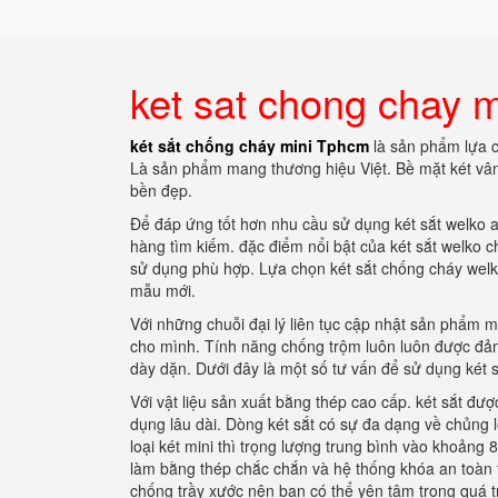
ket sat chong chay 
két sắt chống cháy mini Tphcm
là sản phẩm lựa c
Là sản phẩm mang thương hiệu Việt. Bề mặt két vân
bền đẹp.
Để đáp ứng tốt hơn nhu cầu sử dụng két sắt welko 
hàng tìm kiếm. đặc điểm nổi bật của két sắt welko c
sử dụng phù hợp. Lựa chọn két sắt chống cháy welko
mẫu mới.
Với những chuỗi đại lý liên tục cập nhật sản phẩm m
cho mình. Tính năng chống trộm luôn luôn được đảm
dày dặn. Dưới đây là một số tư vấn để sử dụng két sắ
Với vật liệu sản xuất bằng thép cao cấp. két sắt đ
dụng lâu dài. Dòng két sắt có sự đa dạng về chủng l
loại két mini thì trọng lượng trung bình vào khoảng 
làm bằng thép chắc chắn và hệ thống khóa an toàn 
chống trầy xước nên bạn có thể yên tâm trong quá t