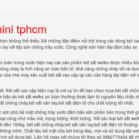
mini tphcm
họn không thể thiếu.Với những đặc điểm nổi trội trong các dòng két ca
 tay với lớp sơn chống trầy xước. Công nghệ sơn hiện đại đảm bảo an 
an toàn trong nước hiện nay các sản phẩm két sắt welko được nhiều k
hống cháy là tính năng an toàn bền bỉ. khả năng chống cháy tốt và dun
 của nhà máy sản xuất két sắt cao cấp tại các cửa hàng đại diện với 
ới. Két sắt cao cấp hiện nay là nơi uy tín để bạn chọn mua két sắt chố
 bảo do két sắt welko an toàn thường được làm từ nguyên liệu chắc c
t chống cháy,két sắt vân tay,két sắt điện tử cho chất lượng tốt nhất.
ược sơn phủ bề mặt chống trầy xước đảm bảo sản phẩm bền trong thời g
oại cũng như mẫu mã, trọng lượng, khối lượng. Với các loại két sắt wel
80 đến 150kg. két sắt chống cháy,két sắt vân tay,két sắt điện tử thường
thông minh. Chất liệu bề mặt của két bóng đẹp, mịn và sử dụng lớp sơ
rình sử dụng két. Liên hệ ngay với chúng tôi theo số 0982770404 để n