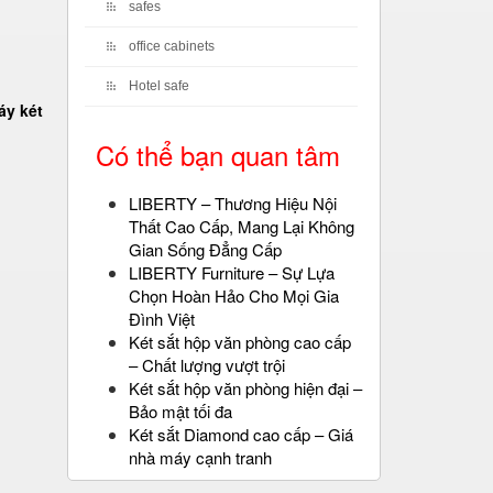
safes
office cabinets
Hotel safe
áy két
Có thể bạn quan tâm
LIBERTY – Thương Hiệu Nội
Thất Cao Cấp, Mang Lại Không
Gian Sống Đẳng Cấp
LIBERTY Furniture – Sự Lựa
Chọn Hoàn Hảo Cho Mọi Gia
Đình Việt
Két sắt hộp văn phòng cao cấp
– Chất lượng vượt trội
Két sắt hộp văn phòng hiện đại –
Bảo mật tối đa
Két sắt Diamond cao cấp – Giá
nhà máy cạnh tranh