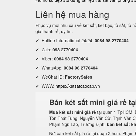
#
tủ hồ sơ đẹp
#
tủ đựng tài liệu
#
tủ sắt văn phòng
#
t
Liên hệ mua hàng
Phục vụ mọi nhu cầu về két sắt, két bạc, tủ sắt, tủ 
giá thành rẻ, uy tín.
✔ Hotline International 24/24:
0084 98 2770404
✔ Zalo:
098 2770404
✔ Viber:
0084 98 2770404
✔ WhatsApp:
0084 98 2770404
✔ WeChat ID:
FactorySafes
✔ WWW:
https://ketsatcaocap.vn
Bán két sắt mini giá rẻ 
Mua két sắt mini giá rẻ
tại quận 1 TpHCM: B
Tôn Thất Tùng, Nguyễn Văn Cừ, Trịnh Văn Cấ
Phạm Ngũ Lão, Trương Định,
bán két sắt k
Nơi bán két sắt giá rẻ tại quận 2 hcm: Phạm