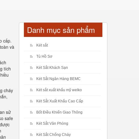
Danh mục sản phẩm
o cấp.
Két sắt
toàn và
Tủ Hồ Sơ
hách
g tích
Két Sắt Khách Sạn
nhiều
Két Sắt Ngân Hàng BEMC
ng cháy
Két sắt xuất khẩu mỹ welko
hắn,
Két Sắt Xuất Khẩu Cao Cấp
ian sử
Bốt Điều Khiển Giao Thông
ko safe
 được
Két Sắt Văn Phòng
n
Két Sắt Chống Cháy
hận