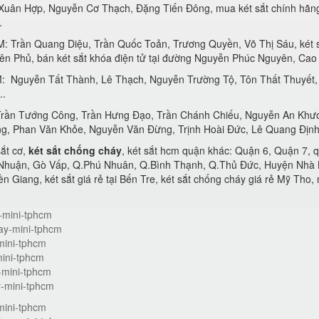
Xuân Hợp, Nguyễn Cơ Thạch, Đặng Tiến Đông, mua két sắt chính hãn
.
M: Trần Quang Diệu, Trần Quốc Toản, Trương Quyền, Võ Thị Sáu, két s
ên Phủ, bán két sắt khóa điện tử tại đường Nguyễn Phúc Nguyên, Cao
: Nguyễn Tất Thành, Lê Thạch, Nguyễn Trường Tộ, Tôn Thất Thuyết, 
..
, Trần Tướng Công, Trần Hưng Đạo, Trần Chánh Chiếu, Nguyễn An Kh
g, Phan Văn Khỏe, Nguyễn Văn Đừng, Trịnh Hoài Đức, Lê Quang Định,
sắt cơ,
két sắt chống cháy
, két sắt hcm quận khác: Quận 6, Quận 7,
ận, Gò Vấp, Q.Phú Nhuân, Q.Bình Thạnh, Q.Thủ Đức, Huyện Nhà B
n Giang, két sắt giá rẻ tại Bến Tre, két sắt chống cháy giá rẻ Mỹ Tho,
y-mini-tphcm
hay-mini-tphcm
-mini-tphcm
mini-tphcm
y-mini-tphcm
y-mini-tphcm
mini-tphcm