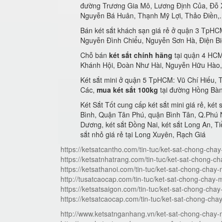
đường Trương Gia Mô, Lương Định Của, Đỗ 
Nguyễn Bá Huân, Thạnh Mỹ Lợi, Thảo Điền,.
Bán két sắt khách sạn giá rẻ ở quận 3 TpHC
Nguyễn Đình Chiểu, Nguyễn Sơn Hà, Điện Bi
Chỗ bán
két sắt chính hãng
tại quận 4 HCM
Khánh Hội, Đoàn Như Hài, Nguyễn Hữu Hào,
Két sắt mini ở quận 5 TpHCM: Vũ Chí Hiếu
Các,
mua két sắt 100kg
tại đường Hồng Bàn
Két Sắt Tốt cung cấp két sắt mini giá rẻ, két 
Bình, Quận Tân Phú, quận Bình Tân, Q.Phú Nhu
Dương, két sắt Đồng Nai, két sắt Long An, Tiề
sắt nhỏ giá rẻ tại Long Xuyên, Rạch Giá
https://ketsatcantho.com/tin-tuc/ket-sat-chong-cha
https://ketsatnhatrang.com/tin-tuc/ket-sat-chong-c
https://ketsathanoi.com/tin-tuc/ket-sat-chong-chay
http://tusatcaocap.com/tin-tuc/ket-sat-chong-chay-
https://ketsatsaigon.com/tin-tuc/ket-sat-chong-cha
https://ketsatcaocap.com/tin-tuc/ket-sat-chong-cha
http://www.ketsatnganhang.vn/ket-sat-chong-chay-