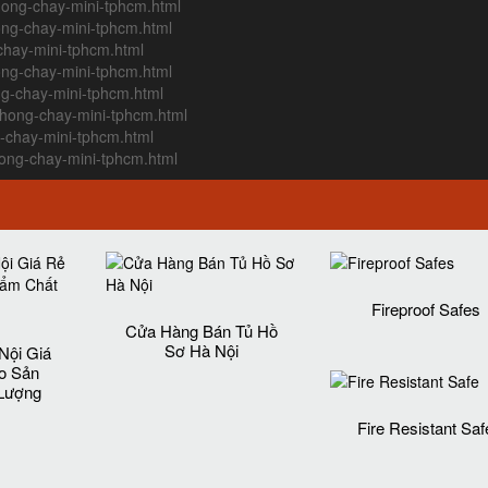
hong-chay-mini-tphcm.html
ong-chay-mini-tphcm.html
chay-mini-tphcm.html
ong-chay-mini-tphcm.html
ng-chay-mini-tphcm.html
chong-chay-mini-tphcm.html
g-chay-mini-tphcm.html
ong-chay-mini-tphcm.html
Fireproof Safes
Cửa Hàng Bán Tủ Hồ
Sơ Hà Nội
Nội Giá
o Sản
Lượng‎
Fire Resistant Saf