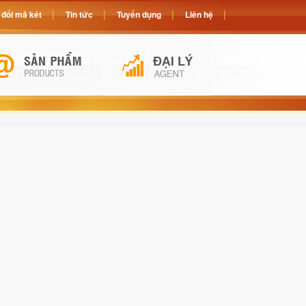
đổi mã két
Tin tức
Tuyển dụng
Liên hệ