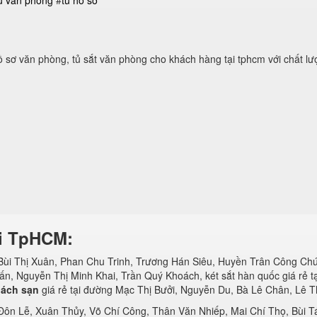
ủ văn phòng
#
tủ hồ sơ
hồ sơ văn phòng, tủ sắt văn phòng cho khách hàng tại tphcm với chất lượ
tại TpHCM:
ùi Thị Xuân, Phan Chu Trinh, Trương Hán Siêu, Huyền Trân Công Chúa,
n, Nguyễn Thị Minh Khai, Trần Quý Khoách, két sắt hàn quốc giá rẻ t
hách sạn
giá rẻ tại đường Mạc Thị Bưởi, Nguyễn Du, Bà Lê Chân, Lê Th
 Đôn Lễ, Xuân Thủy, Võ Chí Công, Thân Văn Nhiếp, Mai Chí Thọ, Bùi Tá