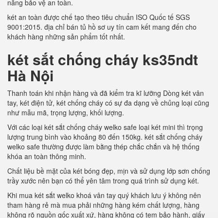
năng bảo vệ an toàn.
két an toàn được chế tạo theo tiêu chuẩn ISO Quốc tế SGS
9001:2015. địa chỉ bán tủ hồ sơ uy tín cam kết mang đến cho
khách hàng những sản phẩm tốt nhất.
két sắt chống cháy ks35ndt
Hà Nội
Thanh toán khi nhận hàng và đã kiểm tra kĩ lưỡng Dòng két vân
tay, két điện tử, két chống cháy có sự đa dạng về chủng loại cũng
như mẫu mã, trọng lượng, khối lượng.
Với các loại két sắt chống cháy welko safe loại két mini thì trọng
lượng trung bình vào khoảng 80 đến 150kg. két sắt chống cháy
welko safe thường được làm bằng thép chắc chắn và hệ thống
khóa an toàn thông minh.
Chất liệu bề mặt của két bóng đẹp, mịn và sử dụng lớp sơn chống
trầy xước nên bạn có thể yên tâm trong quá trình sử dụng két.
Khi mua két sắt welko khoá vân tay quý khách lưu ý không nên
tham hàng rẻ mà mua phải những hàng kém chất lượng, hàng
không rõ nguồn gốc xuất xứ, hàng không có tem bảo hành, giấy