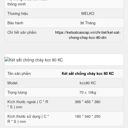
thông minh
Thương hiệu
WELKO
Bảo hành
36 Tháng
Chi tiết sản phẩm
https://ketsatcaocap.vn/chi-tiet/ket-sat-
chong-chay-kcc-80-dm
Tên sản phẩm
Két sắt chống cháy kcc 80 KC
Model
kcc80 KC
Trọng lượng
70 ± 10kg
Kích thước ngoài ( C * R
395 * 455 * 380
* S ) mm
Kích thước sử dụng ( C *
190 * 340 * 250
R * S ) mm