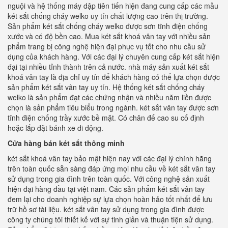
nguội và hệ thống máy dập tiên tiến hiện đang cung cấp các mẫu
két sắt chống cháy welko uy tín chất lượng cao trên thị trường.
Sản phẩm két sắt chống cháy welko được sơn tĩnh điện chống
xước và có độ bền cao. Mua két sắt khoá vân tay với nhiều sản
phẩm trang bị công nghệ hiện đại phục vụ tốt cho nhu cầu sử
dụng của khách hàng. Với các đại lý chuyên cung cấp két sắt hiện
đại tại nhiều tỉnh thành trên cả nước. nhà máy sản xuất két sắt
khoá vân tay là địa chỉ uy tín để khách hàng có thể lựa chọn được
sản phẩm két sắt vân tay uy tín. Hệ thống két sắt chống cháy
welko là sản phẩm đạt các chứng nhận và nhiều năm liền được
chọn là sản phẩm tiêu biểu trong ngành. két sắt vân tay được sơn
tĩnh điện chống trầy xước bề mặt. Có chân đế cao su cố định
hoặc lắp đặt bánh xe di động.
Cửa hàng bán két sắt thông minh
két sắt khoá vân tay bảo mật hiện nay với các đại lý chính hãng
trên toàn quốc sẵn sàng đáp ứng mọi nhu cầu về két sắt vân tay
sử dụng trong gia đình trên toàn quốc. Với công nghệ sản xuất
hiện đại hàng đầu tại việt nam. Các sản phẩm két sắt vân tay
đem lại cho doanh nghiệp sự lựa chọn hoàn hảo tốt nhất để lưu
trữ hồ sơ tài liệu. két sắt vân tay sử dụng trong gia đình được
công ty chúng tôi thiết kế với sự tinh giản và thuận tiện sử dụng.