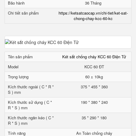
Bảo hành
36 Tháng
Chi tiết sản phẩm
https://ketsatcaocap.vn/chi-tiet/ket-sat-
chong-chay-kcc-60-kc
Tên sản phẩm
Két sắt chống cháy KCC 60 Điện Tử
Model
KCC 60 ĐT
Trọng lượng
60 ± 10kg
Kích thước ngoài ( C * R *
375 * 455 * 360
S ) mm
Kích thước sử dụng ( C *
190 * 380 * 240
R * S ) mm
Kích thước ngăn kéo ( C *
35 * 290 * 180
R * S ) mm
Tính năng
An Toàn chống cháy