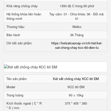
Khả năng chống cháy
1350 độ C trong 60 phút
Hệ thống khóa liên hoàn
Tay cầm: 01 - Chìa khóa: 06 - Đổi mã:
thông minh
01
Thương hiệu
Welko
Bảo hành
36 Tháng
Chi tiết sản phẩm
https://ketsatcaocap.vn/chi-tiet/ket-
sat-chong-chay-kcc-60-dien-tu
Tên sản phẩm
Két sắt chống cháy KCC 60 ĐM
Model
KCC 60 ĐM
Trọng lượng
60 ± 10kg
Kích thước ngoài ( C * R
375 * 455 * 360
* S ) mm