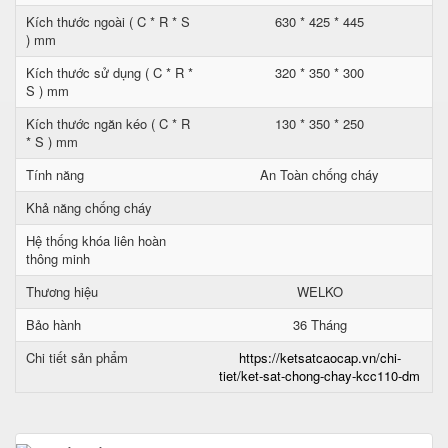
Kích thước ngoài ( C * R * S
630 * 425 * 445
) mm
Kích thước sử dụng ( C * R *
320 * 350 * 300
S ) mm
Kích thước ngăn kéo ( C * R
130 * 350 * 250
* S ) mm
Tính năng
An Toàn chống cháy
Khả năng chống cháy
Hệ thống khóa liên hoàn
thông minh
Thương hiệu
WELKO
Bảo hành
36 Tháng
Chi tiết sản phẩm
https://ketsatcaocap.vn/chi-
tiet/ket-sat-chong-chay-kcc110-dm