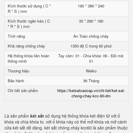
Kích thước sử dụng ( C *
190 * 380 * 240
R * S ) mm
Kích thước ngăn kéo ( C
35 * 290 * 180
* R * S ) mm
Tính năng
An Toàn chống cháy
Khả năng chống cháy
1350 độ C trong 60 phút
Hệ thống khóa liên hoàn
Tay cầm: 01 - Chìa khóa: 06 - Đổi mã:
thông minh
01
Thương hiệu
Welko
Bảo hành
36 Tháng
Chi tiết sản phẩm
https://ketsatcaocap.vn/chi-tiet/ket-sat-
chong-chay-kcc-60-dm
Là sản phẩm
két sắt
sử dụng hệ thống khóa két điện tử với ổ
khóa và chìa khóa to. với ổ khóa này có thể mở khóa và mở cánh
cửa két sắt dễ dàng. két sắt chóng cháy kcc60 là sản phẩm thuộc