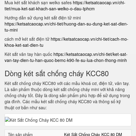
Mua két sắt khách sạn welko safes
https://ketsatcaocap.vn/chi-
tiet/mua-ket-sat-khach-san-welko-o-dau-tphcm
Hướng dẫn sử dụng két sắt điện tử mini
https://ketsatcaocap.vn/chi-tiet/huong-dan-su-dung-ket-sat-dien-
tu-mini
cách mở két sắt điện tử
https://ketsatcaocap.vn/chi-tiet/cach-mo-
khoa-ket-sat-dien-tu
Két sắt vân tay hàn quốc
https://ketsatcaocap.vn/chi-tiet/ket-sat-
van-tay-dien-tu-han-quoc-bemc-k90-fe-su-lua-chon-thong-minh
Dòng két sắt chống cháy KCC80
Két sắt chống cháy KCC80 với các mẫu khoá cơ, điện tử, vân tay.
Là sản phẩm thuộc dòng két sắt chống cháy mini với khả năng
chống cháy tốt. Đây là dòng sản phẩm phù hợp để sử dụng trong
gia đình. Các mẫu két sắt chống cháy KCC80 và thông số kỹ
thuật cơ bản như sau:
Tên sản phẩm
Két Sắt Chống Cháy KCC 80 DM