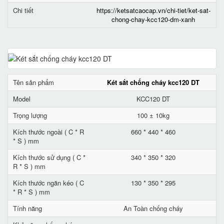
Chi tiết
https://ketsatcaocap.vn/chi-tiet/ket-sat-
chong-chay-kcc120-dm-xanh
Tên sản phẩm
Két sắt chống cháy kcc120 DT
Model
KCC120 DT
Trọng lượng
100 ± 10kg
Kích thước ngoài ( C * R
660 * 440 * 460
* S ) mm
Kích thước sử dụng ( C *
340 * 350 * 320
R * S ) mm
Kích thước ngăn kéo ( C
130 * 350 * 295
* R * S ) mm
Tính năng
An Toàn chống cháy