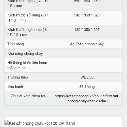
Kích thước ngoài ( C * R
660 * 440 * 460
* S ) mm
Kích thước sử dụng ( C *
340 * 350 * 320
R * S ) mm
Kích thước ngăn kéo ( C
130 * 350 * 295
* R * S ) mm
Tính năng
An Toàn chống cháy
Khả năng chống cháy
Hệ thống khóa liên hoàn
thông minh
Thương hiệu
WELKO
Bảo hành
36 Tháng
Chi tiết xem thêm tại
https://ketsatcaocap.vn/chi-tiet/ket-sat-
chong-chay-kcc120-dm