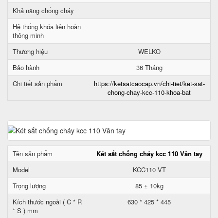
Khả năng chống cháy
Hệ thống khóa liên hoàn
thông minh
Thương hiệu
WELKO
Bảo hành
36 Tháng
Chi tiết sản phẩm
https://ketsatcaocap.vn/chi-tiet/ket-sat-
chong-chay-kcc-110-khoa-bat
Tên sản phẩm
Két sắt chống cháy kcc 110 Vân tay
Model
KCC110 VT
Trọng lượng
85 ± 10kg
Kích thước ngoài ( C * R
630 * 425 * 445
* S ) mm