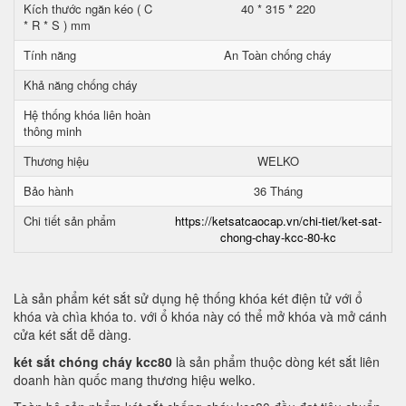
Kích thước ngăn kéo ( C
40 * 315 * 220
* R * S ) mm
Tính năng
An Toàn chống cháy
Khả năng chống cháy
Hệ thống khóa liên hoàn
thông minh
Thương hiệu
WELKO
Bảo hành
36 Tháng
Chi tiết sản phẩm
https://ketsatcaocap.vn/chi-tiet/ket-sat-
chong-chay-kcc-80-kc
Là sản phẩm két sắt sử dụng hệ thống khóa két điện tử với ổ
khóa và chìa khóa to. với ổ khóa này có thể mở khóa và mở cánh
cửa két sắt dễ dàng.
két sắt chóng cháy kcc80
là sản phẩm thuộc dòng két sắt liên
doanh hàn quốc mang thương hiệu welko.