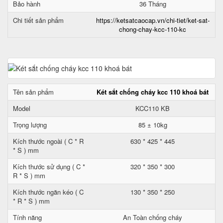
Bảo hành
36 Tháng
Chi tiết sản phẩm
https://ketsatcaocap.vn/chi-tiet/ket-sat-
chong-chay-kcc-110-kc
Tên sản phẩm
Két sắt chống cháy kcc 110 khoá bát
Model
KCC110 KB
Trọng lượng
85 ± 10kg
Kích thước ngoài ( C * R
630 * 425 * 445
* S ) mm
Kích thước sử dụng ( C *
320 * 350 * 300
R * S ) mm
Kích thước ngăn kéo ( C
130 * 350 * 250
* R * S ) mm
Tính năng
An Toàn chống cháy