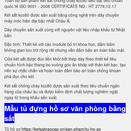
Toàn bộ sản phẩm két sắt chống cháy kcc80 đều đạt tiêu chuẩn
quốc tế ISO 9001 - 2008 CERTIFICATE NO.: HT 2776.12.17
Két sắt kcc80 được sản xuất bằng công nghệ trên dây chuyền
máy móc hiện đại bậc nhất Châu Á,
Dây chuyền sản xuất cùng với nguyên vật liệu nhập khẩu từ Nhật
bản.
Đặc tính: Thiết kế với các module bố trí khoa học, đảm bảm
không gian lưu trữ rộng rãi nhưng vẫn đảm bảo an toàn bảo mật.
Cửa két sắt được đúc liền khối bởi thép dày theo thiết kế tiêu
chuẩn hình bậc thang bo vuông góc ăn khớp với thân két bạc. tạo
nên sự chắc chắn và hoàn toàn đảm bảo an toàn chống khoan
phá đục cho két.
Két sắt chống cháy kcc80 được sản xuất theo tiêu chuẩn ngân
hàng của châu âu và được kiểm định chất lượng nghiêm ngặt
ngay từ trong khâu sản xuất.
Mẫu tủ đựng hồ sơ văn phòng bằng
sắt
Tủ hồ sơ
https://ketsatcaocap.vn/san-pham/tu-ho-so