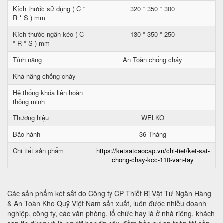
Kích thước sử dụng ( C *
320 * 350 * 300
R * S ) mm
Kích thước ngăn kéo ( C
130 * 350 * 250
* R * S ) mm
Tính năng
An Toàn chống cháy
Khả năng chống cháy
Hệ thống khóa liên hoàn
thông minh
Thương hiệu
WELKO
Bảo hành
36 Tháng
Chi tiết sản phẩm
https://ketsatcaocap.vn/chi-tiet/ket-sat-
chong-chay-kcc-110-van-tay
Các sản phẩm két sắt do Công ty CP Thiết Bị Vật Tư Ngân Hàng
& An Toàn Kho Quỹ Việt Nam sản xuất, luôn được nhiều doanh
nghiệp, công ty, các văn phòng, tổ chức hay là ở nhà riêng, khách