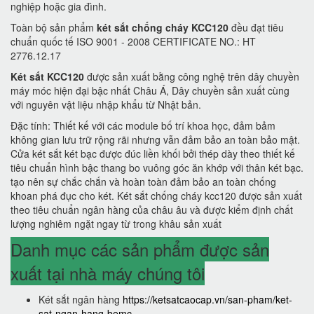
nghiệp hoặc gia đình.
Toàn bộ sản phẩm
két sắt chống cháy KCC120
đều đạt tiêu
chuẩn quốc tế ISO 9001 - 2008 CERTIFICATE NO.: HT
2776.12.17
Két sắt KCC120
được sản xuất bằng công nghệ trên dây chuyền
máy móc hiện đại bậc nhất Châu Á, Dây chuyền sản xuất cùng
với nguyên vật liệu nhập khẩu từ Nhật bản.
Đặc tính: Thiết kế với các module bố trí khoa học, đảm bảm
không gian lưu trữ rộng rãi nhưng vẫn đảm bảo an toàn bảo mật.
Cửa két sắt két bạc được đúc liền khối bởi thép dày theo thiết kế
tiêu chuẩn hình bậc thang bo vuông góc ăn khớp với thân két bạc.
tạo nên sự chắc chắn và hoàn toàn đảm bảo an toàn chống
khoan phá đục cho két. Két sắt chống cháy kcc120 được sản xuất
theo tiêu chuẩn ngân hàng của châu âu và được kiểm định chất
lượng nghiêm ngặt ngay từ trong khâu sản xuất
Danh mục các sản phẩm được sản
xuất tại nhà máy chúng tôi
Két sắt ngân hàng
https://ketsatcaocap.vn/san-pham/ket-
sat-ngan-hang-bemc