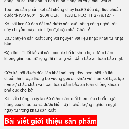
dòng két sắt liên doanh hàn quốc mang thương hiệu welko.
Toàn bộ sản phẩm két sắt chống cháy kcc60 đều đạt tiêu chuẩn
quốc tế ISO 9001 - 2008 CERTIFICATE NO.: HT 2776.12.17
Két sắt kcc 60 đen đổi mã được sản xuất bằng công nghệ trên
dây chuyền máy móc hiện đại bậc nhất Châu Á,
Dây chuyền sản xuất cùng với nguyên vật liệu nhập khẩu từ Nhật
bản.
Đặc tính: Thiết kế với các module bố trí khoa học, đảm bảm
không gian lưu trữ rộng rãi nhưng vẫn đảm bảo an toàn bảo mật.
Cửa két sắt được đúc liền khối bởi thép dày theo thiết kế tiêu
chuẩn hình bậc thang bo vuông góc ăn khớp với thân két bạc. tạo
nên sự chắc chắn và hoàn toàn đảm bảo an toàn chống khoan
phá đục cho két.
Két sắt chống cháy kcc60 được sản xuất theo tiêu chuẩn ngân
hàng của châu âu và được kiểm định chất lượng nghiêm ngặt
ngay từ trong khâu sản xuất.
Bài viết giới thiệu sản phẩm