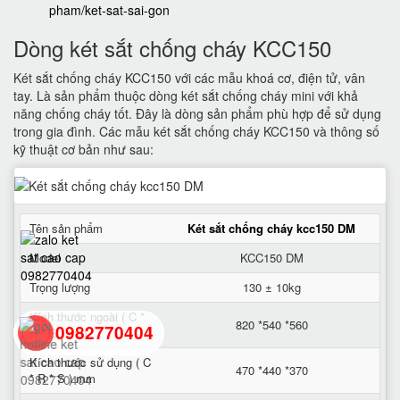
pham/ket-sat-sai-gon
Dòng két sắt chống cháy KCC150
Két sắt chống cháy KCC150 với các mẫu khoá cơ, điện tử, vân
tay. Là sản phẩm thuộc dòng két sắt chống cháy mini với khả
năng chống cháy tốt. Đây là dòng sản phẩm phù hợp để sử dụng
trong gia đình. Các mẫu két sắt chống cháy KCC150 và thông số
kỹ thuật cơ bản như sau:
Tên sản phẩm
Két sắt chống cháy kcc150 DM
Model
KCC150 DM
Trọng lượng
130 ± 10kg
Kích thước ngoài ( C *
820 *540 *560
0982770404
R * S ) mm
Kích thước sử dụng ( C
470 *440 *370
* R * S ) mm
back