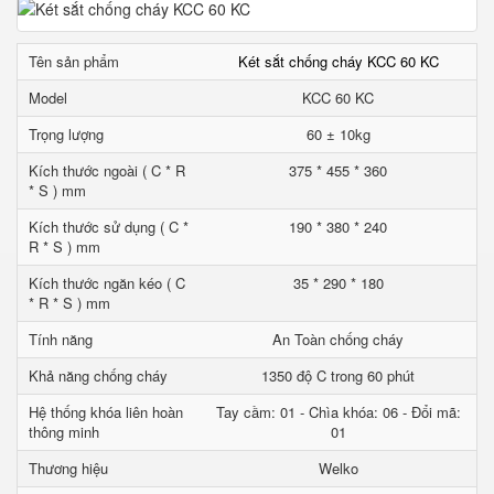
Tên sản phẩm
Két sắt chống cháy KCC 60 KC
Model
KCC 60 KC
Trọng lượng
60 ± 10kg
Kích thước ngoài ( C * R
375 * 455 * 360
* S ) mm
Kích thước sử dụng ( C *
190 * 380 * 240
R * S ) mm
Kích thước ngăn kéo ( C
35 * 290 * 180
* R * S ) mm
Tính năng
An Toàn chống cháy
Khả năng chống cháy
1350 độ C trong 60 phút
Hệ thống khóa liên hoàn
Tay cầm: 01 - Chìa khóa: 06 - Đổi mã:
thông minh
01
Thương hiệu
Welko