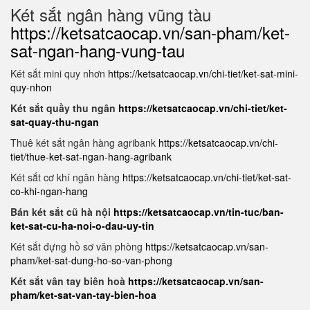
Két sắt ngân hàng vũng tàu
https://ketsatcaocap.vn/san-pham/ket-
sat-ngan-hang-vung-tau
Két sắt mini quy nhơn
https://ketsatcaocap.vn/chi-tiet/ket-sat-mini-
quy-nhon
Két sắt quầy thu ngân
https://ketsatcaocap.vn/chi-tiet/ket-
sat-quay-thu-ngan
Thuê két sắt ngân hàng agribank
https://ketsatcaocap.vn/chi-
tiet/thue-ket-sat-ngan-hang-agribank
Két sắt cơ khí ngân hàng
https://ketsatcaocap.vn/chi-tiet/ket-sat-
co-khi-ngan-hang
Bán két sắt cũ hà nội
https://ketsatcaocap.vn/tin-tuc/ban-
ket-sat-cu-ha-noi-o-dau-uy-tin
Két sắt đựng hồ sơ văn phòng
https://ketsatcaocap.vn/san-
pham/ket-sat-dung-ho-so-van-phong
Két sắt vân tay biên hoà
https://ketsatcaocap.vn/san-
pham/ket-sat-van-tay-bien-hoa