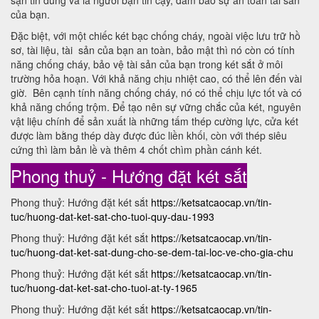
sạn tin dùng và là người bạn tin cậy, đảm bảo sự an toàn tài sản
của bạn.
Đặc biệt, với một chiếc két bạc chống cháy, ngoài việc lưu trữ hồ
sơ, tài liệu, tài sản của bạn an toàn, bảo mật thì nó còn có tính
năng chống cháy, bảo vệ tài sản của bạn trong két sắt ở môi
trường hỏa hoạn. Với khả năng chịu nhiệt cao, có thể lên đến vài
giờ. Bên cạnh tính năng chống cháy, nó có thể chịu lực tốt và có
khả năng chống trộm. Để tạo nên sự vững chắc của két, nguyên
vật liệu chính để sản xuất là những tấm thép cường lực, cửa két
được làm bằng thép dày được đúc liền khối, còn với thép siêu
cứng thì làm bản lề và thêm 4 chốt chìm phần cánh két.
Phong thuỷ - Hướng đặt két sắt
Phong thuỷ: Hướng đặt két sắt
https://ketsatcaocap.vn/tin-
tuc/huong-dat-ket-sat-cho-tuoi-quy-dau-1993
Phong thuỷ: Hướng đặt két sắt
https://ketsatcaocap.vn/tin-
tuc/huong-dat-ket-sat-dung-cho-se-dem-tai-loc-ve-cho-gia-chu
Phong thuỷ: Hướng đặt két sắt
https://ketsatcaocap.vn/tin-
tuc/huong-dat-ket-sat-cho-tuoi-at-ty-1965
Phong thuỷ: Hướng đặt két sắt
https://ketsatcaocap.vn/tin-