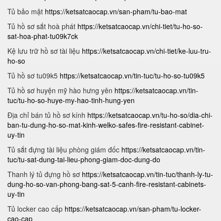
Tủ bảo mật
https://ketsatcaocap.vn/san-pham/tu-bao-mat
Tủ hồ sơ sắt hoà phát
https://ketsatcaocap.vn/chi-tiet/tu-ho-so-
sat-hoa-phat-tu09k7ck
Kệ lưu trữ hồ sơ tài liệu
https://ketsatcaocap.vn/chi-tiet/ke-luu-tru-
ho-so
Tủ hồ sơ tu09k5
https://ketsatcaocap.vn/tin-tuc/tu-ho-so-tu09k5
Tủ hồ sơ huyện mỹ hào hưng yên
https://ketsatcaocap.vn/tin-
tuc/tu-ho-so-huye-my-hao-tinh-hung-yen
Địa chỉ bán tủ hồ sơ kính
https://ketsatcaocap.vn/tu-ho-so/dia-chi-
ban-tu-dung-ho-so-mat-kinh-welko-safes-fire-resistant-cabinet-
uy-tin
Tủ sắt đựng tài liệu phòng giám đốc
https://ketsatcaocap.vn/tin-
tuc/tu-sat-dung-tai-lieu-phong-giam-doc-dung-do
Thanh lý tủ đựng hồ sơ
https://ketsatcaocap.vn/tin-tuc/thanh-ly-tu-
dung-ho-so-van-phong-bang-sat-5-canh-fire-resistant-cabinets-
uy-tin
Tủ locker cao cấp
https://ketsatcaocap.vn/san-pham/tu-locker-
cao-cap