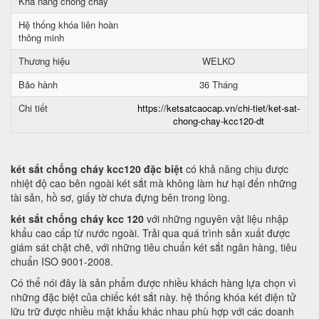
Khả năng chống cháy
Hệ thống khóa liên hoàn
thông minh
Thương hiệu
WELKO
Bảo hành
36 Tháng
Chi tiết
https://ketsatcaocap.vn/chi-tiet/ket-sat-
chong-chay-kcc120-dt
két sắt chống cháy kcc120 đặc biệt
có khả năng chịu được
nhiệt độ cao bên ngoài két sắt mà không làm hư hại đến những
tài sản, hồ sơ, giấy tờ chưa đựng bên trong lòng.
két sắt chống cháy kcc 120
với những nguyên vật liệu nhập
khẩu cao cấp từ nước ngoài. Trải qua quá trình sản xuất được
giám sát chặt chẽ, với những tiêu chuẩn két sắt ngân hàng, tiêu
chuẩn ISO 9001-2008.
Có thể nói đây là sản phẩm được nhiều khách hàng lựa chọn vì
những đặc biệt của chiếc két sắt này. hệ thống khóa két điện tử
lữu trữ được nhiều mật khẩu khác nhau phù hợp với các doanh