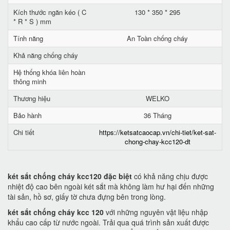
Kích thước ngăn kéo ( C
130 * 350 * 295
* R * S ) mm
Tính năng
An Toàn chống cháy
Khả năng chống cháy
Hệ thống khóa liên hoàn
thông minh
Thương hiệu
WELKO
Bảo hành
36 Tháng
Chi tiết
https://ketsatcaocap.vn/chi-tiet/ket-sat-
chong-chay-kcc120-dt
két sắt chống cháy kcc120 đặc biệt
có khả năng chịu được
nhiệt độ cao bên ngoài két sắt mà không làm hư hại đến những
tài sản, hồ sơ, giấy tờ chưa đựng bên trong lòng.
két sắt chống cháy kcc 120
với những nguyên vật liệu nhập
khẩu cao cấp từ nước ngoài. Trải qua quá trình sản xuất được