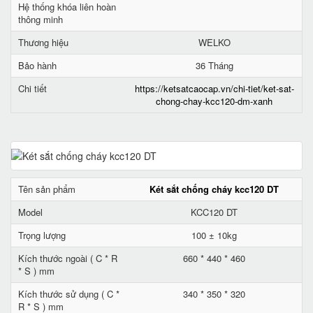
Hệ thống khóa liên hoàn
thông minh
Thương hiệu
WELKO
Bảo hành
36 Tháng
Chi tiết
https://ketsatcaocap.vn/chi-tiet/ket-sat-
chong-chay-kcc120-dm-xanh
Tên sản phẩm
Két sắt chống cháy kcc120 DT
Model
KCC120 DT
Trọng lượng
100 ± 10kg
Kích thước ngoài ( C * R
660 * 440 * 460
* S ) mm
Kích thước sử dụng ( C *
340 * 350 * 320
R * S ) mm