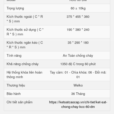
Trọng lượng
60 ± 10kg
Kích thước ngoài ( C * R
375 * 455 * 360
* S ) mm
Kích thước sử dụng ( C *
190 * 380 * 240
R * S ) mm
Kích thước ngăn kéo ( C
35 * 290 * 180
* R * S ) mm
Tính năng
An Toàn chống cháy
Khả năng chống cháy
1350 độ C trong 60 phút
Hệ thống khóa liên hoàn
Tay cầm: 01 - Chìa khóa: 06 - Đổi mã:
thông minh
01
Thương hiệu
Welko
Bảo hành
36 Tháng
Chi tiết sản phẩm
https://ketsatcaocap.vn/chi-tiet/ket-sat-
chong-chay-kcc-60-dm