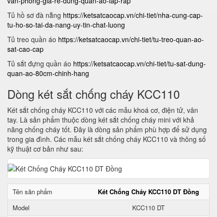
van-phong-gia-re-dung-quan-ao-lap-rap
Tủ hồ sơ đà nẵng
https://ketsatcaocap.vn/chi-tiet/nha-cung-cap-
tu-ho-so-tai-da-nang-uy-tin-chat-luong
Tủ treo quần áo
https://ketsatcaocap.vn/chi-tiet/tu-treo-quan-ao-
sat-cao-cap
Tủ sắt đựng quần áo
https://ketsatcaocap.vn/chi-tiet/tu-sat-dung-
quan-ao-80cm-chinh-hang
Dòng két sắt chống cháy KCC110
Két sắt chống cháy KCC110 với các mẫu khoá cơ, điện tử, vân
tay. Là sản phẩm thuộc dòng két sắt chống cháy mini với khả
năng chống cháy tốt. Đây là dòng sản phẩm phù hợp để sử dụng
trong gia đình. Các mẫu két sắt chống cháy KCC110 và thông số
kỹ thuật cơ bản như sau:
Tên sản phẩm
Két Chống Cháy KCC110 DT Đồng
Model
KCC110 DT