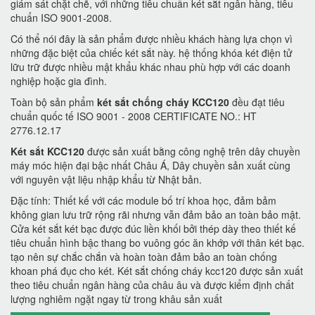
giám sát chặt chẽ, với những tiêu chuẩn két sắt ngân hàng, tiêu
chuẩn ISO 9001-2008.
Có thể nói đây là sản phẩm được nhiều khách hàng lựa chọn vì
những đặc biệt của chiếc két sắt này. hệ thống khóa két điện tử
lữu trữ được nhiều mật khẩu khác nhau phù hợp với các doanh
nghiệp hoặc gia đình.
Toàn bộ sản phẩm
két sắt chống cháy KCC120
đều đạt tiêu
chuẩn quốc tế ISO 9001 - 2008 CERTIFICATE NO.: HT
2776.12.17
Két sắt KCC120
được sản xuất bằng công nghệ trên dây chuyền
máy móc hiện đại bậc nhất Châu Á, Dây chuyền sản xuất cùng
với nguyên vật liệu nhập khẩu từ Nhật bản.
Đặc tính: Thiết kế với các module bố trí khoa học, đảm bảm
không gian lưu trữ rộng rãi nhưng vẫn đảm bảo an toàn bảo mật.
Cửa két sắt két bạc được đúc liền khối bởi thép dày theo thiết kế
tiêu chuẩn hình bậc thang bo vuông góc ăn khớp với thân két bạc.
tạo nên sự chắc chắn và hoàn toàn đảm bảo an toàn chống
khoan phá đục cho két. Két sắt chống cháy kcc120 được sản xuất
theo tiêu chuẩn ngân hàng của châu âu và được kiểm định chất
lượng nghiêm ngặt ngay từ trong khâu sản xuất