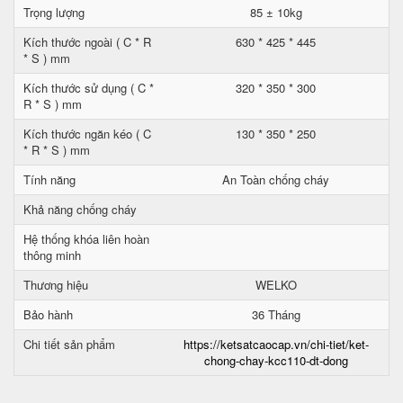
Trọng lượng
85 ± 10kg
Kích thước ngoài ( C * R
630 * 425 * 445
* S ) mm
Kích thước sử dụng ( C *
320 * 350 * 300
R * S ) mm
Kích thước ngăn kéo ( C
130 * 350 * 250
* R * S ) mm
Tính năng
An Toàn chống cháy
Khả năng chống cháy
Hệ thống khóa liên hoàn
thông minh
Thương hiệu
WELKO
Bảo hành
36 Tháng
Chi tiết sản phẩm
https://ketsatcaocap.vn/chi-tiet/ket-
chong-chay-kcc110-dt-dong