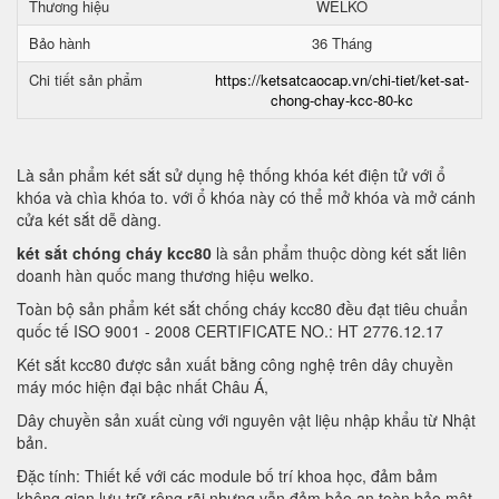
Thương hiệu
WELKO
Bảo hành
36 Tháng
Chi tiết sản phẩm
https://ketsatcaocap.vn/chi-tiet/ket-sat-
chong-chay-kcc-80-kc
Là sản phẩm két sắt sử dụng hệ thống khóa két điện tử với ổ
khóa và chìa khóa to. với ổ khóa này có thể mở khóa và mở cánh
cửa két sắt dễ dàng.
két sắt chóng cháy kcc80
là sản phẩm thuộc dòng két sắt liên
doanh hàn quốc mang thương hiệu welko.
Toàn bộ sản phẩm két sắt chống cháy kcc80 đều đạt tiêu chuẩn
quốc tế ISO 9001 - 2008 CERTIFICATE NO.: HT 2776.12.17
Két sắt kcc80 được sản xuất bằng công nghệ trên dây chuyền
máy móc hiện đại bậc nhất Châu Á,
Dây chuyền sản xuất cùng với nguyên vật liệu nhập khẩu từ Nhật
bản.
Đặc tính: Thiết kế với các module bố trí khoa học, đảm bảm
không gian lưu trữ rộng rãi nhưng vẫn đảm bảo an toàn bảo mật.