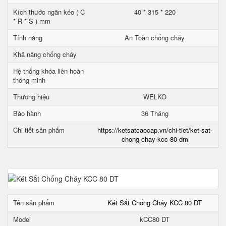
Kích thước ngăn kéo ( C
40 * 315 * 220
* R * S ) mm
Tính năng
An Toàn chống cháy
Khả năng chống cháy
Hệ thống khóa liên hoàn
thông minh
Thương hiệu
WELKO
Bảo hành
36 Tháng
Chi tiết sản phẩm
https://ketsatcaocap.vn/chi-tiet/ket-sat-
chong-chay-kcc-80-dm
Tên sản phẩm
Két Sắt Chống Cháy KCC 80 DT
Model
kCC80 DT