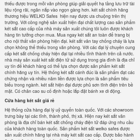
thiếu được trong mỗi văn phòng giúp giải quyết hạ tầng lưu trữ tài
liệu rộng rãi, ngăn nắp vào ngọn gàng hơn. két sắt chính hãng
thương hiệu WELKO Safes hiện nay được ưa chuộng trên thị
trường. Với công nghệ sản xuất hiện đại chất lượng cao sản phẩm
két sắt cao cấp của nhà máy sản xuất chúng tôi luôn được khách
hàng tin tưởng chọn mua. Mua ngay két sắt an toàn để trang bị
cho nội thất văn phòng hiện đại. két sắt vân tay chống cháy là lựa
chọn không thể thiếu trong văn phòng. Với các đại lý chuyên cung
cấp két sắt chống cháy hiện đại tại nhiều tỉnh thành trên cả nước.
nhà máy sản xuất két sắt điện tử sử dụng trong gia đình là địa chỉ
uy tín để khách hàng có thể lựa chọn được sản phẩm két sắt
chính hãng uy tín. Hệ thống két sắt cánh đúc là sản phẩm đạt các
chứng nhận và nhiều năm liền được lựa chọn là sản phẩm tiêu
biểu trong ngành. két sắt hiện đại được phủ sơn tĩnh điện trên bề
mặt. Có chân cao su cố định hoặc lắp đặt bánh xe di động.
Cửa hàng két sắt giá rẻ
Hệ thống cửa hàng đại lý uỷ quyển toàn quốc. Với các showroom
trưng bày tại các tỉnh, thành phố, thị xã. HIện nay két sắt văn
phòng là địa chỉ bán két sắt chống cháy điện tử đáp ứng nhu cầu
của khách hàng toàn quốc. Sản phẩm két sắt welko safes được
sản xuất chính hãng tại nhà máy két sắt cao cấp. Được bảo hành