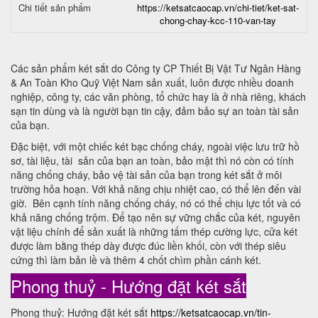
Chi tiết sản phẩm
https://ketsatcaocap.vn/chi-tiet/ket-sat-
chong-chay-kcc-110-van-tay
Các sản phẩm két sắt do Công ty CP Thiết Bị Vật Tư Ngân Hàng
& An Toàn Kho Quỹ Việt Nam sản xuất, luôn được nhiều doanh
nghiệp, công ty, các văn phòng, tổ chức hay là ở nhà riêng, khách
sạn tin dùng và là người bạn tin cậy, đảm bảo sự an toàn tài sản
của bạn.
Đặc biệt, với một chiếc két bạc chống cháy, ngoài việc lưu trữ hồ
sơ, tài liệu, tài sản của bạn an toàn, bảo mật thì nó còn có tính
năng chống cháy, bảo vệ tài sản của bạn trong két sắt ở môi
trường hỏa hoạn. Với khả năng chịu nhiệt cao, có thể lên đến vài
giờ. Bên cạnh tính năng chống cháy, nó có thể chịu lực tốt và có
khả năng chống trộm. Để tạo nên sự vững chắc của két, nguyên
vật liệu chính để sản xuất là những tấm thép cường lực, cửa két
được làm bằng thép dày được đúc liền khối, còn với thép siêu
cứng thì làm bản lề và thêm 4 chốt chìm phần cánh két.
Phong thuỷ - Hướng đặt két sắt
Phong thuỷ: Hướng đặt két sắt
https://ketsatcaocap.vn/tin-