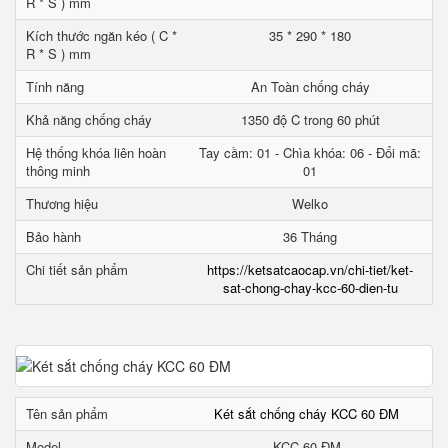
R * S ) mm
Kích thước ngăn kéo ( C *
35 * 290 * 180
R * S ) mm
Tính năng
An Toàn chống cháy
Khả năng chống cháy
1350 độ C trong 60 phút
Hệ thống khóa liên hoàn
Tay cầm: 01 - Chìa khóa: 06 - Đổi mã:
thông minh
01
Thương hiệu
Welko
Bảo hành
36 Tháng
Chi tiết sản phẩm
https://ketsatcaocap.vn/chi-tiet/ket-
sat-chong-chay-kcc-60-dien-tu
Tên sản phẩm
Két sắt chống cháy KCC 60 ĐM
Model
KCC 60 ĐM