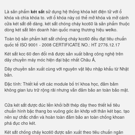
Là sản phẩm
két sắt
sử dụng hệ thống khóa két điện tử với ổ
khóa và chìa khóa to. với ổ khóa này có thể mở khóa và mở cánh
cửa két sắt dễ dàng. két sắt chóng cháy kcc60 là sản phẩm thuộc
dòng két sắt liên doanh hàn quốc mang thương hiệu welko.
Toàn bộ sản phẩm két sắt chống cháy kcc60 đều đạt tiêu chuẩn
quốc tế ISO 9001 - 2008 CERTIFICATE NO.: HT 2776.12.17
Két sắt kcc 60 đen đổi mã được sản xuất bằng công nghệ trên
dây chuyền máy móc hiện đại bậc nhất Châu Á,
Dây chuyền sản xuất cùng với nguyên vật liệu nhập khẩu từ Nhật
bản.
Đặc tính: Thiết kế với các module bố trí khoa học, đảm bảm
không gian lưu trữ rộng rãi nhưng vẫn đảm bảo an toàn bảo mật.
Cửa két sắt được đúc liền khối bởi thép dày theo thiết kế tiêu
chuẩn hình bậc thang bo vuông góc ăn khớp với thân két bạc. tạo
nên sự chắc chắn và hoàn toàn đảm bảo an toàn chống khoan
phá đục cho két.
Két sắt chống cháy kcc60 được sản xuất theo tiêu chuẩn ngân