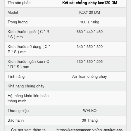
Tên sản phẩm
Két sắt chống cháy kcc120 DM
Model
KCC120 DM
Trọng lượng
100 ± 10kg
Kích thước ngoài ( C * R
660 * 440 * 460
* S ) mm
Kích thước sử dụng ( C *
340 * 350 * 320
R * S ) mm
Kích thước ngăn kéo ( C
130 * 350 * 295
* R * S ) mm
Tính năng
An Toàn chống cháy
Khả năng chống cháy
Hệ thống khóa liên hoàn
thông minh
Thương hiệu
WELKO
Bảo hành
36 Tháng
Chi tiết xem thêm tại
https://ketsatcaocap.vn/chi-tiet/ket-sat-