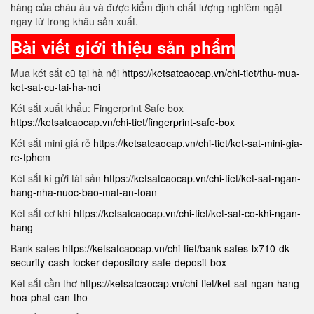
hàng của châu âu và được kiểm định chất lượng nghiêm ngặt
ngay từ trong khâu sản xuất.
Bài viết giới thiệu sản phẩm
Mua két sắt cũ tại hà nội
https://ketsatcaocap.vn/chi-tiet/thu-mua-
ket-sat-cu-tai-ha-noi
Két sắt xuất khẩu: Fingerprint Safe box
https://ketsatcaocap.vn/chi-tiet/fingerprint-safe-box
Két sắt mini giá rẻ
https://ketsatcaocap.vn/chi-tiet/ket-sat-mini-gia-
re-tphcm
Két sắt kí gửi tài sản
https://ketsatcaocap.vn/chi-tiet/ket-sat-ngan-
hang-nha-nuoc-bao-mat-an-toan
Két sắt cơ khí
https://ketsatcaocap.vn/chi-tiet/ket-sat-co-khi-ngan-
hang
Bank safes
https://ketsatcaocap.vn/chi-tiet/bank-safes-lx710-dk-
security-cash-locker-depository-safe-deposit-box
Két sắt cần thơ
https://ketsatcaocap.vn/chi-tiet/ket-sat-ngan-hang-
hoa-phat-can-tho