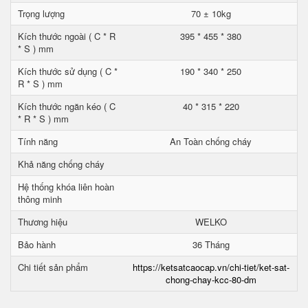
Trọng lượng
70 ± 10kg
Kích thước ngoài ( C * R
395 * 455 * 380
* S ) mm
Kích thước sử dụng ( C *
190 * 340 * 250
R * S ) mm
Kích thước ngăn kéo ( C
40 * 315 * 220
* R * S ) mm
Tính năng
An Toàn chống cháy
Khả năng chống cháy
Hệ thống khóa liên hoàn
thông minh
Thương hiệu
WELKO
Bảo hành
36 Tháng
Chi tiết sản phẩm
https://ketsatcaocap.vn/chi-tiet/ket-sat-
chong-chay-kcc-80-dm