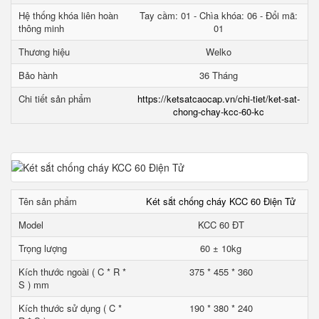
Hệ thống khóa liên hoàn
Tay cầm: 01 - Chìa khóa: 06 - Đổi mã:
thông minh
01
Thương hiệu
Welko
Bảo hành
36 Tháng
Chi tiết sản phẩm
https://ketsatcaocap.vn/chi-tiet/ket-sat-
chong-chay-kcc-60-kc
Tên sản phẩm
Két sắt chống cháy KCC 60 Điện Tử
Model
KCC 60 ĐT
Trọng lượng
60 ± 10kg
Kích thước ngoài ( C * R *
375 * 455 * 360
S ) mm
Kích thước sử dụng ( C *
190 * 380 * 240