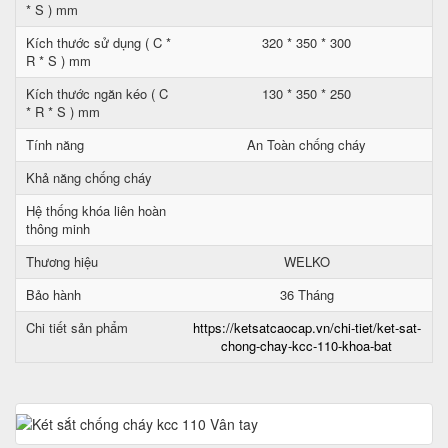
* S ) mm
Kích thước sử dụng ( C *
320 * 350 * 300
R * S ) mm
Kích thước ngăn kéo ( C
130 * 350 * 250
* R * S ) mm
Tính năng
An Toàn chống cháy
Khả năng chống cháy
Hệ thống khóa liên hoàn
thông minh
Thương hiệu
WELKO
Bảo hành
36 Tháng
Chi tiết sản phẩm
https://ketsatcaocap.vn/chi-tiet/ket-sat-
chong-chay-kcc-110-khoa-bat