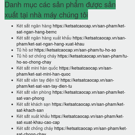
Danh mục các sản phẩm được sản
xuất tại nhà máy chúng tôi
Két sắt ngân hàng
https://ketsatcaocap.vn/san-pham/ket-
sat-ngan-hang-bemc
Két sắt ngân hàng xuất khẩu
https://ketsatcaocap.vn/san-
pham/ket-sat-ngan-hang-xuat-khau
Tủ hồ sơ
https://ketsatcaocap.vn/san-pham/tu-ho-so
Tủ hồ sơ chống cháy
https://ketsatcaocap.vn/san-pham/tu-
ho-so-chong-chay
Két sắt mini hàn quốc
https://ketsatcaocap.vn/san-
pham/ket-sat-mini-han-quoc
Két sắt vân tay điện tử
https://ketsatcaocap.vn/san-
pham/ket-sat-van-tay-dien-tu
Két sắt văn phòng
https://ketsatcaocap.vn/san-pham/ket-
sat-van-phong
Két sắt khách sạn
https://ketsatcaocap.vn/san-pham/ket-
sat-khach-san
Két sắt xuất khẩu
https://ketsatcaocap.vn/san-pham/ket-
sat-xuat-khau-cao-cap
Két sắt chống cháy
https://ketsatcaocap.vn/san-pham/ket-
sat-chong-chay