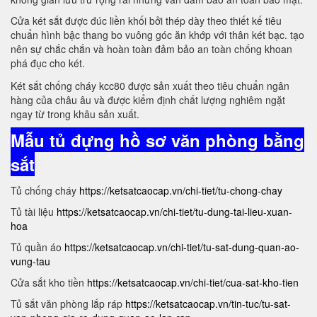
Cửa két sắt được đúc liền khối bởi thép dày theo thiết kế tiêu
chuẩn hình bậc thang bo vuông góc ăn khớp với thân két bạc. tạo
nên sự chắc chắn và hoàn toàn đảm bảo an toàn chống khoan
phá đục cho két.
Két sắt chống cháy kcc80 được sản xuất theo tiêu chuẩn ngân
hàng của châu âu và được kiểm định chất lượng nghiêm ngặt
ngay từ trong khâu sản xuất.
Mẫu tủ đựng hồ sơ văn phòng bằng
sắt
Tủ chống cháy
https://ketsatcaocap.vn/chi-tiet/tu-chong-chay
Tủ tài liệu
https://ketsatcaocap.vn/chi-tiet/tu-dung-tai-lieu-xuan-
hoa
Tủ quần áo
https://ketsatcaocap.vn/chi-tiet/tu-sat-dung-quan-ao-
vung-tau
Cửa sắt kho tiền
https://ketsatcaocap.vn/chi-tiet/cua-sat-kho-tien
Tủ sắt văn phòng lắp ráp
https://ketsatcaocap.vn/tin-tuc/tu-sat-