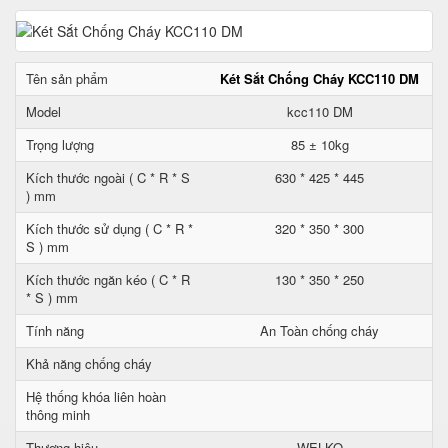
Tên sản phẩm
Két Sắt Chống Cháy KCC110 DM
Model
kcc110 DM
Trọng lượng
85 ± 10kg
Kích thước ngoài ( C * R * S
630 * 425 * 445
) mm
Kích thước sử dụng ( C * R *
320 * 350 * 300
S ) mm
Kích thước ngăn kéo ( C * R
130 * 350 * 250
* S ) mm
Tính năng
An Toàn chống cháy
Khả năng chống cháy
Hệ thống khóa liên hoàn
thông minh
Thương hiệu
WELKO