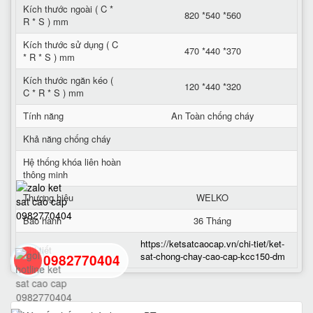
Kích thước ngoài ( C *
820 *540 *560
R * S ) mm
Kích thước sử dụng ( C
470 *440 *370
* R * S ) mm
Kích thước ngăn kéo (
120 *440 *320
C * R * S ) mm
Tính năng
An Toàn chống cháy
Khả năng chống cháy
Hệ thống khóa liên hoàn
thông minh
Thương hiệu
WELKO
Bảo hành
36 Tháng
https://ketsatcaocap.vn/chi-tiet/ket-
Chi tiết
sat-chong-chay-cao-cap-kcc150-dm
0982770404
back