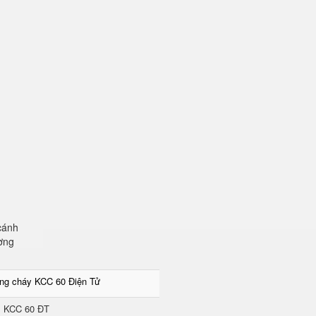
n
cánh
ơng
ống cháy KCC 60 Điện Tử
KCC 60 ĐT