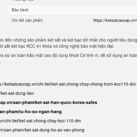
Bảo hành
Chi tiết sản phẩm
https://ketsatcaocap.vn/
m đến những sản phẩm két sắt và két bạc tốt nhất cho người tiêu dùn
ét sắt két bạc KCC 41 khóa cơ công nghệ bảo mật hiện đại.
a sự an toàn bảo mật cao độ cùng khoá Cơ tinh vi, dễ sử dụng an toà
.
s://ketsatcaocap.vn/chi-tiet/ket-sat-chong-chay-chong-trom-kcc110-do
/ket-sat-dung-tien
cap.vn/san-pham/ket-sat-han-quoc-korea-safes
/san-pham/tu-ho-so-ngan-hang
.vn/chi-tiet/ket-sat-chong-chay-kcc-110-dm
.vn/san-pham/ket-sat-dung-ho-so-van-phong