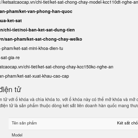
://ketsatcaocap.vn/chi-tiet/ket-sat-chong-chay-model-kcc110dt-nghe-a
/san-pham/ket-van-phong-han-quoc
ua-ket-sat
n/chi-tiet/noi-ban-ket-sat-dung-tien
.vn/san-pham/ket-sat-chong-chay-welko
n-pham/ket-sat-mini-khoa-dien-tu
sat-gia-re
satcaocap.vn/chi-tiet/ket-sat-chong-chay-kcc150kc-nghe-an
san-pham/ket-sat-xuat-khau-cao-cap
điện tử
 tử với ổ khóa và chìa khóa to. với ổ khóa này có thể mở khóa và mở 
điện tử là sản phẩm thuộc dòng két sắt liên doanh hàn quốc mang thư
Tên sản phẩm
Két sắt ch
Model