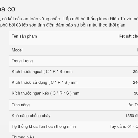
óa cơ
, có kết cấu an toàn vững chắc. Lắp một hệ thống khóa Điện Tử và mộ
phủ bởi 03 lớp sơn tĩnh điện đảm bảo sự bền màu theo thời gian
Tên sản phẩm
Két sắt c
Model
Trọng lượng
Kích thước ngoài ( C * R * S ) mm
39
Kích thước sử dụng ( C * R * S ) mm
24
Kích thước ngăn kéo ( C * R * S ) mm
30
Tính năng
An T
Khả năng chống cháy
1350 đ
Hệ thống khóa liên hoàn thông minh
Tay cầm: 01 - C
Thương hiệu