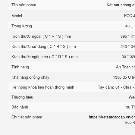
Tên sản phẩm
Két sắt chống 
Model
KCC 
Trọng lượng
40 ± 
Kích thước ngoài ( C * R * S ) mm
395 * 41
Kích thước sử dụng ( C * R * S ) mm
240 * 34
Kích thước ngăn kéo ( C * R * S ) mm
30 * 32
Tính năng
An Toàn c
Khả năng chống cháy
1350 độ C tr
Hệ thống khóa liên hoàn thông minh
Tay cầm: 01 - Chìa k
Thương hiệu
We
Bảo hành
36 T
Chi tiết sản phẩm
https://ketsatcaocap.vn/ch
kcc-4