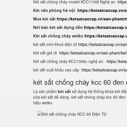
Két sắt chống cháy model KCC110dt Nghệ an
https
Két văn phòng hà nội
https://ketsatcaocap.vn
Mua két sắt
https://ketsatcaocap.vn/san-pham/m
Nơi bán két sắt đựng tiền
https://ketsatcaocap.v
Két sắt chống cháy welko
https://ketsatcaocap
két sắt mini khoá điện tử
https://ketsatcaocap.vn/sa
Két sắt giá rẻ
https://ketsatcaocap.vn/san-pham/ket-
Két sắt chống cháy KCC150kc nghệ an
https://ket
két sắt xuất khẩu cao cấp
https://ketsatcaocap.vn/
két sắt chống cháy kcc 60 đen 
Là sản phẩm
két sắt
sử dụng hệ thống khóa két điện
cửa két sắt dễ dàng.
két sắt
chóng cháy kcc 60 đen 
hiệu welko.