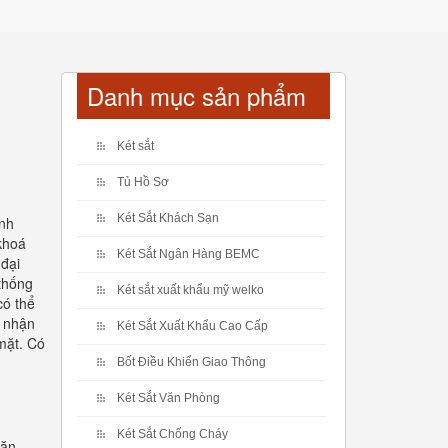
Danh mục sản phẩm
Két sắt
Tủ Hồ Sơ
Két Sắt Khách Sạn
anh
 khoá
Két Sắt Ngân Hàng BEMC
 đại
thống
Két sắt xuất khẩu mỹ welko
có thể
g nhận
Két Sắt Xuất Khẩu Cao Cấp
mặt. Có
Bốt Điều Khiển Giao Thông
Két Sắt Văn Phòng
Két Sắt Chống Cháy
văn