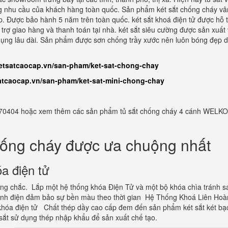
ứng nhu cầu của khách hàng toàn quốc. Sản phẩm két sắt chống cháy vâ
p. Được bảo hành 5 năm trên toàn quốc. két sắt khoá điện tử được hỗ t
 trợ giao hàng và thanh toán tại nhà. két sắt siêu cường được sản xuất 
sử dụng lâu dài. Sản phẩm được sơn chống trầy xước nên luôn bóng đẹp 
ketsatcaocap.vn/san-pham/ket-sat-chong-chay
satcaocap.vn/san-pham/ket-sat-mini-chong-chay
982770404 hoặc xem thêm các sản phẩm tủ sắt chống cháy 4 cánh WELKO
hống cháy được ưa chuộng nhất
a điện tử
vững chắc. Lắp một hệ thống khóa Điện Tử và một bộ khóa chìa tránh s
tĩnh điện đảm bảo sự bền màu theo thời gian Hệ Thống Khoá Liên Hoà
hóa điện tử Chất thép dầy cao cấp đem đến sản phẩm két sắt két bạ
sắt sử dụng thép nhập khẩu để sản xuất chế tạo.