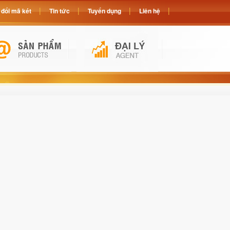
đổi mã két
Tin tức
Tuyển dụng
Liên hệ