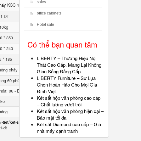
safes
cháy KCC 41 ĐT
office cabinets
41 ĐT
Hotel safe
10kg
0 * 350
Có thể bạn quan tâm
0 * 240
LIBERTY – Thương Hiệu Nội
5 * 185
Thất Cao Cấp, Mang Lại Không
hống cháy
Gian Sống Đẳng Cấp
LIBERTY Furniture – Sự Lựa
ong 60 phút
Chọn Hoàn Hảo Cho Mọi Gia
hóa: 06 - Đổi mã: 01
Đình Việt
Két sắt hộp văn phòng cao cấp
lko
– Chất lượng vượt trội
Két sắt hộp văn phòng hiện đại –
háng
Bảo mật tối đa
i-tiet/ket-sat-chong-chay-
Két sắt Diamond cao cấp – Giá
1-dt
nhà máy cạnh tranh