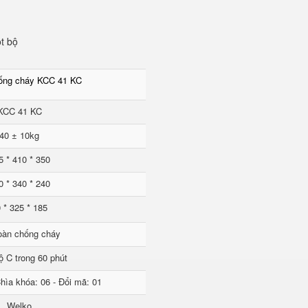
t bộ
hống cháy KCC 41 KC
KCC 41 KC
40 ± 10kg
5 * 410 * 350
0 * 340 * 240
 * 325 * 185
oàn chống cháy
ộ C trong 60 phút
hìa khóa: 06 - Đổi mã: 01
Welko