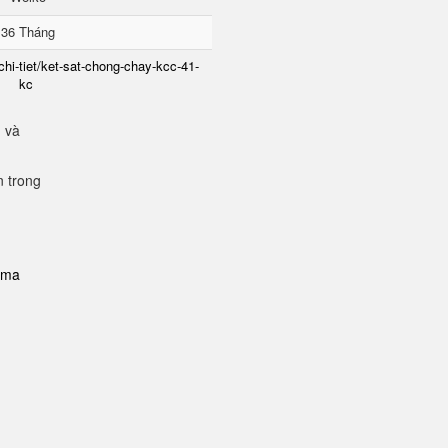
36 Tháng
chi-tiet/ket-sat-chong-chay-kcc-41-
kc
g và
n trong
i-ma