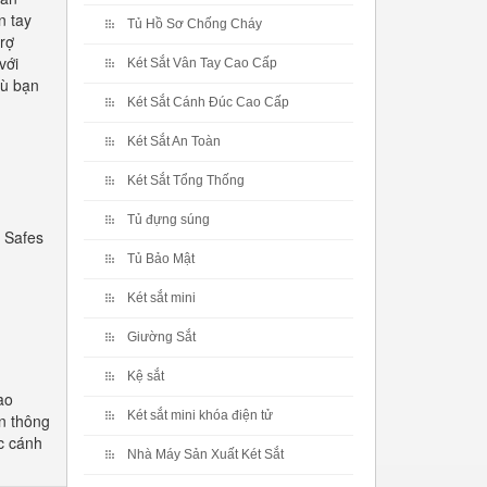
n tay
Tủ Hồ Sơ Chống Cháy
rợ
với
Két Sắt Vân Tay Cao Cấp
dù bạn
Két Sắt Cánh Đúc Cao Cấp
Két Sắt An Toàn
Két Sắt Tổng Thống
Tủ đựng súng
 Safes
Tủ Bảo Mật
Két sắt mini
Giường Sắt
Kệ sắt
ao
Két sắt mini khóa điện tử
n thông
c cánh
Nhà Máy Sản Xuất Két Sắt