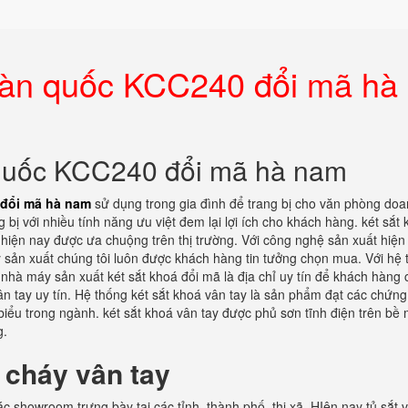
 hàn quốc KCC240 đổi mã hà
 quốc KCC240 đổi mã hà nam
 đổi mã hà nam
sử dụng trong gia đình để trang bị cho văn phòng do
 bị với nhiều tính năng ưu việt đem lại lợi ích cho khách hàng. két sắt
iện nay được ưa chuộng trên thị trường. Với công nghệ sản xuất hiện
 sản xuất chúng tôi luôn được khách hàng tin tưởng chọn mua. Với hệ 
 nhà máy sản xuất két sắt khoá đổi mã là địa chỉ uy tín để khách hàng 
 tay uy tín. Hệ thống két sắt khoá vân tay là sản phẩm đạt các chứn
iểu trong ngành. két sắt khoá vân tay được phủ sơn tĩnh điện trên bề 
g.
 cháy vân tay
c showroom trưng bày tại các tỉnh, thành phố, thị xã. HIện nay tủ sắt 