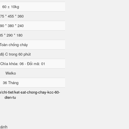
60 ± 10kg
75 * 455 * 360
90 * 380 * 240
35 * 290 * 180
Toàn chống cháy
độ C trong 60 phút
 Chìa khóa: 06 - Đổi mã: 01
Welko
36 Tháng
/chi-tiet/ket-sat-chong-chay-kcc-60-
dien-tu
cánh