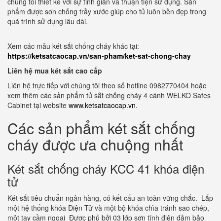
chúng tôi thiết kế với sự tinh giản và thuận tiện sử dụng. Sản
phẩm được sơn chống trầy xước giúp cho tủ luôn bền đẹp trong
quá trình sử dụng lâu dài.
Xem các mẫu két sắt chống cháy khác tại:
https://ketsatcaocap.vn/san-pham/ket-sat-chong-chay
Liên hệ mua két sắt cao cấp
Liên hệ trực tiếp với chúng tôi theo số hotline 0982770404 hoặc
xem thêm các sản phẩm tủ sắt chống cháy 4 cánh WELKO Safes
Cabinet tại website
www.ketsatcaocap.vn
.
Các sản phẩm két sắt chống
cháy được ưa chuộng nhất
Két sắt chống cháy KCC 41 khóa điện
tử
Két sắt tiêu chuẩn ngân hàng, có kết cấu an toàn vững chắc. Lắp
một hệ thống khóa Điện Tử và một bộ khóa chìa tránh sao chép,
một tay cầm ngoại Được phủ bởi 03 lớp sơn tĩnh điện đảm bảo