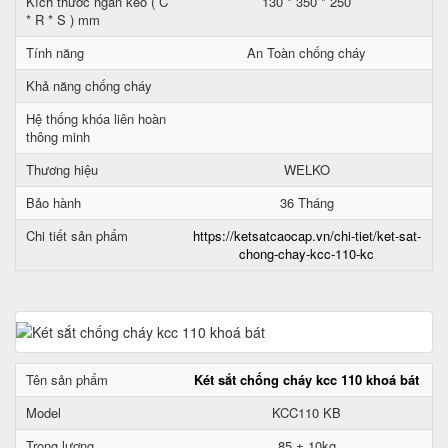
Kích thước ngăn kéo ( C
130 * 350 * 250
* R * S ) mm
Tính năng
An Toàn chống cháy
Khả năng chống cháy
Hệ thống khóa liên hoàn
thông minh
Thương hiệu
WELKO
Bảo hành
36 Tháng
Chi tiết sản phẩm
https://ketsatcaocap.vn/chi-tiet/ket-sat-
chong-chay-kcc-110-kc
Tên sản phẩm
Két sắt chống cháy kcc 110 khoá bát
Model
KCC110 KB
Trọng lượng
85 ± 10kg