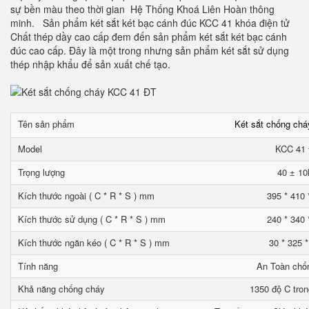
sự bền màu theo thời gian Hệ Thống Khoá Liên Hoàn thông
minh. Sản phẩm két sắt két bạc cánh đúc KCC 41 khóa điện tử
Chất thép dầy cao cấp đem đến sản phẩm két sắt két bạc cánh
đúc cao cấp. Đây là một trong nhưng sản phẩm két sắt sử dụng
thép nhập khẩu để sản xuất chế tạo.
Tên sản phẩm
Két sắt chống ch
Model
KCC 41
Trọng lượng
40 ± 10
Kích thước ngoài ( C * R * S ) mm
395 * 410 
Kích thước sử dụng ( C * R * S ) mm
240 * 340 
Kích thước ngăn kéo ( C * R * S ) mm
30 * 325 
Tính năng
An Toàn chố
Khả năng chống cháy
1350 độ C tron