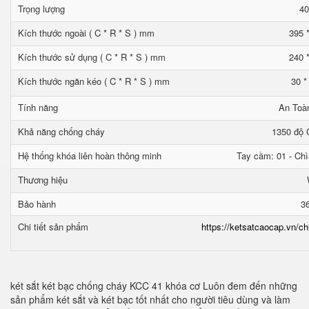
Trọng lượng
40
Kích thước ngoài ( C * R * S ) mm
395 
Kích thước sử dụng ( C * R * S ) mm
240 
Kích thước ngăn kéo ( C * R * S ) mm
30 *
Tính năng
An Toà
Khả năng chống cháy
1350 độ C
Hệ thống khóa liên hoàn thông minh
Tay cầm: 01 - Chì
Thương hiệu
Bảo hành
3
Chi tiết sản phẩm
https://ketsatcaocap.vn/ch
két sắt két bạc chống cháy KCC 41 khóa cơ Luôn đem đến những
sản phẩm két sắt và két bạc tốt nhất cho người tiêu dùng và làm