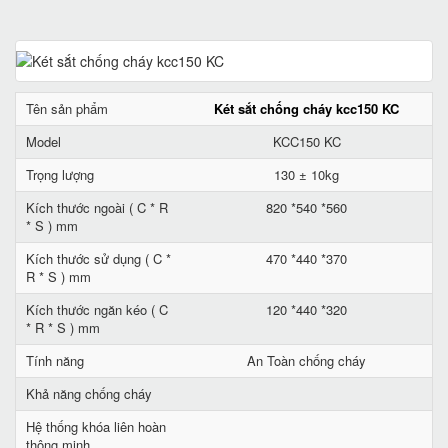
Tên sản phẩm
Két sắt chống cháy kcc150 KC
Model
KCC150 KC
Trọng lượng
130 ± 10kg
Kích thước ngoài ( C * R
820 *540 *560
* S ) mm
Kích thước sử dụng ( C *
470 *440 *370
R * S ) mm
Kích thước ngăn kéo ( C
120 *440 *320
* R * S ) mm
Tính năng
An Toàn chống cháy
Khả năng chống cháy
Hệ thống khóa liên hoàn
thông minh