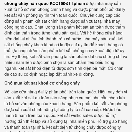
chống cháy hàn quốc KCC150ĐT tphcm
được nhà máy sản
xuất tủ hồ sơ văn phòng chính hãng và được phân phối bởi đại lý
két sắt văn phòng uy tín trên toàn quốc. Chuyên cung cấp các
dòng sản phẩm két sắt chính hãng được sản xuất tại nhà máy
công nghệ cao. Chất lượng sản phẩm két sắt an toàn được thẩm
định cẩn thận trong từng khâu sản xuất. Với hệ thống cửa hàng
hiện đại tại nhiều tỉnh thành trên cả nước. nhà máy sản xuất két
sắt chống cháy khoá khoá cơ là địa chỉ uy tín để khách hàng có
thể lựa chọn được sản phẩm két sắt chống cháy khoá điện tử uy
tín. Hệ thống két sắt văn phòng là sản phẩm đạt các chứng chỉ và
nhiều năm liền được bình chọn là sản phẩm tiêu biểu trong
ngành. két sắt khoá điện tử được sơn tĩnh điện bề mặt. Có chân
đế cao su cố định hoặc lắp đặt bánh xe di động.
Chỗ mua két sắt khoá cơ chống cháy
Với các cửa hàng đại lý phân phối trên toàn quốc. Hiện nay đơn vị
sản xuất két sắt an toàn sẵn sàng phục vụ mọi nhu cầu chọn lựa
tủ hồ sơ văn phòng của khách hàng. Sản phẩm két sắt văn phòng
được sản xuất chính hãng tại công ty tủ sắt cao cấp. Được bảo
hành 5 năm trên toàn quốc. két sắt welko safes được hỗ trợ
hướng dẫn thiết lập và sử dụng tại nhà miễn phí. Hỗ trợ giao hàng
và thanh toán tại nhà. két sắt điện tử chống cháy được công ty