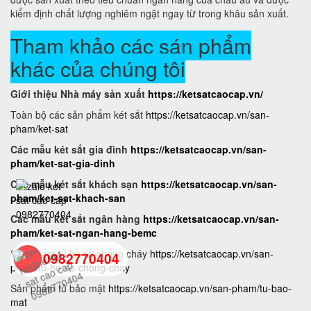
kiểm định chất lượng nghiêm ngặt ngay từ trong khâu sản xuất.
Tham khảo các sán phẩm
khác của chúng tôi
Giới thiệu Nhà máy sản xuất
https://ketsatcaocap.vn/
Toàn bộ các sản phẩm két sắt
https://ketsatcaocap.vn/san-
pham/ket-sat
Các mẫu két sắt gia đình
https://ketsatcaocap.vn/san-
pham/ket-sat-gia-dinh
Các mẫu két sắt khách sạn
https://ketsatcaocap.vn/san-
pham/ket-sat-khach-san
Các mẫu két sắt ngân hàng
https://ketsatcaocap.vn/san-
pham/ket-sat-ngan-hang-bemc
Sản phẩm tủ hồ sơ chống cháy
https://ketsatcaocap.vn/san-
0982770404
pham/tu-ho-so-chong-chay
Sản phẩm tủ bảo mật
https://ketsatcaocap.vn/san-pham/tu-bao-
back
mat