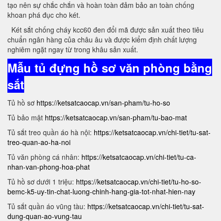
tạo nên sự chắc chắn và hoàn toàn đảm bảo an toàn chống
khoan phá đục cho két.
Két sắt chống cháy kcc60 đen đổi mã được sản xuất theo tiêu
chuẩn ngân hàng của châu âu và được kiểm định chất lượng
nghiêm ngặt ngay từ trong khâu sản xuất.
Mẫu tủ đựng hồ sơ văn phòng bằng
sắt
Tủ hồ sơ
https://ketsatcaocap.vn/san-pham/tu-ho-so
Tủ bảo mật
https://ketsatcaocap.vn/san-pham/tu-bao-mat
Tủ sắt treo quần áo hà nội:
https://ketsatcaocap.vn/chi-tiet/tu-sat-
treo-quan-ao-ha-noi
Tủ văn phòng cá nhân:
https://ketsatcaocap.vn/chi-tiet/tu-ca-
nhan-van-phong-hoa-phat
Tủ hồ sơ dưới 1 triệu:
https://ketsatcaocap.vn/chi-tiet/tu-ho-so-
bemc-k5-uy-tin-chat-luong-chinh-hang-gia-tot-nhat-hien-nay
Tủ sắt quần áo vũng tàu:
https://ketsatcaocap.vn/chi-tiet/tu-sat-
dung-quan-ao-vung-tau