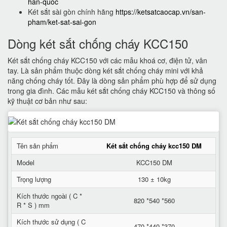
han-quoc
Két sắt sài gòn chính hãng
https://ketsatcaocap.vn/san-
pham/ket-sat-sai-gon
Dòng két sắt chống cháy KCC150
Két sắt chống cháy KCC150 với các mẫu khoá cơ, điện tử, vân
tay. Là sản phẩm thuộc dòng két sắt chống cháy mini với khả
năng chống cháy tốt. Đây là dòng sản phẩm phù hợp để sử dụng
trong gia đình. Các mẫu két sắt chống cháy KCC150 và thông số
kỹ thuật cơ bản như sau:
Tên sản phẩm
Két sắt chống cháy kcc150 DM
Model
KCC150 DM
Trọng lượng
130 ± 10kg
Kích thước ngoài ( C *
820 *540 *560
R * S ) mm
Kích thước sử dụng ( C
470 *440 *370