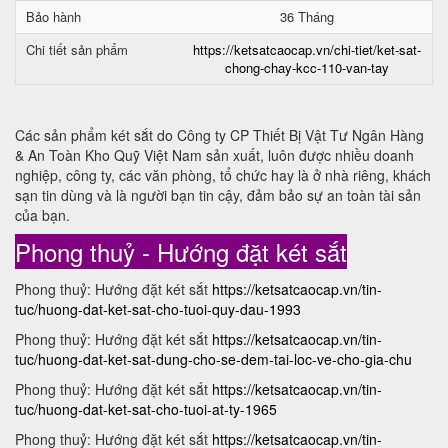
Bảo hành
36 Tháng
Chi tiết sản phẩm
https://ketsatcaocap.vn/chi-tiet/ket-sat-
chong-chay-kcc-110-van-tay
Các sản phẩm két sắt do Công ty CP Thiết Bị Vật Tư Ngân Hàng
& An Toàn Kho Quỹ Việt Nam sản xuất, luôn được nhiều doanh
nghiệp, công ty, các văn phòng, tổ chức hay là ở nhà riêng, khách
sạn tin dùng và là người bạn tin cậy, đảm bảo sự an toàn tài sản
của bạn.
Phong thuỷ - Hướng đặt két sắt
Phong thuỷ: Hướng đặt két sắt
https://ketsatcaocap.vn/tin-
tuc/huong-dat-ket-sat-cho-tuoi-quy-dau-1993
Phong thuỷ: Hướng đặt két sắt
https://ketsatcaocap.vn/tin-
tuc/huong-dat-ket-sat-dung-cho-se-dem-tai-loc-ve-cho-gia-chu
Phong thuỷ: Hướng đặt két sắt
https://ketsatcaocap.vn/tin-
tuc/huong-dat-ket-sat-cho-tuoi-at-ty-1965
Phong thuỷ: Hướng đặt két sắt
https://ketsatcaocap.vn/tin-