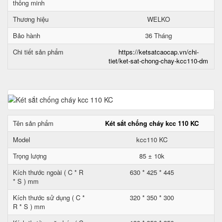
thông minh
Thương hiệu
WELKO
Bảo hành
36 Tháng
Chi tiết sản phẩm
https://ketsatcaocap.vn/chi-
tiet/ket-sat-chong-chay-kcc110-dm
Tên sản phẩm
Két sắt chống cháy kcc 110 KC
Model
kcc110 KC
Trọng lượng
85 ± 10k
Kích thước ngoài ( C * R
630 * 425 * 445
* S ) mm
Kích thước sử dụng ( C *
320 * 350 * 300
R * S ) mm