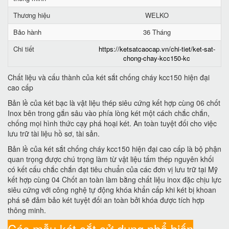
Thương hiệu
WELKO
Bảo hành
36 Tháng
Chi tiết
https://ketsatcaocap.vn/chi-tiet/ket-sat-
chong-chay-kcc150-kc
Chất liệu và cấu thành của két sắt chống cháy kcc150 hiện đại
cao cấp
Bản lề của két bạc là vật liệu thép siêu cứng kết hợp cùng 06 chốt
Inox bên trong gắn sâu vào phía lòng két một cách chắc chắn,
chống mọi hình thức cạy phá hoại két. An toàn tuyệt đối cho việc
lưu trữ tài liệu hồ sơ, tài sản.
Bản lề của két sắt chống cháy kcc150 hiện đại cao cấp là bộ phận
quan trọng được chú trọng làm từ vật liệu tấm thép nguyên khối
có kết cấu chắc chắn đạt tiêu chuẩn của các đơn vị lưu trữ tại Mỹ
kết hợp cùng 04 Chốt an toàn làm bằng chất liệu inox đặc chịu lực
siêu cứng với công nghệ tự động khóa khẩn cấp khi két bị khoan
phá sẽ đảm bảo két tuyệt đối an toàn bởi khóa được tích hợp
thông minh.
Các mẫu két sắt sử dụng phổ biến