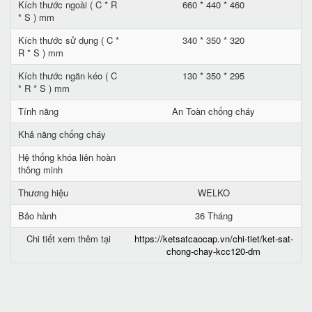
Kích thước ngoài ( C * R
660 * 440 * 460
* S ) mm
Kích thước sử dụng ( C *
340 * 350 * 320
R * S ) mm
Kích thước ngăn kéo ( C
130 * 350 * 295
* R * S ) mm
Tính năng
An Toàn chống cháy
Khả năng chống cháy
Hệ thống khóa liên hoàn
thông minh
Thương hiệu
WELKO
Bảo hành
36 Tháng
Chi tiết xem thêm tại
https://ketsatcaocap.vn/chi-tiet/ket-sat-
chong-chay-kcc120-dm