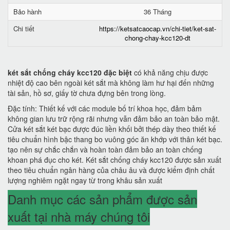
Bảo hành
36 Tháng
Chi tiết
https://ketsatcaocap.vn/chi-tiet/ket-sat-
chong-chay-kcc120-dt
két sắt chống cháy kcc120 đặc biệt
có khả năng chịu được
nhiệt độ cao bên ngoài két sắt mà không làm hư hại đến những
tài sản, hồ sơ, giấy tờ chưa đựng bên trong lòng.
Đặc tính: Thiết kế với các module bố trí khoa học, đảm bảm
không gian lưu trữ rộng rãi nhưng vẫn đảm bảo an toàn bảo mật.
Cửa két sắt két bạc được đúc liền khối bởi thép dày theo thiết kế
tiêu chuẩn hình bậc thang bo vuông góc ăn khớp với thân két bạc.
tạo nên sự chắc chắn và hoàn toàn đảm bảo an toàn chống
khoan phá đục cho két. Két sắt chống cháy kcc120 được sản xuất
theo tiêu chuẩn ngân hàng của châu âu và được kiểm định chất
lượng nghiêm ngặt ngay từ trong khâu sản xuất
Danh mục các sản phẩm được sản
xuất tại nhà máy chúng tôi