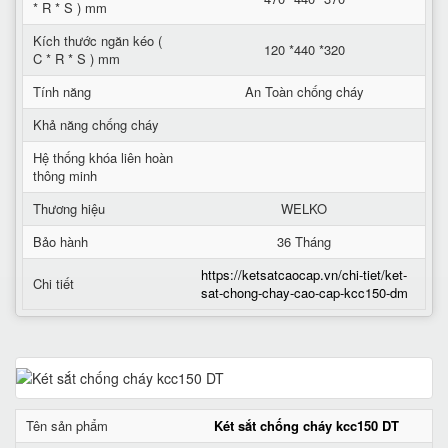
* R * S ) mm
Kích thước ngăn kéo (
120 *440 *320
C * R * S ) mm
Tính năng
An Toàn chống cháy
Khả năng chống cháy
Hệ thống khóa liên hoàn
thông minh
Thương hiệu
WELKO
Bảo hành
36 Tháng
https://ketsatcaocap.vn/chi-tiet/ket-
Chi tiết
sat-chong-chay-cao-cap-kcc150-dm
Tên sản phẩm
Két sắt chống cháy kcc150 DT