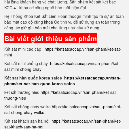
hài lòng khách hàng về chất lượng. Sản phẩm két sắt két bạc
KCC 41 khóa cơ công nghệ bảo mật hiện đại.
Hệ Thống Khoá Két Sắt Liên Hoàn thoogn minh tạo ra sự an toàn
bảo mật cao độ cùng khoá Cơ tinh vi, dễ sử dụng an toàn trong
công tác giữ gìn bảo mật cho từng như cầu sử dụng.
Bài viết giới thiệu sản phẩm
Két sắt mini cao cấp
https://ketsatcaocap.vn/san-pham/ket-sat-
mini
Két sắt mini chống cháy
https://ketsatcaocap.vn/san-pham/ket-
sat-mini-chong-chay
Két sắt hàn quốc korea safes
https://ketsatcaocap.vn/san-
pham/ket-sat-han-quoc-korea-safes
két sắt thương hiệu
https://ketsatcaocap.vn/san-pham/ket-sat-
thuong-hieu
Két sắt chống cháy welko
https://ketsatcaocap.vn/san-pham/ket-
sat-chong-chay-welko
Két sắt khách sạn hà nội
https://ketsatcaocap.vn/san-pham/ket-
sat-khach-san-ha-noi