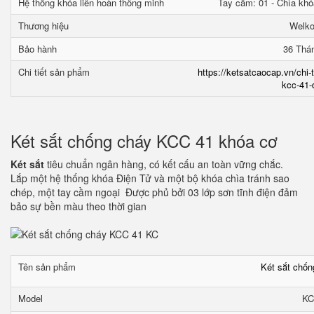
Hệ thống khóa liên hoàn thông minh
Tay cầm: 01 - Chìa khó
Thương hiệu
Welk
Bảo hành
36 Thá
Chi tiết sản phẩm
https://ketsatcaocap.vn/chi-
kcc-41-
Két sắt chống cháy KCC 41 khóa cơ
Két sắt
tiêu chuẩn ngân hàng, có kết cấu an toàn vững chắc.
Lắp một hệ thống khóa Điện Tử và một bộ khóa chìa tránh sao
chép, một tay cầm ngoại Được phủ bởi 03 lớp sơn tĩnh điện đảm
bảo sự bền màu theo thời gian
Tên sản phẩm
Két sắt chố
Model
KC