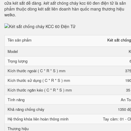
cửa két sắt dễ dàng.
két sắt
chóng cháy kcc 60 đen điện tử là sản
phẩm thuộc dòng két sắt liên doanh hàn quốc mang thương hiệu
welko.
Tên sản phẩm
Két sắt chốn
Model
K
Trọng lượng
Kích thước ngoài ( C * R * S ) mm
375
Kích thước sử dụng ( C * R * S ) mm
190
Kích thước ngăn kéo ( C * R * S ) mm
35
Tính năng
An To
Khả năng chống cháy
1350 độ
Hệ thống khóa liên hoàn thông minh
Tay cầm: 01 - Ch
Thương hiệu