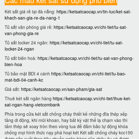
Két sắt giá rẻ tại đà nẵng:
https://ketsatcaocap.vn/tin-tuc/ket-sat-
khach-san-gia-re-da-nang-1
Tủ sắt văn phòng giá rẻ:
https://ketsatcaocap.vn/chi-tiet/tu-sat-
van-phong-gia-re
Tủ sắt locker 24 ngăn:
https://ketsatcaocap.vn/chi-tiet/tu-sat-
locker-24-ngan
Tủ sắt biên hoà:
https://ketsatcaocap.vn/chi-tiet/tu-sat-van-phong-
bien-hoa
Tủ bảo mật BDI 4 cánh
https://ketsatcaocap.vn/chi-tiet/tu-bao-
mat-bdi-04-canh-kc
Giá sắt:
https://ketsatcaocap.vn/san-pham/gia-sat
Thuê két sắt ngân hàng
https://ketsatcaocap.vn/chi-tiet/thue-ket-
sat-ngan-hang-vietcombank
Phía trong cửa két sắt chống cháy thiết kế những đĩa thép xếp
tầng di động, khi mũi khoan, hay bất kỳ vật thể lạ chạm vào thì
tấm thép sẽ xoay tròn theo vòng tua để đảm bảo tự động khóa
chống mọi hình thức nạy phá hoại két Két sắt chống cháy kcc150
được sản xuất theo tiêu chuẩn ngân hàng của châu âu và được