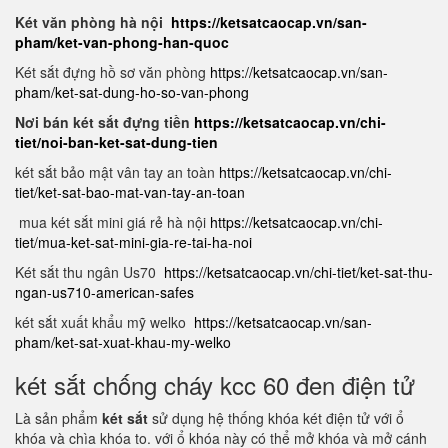
Két văn phòng hà nội
https://ketsatcaocap.vn/san-
pham/ket-van-phong-han-quoc
Két sắt đựng hồ sơ văn phòng
https://ketsatcaocap.vn/san-
pham/ket-sat-dung-ho-so-van-phong
Nơi bán két sắt đựng tiền
https://ketsatcaocap.vn/chi-
tiet/noi-ban-ket-sat-dung-tien
két sắt bảo mật vân tay an toàn
https://ketsatcaocap.vn/chi-
tiet/ket-sat-bao-mat-van-tay-an-toan
mua két sắt mini giá rẻ hà nội
https://ketsatcaocap.vn/chi-
tiet/mua-ket-sat-mini-gia-re-tai-ha-noi
Két sắt thu ngân Us70
https://ketsatcaocap.vn/chi-tiet/ket-sat-thu-
ngan-us710-american-safes
két sắt xuất khẩu mỹ welko
https://ketsatcaocap.vn/san-
pham/ket-sat-xuat-khau-my-welko
két sắt chống cháy kcc 60 đen điện tử
Là sản phẩm
két sắt
sử dụng hệ thống khóa két điện tử với ổ
khóa và chìa khóa to. với ổ khóa này có thể mở khóa và mở cánh