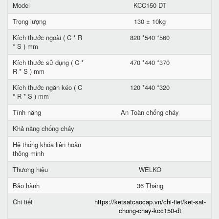
Model
KCC150 DT
Trọng lượng
130 ± 10kg
Kích thước ngoài ( C * R
820 *540 *560
* S ) mm
Kích thước sử dụng ( C *
470 *440 *370
R * S ) mm
Kích thước ngăn kéo ( C
120 *440 *320
* R * S ) mm
Tính năng
An Toàn chống cháy
Khả năng chống cháy
Hệ thống khóa liên hoàn
thông minh
Thương hiệu
WELKO
Bảo hành
36 Tháng
Chi tiết
https://ketsatcaocap.vn/chi-tiet/ket-sat-
chong-chay-kcc150-dt