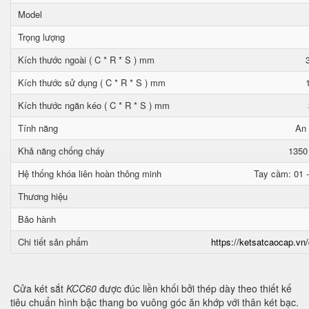
Model
Trọng lượng
Kích thước ngoài ( C * R * S ) mm
Kích thước sử dụng ( C * R * S ) mm
Kích thước ngăn kéo ( C * R * S ) mm
Tính năng
An 
Khả năng chống cháy
1350
Hệ thống khóa liên hoàn thông minh
Tay cầm: 01 -
Thương hiệu
Bảo hành
Chi tiết sản phẩm
https://ketsatcaocap.vn/
Cửa két sắt
KCC60
được đúc liền khối bởi thép dày theo thiết kế
tiêu chuẩn hình bậc thang bo vuông góc ăn khớp với thân két bạc.