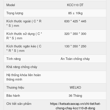
Model
KCC110 DT
Trọng lượng
85 ± 10kg
Kích thước ngoài ( C * R
630 * 425 * 445
* S ) mm
Kích thước sử dụng ( C *
320 * 350 * 300
R * S ) mm
Kích thước ngăn kéo ( C
130 * 350 * 250
* R * S ) mm
Tính năng
An Toàn chống cháy
Khả năng chống cháy
Hệ thống khóa liên hoàn
thông minh
Thương hiệu
WELKO
Bảo hành
36 Tháng
Chi tiết sản phẩm
https://ketsatcaocap.vn/chi-tiet/ket-
chong-chay-kcc110-dt-dong