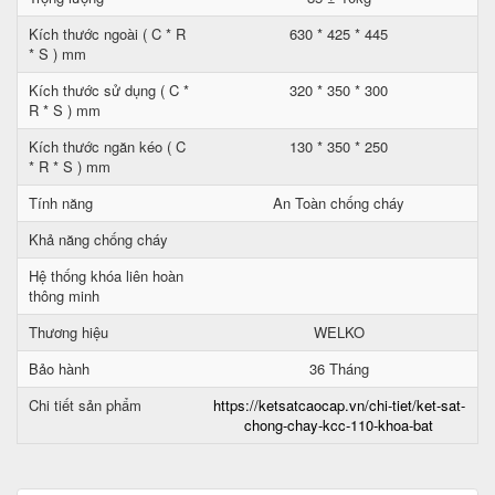
Kích thước ngoài ( C * R
630 * 425 * 445
* S ) mm
Kích thước sử dụng ( C *
320 * 350 * 300
R * S ) mm
Kích thước ngăn kéo ( C
130 * 350 * 250
* R * S ) mm
Tính năng
An Toàn chống cháy
Khả năng chống cháy
Hệ thống khóa liên hoàn
thông minh
Thương hiệu
WELKO
Bảo hành
36 Tháng
Chi tiết sản phẩm
https://ketsatcaocap.vn/chi-tiet/ket-sat-
chong-chay-kcc-110-khoa-bat